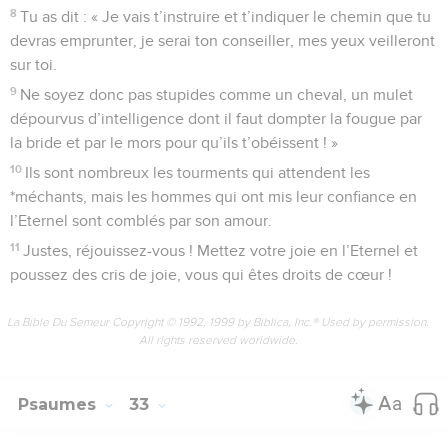
8
Tu as dit : « Je vais t’instruire et t’indiquer le chemin que tu
devras emprunter, je serai ton conseiller, mes yeux veilleront
sur toi.
9
Ne soyez donc pas stupides comme un cheval, un mulet
dépourvus d’intelligence dont il faut dompter la fougue par
la bride et par le mors pour qu’ils t’obéissent ! »
10
Ils sont nombreux les tourments qui attendent les
*méchants, mais les hommes qui ont mis leur confiance en
l’Eternel sont comblés par son amour.
11
Justes, réjouissez-vous ! Mettez votre joie en l’Eternel et
poussez des cris de joie, vous qui êtes droits de cœur !
La Bible Du Semeur Copyright © 1992, 1999 by Biblica, Inc.® Used by permission.
All rights reserved worldwide.
Psaumes
33