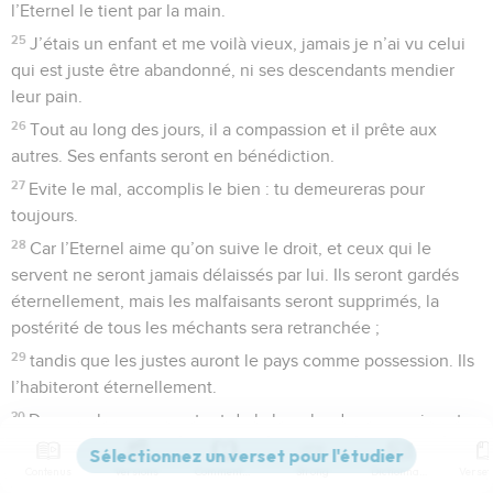
l’Eternel le tient par la main.
25
J’étais un enfant et me voilà vieux, jamais je n’ai vu celui
qui est juste être abandonné, ni ses descendants mendier
leur pain.
26
Tout au long des jours, il a compassion et il prête aux
autres. Ses enfants seront en bénédiction.
27
Evite le mal, accomplis le bien : tu demeureras pour
toujours.
28
Car l’Eternel aime qu’on suive le droit, et ceux qui le
servent ne seront jamais délaissés par lui. Ils seront gardés
éternellement, mais les malfaisants seront supprimés, la
postérité de tous les méchants sera retranchée ;
29
tandis que les justes auront le pays comme possession. Ils
l’habiteront éternellement.
30
Des paroles sages sortent de la bouche de ceux qui sont
justes, et leur langue parle, selon la droiture.
Contenus
Versions
Commentaires
Strong
Dictionnaire
31
La Loi de leur Dieu, gravée dans leur cœur, les garde à