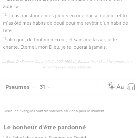
aide ! »
12
Tu as transformé mes pleurs en une danse de joie, et tu
m’as ôté mes habits de deuil pour me revêtir d’un habit de
fête,
13
afin que, de tout mon cœur, et sans me lasser, je te
chante. Eternel, mon Dieu, je te louerai à jamais.
La Bible Du Semeur Copyright © 1992, 1999 by Biblica, Inc.® Used by permission.
All rights reserved worldwide.
Psaumes
31
Seuls les Évangiles sont disponibles en vidéo pour le moment.
Le bonheur d'être pardonné
1
Au *chef de chœur. Psaume de David.