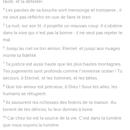
faute, et la détester.
4
Les paroles de sa bouche sont mensonge et tromperie ; il
ne veut pas réfléchir en vue de faire le bien.
5
La nuit, sur son lit, il projette un mauvais coup. Il s’obstine
dans la voie qui n’est pas la bonne : il ne veut pas rejeter le
mal.
6
Jusqu’au ciel va ton amour, Eternel, et jusqu’aux nuages
monte ta fidélité.
7
Ta justice est aussi haute que les plus hautes montagnes.
Tes jugements sont profonds comme l’immense océan ! Tu
secours, ô Eternel, et les hommes, et les bêtes.
8
Que ton amour est précieux, ô Dieu ! Sous tes ailes, les
humains se réfugient.
9
Ils savourent les richesses des festins de ta maison. Au
torrent de tes délices, tu leur donnes à boire.
10
Car chez toi est la source de la vie. C’est dans ta lumière
que nous voyons la lumière.