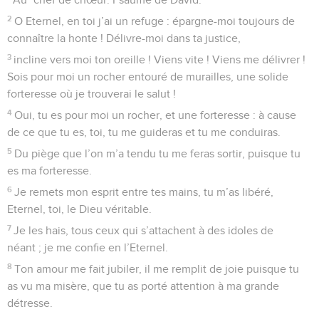
2
O Eternel, en toi j’ai un refuge : épargne-moi toujours de
connaître la honte ! Délivre-moi dans ta justice,
3
incline vers moi ton oreille ! Viens vite ! Viens me délivrer !
Sois pour moi un rocher entouré de murailles, une solide
forteresse où je trouverai le salut !
4
Oui, tu es pour moi un rocher, et une forteresse : à cause
de ce que tu es, toi, tu me guideras et tu me conduiras.
5
Du piège que l’on m’a tendu tu me feras sortir, puisque tu
es ma forteresse.
6
Je remets mon esprit entre tes mains, tu m’as libéré,
Eternel, toi, le Dieu véritable.
7
Je les hais, tous ceux qui s’attachent à des idoles de
néant ; je me confie en l’Eternel.
8
Ton amour me fait jubiler, il me remplit de joie puisque tu
as vu ma misère, que tu as porté attention à ma grande
détresse.