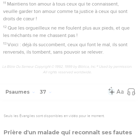
11
Maintiens ton amour à tous ceux qui te connaissent,
veuille garder ton amour comme ta justice à ceux qui sont
droits de cœur !
12
Que les orgueilleux ne me foulent plus aux pieds, et que
les méchants ne me chassent pas !
13
Voici : déjà ils succombent, ceux qui font le mal, ils sont
renversés, ils tombent, sans pouvoir se relever.
La Bible Du Semeur Copyright © 1992, 1999 by Biblica, Inc.® Used by permission.
All rights reserved worldwide.
Psaumes
37
Seuls les Évangiles sont disponibles en vidéo pour le moment.
Prière d'un malade qui reconnaît ses fautes