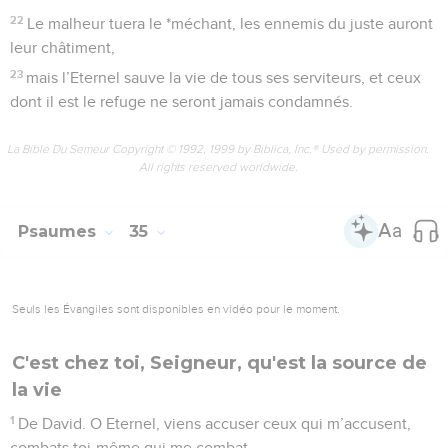
22
Le malheur tuera le *méchant, les ennemis du juste auront
leur châtiment,
23
mais l’Eternel sauve la vie de tous ses serviteurs, et ceux
dont il est le refuge ne seront jamais condamnés.
La Bible Du Semeur Copyright © 1992, 1999 by Biblica, Inc.® Used by permission.
All rights reserved worldwide.
Psaumes
35
Seuls les Évangiles sont disponibles en vidéo pour le moment.
C'est chez toi, Seigneur, qu'est la source de
la vie
1
De David. O Eternel, viens accuser ceux qui m’accusent,
combats toi-même qui me combat.