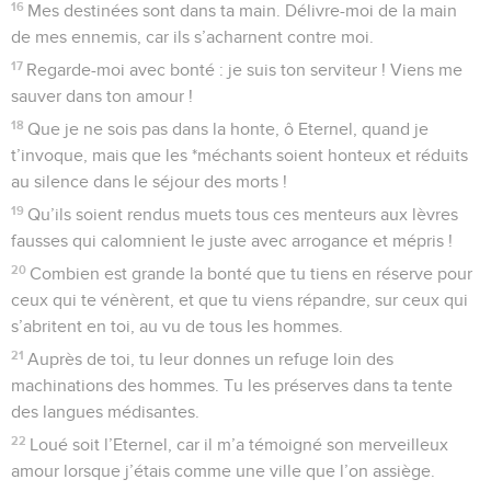
16
Mes destinées sont dans ta main. Délivre-moi de la main
de mes ennemis, car ils s’acharnent contre moi.
17
Regarde-moi avec bonté : je suis ton serviteur ! Viens me
sauver dans ton amour !
18
Que je ne sois pas dans la honte, ô Eternel, quand je
t’invoque, mais que les *méchants soient honteux et réduits
au silence dans le séjour des morts !
19
Qu’ils soient rendus muets tous ces menteurs aux lèvres
fausses qui calomnient le juste avec arrogance et mépris !
20
Combien est grande la bonté que tu tiens en réserve pour
ceux qui te vénèrent, et que tu viens répandre, sur ceux qui
s’abritent en toi, au vu de tous les hommes.
21
Auprès de toi, tu leur donnes un refuge loin des
machinations des hommes. Tu les préserves dans ta tente
des langues médisantes.
22
Loué soit l’Eternel, car il m’a témoigné son merveilleux
amour lorsque j’étais comme une ville que l’on assiège.