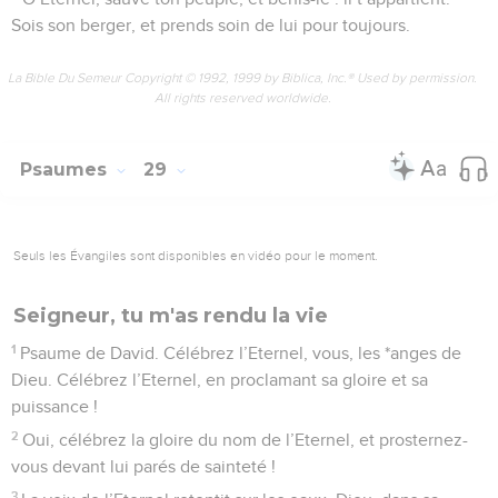
Sois son berger, et prends soin de lui pour toujours.
La Bible Du Semeur Copyright © 1992, 1999 by Biblica, Inc.® Used by permission.
All rights reserved worldwide.
Psaumes
29
Seuls les Évangiles sont disponibles en vidéo pour le moment.
Seigneur, tu m'as rendu la vie
1
Psaume de David. Célébrez l’Eternel, vous, les *anges de
Dieu. Célébrez l’Eternel, en proclamant sa gloire et sa
puissance !
2
Oui, célébrez la gloire du nom de l’Eternel, et prosternez-
vous devant lui parés de sainteté !
3