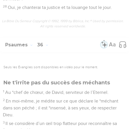
28
Oui, je chanterai ta justice et ta louange tout le jour.
La Bible Du Semeur Copyright © 1992, 1999 by Biblica, Inc.® Used by permission.
All rights reserved worldwide.
Psaumes
36
Seuls les Évangiles sont disponibles en vidéo pour le moment.
Ne t'irrite pas du succès des méchants
1
Au *chef de chœur, de David, serviteur de l’Eternel.
2
En moi-même, je médite sur ce que déclare le *méchant
dans son péché ; il est *insensé, à ses yeux, de respecter
Dieu.
3
Il se considère d’un œil trop flatteur pour reconnaître sa