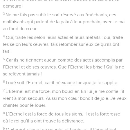
demeure !
3
Ne me fais pas subir le sort réservé aux *méchants, ces
malfaisants qui parlent de la paix à leur prochain, avec le mal
au fond du cœur.
4
Oui, traite-les selon leurs actes et leurs méfaits ; oui, traite-
les selon leurs œuvres, fais retomber sur eux ce qu’ils ont
fait !
5
Car ils ne tiennent aucun compte des actes accomplis par
l’Eternel et de ses œuvres. Que l’Eternel les brise ! Qu’ils ne
se relèvent jamais !
6
Loué soit l’Eternel, car il m’exauce lorsque je le supplie.
7
L’Eternel est ma force, mon bouclier. En lui je me confie ; il
vient à mon secours. Aussi mon cœur bondit de joie. Je veux
chanter pour le louer.
8
L’Eternel est la force de tous les siens, il est la forteresse
où le roi qu’il a oint trouve la délivrance.
9
O Eternel, sauve ton peuple, et bénis-le : il t’appartient.