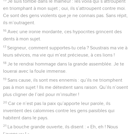
Je suis tombé dans le malheur : les voilà qui s’attroupent
en triomphant à mon sujet ; oui, ils s’attroupent contre moi.
Ce sont des gens violents que je ne connais pas. Sans répit,
ils m’outragent.
16
Avec une ironie mordante, ces hypocrites grincent des
dents à mon sujet.
17
Seigneur, comment supportes-tu cela ? Soustrais ma vie à
leurs sévices, ma vie qui m’est précieuse, à ces lions !
18
Je te rendrai hommage dans la grande assemblée. Je te
louerai avec la foule immense.
19
Sans cause, ils sont mes ennemis : qu’ils ne triomphent
pas à mon sujet ! Ils me détestent sans raison. Qu’ils n’osent
plus cligner de l’œil pour m’insulter !
20
Car ce n’est pas la paix qu’apporte leur parole, ils
inventent des calomnies contre les gens paisibles qui
habitent dans le pays.
21
La bouche grande ouverte, ils disent : « Eh, eh ! Nous
l’avons vu ! »