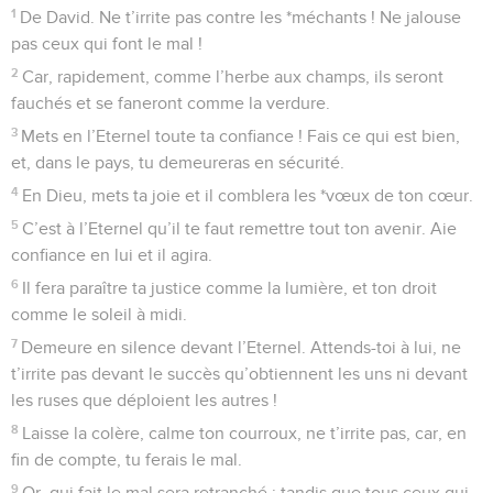
1
De David. Ne t’irrite pas contre les *méchants ! Ne jalouse
pas ceux qui font le mal !
2
Car, rapidement, comme l’herbe aux champs, ils seront
fauchés et se faneront comme la verdure.
3
Mets en l’Eternel toute ta confiance ! Fais ce qui est bien,
et, dans le pays, tu demeureras en sécurité.
4
En Dieu, mets ta joie et il comblera les *vœux de ton cœur.
5
C’est à l’Eternel qu’il te faut remettre tout ton avenir. Aie
confiance en lui et il agira.
6
Il fera paraître ta justice comme la lumière, et ton droit
comme le soleil à midi.
7
Demeure en silence devant l’Eternel. Attends-toi à lui, ne
t’irrite pas devant le succès qu’obtiennent les uns ni devant
les ruses que déploient les autres !
8
Laisse la colère, calme ton courroux, ne t’irrite pas, car, en
fin de compte, tu ferais le mal.
9
Or, qui fait le mal sera retranché : tandis que tous ceux qui