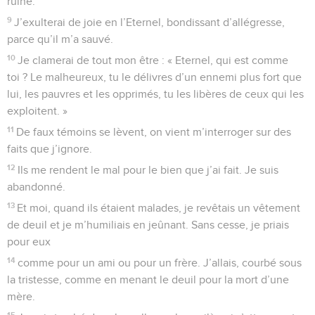
ruine.
9
J’exulterai de joie en l’Eternel, bondissant d’allégresse,
parce qu’il m’a sauvé.
10
Je clamerai de tout mon être : « Eternel, qui est comme
toi ? Le malheureux, tu le délivres d’un ennemi plus fort que
lui, les pauvres et les opprimés, tu les libères de ceux qui les
exploitent. »
11
De faux témoins se lèvent, on vient m’interroger sur des
faits que j’ignore.
12
Ils me rendent le mal pour le bien que j’ai fait. Je suis
abandonné.
13
Et moi, quand ils étaient malades, je revêtais un vêtement
de deuil et je m’humiliais en jeûnant. Sans cesse, je priais
pour eux
14
comme pour un ami ou pour un frère. J’allais, courbé sous
la tristesse, comme en menant le deuil pour la mort d’une
mère.
15