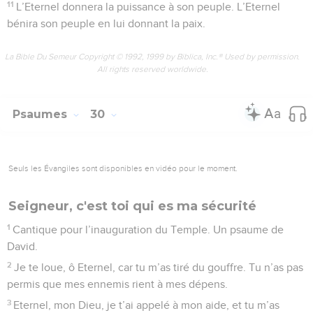
11
L’Eternel donnera la puissance à son peuple. L’Eternel
bénira son peuple en lui donnant la paix.
La Bible Du Semeur Copyright © 1992, 1999 by Biblica, Inc.® Used by permission.
All rights reserved worldwide.
Psaumes
30
Seuls les Évangiles sont disponibles en vidéo pour le moment.
Seigneur, c'est toi qui es ma sécurité
1
Cantique pour l’inauguration du Temple. Un psaume de
David.
2
Je te loue, ô Eternel, car tu m’as tiré du gouffre. Tu n’as pas
permis que mes ennemis rient à mes dépens.
3
Eternel, mon Dieu, je t’ai appelé à mon aide, et tu m’as