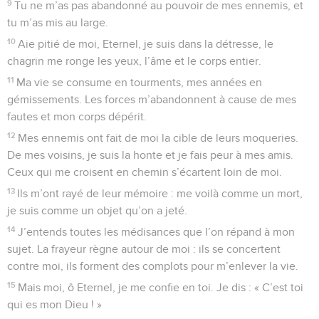
9
Tu ne m’as pas abandonné au pouvoir de mes ennemis, et
tu m’as mis au large.
10
Aie pitié de moi, Eternel, je suis dans la détresse, le
chagrin me ronge les yeux, l’âme et le corps entier.
11
Ma vie se consume en tourments, mes années en
gémissements. Les forces m’abandonnent à cause de mes
fautes et mon corps dépérit.
12
Mes ennemis ont fait de moi la cible de leurs moqueries.
De mes voisins, je suis la honte et je fais peur à mes amis.
Ceux qui me croisent en chemin s’écartent loin de moi.
13
Ils m’ont rayé de leur mémoire : me voilà comme un mort,
je suis comme un objet qu’on a jeté.
14
J’entends toutes les médisances que l’on répand à mon
sujet. La frayeur règne autour de moi : ils se concertent
contre moi, ils forment des complots pour m’enlever la vie.
15
Mais moi, ô Eternel, je me confie en toi. Je dis : « C’est toi
qui es mon Dieu ! »