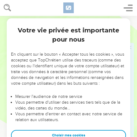
7
O Eternel, écoute mon appel car je t’invoque. Accorde-moi
la grâce de me répondre.
Semeur
8
Je pense à toi. Tu as dit : « Tournez-vous vers moi. » Oui,
Votre vie privée est importante
c’est vers toi que je me tourne, ô Eternel,
Psaumes
27
pour nous
9
ne te détourne pas de moi et ne repousse pas ton serviteur
avec colère ! Toi qui m’as secouru, ne me délaisse pas ! Ne
m’abandonne pas, ô Dieu, toi qui es mon Sauveur !
En cliquant sur le bouton « Accepter tous les cookies », vous
acceptez que TopChrétien utilise des traceurs (comme des
10
Si mon père et ma mère devaient m’abandonner, l’Eternel
cookies ou l'identifiant unique de votre compte utilisateur) et
me recueillerait.
traite vos données à caractère personnel (comme vos
données de navigation et les informations renseignées dans
11
Enseigne-moi la voie que tu veux que je suive, ô Eternel,
votre compte utilisateur) dans les buts suivants :
et conduis-moi par un sentier égal, puisque mes ennemis me
guettent.
Mesurer l'audience de notre service
Vous permettre d'utiliser des services tiers tels que de la
12
Ne m’abandonne pas aux projets de mes adversaires
vidéo, des cartes du monde…
lorsque de faux témoins se dressent contre moi, respirant la
Vous permettre d'entrer en contact avec notre service de
violence.
relation aux utilisateurs.
13
Que deviendrais-je si je n’avais pas l’assurance de voir
l’amour de l’Eternel au pays des vivants ?
Choisir mes cookies