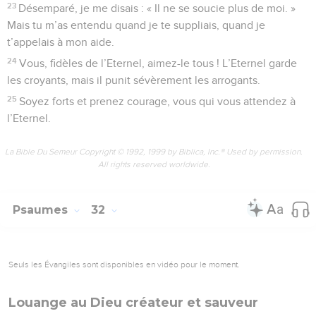
23
Désemparé, je me disais : « Il ne se soucie plus de moi. »
Mais tu m’as entendu quand je te suppliais, quand je
t’appelais à mon aide.
24
Vous, fidèles de l’Eternel, aimez-le tous ! L’Eternel garde
les croyants, mais il punit sévèrement les arrogants.
25
Soyez forts et prenez courage, vous qui vous attendez à
l’Eternel.
La Bible Du Semeur Copyright © 1992, 1999 by Biblica, Inc.® Used by permission.
All rights reserved worldwide.
Psaumes
32
Seuls les Évangiles sont disponibles en vidéo pour le moment.
Louange au Dieu créateur et sauveur