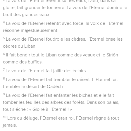
La voix de l’Eternel retentit sur les eaux, Dieu, dans sa
gloire, fait gronder le tonnerre. La voix de l’Eternel domine le
bruit des grandes eaux.
4
La voix de l’Eternel retentit avec force, la voix de l’Eternel
résonne majestueusement.
5
La voix de l’Eternel foudroie les cèdres, l’Eternel brise les
cèdres du Liban.
6
Il fait bondir tout le Liban comme des veaux et le Siriôn
comme des buffles.
7
La voix de l’Eternel fait jaillir des éclairs.
8
La voix de l’Eternel fait trembler le désert. L’Eternel fait
trembler le désert de Qadèch.
9
La voix de l’Eternel fait enfanter les biches et elle fait
tomber les feuilles des arbres des forêts. Dans son palais,
tout s’écrie : « Gloire à l’Eternel ! »
10
Lors du déluge, l’Eternel était roi, l’Eternel règne à tout
jamais.