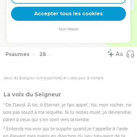
14
Attends-toi donc à l’Eternel ! Sois fort ! Affermis ton
Accepter tous les cookies
courage ! Oui, attends-toi à l’Eternel !
La Bible Du Semeur Copyright © 1992, 1999 by Biblica, Inc.® Used by permission.
Tout refuser
All rights reserved worldwide.
Psaumes
28
Seuls les Évangiles sont disponibles en vidéo pour le moment.
La voix du Seigneur
1
De David. A toi, ô Eternel, je fais appel ; toi, mon rocher, ne
sois pas sourd à ma requête. Si tu restes muet, je deviendrai
pareil à ceux qui s’en vont vers la tombe.
2
Entends ma voix qui te supplie quand je t’appelle à l’aide
en élevant mes mains en direction du lieu très-saint de ta