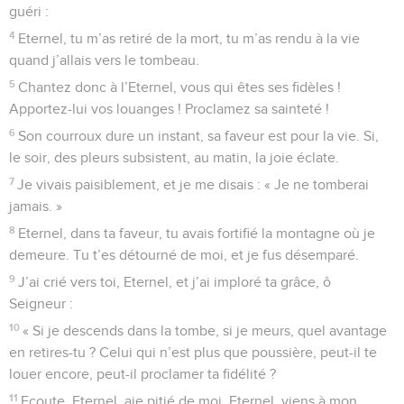
guéri :
4
Eternel, tu m’as retiré de la mort, tu m’as rendu à la vie
quand j’allais vers le tombeau.
5
Chantez donc à l’Eternel, vous qui êtes ses fidèles !
Apportez-lui vos louanges ! Proclamez sa sainteté !
6
Son courroux dure un instant, sa faveur est pour la vie. Si,
le soir, des pleurs subsistent, au matin, la joie éclate.
7
Je vivais paisiblement, et je me disais : « Je ne tomberai
jamais. »
8
Eternel, dans ta faveur, tu avais fortifié la montagne où je
demeure. Tu t’es détourné de moi, et je fus désemparé.
9
J’ai crié vers toi, Eternel, et j’ai imploré ta grâce, ô
Seigneur :
10
« Si je descends dans la tombe, si je meurs, quel avantage
en retires-tu ? Celui qui n’est plus que poussière, peut-il te
louer encore, peut-il proclamer ta fidélité ?
11
Ecoute, Eternel, aie pitié de moi, Eternel, viens à mon