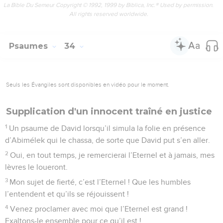
La Bible Du Semeur Copyright © 1992, 1999 by Biblica, Inc.® Used by permission.
All rights reserved worldwide.
Psaumes
34
Seuls les Évangiles sont disponibles en vidéo pour le moment.
Supplication d'un innocent traîné en justice
1
Un psaume de David lorsqu’il simula la folie en présence
d’Abimélek qui le chassa, de sorte que David put s’en aller.
2
Oui, en tout temps, je remercierai l’Eternel et à jamais, mes
lèvres le loueront.
3
Mon sujet de fierté, c’est l’Eternel ! Que les humbles
l’entendent et qu’ils se réjouissent !
4
Venez proclamer avec moi que l’Eternel est grand !
Exaltons-le ensemble pour ce qu’il est !