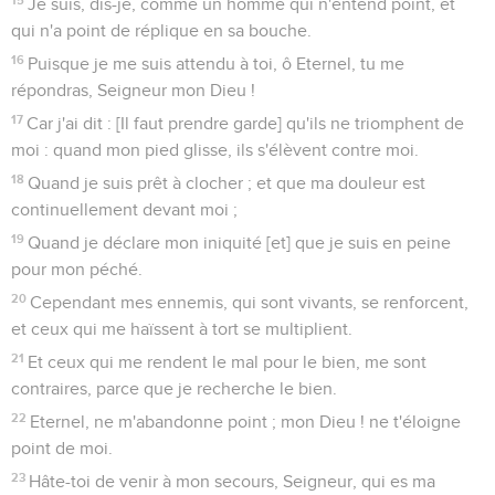
Je suis, dis-je, comme un homme qui n'entend point, et
qui n'a point de réplique en sa bouche.
16
Puisque je me suis attendu à toi, ô Eternel, tu me
répondras, Seigneur mon Dieu !
17
Car j'ai dit : [Il faut prendre garde] qu'ils ne triomphent de
moi : quand mon pied glisse, ils s'élèvent contre moi.
18
Quand je suis prêt à clocher ; et que ma douleur est
continuellement devant moi ;
19
Quand je déclare mon iniquité [et] que je suis en peine
pour mon péché.
20
Cependant mes ennemis, qui sont vivants, se renforcent,
et ceux qui me haïssent à tort se multiplient.
21
Et ceux qui me rendent le mal pour le bien, me sont
contraires, parce que je recherche le bien.
22
Eternel, ne m'abandonne point ; mon Dieu ! ne t'éloigne
point de moi.
23
Hâte-toi de venir à mon secours, Seigneur, qui es ma