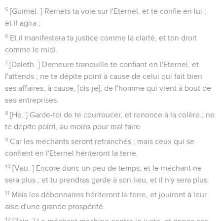
5
[Guimel. ] Remets ta voie sur l'Eternel, et te confie en lui ;
et il agira ;
6
Et il manifestera ta justice comme la clarté, et ton droit
comme le midi.
7
[Daleth. ] Demeure tranquille te confiant en l'Eternel, et
l'attends ; ne te dépite point à cause de celui qui fait bien
ses affaires, à cause, [dis-je], de l'homme qui vient à bout de
ses entreprises.
8
[He. ] Garde-toi de te courroucer, et renonce à la colère ; ne
te dépite point, au moins pour mal faire.
9
Car les méchants seront retranchés ; mais ceux qui se
confient en l'Eternel hériteront la terre.
10
[Vau. ] Encore donc un peu de temps, et le méchant ne
sera plus ; et tu prendras garde à son lieu, et il n'y sera plus.
11
Mais les débonnaires hériteront la terre, et jouiront à leur
aise d'une grande prospérité.
12