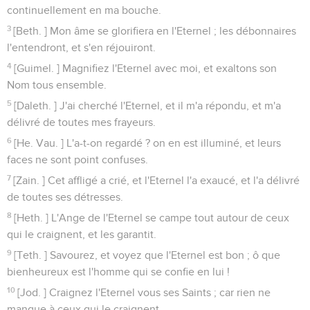
continuellement en ma bouche.
3
[Beth. ] Mon âme se glorifiera en l'Eternel ; les débonnaires
l'entendront, et s'en réjouiront.
4
[Guimel. ] Magnifiez l'Eternel avec moi, et exaltons son
Nom tous ensemble.
5
[Daleth. ] J'ai cherché l'Eternel, et il m'a répondu, et m'a
délivré de toutes mes frayeurs.
6
[He. Vau. ] L'a-t-on regardé ? on en est illuminé, et leurs
faces ne sont point confuses.
7
[Zain. ] Cet affligé a crié, et l'Eternel l'a exaucé, et l'a délivré
de toutes ses détresses.
8
[Heth. ] L'Ange de l'Eternel se campe tout autour de ceux
qui le craignent, et les garantit.
9
[Teth. ] Savourez, et voyez que l'Eternel est bon ; ô que
bienheureux est l'homme qui se confie en lui !
10
[Jod. ] Craignez l'Eternel vous ses Saints ; car rien ne
manque à ceux qui le craignent.