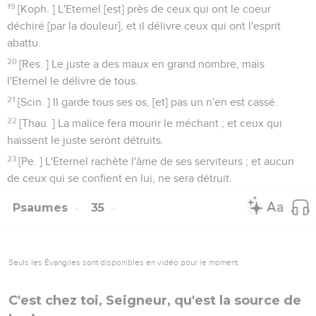
19
[Koph. ] L'Eternel [est] près de ceux qui ont le coeur
déchiré [par la douleur], et il délivre ceux qui ont l'esprit
abattu.
20
[Res. ] Le juste a des maux en grand nombre, mais
l'Eternel le délivre de tous.
21
[Scin. ] Il garde tous ses os, [et] pas un n'en est cassé.
22
[Thau. ] La malice fera mourir le méchant ; et ceux qui
haïssent le juste seront détruits.
23
[Pe. ] L'Eternel rachète l'âme de ses serviteurs ; et aucun
de ceux qui se confient en lui, ne sera détruit.
Psaumes
35
Seuls les Évangiles sont disponibles en vidéo pour le moment.
C'est chez toi, Seigneur, qu'est la source de