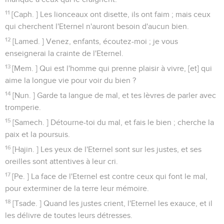
11
[Caph. ] Les lionceaux ont disette, ils ont faim ; mais ceux
qui cherchent l'Eternel n'auront besoin d'aucun bien.
12
[Lamed. ] Venez, enfants, écoutez-moi ; je vous
enseignerai la crainte de l'Eternel.
13
[Mem. ] Qui est l'homme qui prenne plaisir à vivre, [et] qui
aime la longue vie pour voir du bien ?
14
[Nun. ] Garde ta langue de mal, et tes lèvres de parler avec
tromperie.
15
[Samech. ] Détourne-toi du mal, et fais le bien ; cherche la
paix et la poursuis.
16
[Hajin. ] Les yeux de l'Eternel sont sur les justes, et ses
oreilles sont attentives à leur cri.
17
[Pe. ] La face de l'Eternel est contre ceux qui font le mal,
pour exterminer de la terre leur mémoire.
18
[Tsade. ] Quand les justes crient, l'Eternel les exauce, et il
les délivre de toutes leurs détresses.