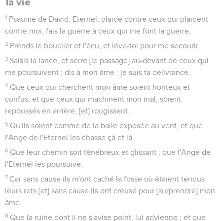
la vie
1
Psaume de David. Eternel, plaide contre ceux qui plaident
contre moi, fais la guerre à ceux qui me font la guerre.
2
Prends le bouclier et l'écu, et lève-toi pour me secourir.
3
Saisis la lance, et serre [le passage] au-devant de ceux qui
me poursuivent ; dis à mon âme : je suis ta délivrance.
4
Que ceux qui cherchent mon âme soient honteux et
confus, et que ceux qui machinent mon mal, soient
repoussés en arrière, [et] rougissent.
5
Qu'ils soient comme de la balle exposée au vent, et que
l'Ange de l'Eternel les chasse çà et là.
6
Que leur chemin soit ténébreux et glissant ; que l'Ange de
l'Eternel les poursuive.
7
Car sans cause ils m'ont caché la fosse où étaient tendus
leurs rets [et] sans cause ils ont creusé pour [surprendre] mon
âme.
8
Que la ruine dont il ne s'avise point, lui advienne ; et que