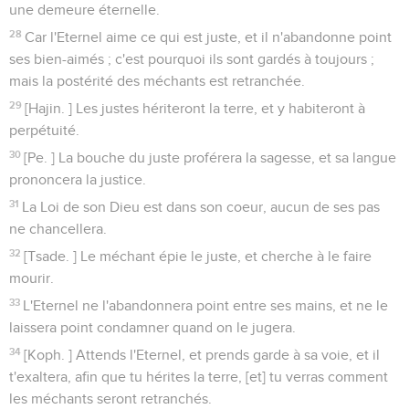
une demeure éternelle.
28
Car l'Eternel aime ce qui est juste, et il n'abandonne point
ses bien-aimés ; c'est pourquoi ils sont gardés à toujours ;
mais la postérité des méchants est retranchée.
29
[Hajin. ] Les justes hériteront la terre, et y habiteront à
perpétuité.
30
[Pe. ] La bouche du juste proférera la sagesse, et sa langue
prononcera la justice.
31
La Loi de son Dieu est dans son coeur, aucun de ses pas
ne chancellera.
32
[Tsade. ] Le méchant épie le juste, et cherche à le faire
mourir.
33
L'Eternel ne l'abandonnera point entre ses mains, et ne le
laissera point condamner quand on le jugera.
34
[Koph. ] Attends l'Eternel, et prends garde à sa voie, et il
t'exaltera, afin que tu hérites la terre, [et] tu verras comment
les méchants seront retranchés.