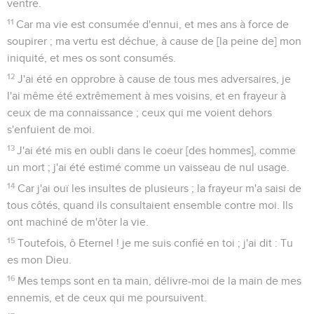
ventre.
11
Car ma vie est consumée d'ennui, et mes ans à force de
soupirer ; ma vertu est déchue, à cause de [la peine de] mon
iniquité, et mes os sont consumés.
12
J'ai été en opprobre à cause de tous mes adversaires, je
l'ai même été extrêmement à mes voisins, et en frayeur à
ceux de ma connaissance ; ceux qui me voient dehors
s'enfuient de moi.
13
J'ai été mis en oubli dans le coeur [des hommes], comme
un mort ; j'ai été estimé comme un vaisseau de nul usage.
14
Car j'ai ouï les insultes de plusieurs ; la frayeur m'a saisi de
tous côtés, quand ils consultaient ensemble contre moi. Ils
ont machiné de m'ôter la vie.
15
Toutefois, ô Eternel ! je me suis confié en toi ; j'ai dit : Tu
es mon Dieu.
16
Mes temps sont en ta main, délivre-moi de la main de mes
ennemis, et de ceux qui me poursuivent.