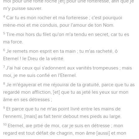
moi pour une forte roche [et] pour une forteresse, afin que je
m'y puisse sauver.
4
Car tu es mon rocher et ma forteresse ; c'est pourquoi
mène-moi et me conduis, pour l'amour de ton Nom.
5
Tire-moi hors du filet qu'on m'a tendu en secret, car tu es
ma force.
6
Je remets mon esprit en ta main ; tu m'as racheté, ô
Eternel ! le Dieu de la vérité.
7
J'ai haï ceux qui s'adonnent aux vanités trompeuses ; mais
moi, je me suis confié en l'Eternel.
8
Je m'égayerai et me réjouirai de ta gratuité, parce que tu as
regardé mon affliction, [et] que tu as jeté les yeux sur mon
âme en ses détresses ;
9
Et parce que tu ne m'as point livré entre les mains de
l'ennemi, [mais] as fait tenir debout mes pieds au large.
10
Eternel, aie pitié de moi, car je suis en détresse ; mon
regard est tout défait de chagrin, mon âme [aussi] et mon