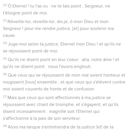
22
Ô Eternel ! tu l'as vu : ne te tais point ; Seigneur, ne
t'éloigne point de moi.
23
Réveille-toi, réveille-toi, dis-je, ô mon Dieu et mon
Seigneur ! pour me rendre justice, [et] pour soutenir ma
cause.
24
Juge-moi selon ta justice, Eternel mon Dieu ! et qu'ils ne
se réjouissent point de moi.
25
Qu'ils ne disent point en leur coeur : aha, notre âme ! et
qu'ils ne disent point : nous l'avons englouti.
26
Que ceux qui se réjouissent de mon mal soient honteux et
rougissent [tous] ensemble ; et que ceux qui s'élèvent contre
moi soient couverts de honte et de confusion.
27
Mais que ceux qui sont affectionnés à ma justice se
réjouissent avec chant de triomphe, et s'égayent, et qu'ils
disent incessamment : magnifié soit l'Eternel qui
s'affectionne à la paix de son serviteur.
28
Alors ma langue s'entretiendra de ta justice [et] de ta