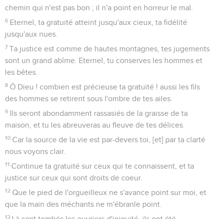
chemin qui n'est pas bon ; il n'a point en horreur le mal.
6
Eternel, ta gratuité atteint jusqu'aux cieux, ta fidélité
jusqu'aux nues.
7
Ta justice est comme de hautes montagnes, tes jugements
sont un grand abîme. Eternel, tu conserves les hommes et
les bêtes.
8
Ô Dieu ! combien est précieuse ta gratuité ! aussi les fils
des hommes se retirent sous l'ombre de tes ailes.
9
Ils seront abondamment rassasiés de la graisse de ta
maison, et tu les abreuveras au fleuve de tes délices.
10
Car la source de la vie est par-devers toi, [et] par ta clarté
nous voyons clair.
11
Continue ta gratuité sur ceux qui te connaissent, et ta
justice sur ceux qui sont droits de coeur.
12
Que le pied de l'orgueilleux ne s'avance point sur moi, et
que la main des méchants ne m'ébranle point.
13
Là sont tombés les ouvriers d'iniquité, ils ont été