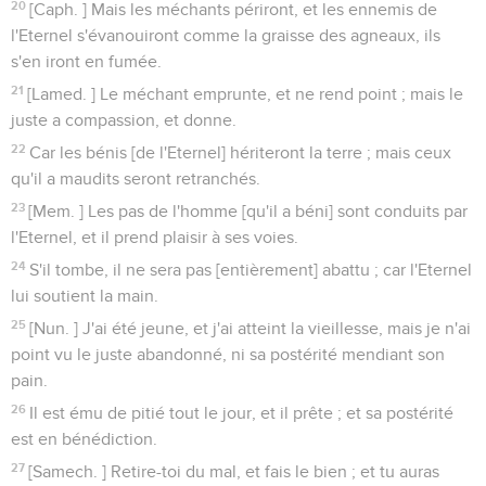
20
[Caph. ] Mais les méchants périront, et les ennemis de
l'Eternel s'évanouiront comme la graisse des agneaux, ils
s'en iront en fumée.
21
[Lamed. ] Le méchant emprunte, et ne rend point ; mais le
juste a compassion, et donne.
22
Car les bénis [de l'Eternel] hériteront la terre ; mais ceux
qu'il a maudits seront retranchés.
23
[Mem. ] Les pas de l'homme [qu'il a béni] sont conduits par
l'Eternel, et il prend plaisir à ses voies.
24
S'il tombe, il ne sera pas [entièrement] abattu ; car l'Eternel
lui soutient la main.
25
[Nun. ] J'ai été jeune, et j'ai atteint la vieillesse, mais je n'ai
point vu le juste abandonné, ni sa postérité mendiant son
pain.
26
Il est ému de pitié tout le jour, et il prête ; et sa postérité
est en bénédiction.
27
[Samech. ] Retire-toi du mal, et fais le bien ; et tu auras