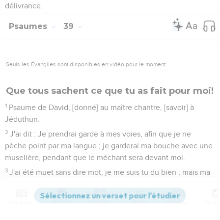
délivrance.
Psaumes
39
Seuls les Évangiles sont disponibles en vidéo pour le moment.
Que tous sachent ce que tu as fait pour moi!
1
Psaume de David, [donné] au maître chantre, [savoir] à
Jéduthun.
2
J'ai dit : Je prendrai garde à mes voies, afin que je ne
pèche point par ma langue ; je garderai ma bouche avec une
muselière, pendant que le méchant sera devant moi.
3
J'ai été muet sans dire mot, je me suis tu du bien ; mais ma
douleur s'est renforcée.
4
Mon coeur s'est échauffé au-dedans de moi, et le feu s'est
Contenus
Versions
Commentaires
Strong
Dictionnaire
embrasé en ma méditation ; j'ai parlé de ma langue, [disant] :