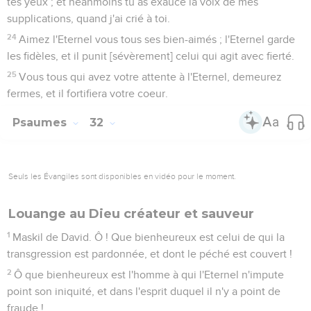
tes yeux ; et néanmoins tu as exaucé la voix de mes
supplications, quand j'ai crié à toi.
24
Aimez l'Eternel vous tous ses bien-aimés ; l'Eternel garde
les fidèles, et il punit [sévèrement] celui qui agit avec fierté.
25
Vous tous qui avez votre attente à l'Eternel, demeurez
fermes, et il fortifiera votre coeur.
Psaumes
32
Seuls les Évangiles sont disponibles en vidéo pour le moment.
Louange au Dieu créateur et sauveur
1
Maskil de David. Ô ! Que bienheureux est celui de qui la
transgression est pardonnée, et dont le péché est couvert !
2
Ô que bienheureux est l'homme à qui l'Eternel n'impute
point son iniquité, et dans l'esprit duquel il n'y a point de
fraude !