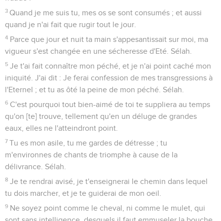
3
Quand je me suis tu, mes os se sont consumés ; et aussi
quand je n'ai fait que rugir tout le jour.
4
Parce que jour et nuit ta main s'appesantissait sur moi, ma
vigueur s'est changée en une sécheresse d'Eté. Sélah.
5
Je t'ai fait connaître mon péché, et je n'ai point caché mon
iniquité. J'ai dit : Je ferai confession de mes transgressions à
l'Eternel ; et tu as ôté la peine de mon péché. Sélah.
6
C'est pourquoi tout bien-aimé de toi te suppliera au temps
qu'on [te] trouve, tellement qu'en un déluge de grandes
eaux, elles ne l'atteindront point.
7
Tu es mon asile, tu me gardes de détresse ; tu
m'environnes de chants de triomphe à cause de la
délivrance. Sélah.
8
Je te rendrai avisé, je t'enseignerai le chemin dans lequel
tu dois marcher, et je te guiderai de mon oeil.
9
Ne soyez point comme le cheval, ni comme le mulet, qui
sont sans intelligence, desquels il faut emmuseler la bouche