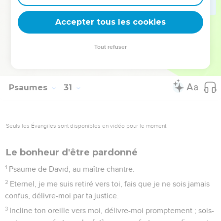
Eternel, écoute, et aie pitié de moi ; Eternel, sois-moi en
aide.
Accepter tous les cookies
12
Tu as changé mon deuil en allégresse ; tu as détaché mon
sac, et tu m'as ceint de joie.
Tout refuser
13
Afin que ma langue te psalmodie, et ne se taise point.
Eternel, mon Dieu ! je te célébrerai à toujours.
Psaumes
31
Seuls les Évangiles sont disponibles en vidéo pour le moment.
Le bonheur d'être pardonné
1
Psaume de David, au maître chantre.
2
Eternel, je me suis retiré vers toi, fais que je ne sois jamais
confus, délivre-moi par ta justice.
3
Incline ton oreille vers moi, délivre-moi promptement ; sois-