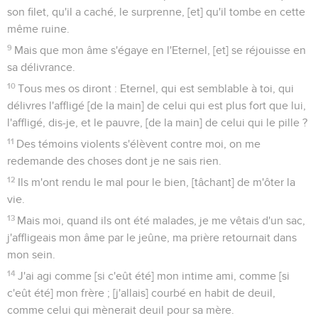
son filet, qu'il a caché, le surprenne, [et] qu'il tombe en cette
même ruine.
9
Mais que mon âme s'égaye en l'Eternel, [et] se réjouisse en
sa délivrance.
10
Tous mes os diront : Eternel, qui est semblable à toi, qui
délivres l'affligé [de la main] de celui qui est plus fort que lui,
l'affligé, dis-je, et le pauvre, [de la main] de celui qui le pille ?
11
Des témoins violents s'élèvent contre moi, on me
redemande des choses dont je ne sais rien.
12
Ils m'ont rendu le mal pour le bien, [tâchant] de m'ôter la
vie.
13
Mais moi, quand ils ont été malades, je me vêtais d'un sac,
j'affligeais mon âme par le jeûne, ma prière retournait dans
mon sein.
14
J'ai agi comme [si c'eût été] mon intime ami, comme [si
c'eût été] mon frère ; [j'allais] courbé en habit de deuil,
comme celui qui mènerait deuil pour sa mère.