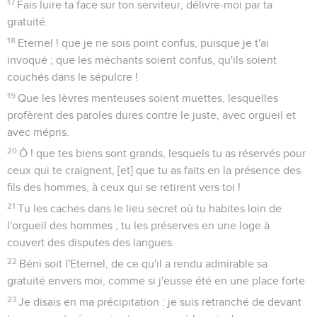
17
Fais luire ta face sur ton serviteur, délivre-moi par ta
gratuité.
18
Eternel ! que je ne sois point confus, puisque je t'ai
invoqué ; que les méchants soient confus, qu'ils soient
couchés dans le sépulcre !
19
Que les lèvres menteuses soient muettes, lesquelles
profèrent des paroles dures contre le juste, avec orgueil et
avec mépris.
20
Ô ! que tes biens sont grands, lesquels tu as réservés pour
ceux qui te craignent, [et] que tu as faits en la présence des
fils des hommes, à ceux qui se retirent vers toi !
21
Tu les caches dans le lieu secret où tu habites loin de
l'orgueil des hommes ; tu les préserves en une loge à
couvert des disputes des langues.
22
Béni soit l'Eternel, de ce qu'il a rendu admirable sa
gratuité envers moi, comme si j'eusse été en une place forte.
23
Je disais en ma précipitation : je suis retranché de devant