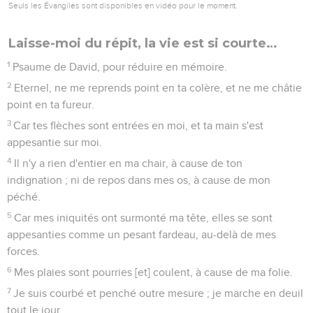
Seuls les Évangiles sont disponibles en vidéo pour le moment.
Laisse-moi du répit, la vie est si courte…
1
Psaume de David, pour réduire en mémoire.
2
Eternel, ne me reprends point en ta colère, et ne me châtie
point en ta fureur.
3
Car tes flèches sont entrées en moi, et ta main s'est
appesantie sur moi.
4
Il n'y a rien d'entier en ma chair, à cause de ton
indignation ; ni de repos dans mes os, à cause de mon
péché.
5
Car mes iniquités ont surmonté ma tête, elles se sont
appesanties comme un pesant fardeau, au-delà de mes
forces.
6
Mes plaies sont pourries [et] coulent, à cause de ma folie.
7
Je suis courbé et penché outre mesure ; je marche en deuil
tout le jour.