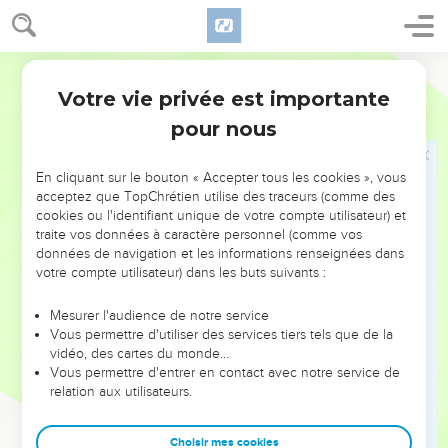
4
Eternel, tu as fait remonter mon âme du sépulcre ; tu m'as
rendu la vie, afin que je ne descendisse point en la fosse.
Martin
5
Psalmodiez à l'Eternel, vous ses bien-aimés, et célébrez la
Votre vie privée est importante
Psaumes
30
mémoire de sa Sainteté.
pour nous
6
Car il n'y a qu'un moment en sa colère, [mais il y a toute]
une vie en sa faveur ; la lamentation loge-t-elle le soir chez
En cliquant sur le bouton « Accepter tous les cookies », vous
nous ? le chant de triomphe y est le matin.
acceptez que TopChrétien utilise des traceurs (comme des
7
Quand j'étais en ma prospérité, je disais : je ne serai jamais
cookies ou l'identifiant unique de votre compte utilisateur) et
traite vos données à caractère personnel (comme vos
ébranlé.
données de navigation et les informations renseignées dans
8
Eternel, par ta faveur tu avais fait que la force se tenait en
votre compte utilisateur) dans les buts suivants :
ma montagne ; as-tu caché ta face ? J'ai été tout effrayé.
Mesurer l'audience de notre service
9
Eternel, j'ai crié à toi, et j'ai présenté ma supplication à
Vous permettre d'utiliser des services tiers tels que de la
l'Eternel, [en disant] :
vidéo, des cartes du monde…
10
Vous permettre d'entrer en contact avec notre service de
Quel profit y aura-t-il en mon sang, si je descends dans la
relation aux utilisateurs.
fosse ? la poudre te célébrera-t-elle ? prêchera-t-elle ta
vérité ?
Choisir mes cookies
11