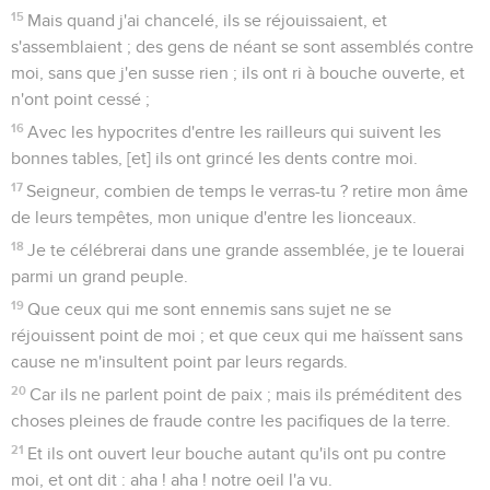
15
Mais quand j'ai chancelé, ils se réjouissaient, et
s'assemblaient ; des gens de néant se sont assemblés contre
moi, sans que j'en susse rien ; ils ont ri à bouche ouverte, et
n'ont point cessé ;
16
Avec les hypocrites d'entre les railleurs qui suivent les
bonnes tables, [et] ils ont grincé les dents contre moi.
17
Seigneur, combien de temps le verras-tu ? retire mon âme
de leurs tempêtes, mon unique d'entre les lionceaux.
18
Je te célébrerai dans une grande assemblée, je te louerai
parmi un grand peuple.
19
Que ceux qui me sont ennemis sans sujet ne se
réjouissent point de moi ; et que ceux qui me haïssent sans
cause ne m'insultent point par leurs regards.
20
Car ils ne parlent point de paix ; mais ils préméditent des
choses pleines de fraude contre les pacifiques de la terre.
21
Et ils ont ouvert leur bouche autant qu'ils ont pu contre
moi, et ont dit : aha ! aha ! notre oeil l'a vu.