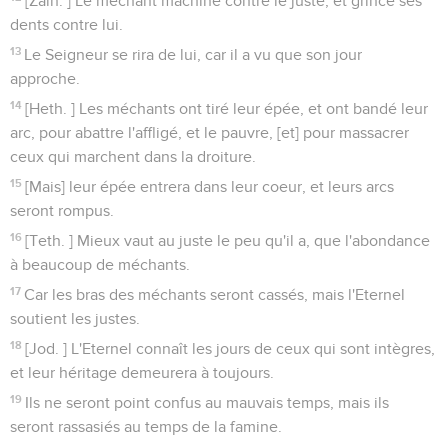
[Zain. ] Le méchant machine contre le juste, et grince ses
dents contre lui.
13
Le Seigneur se rira de lui, car il a vu que son jour
approche.
14
[Heth. ] Les méchants ont tiré leur épée, et ont bandé leur
arc, pour abattre l'affligé, et le pauvre, [et] pour massacrer
ceux qui marchent dans la droiture.
15
[Mais] leur épée entrera dans leur coeur, et leurs arcs
seront rompus.
16
[Teth. ] Mieux vaut au juste le peu qu'il a, que l'abondance
à beaucoup de méchants.
17
Car les bras des méchants seront cassés, mais l'Eternel
soutient les justes.
18
[Jod. ] L'Eternel connaît les jours de ceux qui sont intègres,
et leur héritage demeurera à toujours.
19
Ils ne seront point confus au mauvais temps, mais ils
seront rassasiés au temps de la famine.