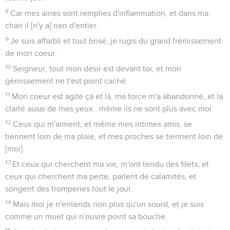
8
Car mes aines sont remplies d'inflammation, et dans ma
chair il [n'y a] rien d'entier.
9
Je suis affaibli et tout brisé, je rugis du grand frémissement
de mon coeur.
10
Seigneur, tout mon désir est devant toi, et mon
gémissement ne t'est point caché.
11
Mon coeur est agité çà et là, ma force m'a abandonné, et la
clarté aussi de mes yeux : même ils ne sont plus avec moi.
12
Ceux qui m'aiment, et même mes intimes amis, se
tiennent loin de ma plaie, et mes proches se tiennent loin de
[moi].
13
Et ceux qui cherchent ma vie, m'ont tendu des filets, et
ceux qui cherchent ma perte, parlent de calamités, et
songent des tromperies tout le jour.
14
Mais moi je n'entends non plus qu'un sourd, et je suis
comme un muet qui n'ouvre point sa bouche.
15