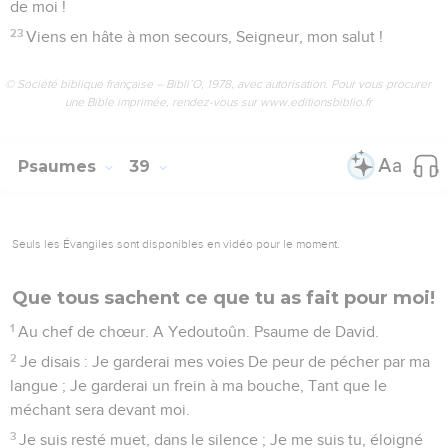
de moi !
23
Viens en hâte à mon secours, Seigneur, mon salut !
© Société biblique française – Bibli’O, 1978, avec autorisation. Pour vous procurer
une Bible imprimée, rendez-vous sur www.editionsbiblio.fr
Psaumes
39
Seuls les Évangiles sont disponibles en vidéo pour le moment.
Que tous sachent ce que tu as fait pour moi!
1
Au chef de chœur. A Yedoutoûn. Psaume de David.
2
Je disais : Je garderai mes voies De peur de pécher par ma
langue ; Je garderai un frein à ma bouche, Tant que le
méchant sera devant moi.
3
Je suis resté muet, dans le silence ; Je me suis tu, éloigné