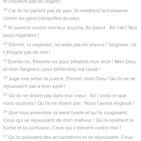
m’insultent pas du regard !
20
Car ils ne parlent pas de paix, Ils méditent la tromperie
contre les gens tranquilles du pays.
21
Ils ouvrent contre moi leur bouche, Ils disent : Ah ! ah ! Nos
yeux regardent !
22
Éternel, tu regardes, ne reste pas en silence ! Seigneur, ne
t’éloigne pas de moi !
23
Éveille-toi, Réveille-toi pour (rétablir) mon droit ! Mon Dieu
et mon Seigneur, pour (défendre) ma cause !
24
Juge-moi selon ta justice, Éternel, mon Dieu ! Qu’ils ne se
réjouissent pas à mon sujet !
25
Qu’ils ne disent pas dans leur cœur : Ah ! voilà ce que
nous voulions ! Qu’ils ne disent pas : Nous l’avons englouti !
26
Que tous ensemble ils aient honte et qu’ils rougissent,
Ceux qui se réjouissent de mon malheur ! Qu’ils revêtent la
honte et la confusion, Ceux qui s’élèvent contre moi !
27
Qu’ils poussent des acclamations et se réjouissent, Ceux