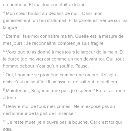
du bonheur, Et ma douleur était extrême.
4
Mon cœur brûlait au-dedans de moi ; Dans mon
gémissement, un feu s’allumait, Et la parole est venue sur ma
langue :
5
Éternel, fais-moi connaître ma fin, Quelle est la mesure de
mes jours ; Je reconnaîtrai combien je suis fragile.
6
Voici que tu as donné à mes jours la largeur de la main, Et
la durée (de ma vie) est comme un rien devant toi. Oui, tout
homme debout n’est qu’un souffle. Pause.
7
Oui, l’homme se promène comme une ombre, Il s’agite,
mais c’est un souffle ! Il amasse et ne sait qui recueillera.
8
Maintenant, Seigneur, que puis-je espérer ? En toi est mon
attente.
9
Délivre-moi de tous mes crimes ! Ne m’expose pas au
déshonneur de la part de l’insensé !
10
Je reste muet, je n’ouvre pas la bouche, Car c’est toi qui
agis.