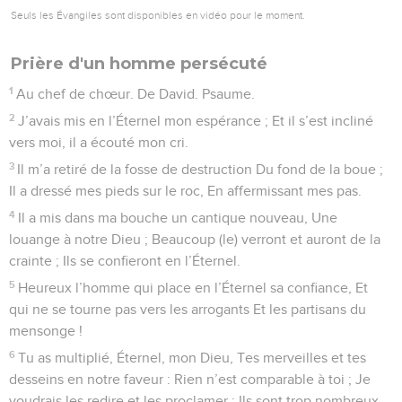
Seuls les Évangiles sont disponibles en vidéo pour le moment.
Prière d'un homme persécuté
1
Au chef de chœur. De David. Psaume.
2
J’avais mis en l’Éternel mon espérance ; Et il s’est incliné
vers moi, il a écouté mon cri.
3
Il m’a retiré de la fosse de destruction Du fond de la boue ;
Il a dressé mes pieds sur le roc, En affermissant mes pas.
4
Il a mis dans ma bouche un cantique nouveau, Une
louange à notre Dieu ; Beaucoup (le) verront et auront de la
crainte ; Ils se confieront en l’Éternel.
5
Heureux l’homme qui place en l’Éternel sa confiance, Et
qui ne se tourne pas vers les arrogants Et les partisans du
mensonge !
6
Tu as multiplié, Éternel, mon Dieu, Tes merveilles et tes
desseins en notre faveur : Rien n’est comparable à toi ; Je
voudrais les redire et les proclamer ; Ils sont trop nombreux