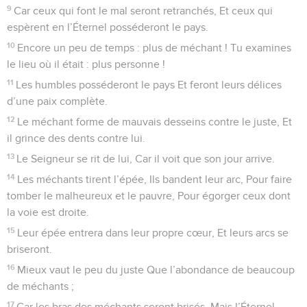
9
Car ceux qui font le mal seront retranchés, Et ceux qui
espèrent en l’Éternel posséderont le pays.
10
Encore un peu de temps : plus de méchant ! Tu examines
le lieu où il était : plus personne !
11
Les humbles posséderont le pays Et feront leurs délices
d’une paix complète.
12
Le méchant forme de mauvais desseins contre le juste, Et
il grince des dents contre lui.
13
Le Seigneur se rit de lui, Car il voit que son jour arrive.
14
Les méchants tirent l’épée, Ils bandent leur arc, Pour faire
tomber le malheureux et le pauvre, Pour égorger ceux dont
la voie est droite.
15
Leur épée entrera dans leur propre cœur, Et leurs arcs se
briseront.
16
Mieux vaut le peu du juste Que l’abondance de beaucoup
de méchants ;
17
Car les bras des méchants seront brisés, Mais l’Éternel