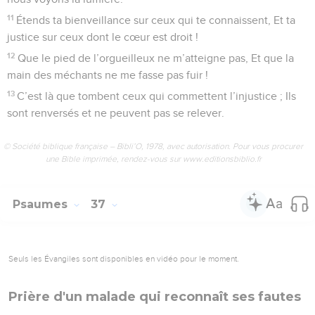
11
Étends ta bienveillance sur ceux qui te connaissent, Et ta
justice sur ceux dont le cœur est droit !
12
Que le pied de l’orgueilleux ne m’atteigne pas, Et que la
main des méchants ne me fasse pas fuir !
13
C’est là que tombent ceux qui commettent l’injustice ; Ils
sont renversés et ne peuvent pas se relever.
© Société biblique française – Bibli’O, 1978, avec autorisation. Pour vous procurer
une Bible imprimée, rendez-vous sur www.editionsbiblio.fr
Psaumes
37
Seuls les Évangiles sont disponibles en vidéo pour le moment.
Prière d'un malade qui reconnaît ses fautes