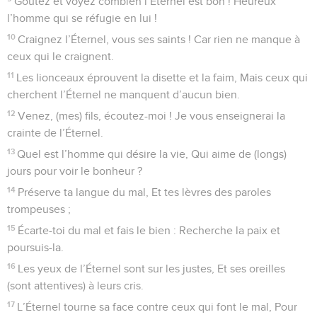
Goûtez et voyez combien l’Éternel est bon ! Heureux
l’homme qui se réfugie en lui !
10
Craignez l’Éternel, vous ses saints ! Car rien ne manque à
ceux qui le craignent.
11
Les lionceaux éprouvent la disette et la faim, Mais ceux qui
cherchent l’Éternel ne manquent d’aucun bien.
12
Venez, (mes) fils, écoutez-moi ! Je vous enseignerai la
crainte de l’Éternel.
13
Quel est l’homme qui désire la vie, Qui aime de (longs)
jours pour voir le bonheur ?
14
Préserve ta langue du mal, Et tes lèvres des paroles
trompeuses ;
15
Écarte-toi du mal et fais le bien : Recherche la paix et
poursuis-la.
16
Les yeux de l’Éternel sont sur les justes, Et ses oreilles
(sont attentives) à leurs cris.
17
L’Éternel tourne sa face contre ceux qui font le mal, Pour