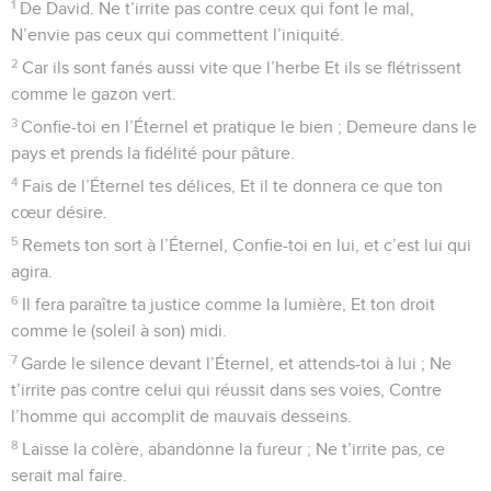
1
De David. Ne t’irrite pas contre ceux qui font le mal,
N’envie pas ceux qui commettent l’iniquité.
2
Car ils sont fanés aussi vite que l’herbe Et ils se flétrissent
comme le gazon vert.
3
Confie-toi en l’Éternel et pratique le bien ; Demeure dans le
pays et prends la fidélité pour pâture.
4
Fais de l’Éternel tes délices, Et il te donnera ce que ton
cœur désire.
5
Remets ton sort à l’Éternel, Confie-toi en lui, et c’est lui qui
agira.
6
Il fera paraître ta justice comme la lumière, Et ton droit
comme le (soleil à son) midi.
7
Garde le silence devant l’Éternel, et attends-toi à lui ; Ne
t’irrite pas contre celui qui réussit dans ses voies, Contre
l’homme qui accomplit de mauvais desseins.
8
Laisse la colère, abandonne la fureur ; Ne t’irrite pas, ce
serait mal faire.