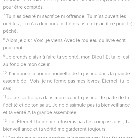
pour être comptés.
7
Tu n’as désiré ni sacrifice ni offrande, Tu m’as ouvert les
oreilles ; Tu n’as demandé ni holocauste ni (sacrifice pour le)
péché.
8
Alors je dis : Voici je viens Avec le rouleau du livre écrit
pour moi.
9
Je prends plaisir à faire ta volonté, mon Dieu ! Et ta loi est
au fond de mon cœur.
10
J’annonce la bonne nouvelle de la justice dans la grande
assemblée ; Vois, je ne ferme pas mes lèvres, Éternel, tu le
sais !
11
Je ne cache pas dans mon cœur ta justice, Je parle de ta
fidélité et de ton salut, Je ne dissimule pas ta bienveillance
et ta vérité A la grande assemblée.
12
Toi, Éternel ! tu ne me refuseras pas tes compassions ; Ta
bienveillance et ta vérité me garderont toujours.
13