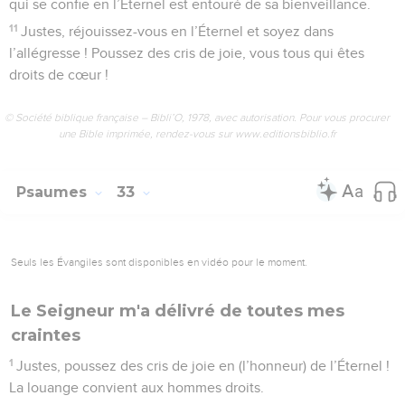
qui se confie en l’Éternel est entouré de sa bienveillance.
11
Justes, réjouissez-vous en l’Éternel et soyez dans
l’allégresse ! Poussez des cris de joie, vous tous qui êtes
droits de cœur !
© Société biblique française – Bibli’O, 1978, avec autorisation. Pour vous procurer
une Bible imprimée, rendez-vous sur www.editionsbiblio.fr
Psaumes
33
Seuls les Évangiles sont disponibles en vidéo pour le moment.
Le Seigneur m'a délivré de toutes mes
craintes
1
Justes, poussez des cris de joie en (l’honneur) de l’Éternel !
La louange convient aux hommes droits.