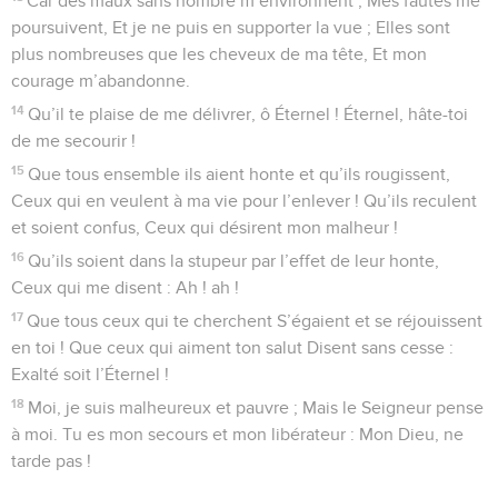
Car des maux sans nombre m’environnent ; Mes fautes me
poursuivent, Et je ne puis en supporter la vue ; Elles sont
plus nombreuses que les cheveux de ma tête, Et mon
courage m’abandonne.
14
Qu’il te plaise de me délivrer, ô Éternel ! Éternel, hâte-toi
de me secourir !
15
Que tous ensemble ils aient honte et qu’ils rougissent,
Ceux qui en veulent à ma vie pour l’enlever ! Qu’ils reculent
et soient confus, Ceux qui désirent mon malheur !
16
Qu’ils soient dans la stupeur par l’effet de leur honte,
Ceux qui me disent : Ah ! ah !
17
Que tous ceux qui te cherchent S’égaient et se réjouissent
en toi ! Que ceux qui aiment ton salut Disent sans cesse :
Exalté soit l’Éternel !
18
Moi, je suis malheureux et pauvre ; Mais le Seigneur pense
à moi. Tu es mon secours et mon libérateur : Mon Dieu, ne
tarde pas !