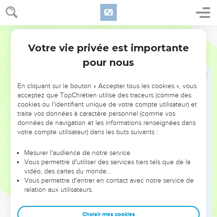
t’invoque. Que les méchants soient dans la honte, Qu’ils
descendent en silence au séjour des morts !
Segond 1978 (Colombe)
19
Qu’elles deviennent muettes, les lèvres fausses, Qui
Votre vie privée est importante
parlent avec audace contre le juste, Avec orgueil et mépris !
Psaumes
31
pour nous
20
Oh ! combien est grande ta bonté, Que tu tiens en réserve
pour ceux qui te craignent, Que tu exerces envers ceux qui
se réfugient en toi, En face des humains !
En cliquant sur le bouton « Accepter tous les cookies », vous
acceptez que TopChrétien utilise des traceurs (comme des
21
Tu les caches sous l’abri de ta face loin des intrigues des
cookies ou l'identifiant unique de votre compte utilisateur) et
hommes, Dans un refuge tu les préserves des langues qui
traite vos données à caractère personnel (comme vos
données de navigation et les informations renseignées dans
les attaquent.
votre compte utilisateur) dans les buts suivants :
22
Béni soit l’Éternel ! Car il a signalé sa bienveillance envers
moi, (Comme) dans une ville forte.
Mesurer l'audience de notre service
Vous permettre d'utiliser des services tiers tels que de la
23
Et moi, je disais dans ma précipitation : Je suis chassé loin
vidéo, des cartes du monde…
de tes yeux ! Mais tu as entendu la voix de mes
Vous permettre d'entrer en contact avec notre service de
supplications, Quand j’ai crié vers toi.
relation aux utilisateurs.
24
Aimez l’Éternel, vous tous ses fidèles ! L’Éternel garde les
croyants, Et il punit sévèrement celui qui agit avec orgueil.
Choisir mes cookies