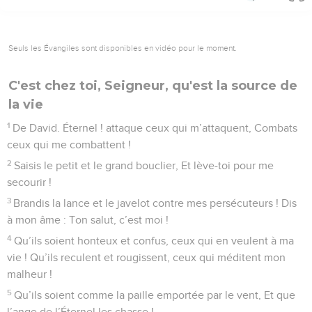
Seuls les Évangiles sont disponibles en vidéo pour le moment.
C'est chez toi, Seigneur, qu'est la source de
la vie
1
De David. Éternel ! attaque ceux qui m’attaquent, Combats
ceux qui me combattent !
2
Saisis le petit et le grand bouclier, Et lève-toi pour me
secourir !
3
Brandis la lance et le javelot contre mes persécuteurs ! Dis
à mon âme : Ton salut, c’est moi !
4
Qu’ils soient honteux et confus, ceux qui en veulent à ma
vie ! Qu’ils reculent et rougissent, ceux qui méditent mon
malheur !
5
Qu’ils soient comme la paille emportée par le vent, Et que
l’ange de l’Éternel les chasse !