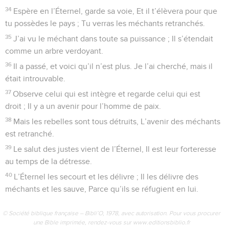
34
Espère en l’Éternel, garde sa voie, Et il t’élèvera pour que
tu possèdes le pays ; Tu verras les méchants retranchés.
35
J’ai vu le méchant dans toute sa puissance ; Il s’étendait
comme un arbre verdoyant.
36
Il a passé, et voici qu’il n’est plus. Je l’ai cherché, mais il
était introuvable.
37
Observe celui qui est intègre et regarde celui qui est
droit ; Il y a un avenir pour l’homme de paix.
38
Mais les rebelles sont tous détruits, L’avenir des méchants
est retranché.
39
Le salut des justes vient de l’Éternel, Il est leur forteresse
au temps de la détresse.
40
L’Éternel les secourt et les délivre ; Il les délivre des
méchants et les sauve, Parce qu’ils se réfugient en lui.
© Société biblique française – Bibli’O, 1978, avec autorisation. Pour vous procurer
une Bible imprimée, rendez-vous sur www.editionsbiblio.fr