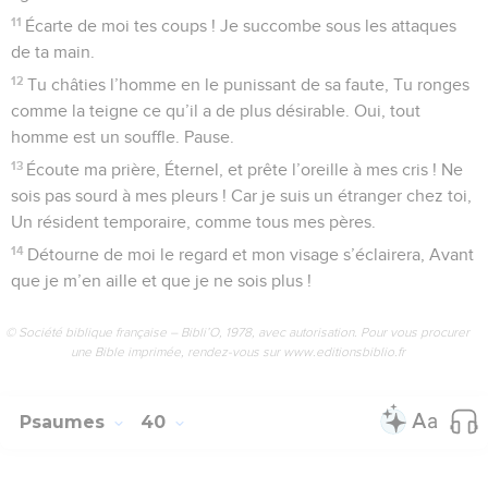
11
Écarte de moi tes coups ! Je succombe sous les attaques
de ta main.
12
Tu châties l’homme en le punissant de sa faute, Tu ronges
comme la teigne ce qu’il a de plus désirable. Oui, tout
homme est un souffle. Pause.
13
Écoute ma prière, Éternel, et prête l’oreille à mes cris ! Ne
sois pas sourd à mes pleurs ! Car je suis un étranger chez toi,
Un résident temporaire, comme tous mes pères.
14
Détourne de moi le regard et mon visage s’éclairera, Avant
que je m’en aille et que je ne sois plus !
© Société biblique française – Bibli’O, 1978, avec autorisation. Pour vous procurer
une Bible imprimée, rendez-vous sur www.editionsbiblio.fr
Psaumes
40