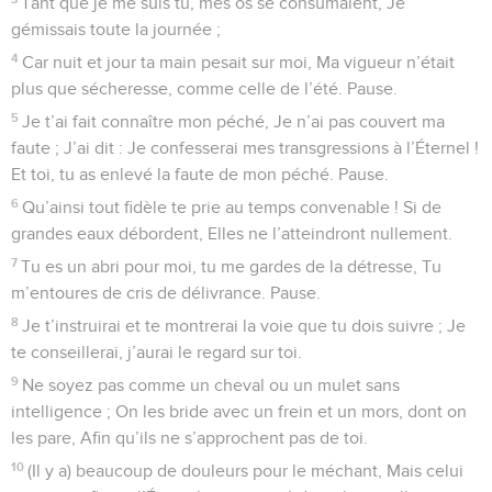
Tant que je me suis tu, mes os se consumaient, Je
gémissais toute la journée ;
4
Car nuit et jour ta main pesait sur moi, Ma vigueur n’était
plus que sécheresse, comme celle de l’été. Pause.
5
Je t’ai fait connaître mon péché, Je n’ai pas couvert ma
faute ; J’ai dit : Je confesserai mes transgressions à l’Éternel !
Et toi, tu as enlevé la faute de mon péché. Pause.
6
Qu’ainsi tout fidèle te prie au temps convenable ! Si de
grandes eaux débordent, Elles ne l’atteindront nullement.
7
Tu es un abri pour moi, tu me gardes de la détresse, Tu
m’entoures de cris de délivrance. Pause.
8
Je t’instruirai et te montrerai la voie que tu dois suivre ; Je
te conseillerai, j’aurai le regard sur toi.
9
Ne soyez pas comme un cheval ou un mulet sans
intelligence ; On les bride avec un frein et un mors, dont on
les pare, Afin qu’ils ne s’approchent pas de toi.
10
(Il y a) beaucoup de douleurs pour le méchant, Mais celui