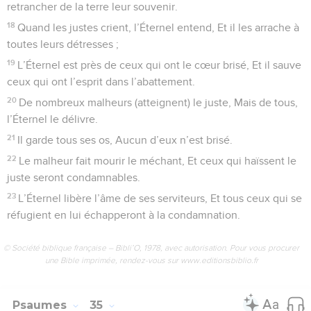
retrancher de la terre leur souvenir.
18
Quand les justes crient, l’Éternel entend, Et il les arrache à
toutes leurs détresses ;
19
L’Éternel est près de ceux qui ont le cœur brisé, Et il sauve
ceux qui ont l’esprit dans l’abattement.
20
De nombreux malheurs (atteignent) le juste, Mais de tous,
l’Éternel le délivre.
21
Il garde tous ses os, Aucun d’eux n’est brisé.
22
Le malheur fait mourir le méchant, Et ceux qui haïssent le
juste seront condamnables.
23
L’Éternel libère l’âme de ses serviteurs, Et tous ceux qui se
réfugient en lui échapperont à la condamnation.
© Société biblique française – Bibli’O, 1978, avec autorisation. Pour vous procurer
une Bible imprimée, rendez-vous sur www.editionsbiblio.fr
Psaumes
35