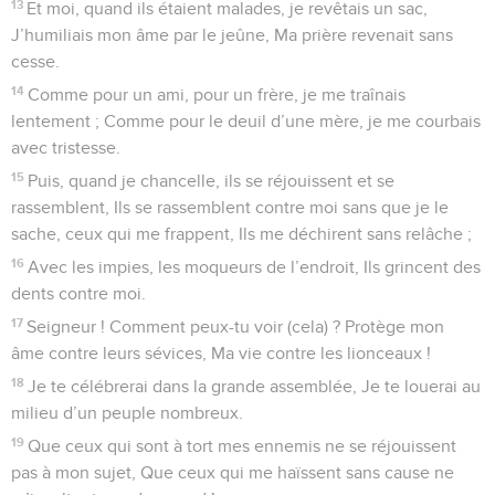
13
Et moi, quand ils étaient malades, je revêtais un sac,
J’humiliais mon âme par le jeûne, Ma prière revenait sans
cesse.
14
Comme pour un ami, pour un frère, je me traînais
lentement ; Comme pour le deuil d’une mère, je me courbais
avec tristesse.
15
Puis, quand je chancelle, ils se réjouissent et se
rassemblent, Ils se rassemblent contre moi sans que je le
sache, ceux qui me frappent, Ils me déchirent sans relâche ;
16
Avec les impies, les moqueurs de l’endroit, Ils grincent des
dents contre moi.
17
Seigneur ! Comment peux-tu voir (cela) ? Protège mon
âme contre leurs sévices, Ma vie contre les lionceaux !
18
Je te célébrerai dans la grande assemblée, Je te louerai au
milieu d’un peuple nombreux.
19
Que ceux qui sont à tort mes ennemis ne se réjouissent
pas à mon sujet, Que ceux qui me haïssent sans cause ne