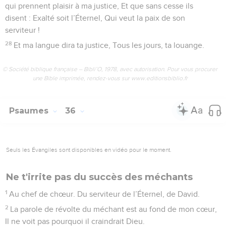
qui prennent plaisir à ma justice, Et que sans cesse ils
disent : Exalté soit l’Éternel, Qui veut la paix de son
serviteur !
28
Et ma langue dira ta justice, Tous les jours, ta louange.
© Société biblique française – Bibli’O, 1978, avec autorisation. Pour vous procurer
une Bible imprimée, rendez-vous sur www.editionsbiblio.fr
Psaumes
36
Seuls les Évangiles sont disponibles en vidéo pour le moment.
Ne t'irrite pas du succès des méchants
1
Au chef de chœur. Du serviteur de l’Éternel, de David.
2
La parole de révolte du méchant est au fond de mon cœur,
Il ne voit pas pourquoi il craindrait Dieu.