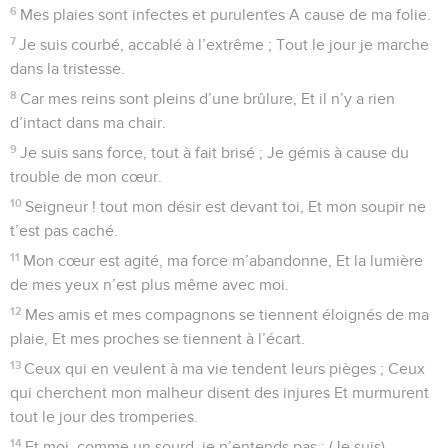
6
Mes plaies sont infectes et purulentes A cause de ma folie.
7
Je suis courbé, accablé à l’extrême ; Tout le jour je marche
dans la tristesse.
8
Car mes reins sont pleins d’une brûlure, Et il n’y a rien
d’intact dans ma chair.
9
Je suis sans force, tout à fait brisé ; Je gémis à cause du
trouble de mon cœur.
10
Seigneur ! tout mon désir est devant toi, Et mon soupir ne
t’est pas caché.
11
Mon cœur est agité, ma force m’abandonne, Et la lumière
de mes yeux n’est plus même avec moi.
12
Mes amis et mes compagnons se tiennent éloignés de ma
plaie, Et mes proches se tiennent à l’écart.
13
Ceux qui en veulent à ma vie tendent leurs pièges ; Ceux
qui cherchent mon malheur disent des injures Et murmurent
tout le jour des tromperies.
14
Et moi, comme un sourd, je n’entends pas ; (Je suis)