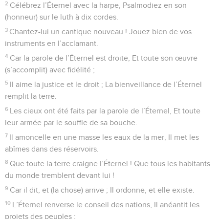
2
Célébrez l’Éternel avec la harpe, Psalmodiez en son
(honneur) sur le luth à dix cordes.
3
Chantez-lui un cantique nouveau ! Jouez bien de vos
instruments en l’acclamant.
4
Car la parole de l’Éternel est droite, Et toute son œuvre
(s’accomplit) avec fidélité ;
5
Il aime la justice et le droit ; La bienveillance de l’Éternel
remplit la terre.
6
Les cieux ont été faits par la parole de l’Éternel, Et toute
leur armée par le souffle de sa bouche.
7
Il amoncelle en une masse les eaux de la mer, Il met les
abîmes dans des réservoirs.
8
Que toute la terre craigne l’Éternel ! Que tous les habitants
du monde tremblent devant lui !
9
Car il dit, et (la chose) arrive ; Il ordonne, et elle existe.
10
L’Éternel renverse le conseil des nations, Il anéantit les
projets des peuples ;