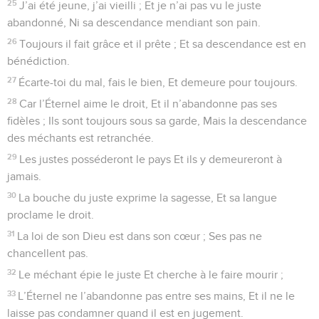
25
J’ai été jeune, j’ai vieilli ; Et je n’ai pas vu le juste
abandonné, Ni sa descendance mendiant son pain.
26
Toujours il fait grâce et il prête ; Et sa descendance est en
bénédiction.
27
Écarte-toi du mal, fais le bien, Et demeure pour toujours.
28
Car l’Éternel aime le droit, Et il n’abandonne pas ses
fidèles ; Ils sont toujours sous sa garde, Mais la descendance
des méchants est retranchée.
29
Les justes posséderont le pays Et ils y demeureront à
jamais.
30
La bouche du juste exprime la sagesse, Et sa langue
proclame le droit.
31
La loi de son Dieu est dans son cœur ; Ses pas ne
chancellent pas.
32
Le méchant épie le juste Et cherche à le faire mourir ;
33
L’Éternel ne l’abandonne pas entre ses mains, Et il ne le
laisse pas condamner quand il est en jugement.