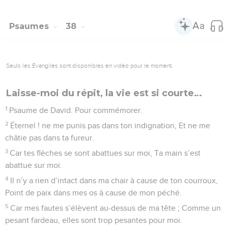
Psaumes
38
Seuls les Évangiles sont disponibles en vidéo pour le moment.
Laisse-moi du répit, la vie est si courte…
1
Psaume de David. Pour commémorer.
2
Éternel ! ne me punis pas dans ton indignation, Et ne me
châtie pas dans ta fureur.
3
Car tes flèches se sont abattues sur moi, Ta main s’est
abattue sur moi.
4
Il n’y a rien d’intact dans ma chair à cause de ton courroux,
Point de paix dans mes os à cause de mon péché.
5
Car mes fautes s’élèvent au-dessus de ma tête ; Comme un
pesant fardeau, elles sont trop pesantes pour moi.