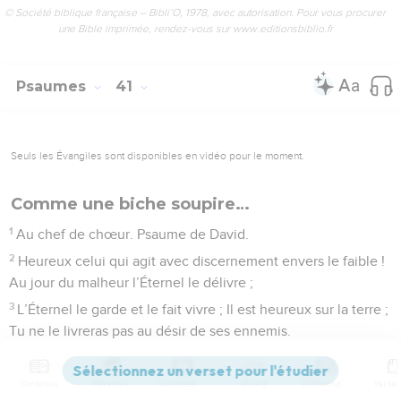
© Société biblique française – Bibli’O, 1978, avec autorisation. Pour vous procurer
une Bible imprimée, rendez-vous sur www.editionsbiblio.fr
Psaumes
41
Seuls les Évangiles sont disponibles en vidéo pour le moment.
Comme une biche soupire…
1
Au chef de chœur. Psaume de David.
2
Heureux celui qui agit avec discernement envers le faible !
Au jour du malheur l’Éternel le délivre ;
3
L’Éternel le garde et le fait vivre ; Il est heureux sur la terre ;
Tu ne le livreras pas au désir de ses ennemis.
4
L’Éternel le soutient sur son lit de douleur ; Tu refais sa
couche pendant sa maladie.
Contenus
Versions
Commentaires
Strong
Dictionnaire