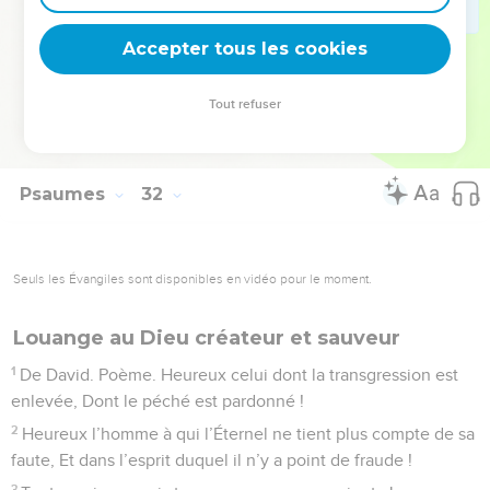
25
Fortifiez-vous et que votre cœur s’affermisse, Vous tous
Accepter tous les cookies
qui vous attendez à l’Éternel !
© Société biblique française – Bibli’O, 1978, avec autorisation. Pour vous procurer
Tout refuser
une Bible imprimée, rendez-vous sur www.editionsbiblio.fr
Psaumes
32
Seuls les Évangiles sont disponibles en vidéo pour le moment.
Louange au Dieu créateur et sauveur
1
De David. Poème. Heureux celui dont la transgression est
enlevée, Dont le péché est pardonné !
2
Heureux l’homme à qui l’Éternel ne tient plus compte de sa
faute, Et dans l’esprit duquel il n’y a point de fraude !
3