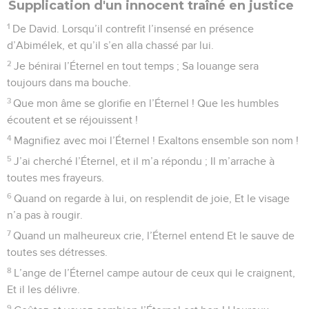
Supplication d'un innocent traîné en justice
1
De David. Lorsqu’il contrefit l’insensé en présence
d’Abimélek, et qu’il s’en alla chassé par lui.
2
Je bénirai l’Éternel en tout temps ; Sa louange sera
toujours dans ma bouche.
3
Que mon âme se glorifie en l’Éternel ! Que les humbles
écoutent et se réjouissent !
4
Magnifiez avec moi l’Éternel ! Exaltons ensemble son nom !
5
J’ai cherché l’Éternel, et il m’a répondu ; Il m’arrache à
toutes mes frayeurs.
6
Quand on regarde à lui, on resplendit de joie, Et le visage
n’a pas à rougir.
7
Quand un malheureux crie, l’Éternel entend Et le sauve de
toutes ses détresses.
8
L’ange de l’Éternel campe autour de ceux qui le craignent,
Et il les délivre.
9