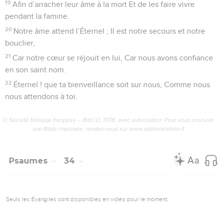
19
Afin d’arracher leur âme à la mort Et de les faire vivre
pendant la famine.
20
Notre âme attend l’Éternel ; Il est notre secours et notre
bouclier,
21
Car notre cœur se réjouit en lui, Car nous avons confiance
en son saint nom.
22
Éternel ! que ta bienveillance soit sur nous, Comme nous
nous attendons à toi.
© Société biblique française – Bibli’O, 1978, avec autorisation. Pour vous procurer
une Bible imprimée, rendez-vous sur www.editionsbiblio.fr
Psaumes
34
Seuls les Évangiles sont disponibles en vidéo pour le moment.