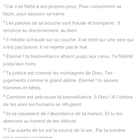
3
Car il se flatte à ses propres yeux, Pour consommer sa
faute, pour assouvir sa haine.
4
Les paroles de sa bouche sont fraude et tromperie ; Il
renonce au discernement, au bien.
5
Il médite la fraude sur sa couche, Il se tient sur une voie qui
n’est pas bonne, Il ne rejette pas le mal.
6
Éternel ! ta bienveillance atteint jusqu’aux cieux, Ta fidélité
jusqu’aux nues.
7
Ta justice est comme les montagnes de Dieu, Tes
jugements comme le grand abîme. Éternel ! tu sauves
hommes et bêtes.
8
Combien est précieuse ta bienveillance, ô Dieu ! A l’ombre
de tes ailes les humains se réfugient.
9
Ils se rassasient de l’abondance de ta maison, Et tu les
abreuves au torrent de tes délices.
10
Car auprès de toi est la source de la vie ; Par ta lumière
nous voyons la lumière.