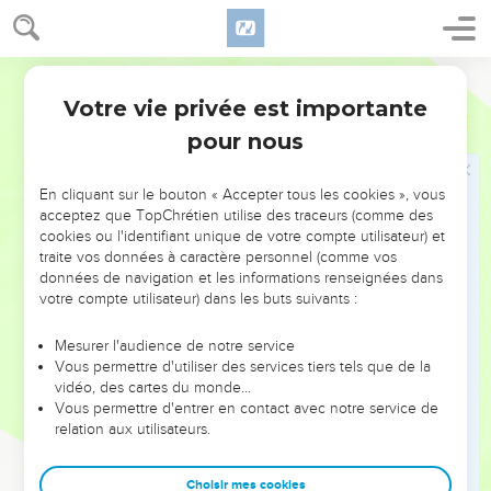
Votre vie privée est importante
pour nous
NE MANQUEZ PAS L’ÉVÉNEMENT
En cliquant sur le bouton « Accepter tous les cookies », vous
DE L’ANNÉE !
acceptez que TopChrétien utilise des traceurs (comme des
cookies ou l'identifiant unique de votre compte utilisateur) et
ET SI LEURS ERREURS POUVAIENT VOUS ÉVITER LES
traite vos données à caractère personnel (comme vos
VOTRES ?
données de navigation et les informations renseignées dans
votre compte utilisateur) dans les buts suivants :
On admire souvent les leaders pour leurs réussites, leur impact,
leur foi ou leur vision. Mais on voit moins les doutes, les erreurs
Mesurer l'audience de notre service
Vous permettre d'utiliser des services tiers tels que de la
et les saisons difficiles qu'ils ont traversés, alors même que ce
vidéo, des cartes du monde…
sont elles qui les ont façonnés.
Vous permettre d'entrer en contact avec notre service de
relation aux utilisateurs.
Dans cette conférence, leaders, entrepreneurs, et responsables
reviennent sur les erreurs marquantes de leur parcours et les
clés pour avancer avec plus de sagesse afin que leurs erreurs
Choisir mes cookies