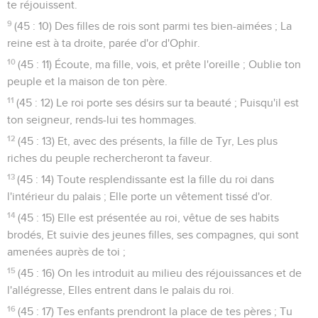
te réjouissent.
9
(45 : 10) Des filles de rois sont parmi tes bien-aimées ; La
reine est à ta droite, parée d'or d'Ophir.
10
(45 : 11) Écoute, ma fille, vois, et prête l'oreille ; Oublie ton
peuple et la maison de ton père.
11
(45 : 12) Le roi porte ses désirs sur ta beauté ; Puisqu'il est
ton seigneur, rends-lui tes hommages.
12
(45 : 13) Et, avec des présents, la fille de Tyr, Les plus
riches du peuple rechercheront ta faveur.
13
(45 : 14) Toute resplendissante est la fille du roi dans
l'intérieur du palais ; Elle porte un vêtement tissé d'or.
14
(45 : 15) Elle est présentée au roi, vêtue de ses habits
brodés, Et suivie des jeunes filles, ses compagnes, qui sont
amenées auprès de toi ;
15
(45 : 16) On les introduit au milieu des réjouissances et de
l'allégresse, Elles entrent dans le palais du roi.
16
(45 : 17) Tes enfants prendront la place de tes pères ; Tu