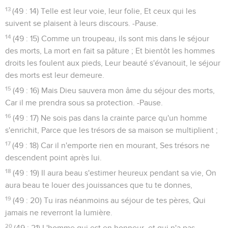
13
(49 : 14) Telle est leur voie, leur folie, Et ceux qui les
suivent se plaisent à leurs discours. -Pause.
14
(49 : 15) Comme un troupeau, ils sont mis dans le séjour
des morts, La mort en fait sa pâture ; Et bientôt les hommes
droits les foulent aux pieds, Leur beauté s'évanouit, le séjour
des morts est leur demeure.
15
(49 : 16) Mais Dieu sauvera mon âme du séjour des morts,
Car il me prendra sous sa protection. -Pause.
16
(49 : 17) Ne sois pas dans la crainte parce qu'un homme
s'enrichit, Parce que les trésors de sa maison se multiplient ;
17
(49 : 18) Car il n'emporte rien en mourant, Ses trésors ne
descendent point après lui.
18
(49 : 19) Il aura beau s'estimer heureux pendant sa vie, On
aura beau te louer des jouissances que tu te donnes,
19
(49 : 20) Tu iras néanmoins au séjour de tes pères, Qui
jamais ne reverront la lumière.
20
(49 : 21) L'homme qui est en honneur, et qui n'a pas