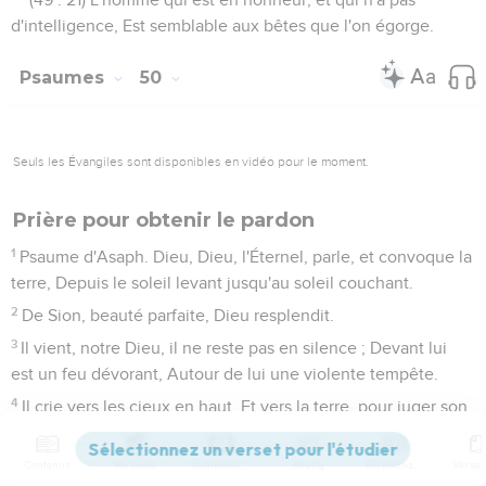
d'intelligence, Est semblable aux bêtes que l'on égorge.
Psaumes
50
Seuls les Évangiles sont disponibles en vidéo pour le moment.
Prière pour obtenir le pardon
1
Psaume d'Asaph. Dieu, Dieu, l'Éternel, parle, et convoque la
terre, Depuis le soleil levant jusqu'au soleil couchant.
2
De Sion, beauté parfaite, Dieu resplendit.
3
Il vient, notre Dieu, il ne reste pas en silence ; Devant lui
est un feu dévorant, Autour de lui une violente tempête.
4
Il crie vers les cieux en haut, Et vers la terre, pour juger son
peuple :
5
Rassemblez-moi mes fidèles, Qui ont fait alliance avec moi
Contenus
Versions
Commentaires
Strong
Dictionnaire