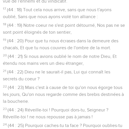
vue de l'ennemi et du vindicatif.
17
(44 : 18) Tout cela nous arrive, sans que nous t'ayons
oublié, Sans que nous ayons violé ton alliance :
18
(44 : 19) Notre coeur ne s'est point détourné, Nos pas ne se
sont point éloignés de ton sentier,
19
(44 : 20) Pour que tu nous écrases dans la demeure des
chacals, Et que tu nous couvres de l'ombre de la mort.
20
(44 : 21) Si nous avions oublié le nom de notre Dieu, Et
étendu nos mains vers un dieu étranger,
21
(44 : 22) Dieu ne le saurait-il pas, Lui qui connaît les
secrets du coeur ?
22
(44 : 23) Mais c'est à cause de toi qu'on nous égorge tous
les jours, Qu'on nous regarde comme des brebis destinées à
la boucherie.
23
(44 : 24) Réveille-toi ! Pourquoi dors-tu, Seigneur ?
Réveille-toi ! ne nous repousse pas à jamais !
24
(44 : 25) Pourquoi caches-tu ta face ? Pourquoi oublies-tu