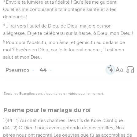
3
Envoie ta lumière et ta fidélité ! Qu'elles me guident,
Qu'elles me conduisent à ta montagne sainte et à tes
demeures !
4
J'irai vers l'autel de Dieu, de Dieu, ma joie et mon
allégresse, Et je te célébrerai sur la harpe, ô Dieu, mon Dieu !
5
Pourquoi t'abats-tu, mon âme, et gémis-tu au dedans de
moi ? Espère en Dieu, car je le louerai encore ; Il est mon
salut et mon Dieu.
Psaumes
44
Seuls les Évangiles sont disponibles en vidéo pour le moment.
Poème pour le mariage du roi
1
(44 : 1) Au chef des chantres. Des fils de Koré. Cantique.
(44 : 2) O Dieu ! nous avons entendu de nos oreilles, Nos
pères nous ont raconté Les oeuvres que tu as accomplies de