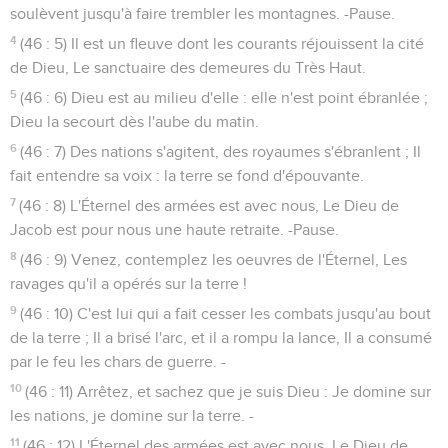
soulèvent jusqu'à faire trembler les montagnes. -Pause.
4
(46 : 5) Il est un fleuve dont les courants réjouissent la cité
de Dieu, Le sanctuaire des demeures du Très Haut.
5
(46 : 6) Dieu est au milieu d'elle : elle n'est point ébranlée ;
Dieu la secourt dès l'aube du matin.
6
(46 : 7) Des nations s'agitent, des royaumes s'ébranlent ; Il
fait entendre sa voix : la terre se fond d'épouvante.
7
(46 : 8) L'Éternel des armées est avec nous, Le Dieu de
Jacob est pour nous une haute retraite. -Pause.
8
(46 : 9) Venez, contemplez les oeuvres de l'Éternel, Les
ravages qu'il a opérés sur la terre !
9
(46 : 10) C'est lui qui a fait cesser les combats jusqu'au bout
de la terre ; Il a brisé l'arc, et il a rompu la lance, Il a consumé
par le feu les chars de guerre. -
10
(46 : 11) Arrêtez, et sachez que je suis Dieu : Je domine sur
les nations, je domine sur la terre. -
11
(46 : 12) L'Éternel des armées est avec nous, Le Dieu de