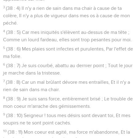
3
(38 : 4) Il n'y a rien de sain dans ma chair à cause de ta
colère, Il n'y a plus de vigueur dans mes os à cause de mon
péché.
4
(38 : 5) Car mes iniquités s'élèvent au-dessus de ma tête ;
Comme un lourd fardeau, elles sont trop pesantes pour moi.
5
(38 : 6) Mes plaies sont infectes et purulentes, Par l'effet de
ma folie.
6
(38 : 7) Je suis courbé, abattu au dernier point ; Tout le jour
je marche dans la tristesse.
7
(38 : 8) Car un mal brûlant dévore mes entrailles, Et il n'y a
rien de sain dans ma chair.
8
(38 : 9) Je suis sans force, entièrement brisé ; Le trouble de
mon coeur m'arrache des gémissements.
9
(38 : 10) Seigneur ! tous mes désirs sont devant toi, Et mes
soupirs ne te sont point cachés.
10
(38 : 11) Mon coeur est agité, ma force m'abandonne, Et la