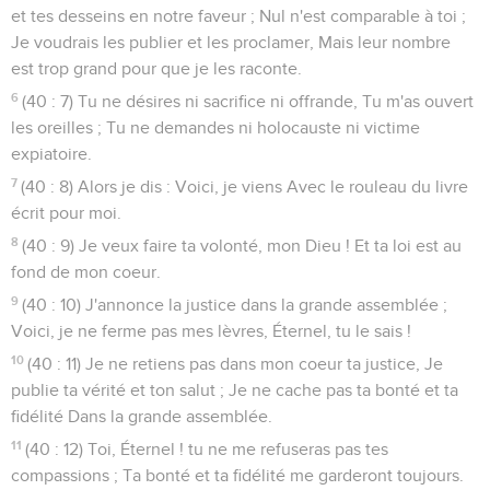
et tes desseins en notre faveur ; Nul n'est comparable à toi ;
Je voudrais les publier et les proclamer, Mais leur nombre
est trop grand pour que je les raconte.
6
(40 : 7) Tu ne désires ni sacrifice ni offrande, Tu m'as ouvert
les oreilles ; Tu ne demandes ni holocauste ni victime
expiatoire.
7
(40 : 8) Alors je dis : Voici, je viens Avec le rouleau du livre
écrit pour moi.
8
(40 : 9) Je veux faire ta volonté, mon Dieu ! Et ta loi est au
fond de mon coeur.
9
(40 : 10) J'annonce la justice dans la grande assemblée ;
Voici, je ne ferme pas mes lèvres, Éternel, tu le sais !
10
(40 : 11) Je ne retiens pas dans mon coeur ta justice, Je
publie ta vérité et ton salut ; Je ne cache pas ta bonté et ta
fidélité Dans la grande assemblée.
11
(40 : 12) Toi, Éternel ! tu ne me refuseras pas tes
compassions ; Ta bonté et ta fidélité me garderont toujours.