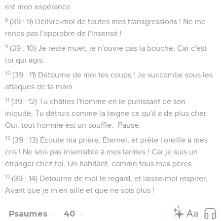
est mon espérance.
8
(39 : 9) Délivre-moi de toutes mes transgressions ! Ne me
rends pas l'opprobre de l'insensé !
9
(39 : 10) Je reste muet, je n'ouvre pas la bouche, Car c'est
toi qui agis.
10
(39 : 11) Détourne de moi tes coups ! Je succombe sous les
attaques de ta main.
11
(39 : 12) Tu châties l'homme en le punissant de son
iniquité, Tu détruis comme la teigne ce qu'il a de plus cher.
Oui, tout homme est un souffle. -Pause.
12
(39 : 13) Écoute ma prière, Éternel, et prête l'oreille à mes
cris ! Ne sois pas insensible à mes larmes ! Car je suis un
étranger chez toi, Un habitant, comme tous mes pères.
13
(39 : 14) Détourne de moi le regard, et laisse-moi respirer,
Avant que je m'en aille et que ne sois plus !
Psaumes
40