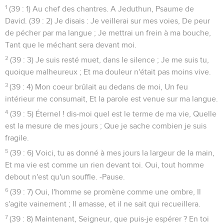
1
(39 : 1) Au chef des chantres. A Jeduthun, Psaume de
David. (39 : 2) Je disais : Je veillerai sur mes voies, De peur
de pécher par ma langue ; Je mettrai un frein à ma bouche,
Tant que le méchant sera devant moi.
2
(39 : 3) Je suis resté muet, dans le silence ; Je me suis tu,
quoique malheureux ; Et ma douleur n'était pas moins vive.
3
(39 : 4) Mon coeur brûlait au dedans de moi, Un feu
intérieur me consumait, Et la parole est venue sur ma langue.
4
(39 : 5) Éternel ! dis-moi quel est le terme de ma vie, Quelle
est la mesure de mes jours ; Que je sache combien je suis
fragile.
5
(39 : 6) Voici, tu as donné à mes jours la largeur de la main,
Et ma vie est comme un rien devant toi. Oui, tout homme
debout n'est qu'un souffle. -Pause.
6
(39 : 7) Oui, l'homme se promène comme une ombre, Il
s'agite vainement ; Il amasse, et il ne sait qui recueillera.
7
(39 : 8) Maintenant, Seigneur, que puis-je espérer ? En toi