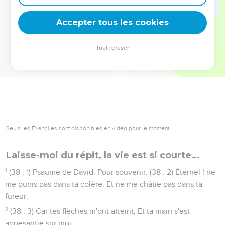
deviennent vos tremplins. Que vous guidiez un ministère, une
équipe, un groupe ou une famille, leur expérience est faite
Accepter tous les cookies
pour vous.
Tout refuser
Je découvre l’événement
Psaumes
38
Seuls les Évangiles sont disponibles en vidéo pour le moment.
Laisse-moi du répit, la vie est si courte…
1
(38 : 1) Psaume de David. Pour souvenir. (38 : 2) Éternel ! ne
me punis pas dans ta colère, Et ne me châtie pas dans ta
fureur.
2
(38 : 3) Car tes flèches m'ont atteint, Et ta main s'est
appesantie sur moi.