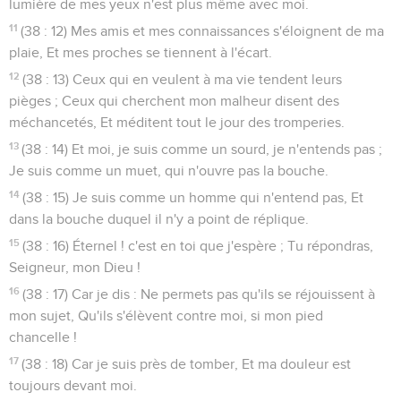
lumière de mes yeux n'est plus même avec moi.
11
(38 : 12) Mes amis et mes connaissances s'éloignent de ma
plaie, Et mes proches se tiennent à l'écart.
12
(38 : 13) Ceux qui en veulent à ma vie tendent leurs
pièges ; Ceux qui cherchent mon malheur disent des
méchancetés, Et méditent tout le jour des tromperies.
13
(38 : 14) Et moi, je suis comme un sourd, je n'entends pas ;
Je suis comme un muet, qui n'ouvre pas la bouche.
14
(38 : 15) Je suis comme un homme qui n'entend pas, Et
dans la bouche duquel il n'y a point de réplique.
15
(38 : 16) Éternel ! c'est en toi que j'espère ; Tu répondras,
Seigneur, mon Dieu !
16
(38 : 17) Car je dis : Ne permets pas qu'ils se réjouissent à
mon sujet, Qu'ils s'élèvent contre moi, si mon pied
chancelle !
17
(38 : 18) Car je suis près de tomber, Et ma douleur est
toujours devant moi.