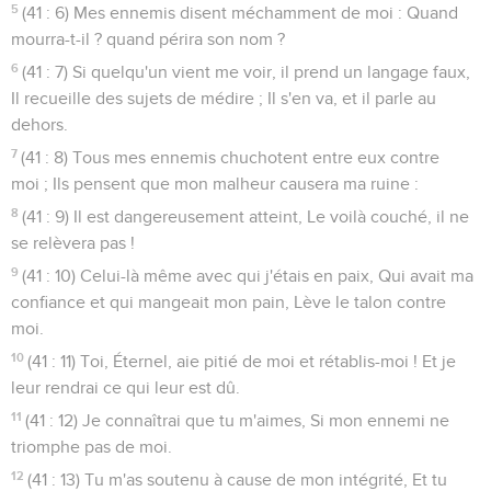
5
(41 : 6) Mes ennemis disent méchamment de moi : Quand
mourra-t-il ? quand périra son nom ?
6
(41 : 7) Si quelqu'un vient me voir, il prend un langage faux,
Il recueille des sujets de médire ; Il s'en va, et il parle au
dehors.
7
(41 : 8) Tous mes ennemis chuchotent entre eux contre
moi ; Ils pensent que mon malheur causera ma ruine :
8
(41 : 9) Il est dangereusement atteint, Le voilà couché, il ne
se relèvera pas !
9
(41 : 10) Celui-là même avec qui j'étais en paix, Qui avait ma
confiance et qui mangeait mon pain, Lève le talon contre
moi.
10
(41 : 11) Toi, Éternel, aie pitié de moi et rétablis-moi ! Et je
leur rendrai ce qui leur est dû.
11
(41 : 12) Je connaîtrai que tu m'aimes, Si mon ennemi ne
triomphe pas de moi.
12
(41 : 13) Tu m'as soutenu à cause de mon intégrité, Et tu