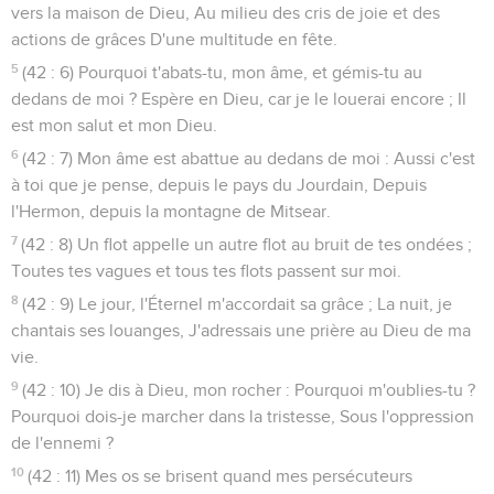
vers la maison de Dieu, Au milieu des cris de joie et des
actions de grâces D'une multitude en fête.
5
(42 : 6) Pourquoi t'abats-tu, mon âme, et gémis-tu au
dedans de moi ? Espère en Dieu, car je le louerai encore ; Il
est mon salut et mon Dieu.
6
(42 : 7) Mon âme est abattue au dedans de moi : Aussi c'est
à toi que je pense, depuis le pays du Jourdain, Depuis
l'Hermon, depuis la montagne de Mitsear.
7
(42 : 8) Un flot appelle un autre flot au bruit de tes ondées ;
Toutes tes vagues et tous tes flots passent sur moi.
8
(42 : 9) Le jour, l'Éternel m'accordait sa grâce ; La nuit, je
chantais ses louanges, J'adressais une prière au Dieu de ma
vie.
9
(42 : 10) Je dis à Dieu, mon rocher : Pourquoi m'oublies-tu ?
Pourquoi dois-je marcher dans la tristesse, Sous l'oppression
de l'ennemi ?
10
(42 : 11) Mes os se brisent quand mes persécuteurs