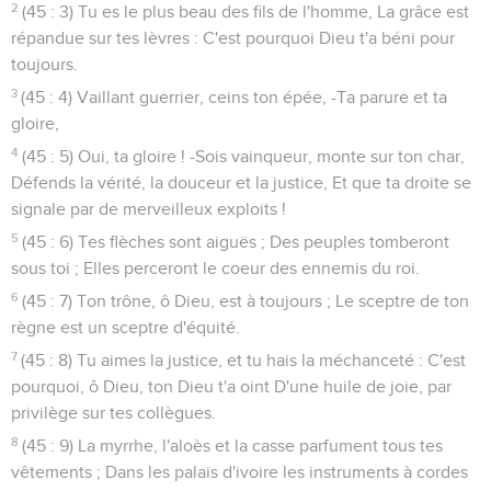
2
(45 : 3) Tu es le plus beau des fils de l'homme, La grâce est
répandue sur tes lèvres : C'est pourquoi Dieu t'a béni pour
toujours.
3
(45 : 4) Vaillant guerrier, ceins ton épée, -Ta parure et ta
gloire,
4
(45 : 5) Oui, ta gloire ! -Sois vainqueur, monte sur ton char,
Défends la vérité, la douceur et la justice, Et que ta droite se
signale par de merveilleux exploits !
5
(45 : 6) Tes flèches sont aiguës ; Des peuples tomberont
sous toi ; Elles perceront le coeur des ennemis du roi.
6
(45 : 7) Ton trône, ô Dieu, est à toujours ; Le sceptre de ton
règne est un sceptre d'équité.
7
(45 : 8) Tu aimes la justice, et tu hais la méchanceté : C'est
pourquoi, ô Dieu, ton Dieu t'a oint D'une huile de joie, par
privilège sur tes collègues.
8
(45 : 9) La myrrhe, l'aloès et la casse parfument tous tes
vêtements ; Dans les palais d'ivoire les instruments à cordes