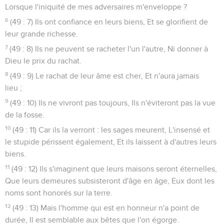
Lorsque l'iniquité de mes adversaires m'enveloppe ?
6
(49 : 7) Ils ont confiance en leurs biens, Et se glorifient de
leur grande richesse.
7
(49 : 8) Ils ne peuvent se racheter l'un l'autre, Ni donner à
Dieu le prix du rachat.
8
(49 : 9) Le rachat de leur âme est cher, Et n'aura jamais
lieu ;
9
(49 : 10) Ils ne vivront pas toujours, Ils n'éviteront pas la vue
de la fosse.
10
(49 : 11) Car ils la verront : les sages meurent, L'insensé et
le stupide périssent également, Et ils laissent à d'autres leurs
biens.
11
(49 : 12) Ils s'imaginent que leurs maisons seront éternelles,
Que leurs demeures subsisteront d'âge en âge, Eux dont les
noms sont honorés sur la terre.
12
(49 : 13) Mais l'homme qui est en honneur n'a point de
durée, Il est semblable aux bêtes que l'on égorge.