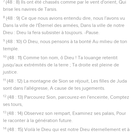
7
(48 : 8) Ils ont été chassés comme par le vent d'orient, Qui
brise les navires de Tarsis.
8
(48 : 9) Ce que nous avions entendu dire, nous l'avons vu
Dans la ville de l'Éternel des armées, Dans la ville de notre
Dieu : Dieu la fera subsister à toujours. -Pause.
9
(48 : 10) O Dieu, nous pensons à ta bonté Au milieu de ton
temple.
10
(48 : 11) Comme ton nom, ô Dieu ! Ta louange retentit
jusqu'aux extrémités de la terre ; Ta droite est pleine de
justice.
11
(48 : 12) La montagne de Sion se réjouit, Les filles de Juda
sont dans l'allégresse, A cause de tes jugements.
12
(48 : 13) Parcourez Sion, parcourez-en l'enceinte, Comptez
ses tours,
13
(48 : 14) Observez son rempart, Examinez ses palais, Pour
le raconter à la génération future.
14
(48 : 15) Voilà le Dieu qui est notre Dieu éternellement et à