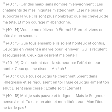
12
(40 : 13) Car des maux sans nombre m'environnent ; Les
châtiments de mes iniquités m'atteignent, Et je ne puis en
supporter la vue ; Ils sont plus nombreux que les cheveux de
ma tête, Et mon courage m'abandonne.
13
(40 : 14) Veuille me délivrer, ô Éternel ! Éternel, viens en
hâte à mon secours !
14
(40 : 15) Que tous ensemble ils soient honteux et confus,
Ceux qui en veulent à ma vie pour l'enlever ! Qu'ils reculent
et rougissent, Ceux qui désirent ma perte !
15
(40 : 16) Qu'ils soient dans la stupeur par l'effet de leur
honte, Ceux qui me disent : Ah ! ah !
16
(40 : 17) Que tous ceux qui te cherchent Soient dans
l'allégresse et se réjouissent en toi ! Que ceux qui aiment ton
salut Disent sans cesse : Exalté soit l'Éternel !
17
(40 : 18) Moi, je suis pauvre et indigent ; Mais le Seigneur
pense à moi. Tu es mon aide et mon libérateur : Mon Dieu,
ne tarde pas !