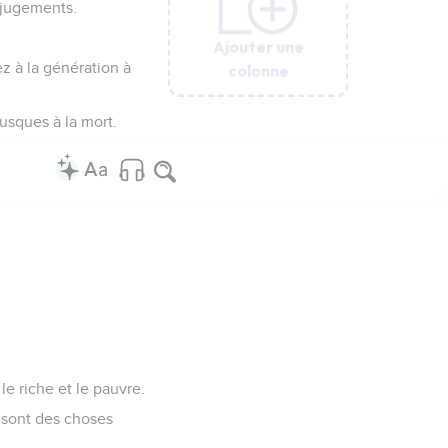
s jugements.
Ajouter une
Ajouter une
Ajouter une
Ajouter une
Ajouter une
Ajouter une
Ajouter une
Ajouter une
Ajouter une
Ajouter une
ez à la génération à
colonne
colonne
colonne
colonne
colonne
colonne
colonne
colonne
colonne
colonne
jusques à la mort.
e riche et le pauvre.
 sont des choses