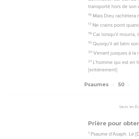
transporté hors de son 
16
Mais Dieu rachètera 
17
Ne crains point quand 
18
Car lorsqu'il mourra, 
19
Quoiqu'il ait béni son
20
Venant jusques à la r
21
L'homme qui est en ho
[entièrement]
Psaumes
50
Seuls les É
Prière pour obten
1
Psaume d'Asaph. Le [Die