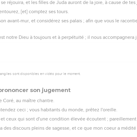
e réjouira, et les filles de Juda auront de la joie, à cause de te
'entourez, [et] comptez ses tours.
on avant-mur, et considérez ses palais ; afin que vous le raconti
 est notre Dieu à toujours et à perpétuité ; il nous accompagnera 
vangiles sont disponibles en vidéo pour le moment.
 prononcer son jugement
 Coré, au maître chantre.
tendez ceci ; vous habitants du monde, prêtez l'oreille.
et ceux qui sont d'une condition élevée écoutent ; pareillement l
 des discours pleins de sagesse, et ce que mon coeur a médité