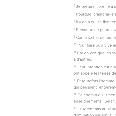
5
Je prêterai l'oreille à
6
Pourquoi craindrai-je
7
Il y en a qui se fient 
8
Personne ne pourra av
9
Car le rachat de leur â
10
Pour faire qu'il vive 
11
Car on voit que les sa
à d'autres.
12
Leur intention est qu
ont appelé les terres de
13
Et toutefois l'homme 
qui périssent [entièrem
14
Ce chemin qu'ils tien
enseignements ; Sélah.
15
Ils seront mis au sép
domination sur eux au m