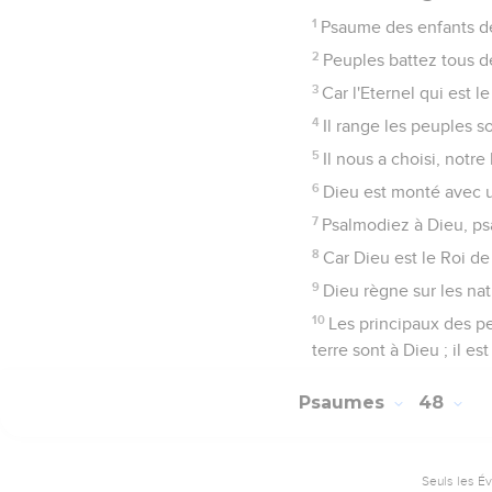
1
Psaume des enfants de
2
Peuples battez tous d
3
Car l'Eternel qui est le
4
Il range les peuples s
5
Il nous a choisi, notre
6
Dieu est monté avec un
7
Psalmodiez à Dieu, ps
8
Car Dieu est le Roi d
9
Dieu règne sur les nati
10
Les principaux des pe
terre sont à Dieu ; il est
Psaumes
48
Seuls les É