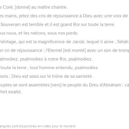
 Coré, [donné] au maître chantre.
es mains, jetez des cris de réjouissance à Dieu avec une voix de
 Souverain est terrible et il est grand Roi sur toute la terre.
ous nous, et les nations, sous nos pieds.
 héritage, qui est la magnificence de Jacob, lequel il aime ; Sélah
 cri de réjouissance ; l'Eternel [est monté] avec un son de trom
almodiez, psalmodiez à notre Roi, psalmodiez.
e toute la terre ; tout homme entendu, psalmodiez.
ons ; Dieu est assis sur le trône de sa sainteté.
uples se sont assembles [vers] le peuple du Dieu d'Abraham ; car
 fort exalté.
vangiles sont disponibles en vidéo pour le moment.