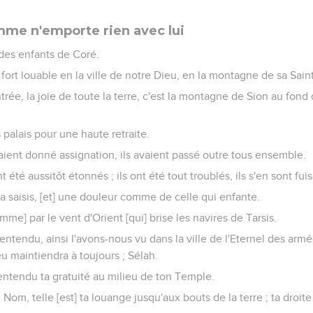
mme n'emporte rien avec lui
des enfants de Coré.
t fort louable en la ville de notre Dieu, en la montagne de sa Sain
rée, la joie de toute la terre, c'est la montagne de Sion au fond d
palais pour une haute retraite.
étaient donné assignation, ils avaient passé outre tous ensemble.
nt été aussitôt étonnés ; ils ont été tout troublés, ils s'en sont fuis
a saisis, [et] une douleur comme de celle qui enfante.
mme] par le vent d'Orient [qui] brise les navires de Tarsis.
tendu, ainsi l'avons-nous vu dans la ville de l'Eternel des armée
eu maintiendra à toujours ; Sélah.
entendu ta gratuité au milieu de ton Temple.
 Nom, telle [est] ta louange jusqu'aux bouts de la terre ; ta droite