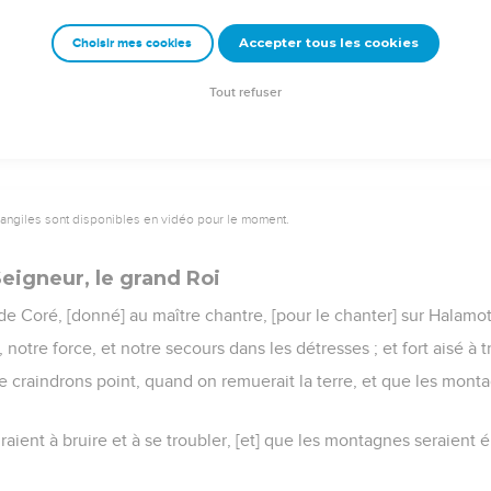
lieu de tes pères ; tu les établiras pour Princes par toute la terre
Accepter tous les cookies
Choisir mes cookies
morable dans tous les âges, et à cause de cela les peuples te c
Tout refuser
vangiles sont disponibles en vidéo pour le moment.
eigneur, le grand Roi
e Coré, [donné] au maître chantre, [pour le chanter] sur Halamo
, notre force, et notre secours dans les détresses ; et fort aisé à t
e craindrons point, quand on remuerait la terre, et que les mont
ient à bruire et à se troubler, [et] que les montagnes seraient é