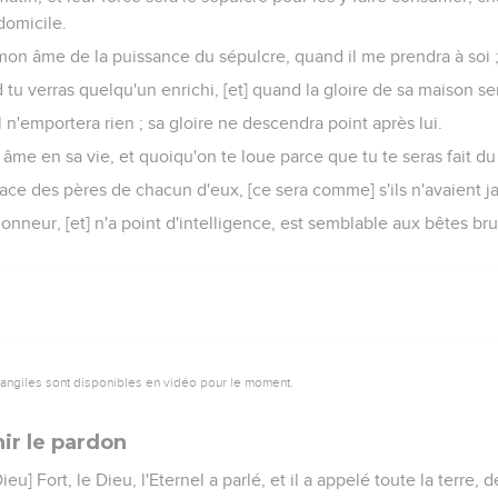
domicile.
mon âme de la puissance du sépulcre, quand il me prendra à soi ;
tu verras quelqu'un enrichi, [et] quand la gloire de sa maison se
il n'emportera rien ; sa gloire ne descendra point après lui.
 âme en sa vie, et quoiqu'on te loue parce que tu te seras fait du
ace des pères de chacun d'eux, [ce sera comme] s'ils n'avaient ja
nneur, [et] n'a point d'intelligence, est semblable aux bêtes bru
vangiles sont disponibles en vidéo pour le moment.
ir le pardon
u] Fort, le Dieu, l'Eternel a parlé, et il a appelé toute la terre, d