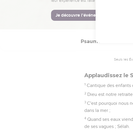
17
Tes enfants seront au 
18
Je rendrai ton Nom mé
et à perpétuité.
Psaumes
46
Seuls les É
Applaudissez le S
1
Cantique des enfants d
2
Dieu est notre retraite
3
C'est pourquoi nous n
dans la mer ;
4
Quand ses eaux viendra
de ses vagues ; Sélah.