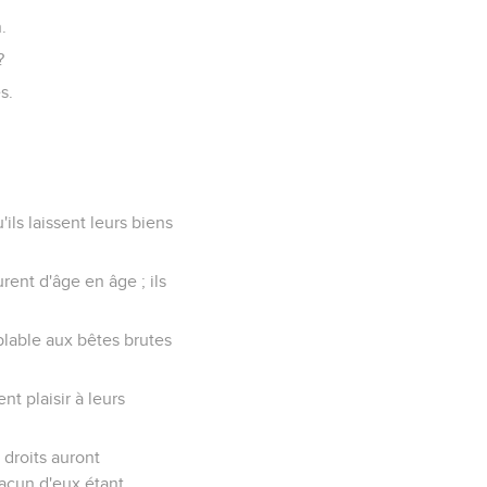
.
?
s.
'ils laissent leurs biens
rent d'âge en âge ; ils
blable aux bêtes brutes
nt plaisir à leurs
 droits auront
hacun d'eux étant