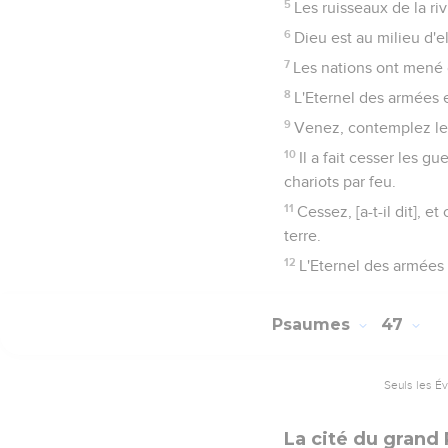
5
Les ruisseaux de la riv
6
Dieu est au milieu d'e
7
Les nations ont mené du
8
L'Eternel des armées e
9
Venez, contemplez les f
10
Il a fait cesser les gu
chariots par feu.
11
Cessez, [a-t-il dit], e
terre.
12
L'Eternel des armées 
Psaumes
47
Seuls les É
La cité du grand 