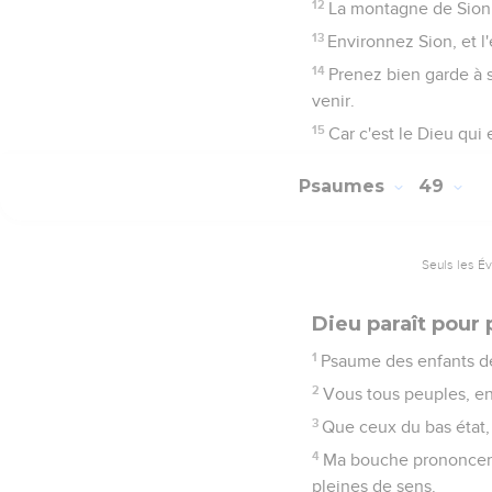
12
La montagne de Sion s
13
Environnez Sion, et l
14
Prenez bien garde à s
venir.
15
Car c'est le Dieu qui
Psaumes
49
Seuls les É
Dieu paraît pour
1
Psaume des enfants de
2
Vous tous peuples, en
3
Que ceux du bas état, 
4
Ma bouche prononcera
pleines de sens.