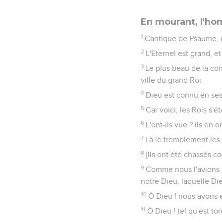
En mourant, l'ho
1
Cantique de Psaume, 
2
L'Eternel est grand, e
3
Le plus beau de la cont
ville du grand Roi.
4
Dieu est connu en ses 
5
Car voici, les Rois s'
6
L'ont-ils vue ? ils en o
7
Là le tremblement les 
8
[Ils ont été chassés co
9
Comme nous l'avions en
notre Dieu, laquelle Di
10
Ô Dieu ! nous avons 
11
Ô Dieu ! tel qu'est ton