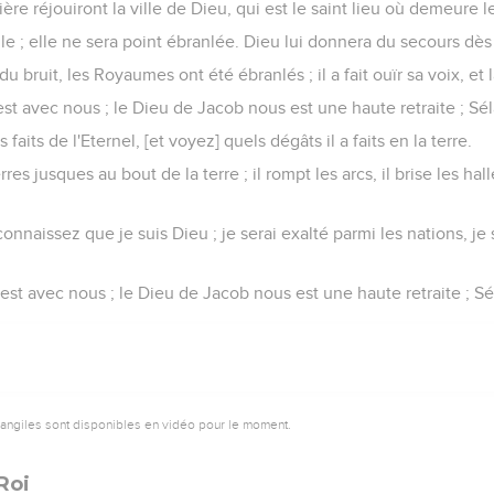
ière réjouiront la ville de Dieu, qui est le saint lieu où demeure 
lle ; elle ne sera point ébranlée. Dieu lui donnera du secours dès 
 bruit, les Royaumes ont été ébranlés ; il a fait ouïr sa voix, et l
st avec nous ; le Dieu de Jacob nous est une haute retraite ; Sél
aits de l'Eternel, [et voyez] quels dégâts il a faits en la terre.
erres jusques au bout de la terre ; il rompt les arcs, il brise les hal
t connaissez que je suis Dieu ; je serai exalté parmi les nations, je 
est avec nous ; le Dieu de Jacob nous est une haute retraite ; Sé
vangiles sont disponibles en vidéo pour le moment.
Roi