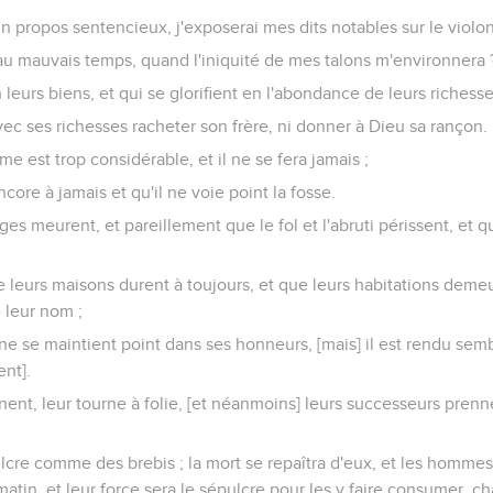
 un propos sentencieux, j'exposerai mes dits notables sur le violon
 au mauvais temps, quand l'iniquité de mes talons m'environnera 
en leurs biens, et qui se glorifient en l'abondance de leurs richesse
ec ses richesses racheter son frère, ni donner à Dieu sa rançon.
me est trop considérable, et il ne se fera jamais ;
encore à jamais et qu'il ne voie point la fosse.
ges meurent, et pareillement que le fol et l'abruti périssent, et qu
e leurs maisons durent à toujours, et que leurs habitations demeu
 leur nom ;
ne se maintient point dans ses honneurs, [mais] il est rendu sem
ent].
nent, leur tourne à folie, [et néanmoins] leurs successeurs prenne
ulcre comme des brebis ; la mort se repaîtra d'eux, et les hommes
atin, et leur force sera le sépulcre pour les y faire consumer, c