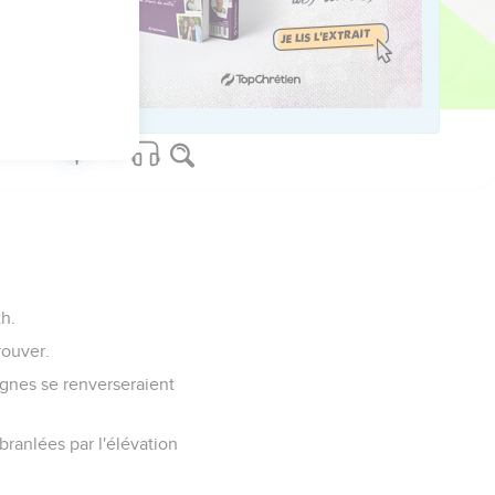
.
élébreront à toujours
th.
rouver.
agnes se renverseraient
branlées par l'élévation