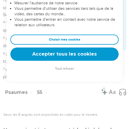
3
A cause de la voix de l'ennemi et devant l'oppression du
méchant ; car ils font tomber sur moi l'iniquité, et me
poursuivent avec passion.
4
Mon coeur est dans l'angoisse au dedans de moi, et des
frayeurs mortelles sont tombées sur moi ;
5
La crainte et le tremblement sont venus sur moi, et un
frisson de terreur m'a couvert.
6
Et j'ai dit : Oh ! si j'avais des ailes comme une colombe, je
m'envolerais et je demeurerais tranquille ;
7
Voici, je m'enfuirais loin, et je me logerais au désert. Sélah.
8
Je me hâterais de m'échapper loin du vent de tempête,
loin de l'ouragan.
9
Engloutis -les, Seigneur ! divise leur langue ; car j'ai vu la
violence et les querelles dans la ville.
10
Jour et nuit ils font la ronde sur ses murailles ; et l'iniquité
et le tourment sont au milieu d'elle ;