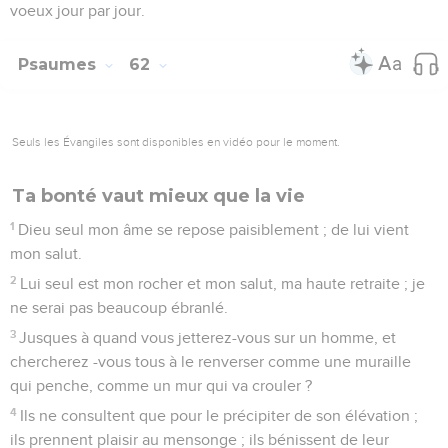
7
Dieu reposent mon salut et ma gloire ; le rocher de ma
force, mon refuge, est en Dieu.
8
Peuple, -confiez-vous en lui en tout temps, répandez votre
coeur devant lui : Dieu est notre refuge. Sélah.
9
Les fils des gens du commun ne sont que vanité, les fils des
grands ne sont que mensonge : placés dans la balance, ils
montent ensemble plus légers que la vanité.
10
N'ayez pas confiance dans l'oppression, et ne mettez pas
un vain espoir dans la rapine ; si les biens augmentent, n'y
mettez pas votre coeur.
11
Dieu a parlé une fois ;... deux fois j'ai entendu ceci, que la
force est à Dieu.
12
à toi, Seigneur, est la bonté ; car toi tu rends à chacun
selon son oeuvre.
Psaumes
63