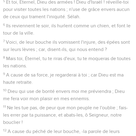
feront le tour de la ville.
15
Ils errent çà et là pour trouver à manger ; ils y passeront la
nuit s'ils ne sont pas rassasiés.
16
Et moi je chanterai ta force, et, dès le matin, je célébrerai
avec joie ta bonté ; car tu m'as été une haute retraite et un
refuge au jour où j'étais dans la détresse.
17
Ma force ! à toi je chanterai ; car Dieu est ma haute retraite,
le Dieu qui use de bonté envers moi.
Psaumes
60
Seuls les Évangiles sont disponibles en vidéo pour le moment.
J'aimerais vivre toujours dans ta maison
1
O Dieu ! tu nous as rejetés, tu nous as dispersés, tu t'es
irrité ; ramène-nous.