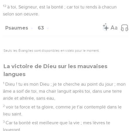
durant les veilles de la nuit ;
7
Car tu as été mon secours, et à l'ombre de tes ailes je
chanterai de joie.
8
Mon âme s'attache à toi pour te suivre, ta droite me
soutient.
9
Mais ceux qui cherchent ma vie pour sa ruine entreront
dans les parties inférieures de la terre ;
10
On les livrera à la puissance de l'épée, ils seront la portion
des renards.
11
Mais le roi se réjouira en Dieu, et quiconque jure par lui se
glorifiera ; car la bouche de ceux qui parlent faussement sera
fermée.
Psaumes
64
Seuls les Évangiles sont disponibles en vidéo pour le moment.