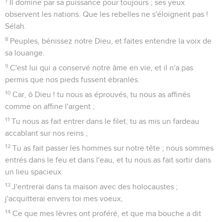
17
J'ai crié à lui de ma bouche, et il a été exalté par ma
langue.
18
Si j'avais regardé l'iniquité dans mon coeur, le Seigneur ne
m'aurait pas écouté.
19
Dieu m'a écouté ; il a fait attention à la voix de ma prière.
20
Béni soit Dieu, qui n'a point rejeté ma prière, ni retiré
d'avec moi sa bonté.