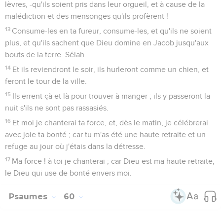
2
as fait trembler la terre, tu l'as fendue : répare ses brèches,
car elle chancelle.
3
Tu as fait voir à ton peuple des choses dures ; tu nous as
donné à boire un vin d'étourdissement.
4
Tu as donné une bannière à ceux qui te craignent, pour la
déployer à cause de la vérité, (Sélah),
5
Afin que tes bien-aimés soient délivrés. Sauve par ta droite,
et réponds-moi !
6
Dieu a parlé dans sa sainteté : je me réjouirai ; je partagerai
Sichem et je mesurerai la vallée du Succoth.
7
Galaad est à moi, et Manassé est à moi, et Éphraïm est la
force de ma tête ; Juda est mon législateur ;
8
Moab est le bassin où je me lave ; sur Édom j'ai jeté ma
sandale. Philistie, pousse des cris de triomphe à mon sujet !
9
Qui me conduira dans la ville forte ? Qui me mènera
jusqu'en Édom ?