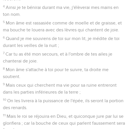
Dieu, tu mérites bien qu'on te loue
1
Écoute, ô Dieu ! ma voix, quand je me plains ; garde ma vie
de la crainte de l'ennemi.
2
Cache-moi loin du conseil secret des méchants, et de la
foule tumultueuse des ouvriers d'iniquité,
3
Qui ont aiguisé leur langue comme une épée, ajusté leur
flèche, -une parole amère,
4
Pour tirer de leurs cachettes contre celui qui est intègre :
soudain ils tirent sur lui, et ils ne craignent pas.
5
Ils s'affermissent dans de mauvaises choses, ils
s'entretiennent ensemble pour cacher des pièges ; ils
disent : Qui le verra ?
6
Ils méditent des méchancetés : Nous avons fini ; la
machination est ourdie. L'intérieur de chacun, et le coeur,
est profond.
7
Mais Dieu tirera sa flèche contre eux : soudain ils sont