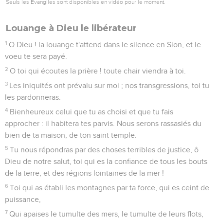
abondamment : le ruisseau de Dieu est plein d'eau. Tu
prépares les blés, quand tu l'as ainsi préparée.
10
Tu arroses ses sillons, tu aplanis ses mottes, tu l'amollis par
des ondées, tu bénis son germe.
11
Tu couronnes l'année de ta bonté, et tes sentiers distillent
la graisse.
12
Ils distillent sur les pâturages du désert, et les collines se
ceignent d'allégresse.
13
Les prairies se revêtent de menu bétail, et les plaines sont
couvertes de froment : elles poussent des cris de triomphe ;
oui, elles chantent.
Psaumes
66
Seuls les Évangiles sont disponibles en vidéo pour le moment.
Que tous les peuples te louent