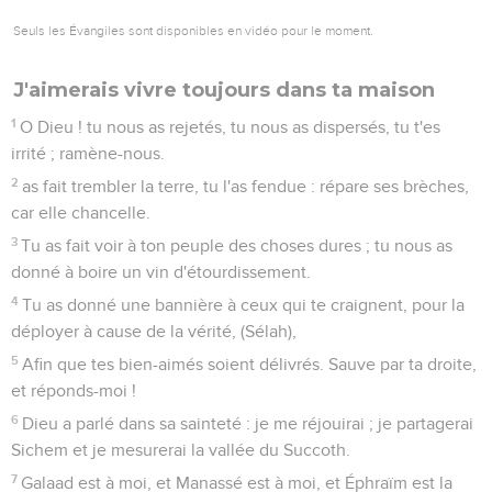
10
Ne sera-ce pas toi, ô Dieu, qui nous as rejetés, et qui n'es
pas sorti, ô Dieu, avec nos armées ?
11
Donne-nous du secours pour sortir de détresse ; car la
délivrance qui vient de l'homme est vaine.
12
Par Dieu nous ferons des actes de valeur, et c'est lui qui
foulera nos adversaires.
Psaumes
61
Seuls les Évangiles sont disponibles en vidéo pour le moment.
Près de Dieu je peux être tranquille
1
Dieu ! écoute mon cri, sois attentif à ma prière.
2
Du bout de la terre je crierai à toi, dans l'accablement de
mon coeur ; tu me conduiras sur un rocher qui est trop haut
pour moi.