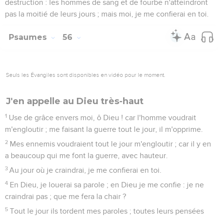
8
Tu comptes mes allées et mes venues ; mets mes larmes
dans tes vaisseaux ; ne sont-elles pas dans ton livre ?
9
Alors mes ennemis retourneront en arrière, au jour où je
crierai ; je sais cela, car Dieu est pour moi.
10
En Dieu, je louerai sa parole ; en l'Éternel, je louerai sa
parole.
11
En Dieu je me confie : je ne craindrai pas ; que me fera
l'homme ?
12
Les voeux que je t'ai faits sont sur moi, ô Dieu ! je te
rendrai des louanges.
13
Car tu as délivré mon âme de la mort : ne garderais-tu pas
mes pieds de broncher, pour que je marche devant Dieu
dans la lumière des vivants ?
Psaumes
57
Seuls les Évangiles sont disponibles en vidéo pour le moment.