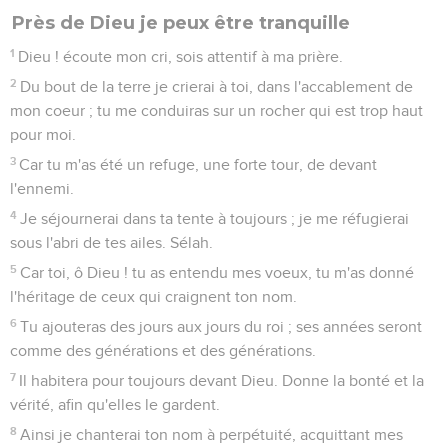
Ta bonté vaut mieux que la vie
1
Dieu seul mon âme se repose paisiblement ; de lui vient
mon salut.
2
Lui seul est mon rocher et mon salut, ma haute retraite ; je
ne serai pas beaucoup ébranlé.
3
Jusques à quand vous jetterez-vous sur un homme, et
chercherez -vous tous à le renverser comme une muraille
qui penche, comme un mur qui va crouler ?
4
Ils ne consultent que pour le précipiter de son élévation ;
ils prennent plaisir au mensonge ; ils bénissent de leur
bouche, et intérieurement ils maudissent. Sélah.
5
Mais toi, mon âme, repose-toi paisiblement sur Dieu ; car
mon attente est en lui.
6
Lui seul est mon rocher et mon salut, ma haute retraite : je
ne serai pas ébranlé.