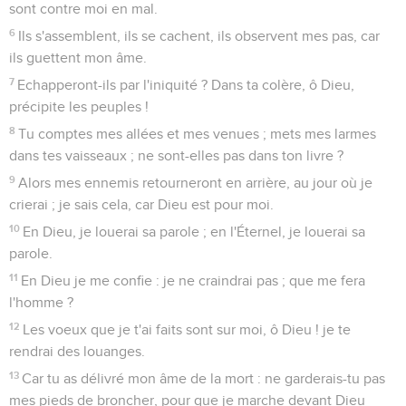
Sur terre il y a un Dieu qui juge
1
Use de grâce envers moi, ô Dieu ! use de grâce envers
moi ; car en toi mon âme se réfugie, et sous l'ombre de tes
ailes je me réfugie, jusqu'à ce que les calamités soient
passées.
2
Je crierai au Dieu Très-haut, à Dieu qui mène tout à bonne
fin pour moi.
3
a envoyé des cieux, et m'a sauvé ; il a couvert de honte
celui qui veut m'engloutir. Sélah. Dieu a envoyé sa bonté et
sa vérité.
4
Mon âme est au milieu de lions ; je suis couché parmi ceux
qui soufflent des flammes, -les fils des hommes, dont les
dents sont des lances et des flèches, et la langue une épée
aiguë.
5
Elève-toi, ô Dieu ! au-dessus des cieux ; que ta gloire soit
au-dessus de toute la terre !