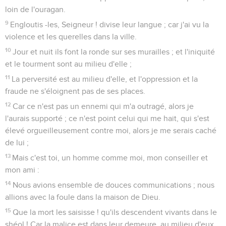
19
Dieu a entendu, et il les accablera : il demeure dès les
jours d'autrefois ; (Sélah)... car il n'y a point de changement
en eux, et ils ne craignent pas Dieu.
20
Le méchant a étendu ses mains sur ceux qui sont en paix
avec lui ; il a profané son alliance.
21
Les paroles de sa bouche étaient lisses comme le beurre,
mais la guerre était dans son coeur ; ses paroles étaient
douces comme l'huile, mais elles sont des épées nues.
22
Rejette ton fardeau sur l'Éternel, et il te soutiendra ; il ne
permettra jamais que le juste soit ébranlé.
23
Et toi, ô Dieu ! tu les feras descendre dans le puits de la
destruction : les hommes de sang et de fourbe n'atteindront
pas la moitié de leurs jours ; mais moi, je me confierai en toi.
Psaumes
56