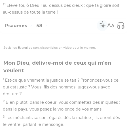
arrache les grosses dents des jeunes lions.
7
Qu'ils se fondent comme des eaux qui s'écoulent ! S'il
ajuste ses flèches, qu'elles soient comme cassées !
8
Qu'ils soient comme une limace qui va se fondant ! Comme
l'avorton d'une femme, qu'ils ne voient pas le soleil !
9
Avant que vos chaudières aient senti les épines, vertes ou
enflammées, le tourbillon les emportera.
10
Le juste se réjouira quand il verra la vengeance ; il lavera
ses pieds dans le sang du méchant.
11
Et l'homme dira : Certainement il y a un fruit pour le juste,
certainement il y a un Dieu qui juge sur la terre.
Psaumes
59
Seuls les Évangiles sont disponibles en vidéo pour le moment.