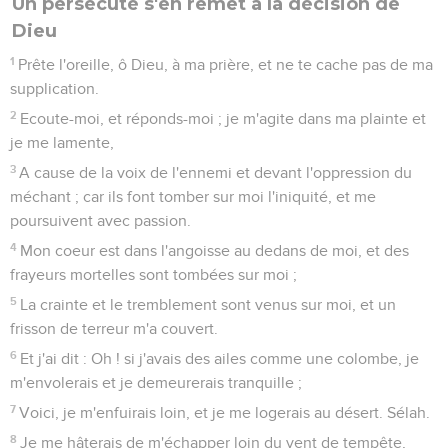
11
La perversité est au milieu d'elle, et l'oppression et la
fraude ne s'éloignent pas de ses places.
12
Car ce n'est pas un ennemi qui m'a outragé, alors je
l'aurais supporté ; ce n'est point celui qui me hait, qui s'est
élevé orgueilleusement contre moi, alors je me serais caché
de lui ;
13
Mais c'est toi, un homme comme moi, mon conseiller et
mon ami :
14
Nous avions ensemble de douces communications ; nous
allions avec la foule dans la maison de Dieu.
15
Que la mort les saisisse ! qu'ils descendent vivants dans le
shéol ! Car la malice est dans leur demeure, au milieu d'eux.
16
Moi, je crie à Dieu ; et l'Éternel me sauvera.
17
Le soir, et le matin, et à midi, je médite et je me lamente ;
et il entendra ma voix.
18
Il a mis en paix mon âme, la rachetant de la guerre qu'on
me fait, car ils étaient plusieurs autour de moi.