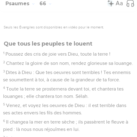
permis que nos pieds fussent ébranlés.
10
Car, ô Dieu ! tu nous as éprouvés, tu nous as affinés
comme on affine l'argent ;
11
Tu nous as fait entrer dans le filet, tu as mis un fardeau
accablant sur nos reins ;
12
Tu as fait passer les hommes sur notre tête ; nous sommes
entrés dans le feu et dans l'eau, et tu nous as fait sortir dans
un lieu spacieux.
13
J'entrerai dans ta maison avec des holocaustes ;
j'acquitterai envers toi mes voeux,
14
Ce que mes lèvres ont proféré, et que ma bouche a dit
dans ma détresse.
15
Je t'offrirai des holocaustes de bêtes grasses, avec
l'encens des béliers ; je sacrifierai du gros bétail avec des
boucs. Sélah.
16
Venez, écoutez, vous tous qui craignez Dieu, et je
raconterai ce qu'il a fait pour mon âme.