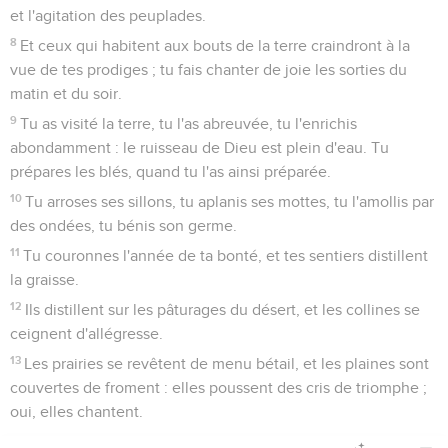
1
Poussez des cris de joie vers Dieu, toute la terre !
2
Chantez la gloire de son nom, rendez glorieuse sa louange.
3
Dites à Dieu : Que tes oeuvres sont terribles ! Tes ennemis
se soumettent à toi, à cause de la grandeur de ta force.
4
Toute la terre se prosternera devant toi, et chantera tes
louanges ; elle chantera ton nom. Sélah.
5
Venez, et voyez les oeuvres de Dieu : il est terrible dans
ses actes envers les fils des hommes.
6
Il changea la mer en terre sèche ; ils passèrent le fleuve à
pied : là nous nous réjouîmes en lui.
7
Il domine par sa puissance pour toujours ; ses yeux
observent les nations. Que les rebelles ne s'éloignent pas !
Sélah.
8
Peuples, bénissez notre Dieu, et faites entendre la voix de
sa louange.
9
C'est lui qui a conservé notre âme en vie, et il n'a pas