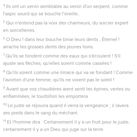
Dieu répond aux appels de son peuple
vaincu
1
Délivre-moi de mes ennemis, ô mon Dieu ! protège-moi
contre ceux qui s'élèvent contre moi.
2
Délivre-moi des ouvriers d'iniquité, et sauve-moi des
hommes de sang.
3
Car voici, ils ont dressé des embûches contre ma vie, des
hommes forts se sont assemblés contre moi, -non pour ma
transgression, ni pour mon péché, ô Éternel !
4
Sans qu'il y ait d'iniquité en moi ils courent et se préparent ;
éveille-toi pour venir à ma rencontre, et regarde.
5
Et toi, Éternel, Dieu des armées ! Dieu d'Israël ! réveille-toi
pour visiter toutes les nations ; n'use de grâce envers aucun
de ceux qui trament l'iniquité. Sélah.
6
Ils reviennent le soir, ils hurlent comme un chien, et font le
tour de la ville.
7
Voici, de leur bouche ils vomissent l'injure, des épées sont