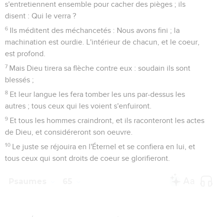
O toi qui écoutes la prière ! toute chair viendra à toi.
3
Les iniquités ont prévalu sur moi ; nos transgressions, toi tu
les pardonneras.
4
Bienheureux celui que tu as choisi et que tu fais
approcher : il habitera tes parvis. Nous serons rassasiés du
bien de ta maison, de ton saint temple.
5
Tu nous répondras par des choses terribles de justice, ô
Dieu de notre salut, toi qui es la confiance de tous les bouts
de la terre, et des régions lointaines de la mer !
6
Toi qui as établi les montagnes par ta force, qui es ceint de
puissance,
7
Qui apaises le tumulte des mers, le tumulte de leurs flots,
et l'agitation des peuplades.
8
Et ceux qui habitent aux bouts de la terre craindront à la
vue de tes prodiges ; tu fais chanter de joie les sorties du
matin et du soir.
9
Tu as visité la terre, tu l'as abreuvée, tu l'enrichis