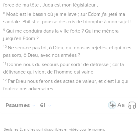
3
Car tu m'as été un refuge, une forte tour, de devant
l'ennemi.
4
Je séjournerai dans ta tente à toujours ; je me réfugierai
sous l'abri de tes ailes. Sélah.
5
Car toi, ô Dieu ! tu as entendu mes voeux, tu m'as donné
l'héritage de ceux qui craignent ton nom.
6
Tu ajouteras des jours aux jours du roi ; ses années seront
comme des générations et des générations.
7
Il habitera pour toujours devant Dieu. Donne la bonté et la
vérité, afin qu'elles le gardent.
8
Ainsi je chanterai ton nom à perpétuité, acquittant mes
voeux jour par jour.
Psaumes
62
Seuls les Évangiles sont disponibles en vidéo pour le moment.