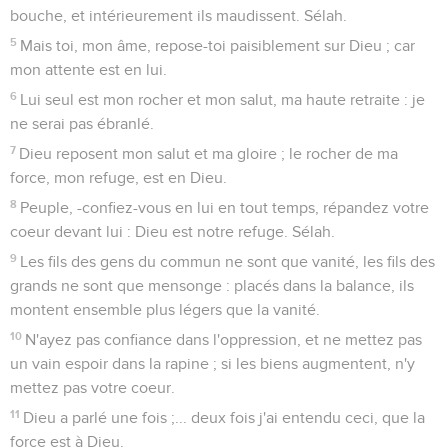
Seuls les Évangiles sont disponibles en vidéo pour le moment.
La victoire de Dieu sur les mauvaises
langues
1
Dieu ! tu es mon Dieu ; je te cherche au point du jour ; mon
âme a soif de toi, ma chair languit après toi, dans une terre
aride et altérée, sans eau,
2
voir ta force et ta gloire, comme je t'ai contemplé dans le
lieu saint.
3
Car ta bonté est meilleure que la vie ; mes lèvres te
loueront.
4
Ainsi je te bénirai durant ma vie, j'élèverai mes mains en
ton nom.
5
Mon âme est rassasiée comme de moelle et de graisse, et
ma bouche te louera avec des lèvres qui chantent de joie.
6
Quand je me souviens de toi sur mon lit, je médite de toi