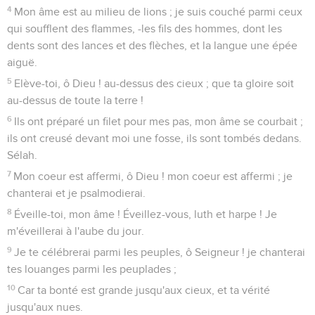
Seuls les Évangiles sont disponibles en vidéo pour le moment.
Mon Dieu, délivre-moi de ceux qui m'en
veulent
1
Est-ce que vraiment la justice se tait ? Prononcez-vous ce
qui est juste ? Vous, fils des hommes, jugez-vous avec
droiture ?
2
Bien plutôt, dans le coeur, vous commettez des iniquités ;
dans le pays, vous pesez la violence de vos mains.
3
Les méchants se sont égarés dès la matrice ; ils errent dès
le ventre, parlant le mensonge.
4
Ils ont un venin semblable au venin d'un serpent, comme
l'aspic sourd qui se bouche l'oreille,
5
Qui n'entend pas la voix des charmeurs, du sorcier expert
en sorcelleries.
6
O Dieu ! dans leur bouche brise leurs dents ; Éternel !