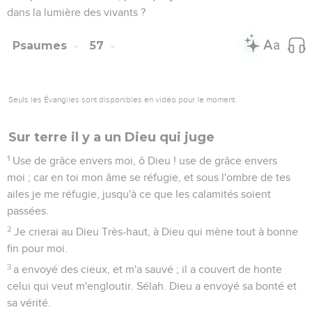
6
Ils ont préparé un filet pour mes pas, mon âme se courbait ;
ils ont creusé devant moi une fosse, ils sont tombés dedans.
Sélah.
7
Mon coeur est affermi, ô Dieu ! mon coeur est affermi ; je
chanterai et je psalmodierai.
8
Éveille-toi, mon âme ! Éveillez-vous, luth et harpe ! Je
m'éveillerai à l'aube du jour.
9
Je te célébrerai parmi les peuples, ô Seigneur ! je chanterai
tes louanges parmi les peuplades ;
10
Car ta bonté est grande jusqu'aux cieux, et ta vérité
jusqu'aux nues.
11
Elève-toi, ô Dieu ! au-dessus des cieux ; que ta gloire soit
au-dessus de toute la terre !
Psaumes
58