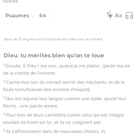
blessés ;
8
Et leur langue les fera tomber les uns par-dessus les
autres ; tous ceux qui les voient s'enfuiront.
9
Et tous les hommes craindront, et ils raconteront les actes
de Dieu, et considéreront son oeuvre.
10
Le juste se réjouira en l'Éternel et se confiera en lui, et
tous ceux qui sont droits de coeur se glorifieront.
Psaumes
65
Seuls les Évangiles sont disponibles en vidéo pour le moment.
Louange à Dieu le libérateur
1
O Dieu ! la louange t'attend dans le silence en Sion, et le
voeu te sera payé.
2