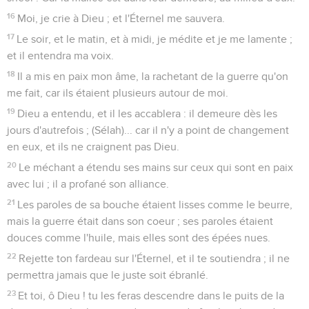
Seuls les Évangiles sont disponibles en vidéo pour le moment.
J'en appelle au Dieu très-haut
1
Use de grâce envers moi, ô Dieu ! car l'homme voudrait
m'engloutir ; me faisant la guerre tout le jour, il m'opprime.
2
Mes ennemis voudraient tout le jour m'engloutir ; car il y en
a beaucoup qui me font la guerre, avec hauteur.
3
Au jour où je craindrai, je me confierai en toi.
4
En Dieu, je louerai sa parole ; en Dieu je me confie : je ne
craindrai pas ; que me fera la chair ?
5
Tout le jour ils tordent mes paroles ; toutes leurs pensées
sont contre moi en mal.
6
Ils s'assemblent, ils se cachent, ils observent mes pas, car
ils guettent mon âme.
7
Echapperont-ils par l'iniquité ? Dans ta colère, ô Dieu,
précipite les peuples !