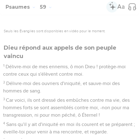
sur leurs lèvres ; car, disent-ils, qui nous entend ?
8
Mais toi, Éternel, tu te riras d'eux, tu te moqueras de toutes
les nations.
9
A cause de sa force, je regarderai à toi ; car Dieu est ma
haute retraite.
10
Dieu qui use de bonté envers moi me préviendra ; Dieu
me fera voir mon plaisir en mes ennemis.
11
Ne les tue pas, de peur que mon peuple ne l'oublie ; fais-
les errer par ta puissance, et abats-les, ô Seigneur, notre
bouclier !
12
A cause du péché de leur bouche, -la parole de leurs
lèvres, -qu'ils soient pris dans leur orgueil, et à cause de la
malédiction et des mensonges qu'ils profèrent !
13
Consume-les en ta fureur, consume-les, et qu'ils ne soient
plus, et qu'ils sachent que Dieu domine en Jacob jusqu'aux
bouts de la terre. Sélah.
14
Et ils reviendront le soir, ils hurleront comme un chien, et