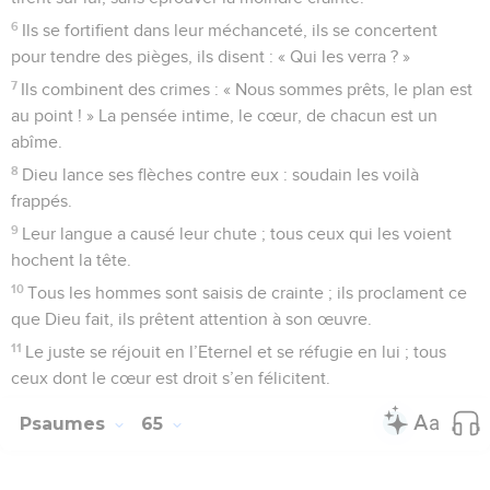
6
Ils se fortifient dans leur méchanceté, ils se concertent
pour tendre des pièges, ils disent : « Qui les verra ? »
7
Ils combinent des crimes : « Nous sommes prêts, le plan est
au point ! » La pensée intime, le cœur, de chacun est un
abîme.
8
Dieu lance ses flèches contre eux : soudain les voilà
frappés.
9
Leur langue a causé leur chute ; tous ceux qui les voient
hochent la tête.
10
Tous les hommes sont saisis de crainte ; ils proclament ce
que Dieu fait, ils prêtent attention à son œuvre.
11
Le juste se réjouit en l’Eternel et se réfugie en lui ; tous
ceux dont le cœur est droit s’en félicitent.
Psaumes
65