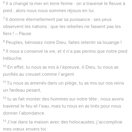
6
Il a changé la mer en terre ferme : on a traversé le fleuve à
pied ; alors nous nous sommes réjouis en lui.
7
Il domine éternellement par sa puissance ; ses yeux
observent les nations : que les rebelles ne fassent pas les
fiers ! – Pause.
8
Peuples, bénissez notre Dieu, faites retentir sa louange !
9
Il nous a conservé la vie, et il n’a pas permis que notre pied
trébuche.
10
En effet, tu nous as mis à l’épreuve, ô Dieu, tu nous as
purifiés au creuset comme l’argent.
11
Tu nous as amenés dans un piège, tu as mis sur nos reins
un fardeau pesant,
12
tu as fait monter des hommes sur notre tête ; nous avons
traversé le feu et l’eau, mais tu nous en as tirés pour nous
donner l’abondance.
13
J’irai dans ta maison avec des holocaustes, j’accomplirai
mes vœux envers toi :