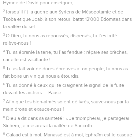
Hymne de David pour enseigner,
2
lorsqu’il fit la guerre aux Syriens de Mésopotamie et de
Tsoba et que Joab, à son retour, battit 12'000 Edomites dans
la vallée du sel.
3
O Dieu, tu nous as repoussés, dispersés, tu t’es irrité :
relève-nous !
4
Tu as ébranlé la terre, tu l’as fendue : répare ses brèches,
car elle est vacillante !
5
Tu as fait voir de dures épreuves à ton peuple, tu nous as
fait boire un vin qui nous a étourdis.
6
Tu as donné à ceux qui te craignent le signal de la fuite
devant les archers. – Pause.
7
Afin que tes bien-aimés soient délivrés, sauve-nous par ta
main droite et exauce-nous !
8
Dieu a dit dans sa sainteté : « Je triompherai, je partagerai
Sichem, je mesurerai la vallée de Succoth.
9
Galaad est à moi, Manassé est à moi, Ephraïm est le casque