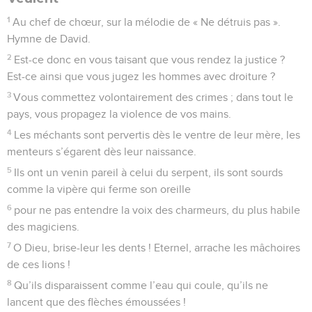
1
Au chef de chœur, sur la mélodie de « Ne détruis pas ».
Hymne de David.
2
Est-ce donc en vous taisant que vous rendez la justice ?
Est-ce ainsi que vous jugez les hommes avec droiture ?
3
Vous commettez volontairement des crimes ; dans tout le
pays, vous propagez la violence de vos mains.
4
Les méchants sont pervertis dès le ventre de leur mère, les
menteurs s’égarent dès leur naissance.
5
Ils ont un venin pareil à celui du serpent, ils sont sourds
comme la vipère qui ferme son oreille
6
pour ne pas entendre la voix des charmeurs, du plus habile
des magiciens.
7
O Dieu, brise-leur les dents ! Eternel, arrache les mâchoires
de ces lions !
8
Qu’ils disparaissent comme l’eau qui coule, qu’ils ne
lancent que des flèches émoussées !