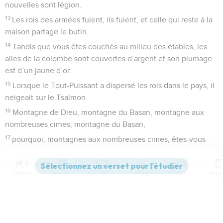
nouvelles sont légion.
13
Les rois des armées fuient, ils fuient, et celle qui reste à la
maison partage le butin.
14
Tandis que vous êtes couchés au milieu des étables, les
ailes de la colombe sont couvertes d’argent et son plumage
est d’un jaune d’or.
15
Lorsque le Tout-Puissant a dispersé les rois dans le pays, il
neigeait sur le Tsalmon.
16
Montagne de Dieu, montagne du Basan, montagne aux
nombreuses cimes, montagne du Basan,
17
pourquoi, montagnes aux nombreuses cimes, êtes-vous
jalouses de la montagne que Dieu a choisie pour résidence ?
Cependant, l’Eternel en fera sa demeure à perpétuité.
Contenus
Versions
Commentaires
Strong
Dictionnaire
18
Les chars de Dieu se comptent par dizaines de milliers, par
milliers de milliers ; le Seigneur est au milieu d’eux sur le
Sinaï, dans le sanctuaire.
Paramètres de lecture
19
*Tu es monté sur les hauteurs, tu as emmené des