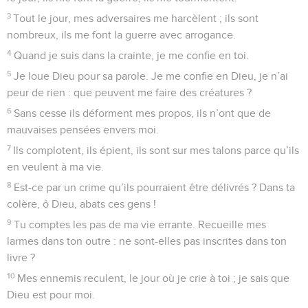
3
Tout le jour, mes adversaires me harcèlent ; ils sont
nombreux, ils me font la guerre avec arrogance.
4
Quand je suis dans la crainte, je me confie en toi.
5
Je loue Dieu pour sa parole. Je me confie en Dieu, je n’ai
peur de rien : que peuvent me faire des créatures ?
6
Sans cesse ils déforment mes propos, ils n’ont que de
mauvaises pensées envers moi.
7
Ils complotent, ils épient, ils sont sur mes talons parce qu’ils
en veulent à ma vie.
8
Est-ce par un crime qu’ils pourraient être délivrés ? Dans ta
colère, ô Dieu, abats ces gens !
9
Tu comptes les pas de ma vie errante. Recueille mes
larmes dans ton outre : ne sont-elles pas inscrites dans ton
livre ?
10
Mes ennemis reculent, le jour où je crie à toi ; je sais que
Dieu est pour moi.