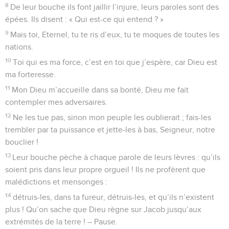
8
De leur bouche ils font jaillir l’injure, leurs paroles sont des
épées. Ils disent : « Qui est-ce qui entend ? »
9
Mais toi, Eternel, tu te ris d’eux, tu te moques de toutes les
nations.
10
Toi qui es ma force, c’est en toi que j’espère, car Dieu est
ma forteresse.
11
Mon Dieu m’accueille dans sa bonté, Dieu me fait
contempler mes adversaires.
12
Ne les tue pas, sinon mon peuple les oublierait ; fais-les
trembler par ta puissance et jette-les à bas, Seigneur, notre
bouclier !
13
Leur bouche pèche à chaque parole de leurs lèvres : qu’ils
soient pris dans leur propre orgueil ! Ils ne profèrent que
malédictions et mensonges :
14
détruis-les, dans ta fureur, détruis-les, et qu’ils n’existent
plus ! Qu’on sache que Dieu règne sur Jacob jusqu’aux
extrémités de la terre ! – Pause.