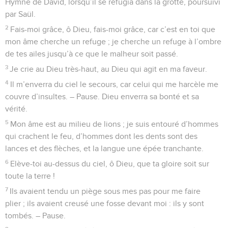
Hymne de David, lorsqu’il se réfugia dans la grotte, poursuivi
par Saül.
2
Fais-moi grâce, ô Dieu, fais-moi grâce, car c’est en toi que
mon âme cherche un refuge ; je cherche un refuge à l’ombre
de tes ailes jusqu’à ce que le malheur soit passé.
3
Je crie au Dieu très-haut, au Dieu qui agit en ma faveur.
4
Il m’enverra du ciel le secours, car celui qui me harcèle me
couvre d’insultes. – Pause. Dieu enverra sa bonté et sa
vérité.
5
Mon âme est au milieu de lions ; je suis entouré d’hommes
qui crachent le feu, d’hommes dont les dents sont des
lances et des flèches, et la langue une épée tranchante.
6
Elève-toi au-dessus du ciel, ô Dieu, que ta gloire soit sur
toute la terre !
7
Ils avaient tendu un piège sous mes pas pour me faire
plier ; ils avaient creusé une fosse devant moi : ils y sont
tombés. – Pause.