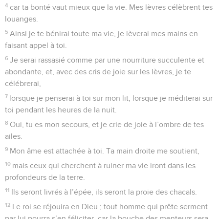
4
car ta bonté vaut mieux que la vie. Mes lèvres célèbrent tes
louanges.
5
Ainsi je te bénirai toute ma vie, je lèverai mes mains en
faisant appel à toi.
6
Je serai rassasié comme par une nourriture succulente et
abondante, et, avec des cris de joie sur les lèvres, je te
célébrerai,
7
lorsque je penserai à toi sur mon lit, lorsque je méditerai sur
toi pendant les heures de la nuit.
8
Oui, tu es mon secours, et je crie de joie à l’ombre de tes
ailes.
9
Mon âme est attachée à toi. Ta main droite me soutient,
10
mais ceux qui cherchent à ruiner ma vie iront dans les
profondeurs de la terre.
11
Ils seront livrés à l’épée, ils seront la proie des chacals.
12
Le roi se réjouira en Dieu ; tout homme qui prête serment
par lui pourra s’en féliciter, car la bouche des menteurs sera