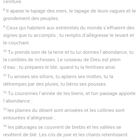
ceinture.
8
Il apaise le tapage des mers, le tapage de leurs vagues et le
grondement des peuples.
9
Ceux qui habitent aux extrémités du monde s’effraient des
signes que tu accomplis ; tu remplis d’allégresse le levant et
le couchant.
10
Tu prends soin de la terre et tu lui donnes l’abondance, tu
la combles de richesses. Le ruisseau de Dieu est plein
d’eau ; tu prépares le blé, quand tu la fertilises ainsi.
11
Tu arroses ses sillons, tu aplanis ses mottes, tu la
détrempes par des pluies, tu bénis ses pousses.
12
Tu couronnes l’année de tes biens, et ton passage apporte
l’abondance ;
13
les plaines du désert sont arrosées et les collines sont
entourées d’allégresse ;
14
les pâturages se couvrent de brebis et les vallées se
revêtent de blé. Les cris de joie et les chants retentissent.