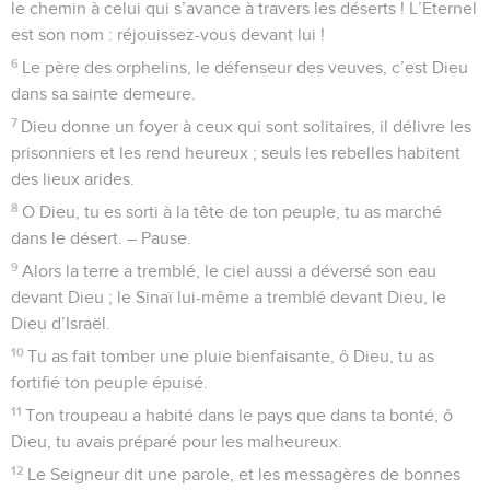
le chemin à celui qui s’avance à travers les déserts ! L’Eternel
est son nom : réjouissez-vous devant lui !
6
Le père des orphelins, le défenseur des veuves, c’est Dieu
dans sa sainte demeure.
7
Dieu donne un foyer à ceux qui sont solitaires, il délivre les
prisonniers et les rend heureux ; seuls les rebelles habitent
des lieux arides.
8
O Dieu, tu es sorti à la tête de ton peuple, tu as marché
dans le désert. – Pause.
9
Alors la terre a tremblé, le ciel aussi a déversé son eau
devant Dieu ; le Sinaï lui-même a tremblé devant Dieu, le
Dieu d’Israël.
10
Tu as fait tomber une pluie bienfaisante, ô Dieu, tu as
fortifié ton peuple épuisé.
11
Ton troupeau a habité dans le pays que dans ta bonté, ô
Dieu, tu avais préparé pour les malheureux.
12
Le Seigneur dit une parole, et les messagères de bonnes