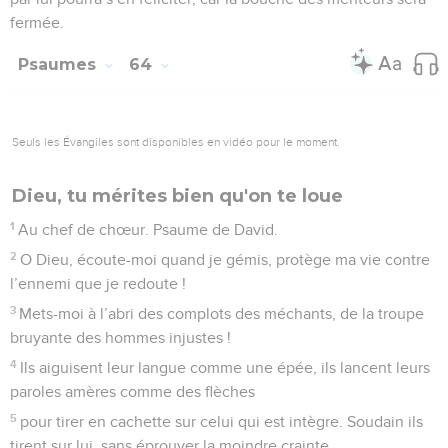
fermée.
Psaumes
64
Seuls les Évangiles sont disponibles en vidéo pour le moment.
Dieu, tu mérites bien qu'on te loue
1
Au chef de chœur. Psaume de David.
2
O Dieu, écoute-moi quand je gémis, protège ma vie contre
l’ennemi que je redoute !
3
Mets-moi à l’abri des complots des méchants, de la troupe
bruyante des hommes injustes !
4
Ils aiguisent leur langue comme une épée, ils lancent leurs
paroles amères comme des flèches
5
pour tirer en cachette sur celui qui est intègre. Soudain ils
tirent sur lui, sans éprouver la moindre crainte.