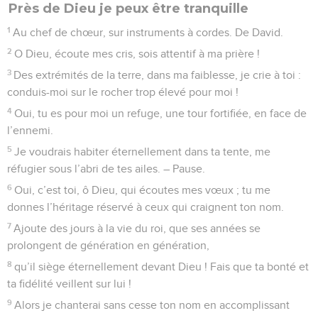
Près de Dieu je peux être tranquille
1
Au chef de chœur, sur instruments à cordes. De David.
2
O Dieu, écoute mes cris, sois attentif à ma prière !
3
Des extrémités de la terre, dans ma faiblesse, je crie à toi :
conduis-moi sur le rocher trop élevé pour moi !
4
Oui, tu es pour moi un refuge, une tour fortifiée, en face de
l’ennemi.
5
Je voudrais habiter éternellement dans ta tente, me
réfugier sous l’abri de tes ailes. – Pause.
6
Oui, c’est toi, ô Dieu, qui écoutes mes vœux ; tu me
donnes l’héritage réservé à ceux qui craignent ton nom.
7
Ajoute des jours à la vie du roi, que ses années se
prolongent de génération en génération,
8
qu’il siège éternellement devant Dieu ! Fais que ta bonté et
ta fidélité veillent sur lui !
9
Alors je chanterai sans cesse ton nom en accomplissant