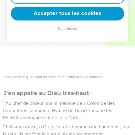
deviennent vos tremplins. Que vous guidiez un ministère, une
équipe, un groupe ou une famille, leur expérience est faite
Accepter tous les cookies
pour vous.
Tout refuser
Je découvre l’événement
Seuls les Évangiles sont disponibles en vidéo pour le moment.
J'en appelle au Dieu très-haut
1
Au chef de chœur, sur la mélodie de « Colombe des
térébinthes lointains ». Hymne de David, lorsque les
Philistins s’emparèrent de lui à Gath.
2
Fais-moi grâce, ô Dieu, car des hommes me harcèlent ; tout
le jour, ils me font la guerre, ils me tourmentent.