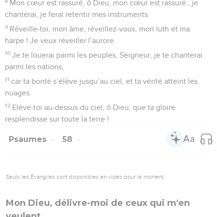
8
Mon cœur est rassuré, ô Dieu, mon cœur est rassuré ; je
chanterai, je ferai retentir mes instruments.
9
Réveille-toi, mon âme, réveillez-vous, mon luth et ma
harpe ! Je veux réveiller l’aurore.
10
Je te louerai parmi les peuples, Seigneur, je te chanterai
parmi les nations,
11
car ta bonté s’élève jusqu’au ciel, et ta vérité atteint les
nuages.
12
Elève-toi au-dessus du ciel, ô Dieu, que ta gloire
resplendisse sur toute la terre !
Psaumes
58
Seuls les Évangiles sont disponibles en vidéo pour le moment.
Mon Dieu, délivre-moi de ceux qui m'en
veulent