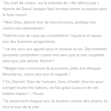
1
Au chef de chœur, sur la mélodie de « Ne détruis pas ».
Hymne de David, lorsque Saül envoya cerner sa maison pour
le faire mourir.
2
Mon Dieu, délivre-moi de mes ennemis, protège-moi
contre mes adversaires !
3
Délivre-moi de ceux qui commettent l’injustice et sauve-
moi des hommes sanguinaires,
4
car les voici aux aguets pour m’enlever la vie. Des hommes
puissants complotent contre moi sans que je sois coupable,
sans que j’aie péché, Eternel !
5
Malgré mon innocence ils accourent, prêts à m’attaquer.
Réveille-toi, viens vers moi et regarde !
6
Toi, Eternel, Dieu de l’univers, Dieu d’Israël, lève-toi pour
corriger toutes les nations, ne fais grâce à aucun de ces
traîtres impies ! – Pause.
7
Ils reviennent chaque soir, ils hurlent comme des chiens, ils
font le tour de la ville.