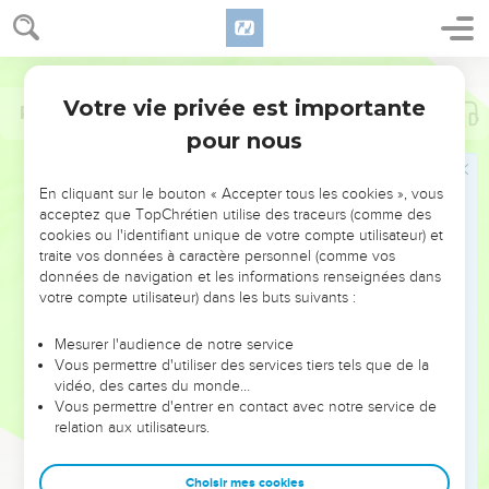
Votre vie privée est importante
Psaumes
56
pour nous
NE MANQUEZ PAS L’ÉVÉNEMENT
En cliquant sur le bouton « Accepter tous les cookies », vous
DE L’ANNÉE !
acceptez que TopChrétien utilise des traceurs (comme des
cookies ou l'identifiant unique de votre compte utilisateur) et
ET SI LEURS ERREURS POUVAIENT VOUS ÉVITER LES
traite vos données à caractère personnel (comme vos
VOTRES ?
données de navigation et les informations renseignées dans
votre compte utilisateur) dans les buts suivants :
On admire souvent les leaders pour leurs réussites, leur impact,
leur foi ou leur vision. Mais on voit moins les doutes, les erreurs
Mesurer l'audience de notre service
Vous permettre d'utiliser des services tiers tels que de la
et les saisons difficiles qu'ils ont traversés, alors même que ce
vidéo, des cartes du monde…
sont elles qui les ont façonnés.
Vous permettre d'entrer en contact avec notre service de
relation aux utilisateurs.
Dans cette conférence, leaders, entrepreneurs, et responsables
reviennent sur les erreurs marquantes de leur parcours et les
clés pour avancer avec plus de sagesse afin que leurs erreurs
Choisir mes cookies