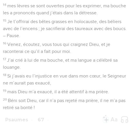
14
mes lèvres se sont ouvertes pour les exprimer, ma bouche
les a prononcés quand j’étais dans la détresse.
15
Je t’offrirai des bêtes grasses en holocauste, des béliers
avec de l’encens ; je sacrifierai des taureaux avec des boucs.
– Pause.
16
Venez, écoutez, vous tous qui craignez Dieu, et je
raconterai ce qu’il a fait pour moi.
17
J’ai crié à lui de ma bouche, et ma langue a célébré sa
louange.
18
Si j’avais eu l’injustice en vue dans mon cœur, le Seigneur
ne m’aurait pas exaucé,
19
mais Dieu m’a exaucé, il a été attentif à ma prière.
20
Béni soit Dieu, car il n’a pas rejeté ma prière, il ne m’a pas
retiré sa bonté !
Psaumes
67