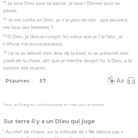
11
Je loue Dieu pour sa parole, je loue l’Eternel pour sa
parole.
12
Je me confie en Dieu, je n’ai peur de rien : que peuvent
me faire des hommes ?
13
O Dieu, je dois accomplir les vœux que je t’ai faits ; je
t’offrirai ma reconnaissance,
14
car tu as délivré mon âme de la mort, tu as préservé mes
pieds de la chute, afin que je marche devant toi, ô Dieu, à la
lumière des vivants.
Psaumes
57
Seuls les Évangiles sont disponibles en vidéo pour le moment.
Sur terre il y a un Dieu qui juge
1
Au chef de chœur, sur la mélodie de « Ne détruis pas ».