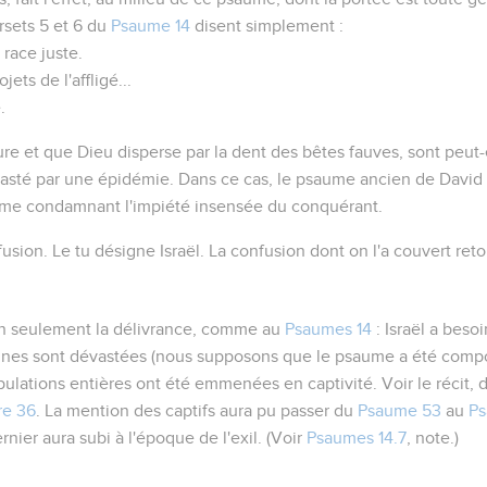
ersets 5 et 6 du
Psaume 14
disent simplement :
 race juste.
ets de l'affligé...
.
re et que Dieu disperse par la dent des bêtes fauves, sont peut-
sté par une épidémie. Dans ce cas, le psaume ancien de David a
mme condamnant l'impiété insensée du conquérant.
fusion
. Le
tu
désigne Israël. La confusion dont on l'a couvert re
on seulement la délivrance, comme au
Psaumes 14
: Israël a beso
nes sont dévastées (nous supposons que le psaume a été compo
opulations entières ont été emmenées en captivité. Voir le récit, 
re 36
. La mention des
captifs
aura pu passer du
Psaume 53
au
Ps
ier aura subi à l'époque de l'exil. (Voir
Psaumes 14.7
, note.)