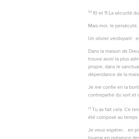
10
10 et 11
La sécurité du
Mais moi
, le persécuté,
Un olivier verdoyant
: e
Dans la maison de Dieu
trouve avoir la plus ad
propre, dans le sanctua
dépendance de la mais
Je me confie en la bon
contrepartie du sort et
11
Tu as fait cela
. Ce te
été composé au temps d
Je veux espérer... en p
louerai en présence des 