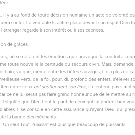
tère.
..
Il y a au fond de toute décision humaine un acte de volonté p
fluera sur lui. Le véritable Israélite place devant son esprit Dieu
l'étranger regarde à son intérêt ou à ses caprices.
ion de grâces.
ents, où se reflètent les émotions que provoque la conduite cou
me toute nouvelle la certitude du secours divin.
Mais
, demande 
rochain, vu que, même entre les bêtes sauvages, il n'a plus de cache
rveilleuse vertu de la foi, pour, du profond des enfers, s'élever
 Dieu entre ceux
qui soutiennent son âme
, il n'entend pas simpl
ar ce ne lui serait pas faire grand honneur que de le mettre au
 il signifie que Dieu tient le parti de ceux qui lui portent bon vo
lables. Il se console en cette assurance qu'ayant Dieu, qui présid
oute la bande des méchants
.
 :
Un seul Tout-Puissant est plus que beaucoup de puissants.