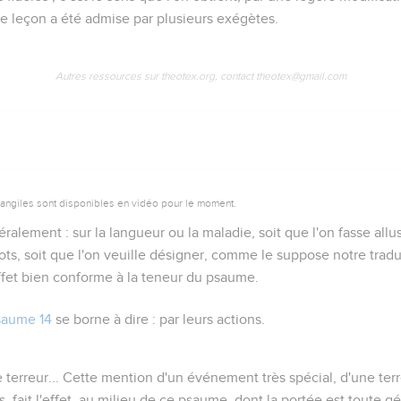
te leçon a été admise par plusieurs exégètes.
Autres ressources sur theotex.org, contact theotex@gmail.com
vangiles sont disponibles en vidéo pour le moment.
ttéralement :
sur la langueur
ou
la maladie
, soit que l'on fasse all
s, soit que l'on veuille désigner, comme le suppose notre trad
effet bien conforme à la teneur du psaume.
saume 14
se borne à dire :
par leurs actions
.
 terreur...
Cette mention d'un événement très spécial, d'une ter
 fait l'effet, au milieu de ce psaume, dont la portée est toute gén