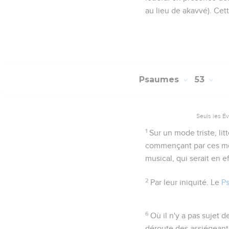
au lieu de
akavvé
). Cet
Psaumes
53
Seuls les É
1
Sur un mode triste
, li
commençant par ces mot
musical, qui serait en 
2
Par leur iniquité
. Le
P
6
Où il n'y a pas sujet de
déroute des assiégeants,