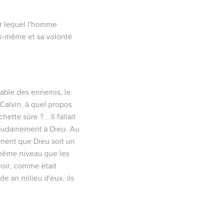
ar lequel l'homme
 lui-même et sa volonté
pable des ennemis, le
Calvin,
à quel propos
tte sûre ?... Il fallait
 soudainement à Dieu. Au
ement que Dieu soit un
 même niveau que les
uloir, comme était
e an milieu d'eux, ils