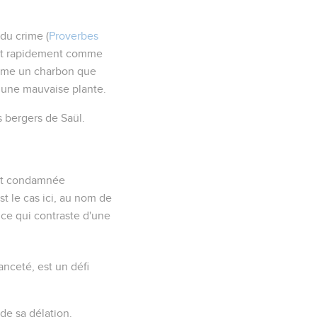
 du crime (
Proverbes
ent rapidement comme
mme un charbon que
une mauvaise plante.
s bergers de Saül.
 est condamnée
st le cas ici, au nom de
ance qui contraste d'une
anceté
, est un défi
de sa délation.