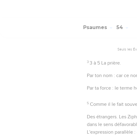
Psaumes
54
Seuls les É
3
3 à 5
La prière.
Par ton nom
: car ce no
Par ta force
: le terme h
5
Comme il le fait souve
Des étrangers.
Les Ziphi
dans le sens défavorabl
L'expression parallèle :