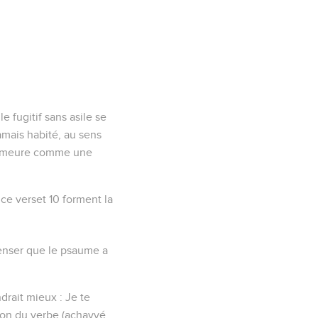
e fugitif sans asile se
jamais habité, au sens
a demeure comme une
e ce verset 10 forment la
penser que le psaume a
rait mieux : Je te
ion du verbe (
achavvé
,