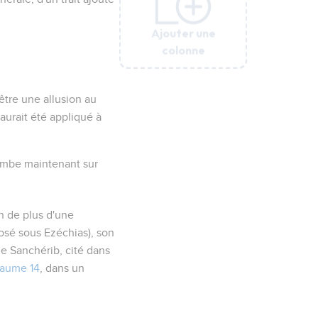
Ajouter une
Ajouter une
Ajouter une
Ajouter une
Ajouter une
Ajouter une
colonne
colonne
colonne
colonne
colonne
colonne
être une allusion au
urait été appliqué à
tombe maintenant sur
in de plus d'une
sé sous Ezéchias), son
de Sanchérib, cité dans
aume 14
, dans un