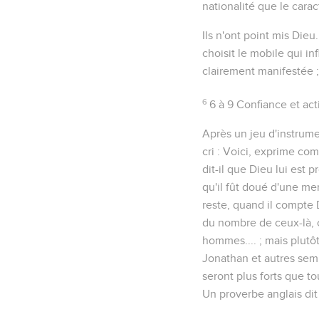
nationalité que le carac
Ils n'ont point mis Dieu.
choisit le mobile qui in
clairement manifestée ; 
6
6 à 9
Confiance et act
Après un jeu d'instrum
cri :
Voici
, exprime com
dit-il que Dieu lui est p
qu'il fût doué d'une me
reste, quand il compte
du nombre de ceux-là, c
hommes.... ; mais plutôt
Jonathan et autres semb
seront plus forts que t
Un proverbe anglais dit