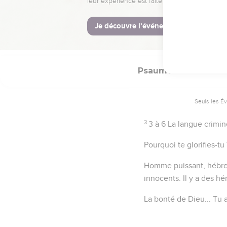
Psaumes
52
Seuls les É
3
3 à 6
La langue crimine
Pourquoi te glorifies-tu 
Homme puissant
, hébr
innocents.
Il y a des h
La bonté de Dieu...
Tu a