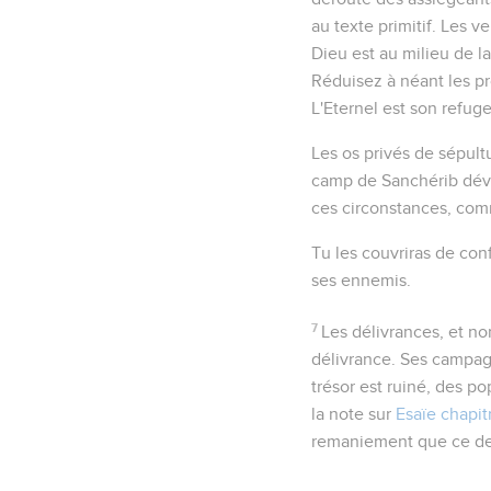
au texte primitif. Les v
Dieu est au milieu de la
Réduisez à néant les proj
L'Eternel est son refuge
Les
os
privés de sépultu
camp de Sanchérib déva
ces circonstances, co
Tu les couvriras de con
ses ennemis.
7
Les délivrances
, et n
délivrance. Ses campag
trésor est ruiné, des p
la note sur
Esaïe chapit
remaniement que ce dern