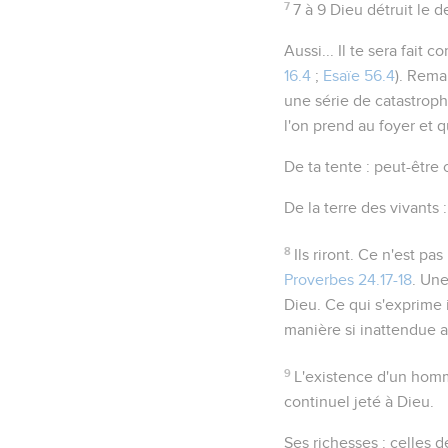
7
7 à 9
Dieu détruit le d
Aussi...
Il te sera fait 
16.4
;
Esaïe 56.4
). Rema
une série de catastrophe
l'on prend au foyer et 
De ta tente
: peut-être 
De la terre des vivants
:
8
Ils riront
. Ce n'est pas
Proverbes 24.17-18
. Une
Dieu. Ce qui s'exprime i
manière si inattendue a
9
L'existence d'un ho
continuel jeté à Dieu.
Ses richesses
: celles d