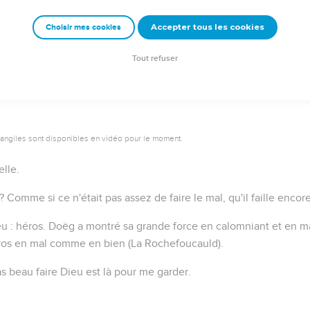
Accepter tous les cookies
Choisir mes cookies
Autres ressources sur theotex.org, contact theotex@gmail.com
Tout refuser
vangiles sont disponibles en vidéo pour le moment.
lle.
?
Comme si ce n'était pas assez de faire le mal, qu'il faille encore 
eu :
héros
. Doëg a montré sa grande force en calomniant et en m
éros en mal comme en bien
(La Rochefoucauld).
s beau faire Dieu est là pour me garder.