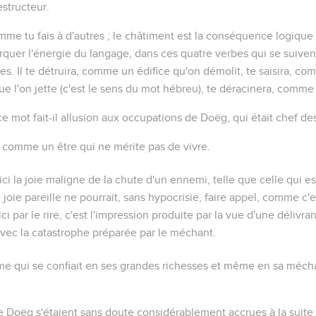
estructeur.
comme tu fais à d'autres ; le châtiment est la conséquence logique
rquer l'énergie du langage, dans ces quatre verbes qui se suiv
s. Il te
détruira
, comme un édifice qu'on démolit,
te saisira
, co
que l'on
jette
(c'est le sens du mot hébreu),
te déracinera
, comme 
ce mot fait-il allusion aux occupations de Doëg, qui était chef de
 comme un être qui ne mérite pas de vivre.
 ici la joie maligne de la chute d'un ennemi, telle que celle qui
 joie pareille ne pourrait, sans hypocrisie, faire appel, comme c'e
ci par le rire, c'est l'impression produite par la vue d'une délivr
vec la catastrophe préparée par le méchant.
mme qui
se confiait en ses grandes richesses
et même
en sa méch
e Doëg s'étaient sans doute considérablement accrues à la suite 