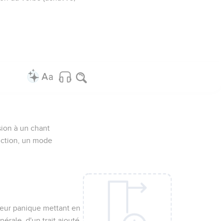
usion à un chant
uction, un mode
reur panique mettant en
érale, d'un trait ajouté