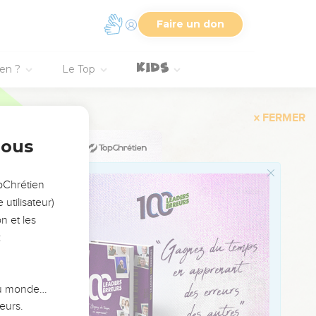
, mais sans que sa
Faire un don
le de Samuel :
tent sans efficace, si le
neur. Quant aux
ien ?
Le Top
u que s'ils sont
nous
ns la bouche de David,
i que tout le règne de
opChrétien
 l'Eglise
. Même un
utilisateur)
t qui semble lui être
n et les
ffrandes, au moment où
:
e strophe ajoutée
elle de David, a chanté
 du monde…
uter une prière
eurs.