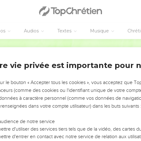
 sans doute continué, comme par le passé, à offrir des sacrifices
agée (
Psaumes 32.3-4
). Il avait ainsi éprouvé la vérité de la paro
que sacrifice
(
1Samuel 15.22
). Même les souffrances de Christ res
as à la condamnation du péché, réalisée en la personne du Seig
éos
Audios
Textes
Musique
Chrét
ance dont il est question au verset 21, ils ne sont agréables à Die
ents d'un cœur humilié.
Bible annotée
ple captif.
re vie privée est importante pour 
arole nous transporte au temps de la captivité de Babylone. Da
dans le sens spirituel indiqué par Calvin :
Il n'avait pas tenu à lu
sur le bouton « Accepter tous les cookies », vous acceptez que T
as... Il requiert toutefois que Dieu, par sa miséricorde, rétablisse
traceurs (comme des cookies ou l'identifiant unique de votre compte 
troduit dans le psaume, si bien terminé par le verset 19 un élémen
s données à caractère personnel (comme vos données de navigatio
e comprend pas que le psalmiste énumère différentes sortes d'o
 renseignées dans votre compte utilisateur) dans les buts suivants 
acrifices purement spirituels. Nous avons donc évidemment ici un
audience de notre service
ume. Le peuple captif, passant par une repentance analogue à c
ttre d'utiliser des services tiers tels que de la vidéo, des cartes
sion de sa propre repentance, mais il a senti le besoin d'y ajo
ttre d'entrer en contact avec notre service de relation aux utilisat
lement à sa situation de ce moment-là.