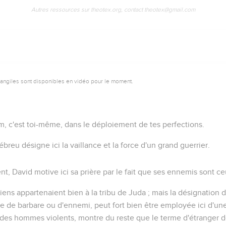
Autres ressources sur theotex.org, contact theotex@gmail.com
vangiles sont disponibles en vidéo pour le moment.
m, c'est toi-même, dans le déploiement de tes perfections.
ébreu désigne ici la vaillance et la force d'un grand guerrier.
nt, David motive ici sa prière par le fait que ses ennemis sont c
ens appartenaient bien à la tribu de Juda ; mais la désignation d
e de barbare ou d'ennemi, peut fort bien être employée ici d'un
des hommes violents
, montre du reste que le terme d'étranger d