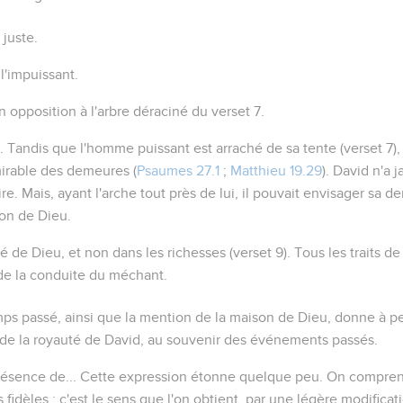
 juste.
 l'impuissant.
n opposition à l'arbre déraciné du verset 7.
. Tandis que l'homme puissant est arraché de sa tente (verset 7), l
mirable des demeures (
Psaumes 27.1
;
Matthieu 19.29
). David n'a 
ire. Mais, ayant l'arche tout près de lui, il pouvait envisager s
on de Dieu.
té de Dieu
, et non dans les richesses (verset 9). Tous les traits d
 de la conduite du méchant.
mps passé, ainsi que la mention de la maison de Dieu, donne à 
e la royauté de David, au souvenir des événements passés.
résence de...
Cette expression étonne quelque peu. On comprend
fidèles ; c'est le sens que l'on obtient, par une légère modificat