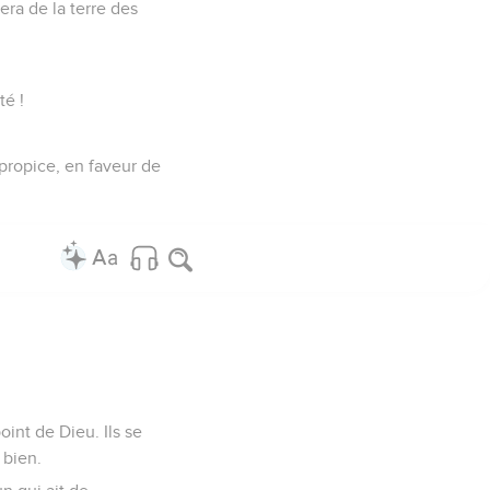
nera de la terre des
té !
t propice, en faveur de
oint de Dieu. Ils se
 bien.