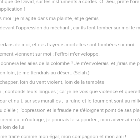
tique de David, sur les instruments à cordes. O Dieu, prête l'orei
pplication !
moi ; je m'agite dans ma plainte, et je gémis,
 devant l'oppression du méchant ; car ils font tomber sur moi le 
edans de moi, et des frayeurs mortelles sont tombées sur moi.
lement viennent sur moi ; l'effroi m'enveloppe.
me donnera les ailes de la colombe ? Je m'envolerais, et j'irais me p
ien loin, je me tiendrais au désert. (Sélah.)
happer, loin du vent violent, loin de la tempête.
 ; confonds leurs langues ; car je ne vois que violence et querelle
jour et nuit, sur ses murailles ; la ruine et le tourment sont au mili
u d'elle ; l'oppression et la fraude ne s'éloignent point de ses pla
nnemi qui m'outrage, je pourrais le supporter ; mon adversaire n'
 loin de lui.
homme traité comme mon égal, mon compagnon et mon ami !