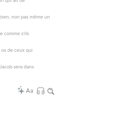
un qui ait de
le bien, non pas même un
le comme s'ils
es os de ceux qui
 Jacob sera dans