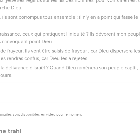
, jette ses regards sur les fils des hommes, pour voir s'il en est 
erche Dieu.
s, ils sont corrompus tous ensemble ; il n'y en a point qui fasse 
naissance, ceux qui pratiquent l'iniquité ? Ils dévorent mon peup
s n'invoquent point Dieu.
t de frayeur, ils vont être saisis de frayeur ; car Dieu dispersera l
les rendras confus, car Dieu les a rejetés.
n la délivrance d'Israël ? Quand Dieu ramènera son peuple captif,
jouira.
vangiles sont disponibles en vidéo pour le moment.
e trahi