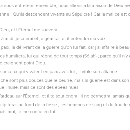
 à nous entretenir ensemble, nous allions à la maison de Dieu ave
enne ! Qu'ils descendent vivants au Sépulcre ! Car la malice est
 Dieu, et l'Éternel me sauvera.
t à midi, je crierai et je gémirai, et il entendra ma voix.
aix, la délivrant de la guerre qu'on lui fait, car j'ai affaire à be
 les humiliera, lui qui règne de tout temps (Sélah) ; parce qu'il n'
e craignent point Dieu.
ur ceux qui vivaient en paix avec lui ; il viole son alliance.
che sont plus douces que le beurre, mais la guerre est dans son 
e l'huile, mais ce sont des épées nues.
rdeau sur l'Éternel, et il te soutiendra ; il ne permettra jamais qu
récipiteras au fond de la fosse ; les hommes de sang et de fraude 
mais moi, je me confie en toi.