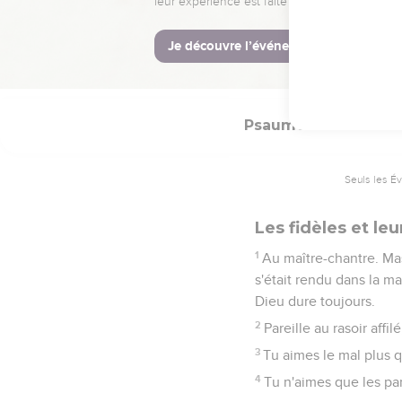
18
Fais du bien à Sion d
19
Alors tu prendras plais
jeunes taureaux sur ton
Psaumes
52
Seuls les É
Les fidèles et l
1
Au maître-chantre. Mas
s'était rendu dans la m
Dieu dure toujours.
2
Pareille au rasoir affi
3
Tu aimes le mal plus q
4
Tu n'aimes que les par