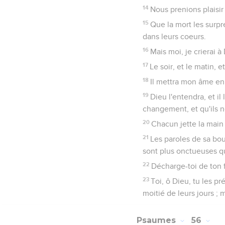
14
Nous prenions plaisir
15
Que la mort les surpr
dans leurs coeurs.
16
Mais moi, je crierai à
17
Le soir, et le matin, e
18
Il mettra mon âme en p
19
Dieu l'entendra, et il
changement, et qu'ils n
20
Chacun jette la main s
21
Les paroles de sa bou
sont plus onctueuses qu
22
Décharge-toi de ton fa
23
Toi, ô Dieu, tu les p
moitié de leurs jours ; 
Psaumes
56