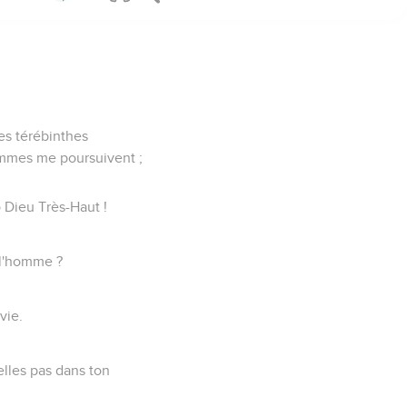
es térébinthes
 hommes me poursuivent ;
ô Dieu Très-Haut !
t l'homme ?
vie.
lles pas dans ton