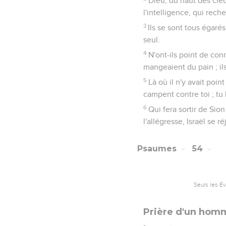
Dieu, du haut des cieux
l'intelligence, qui rech
3
Ils se sont tous égaré
seul.
4
N'ont-ils point de con
mangeaient du pain ; il
5
Là où il n'y avait poin
campent contre toi ; tu 
6
Qui fera sortir de Sio
l'allégresse, Israël se ré
Psaumes
54
Seuls les É
Prière d'un homm