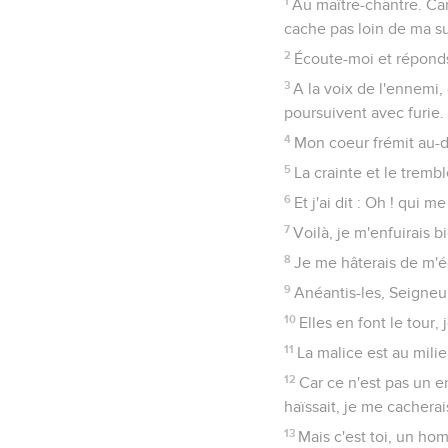
1
Au maître-chantre. Can
cache pas loin de ma su
2
Écoute-moi et réponds-
3
A la voix de l'ennemi,
poursuivent avec furie.
4
Mon coeur frémit au-d
5
La crainte et le tremb
6
Et j'ai dit : Oh ! qui 
7
Voilà, je m'enfuirais b
8
Je me hâterais de m'éc
9
Anéantis-les, Seigneur
10
Elles en font le tour, 
11
La malice est au milie
12
Car ce n'est pas un e
haïssait, je me cacherais
13
Mais c'est toi, un 