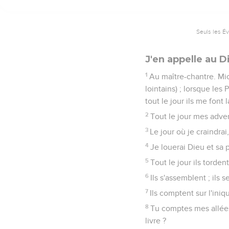
Seuls les É
J'en appelle au D
1
Au maître-chantre. Mi
lointains) ; lorsque les
tout le jour ils me font 
2
Tout le jour mes adver
3
Le jour où je craindrai
4
Je louerai Dieu et sa 
5
Tout le jour ils torde
6
Ils s'assemblent ; ils 
7
Ils comptent sur l'iniq
8
Tu comptes mes allées
livre ?