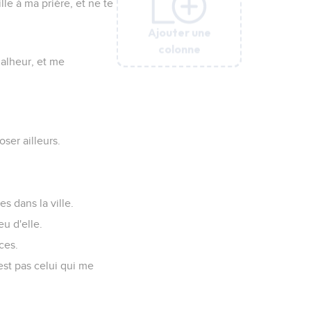
lle à ma prière, et ne te
Ajouter une
Ajouter une
Ajouter une
Ajouter une
Ajouter une
Ajouter une
Ajouter une
Ajouter une
Ajouter une
Ajouter une
colonne
colonne
colonne
colonne
colonne
colonne
colonne
colonne
colonne
colonne
malheur, et me
oser ailleurs.
s dans la ville.
eu d'elle.
ces.
est pas celui qui me