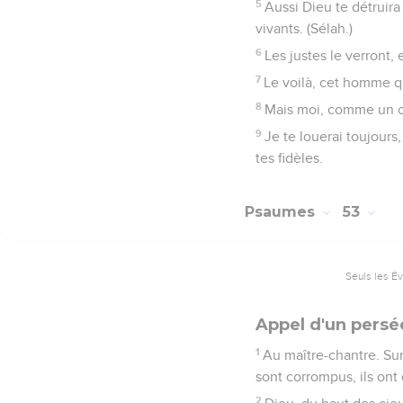
5
Aussi Dieu te détruira p
vivants. (Sélah.)
6
Les justes le verront, et
7
Le voilà, cet homme qu
8
Mais moi, comme un ol
9
Je te louerai toujours,
tes fidèles.
Psaumes
53
Seuls les É
Appel d'un persé
1
Au maître-chantre. Sur 
sont corrompus, ils ont
2