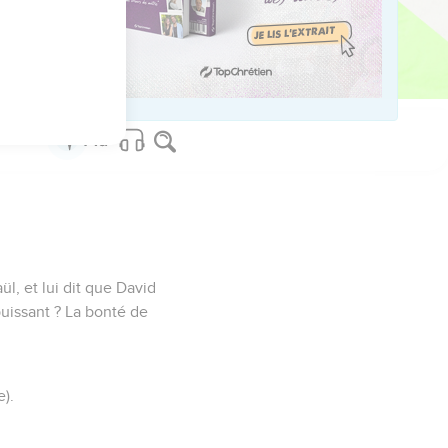
; alors on offrira de
ül, et lui dit que David
puissant ? La bonté de
e).