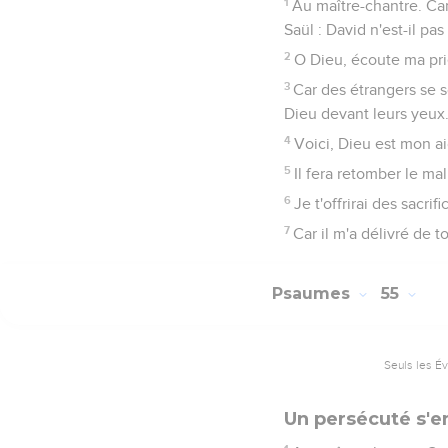
1
Au maître-chantre. Can
Saül : David n'est-il pa
2
O Dieu, écoute ma priè
3
Car des étrangers se s
Dieu devant leurs yeux.
4
Voici, Dieu est mon a
5
Il fera retomber le mal
6
Je t'offrirai des sacrif
7
Car il m'a délivré de
Psaumes
55
Seuls les É
Un persécuté s'e