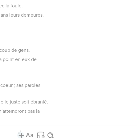
c la foule.
 dans leurs demeures,
aucoup de gens.
y a point en eux de
coeur ; ses paroles
e le juste soit ébranlé.
n'atteindront pas la