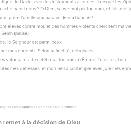
tique de David, avec les instruments à cordes ; Lorsque les Ziph
s caché parmi nous ? O Dieu, sauve-moi par ton nom, et fais-moi ju
re, prête l'oreille aux paroles de ma bouche !
ont élevés contre moi, et des hommes violents cherchent ma vie ;
 Sélah (pause).
ide, le Seigneur est parmi ceux
 sur mes ennemis. Selon ta fidélité, détruis-les.
ices volontaires. Je célébrerai ton nom, ô Éternel ! car il est bon.
 toutes mes détresses, et mon oeil a contemplé avec joie mes enn
vangiles sont disponibles en vidéo pour le moment.
n remet à la décision de Dieu