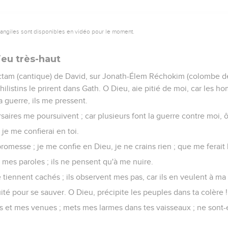
vangiles sont disponibles en vidéo pour le moment.
ieu très-haut
ctam (cantique) de David, sur Jonath-Élem Réchokim (colombe d
 Philistins le prirent dans Gath. O Dieu, aie pitié de moi, car les
la guerre, ils me pressent.
saires me poursuivent ; car plusieurs font la guerre contre moi, 
, je me confierai en toi.
promesse ; je me confie en Dieu, je ne crains rien ; que me ferai
nt mes paroles ; ils ne pensent qu'à me nuire.
se tiennent cachés ; ils observent mes pas, car ils en veulent à ma 
uité pour se sauver. O Dieu, précipite les peuples dans ta colère !
 et mes venues ; mets mes larmes dans tes vaisseaux ; ne sont-e