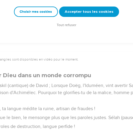
ans ta bienveillance ; édifie les murs de Jérusalem.
Accepter tous les cookies
Choisir mes cookies
ir aux sacrifices de justice, à l'holocauste et à la victime entière 
 autel.
Tout refuser
vangiles sont disponibles en vidéo pour le moment.
eur Dieu dans un monde corrompu
kil (cantique) de David ; Lorsque Doëg, l'Iduméen, vint avertir Sa
aison d'Achimélec. Pourquoi te glorifies-tu de la malice, homme 
lé, ta langue médite la ruine, artisan de fraudes !
ue le bien, le mensonge plus que les paroles justes. Sélah (paus
oles de destruction, langue perfide !