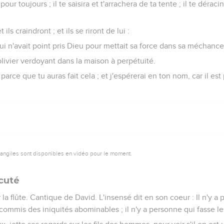
our toujours ; il te saisira et t'arrachera de ta tente ; il te déraci
 ils craindront ; et ils se riront de lui :
i n'avait point pris Dieu pour mettait sa force dans sa méchance
ivier verdoyant dans la maison à perpétuité.
 parce que tu auras fait cela ; et j'espérerai en ton nom, car il es
vangiles sont disponibles en vidéo pour le moment.
cuté
la flûte. Cantique de David. L'insensé dit en son coeur : Il n'y a p
 commis des iniquités abominables ; il n'y a personne qui fasse le