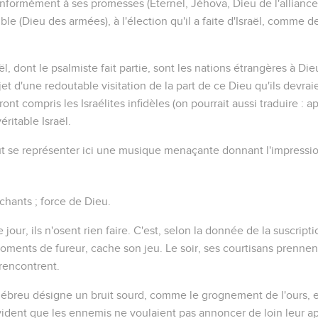
conformément à ses promesses (
Eternel
,
Jéhova
, Dieu de l'allianc
ible (
Dieu des armées
), à l'élection qu'il a faite d'Israël, comme 
ël, dont le psalmiste fait partie, sont
les nations
étrangères à Dieu
objet d'une redoutable visitation de la part de ce Dieu qu'ils devrai
ont compris les Israélites
infidèles
(on pourrait aussi traduire : ap
éritable Israël.
faut se représenter ici une musique menaçante donnant l'impress
ants ; force de Dieu.
e jour, ils n'osent rien faire. C'est, selon la donnée de la suscript
ents de fureur, cache son jeu. Le soir, ses courtisans prennent
 rencontrent.
hébreu désigne un bruit sourd, comme le grognement de l'ours, 
évident que les ennemis ne voulaient pas annoncer de loin leur a