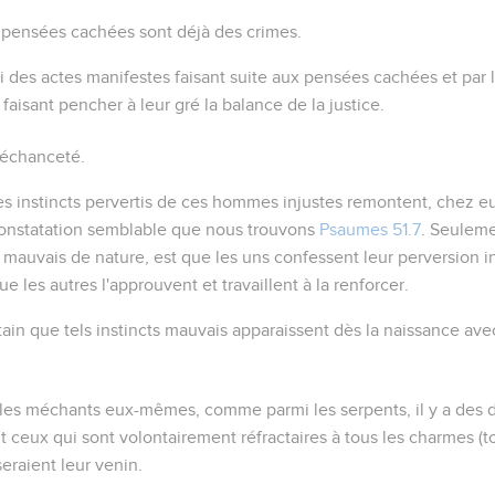
 pensées cachées sont déjà des crimes.
 ici des actes manifestes faisant suite aux pensées cachées et par
, faisant pencher à leur gré la balance de la justice.
méchanceté.
es instincts pervertis de ces hommes injustes remontent, chez eu
onstatation semblable que nous trouvons
Psaumes 51.7
. Seuleme
mauvais de nature, est que les uns confessent leur perversion i
que les autres l'approuvent et travaillent à la renforcer.
ertain que tels instincts mauvais apparaissent dès la naissance av
 les méchants eux-mêmes, comme parmi les serpents, il y a des 
 ceux qui sont volontairement réfractaires à tous les charmes (
seraient leur venin.