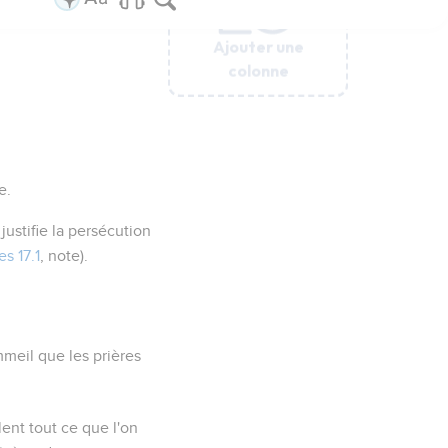
Ajouter une
Ajouter une
Ajouter une
Ajouter une
Ajouter une
colonne
colonne
colonne
colonne
colonne
e.
ustifie la persécution
s 17.1
, note).
mmeil que les prières
ent tout ce que l'on