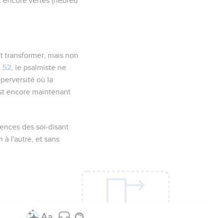
t encore vertes (hébreu
oit transformer, mais non
 52
, le psalmiste ne
 perversité où la
est encore maintenant
tences des soi-disant
à l'autre, et sans