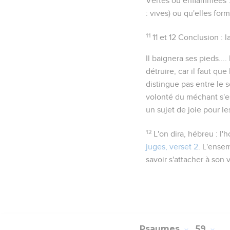
Vertes ou enflammées
:
:
vives
) ou qu'elles for
11
11 et 12
Conclusion : la
Il baignera ses pieds...
.
détruire, car il faut que
distingue pas entre le so
volonté du méchant s'es
un sujet de joie pour le
12
L'on dira
, hébreu :
l'
juges, verset 2
. L'ensem
savoir s'attacher à son v
Psaumes
59