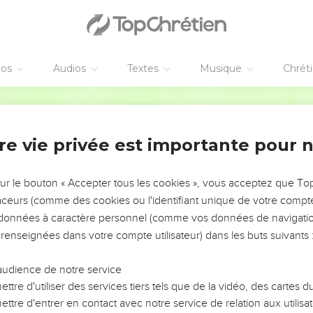
 vibrant, où les répétitions abondent tout naturellement.
désignant l'âme, semble, dans ce sens spécial, appartenir au style
éos
Audios
Textes
Musique
Chrét
un bel élan poétique, le psalmiste personnifie ses instruments et
Bible annotée
 à sa joie. Avec eux, il veut
réveiller l'aurore
, la prévenir, l'appele
. David a passé la nuit en prière (
je suis couché
, verset 5). L'aur
sibles où, délivré de ses ennemis, il pourra faire parvenir la lou
re vie privée est importante pour 
gères.
sur le bouton « Accepter tous les cookies », vous acceptez que T
usqu'aux cieux
. Elle est infinie, sans limites ; par conséquent auc
traceurs (comme des cookies ou l'identifiant unique de votre compte 
ncée à toutes les nations (verset 10). Ces pensées universaliste
s données à caractère personnel (comme vos données de navigatio
nse humaine à la promesse divine faite à Abraham (
Genèse 22.18
 renseignées dans votre compte utilisateur) dans les buts suivants 
 textuellement
Psaumes 36.6
.
audience de notre service
ttre d'utiliser des services tiers tels que de la vidéo, des cartes
n couronne tout le développement précédent et clôt en même te
ttre d'entrer en contact avec notre service de relation aux utilisat
tier.