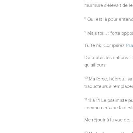
murmure s'élevait de le
8
Qui est là pour entend
9
Mais toi...
: forte oppos
Tu te ris
. Comparez
Psa
De toutes les nations
: 
qu'ailleurs.
10
Ma force
, hébreu :
sa
traducteurs à remplace
11
11 à 14
Le psalmiste pui
comme certaine la dest
Me réjouir à la vue de...
12