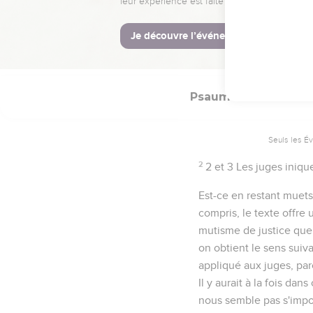
Psaumes
58
Seuls les É
2
2 et 3
Les juges iniqu
Est-ce en restant muets.
compris, le texte offre
mutisme de justice que
on obtient le sens suiva
appliqué aux juges, pa
Il y aurait à la fois da
nous semble pas s'impo