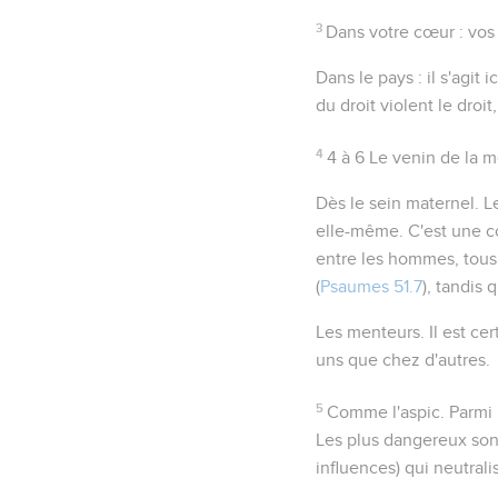
3
Dans votre cœur
: vos
Dans le pays
: il s'agit
du droit violent le droit
4
4 à 6
Le venin de la 
Dès le sein maternel
. L
elle-même. C'est une c
entre les hommes, tous 
(
Psaumes 51.7
), tandis 
Les menteurs
. Il est c
uns que chez d'autres.
5
Comme l'aspic
. Parmi
Les plus dangereux sont
influences) qui neutrali