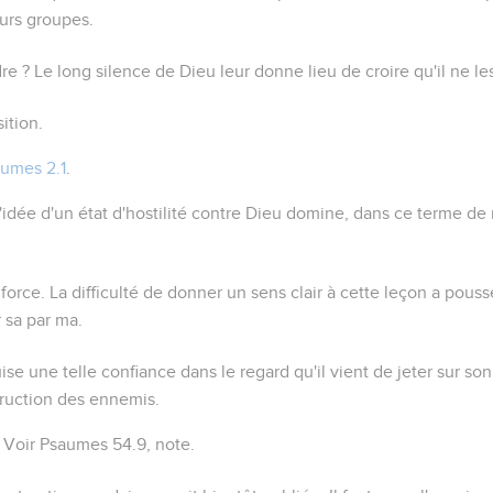
urs groupes.
re ?
Le long silence de Dieu leur donne lieu de croire qu'il ne le
ition.
umes 2.1
.
l'idée d'un état d'hostilité contre Dieu domine, dans ce terme de 
 force
. La difficulté de donner un sens clair à cette leçon a pous
r
sa
par
ma
.
se une telle confiance dans le regard qu'il vient de jeter sur son 
ruction des ennemis.
Voir
Psaumes 54.9
, note.