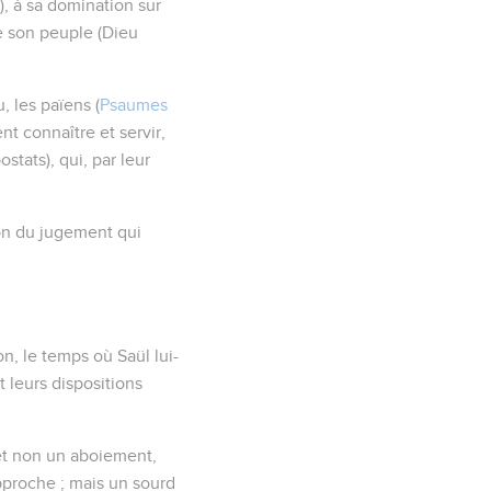
e), à sa domination sur
de son peuple (
Dieu
, les païens (
Psaumes
ent connaître et servir,
ostats), qui, par leur
ion du jugement qui
ion, le temps où Saül lui-
 leurs dispositions
et non un aboiement,
pproche ; mais un sourd