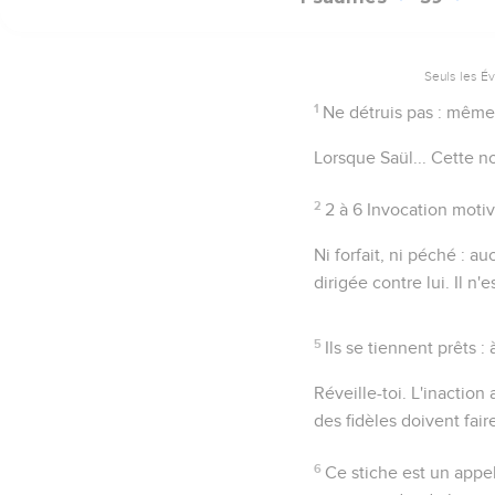
Seuls les É
1
Ne détruis pas
: même 
Lorsque Saül...
Cette no
2
2 à 6
Invocation motiv
Ni forfait, ni péché
: au
dirigée contre lui. Il n
5
Ils se tiennent prêts
: 
Réveille-toi
. L'inaction
des fidèles doivent fa
6
Ce stiche est un appe