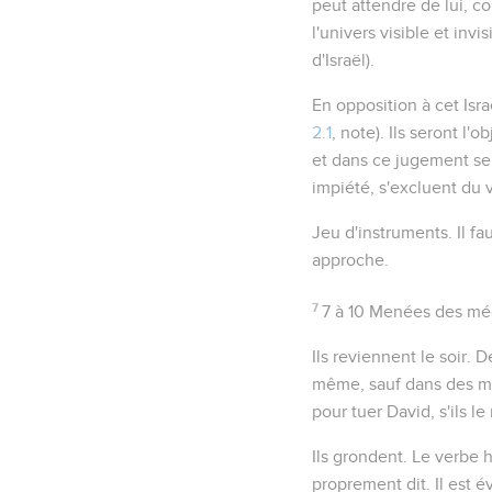
peut attendre de lui, 
l'univers visible et invis
d'Israël
).
En opposition à cet Isra
2.1
, note). Ils seront l'
et dans ce jugement ser
impiété, s'excluent du v
Jeu d'instruments
. Il 
approche.
7
7 à 10
Menées des méch
Ils reviennent le soir
. D
même, sauf dans des mom
pour tuer David, s'ils le
Ils grondent
. Le verbe 
proprement dit. Il est 