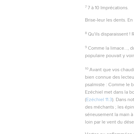
7
7 à 10
Imprécations.
Brise-leur les dents
. En
8
Qu'ils disparaissent !
R
9
Comme la limace...
,
d
populaire pouvait y voi
10
Avant que vos chaudi
bien connue des lecteu
psalmiste :
Comme le bru
Ezéchiel met dans la b
(
Ezéchiel 11.3
). Dans no
des méchants ; les épin
sérieusement la main à 
loin par le vent du dése