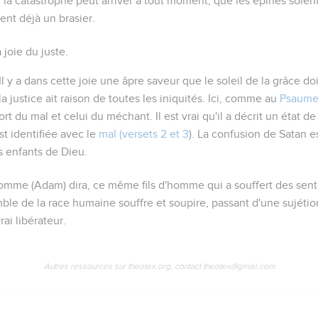
 la catastrophe peut arriver à tout moment, que les épines soien
ment déjà un brasier.
 joie du juste.
 Il y a dans cette joie une âpre saveur que le soleil de la grâce d
 la justice ait raison de toutes les iniquités. Ici, comme au
Psaume
rt du mal et celui du méchant. Il est vrai qu'il a décrit un état de
t identifiée avec le
mal (versets 2 et 3
). La confusion de Satan 
s enfants de Dieu.
homme
(Adam)
dira
, ce même
fils d'homme
qui a souffert des sen
ble de la race humaine souffre et soupire, passant d'une sujétion 
rai libérateur.
Autres ressources sur theotex.org, contact theotex@gmail.com