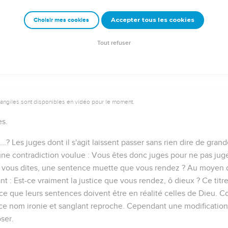
Accepter tous les cookies
Choisir mes cookies
Autres ressources sur theotex.org, contact theotex@gmail.com
Tout refuser
vangiles sont disponibles en vidéo pour le moment.
es.
..?
Les juges dont il s'agit laissent passer sans rien dire de grand
 une contradiction voulue : Vous êtes donc juges pour ne pas jug
 vous dites, une sentence muette que vous rendez ?
Au moyen d'
nt :
Est-ce vraiment la justice que vous rendez, ô dieux ?
Ce titre
rce que leurs sentences doivent être en réalité celles de Dieu.
ns ce nom ironie et sanglant reproche. Cependant une modification
ser.