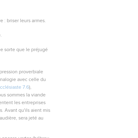
e : briser leurs armes.
.
de sorte que le préjugé
pression proverbiale
nalogie avec celle du
cclésiaste 7.6
),
 nous sommes la viande
entent les entreprises
. Avant qu'ils aient mis
audière, sera jeté au