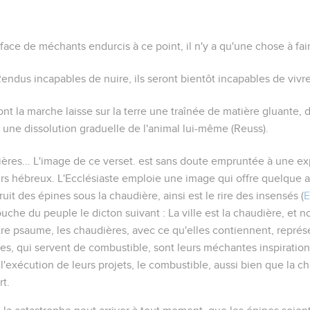
 face de méchants endurcis à ce point, il n'y a qu'une chose à fair
endus incapables de nuire, ils seront bientôt incapables de vivre
ont la marche laisse sur la terre une traînée de matière gluante, 
r une dissolution graduelle de l'animal lui-même
(Reuss).
ères...
L'image de ce verset. est sans doute empruntée à une ex
rs hébreux. L'Ecclésiaste emploie une image qui offre quelque a
it des épines sous la chaudière, ainsi est le rire des insensés
(
E
ouche du peuple le dicton suivant :
La ville est la chaudière, et
tre psaume, les chaudières, avec ce qu'elles contiennent, représ
es, qui servent de combustible, sont leurs méchantes inspirations
l'exécution de leurs projets, le combustible, aussi bien que la ch
rt.