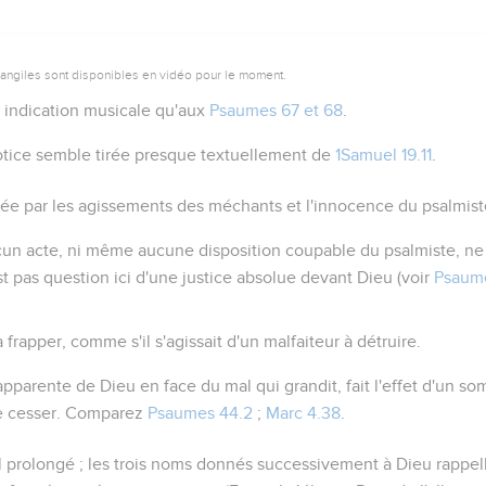
vangiles sont disponibles en vidéo pour le moment.
indication musicale qu'aux
Psaumes 67 et 68
.
tice semble tirée presque textuellement de
1Samuel 19.11
.
ée par les agissements des méchants et l'innocence du psalmist
cun acte, ni même aucune disposition coupable du psalmiste, ne j
'est pas question ici d'une justice absolue devant Dieu (voir
Psaume
à frapper, comme s'il s'agissait d'un malfaiteur à détruire.
 apparente de Dieu en face du mal qui grandit, fait l'effet d'un so
ire cesser. Comparez
Psaumes 44.2
;
Marc 4.38
.
l prolongé ; les trois noms donnés successivement à Dieu rappell