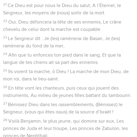
21
Ce Dieu est pour nous le Dieu du salut, A l’Éternel, le
Seigneur, les moyens de (nous) sortir de la mort.
22
Oui, Dieu défoncera la tête de ses ennemis, Le crâne
chevelu de celui dont la marche est coupable.
23
Le Seigneur dit : Je (les) ramènerai de Basan, Je (les)
ramènerai du fond de la mer,
24
Afin que tu enfonces ton pied dans le sang, Et que la
langue de tes chiens ait sa part des ennemis.
25
Ils voient ta marche, ô Dieu ! La marche de mon Dieu, de
mon roi, dans le lieu-saint.
26
En tête vont les chanteurs, puis ceux qui jouent des
instruments, Au milieu de jeunes filles battant du tambourin.
27
Bénissez Dieu dans les rassemblements, (Bénissez) le
Seigneur, (vous qui êtes issus) de la source d’Israël !
28
Voilà Benjamin, le plus jeune, qui domine sur eux, Les
princes de Juda et leur troupe, Les princes de Zabulon, les
princes de Nephthali.