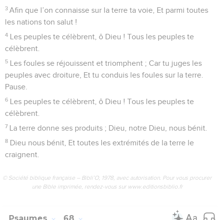
3
Afin que l’on connaisse sur la terre ta voie, Et parmi toutes
les nations ton salut !
4
Les peuples te célèbrent, ô Dieu ! Tous les peuples te
célèbrent.
5
Les foules se réjouissent et triomphent ; Car tu juges les
peuples avec droiture, Et tu conduis les foules sur la terre.
Pause.
6
Les peuples te célèbrent, ô Dieu ! Tous les peuples te
célèbrent.
7
La terre donne ses produits ; Dieu, notre Dieu, nous bénit.
8
Dieu nous bénit, Et toutes les extrémités de la terre le
craignent.
© Société biblique française – Bibli’O, 1978, avec autorisation. Pour vous procurer
une Bible imprimée, rendez-vous sur www.editionsbiblio.fr
Psaumes
68