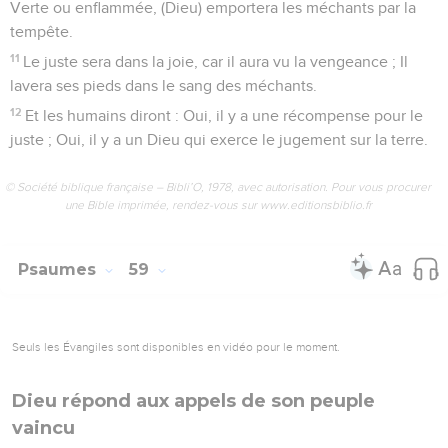
Verte ou enflammée, (Dieu) emportera les méchants par la
tempête.
11
Le juste sera dans la joie, car il aura vu la vengeance ; Il
lavera ses pieds dans le sang des méchants.
12
Et les humains diront : Oui, il y a une récompense pour le
juste ; Oui, il y a un Dieu qui exerce le jugement sur la terre.
© Société biblique française – Bibli’O, 1978, avec autorisation. Pour vous procurer
une Bible imprimée, rendez-vous sur www.editionsbiblio.fr
Psaumes
59
Seuls les Évangiles sont disponibles en vidéo pour le moment.
Dieu répond aux appels de son peuple
vaincu