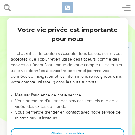
Votre vie privée est importante
pour nous
NE MANQUEZ PAS L’ÉVÉNEMENT
En cliquant sur le bouton « Accepter tous les cookies », vous
DE L’ANNÉE !
acceptez que TopChrétien utilise des traceurs (comme des
cookies ou l'identifiant unique de votre compte utilisateur) et
ET SI LEURS ERREURS POUVAIENT VOUS ÉVITER LES
traite vos données à caractère personnel (comme vos
VOTRES ?
données de navigation et les informations renseignées dans
votre compte utilisateur) dans les buts suivants :
On admire souvent les leaders pour leurs réussites, leur impact,
leur foi ou leur vision. Mais on voit moins les doutes, les erreurs
Mesurer l'audience de notre service
Vous permettre d'utiliser des services tiers tels que de la
et les saisons difficiles qu'ils ont traversés, alors même que ce
vidéo, des cartes du monde…
sont elles qui les ont façonnés.
Vous permettre d'entrer en contact avec notre service de
relation aux utilisateurs.
Dans cette conférence, leaders, entrepreneurs, et responsables
reviennent sur les erreurs marquantes de leur parcours et les
clés pour avancer avec plus de sagesse afin que leurs erreurs
Choisir mes cookies