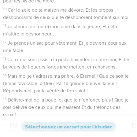
pour les fils de ma mère.
10
Car le zèle de ta maison me dévore, Et les propos
déshonorants de ceux qui te déshonorent tombent sur moi.
11
Je pleure (de toute) mon âme dans le jeûne, Et cela
m’attire le déshonneur ;
12
Je prends un sac pour vêtement, Et je deviens pour eux
une fable.
13
Ceux qui sont assis à la porte bavardent contre moi, Et les
buveurs de liqueurs fortes (me mettent en) chansons.
14
Mais moi je t’adresse ma prière, ô Éternel ! Que ce soit le
temps favorable, ô Dieu, Par ta grande bienveillance !
Réponds-moi, par la vérité de ton salut !
15
Délivre-moi de la boue, et que je n’enfonce plus ! Que je
sois délivré de ceux qui me haïssent Et du tréfonds des
eaux !
16
Que le courant de l’eau ne me submerge pas, Que la
profondeur ne m’engloutisse pas, Et que le puits ne se
Contenus
Versions
Commentaires
Strong
Dictionnaire