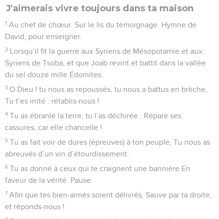
J'aimerais vivre toujours dans ta maison
1
Au chef de chœur. Sur le lis du témoignage. Hymne de
David, pour enseigner.
2
Lorsqu’il fit la guerre aux Syriens de Mésopotamie et aux
Syriens de Tsoba, et que Joab revint et battit dans la vallée
du sel douze mille Édomites.
3
O Dieu ! tu nous as repoussés, tu nous a battus en brèche,
Tu t’es irrité : rétablis-nous !
4
Tu as ébranlé la terre, tu l’as déchirée : Répare ses
cassures, car elle chancelle !
5
Tu as fait voir de dures (épreuves) à ton peuple, Tu nous as
abreuvés d’un vin d’étourdissement.
6
Tu as donné à ceux qui te craignent une bannière En
faveur de la vérité. Pause.
7
Afin que tes bien-aimés soient délivrés, Sauve par ta droite,
et réponds-nous !