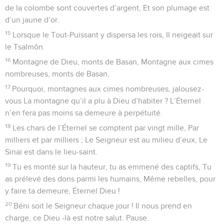
de la colombe sont couvertes d’argent, Et son plumage est
d’un jaune d’or.
15
Lorsque le Tout-Puissant y dispersa les rois, Il neigeait sur
le Tsalmôn.
16
Montagne de Dieu, monts de Basan, Montagne aux cimes
nombreuses, monts de Basan,
17
Pourquoi, montagnes aux cimes nombreuses, jalousez-
vous La montagne qu’il a plu à Dieu d’habiter ? L’Éternel
n’en fera pas moins sa demeure à perpétuité.
18
Les chars de l’Éternel se comptent par vingt mille, Par
milliers et par milliers ; Le Seigneur est au milieu d’eux, Le
Sinaï est dans le lieu-saint.
19
Tu es monté sur la hauteur, tu as emmené des captifs, Tu
as prélevé des dons parmi les humains, Même rebelles, pour
y faire ta demeure, Éternel Dieu !
20
Béni soit le Seigneur chaque jour ! Il nous prend en
charge, ce Dieu -là est notre salut. Pause.