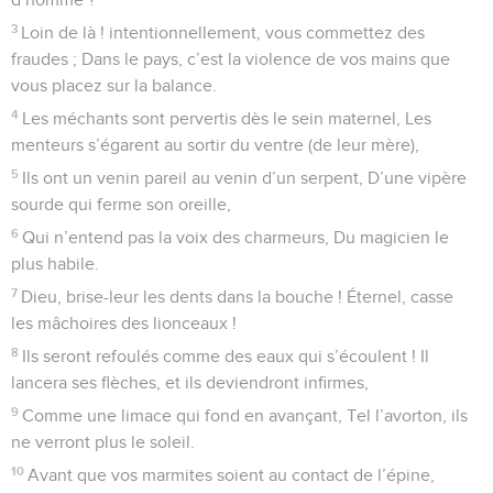
3
Loin de là ! intentionnellement, vous commettez des
fraudes ; Dans le pays, c’est la violence de vos mains que
vous placez sur la balance.
4
Les méchants sont pervertis dès le sein maternel, Les
menteurs s’égarent au sortir du ventre (de leur mère),
5
Ils ont un venin pareil au venin d’un serpent, D’une vipère
sourde qui ferme son oreille,
6
Qui n’entend pas la voix des charmeurs, Du magicien le
plus habile.
7
Dieu, brise-leur les dents dans la bouche ! Éternel, casse
les mâchoires des lionceaux !
8
Ils seront refoulés comme des eaux qui s’écoulent ! Il
lancera ses flèches, et ils deviendront infirmes,
9
Comme une limace qui fond en avançant, Tel l’avorton, ils
ne verront plus le soleil.
10
Avant que vos marmites soient au contact de l’épine,