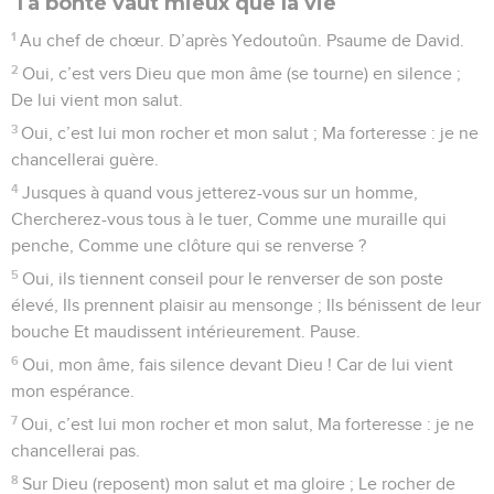
Ta bonté vaut mieux que la vie
1
Au chef de chœur. D’après Yedoutoûn. Psaume de David.
2
Oui, c’est vers Dieu que mon âme (se tourne) en silence ;
De lui vient mon salut.
3
Oui, c’est lui mon rocher et mon salut ; Ma forteresse : je ne
chancellerai guère.
4
Jusques à quand vous jetterez-vous sur un homme,
Chercherez-vous tous à le tuer, Comme une muraille qui
penche, Comme une clôture qui se renverse ?
5
Oui, ils tiennent conseil pour le renverser de son poste
élevé, Ils prennent plaisir au mensonge ; Ils bénissent de leur
bouche Et maudissent intérieurement. Pause.
6
Oui, mon âme, fais silence devant Dieu ! Car de lui vient
mon espérance.
7
Oui, c’est lui mon rocher et mon salut, Ma forteresse : je ne
chancellerai pas.
8
Sur Dieu (reposent) mon salut et ma gloire ; Le rocher de