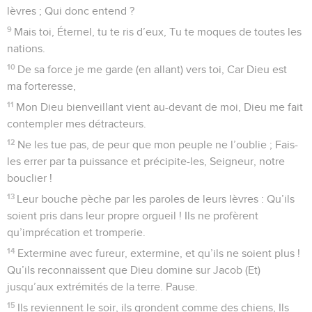
lèvres ; Qui donc entend ?
9
Mais toi, Éternel, tu te ris d’eux, Tu te moques de toutes les
nations.
10
De sa force je me garde (en allant) vers toi, Car Dieu est
ma forteresse,
11
Mon Dieu bienveillant vient au-devant de moi, Dieu me fait
contempler mes détracteurs.
12
Ne les tue pas, de peur que mon peuple ne l’oublie ; Fais-
les errer par ta puissance et précipite-les, Seigneur, notre
bouclier !
13
Leur bouche pèche par les paroles de leurs lèvres : Qu’ils
soient pris dans leur propre orgueil ! Ils ne profèrent
qu’imprécation et tromperie.
14
Extermine avec fureur, extermine, et qu’ils ne soient plus !
Qu’ils reconnaissent que Dieu domine sur Jacob (Et)
jusqu’aux extrémités de la terre. Pause.
15
Ils reviennent le soir, ils grondent comme des chiens, Ils