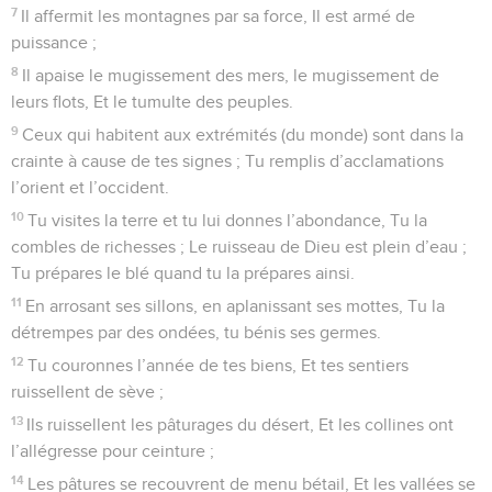
7
Il affermit les montagnes par sa force, Il est armé de
puissance ;
8
Il apaise le mugissement des mers, le mugissement de
leurs flots, Et le tumulte des peuples.
9
Ceux qui habitent aux extrémités (du monde) sont dans la
crainte à cause de tes signes ; Tu remplis d’acclamations
l’orient et l’occident.
10
Tu visites la terre et tu lui donnes l’abondance, Tu la
combles de richesses ; Le ruisseau de Dieu est plein d’eau ;
Tu prépares le blé quand tu la prépares ainsi.
11
En arrosant ses sillons, en aplanissant ses mottes, Tu la
détrempes par des ondées, tu bénis ses germes.
12
Tu couronnes l’année de tes biens, Et tes sentiers
ruissellent de sève ;
13
Ils ruissellent les pâturages du désert, Et les collines ont
l’allégresse pour ceinture ;
14
Les pâtures se recouvrent de menu bétail, Et les vallées se