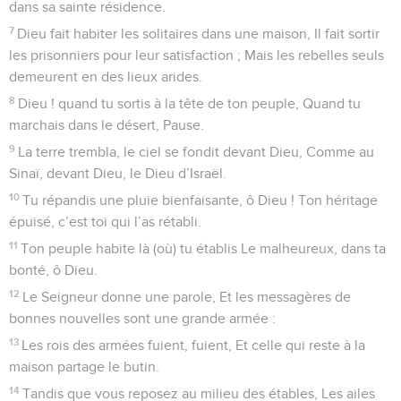
dans sa sainte résidence.
7
Dieu fait habiter les solitaires dans une maison, Il fait sortir
les prisonniers pour leur satisfaction ; Mais les rebelles seuls
demeurent en des lieux arides.
8
Dieu ! quand tu sortis à la tête de ton peuple, Quand tu
marchais dans le désert, Pause.
9
La terre trembla, le ciel se fondit devant Dieu, Comme au
Sinaï, devant Dieu, le Dieu d’Israël.
10
Tu répandis une pluie bienfaisante, ô Dieu ! Ton héritage
épuisé, c’est toi qui l’as rétabli.
11
Ton peuple habite là (où) tu établis Le malheureux, dans ta
bonté, ô Dieu.
12
Le Seigneur donne une parole, Et les messagères de
bonnes nouvelles sont une grande armée :
13
Les rois des armées fuient, fuient, Et celle qui reste à la
maison partage le butin.
14
Tandis que vous reposez au milieu des étables, Les ailes