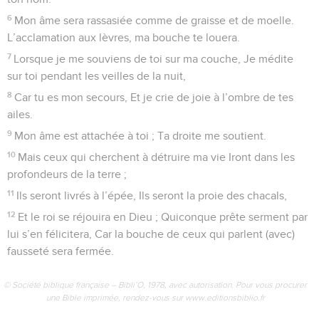
6
Mon âme sera rassasiée comme de graisse et de moelle.
L’acclamation aux lèvres, ma bouche te louera.
7
Lorsque je me souviens de toi sur ma couche, Je médite
sur toi pendant les veilles de la nuit,
8
Car tu es mon secours, Et je crie de joie à l’ombre de tes
ailes.
9
Mon âme est attachée à toi ; Ta droite me soutient.
10
Mais ceux qui cherchent à détruire ma vie Iront dans les
profondeurs de la terre ;
11
Ils seront livrés à l’épée, Ils seront la proie des chacals,
12
Et le roi se réjouira en Dieu ; Quiconque prête serment par
lui s’en félicitera, Car la bouche de ceux qui parlent (avec)
fausseté sera fermée.
© Société biblique française – Bibli’O, 1978, avec autorisation. Pour vous procurer
une Bible imprimée, rendez-vous sur www.editionsbiblio.fr