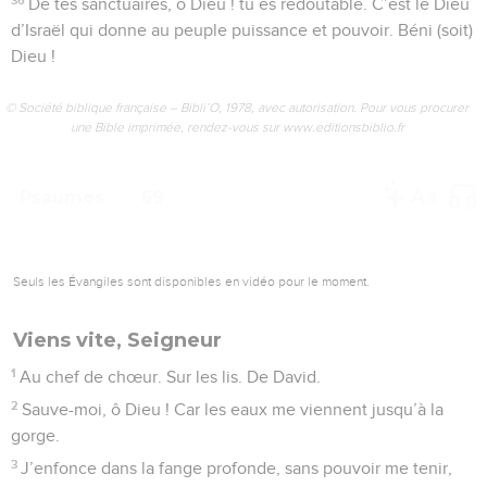
De tes sanctuaires, ô Dieu ! tu es redoutable. C’est le Dieu
d’Israël qui donne au peuple puissance et pouvoir. Béni (soit)
Dieu !
© Société biblique française – Bibli’O, 1978, avec autorisation. Pour vous procurer
une Bible imprimée, rendez-vous sur www.editionsbiblio.fr
Psaumes
69
Seuls les Évangiles sont disponibles en vidéo pour le moment.
Viens vite, Seigneur
1
Au chef de chœur. Sur les lis. De David.
2
Sauve-moi, ô Dieu ! Car les eaux me viennent jusqu’à la
gorge.
3
J’enfonce dans la fange profonde, sans pouvoir me tenir,