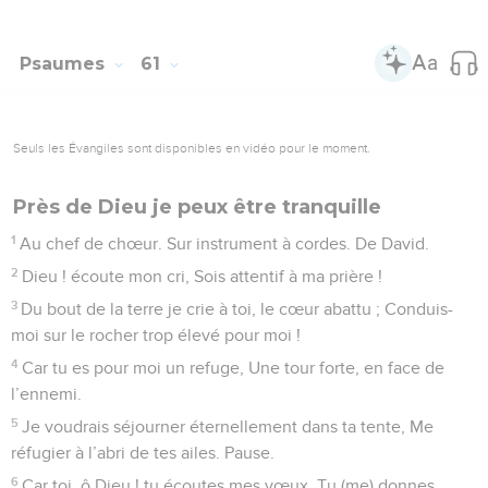
Psaumes
61
Seuls les Évangiles sont disponibles en vidéo pour le moment.
Près de Dieu je peux être tranquille
1
Au chef de chœur. Sur instrument à cordes. De David.
2
Dieu ! écoute mon cri, Sois attentif à ma prière !
3
Du bout de la terre je crie à toi, le cœur abattu ; Conduis-
moi sur le rocher trop élevé pour moi !
4
Car tu es pour moi un refuge, Une tour forte, en face de
l’ennemi.
5
Je voudrais séjourner éternellement dans ta tente, Me
réfugier à l’abri de tes ailes. Pause.
6
Car toi, ô Dieu ! tu écoutes mes vœux, Tu (me) donnes