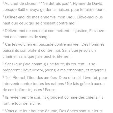
1
Au chef de chœur. “ “Ne détruis pas””. Hymne de David.
Lorsque Saül envoya garder la maison, pour le faire mourir.
2
Délivre-moi de mes ennemis, mon Dieu, Élève-moi plus
haut que ceux qui se dressent contre moi !
3
Délivre-moi de ceux qui commettent l’injustice, Et sauve-
moi des hommes de sang !
4
Car les voici en embuscade contre ma vie ; Des hommes
puissants complotent contre moi, Sans que je sois un
criminel, sans que j’aie péché, Éternel !
5
Sans (que j’aie commis) une faute, ils courent, ils se
préparent ; Réveille-toi, (viens) à ma rencontre, et regarde !
6
Toi, Éternel, Dieu des armées, Dieu d’Israël, Lève-toi, pour
intervenir contre toutes les nations ! Ne fais grâce à aucun
de ces traîtres injustes ! Pause.
7
Ils reviennent le soir, ils grondent comme des chiens, Ils
font le tour de la ville.
8
Voici que leur bouche écume, Des épées sont sur leurs