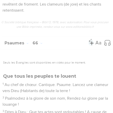
revêtent de froment. Les clameurs (de joie) et les chants
retentissent.
© Société biblique française – Bibli’O, 1978, avec autorisation. Pour vous procurer
une Bible imprimée, rendez-vous sur www.editionsbiblio.fr
Psaumes
66
Seuls les Évangiles sont disponibles en vidéo pour le moment.
Que tous les peuples te louent
1
Au chef de chœur. Cantique. Psaume. Lancez une clameur
vers Dieu (Habitants de) toute la terre !
2
Psalmodiez à la gloire de son nom, Rendez-lui gloire par la
louange !
3
Dites à Dieu : Que tes actes sont redoutables ! A cause de