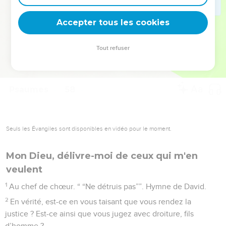
deviennent vos tremplins. Que vous guidiez un ministère, une
équipe, un groupe ou une famille, leur expérience est faite
Accepter tous les cookies
pour vous.
Tout refuser
Je découvre l’événement
Psaumes
58
Seuls les Évangiles sont disponibles en vidéo pour le moment.
Mon Dieu, délivre-moi de ceux qui m'en
veulent
1
Au chef de chœur. “ “Ne détruis pas””. Hymne de David.
2
En vérité, est-ce en vous taisant que vous rendez la
justice ? Est-ce ainsi que vous jugez avec droiture, fils
d’homme ?