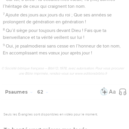
l’héritage de ceux qui craignent ton nom.
7
Ajoute des jours aux jours du roi ; Que ses années se
prolongent de génération en génération !
8
Qu’il siège pour toujours devant Dieu ! Fais que ta
bienveillance et ta vérité veillent sur lui !
9
Oui, je psalmodierai sans cesse en l’honneur de ton nom,
En accomplissant mes vœux jour après jour !
© Société biblique française – Bibli’O, 1978, avec autorisation. Pour vous procurer
une Bible imprimée, rendez-vous sur www.editionsbiblio.fr
Psaumes
62
Seuls les Évangiles sont disponibles en vidéo pour le moment.