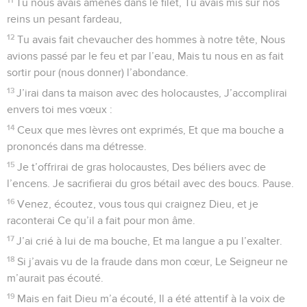
Tu nous avais amenés dans le filet, Tu avais mis sur nos
reins un pesant fardeau,
12
Tu avais fait chevaucher des hommes à notre tête, Nous
avions passé par le feu et par l’eau, Mais tu nous en as fait
sortir pour (nous donner) l’abondance.
13
J’irai dans ta maison avec des holocaustes, J’accomplirai
envers toi mes vœux :
14
Ceux que mes lèvres ont exprimés, Et que ma bouche a
prononcés dans ma détresse.
15
Je t’offrirai de gras holocaustes, Des béliers avec de
l’encens. Je sacrifierai du gros bétail avec des boucs. Pause.
16
Venez, écoutez, vous tous qui craignez Dieu, et je
raconterai Ce qu’il a fait pour mon âme.
17
J’ai crié à lui de ma bouche, Et ma langue a pu l’exalter.
18
Si j’avais vu de la fraude dans mon cœur, Le Seigneur ne
m’aurait pas écouté.
19
Mais en fait Dieu m’a écouté, Il a été attentif à la voix de