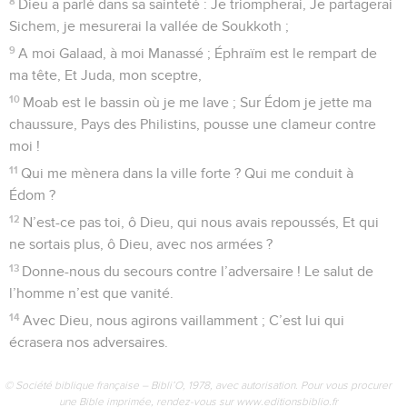
8
Dieu a parlé dans sa sainteté : Je triompherai, Je partagerai
Sichem, je mesurerai la vallée de Soukkoth ;
9
A moi Galaad, à moi Manassé ; Éphraïm est le rempart de
ma tête, Et Juda, mon sceptre,
10
Moab est le bassin où je me lave ; Sur Édom je jette ma
chaussure, Pays des Philistins, pousse une clameur contre
moi !
11
Qui me mènera dans la ville forte ? Qui me conduit à
Édom ?
12
N’est-ce pas toi, ô Dieu, qui nous avais repoussés, Et qui
ne sortais plus, ô Dieu, avec nos armées ?
13
Donne-nous du secours contre l’adversaire ! Le salut de
l’homme n’est que vanité.
14
Avec Dieu, nous agirons vaillamment ; C’est lui qui
écrasera nos adversaires.
© Société biblique française – Bibli’O, 1978, avec autorisation. Pour vous procurer
une Bible imprimée, rendez-vous sur www.editionsbiblio.fr