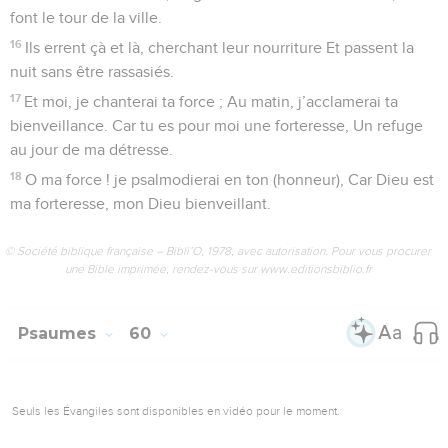
font le tour de la ville.
16
Ils errent çà et là, cherchant leur nourriture Et passent la
nuit sans être rassasiés.
17
Et moi, je chanterai ta force ; Au matin, j’acclamerai ta
bienveillance. Car tu es pour moi une forteresse, Un refuge
au jour de ma détresse.
18
O ma force ! je psalmodierai en ton (honneur), Car Dieu est
ma forteresse, mon Dieu bienveillant.
© Société biblique française – Bibli’O, 1978, avec autorisation. Pour vous procurer
une Bible imprimée, rendez-vous sur www.editionsbiblio.fr
Psaumes
60
Seuls les Évangiles sont disponibles en vidéo pour le moment.