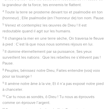
la grandeur de ta force, tes ennemis te flattent.
4
Toute la terre se prosterne devant toi et psalmodie en ton
(honneur) ; Elle psalmodie (en l’honneur de) ton nom. Pause.
5
Venez et contemplez les œuvres de Dieu ! Il est
redoutable quand il agit sur les humains.
6
Il changea la mer en une terre sèche, On traversa le fleuve
à pied : C’est là que nous nous sommes réjouis en lui.
7
Il domine éternellement par sa puissance, Ses yeux
surveillent les nations : Que les rebelles ne s’élèvent pas !
Pause.
8
Peuples, bénissez notre Dieu, Faites entendre (vos) voix
pour sa louange !
9
Il amène notre âme à la vie, Et il n’a pas exposé notre pied
à chanceler.
10
Car tu nous as sondés, ô Dieu ! Tu nous as éprouvés
comme on éprouve l’argent.
11