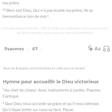
ma prière.
20
Béni soit Dieu, Qui n’a pas écarté ma prière, Ni sa
bienveillance loin de moi !
© Société biblique française – Bibli’O, 1978, avec autorisation. Pour vous procurer
une Bible imprimée, rendez-vous sur www.editionsbiblio.fr
Psaumes
67
Seuls les Évangiles sont disponibles en vidéo pour le moment.
Hymne pour accueillir le Dieu victorieux
1
Au chef de chœur. Avec instruments à cordes. Psaume.
Cantique.
2
Que Dieu nous accorde sa grâce et qu’il nous bénisse,
Qu’il fasse briller sur nous sa face, Pause.