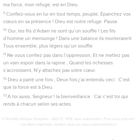
ma force, mon refuge, est en Dieu.
9
Confiez-vous en lui en tout temps, peuple, Épanchez vos
cœurs en sa présence ! Dieu est notre refuge. Pause.
10
Oui, les fils d’Adam ne sont qu’un souffle ! Les fils
d’homme un mensonge ! Dans une balance ils monteraient
Tous ensemble, plus légers qu’un souffle.
11
Ne vous confiez pas dans l’oppression, Et ne mettez pas
un vain espoir dans la rapine ; Quand les richesses
s’accroissent, N’y attachez pas votre cœur.
12
Dieu a parlé une fois ; Deux fois j’ai entendu ceci : C’est
que la force est à Dieu.
13
A toi aussi, Seigneur ! la bienveillance : Car c’est toi qui
rends à chacun selon ses actes.
© Société biblique française – Bibli’O, 1978, avec autorisation. Pour vous procurer
une Bible imprimée, rendez-vous sur www.editionsbiblio.fr