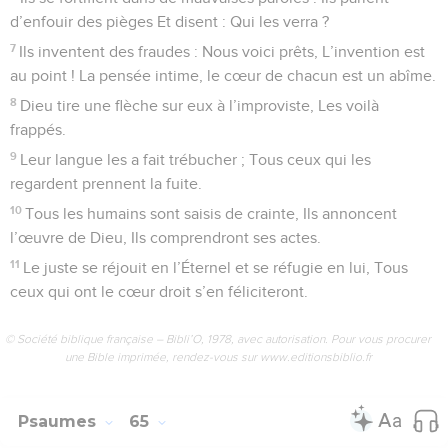
d’enfouir des pièges Et disent : Qui les verra ?
7
Ils inventent des fraudes : Nous voici prêts, L’invention est
au point ! La pensée intime, le cœur de chacun est un abîme.
8
Dieu tire une flèche sur eux à l’improviste, Les voilà
frappés.
9
Leur langue les a fait trébucher ; Tous ceux qui les
regardent prennent la fuite.
10
Tous les humains sont saisis de crainte, Ils annoncent
l’œuvre de Dieu, Ils comprendront ses actes.
11
Le juste se réjouit en l’Éternel et se réfugie en lui, Tous
ceux qui ont le cœur droit s’en féliciteront.
© Société biblique française – Bibli’O, 1978, avec autorisation. Pour vous procurer
une Bible imprimée, rendez-vous sur www.editionsbiblio.fr
Psaumes
65