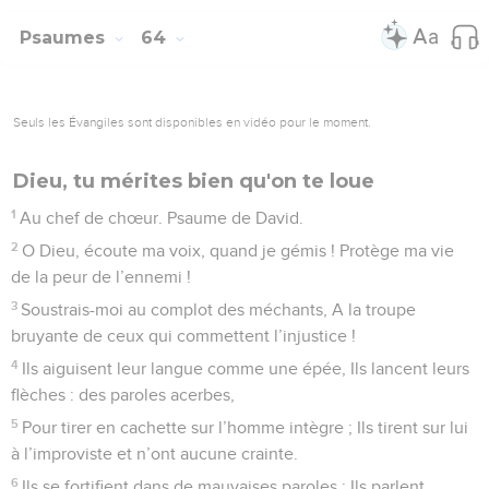
Psaumes
64
Seuls les Évangiles sont disponibles en vidéo pour le moment.
Dieu, tu mérites bien qu'on te loue
1
Au chef de chœur. Psaume de David.
2
O Dieu, écoute ma voix, quand je gémis ! Protège ma vie
de la peur de l’ennemi !
3
Soustrais-moi au complot des méchants, A la troupe
bruyante de ceux qui commettent l’injustice !
4
Ils aiguisent leur langue comme une épée, Ils lancent leurs
flèches : des paroles acerbes,
5
Pour tirer en cachette sur l’homme intègre ; Ils tirent sur lui
à l’improviste et n’ont aucune crainte.
6
Ils se fortifient dans de mauvaises paroles : Ils parlent