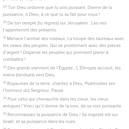
29
Ton Dieu ordonne que tu sois puissant, Donne de la
puissance, ô Dieu, à ce que tu as fait pour nous !
30
De ton temple (tu règnes) sur Jérusalem ; Les rois
t’apporteront des présents.
31
Menace l’animal des roseaux, La troupe des taureaux avec
les veaux des peuples, Qui se prosternent avec des pièces
d’argent ! Disperse les peuples qui prennent plaisir à
combattre !
32
Des grands viennent de l’Égypte ; L’Éthiopie accourt, les
mains (tendues) vers Dieu.
33
Royaumes de la terre, chantez à Dieu, Psalmodiez (en
l’honneur du) Seigneur, Pause.
34
Pour celui qui chevauche dans les cieux, les cieux
antiques ! Voici qu’il donne de la voix, de sa voix puissante.
35
Reconnaissez la puissance de Dieu ! Sa majesté est sur
Israël, et sa puissance dans les nues.
36