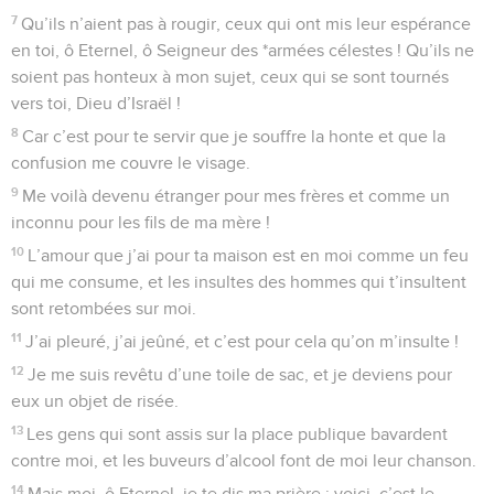
7
Qu’ils n’aient pas à rougir, ceux qui ont mis leur espérance
en toi, ô Eternel, ô Seigneur des *armées célestes ! Qu’ils ne
soient pas honteux à mon sujet, ceux qui se sont tournés
vers toi, Dieu d’Israël !
8
Car c’est pour te servir que je souffre la honte et que la
confusion me couvre le visage.
9
Me voilà devenu étranger pour mes frères et comme un
inconnu pour les fils de ma mère !
10
L’amour que j’ai pour ta maison est en moi comme un feu
qui me consume, et les insultes des hommes qui t’insultent
sont retombées sur moi.
11
J’ai pleuré, j’ai jeûné, et c’est pour cela qu’on m’insulte !
12
Je me suis revêtu d’une toile de sac, et je deviens pour
eux un objet de risée.
13
Les gens qui sont assis sur la place publique bavardent
contre moi, et les buveurs d’alcool font de moi leur chanson.
14
Mais moi, ô Eternel, je te dis ma prière : voici, c’est le