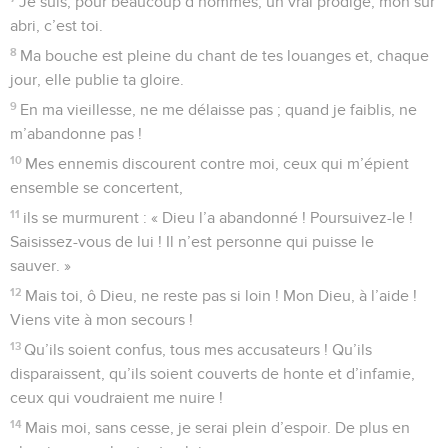
Je suis, pour beaucoup d’hommes, un vrai prodige, mon sûr
abri, c’est toi.
8
Ma bouche est pleine du chant de tes louanges et, chaque
jour, elle publie ta gloire.
9
En ma vieillesse, ne me délaisse pas ; quand je faiblis, ne
m’abandonne pas !
10
Mes ennemis discourent contre moi, ceux qui m’épient
ensemble se concertent,
11
ils se murmurent : « Dieu l’a abandonné ! Poursuivez-le !
Saisissez-vous de lui ! Il n’est personne qui puisse le
sauver. »
12
Mais toi, ô Dieu, ne reste pas si loin ! Mon Dieu, à l’aide !
Viens vite à mon secours !
13
Qu’ils soient confus, tous mes accusateurs ! Qu’ils
disparaissent, qu’ils soient couverts de honte et d’infamie,
ceux qui voudraient me nuire !
14
Mais moi, sans cesse, je serai plein d’espoir. De plus en