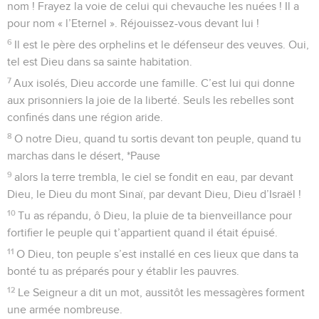
nom ! Frayez la voie de celui qui chevauche les nuées ! Il a
pour nom « l’Eternel ». Réjouissez-vous devant lui !
6
Il est le père des orphelins et le défenseur des veuves. Oui,
tel est Dieu dans sa sainte habitation.
7
Aux isolés, Dieu accorde une famille. C’est lui qui donne
aux prisonniers la joie de la liberté. Seuls les rebelles sont
confinés dans une région aride.
8
O notre Dieu, quand tu sortis devant ton peuple, quand tu
marchas dans le désert, *Pause
9
alors la terre trembla, le ciel se fondit en eau, par devant
Dieu, le Dieu du mont Sinaï, par devant Dieu, Dieu d’Israël !
10
Tu as répandu, ô Dieu, la pluie de ta bienveillance pour
fortifier le peuple qui t’appartient quand il était épuisé.
11
O Dieu, ton peuple s’est installé en ces lieux que dans ta
bonté tu as préparés pour y établir les pauvres.
12
Le Seigneur a dit un mot, aussitôt les messagères forment
une armée nombreuse.