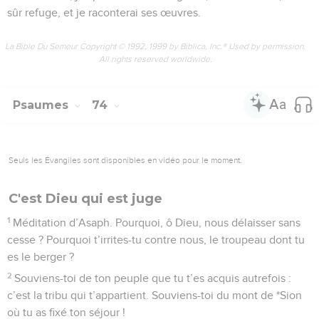
sûr refuge, et je raconterai ses œuvres.
La Bible Du Semeur Copyright © 1992, 1999 by Biblica, Inc.® Used by permission.
All rights reserved worldwide.
Psaumes
74
Seuls les Évangiles sont disponibles en vidéo pour le moment.
C'est Dieu qui est juge
1
Méditation d’Asaph. Pourquoi, ô Dieu, nous délaisser sans
cesse ? Pourquoi t’irrites-tu contre nous, le troupeau dont tu
es le berger ?
2
Souviens-toi de ton peuple que tu t’es acquis autrefois :
c’est la tribu qui t’appartient. Souviens-toi du mont de *Sion
où tu as fixé ton séjour !