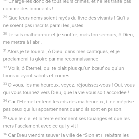
Charge-les donc de tous leurs crimes, et ne les traite pas
comme des innocents !
29
Que leurs noms soient rayés du livre des vivants ! Qu’ils
ne soient pas inscrits parmi les justes !
30
Je suis malheureux et je souffre, mais ton secours, ô Dieu,
me mettra à l’abri.
31
Alors je te louerai, ô Dieu, dans mes cantiques, et je
proclamerai ta gloire par ma reconnaissance.
32
Voilà, ô Eternel, qui te plaît plus qu’un bœuf ou qu’un
taureau ayant sabots et cornes.
33
O vous, les malheureux, voyez, réjouissez-vous ! Oui, vous
qui vous tournez vers Dieu, que la vie vous soit accordée !
34
Car l’Eternel entend les cris des malheureux, il ne méprise
pas ceux qui lui appartiennent quand ils sont en prison.
35
Que le ciel et la terre entonnent ses louanges et que les
mers l’acclament avec ce qui y vit !
36
Car Dieu viendra sauver la ville de *Sion et il rebâtira les