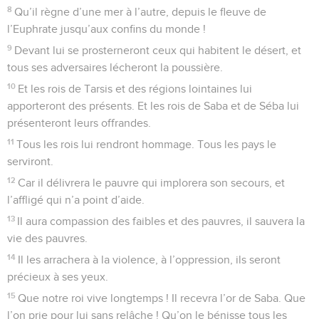
8
Qu’il règne d’une mer à l’autre, depuis le fleuve de
l’Euphrate jusqu’aux confins du monde !
9
Devant lui se prosterneront ceux qui habitent le désert, et
tous ses adversaires lécheront la poussière.
10
Et les rois de Tarsis et des régions lointaines lui
apporteront des présents. Et les rois de Saba et de Séba lui
présenteront leurs offrandes.
11
Tous les rois lui rendront hommage. Tous les pays le
serviront.
12
Car il délivrera le pauvre qui implorera son secours, et
l’affligé qui n’a point d’aide.
13
Il aura compassion des faibles et des pauvres, il sauvera la
vie des pauvres.
14
Il les arrachera à la violence, à l’oppression, ils seront
précieux à ses yeux.
15
Que notre roi vive longtemps ! Il recevra l’or de Saba. Que
l’on prie pour lui sans relâche ! Qu’on le bénisse tous les