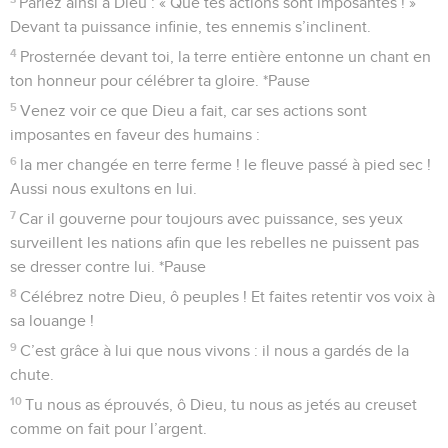
Parlez ainsi à Dieu : « Que tes actions sont imposantes ! »
Devant ta puissance infinie, tes ennemis s’inclinent.
4
Prosternée devant toi, la terre entière entonne un chant en
ton honneur pour célébrer ta gloire. *Pause
5
Venez voir ce que Dieu a fait, car ses actions sont
imposantes en faveur des humains :
6
la mer changée en terre ferme ! le fleuve passé à pied sec !
Aussi nous exultons en lui.
7
Car il gouverne pour toujours avec puissance, ses yeux
surveillent les nations afin que les rebelles ne puissent pas
se dresser contre lui. *Pause
8
Célébrez notre Dieu, ô peuples ! Et faites retentir vos voix à
sa louange !
9
C’est grâce à lui que nous vivons : il nous a gardés de la
chute.
10
Tu nous as éprouvés, ô Dieu, tu nous as jetés au creuset
comme on fait pour l’argent.