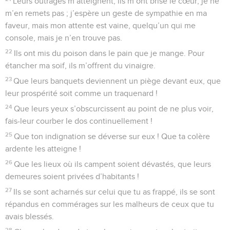
Leurs outrages m’atteignent, ils m’ont brisé le cœur, je ne
m’en remets pas ; j’espère un geste de sympathie en ma
faveur, mais mon attente est vaine, quelqu’un qui me
console, mais je n’en trouve pas.
22
Ils ont mis du poison dans le pain que je mange. Pour
étancher ma soif, ils m’offrent du vinaigre.
23
Que leurs banquets deviennent un piège devant eux, que
leur prospérité soit comme un traquenard !
24
Que leurs yeux s’obscurcissent au point de ne plus voir,
fais-leur courber le dos continuellement !
25
Que ton indignation se déverse sur eux ! Que ta colère
ardente les atteigne !
26
Que les lieux où ils campent soient dévastés, que leurs
demeures soient privées d’habitants !
27
Ils se sont acharnés sur celui que tu as frappé, ils se sont
répandus en commérages sur les malheurs de ceux que tu
avais blessés.
28