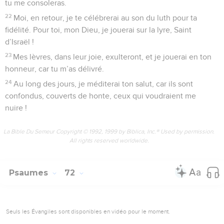
tu me consoleras.
22
Moi, en retour, je te célébrerai au son du luth pour ta
fidélité. Pour toi, mon Dieu, je jouerai sur la lyre, Saint
d’Israël !
23
Mes lèvres, dans leur joie, exulteront, et je jouerai en ton
honneur, car tu m’as délivré.
24
Au long des jours, je méditerai ton salut, car ils sont
confondus, couverts de honte, ceux qui voudraient me
nuire !
La Bible Du Semeur Copyright © 1992, 1999 by Biblica, Inc.® Used by permission.
All rights reserved worldwide.
Psaumes
72
Seuls les Évangiles sont disponibles en vidéo pour le moment.