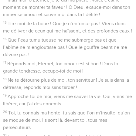
moment de montrer ta faveur ! O Dieu, exauce-moi dans ton
immense amour et sauve-moi dans ta fidélité !
15
Tire-moi de la boue ! Que je n’enfonce pas ! Viens donc
me délivrer de ceux qui me haïssent, et des profondes eaux !
16
Que l’eau tumultueuse ne me submerge pas et que
l’abîme ne m’engloutisse pas ! Que le gouffre béant ne me
dévore pas !
17
Réponds-moi, Eternel, ton amour est si bon ! Dans ta
grande tendresse, occupe-toi de moi !
18
Ne te détourne plus de moi, ton serviteur ! Je suis dans la
détresse, réponds-moi sans tarder !
19
Approche-toi de moi, viens me sauver la vie. Oui, viens me
libérer, car j’ai des ennemis.
20
Toi, tu connais ma honte, tu sais que l’on m’insulte, qu’on
se moque de moi. Ils sont là, devant toi, tous mes
persécuteurs.
21