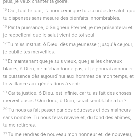
plus, je veux chanter ta gloire.
15
Oui, tout le jour, j’annoncerai que tu accordes le salut, que
tu dispenses sans mesure des bienfaits innombrables.
16
Par ta puissance, ô Seigneur Eternel, je me présenterai et
je rappellerai que le salut vient de toi seul.
17
Tu m’as instruit, ô Dieu, dès ma jeunesse ; jusqu’à ce jour,
je publie tes merveilles.
18
Et maintenant que je suis vieux, que j’ai les cheveux
blancs, ô Dieu, ne m’abandonne pas, et je pourrai annoncer
ta puissance dès aujourd’hui aux hommes de mon temps, et
ta vaillance aux générations à venir.
19
Car ta justice, ô Dieu, est infinie, car tu as fait des choses
merveilleuses ! Qui donc, ô Dieu, serait semblable à toi ?
20
Tu nous as fait passer par des détresses et des malheurs
sans nombre. Tu nous feras revivre et, du fond des abîmes,
tu me retireras.
21
Tu me rendras de nouveau mon honneur et, de nouveau,