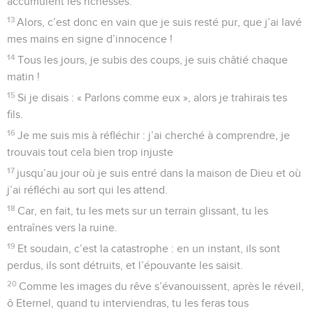
accumulent les richesses.
13
Alors, c’est donc en vain que je suis resté pur, que j’ai lavé
mes mains en signe d’innocence !
14
Tous les jours, je subis des coups, je suis châtié chaque
matin !
15
Si je disais : « Parlons comme eux », alors je trahirais tes
fils.
16
Je me suis mis à réfléchir : j’ai cherché à comprendre, je
trouvais tout cela bien trop injuste
17
jusqu’au jour où je suis entré dans la maison de Dieu et où
j’ai réfléchi au sort qui les attend.
18
Car, en fait, tu les mets sur un terrain glissant, tu les
entraînes vers la ruine.
19
Et soudain, c’est la catastrophe : en un instant, ils sont
perdus, ils sont détruits, et l’épouvante les saisit.
20
Comme les images du rêve s’évanouissent, après le réveil,
ô Eternel, quand tu interviendras, tu les feras tous