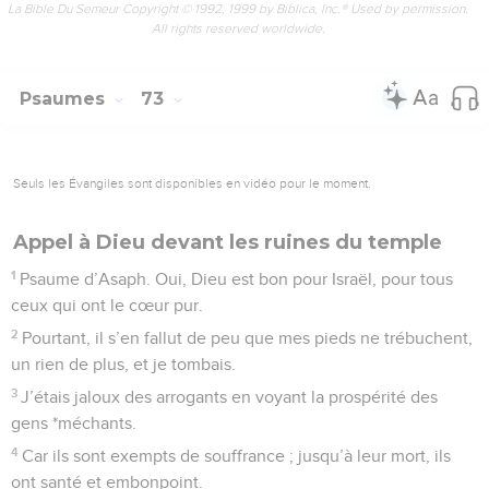
La Bible Du Semeur Copyright © 1992, 1999 by Biblica, Inc.® Used by permission.
All rights reserved worldwide.
Psaumes
73
Seuls les Évangiles sont disponibles en vidéo pour le moment.
Appel à Dieu devant les ruines du temple
1
Psaume d’Asaph. Oui, Dieu est bon pour Israël, pour tous
ceux qui ont le cœur pur.
2
Pourtant, il s’en fallut de peu que mes pieds ne trébuchent,
un rien de plus, et je tombais.
3
J’étais jaloux des arrogants en voyant la prospérité des
gens *méchants.
4
Car ils sont exempts de souffrance ; jusqu’à leur mort, ils
ont santé et embonpoint.