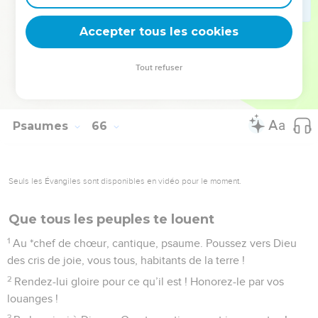
14
Les prés couverts de brebis, les vallées drapées de blé :
Accepter tous les cookies
tout chante et clame sa joie.
La Bible Du Semeur Copyright © 1992, 1999 by Biblica, Inc.® Used by permission.
Tout refuser
All rights reserved worldwide.
Psaumes
66
Seuls les Évangiles sont disponibles en vidéo pour le moment.
Que tous les peuples te louent
1
Au *chef de chœur, cantique, psaume. Poussez vers Dieu
des cris de joie, vous tous, habitants de la terre !
2
Rendez-lui gloire pour ce qu’il est ! Honorez-le par vos
louanges !
3