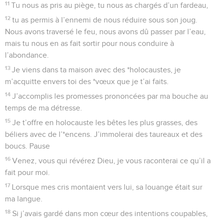
11
Tu nous as pris au piège, tu nous as chargés d’un fardeau,
12
tu as permis à l’ennemi de nous réduire sous son joug.
Nous avons traversé le feu, nous avons dû passer par l’eau,
mais tu nous en as fait sortir pour nous conduire à
l’abondance.
13
Je viens dans ta maison avec des *holocaustes, je
m’acquitte envers toi des *vœux que je t’ai faits.
14
J’accomplis les promesses prononcées par ma bouche au
temps de ma détresse.
15
Je t’offre en holocauste les bêtes les plus grasses, des
béliers avec de l’*encens. J’immolerai des taureaux et des
boucs. Pause
16
Venez, vous qui révérez Dieu, je vous raconterai ce qu’il a
fait pour moi.
17
Lorsque mes cris montaient vers lui, sa louange était sur
ma langue.
18
Si j’avais gardé dans mon cœur des intentions coupables,