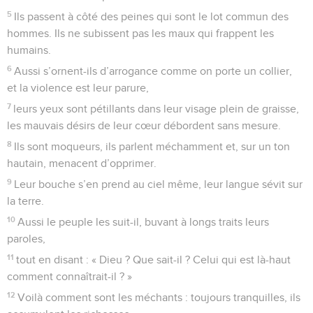
5
Ils passent à côté des peines qui sont le lot commun des
hommes. Ils ne subissent pas les maux qui frappent les
humains.
6
Aussi s’ornent-ils d’arrogance comme on porte un collier,
et la violence est leur parure,
7
leurs yeux sont pétillants dans leur visage plein de graisse,
les mauvais désirs de leur cœur débordent sans mesure.
8
Ils sont moqueurs, ils parlent méchamment et, sur un ton
hautain, menacent d’opprimer.
9
Leur bouche s’en prend au ciel même, leur langue sévit sur
la terre.
10
Aussi le peuple les suit-il, buvant à longs traits leurs
paroles,
11
tout en disant : « Dieu ? Que sait-il ? Celui qui est là-haut
comment connaîtrait-il ? »
12
Voilà comment sont les méchants : toujours tranquilles, ils