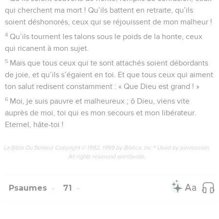
qui cherchent ma mort ! Qu’ils battent en retraite, qu’ils
soient déshonorés, ceux qui se réjouissent de mon malheur !
4
Qu’ils tournent les talons sous le poids de la honte, ceux
qui ricanent à mon sujet.
5
Mais que tous ceux qui te sont attachés soient débordants
de joie, et qu’ils s’égaient en toi. Et que tous ceux qui aiment
ton salut redisent constamment : « Que Dieu est grand ! »
6
Moi, je suis pauvre et malheureux ; ô Dieu, viens vite
auprès de moi, toi qui es mon secours et mon libérateur.
Eternel, hâte-toi !
La Bible Du Semeur Copyright © 1992, 1999 by Biblica, Inc.® Used by permission.
All rights reserved worldwide.
Psaumes
71