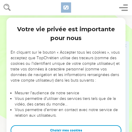
revêt de puissance,
8
il calme le bruit des mers, tout le fracas de leurs vagues, et
Semeur
le tumulte des peuples.
Votre vie privée est importante
Psaumes
65
9
Ceux qui habitent au bout du monde sont saisis
pour nous
d’admiration à la vue de tes prodiges. Tu fais tressaillir de
joie le levant et le couchant.
En cliquant sur le bouton « Accepter tous les cookies », vous
10
Car tu prends soin de la terre et tu l’abreuves. Tu la
acceptez que TopChrétien utilise des traceurs (comme des
combles de richesses ! Dieu, ton ruisseau est rempli d’eau :
cookies ou l'identifiant unique de votre compte utilisateur) et
tu fais pousser le froment pour les humains en fertilisant la
traite vos données à caractère personnel (comme vos
données de navigation et les informations renseignées dans
terre.
votre compte utilisateur) dans les buts suivants :
11
Tu donnes à tous ses sillons de l’eau en surabondance. Tu
en aplanis les mottes, tu l’amollis par les pluies, et tu bénis
Mesurer l'audience de notre service
ce qui germe.
Vous permettre d'utiliser des services tiers tels que de la
vidéo, des cartes du monde…
12
Tu as couronné l’année de tes bienfaits ; partout où tu es
Vous permettre d'entrer en contact avec notre service de
passé, la terre est fertilisée.
relation aux utilisateurs.
13
Les pâturages des steppes sont largement arrosés, et les
coteaux se revêtent d’une ceinture de joie.
Choisir mes cookies