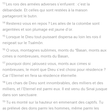
13
Les rois des armées adverses s’enfuient : c’est la
débandade. Et celles qui sont restées à la maison
partageront le butin.
14
Resterez-vous en repos ? Les ailes de la colombe sont
argentées et son plumage est jaune d’or.
15
Lorsque le Dieu tout-puissant dispersa au loin les rois il
neigeait sur le Tsalmôn.
16
O vous, montagnes sublimes, monts du *Basan, monts aux
cimes si nombreuses, monts du Basan,
17
pourquoi donc jalousez-vous, monts aux cimes si
nombreuses, le mont que Dieu s’est choisi pour résidence ?
Car l’Eternel en fera sa résidence éternelle.
18
Les chars de Dieu sont innombrables, des milliers et des
milliers, et l’Eternel est parmi eux. Il est venu du Sinaï jusque
dans son sanctuaire.
19
Tu es monté sur la hauteur en emmenant des captifs. Tu
as prélevé des dons parmi les hommes, même parmi les