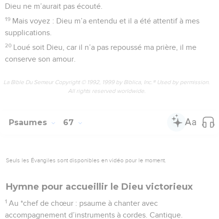
Dieu ne m’aurait pas écouté.
19
Mais voyez : Dieu m’a entendu et il a été attentif à mes
supplications.
20
Loué soit Dieu, car il n’a pas repoussé ma prière, il me
conserve son amour.
La Bible Du Semeur Copyright © 1992, 1999 by Biblica, Inc.® Used by permission.
All rights reserved worldwide.
Psaumes
67
Seuls les Évangiles sont disponibles en vidéo pour le moment.
Hymne pour accueillir le Dieu victorieux
1
Au *chef de chœur : psaume à chanter avec
accompagnement d’instruments à cordes. Cantique.