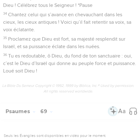
Dieu ! Célébrez tous le Seigneur ! *Pause
34
Chantez celui qui s’avance en chevauchant dans les
cieux, les cieux antiques ! Voici qu’il fait retentir sa voix, sa
voix éclatante.
35
Proclamez que Dieu est fort, sa majesté resplendit sur
Israël, et sa puissance éclate dans les nuées.
36
Tu es redoutable, ô Dieu, du fond de ton sanctuaire : oui,
c’est le Dieu d’Israël qui donne au peuple force et puissance.
Loué soit Dieu !
La Bible Du Semeur Copyright © 1992, 1999 by Biblica, Inc.® Used by permission.
All rights reserved worldwide.
Psaumes
69
Seuls les Évangiles sont disponibles en vidéo pour le moment.