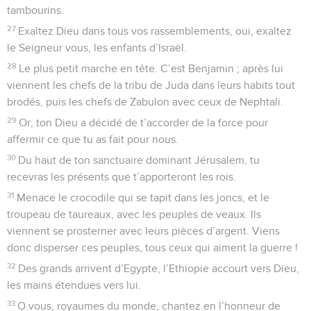
tambourins.
27
Exaltez Dieu dans tous vos rassemblements, oui, exaltez
le Seigneur vous, les enfants d’Israël.
28
Le plus petit marche en tête. C’est Benjamin ; après lui
viennent les chefs de la tribu de Juda dans leurs habits tout
brodés, puis les chefs de Zabulon avec ceux de Nephtali.
29
Or, ton Dieu a décidé de t’accorder de la force pour
affermir ce que tu as fait pour nous.
30
Du haut de ton sanctuaire dominant Jérusalem, tu
recevras les présents que t’apporteront les rois.
31
Menace le crocodile qui se tapit dans les joncs, et le
troupeau de taureaux, avec les peuples de veaux. Ils
viennent se prosterner avec leurs pièces d’argent. Viens
donc disperser ces peuples, tous ceux qui aiment la guerre !
32
Des grands arrivent d’Egypte, l’Ethiopie accourt vers Dieu,
les mains étendues vers lui.
33
O vous, royaumes du monde, chantez en l’honneur de