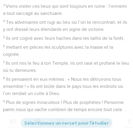
3
Viens visiter ces lieux qui sont toujours en ruine : l’ennemi
a tout saccagé au sanctuaire.
4
Tes adversaires ont rugi au lieu où l’on te rencontrait, et ils
y ont dressé leurs étendards en signe de victoire.
5
Ils ont cogné avec leurs haches dans les taillis de la forêt,
6
mettant en pièces les sculptures avec la masse et la
cognée.
7
Ils ont mis le feu à ton Temple, ils ont rasé et profané le lieu
où tu demeures.
8
Ils pensaient en eux-mêmes : « Nous les détruirons tous
ensemble ! » Ils ont brûlé dans le pays tous les endroits où
l’on rendait un culte à Dieu.
9
Plus de signes miraculeux ! Plus de prophètes ! Personne
parmi nous qui sache combien de temps encore tout cela
durera.
10
Jusques à quand, ô Dieu, l’agresseur *blasphémera-t-il ?
Contenus
Versions
Commentaires
Strong
Dictionnaire
L’ennemi pourra-t-il t’insulter sans relâche ?