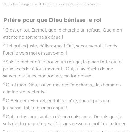
Seuls les Évangiles sont disponibles en vidéo pour le moment.
Prière pour que Dieu bénisse le roi
1
C’est en toi, Eternel, que je cherche un refuge. Que mon
attente ne soit jamais déçue !
2
Toi qui es juste, délivre-moi ! Oui, secours-moi ! Tends
l’oreille vers moi et sauve-moi !
3
Sois le rocher où je trouve un refuge, la place forte où je
peux accéder à tout moment ! Oui, tu as résolu de me
sauver, car tu es mon rocher, ma forteresse.
4
O toi mon Dieu, sauve-moi des *méchants, des hommes
criminels et violents !
5
O Seigneur Eternel, en toi j’espère, car, depuis ma
jeunesse, toi, tu es mon appui !
6
Oui, tu fus mon soutien dès ma naissance. Depuis que je
suis né, tu me protèges. J’ai sans cesse un motif de te louer.
7