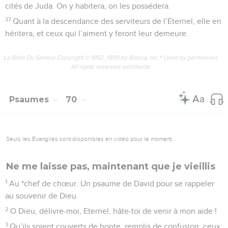
cités de Juda. On y habitera, on les possédera.
37
Quant à la descendance des serviteurs de l’Eternel, elle en
héritera, et ceux qui l’aiment y feront leur demeure.
La Bible Du Semeur Copyright © 1992, 1999 by Biblica, Inc.® Used by permission.
All rights reserved worldwide.
Psaumes
70
Seuls les Évangiles sont disponibles en vidéo pour le moment.
Ne me laisse pas, maintenant que je vieillis
1
Au *chef de chœur. Un psaume de David pour se rappeler
au souvenir de Dieu.
2
O Dieu, délivre-moi, Eternel, hâte-toi de venir à mon aide !
3
Qu’ils soient couverts de honte, remplis de confusion, ceux