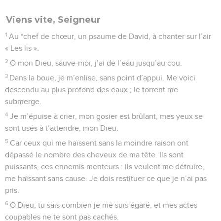
Viens vite, Seigneur
1
Au *chef de chœur, un psaume de David, à chanter sur l’air
« Les lis ».
2
O mon Dieu, sauve-moi, j’ai de l’eau jusqu’au cou.
3
Dans la boue, je m’enlise, sans point d’appui. Me voici
descendu au plus profond des eaux ; le torrent me
submerge.
4
Je m’épuise à crier, mon gosier est brûlant, mes yeux se
sont usés à t’attendre, mon Dieu.
5
Car ceux qui me haïssent sans la moindre raison ont
dépassé le nombre des cheveux de ma tête. Ils sont
puissants, ces ennemis menteurs : ils veulent me détruire,
me haïssant sans cause. Je dois restituer ce que je n’ai pas
pris.
6
O Dieu, tu sais combien je me suis égaré, et mes actes
coupables ne te sont pas cachés.