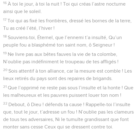
16
À toi le jour, à toi la nuit ! Toi qui créas l’astre nocturne
ainsi que le soleil.
17
Toi qui as fixé les frontières, dressé les bornes de la terre,
Tu as créé l’été, l’hiver !
18
Souviens-toi, Éternel, que l’ennemi t’a insulté, Qu’un
peuple fou a blasphémé ton saint nom, ô Seigneur !
19
Ne livre pas aux bêtes fauves la vie de ta colombe,
N’oublie pas indéfiniment le troupeau de tes affligés !
20
Sois attentif à ton alliance, car la mesure est comble ! Les
lieux retirés du pays sont des repaires de brigands.
21
Que l’opprimé ne reste pas sous l’insulte et la honte ! Que
les malheureux et les pauvres puissent louer ton nom !
22
Debout, ô Dieu ! défends ta cause ! Rappelle-toi l’insulte
que, tout le jour, t’adresse un fou ! N’oublie pas les clameurs
de tous tes adversaires, Ni le tumulte grandissant que font
monter sans cesse Ceux qui se dressent contre toi.