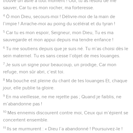
trouve un asile à tout moment ! Oui, tu as résolu de me
sauver, Car tu es mon rocher, ma forteresse.
4
Ô mon Dieu, secours-moi ! Délivre-moi de la main de
l’impie ! Arrache-moi au poing du scélérat et du tyran !
5
Car tu es mon espoir, Seigneur, mon Dieu, Tu es ma
sauvegarde et mon appui depuis ma tendre enfance !
6
Tu me soutiens depuis que je suis né. Tu m’as choisi dès le
sein maternel. Tu es sans cesse l’objet de mes louanges.
7
Je suis un signe pour beaucoup, un prodige, Car mon
refuge, mon sûr abri, c’est toi.
8
Ma bouche est pleine du chant de tes louanges Et, chaque
jour, elle publie ta gloire.
9
En ma vieillesse, ne me rejette pas ; Quand je faiblis, ne
m’abandonne pas !
10
Mes ennemis discourent contre moi, Ceux qui m’épient se
concertent ensemble.
11
Ils se murmurent : « Dieu l’a abandonné ! Poursuivez-le !