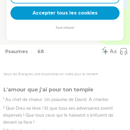
nous bénit.
8
Oui, que Dieu nous bénisse et que les gens le craignent.
Accepter tous les cookies
Jusqu’au bout de la terre !
Tout refuser
© 2013 - 2010 BLF Editions
Psaumes
68
Seuls les Évangiles sont disponibles en vidéo pour le moment.
L'amour que j'ai pour ton temple
1
Au chef de chœur. Un psaume de David. À chanter.
2
Que Dieu se lève ! Et que tous ses adversaires soient
dispersés ! Que tous ceux qui le haïssent s’enfuient de
devant sa face !
3