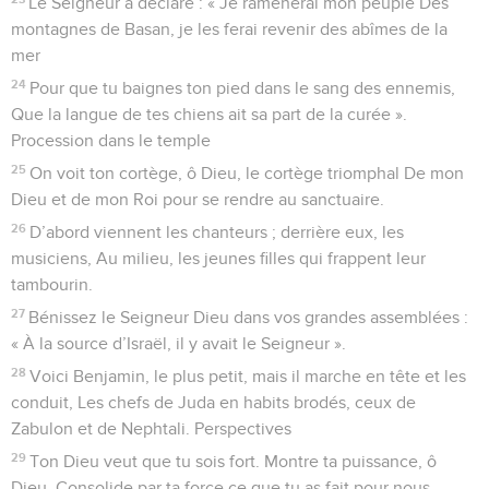
Le Seigneur a déclaré : « Je ramènerai mon peuple Des
montagnes de Basan, je les ferai revenir des abîmes de la
mer
24
Pour que tu baignes ton pied dans le sang des ennemis,
Que la langue de tes chiens ait sa part de la curée ».
Procession dans le temple
25
On voit ton cortège, ô Dieu, le cortège triomphal De mon
Dieu et de mon Roi pour se rendre au sanctuaire.
26
D’abord viennent les chanteurs ; derrière eux, les
musiciens, Au milieu, les jeunes filles qui frappent leur
tambourin.
27
Bénissez le Seigneur Dieu dans vos grandes assemblées :
« À la source d’Israël, il y avait le Seigneur ».
28
Voici Benjamin, le plus petit, mais il marche en tête et les
conduit, Les chefs de Juda en habits brodés, ceux de
Zabulon et de Nephtali. Perspectives
29
Ton Dieu veut que tu sois fort. Montre ta puissance, ô
Dieu, Consolide par ta force ce que tu as fait pour nous.