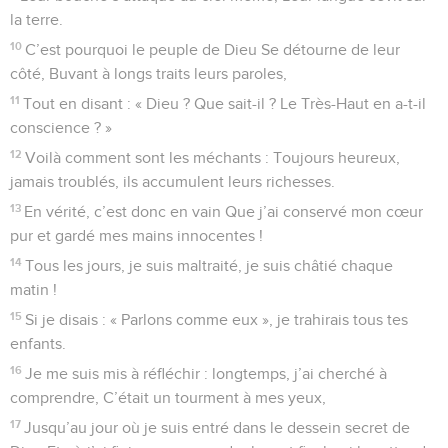
la terre.
10
C’est pourquoi le peuple de Dieu Se détourne de leur
côté, Buvant à longs traits leurs paroles,
11
Tout en disant : « Dieu ? Que sait-il ? Le Très-Haut en a-t-il
conscience ? »
12
Voilà comment sont les méchants : Toujours heureux,
jamais troublés, ils accumulent leurs richesses.
13
En vérité, c’est donc en vain Que j’ai conservé mon cœur
pur et gardé mes mains innocentes !
14
Tous les jours, je suis maltraité, je suis châtié chaque
matin !
15
Si je disais : « Parlons comme eux », je trahirais tous tes
enfants.
16
Je me suis mis à réfléchir : longtemps, j’ai cherché à
comprendre, C’était un tourment à mes yeux,
17
Jusqu’au jour où je suis entré dans le dessein secret de