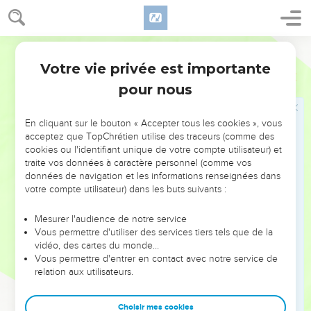
Hymne pour accueillir le Dieu victorieux
Parole Vivante
1
Au chef de chœur. Un psaume à chanter avec
Votre vie privée est importante
Psaumes
67
accompagnement d’instruments à cordes.
pour nous
2
Que Dieu nous fasse grâce ! Qu’il veuille nous bénir ! Que
l’éclat de sa face resplendisse sur nous
En cliquant sur le bouton « Accepter tous les cookies », vous
3
Afin qu’on reconnaisse tes voies dans le pays, Ainsi que
acceptez que TopChrétien utilise des traceurs (comme des
cookies ou l'identifiant unique de votre compte utilisateur) et
ton salut dans toutes les nations !
traite vos données à caractère personnel (comme vos
4
Que les peuples te louent, ô Dieu, oui, qu’ils te louent, Et
données de navigation et les informations renseignées dans
votre compte utilisateur) dans les buts suivants :
qu’ils te rendent grâces, les peuples tous ensemble !
5
Que les nations jubilent et soient dans l’allégresse Car,
Mesurer l'audience de notre service
avec équité, tu gouvernes les peuples, Tu conduis les
Vous permettre d'utiliser des services tiers tels que de la
nations, les États de ce monde !
vidéo, des cartes du monde…
Vous permettre d'entrer en contact avec notre service de
6
Que les peuples te louent, ô Dieu, oui, qu’ils te louent, Les
relation aux utilisateurs.
peuples tous ensemble !
7
Notre terre a produit ses récoltes, ses fruits, Notre Dieu
Choisir mes cookies