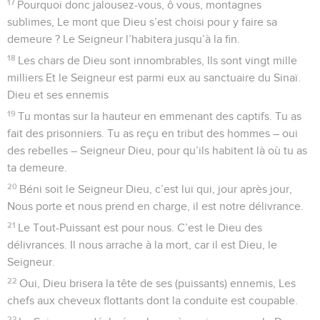
17
Pourquoi donc jalousez-vous, ô vous, montagnes
sublimes, Le mont que Dieu s’est choisi pour y faire sa
demeure ? Le Seigneur l’habitera jusqu’à la fin.
18
Les chars de Dieu sont innombrables, Ils sont vingt mille
milliers Et le Seigneur est parmi eux au sanctuaire du Sinaï.
Dieu et ses ennemis
19
Tu montas sur la hauteur en emmenant des captifs. Tu as
fait des prisonniers. Tu as reçu en tribut des hommes – oui
des rebelles – Seigneur Dieu, pour qu’ils habitent là où tu as
ta demeure.
20
Béni soit le Seigneur Dieu, c’est lui qui, jour après jour,
Nous porte et nous prend en charge, il est notre délivrance.
21
Le Tout-Puissant est pour nous. C’est le Dieu des
délivrances. Il nous arrache à la mort, car il est Dieu, le
Seigneur.
22
Oui, Dieu brisera la tête de ses (puissants) ennemis, Les
chefs aux cheveux flottants dont la conduite est coupable.
23