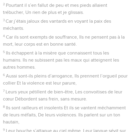
2
Pourtant il s’en fallut de peu et mes pieds allaient
trébucher, Un rien de plus et je glissais.
3
Car j’étais jaloux des vantards en voyant la paix des
méchants.
4
Car ils sont exempts de souffrance, Ils ne pensent pas à la
mort, leur corps est en bonne santé.
5
Ils échappent à la misère que connaissent tous les
humains. Ils ne subissent pas les maux qui atteignent les
autres hommes.
6
Aussi sont-ils pleins d’arrogance, Ils prennent l’orgueil pour
collier Et la violence est leur parure,
7
Leurs yeux pétillent de bien-être, Les convoitises de leur
cœur Débordent sans frein, sans mesure.
8
Ils sont railleurs et insolents Et ils se vantent méchamment
de leurs méfaits, De leurs violences. Ils parlent sur un ton
hautain,
9
Leur bouche s’attaque au ciel même, Leur langue sévit sur