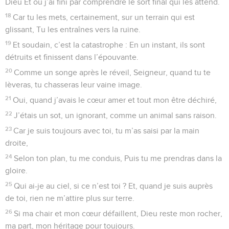
Dieu Et où j’ai fini par comprendre le sort final qui les attend.
18
Car tu les mets, certainement, sur un terrain qui est
glissant, Tu les entraînes vers la ruine.
19
Et soudain, c’est la catastrophe : En un instant, ils sont
détruits et finissent dans l’épouvante.
20
Comme un songe après le réveil, Seigneur, quand tu te
lèveras, tu chasseras leur vaine image.
21
Oui, quand j’avais le cœur amer et tout mon être déchiré,
22
J’étais un sot, un ignorant, comme un animal sans raison.
23
Car je suis toujours avec toi, tu m’as saisi par la main
droite,
24
Selon ton plan, tu me conduis, Puis tu me prendras dans la
gloire.
25
Qui ai-je au ciel, si ce n’est toi ? Et, quand je suis auprès
de toi, rien ne m’attire plus sur terre.
26
Si ma chair et mon cœur défaillent, Dieu reste mon rocher,
ma part, mon héritage pour toujours.