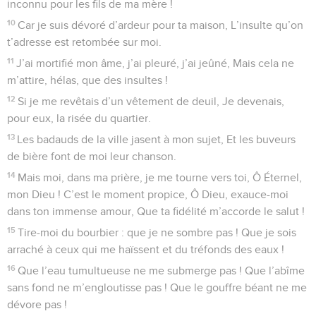
inconnu pour les fils de ma mère !
10
Car je suis dévoré d’ardeur pour ta maison, L’insulte qu’on
t’adresse est retombée sur moi.
11
J’ai mortifié mon âme, j’ai pleuré, j’ai jeûné, Mais cela ne
m’attire, hélas, que des insultes !
12
Si je me revêtais d’un vêtement de deuil, Je devenais,
pour eux, la risée du quartier.
13
Les badauds de la ville jasent à mon sujet, Et les buveurs
de bière font de moi leur chanson.
14
Mais moi, dans ma prière, je me tourne vers toi, Ô Éternel,
mon Dieu ! C’est le moment propice, Ô Dieu, exauce-moi
dans ton immense amour, Que ta fidélité m’accorde le salut !
15
Tire-moi du bourbier : que je ne sombre pas ! Que je sois
arraché à ceux qui me haïssent et du tréfonds des eaux !
16
Que l’eau tumultueuse ne me submerge pas ! Que l’abîme
sans fond ne m’engloutisse pas ! Que le gouffre béant ne me
dévore pas !