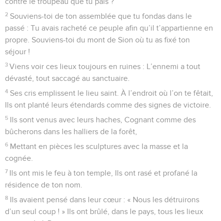
contre le troupeau que tu pais ?
2
Souviens-toi de ton assemblée que tu fondas dans le
passé : Tu avais racheté ce peuple afin qu’il t’appartienne en
propre. Souviens-toi du mont de Sion où tu as fixé ton
séjour !
3
Viens voir ces lieux toujours en ruines : L’ennemi a tout
dévasté, tout saccagé au sanctuaire.
4
Ses cris emplissent le lieu saint. À l’endroit où l’on te fêtait,
Ils ont planté leurs étendards comme des signes de victoire.
5
Ils sont venus avec leurs haches, Cognant comme des
bûcherons dans les halliers de la forêt,
6
Mettant en pièces les sculptures avec la masse et la
cognée.
7
Ils ont mis le feu à ton temple, Ils ont rasé et profané la
résidence de ton nom.
8
Ils avaient pensé dans leur cœur : « Nous les détruirons
d’un seul coup ! » Ils ont brûlé, dans le pays, tous les lieux