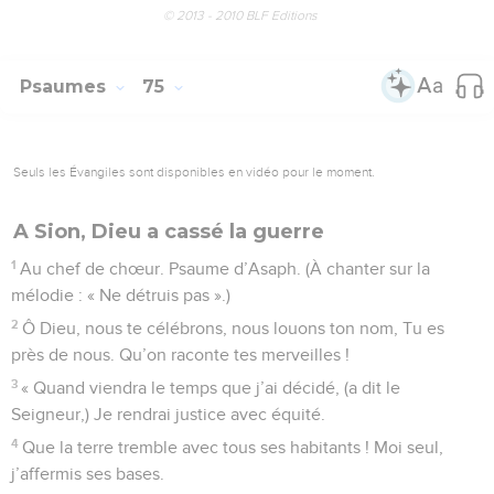
© 2013 - 2010 BLF Editions
Psaumes
75
Seuls les Évangiles sont disponibles en vidéo pour le moment.
A Sion, Dieu a cassé la guerre
1
Au chef de chœur. Psaume d’Asaph. (À chanter sur la
mélodie : « Ne détruis pas ».)
2
Ô Dieu, nous te célébrons, nous louons ton nom, Tu es
près de nous. Qu’on raconte tes merveilles !
3
« Quand viendra le temps que j’ai décidé, (a dit le
Seigneur,) Je rendrai justice avec équité.
4
Que la terre tremble avec tous ses habitants ! Moi seul,
j’affermis ses bases.