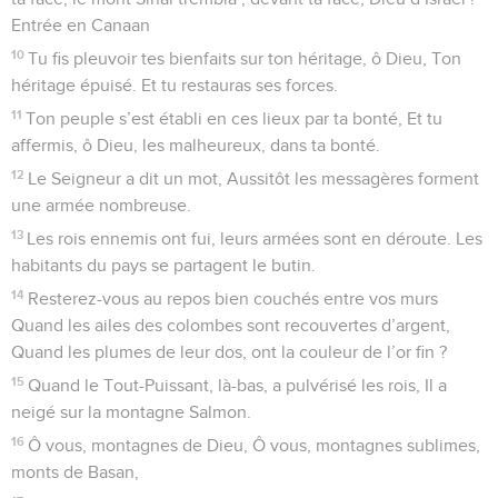
Entrée en Canaan
10
Tu fis pleuvoir tes bienfaits sur ton héritage, ô Dieu, Ton
héritage épuisé. Et tu restauras ses forces.
11
Ton peuple s’est établi en ces lieux par ta bonté, Et tu
affermis, ô Dieu, les malheureux, dans ta bonté.
12
Le Seigneur a dit un mot, Aussitôt les messagères forment
une armée nombreuse.
13
Les rois ennemis ont fui, leurs armées sont en déroute. Les
habitants du pays se partagent le butin.
14
Resterez-vous au repos bien couchés entre vos murs
Quand les ailes des colombes sont recouvertes d’argent,
Quand les plumes de leur dos, ont la couleur de l’or fin ?
15
Quand le Tout-Puissant, là-bas, a pulvérisé les rois, Il a
neigé sur la montagne Salmon.
16
Ô vous, montagnes de Dieu, Ô vous, montagnes sublimes,
monts de Basan,