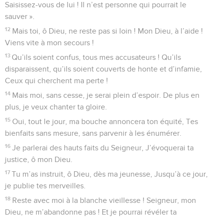
Saisissez-vous de lui ! Il n’est personne qui pourrait le
sauver ».
12
Mais toi, ô Dieu, ne reste pas si loin ! Mon Dieu, à l’aide !
Viens vite à mon secours !
13
Qu’ils soient confus, tous mes accusateurs ! Qu’ils
disparaissent, qu’ils soient couverts de honte et d’infamie,
Ceux qui cherchent ma perte !
14
Mais moi, sans cesse, je serai plein d’espoir. De plus en
plus, je veux chanter ta gloire.
15
Oui, tout le jour, ma bouche annoncera ton équité, Tes
bienfaits sans mesure, sans parvenir à les énumérer.
16
Je parlerai des hauts faits du Seigneur, J’évoquerai ta
justice, ô mon Dieu.
17
Tu m’as instruit, ô Dieu, dès ma jeunesse, Jusqu’à ce jour,
je publie tes merveilles.
18
Reste avec moi à la blanche vieillesse ! Seigneur, mon
Dieu, ne m’abandonne pas ! Et je pourrai révéler ta