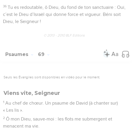
36
Tu es redoutable, ô Dieu, du fond de ton sanctuaire : Oui,
c’est le Dieu d’Israël qui donne force et vigueur. Béni soit
Dieu, le Seigneur !
© 2013 - 2010 BLF Editions
Psaumes
69
Seuls les Évangiles sont disponibles en vidéo pour le moment.
Viens vite, Seigneur
1
Au chef de chœur. Un psaume de David (à chanter sur)
« Les lis ».
2
Ô mon Dieu, sauve-moi : les flots me submergent et
menacent ma vie.