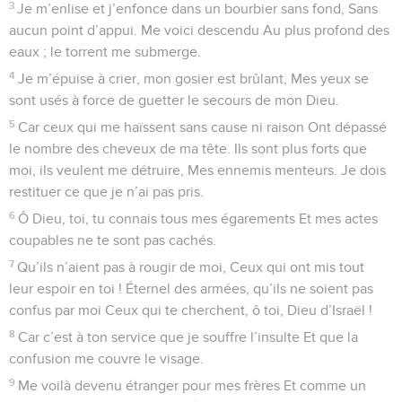
3
Je m’enlise et j’enfonce dans un bourbier sans fond, Sans
aucun point d’appui. Me voici descendu Au plus profond des
eaux ; le torrent me submerge.
4
Je m’épuise à crier, mon gosier est brûlant, Mes yeux se
sont usés à force de guetter le secours de mon Dieu.
5
Car ceux qui me haïssent sans cause ni raison Ont dépassé
le nombre des cheveux de ma tête. Ils sont plus forts que
moi, ils veulent me détruire, Mes ennemis menteurs. Je dois
restituer ce que je n’ai pas pris.
6
Ô Dieu, toi, tu connais tous mes égarements Et mes actes
coupables ne te sont pas cachés.
7
Qu’ils n’aient pas à rougir de moi, Ceux qui ont mis tout
leur espoir en toi ! Éternel des armées, qu’ils ne soient pas
confus par moi Ceux qui te cherchent, ô toi, Dieu d’Israël !
8
Car c’est à ton service que je souffre l’insulte Et que la
confusion me couvre le visage.
9
Me voilà devenu étranger pour mes frères Et comme un