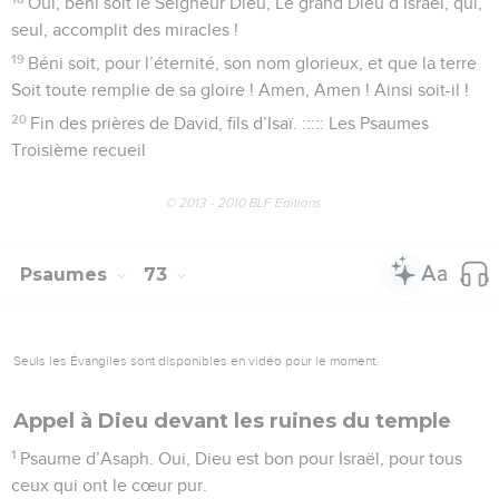
Oui, béni soit le Seigneur Dieu, Le grand Dieu d’Israël, qui,
seul, accomplit des miracles !
19
Béni soit, pour l’éternité, son nom glorieux, et que la terre
Soit toute remplie de sa gloire ! Amen, Amen ! Ainsi soit-il !
20
Fin des prières de David, fils d’Isaï. ::::: Les Psaumes
Troisième recueil
© 2013 - 2010 BLF Editions
Psaumes
73
Seuls les Évangiles sont disponibles en vidéo pour le moment.
Appel à Dieu devant les ruines du temple
1
Psaume d’Asaph. Oui, Dieu est bon pour Israël, pour tous
ceux qui ont le cœur pur.