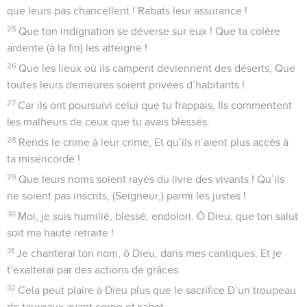
que leurs pas chancellent ! Rabats leur assurance !
25
Que ton indignation se déverse sur eux ! Que ta colère
ardente (à la fin) les atteigne !
26
Que les lieux où ils campent deviennent des déserts, Que
toutes leurs demeures soient privées d’habitants !
27
Car ils ont poursuivi celui que tu frappais, Ils commentent
les malheurs de ceux que tu avais blessés.
28
Rends le crime à leur crime, Et qu’ils n’aient plus accès à
ta miséricorde !
29
Que leurs noms soient rayés du livre des vivants ! Qu’ils
ne soient pas inscrits, (Seigneur,) parmi les justes !
30
Moi, je suis humilié, blessé, endolori. Ô Dieu, que ton salut
soit ma haute retraite !
31
Je chanterai ton nom, ô Dieu, dans mes cantiques, Et je
t’exalterai par des actions de grâces.
32
Cela peut plaire à Dieu plus que le sacrifice D’un troupeau
de taureaux ayant corne et sabot.