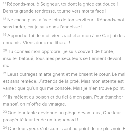
17
Réponds-moi, ô Seigneur, toi dont la grâce est douce !
Dans ta grande tendresse, tourne vers moi ta face !
18
Ne cache plus ta face loin de ton serviteur ! Réponds-moi
sans tarder, car je suis dans l’angoisse !
19
Approche-toi de moi, viens racheter mon âme Car j’ai des
ennemis. Viens donc me libérer !
20
Tu connais mon opprobre : je suis couvert de honte,
insulté, bafoué, tous mes persécuteurs se tiennent devant
moi,
21
Leurs outrages m’atteignent et me brisent le cœur, Le mal
est sans remède. J’attends de la pitié, Mais mon attente est
vaine ; quelqu’un qui me console, Mais je n’en trouve point.
22
Ils mêlent du poison et du fiel à mon pain. Pour étancher
ma soif, on m’offre du vinaigre.
23
Que leur table devienne un piège devant eux, Que leur
prospérité leur tende un traquenard !
24
Que leurs yeux s’obscurcissent au point de ne plus voir, Et