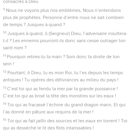
consacrés à Dieu.
9
Nous ne voyons plus nos emblèmes, Nous n’entendons
plus de prophètes. Personne d’entre nous ne sait combien
de temps ? Jusques à quand ?
10
Jusques à quand, ô (Seigneur) Dieu, l’adversaire insultera-
t-il ? Les ennemis pourront-ils donc sans cesse outrager ton
saint nom ?
11
Pourquoi retires-tu ta main ? Sors donc ta droite de ton
sein !
12
Pourtant, ô Dieu, tu es mon Roi, tu l’es depuis les temps
antiques ! Tu opères des délivrances au milieu du pays !
13
C’est toi qui as fendu la mer par ta grande puissance !
C’est toi qui as brisé la tête des monstres sur les eaux !
14
Toi qui as fracassé l’échine du grand dragon marin, Et qui
l’as donné en pâture aux requins de la mer !
15
Toi qui as fait jaillir des sources et les eaux en torrent ! Toi
qui as desséché le lit des flots intarissables !