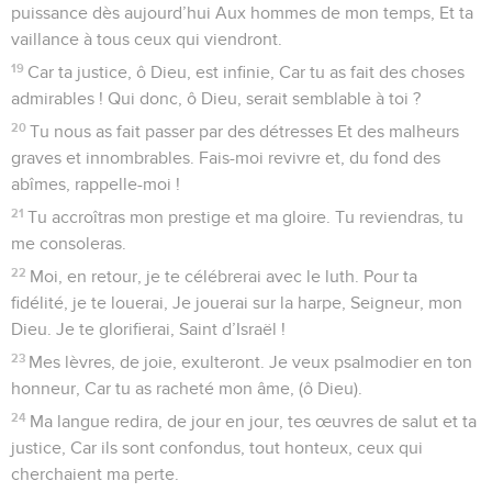
puissance dès aujourd’hui Aux hommes de mon temps, Et ta
vaillance à tous ceux qui viendront.
19
Car ta justice, ô Dieu, est infinie, Car tu as fait des choses
admirables ! Qui donc, ô Dieu, serait semblable à toi ?
20
Tu nous as fait passer par des détresses Et des malheurs
graves et innombrables. Fais-moi revivre et, du fond des
abîmes, rappelle-moi !
21
Tu accroîtras mon prestige et ma gloire. Tu reviendras, tu
me consoleras.
22
Moi, en retour, je te célébrerai avec le luth. Pour ta
fidélité, je te louerai, Je jouerai sur la harpe, Seigneur, mon
Dieu. Je te glorifierai, Saint d’Israël !
23
Mes lèvres, de joie, exulteront. Je veux psalmodier en ton
honneur, Car tu as racheté mon âme, (ô Dieu).
24
Ma langue redira, de jour en jour, tes œuvres de salut et ta
justice, Car ils sont confondus, tout honteux, ceux qui
cherchaient ma perte.