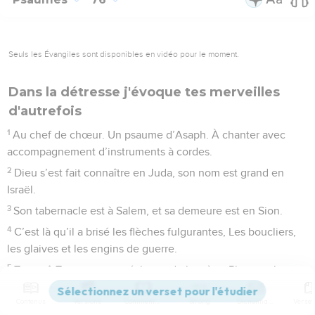
Seuls les Évangiles sont disponibles en vidéo pour le moment.
Dans la détresse j'évoque tes merveilles
d'autrefois
1
Au chef de chœur. Un psaume d’Asaph. À chanter avec
accompagnement d’instruments à cordes.
2
Dieu s’est fait connaître en Juda, son nom est grand en
Israël.
3
Son tabernacle est à Salem, et sa demeure est en Sion.
4
C’est là qu’il a brisé les flèches fulgurantes, Les boucliers,
les glaives et les engins de guerre.
5
Tu es, ô Tout-puissant, éclatant de lumière, Plus que les
monts des ravisseurs.
Contenus
Versions
Commentaires
Strong
Dictionnaire
6
Tous les vaillants guerriers ont été dépouillés, Ils se sont