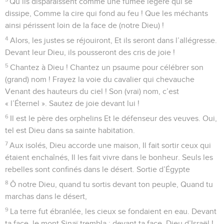
Qu’ils disparaissent comme une fumée légère qui se
dissipe, Comme la cire qui fond au feu ! Que les méchants
ainsi périssent loin de la face de (notre Dieu) !
4
Alors, les justes se réjouiront, Et ils seront dans l’allégresse.
Devant leur Dieu, ils pousseront des cris de joie !
5
Chantez à Dieu ! Chantez un psaume pour célébrer son
(grand) nom ! Frayez la voie du cavalier qui chevauche
Venant des hauteurs du ciel ! Son (vrai) nom, c’est
« l’Éternel ». Sautez de joie devant lui !
6
Il est le père des orphelins Et le défenseur des veuves. Oui,
tel est Dieu dans sa sainte habitation.
7
Aux isolés, Dieu accorde une maison, Il fait sortir ceux qui
étaient enchaînés, Il les fait vivre dans le bonheur. Seuls les
rebelles sont confinés dans le désert. Sortie d’Égypte
8
Ô notre Dieu, quand tu sortis devant ton peuple, Quand tu
marchas dans le désert,
9
La terre fut ébranlée, les cieux se fondaient en eau. Devant
ta face, le mont Sinaï trembla ; devant ta face, Dieu d’Israël !