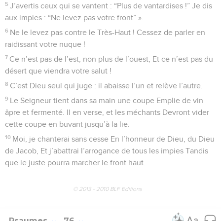
5
J’avertis ceux qui se vantent : “Plus de vantardises !” Je dis
aux impies : “Ne levez pas votre front” ».
6
Ne le levez pas contre le Très-Haut ! Cessez de parler en
raidissant votre nuque !
7
Ce n’est pas de l’est, non plus de l’ouest, Et ce n’est pas du
désert que viendra votre salut !
8
C’est Dieu seul qui juge : il abaisse l’un et relève l’autre.
9
Le Seigneur tient dans sa main une coupe Emplie de vin
âpre et fermenté. Il en verse, et les méchants Devront vider
cette coupe en buvant jusqu’à la lie.
10
Moi, je chanterai sans cesse En l’honneur de Dieu, du Dieu
de Jacob, Et j’abattrai l’arrogance de tous les impies Tandis
que le juste pourra marcher le front haut.
© 2013 - 2010 BLF Editions
Psaumes
76