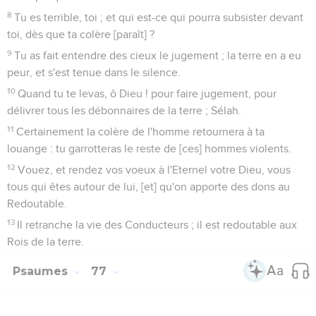
8
Tu es terrible, toi ; et qui est-ce qui pourra subsister devant
toi, dès que ta colère [paraît] ?
9
Tu as fait entendre des cieux le jugement ; la terre en a eu
peur, et s'est tenue dans le silence.
10
Quand tu te levas, ô Dieu ! pour faire jugement, pour
délivrer tous les débonnaires de la terre ; Sélah.
11
Certainement la colère de l'homme retournera à ta
louange : tu garrotteras le reste de [ces] hommes violents.
12
Vouez, et rendez vos voeux à l'Eternel votre Dieu, vous
tous qui êtes autour de lui, [et] qu'on apporte des dons au
Redoutable.
13
Il retranche la vie des Conducteurs ; il est redoutable aux
Rois de la terre.
Psaumes
77