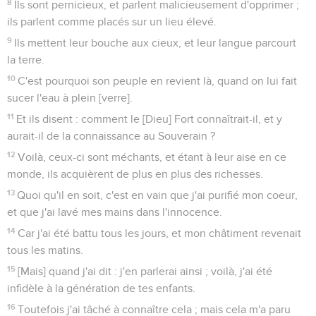
8
Ils sont pernicieux, et parlent malicieusement d'opprimer ;
ils parlent comme placés sur un lieu élevé.
9
Ils mettent leur bouche aux cieux, et leur langue parcourt
la terre.
10
C'est pourquoi son peuple en revient là, quand on lui fait
sucer l'eau à plein [verre].
11
Et ils disent : comment le [Dieu] Fort connaîtrait-il, et y
aurait-il de la connaissance au Souverain ?
12
Voilà, ceux-ci sont méchants, et étant à leur aise en ce
monde, ils acquièrent de plus en plus des richesses.
13
Quoi qu'il en soit, c'est en vain que j'ai purifié mon coeur,
et que j'ai lavé mes mains dans l'innocence.
14
Car j'ai été battu tous les jours, et mon châtiment revenait
tous les matins.
15
[Mais] quand j'ai dit : j'en parlerai ainsi ; voilà, j'ai été
infidèle à la génération de tes enfants.
16
Toutefois j'ai tâché à connaître cela ; mais cela m'a paru