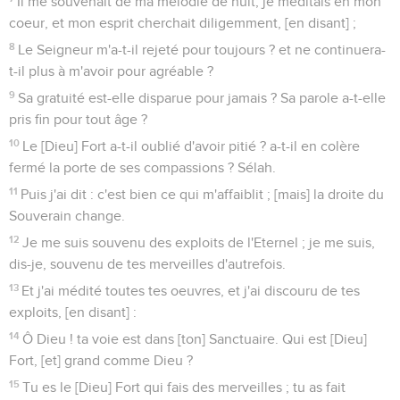
Il me souvenait de ma mélodie de nuit, je méditais en mon
coeur, et mon esprit cherchait diligemment, [en disant] ;
8
Le Seigneur m'a-t-il rejeté pour toujours ? et ne continuera-
t-il plus à m'avoir pour agréable ?
9
Sa gratuité est-elle disparue pour jamais ? Sa parole a-t-elle
pris fin pour tout âge ?
10
Le [Dieu] Fort a-t-il oublié d'avoir pitié ? a-t-il en colère
fermé la porte de ses compassions ? Sélah.
11
Puis j'ai dit : c'est bien ce qui m'affaiblit ; [mais] la droite du
Souverain change.
12
Je me suis souvenu des exploits de l'Eternel ; je me suis,
dis-je, souvenu de tes merveilles d'autrefois.
13
Et j'ai médité toutes tes oeuvres, et j'ai discouru de tes
exploits, [en disant] :
14
Ô Dieu ! ta voie est dans [ton] Sanctuaire. Qui est [Dieu]
Fort, [et] grand comme Dieu ?
15
Tu es le [Dieu] Fort qui fais des merveilles ; tu as fait