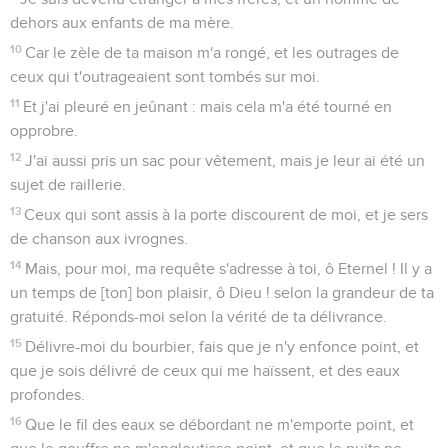
dehors aux enfants de ma mère.
10
Car le zèle de ta maison m'a rongé, et les outrages de
ceux qui t'outrageaient sont tombés sur moi.
11
Et j'ai pleuré en jeûnant : mais cela m'a été tourné en
opprobre.
12
J'ai aussi pris un sac pour vêtement, mais je leur ai été un
sujet de raillerie.
13
Ceux qui sont assis à la porte discourent de moi, et je sers
de chanson aux ivrognes.
14
Mais, pour moi, ma requête s'adresse à toi, ô Eternel ! Il y a
un temps de [ton] bon plaisir, ô Dieu ! selon la grandeur de ta
gratuité. Réponds-moi selon la vérité de ta délivrance.
15
Délivre-moi du bourbier, fais que je n'y enfonce point, et
que je sois délivré de ceux qui me haïssent, et des eaux
profondes.
16
Que le fil des eaux se débordant ne m'emporte point, et