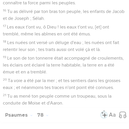
connaître ta force parmi les peuples.
16
Tu as délivré par ton bras ton peuple, les enfants de Jacob
et de Joseph ; Sélah.
17
Les eaux t'ont vu, ô Dieu ! les eaux t'ont vu, [et] ont
tremblé, même les abîmes en ont été émus.
18
Les nuées ont versé un déluge d'eau ; les nuées ont fait
retentir leur son ; tes traits aussi ont volé çà et là.
19
Le son de ton tonnerre était accompagné de croulements,
les éclairs ont éclairé la terre habitable, la terre en a été
émue et en a tremblé.
20
Ta voie a été par la mer ; et tes sentiers dans les grosses
eaux ; et néanmoins tes traces n'ont point été connues.
21
Tu as mené ton peuple comme un troupeau, sous la
conduite de Moïse et d'Aaron.
Psaumes
78