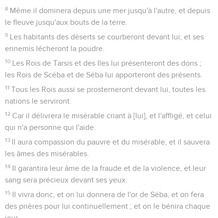
8
Même il dominera depuis une mer jusqu'à l'autre, et depuis
le fleuve jusqu'aux bouts de la terre.
9
Les habitants des déserts se courberont devant lui, et ses
ennemis lécheront la poudre.
10
Les Rois de Tarsis et des Iles lui présenteront des dons ;
les Rois de Scéba et de Séba lui apporteront des présents.
11
Tous les Rois aussi se prosterneront devant lui, toutes les
nations le serviront.
12
Car il délivrera le misérable criant à [lui], et l'affligé, et celui
qui n'a personne qui l'aide.
13
Il aura compassion du pauvre et du misérable, et il sauvera
les âmes des misérables.
14
Il garantira leur âme de la fraude et de la violence, et leur
sang sera précieux devant ses yeux.
15
Il vivra donc, et on lui donnera de l'or de Séba, et on fera
des prières pour lui continuellement ; et on le bénira chaque
jour.