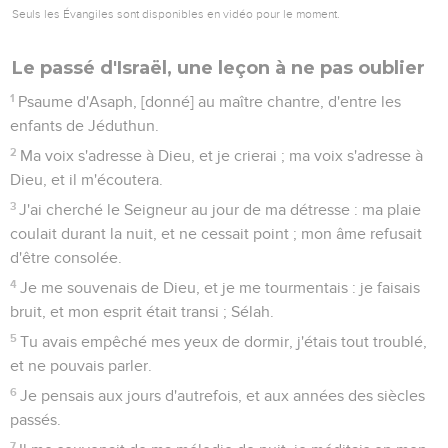
Seuls les Évangiles sont disponibles en vidéo pour le moment.
Le passé d'Israël, une leçon à ne pas oublier
1
Psaume d'Asaph, [donné] au maître chantre, d'entre les
enfants de Jéduthun.
2
Ma voix s'adresse à Dieu, et je crierai ; ma voix s'adresse à
Dieu, et il m'écoutera.
3
J'ai cherché le Seigneur au jour de ma détresse : ma plaie
coulait durant la nuit, et ne cessait point ; mon âme refusait
d'être consolée.
4
Je me souvenais de Dieu, et je me tourmentais : je faisais
bruit, et mon esprit était transi ; Sélah.
5
Tu avais empêché mes yeux de dormir, j'étais tout troublé,
et ne pouvais parler.
6
Je pensais aux jours d'autrefois, et aux années des siècles
passés.
7