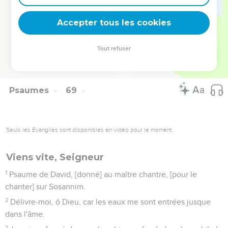
un son véhément.
35
Attribuez la force à Dieu ; sa magnificence est sur Israël, et
Accepter tous les cookies
sa force est dans les nuées.
36
Ô Dieu ! Tu es redouté à cause de tes Sanctuaires. Le
Tout refuser
[Dieu] Fort d'Israël est celui qui donne la force et la
puissance à son peuple ; Béni soit Dieu !
Psaumes
69
Seuls les Évangiles sont disponibles en vidéo pour le moment.
Viens vite, Seigneur
1
Psaume de David, [donné] au maître chantre, [pour le
chanter] sur Sosannim.
2
Délivre-moi, ô Dieu, car les eaux me sont entrées jusque
dans l'âme.
3