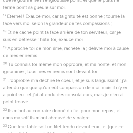
que le gouffre ne m'engloutisse point, et que le puits ne
ferme point sa gueule sur moi.
17
Eternel ! Exauce-moi, car ta gratuité est bonne ; tourne la
face vers moi selon la grandeur de tes compassions ;
18
Et ne cache point ta face arrière de ton serviteur, car je
suis en détresse : hâte-toi, exauce-moi.
19
Approche-toi de mon âme, rachète-la ; délivre-moi à cause
de mes ennemis.
20
Tu connais toi-même mon opprobre, et ma honte, et mon
ignominie ; tous mes ennemis sont devant toi.
21
L'opprobre m'a déchiré le coeur, et je suis languissant ; j'ai
attendu que quelqu'un eût compassion de moi, mais il n'y en
a point eu : et j'ai attendu des consolateurs, mais je n'en ai
point trouvé.
22
Ils m'ont au contraire donné du fiel pour mon repas ; et
dans ma soif ils m'ont abreuvé de vinaigre.
23
Que leur table soit un filet tendu devant eux ; et [que ce