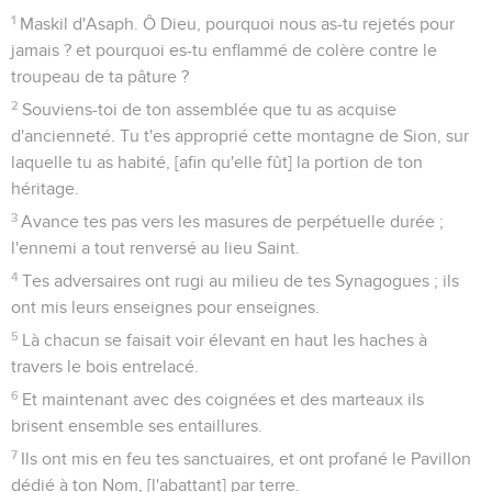
1
Maskil d'Asaph. Ô Dieu, pourquoi nous as-tu rejetés pour
jamais ? et pourquoi es-tu enflammé de colère contre le
troupeau de ta pâture ?
2
Souviens-toi de ton assemblée que tu as acquise
d'ancienneté. Tu t'es approprié cette montagne de Sion, sur
laquelle tu as habité, [afin qu'elle fût] la portion de ton
héritage.
3
Avance tes pas vers les masures de perpétuelle durée ;
l'ennemi a tout renversé au lieu Saint.
4
Tes adversaires ont rugi au milieu de tes Synagogues ; ils
ont mis leurs enseignes pour enseignes.
5
Là chacun se faisait voir élevant en haut les haches à
travers le bois entrelacé.
6
Et maintenant avec des coignées et des marteaux ils
brisent ensemble ses entaillures.
7
Ils ont mis en feu tes sanctuaires, et ont profané le Pavillon
dédié à ton Nom, [l'abattant] par terre.