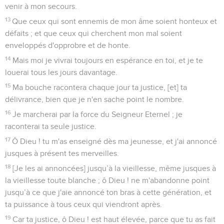
venir à mon secours.
13
Que ceux qui sont ennemis de mon âme soient honteux et
défaits ; et que ceux qui cherchent mon mal soient
enveloppés d'opprobre et de honte.
14
Mais moi je vivrai toujours en espérance en toi, et je te
louerai tous les jours davantage.
15
Ma bouche racontera chaque jour ta justice, [et] ta
délivrance, bien que je n'en sache point le nombre.
16
Je marcherai par la force du Seigneur Eternel ; je
raconterai ta seule justice.
17
Ô Dieu ! tu m'as enseigné dès ma jeunesse, et j'ai annoncé
jusques à présent tes merveilles.
18
[Je les ai annoncées] jusqu’à la vieillesse, même jusques à
la vieillesse toute blanche ; ô Dieu ! ne m'abandonne point
jusqu’à ce que j'aie annoncé ton bras à cette génération, et
ta puissance à tous ceux qui viendront après.
19
Car ta justice, ô Dieu ! est haut élevée, parce que tu as fait