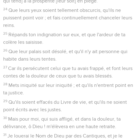
qui tend] à la prospérité [leur soit] en piège.
24
Que leurs yeux soient tellement obscurcis, qu'ils ne
puissent point voir ; et fais continuellement chanceler leurs
reins.
25
Répands ton indignation sur eux, et que l'ardeur de ta
colère les saisisse.
26
Que leur palais soit désolé, et qu'il n'y ait personne qui
habite dans leurs tentes.
27
Car ils persécutent celui que tu avais frappé, et font leurs
contes de la douleur de ceux que tu avais blessés.
28
Mets iniquité sur leur iniquité ; et qu'ils n'entrent point en
ta justice.
29
Qu'ils soient effacés du Livre de vie, et qu'ils ne soient
point écrits avec les justes.
30
Mais pour moi, qui suis affligé, et dans la douleur, ta
délivrance, ô Dieu ! m'élèvera en une haute retraite.
31
Je louerai le Nom de Dieu par des Cantiques, et je le