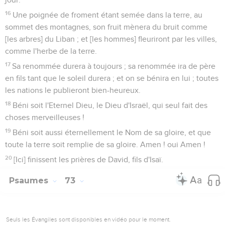
16
Une poignée de froment étant semée dans la terre, au
sommet des montagnes, son fruit mènera du bruit comme
[les arbres] du Liban ; et [les hommes] fleuriront par les villes,
comme l'herbe de la terre.
17
Sa renommée durera à toujours ; sa renommée ira de père
en fils tant que le soleil durera ; et on se bénira en lui ; toutes
les nations le publieront bien-heureux.
18
Béni soit l'Eternel Dieu, le Dieu d'Israël, qui seul fait des
choses merveilleuses !
19
Béni soit aussi éternellement le Nom de sa gloire, et que
toute la terre soit remplie de sa gloire. Amen ! oui Amen !
20
[Ici] finissent les prières de David, fils d'Isaï.
Psaumes
73
Seuls les Évangiles sont disponibles en vidéo pour le moment.