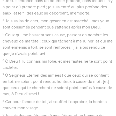
Je suis enfoncé dans un bourbier profond, dans lequel il n'y
a point où prendre pied ; je suis entré au plus profond des
eaux, et le fil des eaux se débordant, m'emporte.
4
Je suis las de crier, mon gosier en est asséché ; mes yeux
sont consumés pendant que j'attends après mon Dieu.
5
Ceux qui me haïssent sans cause, passent en nombre les
cheveux de ma tête ; ceux qui tâchent à me ruiner, et qui me
sont ennemis à tort, se sont renforcés : j'ai alors rendu ce
que je n'avais point ravi.
6
Ô Dieu ! Tu connais ma folie, et mes fautes ne te sont point
cachées.
7
Ô Seigneur Eternel des armées ! que ceux qui se confient
en toi, ne soient point rendus honteux à cause de moi ; [et]
que ceux qui te cherchent ne soient point confus à cause de
moi, ô Dieu d'Israël !
8
Car pour l'amour de toi j'ai souffert l'opprobre, la honte a
couvert mon visage.
9
Je suis devenu étranger à mes frères, et un homme de