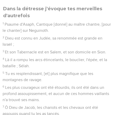
Dans la détresse j'évoque tes merveilles
d'autrefois
1
Psaume d'Asaph, Cantique [donné] au maître chantre, [pour
le chanter] sur Neguinoth.
2
Dieu est connu en Judée, sa renommée est grande en
Israël ;
3
Et son Tabernacle est en Salem, et son domicile en Sion.
4
Là il a rompu les arcs étincelants, le bouclier, l'épée, et la
bataille ; Sélah.
5
Tu es resplendissant, [et] plus magnifique que les
montagnes de ravage.
6
Les plus courageux ont été étourdis, ils ont été dans un
profond assoupissement, et aucun de ces hommes vaillants
n'a trouvé ses mains.
7
Ô Dieu de Jacob, les chariots et les chevaux ont été
assoupis quand tu les as tancés.