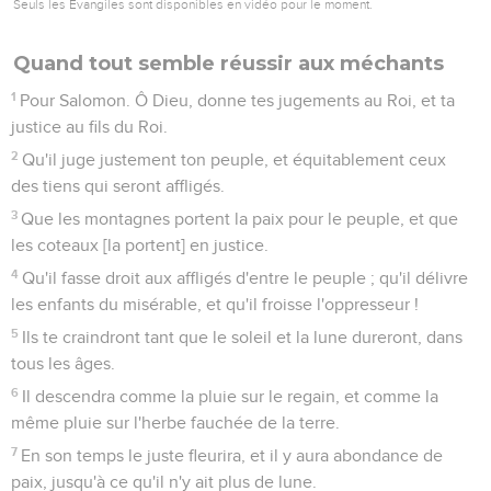
Seuls les Évangiles sont disponibles en vidéo pour le moment.
Quand tout semble réussir aux méchants
1
Pour Salomon. Ô Dieu, donne tes jugements au Roi, et ta
justice au fils du Roi.
2
Qu'il juge justement ton peuple, et équitablement ceux
des tiens qui seront affligés.
3
Que les montagnes portent la paix pour le peuple, et que
les coteaux [la portent] en justice.
4
Qu'il fasse droit aux affligés d'entre le peuple ; qu'il délivre
les enfants du misérable, et qu'il froisse l'oppresseur !
5
Ils te craindront tant que le soleil et la lune dureront, dans
tous les âges.
6
Il descendra comme la pluie sur le regain, et comme la
même pluie sur l'herbe fauchée de la terre.
7
En son temps le juste fleurira, et il y aura abondance de
paix, jusqu'à ce qu'il n'y ait plus de lune.