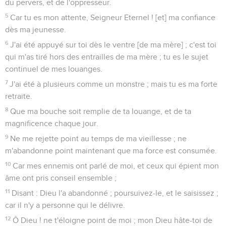
du pervers, et de l'oppresseur.
5
Car tu es mon attente, Seigneur Eternel ! [et] ma confiance
dès ma jeunesse.
6
J'ai été appuyé sur toi dès le ventre [de ma mère] ; c'est toi
qui m'as tiré hors des entrailles de ma mère ; tu es le sujet
continuel de mes louanges.
7
J'ai été à plusieurs comme un monstre ; mais tu es ma forte
retraite.
8
Que ma bouche soit remplie de ta louange, et de ta
magnificence chaque jour.
9
Ne me rejette point au temps de ma vieillesse ; ne
m'abandonne point maintenant que ma force est consumée.
10
Car mes ennemis ont parlé de moi, et ceux qui épient mon
âme ont pris conseil ensemble ;
11
Disant : Dieu l'a abandonné ; poursuivez-le, et le saisissez ;
car il n'y a personne qui le délivre.
12
Ô Dieu ! ne t'éloigne point de moi ; mon Dieu hâte-toi de