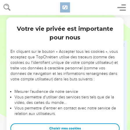
28
Là Benjamin le petit a dominé sur eux ; les principaux de
Juda ont été leur accablement de pierres : [là ont dominé]
les principaux de Zabulon, [et] les principaux de Nephthali.
Martin
29
Ton Dieu a ordonné ta force. Donne force, ô Dieu ; c'est
Votre vie privée est importante
Psaumes
68
toi qui nous as fait ceci.
pour nous
30
Dans ton Temple, à Jérusalem, les Rois t'amèneront des
présents.
En cliquant sur le bouton « Accepter tous les cookies », vous
31
Tance rudement les bêtes sauvages des roseaux,
acceptez que TopChrétien utilise des traceurs (comme des
cookies ou l'identifiant unique de votre compte utilisateur) et
l'assemblée des forts taureaux, et les veaux des peuples, [et]
traite vos données à caractère personnel (comme vos
ceux qui se montrent parés de lames d'argent. Il a dissipé les
données de navigation et les informations renseignées dans
peuples qui ne demandent que la guerre.
votre compte utilisateur) dans les buts suivants :
32
De grands Seigneurs viendront d'Egypte ; Cus se hâtera
Mesurer l'audience de notre service
d'étendre ses mains vers Dieu.
Vous permettre d'utiliser des services tiers tels que de la
33
Royaumes de la terre, chantez à Dieu, psalmodiez au
vidéo, des cartes du monde…
Vous permettre d'entrer en contact avec notre service de
Seigneur ; Sélah.
relation aux utilisateurs.
34
[Psalmodiez] à celui qui est monté dans les cieux des
cieux qui sont d'ancienneté ; voilà, il fait retentir de sa voix
Choisir mes cookies