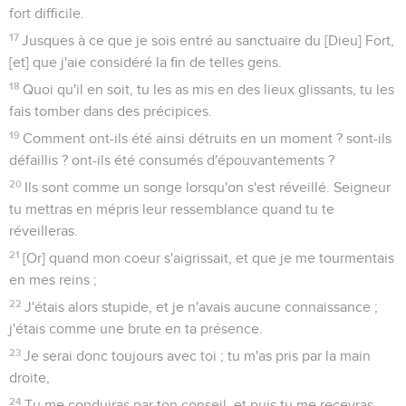
fort difficile.
17
Jusques à ce que je sois entré au sanctuaire du [Dieu] Fort,
[et] que j'aie considéré la fin de telles gens.
18
Quoi qu'il en soit, tu les as mis en des lieux glissants, tu les
fais tomber dans des précipices.
19
Comment ont-ils été ainsi détruits en un moment ? sont-ils
défaillis ? ont-ils été consumés d'épouvantements ?
20
Ils sont comme un songe lorsqu'on s'est réveillé. Seigneur
tu mettras en mépris leur ressemblance quand tu te
réveilleras.
21
[Or] quand mon coeur s'aigrissait, et que je me tourmentais
en mes reins ;
22
J'étais alors stupide, et je n'avais aucune connaissance ;
j'étais comme une brute en ta présence.
23
Je serai donc toujours avec toi ; tu m'as pris par la main
droite,
24
Tu me conduiras par ton conseil, et puis tu me recevras