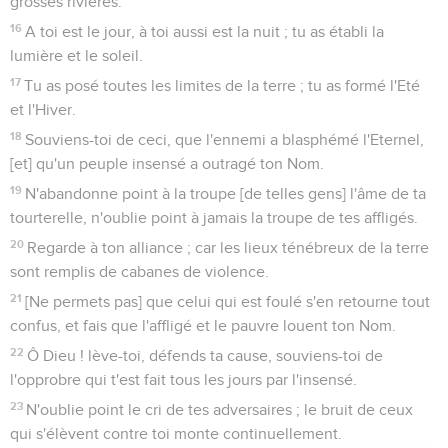
grosses rivières.
16
A toi est le jour, à toi aussi est la nuit ; tu as établi la
lumière et le soleil.
17
Tu as posé toutes les limites de la terre ; tu as formé l'Eté
et l'Hiver.
18
Souviens-toi de ceci, que l'ennemi a blasphémé l'Eternel,
[et] qu'un peuple insensé a outragé ton Nom.
19
N'abandonne point à la troupe [de telles gens] l'âme de ta
tourterelle, n'oublie point à jamais la troupe de tes affligés.
20
Regarde à ton alliance ; car les lieux ténébreux de la terre
sont remplis de cabanes de violence.
21
[Ne permets pas] que celui qui est foulé s'en retourne tout
confus, et fais que l'affligé et le pauvre louent ton Nom.
22
Ô Dieu ! lève-toi, défends ta cause, souviens-toi de
l'opprobre qui t'est fait tous les jours par l'insensé.
23
N'oublie point le cri de tes adversaires ; le bruit de ceux
qui s'élèvent contre toi monte continuellement.