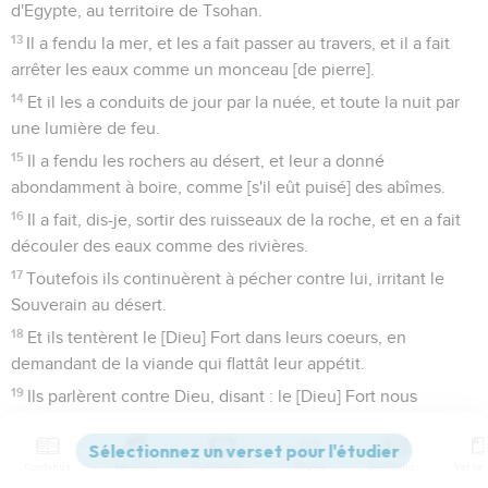
d'Egypte, au territoire de Tsohan.
13
Il a fendu la mer, et les a fait passer au travers, et il a fait
arrêter les eaux comme un monceau [de pierre].
14
Et il les a conduits de jour par la nuée, et toute la nuit par
une lumière de feu.
15
Il a fendu les rochers au désert, et leur a donné
abondamment à boire, comme [s'il eût puisé] des abîmes.
16
Il a fait, dis-je, sortir des ruisseaux de la roche, et en a fait
découler des eaux comme des rivières.
17
Toutefois ils continuèrent à pécher contre lui, irritant le
Souverain au désert.
18
Et ils tentèrent le [Dieu] Fort dans leurs coeurs, en
demandant de la viande qui flattât leur appétit.
19
Ils parlèrent contre Dieu, disant : le [Dieu] Fort nous
pourrait-il dresser une table en ce désert ?
20
Voilà, [dirent-ils], il a frappé le rocher, et les eaux en sont
Contenus
Versions
Commentaires
Strong
Dictionnaire
découlées, et il en est sorti des torrents abondamment, mais