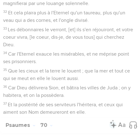
magnifierai par une louange solennelle.
32
Et cela plaira plus à l'Eternel qu'un taureau, plus qu'un
veau qui a des cornes, et l'ongle divisé.
33
Les débonnaires le verront, [et] ils s'en réjouiront, et votre
coeur vivra, [le coeur, dis-je, de vous tous] qui cherchez
Dieu.
34
Car l'Eternel exauce les misérables, et ne méprise point
ses prisonniers.
35
Que les cieux et la terre le louent ; que la mer et tout ce
qui se meut en elle le louent aussi.
36
Car Dieu délivrera Sion, et bâtira les villes de Juda ; on y
habitera, et on la possèdera.
37
Et la postérité de ses serviteurs l'héritera, et ceux qui
aiment son Nom demeureront en elle.
Psaumes
70