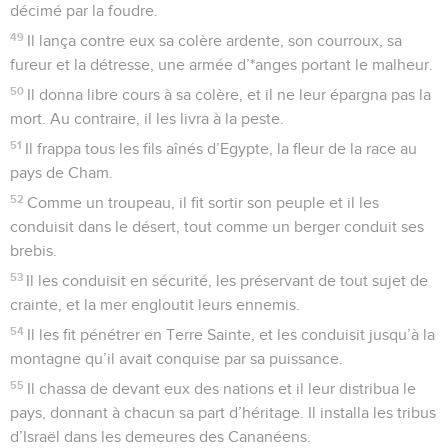
décimé par la foudre.
49
Il lança contre eux sa colère ardente, son courroux, sa
fureur et la détresse, une armée d’*anges portant le malheur.
50
Il donna libre cours à sa colère, et il ne leur épargna pas la
mort. Au contraire, il les livra à la peste.
51
Il frappa tous les fils aînés d’Egypte, la fleur de la race au
pays de Cham.
52
Comme un troupeau, il fit sortir son peuple et il les
conduisit dans le désert, tout comme un berger conduit ses
brebis.
53
Il les conduisit en sécurité, les préservant de tout sujet de
crainte, et la mer engloutit leurs ennemis.
54
Il les fit pénétrer en Terre Sainte, et les conduisit jusqu’à la
montagne qu’il avait conquise par sa puissance.
55
Il chassa de devant eux des nations et il leur distribua le
pays, donnant à chacun sa part d’héritage. Il installa les tribus
d’Israël dans les demeures des Cananéens.