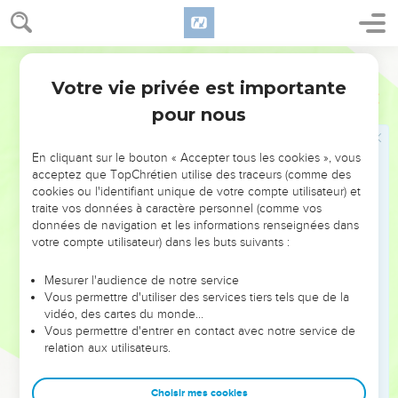
ô Eternel, quand tu interviendras, tu les feras tous
disparaître.
Semeur
21
Oui, quand j’avais le cœur amer et tant que je me
tourmentais,
Votre vie privée est importante
Psaumes
73
22
j’étais un sot, un ignorant, je me comportais avec toi
pour nous
comme une bête sans raison.
23
Mais je suis toujours avec toi, et tu m’as saisi la main
En cliquant sur le bouton « Accepter tous les cookies », vous
acceptez que TopChrétien utilise des traceurs (comme des
droite,
cookies ou l'identifiant unique de votre compte utilisateur) et
24
selon ton plan, tu me conduis, puis tu me prendras dans la
traite vos données à caractère personnel (comme vos
données de navigation et les informations renseignées dans
gloire.
votre compte utilisateur) dans les buts suivants :
25
Qui ai-je au ciel, si ce n’est toi ? Et ici-bas que désirer, car
je suis avec toi ?
Mesurer l'audience de notre service
Vous permettre d'utiliser des services tiers tels que de la
26
Mon corps peut s’épuiser et mon cœur défaillir, Dieu reste
vidéo, des cartes du monde…
mon rocher, et mon bien précieux pour toujours.
Vous permettre d'entrer en contact avec notre service de
27
relation aux utilisateurs.
Qui t’abandonne se perdra, et tu anéantiras tous ceux qui
te sont infidèles.
Choisir mes cookies
28
Tandis que mon bonheur à moi, c’est d’être toujours près