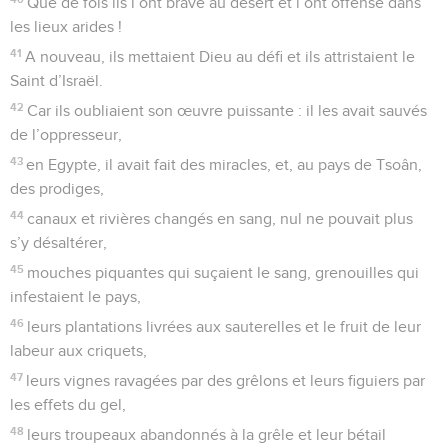
Que de fois ils l’ont bravé au désert et l’ont offensé dans
les lieux arides !
41
A nouveau, ils mettaient Dieu au défi et ils attristaient le
Saint d’Israël.
42
Car ils oubliaient son œuvre puissante : il les avait sauvés
de l’oppresseur,
43
en Egypte, il avait fait des miracles, et, au pays de Tsoân,
des prodiges,
44
canaux et rivières changés en sang, nul ne pouvait plus
s’y désaltérer,
45
mouches piquantes qui suçaient le sang, grenouilles qui
infestaient le pays,
46
leurs plantations livrées aux sauterelles et le fruit de leur
labeur aux criquets,
47
leurs vignes ravagées par des grêlons et leurs figuiers par
les effets du gel,
48
leurs troupeaux abandonnés à la grêle et leur bétail