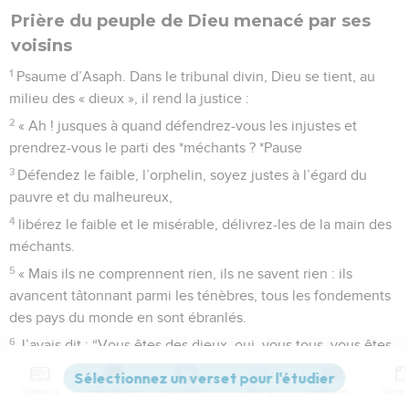
Prière du peuple de Dieu menacé par ses
voisins
1
Psaume d’Asaph. Dans le tribunal divin, Dieu se tient, au
milieu des « dieux », il rend la justice :
2
« Ah ! jusques à quand défendrez-vous les injustes et
prendrez-vous le parti des *méchants ? *Pause
3
Défendez le faible, l’orphelin, soyez justes à l’égard du
pauvre et du malheureux,
4
libérez le faible et le misérable, délivrez-les de la main des
méchants.
5
« Mais ils ne comprennent rien, ils ne savent rien : ils
avancent tâtonnant parmi les ténèbres, tous les fondements
des pays du monde en sont ébranlés.
6
J’avais dit : “Vous êtes des dieux, oui, vous tous, vous êtes
des fils du Très-Haut !”
7
Contenus
Versions
Commentaires
Strong
Dictionnaire
Cependant, vous périrez comme tous les hommes, vous