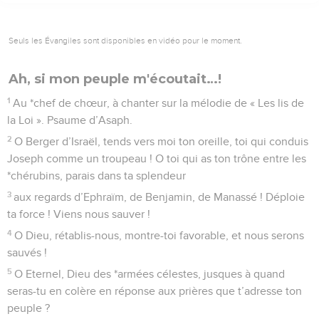
Seuls les Évangiles sont disponibles en vidéo pour le moment.
Ah, si mon peuple m'écoutait…!
1
Au *chef de chœur, à chanter sur la mélodie de « Les lis de
la Loi ». Psaume d’Asaph.
2
O Berger d’Israël, tends vers moi ton oreille, toi qui conduis
Joseph comme un troupeau ! O toi qui as ton trône entre les
*chérubins, parais dans ta splendeur
3
aux regards d’Ephraïm, de Benjamin, de Manassé ! Déploie
ta force ! Viens nous sauver !
4
O Dieu, rétablis-nous, montre-toi favorable, et nous serons
sauvés !
5
O Eternel, Dieu des *armées célestes, jusques à quand
seras-tu en colère en réponse aux prières que t’adresse ton
peuple ?