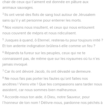
chair de ceux qui t’aiment est donnée en pâture aux
animaux sauvages.
3
Ils ont versé des flots de sang tout autour de Jérusalem
sans qu’il y ait personne pour enterrer les morts.
4
Nos voisins nous insultent, et ceux qui nous entourent
nous couvrent de mépris et nous ridiculisent.
5
Jusques à quand, ô Eternel, resteras-tu pour toujours irrité ?
Et ton ardente indignation brûlera-t-elle comme un feu ?
6
Répands ta fureur sur les peuples, ceux qui ne te
connaissent pas, de même que sur les royaumes où tu n’es
jamais invoqué.
7
Car ils ont dévoré Jacob, ils ont dévasté sa demeure.
8
Ne nous fais pas porter les fautes qu’ont faites nos
ancêtres ! Viens vite ! Que tes compassions sans tarder nous
assistent, car nous sommes bien malheureux.
9
Accorde-nous ton aide, ô Dieu, notre Sauveur, pour
l’honneur de ton nom ! Délivre-nous, pardonne nos péchés à