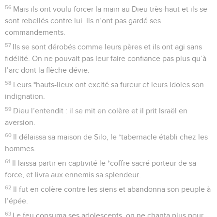
56
Mais ils ont voulu forcer la main au Dieu très-haut et ils se
sont rebellés contre lui. Ils n’ont pas gardé ses
commandements.
57
Ils se sont dérobés comme leurs pères et ils ont agi sans
fidélité. On ne pouvait pas leur faire confiance pas plus qu’à
l’arc dont la flèche dévie.
58
Leurs *hauts-lieux ont excité sa fureur et leurs idoles son
indignation.
59
Dieu l’entendit : il se mit en colère et il prit Israël en
aversion.
60
Il délaissa sa maison de Silo, le *tabernacle établi chez les
hommes.
61
Il laissa partir en captivité le *coffre sacré porteur de sa
force, et livra aux ennemis sa splendeur.
62
Il fut en colère contre les siens et abandonna son peuple à
l’épée.
63
Le feu consuma ses adolescents, on ne chanta plus pour