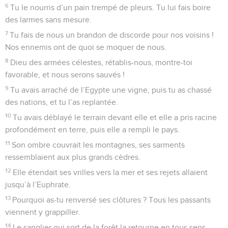
6
Tu le nourris d’un pain trempé de pleurs. Tu lui fais boire
des larmes sans mesure.
7
Tu fais de nous un brandon de discorde pour nos voisins !
Nos ennemis ont de quoi se moquer de nous.
8
Dieu des armées célestes, rétablis-nous, montre-toi
favorable, et nous serons sauvés !
9
Tu avais arraché de l’Egypte une vigne, puis tu as chassé
des nations, et tu l’as replantée.
10
Tu avais déblayé le terrain devant elle et elle a pris racine
profondément en terre, puis elle a rempli le pays.
11
Son ombre couvrait les montagnes, ses sarments
ressemblaient aux plus grands cèdres.
12
Elle étendait ses vrilles vers la mer et ses rejets allaient
jusqu’à l’Euphrate.
13
Pourquoi as-tu renversé ses clôtures ? Tous les passants
viennent y grappiller.
14
Le sanglier qui sort de la forêt la retourne en tous sens.