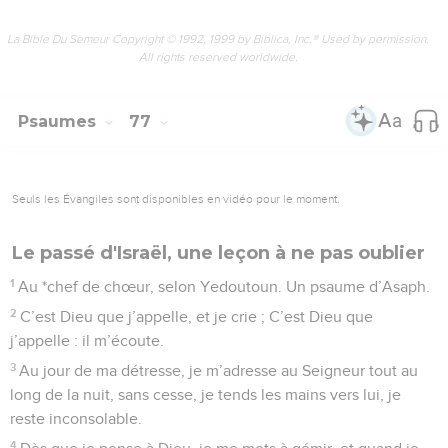
La Bible Du Semeur Copyright © 1992, 1999 by Biblica, Inc.® Used by permission.
All rights reserved worldwide.
Psaumes
77
Seuls les Évangiles sont disponibles en vidéo pour le moment.
Le passé d'Israël, une leçon à ne pas oublier
1
Au *chef de chœur, selon Yedoutoun. Un psaume d’Asaph.
2
C’est Dieu que j’appelle, et je crie ; C’est Dieu que
j’appelle : il m’écoute.
3
Au jour de ma détresse, je m’adresse au Seigneur tout au
long de la nuit, sans cesse, je tends les mains vers lui, je
reste inconsolable.
4