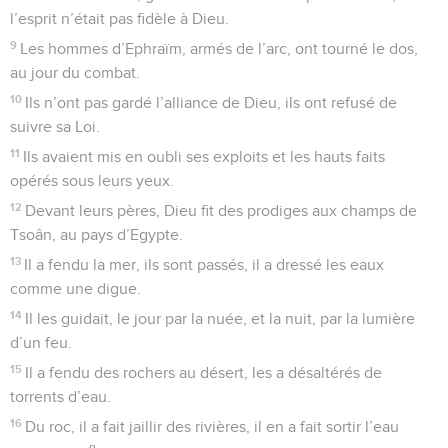
l’esprit n’était pas fidèle à Dieu.
9
Les hommes d’Ephraïm, armés de l’arc, ont tourné le dos,
au jour du combat.
10
Ils n’ont pas gardé l’alliance de Dieu, ils ont refusé de
suivre sa Loi.
11
Ils avaient mis en oubli ses exploits et les hauts faits
opérés sous leurs yeux.
12
Devant leurs pères, Dieu fit des prodiges aux champs de
Tsoân, au pays d’Egypte.
13
Il a fendu la mer, ils sont passés, il a dressé les eaux
comme une digue.
14
Il les guidait, le jour par la nuée, et la nuit, par la lumière
d’un feu.
15
Il a fendu des rochers au désert, les a désaltérés de
torrents d’eau.
16
Du roc, il a fait jaillir des rivières, il en a fait sortir l’eau