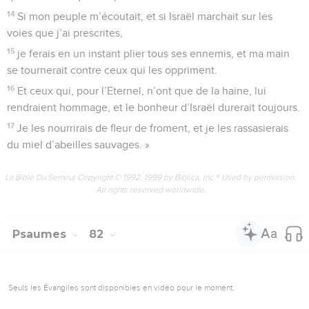
14
Si mon peuple m’écoutait, et si Israël marchait sur les
voies que j’ai prescrites,
15
je ferais en un instant plier tous ses ennemis, et ma main
se tournerait contre ceux qui les oppriment.
16
Et ceux qui, pour l’Eternel, n’ont que de la haine, lui
rendraient hommage, et le bonheur d’Israël durerait toujours.
17
Je les nourrirais de fleur de froment, et je les rassasierais
du miel d’abeilles sauvages. »
La Bible Du Semeur Copyright © 1992, 1999 by Biblica, Inc.® Used by permission.
All rights reserved worldwide.
Psaumes
82
Seuls les Évangiles sont disponibles en vidéo pour le moment.