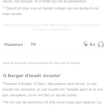
Jacob, son peuple, et d’Israël qui est sa possession.
72
David fut pour eux un berger intègre qui les guida d’une
main avisée.
La Bible Du Semeur Copyright © 1992, 1999 by Biblica, Inc.® Used by permission.
All rights reserved worldwide.
Psaumes
79
Seuls les Évangiles sont disponibles en vidéo pour le moment.
O Berger d'Israël, écoute!
1
Psaume d’Asaph. O Dieu ! des païens sont venus, ils ont
envahi ton domaine, ils ont souillé ton Temple saint et ils ont
pris Jérusalem, ils en ont fait un tas de ruines.
2
Ils ont tué tes serviteurs et jeté leurs corps aux rapaces. La