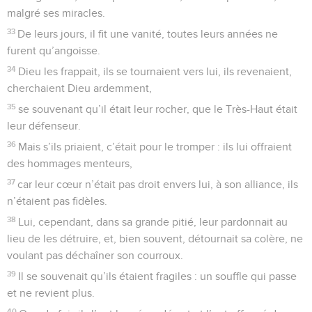
malgré ses miracles.
33
De leurs jours, il fit une vanité, toutes leurs années ne
furent qu’angoisse.
34
Dieu les frappait, ils se tournaient vers lui, ils revenaient,
cherchaient Dieu ardemment,
35
se souvenant qu’il était leur rocher, que le Très-Haut était
leur défenseur.
36
Mais s’ils priaient, c’était pour le tromper : ils lui offraient
des hommages menteurs,
37
car leur cœur n’était pas droit envers lui, à son alliance, ils
n’étaient pas fidèles.
38
Lui, cependant, dans sa grande pitié, leur pardonnait au
lieu de les détruire, et, bien souvent, détournait sa colère, ne
voulant pas déchaîner son courroux.
39
Il se souvenait qu’ils étaient fragiles : un souffle qui passe
et ne revient plus.
40