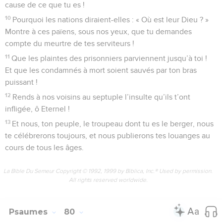
cause de ce que tu es !
10
Pourquoi les nations diraient-elles : « Où est leur Dieu ? »
Montre à ces païens, sous nos yeux, que tu demandes
compte du meurtre de tes serviteurs !
11
Que les plaintes des prisonniers parviennent jusqu’à toi !
Et que les condamnés à mort soient sauvés par ton bras
puissant !
12
Rends à nos voisins au septuple l’insulte qu’ils t’ont
infligée, ô Eternel !
13
Et nous, ton peuple, le troupeau dont tu es le berger, nous
te célébrerons toujours, et nous publierons tes louanges au
cours de tous les âges.
La Bible Du Semeur Copyright © 1992, 1999 by Biblica, Inc.® Used by permission.
All rights reserved worldwide.
Psaumes
80