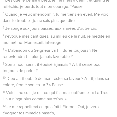
Dès que je pense à Dieu, je me mets à gémir, et quand je
réfléchis, je perds tout mon courage. *Pause
5
Quand je veux m’endormir, tu me tiens en éveil. Me voici
dans le trouble : je ne sais plus que dire.
6
Je songe aux jours passés, aux années d’autrefois,
7
j’évoque mes cantiques, au milieu de la nuit, je médite en
moi-même. Mon esprit interroge :
8
« L’abandon du Seigneur va-t-il durer toujours ? Ne
redeviendra-t-il plus jamais favorable ?
9
Son amour serait-il épuisé à jamais ? A-t-il cessé pour
toujours de parler ?
10
Dieu a-t-il oublié de manifester sa faveur ? A-t-il, dans sa
colère, fermé son cœur ? » Pause
11
Voici, me suis-je dit, ce qui fait ma souffrance : « Le Très-
Haut n’agit plus comme autrefois. »
12
Je me rappellerai ce qu’a fait l’Eternel. Oui, je veux
évoquer tes miracles passés,