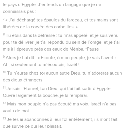
le pays d’Egypte. J’entends un langage que je ne
connaissais pas :
7
« J’ai déchargé tes épaules du fardeau, et tes mains sont
libérées de la corvée des corbeilles. »
8
Tu étais dans la détresse : tu m’as appelé, et je suis venu
pour te délivrer, je t’ai répondu du sein de l’orage, et je t’ai
mis à l’épreuve près des eaux de Mériba. *Pause
9
Alors je t’ai dit : « Ecoute, ô mon peuple, je vais t’avertir.
Ah, si seulement tu m’écoutais, Israël !
10
Tu n’auras chez toi aucun autre Dieu, tu n’adoreras aucun
des dieux étrangers !
11
Je suis l’Eternel, ton Dieu, qui t’ai fait sortir d’Egypte.
Ouvre largement ta bouche, je la remplirai.
12
Mais mon peuple n’a pas écouté ma voix, Israël n’a pas
voulu de moi.
13
Je les ai abandonnés à leur fol entêtement, ils n’ont fait
que suivre ce qui leur plaisait.