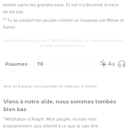
sentier parmi les grandes eaux. Et nul n’a discerné la trace
de tes pas.
21
Tu as conduit ton peuple comme un troupeau par Moïse et
Aaron.
La Bible Du Semeur Copyright © 1992, 1999 by Biblica, Inc.® Used by permission.
All rights reserved worldwide.
Psaumes
78
Seuls les Évangiles sont disponibles en vidéo pour le moment.
Viens à notre aide, nous sommes tombés
bien bas
1
Méditation d’Asaph. Mon peuple, écoute mon
enseignement, sois attentif à ce que je vais dire.