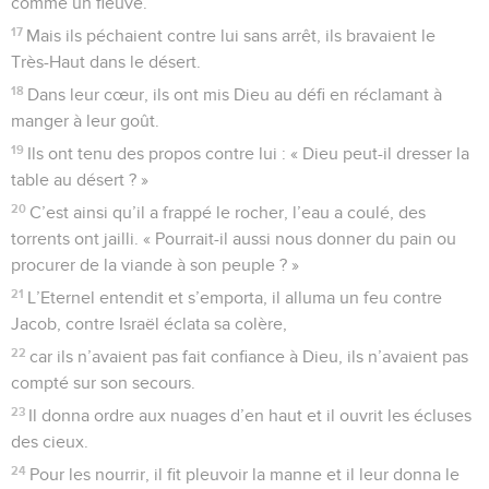
comme un fleuve.
17
Mais ils péchaient contre lui sans arrêt, ils bravaient le
Très-Haut dans le désert.
18
Dans leur cœur, ils ont mis Dieu au défi en réclamant à
manger à leur goût.
19
Ils ont tenu des propos contre lui : « Dieu peut-il dresser la
table au désert ? »
20
C’est ainsi qu’il a frappé le rocher, l’eau a coulé, des
torrents ont jailli. « Pourrait-il aussi nous donner du pain ou
procurer de la viande à son peuple ? »
21
L’Eternel entendit et s’emporta, il alluma un feu contre
Jacob, contre Israël éclata sa colère,
22
car ils n’avaient pas fait confiance à Dieu, ils n’avaient pas
compté sur son secours.
23
Il donna ordre aux nuages d’en haut et il ouvrit les écluses
des cieux.
24
Pour les nourrir, il fit pleuvoir la manne et il leur donna le