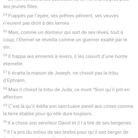
ses jeunes filles.
64
Frappés par l’épée, ses prêtres périrent, ses veuves
n’eurent pas droit à des larmes.
65
Mais, comme un dormeur qui sort de ses rêves, tout à
coup, l’Eternel se réveilla comme un guerrier exalté par le
vin.
66
Il frappa ses ennemis à revers, il les couvrit d’une honte
éternelle.
67
Il écarta la maison de Joseph, ne choisit pas la tribu
d’Ephraïm.
68
Mais il choisit la tribu de Juda, ce mont *Sion qu’il prit en
affection.
69
C’est là qu’il édifia son sanctuaire pareil aux cimes comme
la terre établie pour qu’elle dure toujours.
70
Il a choisi son serviteur David et il l’a tiré de ses bergeries.
71
Il l’a pris du milieu de ses brebis pour qu’il soit berger de