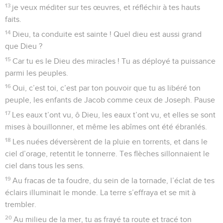
13
je veux méditer sur tes œuvres, et réfléchir à tes hauts
faits.
14
Dieu, ta conduite est sainte ! Quel dieu est aussi grand
que Dieu ?
15
Car tu es le Dieu des miracles ! Tu as déployé ta puissance
parmi les peuples.
16
Oui, c’est toi, c’est par ton pouvoir que tu as libéré ton
peuple, les enfants de Jacob comme ceux de Joseph. Pause
17
Les eaux t’ont vu, ô Dieu, les eaux t’ont vu, et elles se sont
mises à bouillonner, et même les abîmes ont été ébranlés.
18
Les nuées déversèrent de la pluie en torrents, et dans le
ciel d’orage, retentit le tonnerre. Tes flèches sillonnaient le
ciel dans tous les sens.
19
Au fracas de ta foudre, du sein de la tornade, l’éclat de tes
éclairs illuminait le monde. La terre s’effraya et se mit à
trembler.
20
Au milieu de la mer, tu as frayé ta route et tracé ton