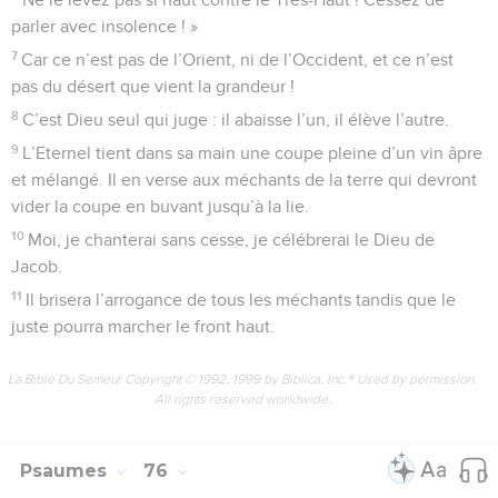
parler avec insolence ! »
7
Car ce n’est pas de l’Orient, ni de l’Occident, et ce n’est
pas du désert que vient la grandeur !
8
C’est Dieu seul qui juge : il abaisse l’un, il élève l’autre.
9
L’Eternel tient dans sa main une coupe pleine d’un vin âpre
et mélangé. Il en verse aux méchants de la terre qui devront
vider la coupe en buvant jusqu’à la lie.
10
Moi, je chanterai sans cesse, je célébrerai le Dieu de
Jacob.
11
Il brisera l’arrogance de tous les méchants tandis que le
juste pourra marcher le front haut.
La Bible Du Semeur Copyright © 1992, 1999 by Biblica, Inc.® Used by permission.
All rights reserved worldwide.
Psaumes
76