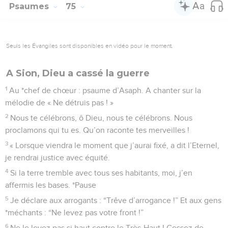
Psaumes
75
Seuls les Évangiles sont disponibles en vidéo pour le moment.
A Sion, Dieu a cassé la guerre
1
Au *chef de chœur : psaume d’Asaph. A chanter sur la
mélodie de « Ne détruis pas ! »
2
Nous te célébrons, ô Dieu, nous te célébrons. Nous
proclamons qui tu es. Qu’on raconte tes merveilles !
3
« Lorsque viendra le moment que j’aurai fixé, a dit l’Eternel,
je rendrai justice avec équité.
4
Si la terre tremble avec tous ses habitants, moi, j’en
affermis les bases. *Pause
5
Je déclare aux arrogants : “Trêve d’arrogance !” Et aux gens
*méchants : “Ne levez pas votre front !”
6
Ne le levez pas si haut contre le Très-Haut ! Cessez de