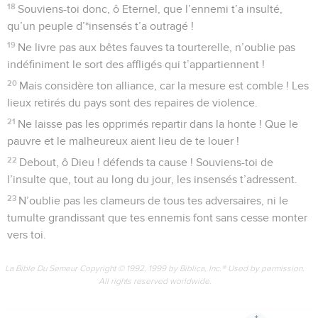
18
Souviens-toi donc, ô Eternel, que l’ennemi t’a insulté,
qu’un peuple d’*insensés t’a outragé !
19
Ne livre pas aux bêtes fauves ta tourterelle, n’oublie pas
indéfiniment le sort des affligés qui t’appartiennent !
20
Mais considère ton alliance, car la mesure est comble ! Les
lieux retirés du pays sont des repaires de violence.
21
Ne laisse pas les opprimés repartir dans la honte ! Que le
pauvre et le malheureux aient lieu de te louer !
22
Debout, ô Dieu ! défends ta cause ! Souviens-toi de
l’insulte que, tout au long du jour, les insensés t’adressent.
23
N’oublie pas les clameurs de tous tes adversaires, ni le
tumulte grandissant que tes ennemis font sans cesse monter
vers toi.
La Bible Du Semeur Copyright © 1992, 1999 by Biblica, Inc.® Used by permission.
All rights reserved worldwide.