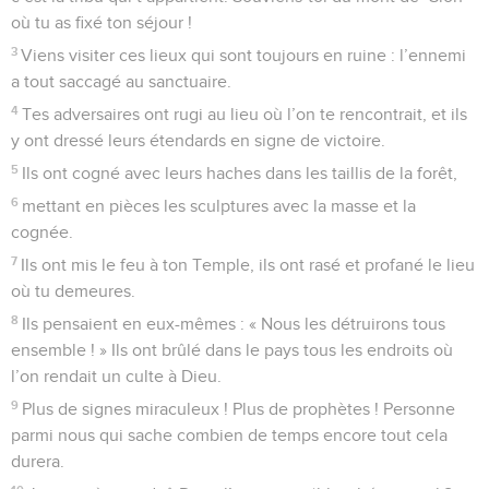
où tu as fixé ton séjour !
3
Viens visiter ces lieux qui sont toujours en ruine : l’ennemi
a tout saccagé au sanctuaire.
4
Tes adversaires ont rugi au lieu où l’on te rencontrait, et ils
y ont dressé leurs étendards en signe de victoire.
5
Ils ont cogné avec leurs haches dans les taillis de la forêt,
6
mettant en pièces les sculptures avec la masse et la
cognée.
7
Ils ont mis le feu à ton Temple, ils ont rasé et profané le lieu
où tu demeures.
8
Ils pensaient en eux-mêmes : « Nous les détruirons tous
ensemble ! » Ils ont brûlé dans le pays tous les endroits où
l’on rendait un culte à Dieu.
9
Plus de signes miraculeux ! Plus de prophètes ! Personne
parmi nous qui sache combien de temps encore tout cela
durera.