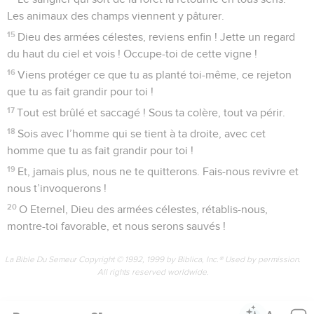
Les animaux des champs viennent y pâturer.
15
Dieu des armées célestes, reviens enfin ! Jette un regard
du haut du ciel et vois ! Occupe-toi de cette vigne !
16
Viens protéger ce que tu as planté toi-même, ce rejeton
que tu as fait grandir pour toi !
17
Tout est brûlé et saccagé ! Sous ta colère, tout va périr.
18
Sois avec l’homme qui se tient à ta droite, avec cet
homme que tu as fait grandir pour toi !
19
Et, jamais plus, nous ne te quitterons. Fais-nous revivre et
nous t’invoquerons !
20
O Eternel, Dieu des armées célestes, rétablis-nous,
montre-toi favorable, et nous serons sauvés !
La Bible Du Semeur Copyright © 1992, 1999 by Biblica, Inc.® Used by permission.
All rights reserved worldwide.