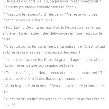
10
Jusques à quand, ô Dieu, l’agresseur *blasphémera-t-il ?
L’ennemi pourra-t-il t’insulter sans relâche ?
11
Pourquoi te retiens-tu d’intervenir ? Ne reste donc pas
inactif : viens les exterminer !
12
Pourtant, ô Dieu, tu es mon Roi, tu l’es depuis les temps
anciens ! Tu es l’auteur des délivrances en tous lieux sur la
terre !
13
C’est toi qui as fendu la mer par ta puissance ! C’est toi qui
as brisé les crânes des monstres sur les eaux !
14
Toi qui as fracassé les têtes du grand dragon marin, et qui
l’as donné en pâture aux requins de la mer !
15
Toi qui as fait jaillir des sources et des eaux en torrent ! Toi
qui as desséché le lit des fleuves permanents !
16
A toi le jour, à toi la nuit ! C’est toi qui as créé la lune et le
soleil.
17
C’est toi qui as fixé les bornes de la terre, tu as fait l’été et
l’hiver !