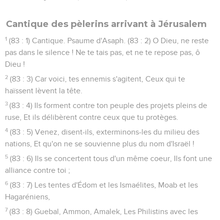
Cantique des pèlerins arrivant à Jérusalem
1
(83 : 1) Cantique. Psaume d'Asaph. (83 : 2) O Dieu, ne reste
pas dans le silence ! Ne te tais pas, et ne te repose pas, ô
Dieu !
2
(83 : 3) Car voici, tes ennemis s'agitent, Ceux qui te
haïssent lèvent la tête.
3
(83 : 4) Ils forment contre ton peuple des projets pleins de
ruse, Et ils délibèrent contre ceux que tu protèges.
4
(83 : 5) Venez, disent-ils, exterminons-les du milieu des
nations, Et qu'on ne se souvienne plus du nom d'Israël !
5
(83 : 6) Ils se concertent tous d'un même coeur, Ils font une
alliance contre toi ;
6
(83 : 7) Les tentes d'Édom et les Ismaélites, Moab et les
Hagaréniens,
7
(83 : 8) Guebal, Ammon, Amalek, Les Philistins avec les