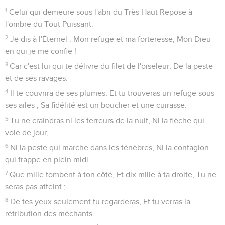
1
Celui qui demeure sous l'abri du Très Haut Repose à
l'ombre du Tout Puissant.
2
Je dis à l'Éternel : Mon refuge et ma forteresse, Mon Dieu
en qui je me confie !
3
Car c'est lui qui te délivre du filet de l'oiseleur, De la peste
et de ses ravages.
4
Il te couvrira de ses plumes, Et tu trouveras un refuge sous
ses ailes ; Sa fidélité est un bouclier et une cuirasse.
5
Tu ne craindras ni les terreurs de la nuit, Ni la flèche qui
vole de jour,
6
Ni la peste qui marche dans les ténèbres, Ni la contagion
qui frappe en plein midi.
7
Que mille tombent à ton côté, Et dix mille à ta droite, Tu ne
seras pas atteint ;
8
De tes yeux seulement tu regarderas, Et tu verras la
rétribution des méchants.