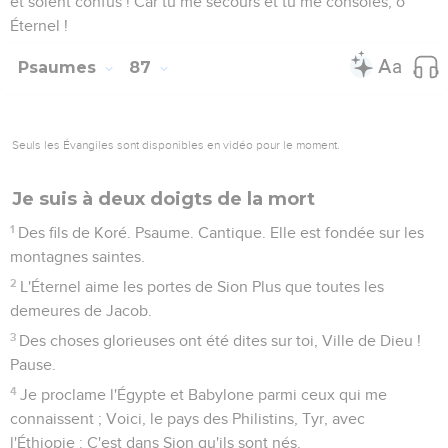
et soient confus ! Car tu me secours et tu me consoles, ô
Éternel !
Psaumes
87
Seuls les Évangiles sont disponibles en vidéo pour le moment.
Je suis à deux doigts de la mort
1
Des fils de Koré. Psaume. Cantique. Elle est fondée sur les
montagnes saintes.
2
L'Éternel aime les portes de Sion Plus que toutes les
demeures de Jacob.
3
Des choses glorieuses ont été dites sur toi, Ville de Dieu !
Pause.
4
Je proclame l'Égypte et Babylone parmi ceux qui me
connaissent ; Voici, le pays des Philistins, Tyr, avec
l'Éthiopie : C'est dans Sion qu'ils sont nés.