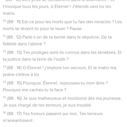
t'invoque tous les jours, ô Éternel ! J'étends vers toi les
mains.
10
(88 : 11) Est-ce pour les morts que tu fais des miracles ? Les
morts se lèvent-ils pour te louer ? Pause.
11
(88 : 12) Parle-t-on de ta bonté dans le sépulcre, De ta
fidélité dans l'abîme ?
12
(88 : 13) Tes prodiges sont-ils connus dans les ténèbres, Et
ta justice dans la terre de l'oubli ?
13
(88 : 14) O Éternel ! j'implore ton secours, Et le matin ma
prière s'élève à toi.
14
(88 : 15) Pourquoi, Éternel, repousses-tu mon âme ?
Pourquoi me caches-tu ta face ?
15
(88 : 16) Je suis malheureux et moribond dès ma jeunesse,
Je suis chargé de tes terreurs, je suis troublé.
16
(88 : 17) Tes fureurs passent sur moi, Tes terreurs
m'anéantissent ;