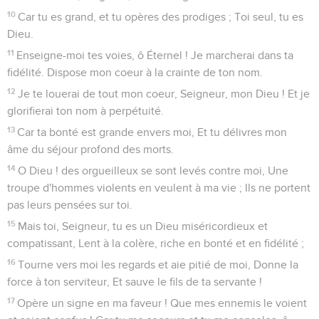
10
Car tu es grand, et tu opères des prodiges ; Toi seul, tu es
Dieu.
11
Enseigne-moi tes voies, ô Éternel ! Je marcherai dans ta
fidélité. Dispose mon coeur à la crainte de ton nom.
12
Je te louerai de tout mon coeur, Seigneur, mon Dieu ! Et je
glorifierai ton nom à perpétuité.
13
Car ta bonté est grande envers moi, Et tu délivres mon
âme du séjour profond des morts.
14
O Dieu ! des orgueilleux se sont levés contre moi, Une
troupe d'hommes violents en veulent à ma vie ; Ils ne portent
pas leurs pensées sur toi.
15
Mais toi, Seigneur, tu es un Dieu miséricordieux et
compatissant, Lent à la colère, riche en bonté et en fidélité ;
16
Tourne vers moi les regards et aie pitié de moi, Donne la
force à ton serviteur, Et sauve le fils de ta servante !
17
Opère un signe en ma faveur ! Que mes ennemis le voient