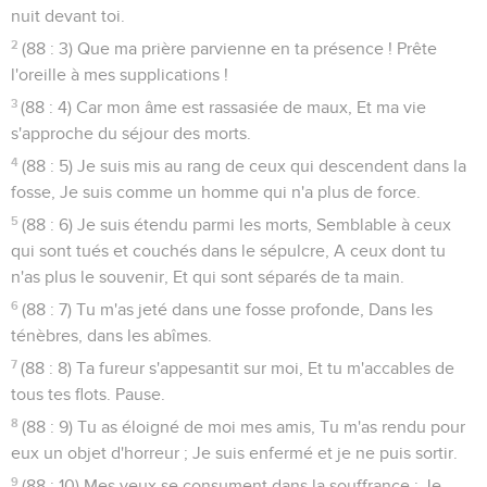
nuit devant toi.
2
(88 : 3) Que ma prière parvienne en ta présence ! Prête
l'oreille à mes supplications !
3
(88 : 4) Car mon âme est rassasiée de maux, Et ma vie
s'approche du séjour des morts.
4
(88 : 5) Je suis mis au rang de ceux qui descendent dans la
fosse, Je suis comme un homme qui n'a plus de force.
5
(88 : 6) Je suis étendu parmi les morts, Semblable à ceux
qui sont tués et couchés dans le sépulcre, A ceux dont tu
n'as plus le souvenir, Et qui sont séparés de ta main.
6
(88 : 7) Tu m'as jeté dans une fosse profonde, Dans les
ténèbres, dans les abîmes.
7
(88 : 8) Ta fureur s'appesantit sur moi, Et tu m'accables de
tous tes flots. Pause.
8
(88 : 9) Tu as éloigné de moi mes amis, Tu m'as rendu pour
eux un objet d'horreur ; Je suis enfermé et je ne puis sortir.
9
(88 : 10) Mes yeux se consument dans la souffrance ; Je