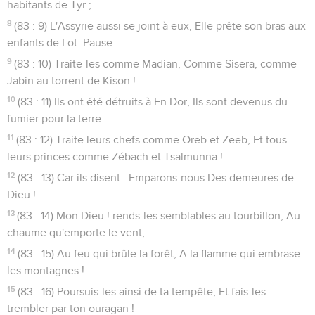
habitants de Tyr ;
8
(83 : 9) L'Assyrie aussi se joint à eux, Elle prête son bras aux
enfants de Lot. Pause.
9
(83 : 10) Traite-les comme Madian, Comme Sisera, comme
Jabin au torrent de Kison !
10
(83 : 11) Ils ont été détruits à En Dor, Ils sont devenus du
fumier pour la terre.
11
(83 : 12) Traite leurs chefs comme Oreb et Zeeb, Et tous
leurs princes comme Zébach et Tsalmunna !
12
(83 : 13) Car ils disent : Emparons-nous Des demeures de
Dieu !
13
(83 : 14) Mon Dieu ! rends-les semblables au tourbillon, Au
chaume qu'emporte le vent,
14
(83 : 15) Au feu qui brûle la forêt, A la flamme qui embrase
les montagnes !
15
(83 : 16) Poursuis-les ainsi de ta tempête, Et fais-les
trembler par ton ouragan !