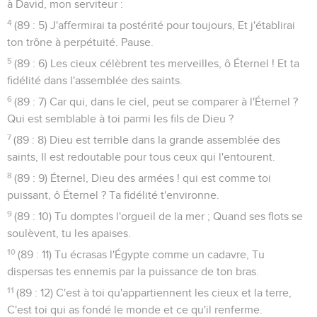
à David, mon serviteur :
4
(89 : 5) J'affermirai ta postérité pour toujours, Et j'établirai
ton trône à perpétuité. Pause.
5
(89 : 6) Les cieux célèbrent tes merveilles, ô Éternel ! Et ta
fidélité dans l'assemblée des saints.
6
(89 : 7) Car qui, dans le ciel, peut se comparer à l'Éternel ?
Qui est semblable à toi parmi les fils de Dieu ?
7
(89 : 8) Dieu est terrible dans la grande assemblée des
saints, Il est redoutable pour tous ceux qui l'entourent.
8
(89 : 9) Éternel, Dieu des armées ! qui est comme toi
puissant, ô Éternel ? Ta fidélité t'environne.
9
(89 : 10) Tu domptes l'orgueil de la mer ; Quand ses flots se
soulèvent, tu les apaises.
10
(89 : 11) Tu écrasas l'Égypte comme un cadavre, Tu
dispersas tes ennemis par la puissance de ton bras.
11
(89 : 12) C'est à toi qu'appartiennent les cieux et la terre,
C'est toi qui as fondé le monde et ce qu'il renferme.