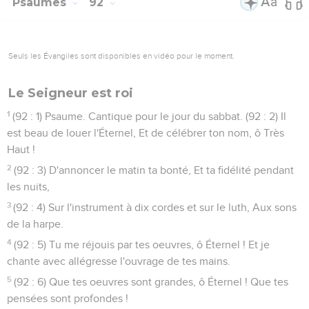
Psaumes
92
Seuls les Évangiles sont disponibles en vidéo pour le moment.
Le Seigneur est roi
1
(92 : 1) Psaume. Cantique pour le jour du sabbat. (92 : 2) Il
est beau de louer l'Éternel, Et de célébrer ton nom, ô Très
Haut !
2
(92 : 3) D'annoncer le matin ta bonté, Et ta fidélité pendant
les nuits,
3
(92 : 4) Sur l'instrument à dix cordes et sur le luth, Aux sons
de la harpe.
4
(92 : 5) Tu me réjouis par tes oeuvres, ô Éternel ! Et je
chante avec allégresse l'ouvrage de tes mains.
5
(92 : 6) Que tes oeuvres sont grandes, ô Éternel ! Que tes
pensées sont profondes !