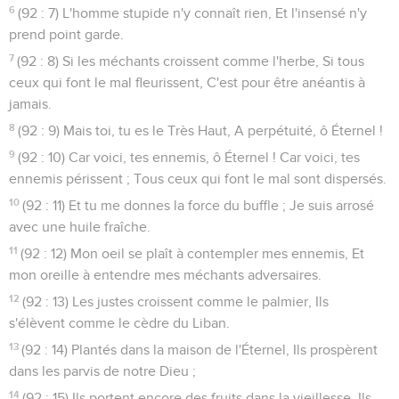
6
(92 : 7) L'homme stupide n'y connaît rien, Et l'insensé n'y
prend point garde.
7
(92 : 8) Si les méchants croissent comme l'herbe, Si tous
ceux qui font le mal fleurissent, C'est pour être anéantis à
jamais.
8
(92 : 9) Mais toi, tu es le Très Haut, A perpétuité, ô Éternel !
9
(92 : 10) Car voici, tes ennemis, ô Éternel ! Car voici, tes
ennemis périssent ; Tous ceux qui font le mal sont dispersés.
10
(92 : 11) Et tu me donnes la force du buffle ; Je suis arrosé
avec une huile fraîche.
11
(92 : 12) Mon oeil se plaît à contempler mes ennemis, Et
mon oreille à entendre mes méchants adversaires.
12
(92 : 13) Les justes croissent comme le palmier, Ils
s'élèvent comme le cèdre du Liban.
13
(92 : 14) Plantés dans la maison de l'Éternel, Ils prospèrent
dans les parvis de notre Dieu ;
14
(92 : 15) Ils portent encore des fruits dans la vieillesse, Ils