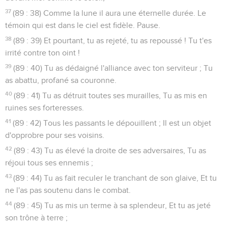
37
(89 : 38) Comme la lune il aura une éternelle durée. Le
témoin qui est dans le ciel est fidèle. Pause.
38
(89 : 39) Et pourtant, tu as rejeté, tu as repoussé ! Tu t'es
irrité contre ton oint !
39
(89 : 40) Tu as dédaigné l'alliance avec ton serviteur ; Tu
as abattu, profané sa couronne.
40
(89 : 41) Tu as détruit toutes ses murailles, Tu as mis en
ruines ses forteresses.
41
(89 : 42) Tous les passants le dépouillent ; Il est un objet
d'opprobre pour ses voisins.
42
(89 : 43) Tu as élevé la droite de ses adversaires, Tu as
réjoui tous ses ennemis ;
43
(89 : 44) Tu as fait reculer le tranchant de son glaive, Et tu
ne l'as pas soutenu dans le combat.
44
(89 : 45) Tu as mis un terme à sa splendeur, Et tu as jeté
son trône à terre ;