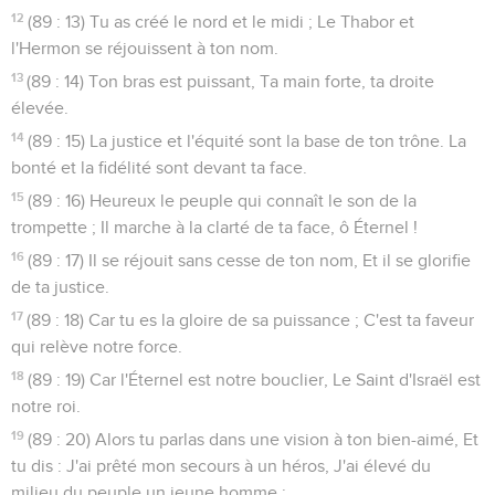
12
(89 : 13) Tu as créé le nord et le midi ; Le Thabor et
l'Hermon se réjouissent à ton nom.
13
(89 : 14) Ton bras est puissant, Ta main forte, ta droite
élevée.
14
(89 : 15) La justice et l'équité sont la base de ton trône. La
bonté et la fidélité sont devant ta face.
15
(89 : 16) Heureux le peuple qui connaît le son de la
trompette ; Il marche à la clarté de ta face, ô Éternel !
16
(89 : 17) Il se réjouit sans cesse de ton nom, Et il se glorifie
de ta justice.
17
(89 : 18) Car tu es la gloire de sa puissance ; C'est ta faveur
qui relève notre force.
18
(89 : 19) Car l'Éternel est notre bouclier, Le Saint d'Israël est
notre roi.
19
(89 : 20) Alors tu parlas dans une vision à ton bien-aimé, Et
tu dis : J'ai prêté mon secours à un héros, J'ai élevé du
milieu du peuple un jeune homme ;