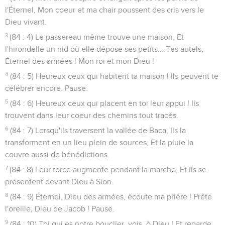
l'Éternel, Mon coeur et ma chair poussent des cris vers le
Dieu vivant.
3
(84 : 4) Le passereau même trouve une maison, Et
l'hirondelle un nid où elle dépose ses petits... Tes autels,
Éternel des armées ! Mon roi et mon Dieu !
4
(84 : 5) Heureux ceux qui habitent ta maison ! Ils peuvent te
célébrer encore. Pause.
5
(84 : 6) Heureux ceux qui placent en toi leur appui ! Ils
trouvent dans leur coeur des chemins tout tracés.
6
(84 : 7) Lorsqu'ils traversent la vallée de Baca, Ils la
transforment en un lieu plein de sources, Et la pluie la
couvre aussi de bénédictions.
7
(84 : 8) Leur force augmente pendant la marche, Et ils se
présentent devant Dieu à Sion.
8
(84 : 9) Éternel, Dieu des armées, écoute ma prière ! Prête
l'oreille, Dieu de Jacob ! Pause.
9
(84 : 10) Toi qui es notre bouclier, vois, ô Dieu ! Et regarde