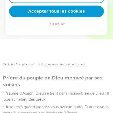
deviennent vos tremplins. Que vous guidiez un ministère, une
équipe, un groupe ou une famille, leur expérience est faite
Accepter tous les cookies
pour vous.
Tout refuser
Je découvre l’événement
Seuls les Évangiles sont disponibles en vidéo pour le moment.
Prière du peuple de Dieu menacé par ses
voisins
1
Psaume d'Asaph. Dieu se tient dans l'assemblée de Dieu ; Il
juge au milieu des dieux.
2
Jusques à quand jugerez-vous avec iniquité, Et aurez-vous
égard à la personne des méchants ? Pause.