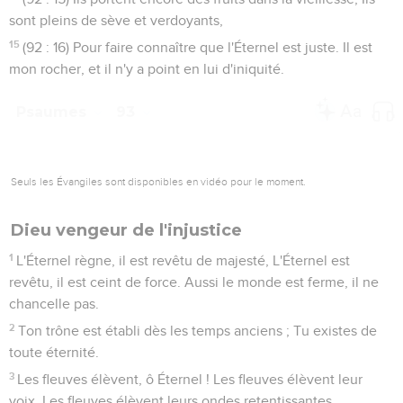
sont pleins de sève et verdoyants,
15
(92 : 16) Pour faire connaître que l'Éternel est juste. Il est
mon rocher, et il n'y a point en lui d'iniquité.
Psaumes
93
Seuls les Évangiles sont disponibles en vidéo pour le moment.
Dieu vengeur de l'injustice
1
L'Éternel règne, il est revêtu de majesté, L'Éternel est
revêtu, il est ceint de force. Aussi le monde est ferme, il ne
chancelle pas.
2
Ton trône est établi dès les temps anciens ; Tu existes de
toute éternité.
3
Les fleuves élèvent, ô Éternel ! Les fleuves élèvent leur
voix, Les fleuves élèvent leurs ondes retentissantes.