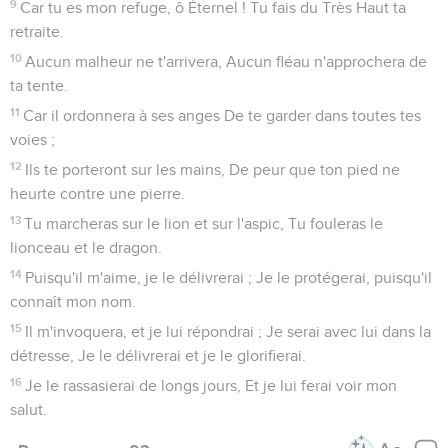
9
Car tu es mon refuge, ô Éternel ! Tu fais du Très Haut ta
retraite.
10
Aucun malheur ne t'arrivera, Aucun fléau n'approchera de
ta tente.
11
Car il ordonnera à ses anges De te garder dans toutes tes
voies ;
12
Ils te porteront sur les mains, De peur que ton pied ne
heurte contre une pierre.
13
Tu marcheras sur le lion et sur l'aspic, Tu fouleras le
lionceau et le dragon.
14
Puisqu'il m'aime, je le délivrerai ; Je le protégerai, puisqu'il
connaît mon nom.
15
Il m'invoquera, et je lui répondrai ; Je serai avec lui dans la
détresse, Je le délivrerai et je le glorifierai.
16
Je le rassasierai de longs jours, Et je lui ferai voir mon
salut.