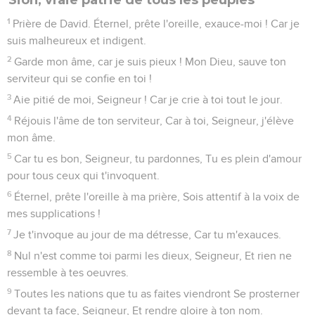
1
Prière de David. Éternel, prête l'oreille, exauce-moi ! Car je
suis malheureux et indigent.
2
Garde mon âme, car je suis pieux ! Mon Dieu, sauve ton
serviteur qui se confie en toi !
3
Aie pitié de moi, Seigneur ! Car je crie à toi tout le jour.
4
Réjouis l'âme de ton serviteur, Car à toi, Seigneur, j'élève
mon âme.
5
Car tu es bon, Seigneur, tu pardonnes, Tu es plein d'amour
pour tous ceux qui t'invoquent.
6
Éternel, prête l'oreille à ma prière, Sois attentif à la voix de
mes supplications !
7
Je t'invoque au jour de ma détresse, Car tu m'exauces.
8
Nul n'est comme toi parmi les dieux, Seigneur, Et rien ne
ressemble à tes oeuvres.
9
Toutes les nations que tu as faites viendront Se prosterner
devant ta face, Seigneur, Et rendre gloire à ton nom.