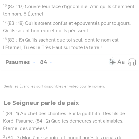
16
(83 : 17) Couvre leur face d'ignominie, Afin qu'ils cherchent
ton nom, ô Éternel !
17
(83 : 18) Qu'ils soient confus et épouvantés pour toujours,
Qu'ils soient honteux et qu'ils périssent !
18
(83 : 19) Qu'ils sachent que toi seul, dont le nom est
l'Éternel, Tu es le Très Haut sur toute la terre !
Psaumes
84
Seuls les Évangiles sont disponibles en vidéo pour le moment.
Le Seigneur parle de paix
1
(84 : 1) Au chef des chantres. Sur la guitthith. Des fils de
Koré. Psaume. (84 : 2) Que tes demeures sont aimables,
Éternel des armées !
2
(84 : 3) Mon âme soupire et languit après les parvis de