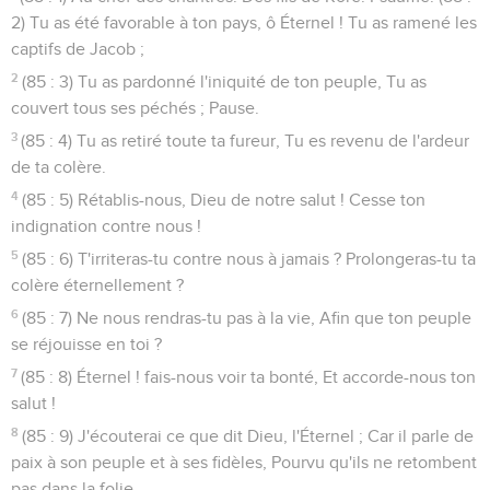
2) Tu as été favorable à ton pays, ô Éternel ! Tu as ramené les
captifs de Jacob ;
2
(85 : 3) Tu as pardonné l'iniquité de ton peuple, Tu as
couvert tous ses péchés ; Pause.
3
(85 : 4) Tu as retiré toute ta fureur, Tu es revenu de l'ardeur
de ta colère.
4
(85 : 5) Rétablis-nous, Dieu de notre salut ! Cesse ton
indignation contre nous !
5
(85 : 6) T'irriteras-tu contre nous à jamais ? Prolongeras-tu ta
colère éternellement ?
6
(85 : 7) Ne nous rendras-tu pas à la vie, Afin que ton peuple
se réjouisse en toi ?
7
(85 : 8) Éternel ! fais-nous voir ta bonté, Et accorde-nous ton
salut !
8
(85 : 9) J'écouterai ce que dit Dieu, l'Éternel ; Car il parle de
paix à son peuple et à ses fidèles, Pourvu qu'ils ne retombent
pas dans la folie.