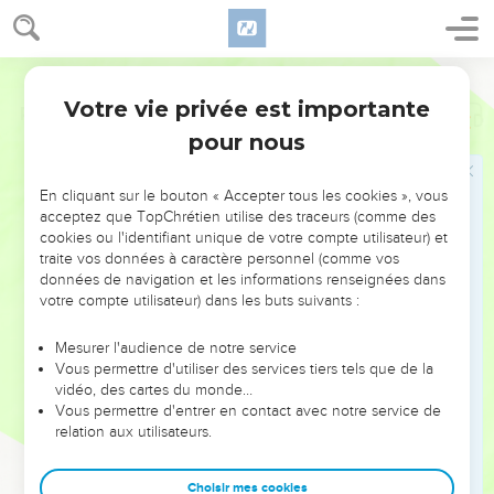
Votre vie privée est importante
Psaumes
82
pour nous
NE MANQUEZ PAS L’ÉVÉNEMENT
En cliquant sur le bouton « Accepter tous les cookies », vous
DE L’ANNÉE !
acceptez que TopChrétien utilise des traceurs (comme des
cookies ou l'identifiant unique de votre compte utilisateur) et
ET SI LEURS ERREURS POUVAIENT VOUS ÉVITER LES
traite vos données à caractère personnel (comme vos
VOTRES ?
données de navigation et les informations renseignées dans
votre compte utilisateur) dans les buts suivants :
On admire souvent les leaders pour leurs réussites, leur impact,
leur foi ou leur vision. Mais on voit moins les doutes, les erreurs
Mesurer l'audience de notre service
Vous permettre d'utiliser des services tiers tels que de la
et les saisons difficiles qu'ils ont traversés, alors même que ce
vidéo, des cartes du monde…
sont elles qui les ont façonnés.
Vous permettre d'entrer en contact avec notre service de
relation aux utilisateurs.
Dans cette conférence, leaders, entrepreneurs, et responsables
reviennent sur les erreurs marquantes de leur parcours et les
clés pour avancer avec plus de sagesse afin que leurs erreurs
Choisir mes cookies