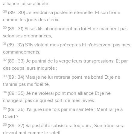
alliance lui sera fidèle ;
29
(89 : 30) Je rendrai sa postérité éternelle, Et son trône
comme les jours des cieux.
30
(89 : 31) Si ses fils abandonnent ma loi Et ne marchent pas
selon ses ordonnances,
31
(89 : 32) S'ils violent mes préceptes Et n'observent pas mes
commandements,
32
(89 : 33) Je punirai de la verge leurs transgressions, Et par
des coups leurs iniquités ;
33
(89 : 34) Mais je ne lui retirerai point ma bonté Et je ne
trahirai pas ma fidélité,
34
(89 : 35) Je ne violerai point mon alliance Et je ne
changerai pas ce qui est sorti de mes lèvres.
35
(89 : 36) J'ai juré une fois par ma sainteté : Mentirai-je à
David ?
36
(89 : 37) Sa postérité subsistera toujours ; Son trône sera
devant moi comme le soleil,