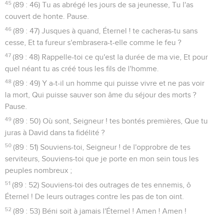
45
(89 : 46) Tu as abrégé les jours de sa jeunesse, Tu l'as
couvert de honte. Pause.
46
(89 : 47) Jusques à quand, Éternel ! te cacheras-tu sans
cesse, Et ta fureur s'embrasera-t-elle comme le feu ?
47
(89 : 48) Rappelle-toi ce qu'est la durée de ma vie, Et pour
quel néant tu as créé tous les fils de l'homme.
48
(89 : 49) Y a-t-il un homme qui puisse vivre et ne pas voir
la mort, Qui puisse sauver son âme du séjour des morts ?
Pause.
49
(89 : 50) Où sont, Seigneur ! tes bontés premières, Que tu
juras à David dans ta fidélité ?
50
(89 : 51) Souviens-toi, Seigneur ! de l'opprobre de tes
serviteurs, Souviens-toi que je porte en mon sein tous les
peuples nombreux ;
51
(89 : 52) Souviens-toi des outrages de tes ennemis, ô
Éternel ! De leurs outrages contre les pas de ton oint.
52
(89 : 53) Béni soit à jamais l'Éternel ! Amen ! Amen !