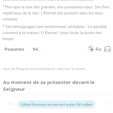
4
Plus que la voix des grandes, des puissantes eaux, Des flots
impétueux de la mer, L'Éternel est puissant dans les lieux
célestes.
5
Tes témoignages sont entièrement véritables ; La sainteté
convient à ta maison, O Éternel ! pour toute la durée des
temps.
Psaumes
94
Seuls les Évangiles sont disponibles en vidéo pour le moment.
Au moment de se présenter devant le
Seigneur
1
Dieu des vengeances, Éternel ! Dieu des vengeances,
parais !
Contenus
Versions
Commentaires
Strong
Dictionnaire
2
Lève-toi, juge de la terre ! Rends aux superbes selon leurs