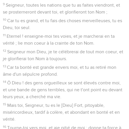
Seuls les Évangiles sont disponibles en vidéo pour le moment.
Je suis à deux doigts de la mort
1
Psaume de cantique des enfants de Coré. Sa fondation est
dans les saintes montagnes.
2
L'Eternel aime les portes de Sion, plus que tous les
Tabernacles de Jacob.
3
Ce qui se dit de toi, Cité de Dieu, sont des choses
glorieuses ; Sélah.
4
Je ferai mention de Rahab et de Babylone entre ceux qui
me connaissent ; voici la Palestine, et Tyr, et Cus. Celui-ci,
[disait-on], est né là.
5
Mais de Sion il sera dit : celui-ci et celui-là y est né ; et le
Souverain lui-même l'établira.
6
Quand l'Eternel enregistrera les peuples, il dénombrera
aussi ceux-là, [et il dira] : celui-ci est né là ; Sélah.