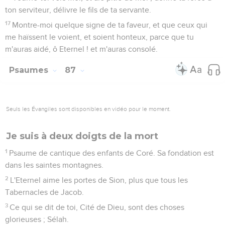
7
Et les chantres, de même que les joueurs de flûtes, [et]
toutes mes sources seront en toi.
Psaumes
88
Seuls les Évangiles sont disponibles en vidéo pour le moment.
Où sont passées les promesses faites à
David?
1
Maskil d'Héman Ezrahite, [qui est] un Cantique de Psaume,
[donné] au maître chantre d'entre les enfants de Coré, [pour
le chanter] sur Mahalath-lehannoth.
2
Eternel ! Dieu de ma délivrance, je crie jour et nuit devant
toi.
3
Que ma prière vienne en ta présence ; ouvre ton oreille à
mon cri.