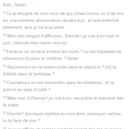
Psaumes
89
Seuls les Évangiles sont disponibles en vidéo pour le moment.
L'homme passe, Dieu reste
1
Maskil d'Ethan Ezrahite.
2
Je chanterai les bontés de l'Eternel à toujours ; je
manifesterai de ma bouche ta fidélité d'âge en âge.
3
Car j'ai dit : ta bonté continue à toujours, [comme] les cieux,
tu as établi en eux ta fidélité [quand tu as dit] :
4
J'ai traité alliance avec mon élu, j'ai fait serment à David
mon serviteur, [en disant] :
5
J'établirai ta race à toujours, et j'affermirai ton trône d'âge
en âge ; Sélah.
6