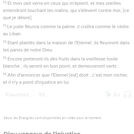
4
L'Eternel, qui est dans les lieux élevés, est plus puissant
que le bruit des grosses eaux, et que les fortes vagues de la
mer.
5
Tes témoignages sont fort certains ; Eternel ! la sainteté a
orné ta maison pour une longue durée.
Psaumes
94
Seuls les Évangiles sont disponibles en vidéo pour le moment.
Au moment de se présenter devant le
Seigneur
1
Ô Éternel ! qui es le [Dieu] Fort des vengeances, le [Dieu]
Fort des vengeances, fais reluire ta splendeur.
2
Toi, Juge de la terre, élève-toi : rends la récompense aux
orgueilleux.
3