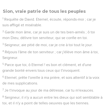
je glorifierai ton Nom à toujours.
13
Car ta bonté est grande envers moi, et tu as retiré mon
âme d'un sépulcre profond.
14
Ô Dieu ! des gens orgueilleux se sont élevés contre moi,
et une bande de gens terribles, qui ne t'ont point eu devant
leurs yeux, a cherché ma vie.
15
Mais toi, Seigneur, tu es le [Dieu] Fort, pitoyable,
miséricordieux, tardif à colère, et abondant en bonté et en
vérité.
16
Tourne-toi vers moi, et aie pitié de moi ; donne ta force à
ton serviteur, délivre le fils de ta servante.
17
Montre-moi quelque signe de ta faveur, et que ceux qui
me haïssent le voient, et soient honteux, parce que tu
m'auras aidé, ô Eternel ! et m'auras consolé.
Psaumes
87