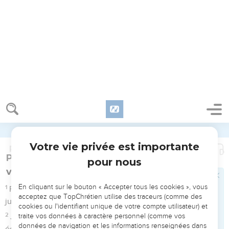
J'ai dit : vous êtes des dieux, et vous êtes tous enfants du
Souverain ;
Accepter tous les cookies
7
Toutefois vous mourrez comme les hommes, et vous qui
êtes les principaux vous tomberez comme un autre.
Tout refuser
8
Ô Dieu ! lève-toi, juge la terre ; car tu auras en héritage
toutes les nations.
Psaumes
83
Seuls les Évangiles sont disponibles en vidéo pour le moment.
Cantique des pèlerins arrivant à Jérusalem
1
Cantique et Psaume d'Asaph.
2
Ô Dieu ! ne garde point le silence, ne te tais point, et ne te
tiens point en repos, [ô Dieu Fort ! ]
3
Car voici, tes ennemis bruient ; et ceux qui te haïssent ont