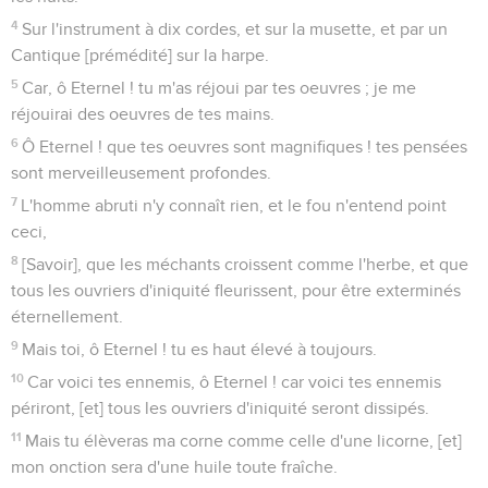
15
Encore porteront-ils des fruits dans la vieillesse toute
blanche ; ils seront en bon point, et demeureront verts ;
16
Afin d'annoncer que l'Eternel [est] droit ; c’est mon rocher,
et il n'y a point d'injustice en lui.
Psaumes
93
Seuls les Évangiles sont disponibles en vidéo pour le moment.
Dieu vengeur de l'injustice
1
L'Eternel règne, il est revêtu de magnificence, l'Eternel est
revêtu de force, il s'en est ceint ; aussi la terre habitable est
affermie, tellement qu'elle ne sera point ébranlée.
2
Ton trône a été établi dès lors, tu es de toute éternité.
3
Les fleuves ont élevé, ô Eternel ! les fleuves ont augmenté
leur bruit, les fleuves ont élevé leurs flots ;