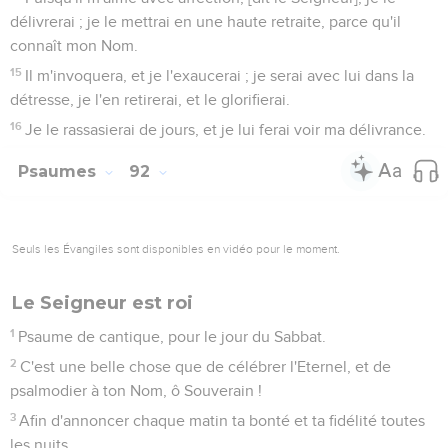
L'homme abruti n'y connaît rien, et le fou n'entend point
ceci,
8
[Savoir], que les méchants croissent comme l'herbe, et que
tous les ouvriers d'iniquité fleurissent, pour être exterminés
éternellement.
9
Mais toi, ô Eternel ! tu es haut élevé à toujours.
10
Car voici tes ennemis, ô Eternel ! car voici tes ennemis
périront, [et] tous les ouvriers d'iniquité seront dissipés.
11
Mais tu élèveras ma corne comme celle d'une licorne, [et]
mon onction sera d'une huile toute fraîche.
12
Et mon oeil verra en ceux qui m'épient, et mes oreilles
entendront touchant les malins, qui s'élèvent contre moi, [ce
que je désire].
13
Le juste fleurira comme la palme, il croîtra comme le cèdre
au Liban.
14
Etant plantés dans la maison de l'Eternel, ils fleuriront dans
les parvis de notre Dieu.