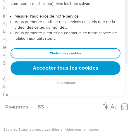
levé la tête.
4
Ils ont consulté finement en secret contre ton peuple, et ils
ont tenu conseil contre ceux qui se sont retirés vers toi pour
se cacher.
5
Ils ont dit : venez, et détruisons-les, en sorte qu'ils ne
soient plus une nation, et qu'on ne fasse plus mention du
nom d'Israël.
6
Car ils ont consulté ensemble d'un même esprit ; ils ont fait
alliance contre toi.
7
Les tentes des Iduméens, des Ismaélites, des Moabites, et
des Hagaréniens ;
8
les Guébalites, les Hammonites, les Hamalécites, et les
Philistins, avec les habitants de Tyr.
9
Assur aussi s'est joint avec eux ; ils ont servi de bras aux
enfants de Lot : Sélah.
10
Fais-leur comme tu fis à Madian, comme à Sisera, [et]
comme à Jabin, auprès du torrent de Kison ;