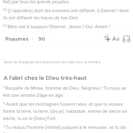
elle se fane.
7
Car nous sommes consumés par ta colère, et nous sommes
troublés par ta fureur.
8
Tu as mis devant toi nos iniquités, [et] devant la clarté de ta
face nos fautes cachées.
9
Car tous nos jours s'en vont par ta grande colère, [et] nous
consumons nos années comme une pensée.
10
Les jours de nos années reviennent à soixante et dix ans,
et s'il y en a de vigoureux, à quatre-vingts ans ; même le plus
beau de ces jours n'est que travail et tourment ; et il s'en va
bientôt, et nous nous envolons.
11
Qui est-ce qui connaît, selon ta crainte, la force de ton
indignation et de ta grande colère ?
12
Enseigne-nous à tellement compter nos jours, que nous
en puissions avoir un coeur rempli de sagesse.
13
Eternel ! retourne-toi ; jusques à quand ? sois apaisé
envers tes serviteurs.