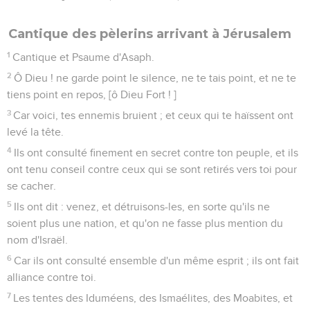
11
Qui furent défaits à Hen-dor, et servirent de fumier à la
terre.
12
Fais que les principaux d'entr'eux soient comme Horeb, et
comme Zéeb ; et que tous leurs Princes soient comme
Zébah et Tsalmunah ;
13
Parce qu'ils ont dit : conquérons-nous les habitations
agréables de Dieu.
14
Mon Dieu ! rends-les semblables à une boule, et au
chaume chassé par le vent ;
15
Comme le feu brûle une forêt, et comme la flamme
embrase les montagnes.
16
Poursuis-les ainsi par ta tempête, et épouvante-les par ton
tourbillon.
17
Couvre leurs visages d'ignominie, afin qu'on cherche ton
Nom, ô Eternel !
18
Qu'ils soient honteux et épouvantés à jamais, qu'ils
rougissent, et qu'ils périssent ;