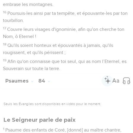
son nid, où elle a mis ses petits ; tes autels, ô Eternel des
armées ! mon Roi, et mon Dieu !
5
Ô que bien-heureux sont ceux qui habitent en ta maison,
et qui te louent incessamment ! Sélah.
6
Ô que bien-heureux est l'homme dont la force est en toi, et
ceux au coeur desquels sont les chemins battus !
7
Passant par la vallée de Baca ils la réduisent en fontaine ; la
pluie aussi comble les marais.
8
Ils marchent avec force pour se présenter devant Dieu en
Sion.
9
Eternel Dieu des armées, écoute ma requête ; Dieu de
Jacob, prête l'oreille ; Sélah.
10
Ô Dieu, notre bouclier, vois, et regarde la face de ton Oint.
11
Car mieux vaut un jour en tes parvis, que mille [ailleurs].
J'aimerais mieux me tenir à la porte en la maison de mon
Dieu, que de demeurer dans les tentes des méchants.
12
Car l'Eternel Dieu nous est un soleil et un bouclier ;