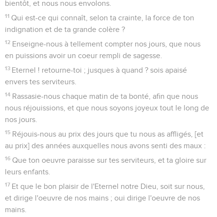
Celui qui se tient dans la demeure du Souverain, se loge à
l'ombre du Tout-Puissant.
2
Je dirai à l'Eternel : Tu es ma retraite, et ma forteresse, tu
es mon Dieu en qui je m'assure.
3
Certes il te délivrera du filet du chasseur ; [et] de la
mortalité malheureuse.
4
Il te couvrira de ses plumes, et tu auras retraite sous ses
ailes ; sa vérité [te servira de] rondache et de bouclier.
5
Tu n'auras point peur de ce qui épouvante de nuit, ni de la
flèche qui vole de jour.
6
Ni de la mortalité qui marche dans les ténèbres ; ni de la
destruction qui fait le dégât en plein midi.
7
Il en tombera mille à ton côté, et dix mille à ta droite ; mais
la [destruction] n'approchera point de toi.
8
Seulement tu contempleras de tes yeux, et tu verras la
récompense des méchants.
9
Car tu es ma retraite, ô Eternel ! tu as établi le Souverain