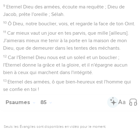
indignation.
5
Ô Dieu de notre délivrance, rétablis-nous, et fais cesser la
colère que tu as contre nous.
6
Seras-tu courroucé à toujours contre nous ? feras-tu durer
ta colère d'âge en âge ?
7
Ne reviendras-tu pas à nous rendre la vie, afin que ton
peuple se réjouisse en toi ?
8
Eternel, fais-nous voir ta miséricorde, et accorde-nous ta
délivrance.
9
J'écouterai ce que dira le [Dieu] Fort, l'Eternel ; car il parlera
de paix à son peuple et à ses bien-aimés, mais que [jamais]
ils ne retournent à leur folie.
10
Certainement sa délivrance est proche de ceux qui le
craignent, afin que la gloire habite en notre pays.
11
La bonté et la vérité se sont rencontrées ; la justice et la
paix se sont entre-baisées.
12