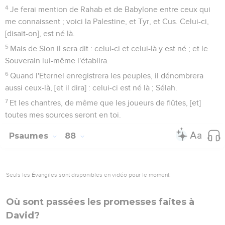
4
Car mon âme a tout son saoul de maux, et ma vie est
venue jusqu'au sépulcre.
5
On m'a mis au rang de ceux qui descendent en la fosse ; je
suis devenu comme un homme qui n'a plus de vigueur ;
6
Placé parmi les morts, comme les blessés à mort couchés
au sépulcre, desquels il ne te souvient plus, et qui sont
retranchés par ta main.
7
Tu m'as mis en une fosse des plus basses, dans des lieux
ténébreux, dans des lieux profonds.
8
Ta fureur s'est jetée sur moi, et tu m'as accablé de tous tes
flots ; Sélah.
9
Tu as éloigné de moi ceux de qui j'étais connu, tu m'as mis
en une extrême abomination devant eux ; je suis enfermé
tellement, que je ne puis sortir.
10
Mon oeil languit d'affliction ; Eternel ! je crie à toi tout le
jour, j'étends mes mains vers toi.
11
Feras-tu un miracle envers les morts ? ou les trépassés se