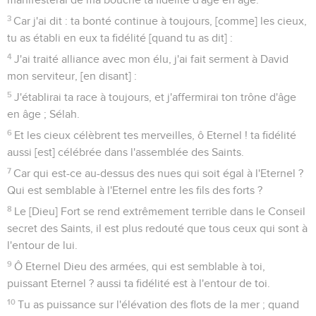
14
Tu as un bras puissant, ta main est forte, et ta droite est
haut élevée.
15
La justice et l'équité sont la base de ton trône ; la gratuité
et la vérité marchent devant ta face.
16
Ô que bienheureux est le peuple qui sait ce que c'est que
du cri de réjouissance ! Ils marcheront, ô Eternel ! à la clarté
de ta face.
17
Ils s'égayeront tout le jour en ton Nom, et ils se glorifieront
de ta justice.
18
Parce que tu es la gloire de leur force ; et notre pouvoir est
distingué par ta faveur.
19
Car notre bouclier est l'Eternel, et notre Roi est le Saint
d'Israël.
20
Tu as autrefois parlé en vision touchant ton bien-aimé, et
tu as dit : J'ai ordonné mon secours en faveur d'un homme
vaillant ; j'ai élevé l'élu d'entre le peuple.
21
J'ai trouvé David mon serviteur, je l'ai oint de ma sainte