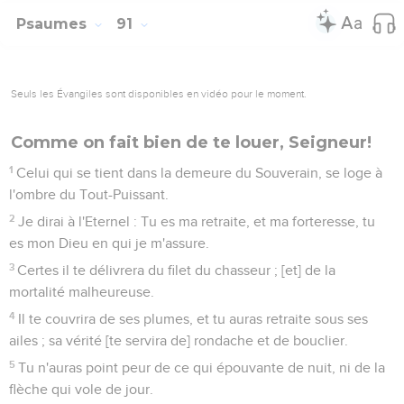
pour ton domicile.
10
Aucun mal ne te rencontrera, et aucune plaie
n'approchera de ta tente.
11
Car il donnera charge de toi à ses Anges, afin qu'ils te
gardent en toutes tes voies.
12
Ils te porteront dans leurs mains, de peur que ton pied ne
heurte contre la pierre.
13
Tu marcheras sur le lion et sur l'aspic, [et] tu fouleras le
lionceau et le dragon.
14
Puisqu'il m'aime avec affection, [dit le Seigneur], je le
délivrerai ; je le mettrai en une haute retraite, parce qu'il
connaît mon Nom.
15
Il m'invoquera, et je l'exaucerai ; je serai avec lui dans la
détresse, je l'en retirerai, et le glorifierai.
16
Je le rassasierai de jours, et je lui ferai voir ma délivrance.
Psaumes
92