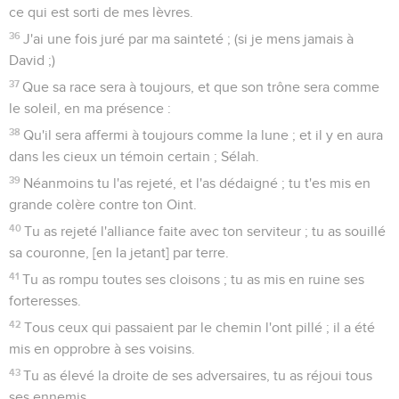
Jusques à quand, ô Eternel ? te cacheras-tu à jamais ? ta
fureur s'embrasera-t-elle comme un feu ?
48
Souviens-toi de combien petite durée je suis ; pourquoi
aurais-tu créé en vain tous les fils des hommes ?
49
Qui est l'homme qui vivra, et ne verra point la mort, et qui
garantira son âme de la main du sépulcre ? (Sélah.)
50
Seigneur, où sont tes bontés précédentes lesquelles tu as
jurées à David sur ta fidélité ?
51
Seigneur ! souviens-toi de l'opprobre de tes serviteurs, [et
comment] je porte dans mon sein [l'opprobre qui nous a été
fait] par tous les grands peuples,
52
[L'opprobre] dont tes ennemis ont diffamé, ô Eternel ! dont
ils ont diffamé les traces de ton Oint.
53
Béni soit à toujours l'Eternel ; Amen ! Oui, Amen !
Psaumes
90