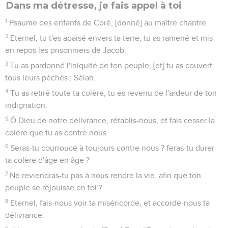
La vérité germera de la terre, et la justice regardera des
cieux.
13
L'Eternel aussi donnera le bien, tellement que notre terre
rendra son fruit.
14
La justice marchera devant lui, et il la mettra partout où il
passera.
Psaumes
86
Seuls les Évangiles sont disponibles en vidéo pour le moment.
Sion, vraie patrie de tous les peuples
1
Requête de David. Eternel, écoute, réponds-moi ; car je
suis affligé et misérable.
2
Garde mon âme, car je suis un de tes bien-aimés ; ô toi
mon Dieu, délivre ton serviteur, qui se confie en toi.
3