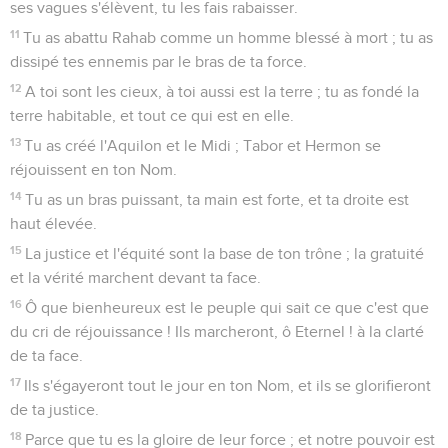
huile ;
22
Ma main sera ferme avec lui, et mon bras le renforcera.
23
L'ennemi ne le rançonnera point, et l'inique ne l'affligera
point ;
24
Mais je froisserai devant lui ses adversaires, et je détruirai
ceux qui le haïssent.
25
Ma fidélité et ma bonté seront avec lui ; et sa gloire sera
élevée en mon Nom.
26
Et je mettrai sa main sur la mer, et sa droite sur les fleuves.
27
Il m'invoquera, [disant : ] Tu es mon Père ; mon [Dieu] Fort,
et le Rocher de ma délivrance.
28
Aussi je l'établirai l'aîné [et] le souverain sur les Rois de la
terre.
29
Je lui garderai ma bonté à toujours, et mon alliance lui
sera assurée.
30
Je rendrai éternelle sa postérité, et je ferai que son trône