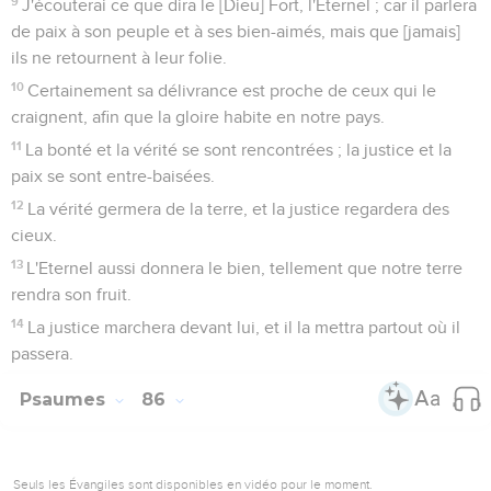
Seigneur, aie pitié de moi, car je crie à toi tout le jour.
4
Réjouis l'âme de ton serviteur ; car j'élève mon âme à toi,
Seigneur.
5
Parce que toi, ô Eternel ! es bon et clément, et d'une
grande bonté envers tous ceux qui t'invoquent.
6
Eternel, prête l'oreille à ma prière, et sois attentif à la voix
de mes supplications.
7
Je t'invoque au jour de ma détresse, car tu m'exauces.
8
Seigneur, il n'y a aucun entre les dieux qui soit semblable à
toi, et il n'y a point de telles oeuvres que les tiennes.
9
Seigneur, toutes les nations que tu as faites viendront, et
se prosterneront devant toi, et glorifieront ton Nom ;
10
Car tu es grand, et tu fais des choses merveilleuses, tu es
Dieu, toi seul.
11
Eternel ! enseigne-moi tes voies, et je marcherai en ta
vérité ; lie mon coeur à la crainte de ton Nom.
12
Seigneur mon Dieu, je te célébrerai de tout mon coeur, et