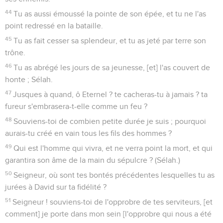
Seuls les Évangiles sont disponibles en vidéo pour le moment.
A l'abri chez le Dieu très-haut
1
Requête de Moïse, homme de Dieu. Seigneur ! Tu nous as
été une retraite d'âge en âge.
2
Avant que les montagnes fussent nées, et que tu eusses
formé la terre, la terre, [dis-je], habitable, même de siècle en
siècle, tu es le [Dieu] Fort.
3
Tu réduis l'homme [mortel] jusques à le menuiser, et tu dis :
Fils des hommes, retournez.
4
Car mille ans sont devant tes yeux comme le jour d'hier qui
est passé, et [comme] une veille en la nuit.
5
Tu les emportes comme par une ravine d'eau ; ils sont
[comme] un songe au matin ; comme une herbe qui se
change,
6
Laquelle fleurit au matin, et reverdit ; le soir on la coupe, et