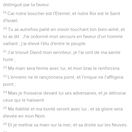
sera comme les jours des cieux.
31
Mais si ses enfants abandonnent ma Loi, et ne marchent
point selon mes ordonnances ;
32
S'ils violent mes statuts, et qu'ils ne gardent point mes
commandements ;
33
Je visiterai de verge leur transgression, et de plaie leur
iniquité.
34
Mais je ne retirerai point de lui ma bonté, et je ne lui
fausserai point ma foi.
35
Je ne violerai point mon alliance, et je ne changerai point
ce qui est sorti de mes lèvres.
36
J'ai une fois juré par ma sainteté ; (si je mens jamais à
David ;)
37
Que sa race sera à toujours, et que son trône sera comme
le soleil, en ma présence :
38
Qu'il sera affermi à toujours comme la lune ; et il y en aura
dans les cieux un témoin certain ; Sélah.