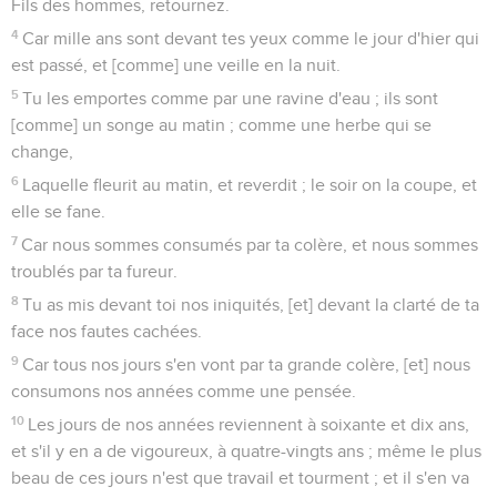
14
Rassasie-nous chaque matin de ta bonté, afin que nous
nous réjouissions, et que nous soyons joyeux tout le long de
nos jours.
15
Réjouis-nous au prix des jours que tu nous as affligés, [et
au prix] des années auxquelles nous avons senti des maux :
16
Que ton oeuvre paraisse sur tes serviteurs, et ta gloire sur
leurs enfants.
17
Et que le bon plaisir de l'Eternel notre Dieu, soit sur nous,
et dirige l'oeuvre de nos mains ; oui dirige l'oeuvre de nos
mains.
Psaumes
91
Seuls les Évangiles sont disponibles en vidéo pour le moment.
Comme on fait bien de te louer, Seigneur!
1