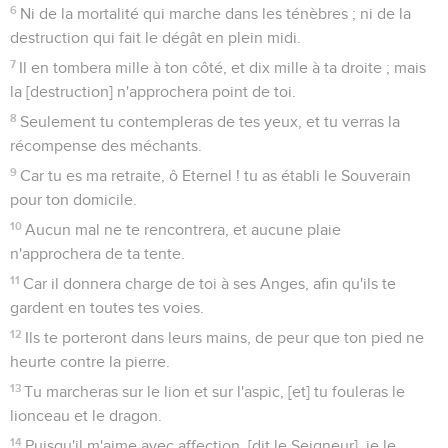
Seuls les Évangiles sont disponibles en vidéo pour le moment.
Le Seigneur est roi
1
Psaume de cantique, pour le jour du Sabbat.
2
C'est une belle chose que de célébrer l'Eternel, et de
psalmodier à ton Nom, ô Souverain !
3
Afin d'annoncer chaque matin ta bonté et ta fidélité toutes
les nuits.
4
Sur l'instrument à dix cordes, et sur la musette, et par un
Cantique [prémédité] sur la harpe.
5
Car, ô Eternel ! tu m'as réjoui par tes oeuvres ; je me
réjouirai des oeuvres de tes mains.
6
Ô Eternel ! que tes oeuvres sont magnifiques ! tes pensées
sont merveilleusement profondes.
7