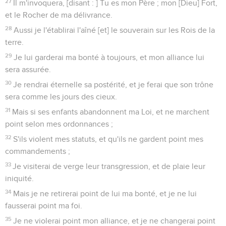
39
Néanmoins tu l'as rejeté, et l'as dédaigné ; tu t'es mis en
grande colère contre ton Oint.
40
Tu as rejeté l'alliance faite avec ton serviteur ; tu as souillé
sa couronne, [en la jetant] par terre.
41
Tu as rompu toutes ses cloisons ; tu as mis en ruine ses
forteresses.
42
Tous ceux qui passaient par le chemin l'ont pillé ; il a été
mis en opprobre à ses voisins.
43
Tu as élevé la droite de ses adversaires, tu as réjoui tous
ses ennemis.
44
Tu as aussi émoussé la pointe de son épée, et tu ne l'as
point redressé en la bataille.
45
Tu as fait cesser sa splendeur, et tu as jeté par terre son
trône.
46
Tu as abrégé les jours de sa jeunesse, [et] l'as couvert de
honte ; Sélah.
47