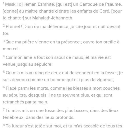
relèveront-ils pour te célébrer ? Sélah.
12
Racontera-t-on ta miséricorde dans le sépulcre ? [et] ta
fidélité dans le tombeau ?
13
Connaîtra-t-on tes merveilles dans les ténèbres ; et ta
justice au pays d'oubli ?
14
Mais moi, ô Eternel ! je crie à toi, ma prière te prévient dès
le matin.
15
Eternel ! pourquoi rejettes-tu mon âme, pourquoi caches-
tu ta face de moi ?
16
Je suis affligé et comme rendant l'esprit dès ma jeunesse ;
j'ai été exposé à tes terreurs, et je ne sais où j'en suis.
17
Les ardeurs de ta [colère] sont passées sur moi, et tes
frayeurs m'ont retranché.
18
Ils m'ont tout le jour environné comme des eaux, ils m'ont
entouré tous ensemble.
19
Tu as éloigné de moi mon ami, même mon intime ami, et
ceux de qui je suis connu me sont des ténèbres.