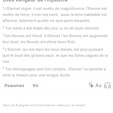
Jusques à quand les méchants, ô Eternel ! jusques à quand
les méchants s'égayeront-ils ?
4
[Jusques à quand] tous les ouvriers d'iniquité proféreront-
ils et diront-ils des paroles rudes, et se vanteront-ils ?
5
Eternel, ils froissent ton peuple, et affligent ton héritage.
6
Ils tuent la veuve et l'étranger, et ils mettent à mort les
orphelins.
7
Et ils ont dit : L'Eternel ne le verra point ; le Dieu de Jacob
n'en entendra rien.
8
Vous les plus abrutis d'entre le peuple, prenez garde à
ceci ; et vous insensés, quand serez-vous intelligents ?
9
Celui qui a planté l'oreille, n'entendra-t-il point ? celui qui a
formé l'oeil, ne verra-t-il point ?
10
Celui qui châtie les nations, celui qui enseigne la science
aux hommes, ne censurera-t-il point ?
11
L'Eternel connaît que les pensées des hommes ne sont
Contenus
Versions
Commentaires
Strong
Dictionnaire
que vanité.