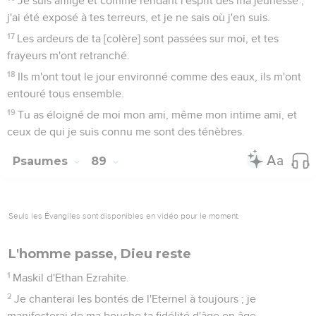
Et les cieux célèbrent tes merveilles, ô Eternel ! ta fidélité
aussi [est] célébrée dans l'assemblée des Saints.
7
Car qui est-ce au-dessus des nues qui soit égal à l'Eternel ?
Qui est semblable à l'Eternel entre les fils des forts ?
8
Le [Dieu] Fort se rend extrêmement terrible dans le Conseil
secret des Saints, il est plus redouté que tous ceux qui sont à
l'entour de lui.
9
Ô Eternel Dieu des armées, qui est semblable à toi,
puissant Eternel ? aussi ta fidélité est à l'entour de toi.
10
Tu as puissance sur l'élévation des flots de la mer ; quand
ses vagues s'élèvent, tu les fais rabaisser.
11
Tu as abattu Rahab comme un homme blessé à mort ; tu as
dissipé tes ennemis par le bras de ta force.
12
A toi sont les cieux, à toi aussi est la terre ; tu as fondé la
terre habitable, et tout ce qui est en elle.
13
Tu as créé l'Aquilon et le Midi ; Tabor et Hermon se
réjouissent en ton Nom.