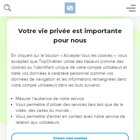
Votre vie privée est importante
pour nous
NE MANQUEZ PAS L’ÉVÉNEMENT
En cliquant sur le bouton « Accepter tous les cookies », vous
DE L’ANNÉE !
acceptez que TopChrétien utilise des traceurs (comme des
cookies ou l'identifiant unique de votre compte utilisateur) et
ET SI LEURS ERREURS POUVAIENT VOUS ÉVITER LES
traite vos données à caractère personnel (comme vos
VOTRES ?
données de navigation et les informations renseignées dans
votre compte utilisateur) dans les buts suivants :
On admire souvent les leaders pour leurs réussites, leur impact,
leur foi ou leur vision. Mais on voit moins les doutes, les erreurs
Mesurer l'audience de notre service
Vous permettre d'utiliser des services tiers tels que de la
et les saisons difficiles qu'ils ont traversés, alors même que ce
vidéo, des cartes du monde…
sont elles qui les ont façonnés.
Vous permettre d'entrer en contact avec notre service de
relation aux utilisateurs.
Dans cette conférence, leaders, entrepreneurs, et responsables
reviennent sur les erreurs marquantes de leur parcours et les
clés pour avancer avec plus de sagesse afin que leurs erreurs
Choisir mes cookies