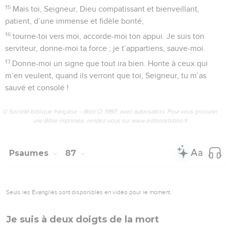
15
Mais toi, Seigneur, Dieu compatissant et bienveillant,
patient, d’une immense et fidèle bonté,
16
tourne-toi vers moi, accorde-moi ton appui. Je suis ton
serviteur, donne-moi ta force ; je t’appartiens, sauve-moi.
17
Donne-moi un signe que tout ira bien. Honte à ceux qui
m’en veulent, quand ils verront que toi, Seigneur, tu m’as
sauvé et consolé !
© Société biblique française – Bibli’O, 1997, avec autorisation. Pour vous procurer
une Bible imprimée, rendez-vous sur www.editionsbiblio.fr
Psaumes
87
Seuls les Évangiles sont disponibles en vidéo pour le moment.
Je suis à deux doigts de la mort