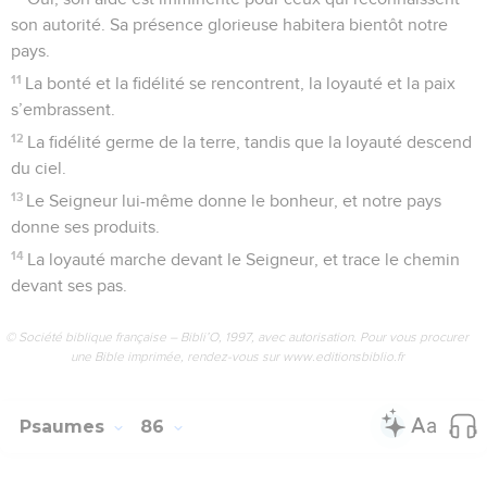
son autorité. Sa présence glorieuse habitera bientôt notre
pays.
11
La bonté et la fidélité se rencontrent, la loyauté et la paix
s’embrassent.
12
La fidélité germe de la terre, tandis que la loyauté descend
du ciel.
13
Le Seigneur lui-même donne le bonheur, et notre pays
donne ses produits.
14
La loyauté marche devant le Seigneur, et trace le chemin
devant ses pas.
© Société biblique française – Bibli’O, 1997, avec autorisation. Pour vous procurer
une Bible imprimée, rendez-vous sur www.editionsbiblio.fr
Psaumes
86