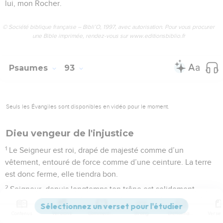
lui, mon Rocher.
© Société biblique française – Bibli’O, 1997, avec autorisation. Pour vous procurer
une Bible imprimée, rendez-vous sur www.editionsbiblio.fr
Psaumes
93
Seuls les Évangiles sont disponibles en vidéo pour le moment.
Dieu vengeur de l'injustice
1
Le Seigneur est roi, drapé de majesté comme d’un
vêtement, entouré de force comme d’une ceinture. La terre
est donc ferme, elle tiendra bon.
2
Seigneur, depuis longtemps ton trône est solidement
établi, depuis toujours tu es Dieu.
Contenus
Versions
Commentaires
Strong
Dictionnaire
3
Jadis, les océans hurlaient, ils hurlaient de fureur. Ils