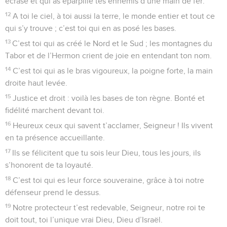
écrasé et qui as éparpillé tes ennemis d’une main de fer.
12
A toi le ciel, à toi aussi la terre, le monde entier et tout ce
qui s’y trouve ; c’est toi qui en as posé les bases.
13
C’est toi qui as créé le Nord et le Sud ; les montagnes du
Tabor et de l’Hermon crient de joie en entendant ton nom.
14
C’est toi qui as le bras vigoureux, la poigne forte, la main
droite haut levée.
15
Justice et droit : voilà les bases de ton règne. Bonté et
fidélité marchent devant toi.
16
Heureux ceux qui savent t’acclamer, Seigneur ! Ils vivent
en ta présence accueillante.
17
Ils se félicitent que tu sois leur Dieu, tous les jours, ils
s’honorent de ta loyauté.
18
C’est toi qui es leur force souveraine, grâce à toi notre
défenseur prend le dessus.
19
Notre protecteur t’est redevable, Seigneur, notre roi te
doit tout, toi l’unique vrai Dieu, Dieu d’Israël.