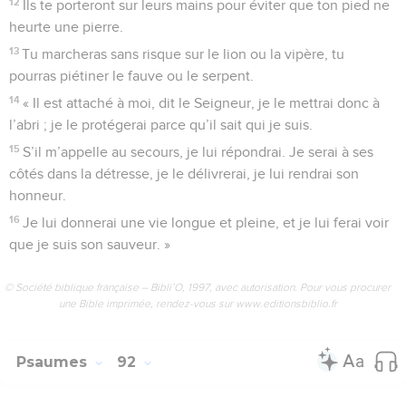
12
Ils te porteront sur leurs mains pour éviter que ton pied ne
heurte une pierre.
13
Tu marcheras sans risque sur le lion ou la vipère, tu
pourras piétiner le fauve ou le serpent.
14
« Il est attaché à moi, dit le Seigneur, je le mettrai donc à
l’abri ; je le protégerai parce qu’il sait qui je suis.
15
S’il m’appelle au secours, je lui répondrai. Je serai à ses
côtés dans la détresse, je le délivrerai, je lui rendrai son
honneur.
16
Je lui donnerai une vie longue et pleine, et je lui ferai voir
que je suis son sauveur. »
© Société biblique française – Bibli’O, 1997, avec autorisation. Pour vous procurer
une Bible imprimée, rendez-vous sur www.editionsbiblio.fr
Psaumes
92