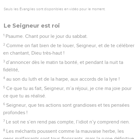
Seuls les Évangiles sont disponibles en vidéo pour le moment.
Le Seigneur est roi
1
Psaume. Chant pour le jour du sabbat.
2
Comme on fait bien de te louer, Seigneur, et de te célébrer
en chantant, Dieu très-haut !
3
d’annoncer dès le matin ta bonté, et pendant la nuit ta
fidélité,
4
au son du luth et de la harpe, aux accords de la lyre !
5
Ce que tu as fait, Seigneur, m’a réjoui, je crie ma joie pour
ce que tu as réalisé.
6
Seigneur, que tes actions sont grandioses et tes pensées
profondes !
7
Le sot ne s’en rend pas compte, l’idiot n’y comprend rien.
8
Les méchants poussent comme la mauvaise herbe, les
gens malfaisants sont tous florissants, mais la ruine définitive