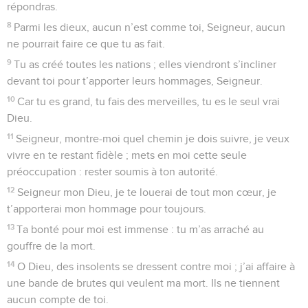
répondras.
8
Parmi les dieux, aucun n’est comme toi, Seigneur, aucun
ne pourrait faire ce que tu as fait.
9
Tu as créé toutes les nations ; elles viendront s’incliner
devant toi pour t’apporter leurs hommages, Seigneur.
10
Car tu es grand, tu fais des merveilles, tu es le seul vrai
Dieu.
11
Seigneur, montre-moi quel chemin je dois suivre, je veux
vivre en te restant fidèle ; mets en moi cette seule
préoccupation : rester soumis à ton autorité.
12
Seigneur mon Dieu, je te louerai de tout mon cœur, je
t’apporterai mon hommage pour toujours.
13
Ta bonté pour moi est immense : tu m’as arraché au
gouffre de la mort.
14
O Dieu, des insolents se dressent contre moi ; j’ai affaire à
une bande de brutes qui veulent ma mort. Ils ne tiennent
aucun compte de toi.