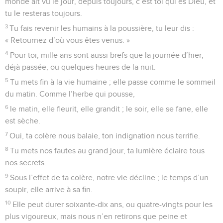
monde ait vu le jour, depuis toujours, c’est toi qui es Dieu, et
tu le resteras toujours.
3
Tu fais revenir les humains à la poussière, tu leur dis :
« Retournez d’où vous êtes venus. »
4
Pour toi, mille ans sont aussi brefs que la journée d’hier,
déjà passée, ou quelques heures de la nuit.
5
Tu mets fin à la vie humaine ; elle passe comme le sommeil
du matin. Comme l’herbe qui pousse,
6
le matin, elle fleurit, elle grandit ; le soir, elle se fane, elle
est sèche.
7
Oui, ta colère nous balaie, ton indignation nous terrifie.
8
Tu mets nos fautes au grand jour, ta lumière éclaire tous
nos secrets.
9
Sous l’effet de ta colère, notre vie décline ; le temps d’un
soupir, elle arrive à sa fin.
10
Elle peut durer soixante-dix ans, ou quatre-vingts pour les
plus vigoureux, mais nous n’en retirons que peine et