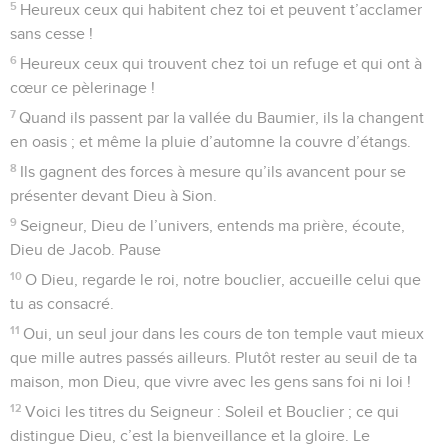
5
Heureux ceux qui habitent chez toi et peuvent t’acclamer
sans cesse !
6
Heureux ceux qui trouvent chez toi un refuge et qui ont à
cœur ce pèlerinage !
7
Quand ils passent par la vallée du Baumier, ils la changent
en oasis ; et même la pluie d’automne la couvre d’étangs.
8
Ils gagnent des forces à mesure qu’ils avancent pour se
présenter devant Dieu à Sion.
9
Seigneur, Dieu de l’univers, entends ma prière, écoute,
Dieu de Jacob. Pause
10
O Dieu, regarde le roi, notre bouclier, accueille celui que
tu as consacré.
11
Oui, un seul jour dans les cours de ton temple vaut mieux
que mille autres passés ailleurs. Plutôt rester au seuil de ta
maison, mon Dieu, que vivre avec les gens sans foi ni loi !
12
Voici les titres du Seigneur : Soleil et Bouclier ; ce qui
distingue Dieu, c’est la bienveillance et la gloire. Le