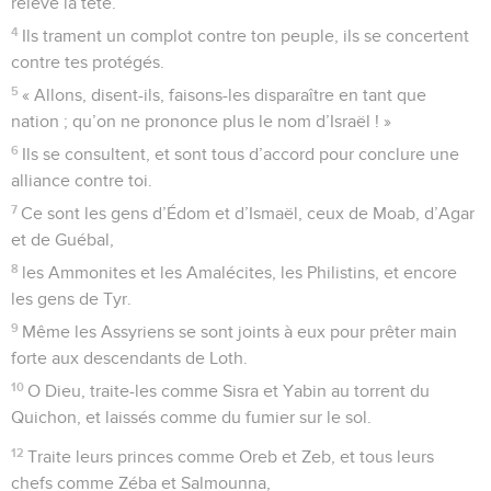
relevé la tête.
4
Ils trament un complot contre ton peuple, ils se concertent
contre tes protégés.
5
« Allons, disent-ils, faisons-les disparaître en tant que
nation ; qu’on ne prononce plus le nom d’Israël ! »
6
Ils se consultent, et sont tous d’accord pour conclure une
alliance contre toi.
7
Ce sont les gens d’Édom et d’Ismaël, ceux de Moab, d’Agar
et de Guébal,
8
les Ammonites et les Amalécites, les Philistins, et encore
les gens de Tyr.
9
Même les Assyriens se sont joints à eux pour prêter main
forte aux descendants de Loth.
10
O Dieu, traite-les comme Sisra et Yabin au torrent du
Quichon, et laissés comme du fumier sur le sol.
12
Traite leurs princes comme Oreb et Zeb, et tous leurs
chefs comme Zéba et Salmounna,