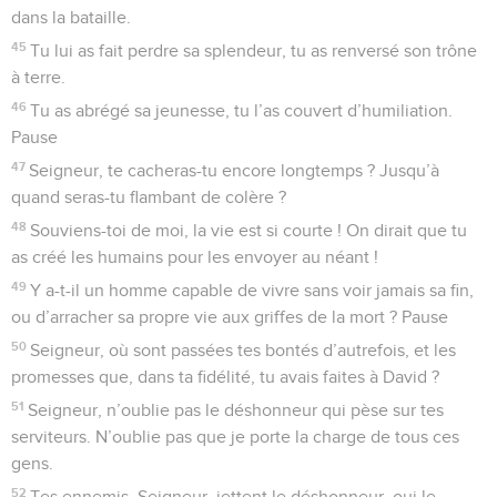
dans la bataille.
45
Tu lui as fait perdre sa splendeur, tu as renversé son trône
à terre.
46
Tu as abrégé sa jeunesse, tu l’as couvert d’humiliation.
Pause
47
Seigneur, te cacheras-tu encore longtemps ? Jusqu’à
quand seras-tu flambant de colère ?
48
Souviens-toi de moi, la vie est si courte ! On dirait que tu
as créé les humains pour les envoyer au néant !
49
Y a-t-il un homme capable de vivre sans voir jamais sa fin,
ou d’arracher sa propre vie aux griffes de la mort ? Pause
50
Seigneur, où sont passées tes bontés d’autrefois, et les
promesses que, dans ta fidélité, tu avais faites à David ?
51
Seigneur, n’oublie pas le déshonneur qui pèse sur tes
serviteurs. N’oublie pas que je porte la charge de tous ces
gens.
52
Tes ennemis, Seigneur, jettent le déshonneur, oui le