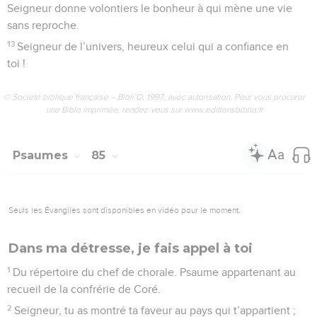
Seigneur donne volontiers le bonheur à qui mène une vie
sans reproche.
13
Seigneur de l’univers, heureux celui qui a confiance en
toi !
© Société biblique française – Bibli’O, 1997, avec autorisation. Pour vous procurer
une Bible imprimée, rendez-vous sur www.editionsbiblio.fr
Psaumes
85
Seuls les Évangiles sont disponibles en vidéo pour le moment.
Dans ma détresse, je fais appel à toi
1
Du répertoire du chef de chorale. Psaume appartenant au
recueil de la confrérie de Coré.
2
Seigneur, tu as montré ta faveur au pays qui t’appartient ;