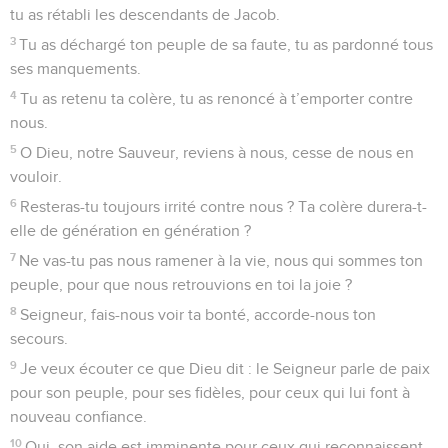
tu as rétabli les descendants de Jacob.
3
Tu as déchargé ton peuple de sa faute, tu as pardonné tous
ses manquements.
4
Tu as retenu ta colère, tu as renoncé à t’emporter contre
nous.
5
O Dieu, notre Sauveur, reviens à nous, cesse de nous en
vouloir.
6
Resteras-tu toujours irrité contre nous ? Ta colère durera-t-
elle de génération en génération ?
7
Ne vas-tu pas nous ramener à la vie, nous qui sommes ton
peuple, pour que nous retrouvions en toi la joie ?
8
Seigneur, fais-nous voir ta bonté, accorde-nous ton
secours.
9
Je veux écouter ce que Dieu dit : le Seigneur parle de paix
pour son peuple, pour ses fidèles, pour ceux qui lui font à
nouveau confiance.
10
Oui, son aide est imminente pour ceux qui reconnaissent