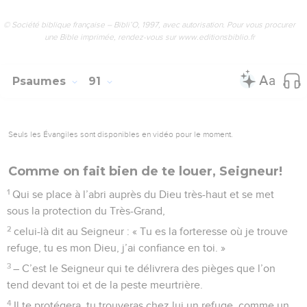
© Société biblique française – Bibli’O, 1997, avec autorisation. Pour vous procurer
une Bible imprimée, rendez-vous sur www.editionsbiblio.fr
Psaumes
91
Seuls les Évangiles sont disponibles en vidéo pour le moment.
Comme on fait bien de te louer, Seigneur!
1
Qui se place à l’abri auprès du Dieu très-haut et se met
sous la protection du Très-Grand,
2
celui-là dit au Seigneur : « Tu es la forteresse où je trouve
refuge, tu es mon Dieu, j’ai confiance en toi. »
3
– C’est le Seigneur qui te délivrera des pièges que l’on
tend devant toi et de la peste meurtrière.
4
Il te protégera, tu trouveras chez lui un refuge, comme un