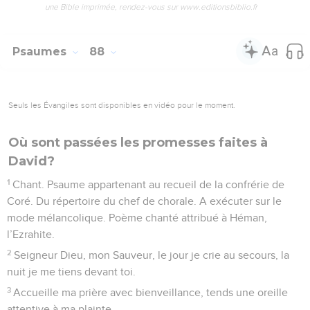
une Bible imprimée, rendez-vous sur www.editionsbiblio.fr
Psaumes
88
Seuls les Évangiles sont disponibles en vidéo pour le moment.
Où sont passées les promesses faites à
David?
1
Chant. Psaume appartenant au recueil de la confrérie de
Coré. Du répertoire du chef de chorale. A exécuter sur le
mode mélancolique. Poème chanté attribué à Héman,
l’Ezrahite.
2
Seigneur Dieu, mon Sauveur, le jour je crie au secours, la
nuit je me tiens devant toi.
3
Accueille ma prière avec bienveillance, tends une oreille
attentive à ma plainte.