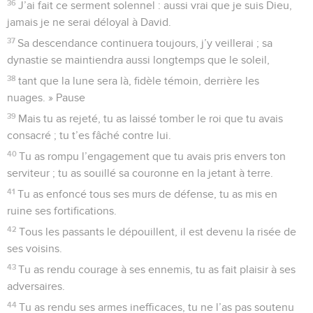
36
J’ai fait ce serment solennel : aussi vrai que je suis Dieu,
jamais je ne serai déloyal à David.
37
Sa descendance continuera toujours, j’y veillerai ; sa
dynastie se maintiendra aussi longtemps que le soleil,
38
tant que la lune sera là, fidèle témoin, derrière les
nuages. » Pause
39
Mais tu as rejeté, tu as laissé tomber le roi que tu avais
consacré ; tu t’es fâché contre lui.
40
Tu as rompu l’engagement que tu avais pris envers ton
serviteur ; tu as souillé sa couronne en la jetant à terre.
41
Tu as enfoncé tous ses murs de défense, tu as mis en
ruine ses fortifications.
42
Tous les passants le dépouillent, il est devenu la risée de
ses voisins.
43
Tu as rendu courage à ses ennemis, tu as fait plaisir à ses
adversaires.
44
Tu as rendu ses armes inefficaces, tu ne l’as pas soutenu