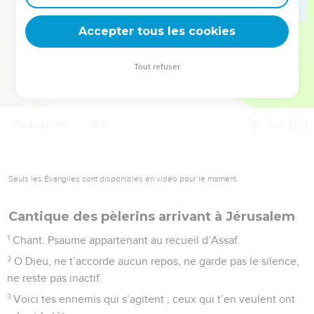
deviennent vos tremplins. Que vous guidiez un ministère, une
équipe, un groupe ou une famille, leur expérience est faite
Accepter tous les cookies
pour vous.
Tout refuser
Je découvre l’événement
Psaumes
83
Seuls les Évangiles sont disponibles en vidéo pour le moment.
Cantique des pèlerins arrivant à Jérusalem
1
Chant. Psaume appartenant au recueil d’Assaf.
2
O Dieu, ne t’accorde aucun repos, ne garde pas le silence,
ne reste pas inactif.
3
Voici tes ennemis qui s’agitent ; ceux qui t’en veulent ont