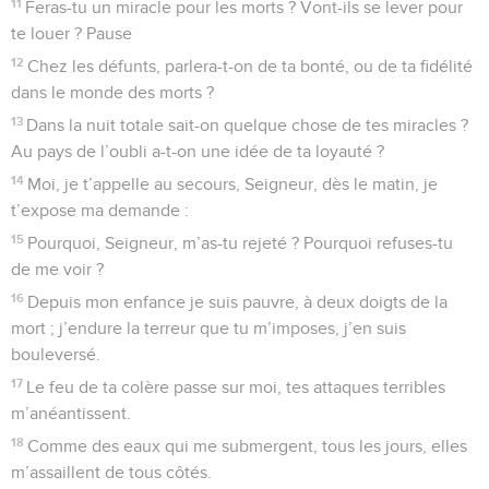
11
Feras-tu un miracle pour les morts ? Vont-ils se lever pour
te louer ? Pause
12
Chez les défunts, parlera-t-on de ta bonté, ou de ta fidélité
dans le monde des morts ?
13
Dans la nuit totale sait-on quelque chose de tes miracles ?
Au pays de l’oubli a-t-on une idée de ta loyauté ?
14
Moi, je t’appelle au secours, Seigneur, dès le matin, je
t’expose ma demande :
15
Pourquoi, Seigneur, m’as-tu rejeté ? Pourquoi refuses-tu
de me voir ?
16
Depuis mon enfance je suis pauvre, à deux doigts de la
mort ; j’endure la terreur que tu m’imposes, j’en suis
bouleversé.
17
Le feu de ta colère passe sur moi, tes attaques terribles
m’anéantissent.
18
Comme des eaux qui me submergent, tous les jours, elles
m’assaillent de tous côtés.