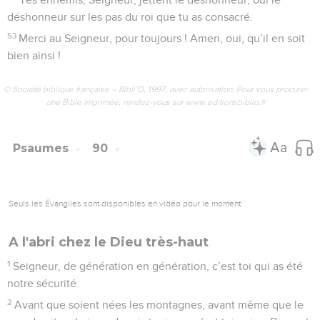
déshonneur sur les pas du roi que tu as consacré.
53
Merci au Seigneur, pour toujours ! Amen, oui, qu’il en soit
bien ainsi !
© Société biblique française – Bibli’O, 1997, avec autorisation. Pour vous procurer
une Bible imprimée, rendez-vous sur www.editionsbiblio.fr
Psaumes
90
Seuls les Évangiles sont disponibles en vidéo pour le moment.
A l'abri chez le Dieu très-haut
1
Seigneur, de génération en génération, c’est toi qui as été
notre sécurité.
2
Avant que soient nées les montagnes, avant même que le