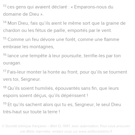
13
ces gens qui avaient déclaré : « Emparons-nous du
domaine de Dieu ».
14
Mon Dieu, fais qu’ils aient le même sort que la graine de
chardon ou les fétus de paille, emportés par le vent.
15
Comme un feu dévore une forêt, comme une flamme
embrase les montagnes,
16
lance une tempête à leur poursuite, terrifie-les par ton
ouragan.
17
Fais-leur monter la honte au front, pour qu’ils se tournent
vers toi, Seigneur.
18
Qu’ils soient humiliés, épouvantés sans fin, que leurs
espoirs soient déçus, qu’ils dépérissent !
19
Et qu’ils sachent alors qui tu es, Seigneur, le seul Dieu
très-haut sur toute la terre !
© Société biblique française – Bibli’O, 1997, avec autorisation. Pour vous procurer
une Bible imprimée, rendez-vous sur www.editionsbiblio.fr