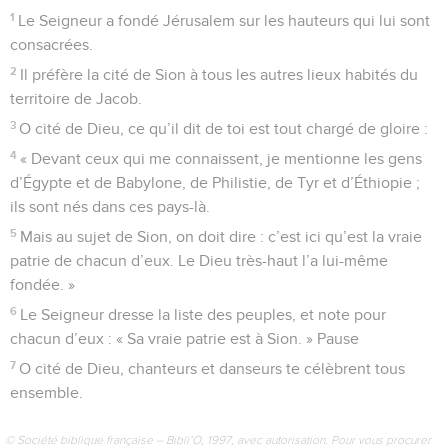
1
Le Seigneur a fondé Jérusalem sur les hauteurs qui lui sont
consacrées.
2
Il préfère la cité de Sion à tous les autres lieux habités du
territoire de Jacob.
3
O cité de Dieu, ce qu’il dit de toi est tout chargé de gloire :
4
« Devant ceux qui me connaissent, je mentionne les gens
d’Égypte et de Babylone, de Philistie, de Tyr et d’Éthiopie ;
ils sont nés dans ces pays-là.
5
Mais au sujet de Sion, on doit dire : c’est ici qu’est la vraie
patrie de chacun d’eux. Le Dieu très-haut l’a lui-même
fondée. »
6
Le Seigneur dresse la liste des peuples, et note pour
chacun d’eux : « Sa vraie patrie est à Sion. » Pause
7
O cité de Dieu, chanteurs et danseurs te célèbrent tous
ensemble.
© Société biblique française – Bibli’O, 1997, avec autorisation. Pour vous procurer