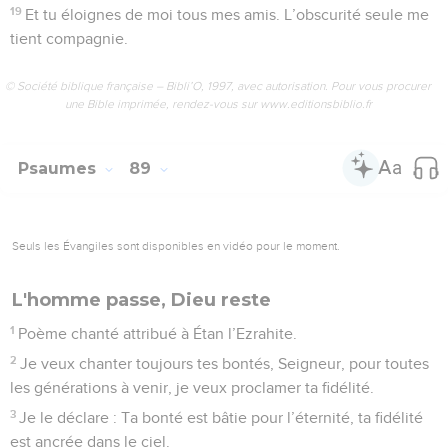
19
Et tu éloignes de moi tous mes amis. L’obscurité seule me
tient compagnie.
© Société biblique française – Bibli’O, 1997, avec autorisation. Pour vous procurer
une Bible imprimée, rendez-vous sur www.editionsbiblio.fr
Psaumes
89
Seuls les Évangiles sont disponibles en vidéo pour le moment.
L'homme passe, Dieu reste
1
Poème chanté attribué à Étan l’Ezrahite.
2
Je veux chanter toujours tes bontés, Seigneur, pour toutes
les générations à venir, je veux proclamer ta fidélité.
3
Je le déclare : Ta bonté est bâtie pour l’éternité, ta fidélité
est ancrée dans le ciel.