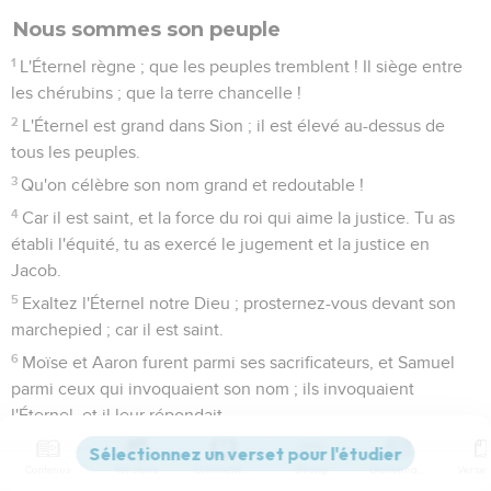
Nous sommes son peuple
1
L'Éternel règne ; que les peuples tremblent ! Il siège entre
les chérubins ; que la terre chancelle !
2
L'Éternel est grand dans Sion ; il est élevé au-dessus de
tous les peuples.
3
Qu'on célèbre son nom grand et redoutable !
4
Car il est saint, et la force du roi qui aime la justice. Tu as
établi l'équité, tu as exercé le jugement et la justice en
Jacob.
5
Exaltez l'Éternel notre Dieu ; prosternez-vous devant son
marchepied ; car il est saint.
6
Moïse et Aaron furent parmi ses sacrificateurs, et Samuel
parmi ceux qui invoquaient son nom ; ils invoquaient
l'Éternel, et il leur répondait.
7
Il leur parlait dans la colonne de nuée ; ils ont gardé ses
Contenus
Versions
Commentaires
Strong
Dictionnaire
témoignages et la loi qu'il leur avait donnée.