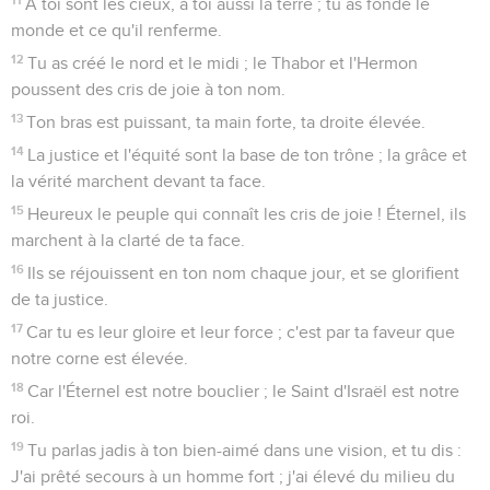
A toi sont les cieux, à toi aussi la terre ; tu as fondé le
monde et ce qu'il renferme.
12
Tu as créé le nord et le midi ; le Thabor et l'Hermon
poussent des cris de joie à ton nom.
13
Ton bras est puissant, ta main forte, ta droite élevée.
14
La justice et l'équité sont la base de ton trône ; la grâce et
la vérité marchent devant ta face.
15
Heureux le peuple qui connaît les cris de joie ! Éternel, ils
marchent à la clarté de ta face.
16
Ils se réjouissent en ton nom chaque jour, et se glorifient
de ta justice.
17
Car tu es leur gloire et leur force ; c'est par ta faveur que
notre corne est élevée.
18
Car l'Éternel est notre bouclier ; le Saint d'Israël est notre
roi.
19
Tu parlas jadis à ton bien-aimé dans une vision, et tu dis :
J'ai prêté secours à un homme fort ; j'ai élevé du milieu du