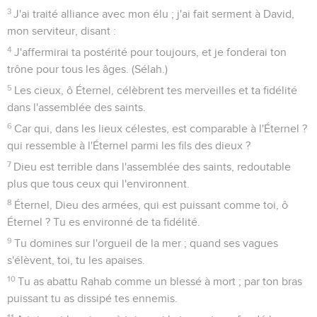
3
J'ai traité alliance avec mon élu ; j'ai fait serment à David,
mon serviteur, disant :
4
J'affermirai ta postérité pour toujours, et je fonderai ton
trône pour tous les âges. (Sélah.)
5
Les cieux, ô Éternel, célèbrent tes merveilles et ta fidélité
dans l'assemblée des saints.
6
Car qui, dans les lieux célestes, est comparable à l'Éternel ?
qui ressemble à l'Éternel parmi les fils des dieux ?
7
Dieu est terrible dans l'assemblée des saints, redoutable
plus que tous ceux qui l'environnent.
8
Éternel, Dieu des armées, qui est puissant comme toi, ô
Éternel ? Tu es environné de ta fidélité.
9
Tu domines sur l'orgueil de la mer ; quand ses vagues
s'élèvent, toi, tu les apaises.
10
Tu as abattu Rahab comme un blessé à mort ; par ton bras
puissant tu as dissipé tes ennemis.
11