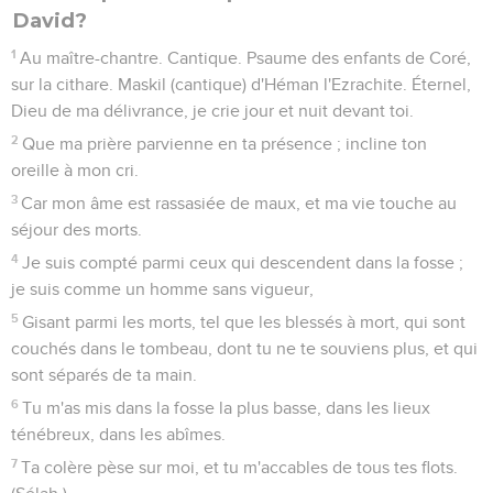
David?
1
Au maître-chantre. Cantique. Psaume des enfants de Coré,
sur la cithare. Maskil (cantique) d'Héman l'Ezrachite. Éternel,
Dieu de ma délivrance, je crie jour et nuit devant toi.
2
Que ma prière parvienne en ta présence ; incline ton
oreille à mon cri.
3
Car mon âme est rassasiée de maux, et ma vie touche au
séjour des morts.
4
Je suis compté parmi ceux qui descendent dans la fosse ;
je suis comme un homme sans vigueur,
5
Gisant parmi les morts, tel que les blessés à mort, qui sont
couchés dans le tombeau, dont tu ne te souviens plus, et qui
sont séparés de ta main.
6
Tu m'as mis dans la fosse la plus basse, dans les lieux
ténébreux, dans les abîmes.
7
Ta colère pèse sur moi, et tu m'accables de tous tes flots.