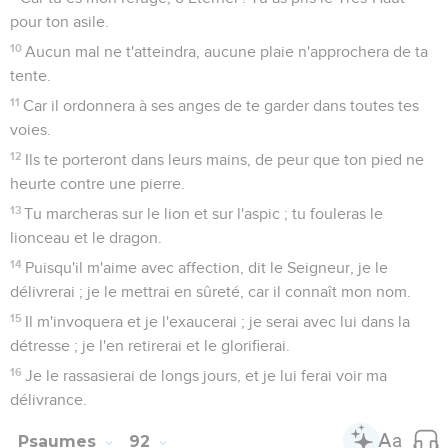
pour ton asile.
10
Aucun mal ne t'atteindra, aucune plaie n'approchera de ta
tente.
11
Car il ordonnera à ses anges de te garder dans toutes tes
voies.
12
Ils te porteront dans leurs mains, de peur que ton pied ne
heurte contre une pierre.
13
Tu marcheras sur le lion et sur l'aspic ; tu fouleras le
lionceau et le dragon.
14
Puisqu'il m'aime avec affection, dit le Seigneur, je le
délivrerai ; je le mettrai en sûreté, car il connaît mon nom.
15
Il m'invoquera et je l'exaucerai ; je serai avec lui dans la
détresse ; je l'en retirerai et le glorifierai.
16
Je le rassasierai de longs jours, et je lui ferai voir ma
délivrance.
Psaumes
92