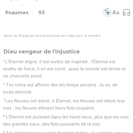
Psaumes
93
Seuls les Évangiles sont disponibles en vidéo pour le moment.
Dieu vengeur de l'injustice
1
L'Éternel règne, il est revêtu de majesté ; l'Éternel est
revêtu de force, il en est ceint ; aussi le monde est ferme et
ne chancelle point.
2
Ton trône est affermi dès les temps anciens ; tu es, de
toute éternité.
3
Les fleuves ont élevé, ô Éternel, les fleuves ont élevé leur
voix ; les fleuves élèvent leurs flots bruyants.
4
L'Éternel est puissant dans les hauts lieux, plus que les voix
des grandes eaux, des flots puissants de la mer.
5
Tes témoignages sont la fermeté même ; la sainteté orne ta