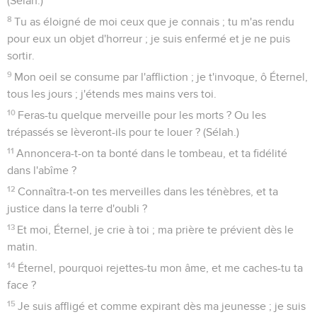
(Sélah.)
8
Tu as éloigné de moi ceux que je connais ; tu m'as rendu
pour eux un objet d'horreur ; je suis enfermé et je ne puis
sortir.
9
Mon oeil se consume par l'affliction ; je t'invoque, ô Éternel,
tous les jours ; j'étends mes mains vers toi.
10
Feras-tu quelque merveille pour les morts ? Ou les
trépassés se lèveront-ils pour te louer ? (Sélah.)
11
Annoncera-t-on ta bonté dans le tombeau, et ta fidélité
dans l'abîme ?
12
Connaîtra-t-on tes merveilles dans les ténèbres, et ta
justice dans la terre d'oubli ?
13
Et moi, Éternel, je crie à toi ; ma prière te prévient dès le
matin.
14
Éternel, pourquoi rejettes-tu mon âme, et me caches-tu ta
face ?
15
Je suis affligé et comme expirant dès ma jeunesse ; je suis