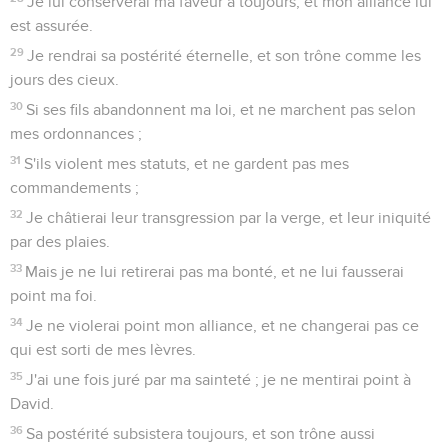
Je lui conserverai ma faveur à toujours, et mon alliance lui
est assurée.
29
Je rendrai sa postérité éternelle, et son trône comme les
jours des cieux.
30
Si ses fils abandonnent ma loi, et ne marchent pas selon
mes ordonnances ;
31
S'ils violent mes statuts, et ne gardent pas mes
commandements ;
32
Je châtierai leur transgression par la verge, et leur iniquité
par des plaies.
33
Mais je ne lui retirerai pas ma bonté, et ne lui fausserai
point ma foi.
34
Je ne violerai point mon alliance, et ne changerai pas ce
qui est sorti de mes lèvres.
35
J'ai une fois juré par ma sainteté ; je ne mentirai point à
David.
36
Sa postérité subsistera toujours, et son trône aussi