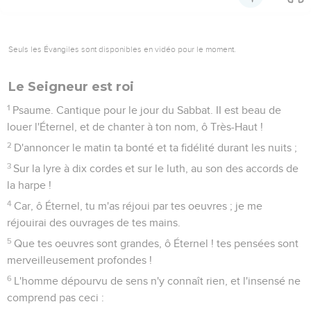
Seuls les Évangiles sont disponibles en vidéo pour le moment.
Le Seigneur est roi
1
Psaume. Cantique pour le jour du Sabbat. II est beau de
louer l'Éternel, et de chanter à ton nom, ô Très-Haut !
2
D'annoncer le matin ta bonté et ta fidélité durant les nuits ;
3
Sur la lyre à dix cordes et sur le luth, au son des accords de
la harpe !
4
Car, ô Éternel, tu m'as réjoui par tes oeuvres ; je me
réjouirai des ouvrages de tes mains.
5
Que tes oeuvres sont grandes, ô Éternel ! tes pensées sont
merveilleusement profondes !
6
L'homme dépourvu de sens n'y connaît rien, et l'insensé ne
comprend pas ceci :