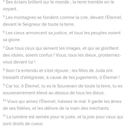
4
Ses éclairs brillent sur le monde ; la terre tremble en le
voyant.
5
Les montagnes se fondent comme la cire, devant l'Éternel,
devant le Seigneur de toute la terre.
6
Les cieux annoncent sa justice, et tous les peuples voient
sa gloire.
7
Que tous ceux qui servent les images, et qui se glorifient
des idoles, soient confus ! Vous, tous les dieux, prosternez-
vous devant lui !
8
Sion l'a entendu et s'est réjouie ; les filles de Juda ont
tressailli d'allégresse, à cause de tes jugements, ô Éternel !
9
Car toi, ô Éternel, tu es le Souverain de toute la terre, tu es
souverainement élevé au-dessus de tous les dieux.
10
Vous qui aimez l'Éternel, haïssez le mal. Il garde les âmes
de ses fidèles, et les délivre de la main des méchants.
11
La lumière est semée pour le juste, et la joie pour ceux qui
sont droits de coeur.