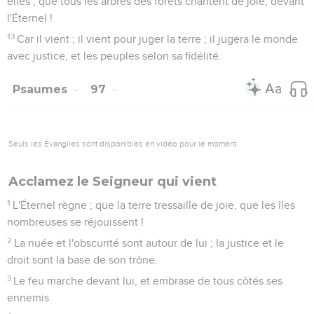
elles ; que tous les arbres des forêts chantent de joie, devant
l'Éternel !
13
Car il vient ; il vient pour juger la terre ; il jugera le monde
avec justice, et les peuples selon sa fidélité.
Psaumes
97
Seuls les Évangiles sont disponibles en vidéo pour le moment.
Acclamez le Seigneur qui vient
1
L'Éternel règne ; que la terre tressaille de joie, que les îles
nombreuses se réjouissent !
2
La nuée et l'obscurité sont autour de lui ; la justice et le
droit sont la base de son trône.
3
Le feu marche devant lui, et embrase de tous côtés ses
ennemis.