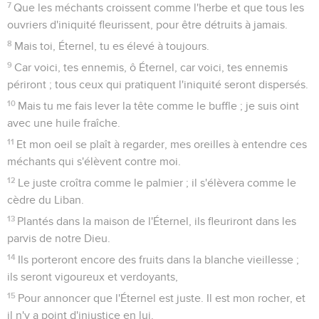
7
Que les méchants croissent comme l'herbe et que tous les
ouvriers d'iniquité fleurissent, pour être détruits à jamais.
8
Mais toi, Éternel, tu es élevé à toujours.
9
Car voici, tes ennemis, ô Éternel, car voici, tes ennemis
périront ; tous ceux qui pratiquent l'iniquité seront dispersés.
10
Mais tu me fais lever la tête comme le buffle ; je suis oint
avec une huile fraîche.
11
Et mon oeil se plaît à regarder, mes oreilles à entendre ces
méchants qui s'élèvent contre moi.
12
Le juste croîtra comme le palmier ; il s'élèvera comme le
cèdre du Liban.
13
Plantés dans la maison de l'Éternel, ils fleuriront dans les
parvis de notre Dieu.
14
Ils porteront encore des fruits dans la blanche vieillesse ;
ils seront vigoureux et verdoyants,
15
Pour annoncer que l'Éternel est juste. Il est mon rocher, et
il n'y a point d'injustice en lui.