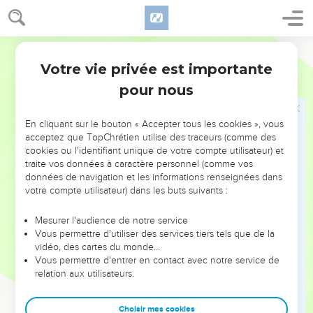
Votre vie privée est importante
Psaumes
87
pour nous
NE MANQUEZ PAS L’ÉVÉNEMENT
En cliquant sur le bouton « Accepter tous les cookies », vous
DE L’ANNÉE !
acceptez que TopChrétien utilise des traceurs (comme des
cookies ou l'identifiant unique de votre compte utilisateur) et
ET SI LEURS ERREURS POUVAIENT VOUS ÉVITER LES
traite vos données à caractère personnel (comme vos
VOTRES ?
données de navigation et les informations renseignées dans
votre compte utilisateur) dans les buts suivants :
On admire souvent les leaders pour leurs réussites, leur impact,
leur foi ou leur vision. Mais on voit moins les doutes, les erreurs
Mesurer l'audience de notre service
Vous permettre d'utiliser des services tiers tels que de la
et les saisons difficiles qu'ils ont traversés, alors même que ce
vidéo, des cartes du monde…
sont elles qui les ont façonnés.
Vous permettre d'entrer en contact avec notre service de
relation aux utilisateurs.
Dans cette conférence, leaders, entrepreneurs, et responsables
reviennent sur les erreurs marquantes de leur parcours et les
clés pour avancer avec plus de sagesse afin que leurs erreurs
Choisir mes cookies