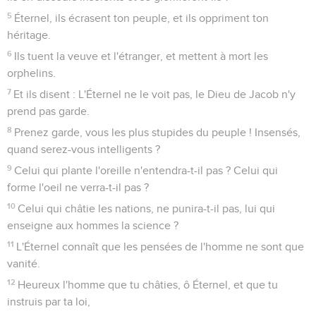
5
Éternel, ils écrasent ton peuple, et ils oppriment ton
héritage.
6
Ils tuent la veuve et l'étranger, et mettent à mort les
orphelins.
7
Et ils disent : L'Éternel ne le voit pas, le Dieu de Jacob n'y
prend pas garde.
8
Prenez garde, vous les plus stupides du peuple ! Insensés,
quand serez-vous intelligents ?
9
Celui qui plante l'oreille n'entendra-t-il pas ? Celui qui
forme l'oeil ne verra-t-il pas ?
10
Celui qui châtie les nations, ne punira-t-il pas, lui qui
enseigne aux hommes la science ?
11
L'Éternel connaît que les pensées de l'homme ne sont que
vanité.
12
Heureux l'homme que tu châties, ô Éternel, et que tu
instruis par ta loi,