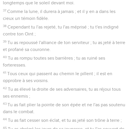
longtemps que le soleil devant moi.
37
Comme la lune, il durera à jamais ; et il y en a dans les
cieux un témoin fidèle.
38
Cependant tu l'as rejeté, tu l'as méprisé ; tu t'es indigné
contre ton Oint ;
39
Tu as repoussé l'alliance de ton serviteur ; tu as jeté à terre
et profané sa couronne.
40
Tu as rompu toutes ses barrières ; tu as ruiné ses
forteresses.
41
Tous ceux qui passent au chemin le pillent ; il est en
opprobre à ses voisins.
42
Tu as élevé la droite de ses adversaires, tu as réjoui tous
ses ennemis ;
43
Tu as fait plier la pointe de son épée et ne l'as pas soutenu
dans le combat.
44
Tu as fait cesser son éclat, et tu as jeté son trône à terre ;
45
Tu as abrégé les jours de sa jeunesse, et tu l'as couvert de