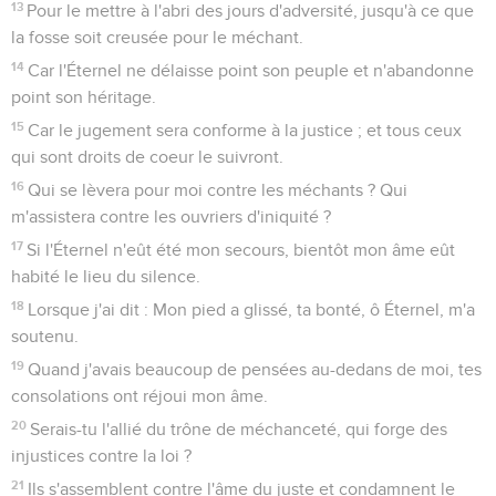
13
Pour le mettre à l'abri des jours d'adversité, jusqu'à ce que
la fosse soit creusée pour le méchant.
14
Car l'Éternel ne délaisse point son peuple et n'abandonne
point son héritage.
15
Car le jugement sera conforme à la justice ; et tous ceux
qui sont droits de coeur le suivront.
16
Qui se lèvera pour moi contre les méchants ? Qui
m'assistera contre les ouvriers d'iniquité ?
17
Si l'Éternel n'eût été mon secours, bientôt mon âme eût
habité le lieu du silence.
18
Lorsque j'ai dit : Mon pied a glissé, ta bonté, ô Éternel, m'a
soutenu.
19
Quand j'avais beaucoup de pensées au-dedans de moi, tes
consolations ont réjoui mon âme.
20
Serais-tu l'allié du trône de méchanceté, qui forge des
injustices contre la loi ?
21
Ils s'assemblent contre l'âme du juste et condamnent le