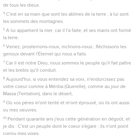
de tous les dieux.
4
C'est en sa main que sont les abîmes de la terre ; à lui sont
les sommets des montagnes.
5
A lui appartient la mer, car il l'a faite, et ses mains ont formé
la terre.
6
Venez, prosternons-nous, inclinons-nous ; fléchissons les
genoux devant l'Éternel qui nous a faits.
7
Car il est notre Dieu, nous sommes le peuple qu'il fait paître
et les brebis qu'il conduit.
8
Aujourd'hui, si vous entendez sa voix, n'endurcissez pas
votre coeur comme à Mériba (Querelle), comme au jour de
Massa (Tentation), dans le désert,
9
Où vos pères m'ont tenté et m'ont éprouvé, où ils ont aussi
vu mes oeuvres.
10
Pendant quarante ans j'eus cette génération en dégoût, et
je dis : C'est un peuple dont le coeur s'égare ; ils n'ont point
connu mes voies.