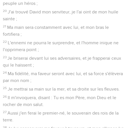
peuple un héros ;
20
J'ai trouvé David mon serviteur, je l'ai oint de mon huile
sainte ;
21
Ma main sera constamment avec lui, et mon bras le
fortifiera ;
22
L'ennemi ne pourra le surprendre, et l'homme inique ne
l'opprimera point ;
23
Je briserai devant lui ses adversaires, et je frapperai ceux
qui le haïssent ;
24
Ma fidélité, ma faveur seront avec lui, et sa force s'élèvera
par mon nom ;
25
Je mettrai sa main sur la mer, et sa droite sur les fleuves.
26
Il m'invoquera, disant : Tu es mon Père, mon Dieu et le
rocher de mon salut.
27
Aussi j'en ferai le premier-né, le souverain des rois de la
terre.
28