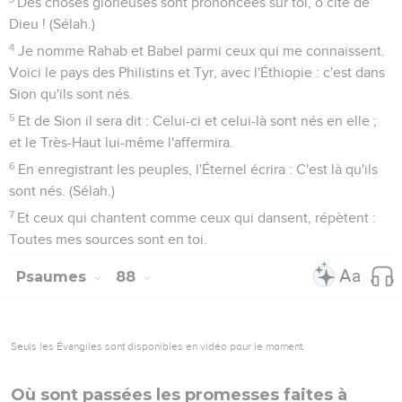
Des choses glorieuses sont prononcées sur toi, ô cité de
Dieu ! (Sélah.)
4
Je nomme Rahab et Babel parmi ceux qui me connaissent.
Voici le pays des Philistins et Tyr, avec l'Éthiopie : c'est dans
Sion qu'ils sont nés.
5
Et de Sion il sera dit : Celui-ci et celui-là sont nés en elle ;
et le Très-Haut lui-même l'affermira.
6
En enregistrant les peuples, l'Éternel écrira : C'est là qu'ils
sont nés. (Sélah.)
7
Et ceux qui chantent comme ceux qui dansent, répètent :
Toutes mes sources sont en toi.
Psaumes
88
Seuls les Évangiles sont disponibles en vidéo pour le moment.
Où sont passées les promesses faites à