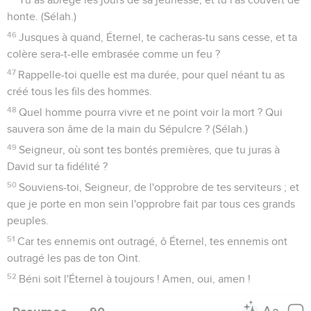
honte. (Sélah.)
46
Jusques à quand, Éternel, te cacheras-tu sans cesse, et ta
colère sera-t-elle embrasée comme un feu ?
47
Rappelle-toi quelle est ma durée, pour quel néant tu as
créé tous les fils des hommes.
48
Quel homme pourra vivre et ne point voir la mort ? Qui
sauvera son âme de la main du Sépulcre ? (Sélah.)
49
Seigneur, où sont tes bontés premières, que tu juras à
David sur ta fidélité ?
50
Souviens-toi, Seigneur, de l'opprobre de tes serviteurs ; et
que je porte en mon sein l'opprobre fait par tous ces grands
peuples.
51
Car tes ennemis ont outragé, ô Éternel, tes ennemis ont
outragé les pas de ton Oint.
52
Béni soit l'Éternel à toujours ! Amen, oui, amen !