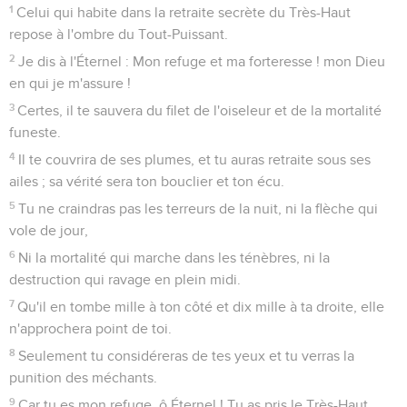
1
Celui qui habite dans la retraite secrète du Très-Haut
repose à l'ombre du Tout-Puissant.
2
Je dis à l'Éternel : Mon refuge et ma forteresse ! mon Dieu
en qui je m'assure !
3
Certes, il te sauvera du filet de l'oiseleur et de la mortalité
funeste.
4
Il te couvrira de ses plumes, et tu auras retraite sous ses
ailes ; sa vérité sera ton bouclier et ton écu.
5
Tu ne craindras pas les terreurs de la nuit, ni la flèche qui
vole de jour,
6
Ni la mortalité qui marche dans les ténèbres, ni la
destruction qui ravage en plein midi.
7
Qu'il en tombe mille à ton côté et dix mille à ta droite, elle
n'approchera point de toi.
8
Seulement tu considéreras de tes yeux et tu verras la
punition des méchants.
9
Car tu es mon refuge, ô Éternel ! Tu as pris le Très-Haut