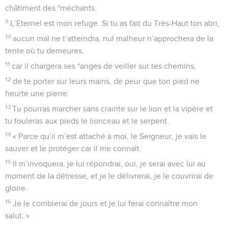
tout ce qui est caché.
9
Tous nos jours disparaissent par ta colère, et nos années
s’effacent comme un murmure...
10
Le temps de notre vie ? C’est soixante-dix ans, au mieux :
quatre-vingts ans pour les plus vigoureux ; et leur agitation
n’est que peine et misère. Car le temps passe vite et nous
nous envolons.
11
Qui peut connaître l’intensité de ta colère, qui te respecte
assez pour tenir compte de ton courroux ?
12
Apprends-nous donc à bien compter nos jours, afin que
notre cœur acquière la sagesse !
13
Tourne-toi de nouveau vers nous, ô Eternel ! Jusques à
quand tarderas-tu encore ? Aie pitié de tes serviteurs !
14
Rassasie-nous tous les matins de ton amour, et nous
crierons de joie, pleins d’allégresse, tout au long de nos
jours.
15
Rends-nous en jours de joie les jours de nos épreuves, et