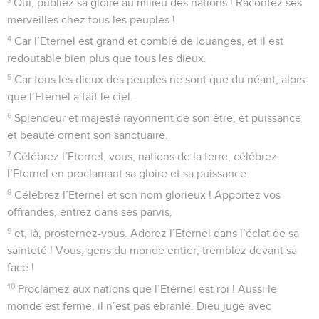
La Bible Du Semeur Copyright © 1992, 1999 by Biblica, Inc.® Used by permission.
All rights reserved worldwide.
Psaumes
95
Seuls les Évangiles sont disponibles en vidéo pour le moment.
Un chant nouveau pour le Seigneur qui vient
1
Venez, crions notre joie en l’honneur de l’Eternel ! Louons
le Seigneur ! Acclamons notre rocher car il est notre
Sauveur !
2
Présentons-nous devant lui avec des prières de
reconnaissance. Acclamons-le en musique.
3
L’Eternel est le grand Dieu, il est le grand Roi au-dessus de
tous les dieux.