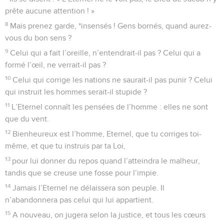
15
Ils seront féconds jusqu’en leur vieillesse et ils resteront
pleins de sève et de vigueur,
16
ils proclameront combien l’Eternel est droit : il est mon
rocher, on ne trouve en lui aucune injustice.
La Bible Du Semeur Copyright © 1992, 1999 by Biblica, Inc.® Used by permission.
All rights reserved worldwide.
Psaumes
93
Seuls les Évangiles sont disponibles en vidéo pour le moment.
Dieu vengeur de l'injustice
1
L’Eternel règne, revêtu de majesté, oui, il en est revêtu. Il a
noué la puissance autour des reins. C’est pourquoi la terre
est ferme, elle ne peut vaciller.