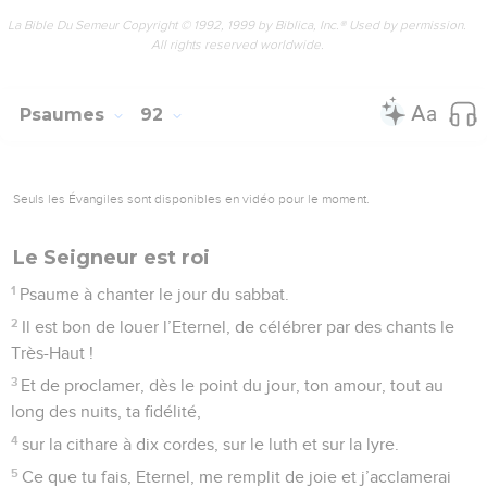
en années de joie nos années de malheur !
16
Que ton œuvre apparaisse envers tes serviteurs ! Et que
leurs descendants découvrent ta grandeur !
17
Que la tendresse du Seigneur, notre Dieu, repose sur nous
tous ! Fais prospérer pour nous l’ouvrage de nos mains ! Oh
oui ! fais prospérer l’ouvrage de nos mains !
La Bible Du Semeur Copyright © 1992, 1999 by Biblica, Inc.® Used by permission.
All rights reserved worldwide.
Psaumes
91
Seuls les Évangiles sont disponibles en vidéo pour le moment.
Comme on fait bien de te louer, Seigneur!
1
Celui qui s’abrite tout près du Très-Haut repose en lieu sûr,