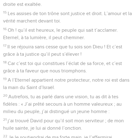
chaque matin.
15
Pourquoi, ô Eternel, me rejeter et refuser de m’accueillir ?
16
Car je suis malheureux, près de la mort ; depuis que je suis
jeune, et jusqu’à maintenant, j’endure les terreurs que tu
m’imposes. Je suis à bout.
17
Les flots de ta colère ont déferlé sur moi, je suis anéanti
par les angoisses qui me viennent de toi.
18
Comme des eaux qui me submergent, de toutes parts,
elles m’assaillent tous les jours.
19
Mes familiers, tous mes amis tu les as éloignés ! Ma seule
compagnie est celle des ténèbres.
La Bible Du Semeur Copyright © 1992, 1999 by Biblica, Inc.® Used by permission.
All rights reserved worldwide.
Psaumes
89