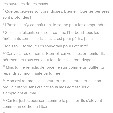
à l’ombre du Tout-Puissant.
2
Je dis : « Eternel, tu es mon refuge et ma forteresse, oui, tu
es mon Dieu en qui j’ai confiance. »
3
Car c’est lui qui te délivre du filet de l’oiseleur, de la peste
et du fléau.
4
Il t’abrite de son aile et, caché sous son plumage, tu
trouves un refuge sûr. Sa fidélité est un bouclier, elle est une
armure.
5
Tu n’as plus à craindre, ni terreurs la nuit, ni flèches qui
volent durant la journée,
6
ni peste rôdant dans l’obscurité, ni insolation qui frappe à
midi.
7
Qu’un millier tombe à ta gauche et dix milliers à ta droite,
tu ne seras pas atteint.
8
Ouvre seulement les yeux, et tu pourras contempler le
châtiment des *méchants.