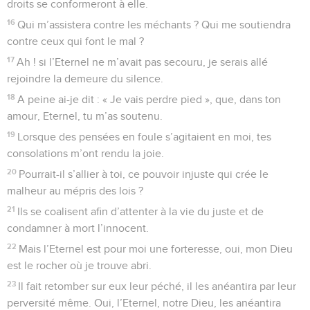
2
Dès l’origine, ton trône est ferme, oui, tu existes depuis
toujours !
3
Eternel, les eaux élèvent, les eaux élèvent leur voix, les
eaux élèvent leur grondement.
4
Et pourtant, plus que la voix des grandes eaux, plus que les
flots de la mer, si magnifiques, l’Eternel est imposant dans les
hauteurs !
5
Tes décrets sont vraiment sûrs ; la sainteté est l’ornement
de ton temple, ô Eternel, pour tous les temps à venir.
La Bible Du Semeur Copyright © 1992, 1999 by Biblica, Inc.® Used by permission.
All rights reserved worldwide.
Psaumes
94
Seuls les Évangiles sont disponibles en vidéo pour le moment.