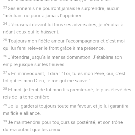
Seuls les Évangiles sont disponibles en vidéo pour le moment.
L'homme passe, Dieu reste
1
Méditation d’Etân l’Ezrahite.
2
Je veux chanter à jamais les bontés de l’Eternel et
proclamer d’âge en âge sa fidélité.
3
En effet, je peux le dire : ta bonté est établie pour
l’éternité. Dans les cieux tu as ancré ta fidélité.
4
Tu as déclaré : « J’ai contracté une alliance avec mon élu ;
à David, mon serviteur, j’ai fait un serment :
5
Je maintiens ta dynastie pour l’éternité et j’affermirai ton
trône aux siècles des siècles. » *Pause
6
O Eternel, les cieux chantent ton œuvre admirable.
L’assemblée des saints célèbre ta fidélité.
7
Qui dans le ciel est égal à toi, Eternel ? Qui donc est
semblable à toi, qui, parmi les dieux ?