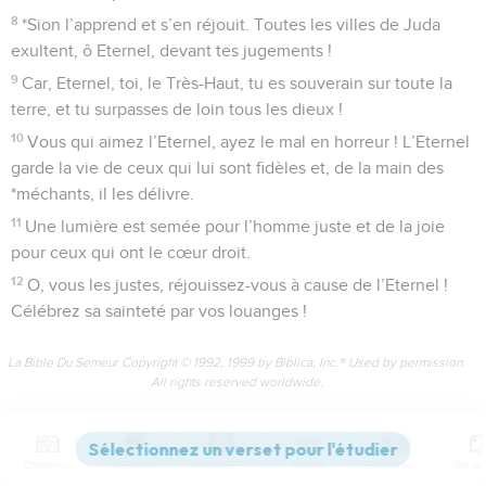
4
Car l’Eternel est grand et comblé de louanges, et il est
redoutable bien plus que tous les dieux.
5
Car tous les dieux des peuples ne sont que du néant, alors
que l’Eternel a fait le ciel.
6
Splendeur et majesté rayonnent de son être, et puissance
et beauté ornent son sanctuaire.
7
Célébrez l’Eternel, vous, nations de la terre, célébrez
l’Eternel en proclamant sa gloire et sa puissance.
8
Célébrez l’Eternel et son nom glorieux ! Apportez vos
offrandes, entrez dans ses parvis,
9
et, là, prosternez-vous. Adorez l’Eternel dans l’éclat de sa
sainteté ! Vous, gens du monde entier, tremblez devant sa
face !
10
Proclamez aux nations que l’Eternel est roi ! Aussi le
monde est ferme, il n’est pas ébranlé. Dieu juge avec
droiture les peuples de la terre.
Contenus
Versions
Commentaires
Strong
Dictionnaire
11
Que le ciel soit en joie et que la terre exulte, que la mer