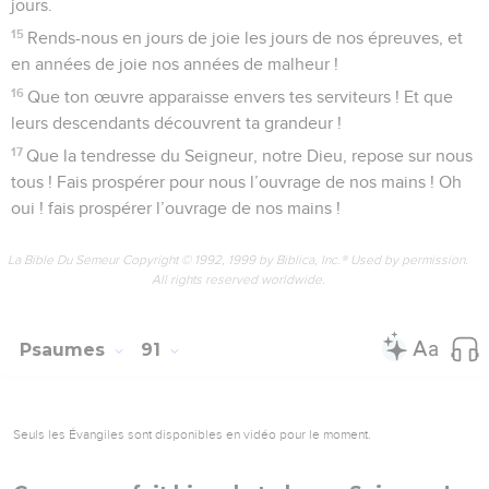
50
Seigneur, où donc sont restés tes faveurs d’antan que,
dans ta fidélité, tu avais promises par un serment à David ?
51
Pense, Seigneur, à la honte de tes serviteurs, et pense à
ces nombreux peuples dont je suis chargé.
52
Pense, Eternel, aux outrages de tes ennemis, aux outrages
qu’ils déversent sur les pas de l’homme que tu as fait oindre !
53
Béni soit l’Eternel Dieu pour l’éternité ! *Amen et amen !
La Bible Du Semeur Copyright © 1992, 1999 by Biblica, Inc.® Used by permission.
All rights reserved worldwide.
Psaumes
90
Seuls les Évangiles sont disponibles en vidéo pour le moment.