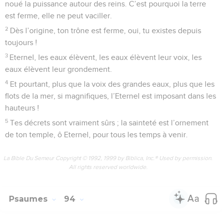
Psaumes
92
Seuls les Évangiles sont disponibles en vidéo pour le moment.
Le Seigneur est roi
1
Psaume à chanter le jour du sabbat.
2
Il est bon de louer l’Eternel, de célébrer par des chants le
Très-Haut !
3
Et de proclamer, dès le point du jour, ton amour, tout au
long des nuits, ta fidélité,
4
sur la cithare à dix cordes, sur le luth et sur la lyre.
5
Ce que tu fais, Eternel, me remplit de joie et j’acclamerai
les ouvrages de tes mains.
6