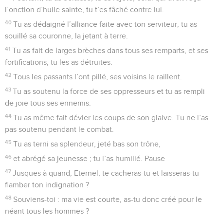
Les assises de ton trône sont justice et droit. L’amour et la
vérité marchent devant toi.
16
Oh ! qu’il est heureux, le peuple qui sait t’acclamer.
Eternel, à ta lumière, il peut cheminer.
17
Il se réjouira sans cesse que tu sois son Dieu ! Et c’est
grâce à ta justice qu’il peut s’élever !
18
Car c’est toi qui constitues l’éclat de sa force, et c’est
grâce à ta faveur que nous triomphons.
19
A l’Eternel appartient notre protecteur, notre roi est dans
la main du Saint d’Israël.
20
Autrefois, tu as parlé dans une vision, tu as dit à tes
fidèles : « J’ai prêté secours à un homme valeureux ; au
milieu du peuple, j’ai distingué un jeune homme :
21
j’ai trouvé David pour qu’il soit mon serviteur ; de mon
huile sainte, je lui ai donné l’onction.
22
Je le soutiendrai de ma forte main, je l’affermirai.
23
Ses ennemis ne pourront jamais le surprendre, aucun