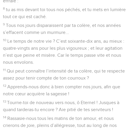
40
Tu as dédaigné l’alliance faite avec ton serviteur, tu as
souillé sa couronne, la jetant à terre.
41
Tu as fait de larges brèches dans tous ses remparts, et ses
fortifications, tu les as détruites.
42
Tous les passants l’ont pillé, ses voisins le raillent.
43
Tu as soutenu la force de ses oppresseurs et tu as rempli
de joie tous ses ennemis.
44
Tu as même fait dévier les coups de son glaive. Tu ne l’as
pas soutenu pendant le combat.
45
Tu as terni sa splendeur, jeté bas son trône,
46
et abrégé sa jeunesse ; tu l’as humilié. Pause
47
Jusques à quand, Eternel, te cacheras-tu et laisseras-tu
flamber ton indignation ?
48
Souviens-toi : ma vie est courte, as-tu donc créé pour le
néant tous les hommes ?
49
Quel est l’homme qui vivra sans voir le trépas ? Qui peut
arracher sa vie au séjour des morts ? Pause