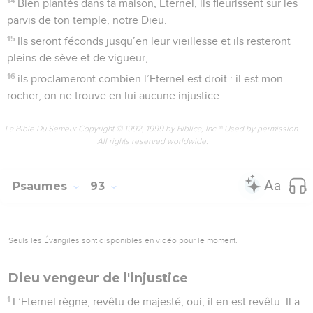
9
L’Eternel est mon refuge. Si tu as fait du Très-Haut ton abri,
10
aucun mal ne t’atteindra, nul malheur n’approchera de la
tente où tu demeures,
11
car il chargera ses *anges de veiller sur tes chemins,
12
de te porter sur leurs mains, de peur que ton pied ne
heurte une pierre.
13
Tu pourras marcher sans crainte sur le lion et la vipère et
tu fouleras aux pieds le lionceau et le serpent.
14
« Parce qu’il m’est attaché à moi, le Seigneur, je vais le
sauver et le protéger car il me connaît.
15
Il m’invoquera, je lui répondrai, oui, je serai avec lui au
moment de la détresse, et je le délivrerai, je le couvrirai de
gloire.
16
Je le comblerai de jours et je lui ferai connaître mon
salut. »
La Bible Du Semeur Copyright © 1992, 1999 by Biblica, Inc.® Used by permission.
All rights reserved worldwide.