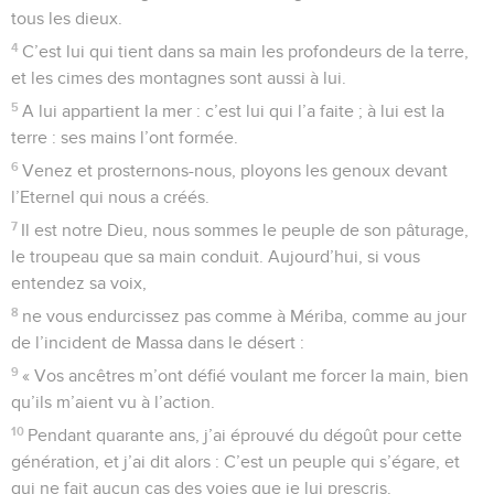
8
Mais prenez garde, *insensés ! Gens bornés, quand aurez-
vous du bon sens ?
9
Celui qui a fait l’oreille, n’entendrait-il pas ? Celui qui a
formé l’œil, ne verrait-il pas ?
10
Celui qui corrige les nations ne saurait-il pas punir ? Celui
qui instruit les hommes serait-il stupide ?
11
L’Eternel connaît les pensées de l’homme : elles ne sont
que du vent.
12
Bienheureux est l’homme, Eternel, que tu corriges toi-
même, et que tu instruis par ta Loi,
13
pour lui donner du repos quand l’atteindra le malheur,
tandis que se creuse une fosse pour l’impie.
14
Jamais l’Eternel ne délaissera son peuple. Il
n’abandonnera pas celui qui lui appartient.
15
A nouveau, on jugera selon la justice, et tous les cœurs
droits se conformeront à elle.
16
Qui m’assistera contre les méchants ? Qui me soutiendra