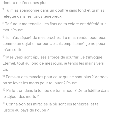
Eternel, qui es mon aide et mon consolateur.
La Bible Du Semeur Copyright © 1992, 1999 by Biblica, Inc.® Used by permission.
All rights reserved worldwide.
Psaumes
87
Seuls les Évangiles sont disponibles en vidéo pour le moment.
Je suis à deux doigts de la mort
1
Psaume des Qoréites. Cantique. Elle est fondée sur les
montagnes saintes,
2
l’Eternel aime la ville de *Sion plus que tout autre lieu du
pays de Jacob.
3
O toi, cité de Dieu, ce que l’on dit de toi est tout chargé de
gloire : *Pause