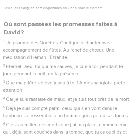
je me conduirai selon ta vérité. Accorde-moi un cœur qui te
révère sans partage.
12
De tout mon cœur, je te louerai, Seigneur mon Dieu, je te
rendrai gloire à toujours.
13
Car ton amour pour moi est grand, et tu m’as délivré du
gouffre de la mort.
14
O Dieu, des orgueilleux se dressent contre moi, des
hommes violents en veulent à ma vie. Il n’y a pas de place
pour toi dans leurs pensées.
15
Mais toi, Seigneur, tu es un Dieu plein de tendresse, qui
nous fait grâce, et qui est lent à la colère, qui est riche en
amour et en fidélité.
16
Tourne-toi donc vers moi et fais-moi grâce ! Accorde-moi
ta force, à moi qui suis ton serviteur. Oui, viens sauver le fils
de ta servante.
17
Accorde-moi un signe de ta bonté, pour que mes ennemis
le voient et qu’ils soient dans la confusion ! Car c’est toi,