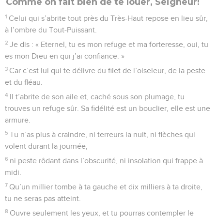
A l'abri chez le Dieu très-haut
1
Prière de Moïse, l’homme de Dieu. O Seigneur, d’âge en
âge tu as été notre refuge.
2
Avant que soient nées les montagnes, et que tu aies créé
la terre et l’univers, de toute éternité et pour l’éternité, toi, tu
es Dieu.
3
Tu fais retourner l’homme à la poussière, et tu dis aux
humains : « Retournez-y ! »
4
Car mille ans, à tes yeux, sont comme le jour d’hier qui est
déjà passé, comme une seule veille au milieu de la nuit.
5
Tu balaies les humains comme un peu de sommeil qui
s’efface à l’aurore. Ils sont pareils à l’herbe
6
qui fleurit le matin, qui passe et qui, le soir, se fane et se
flétrit.
7
Nous sommes consumés par ta colère, ta fureur nous
effraie :
8
tu as mis devant toi tous nos péchés, et tu mets en lumière