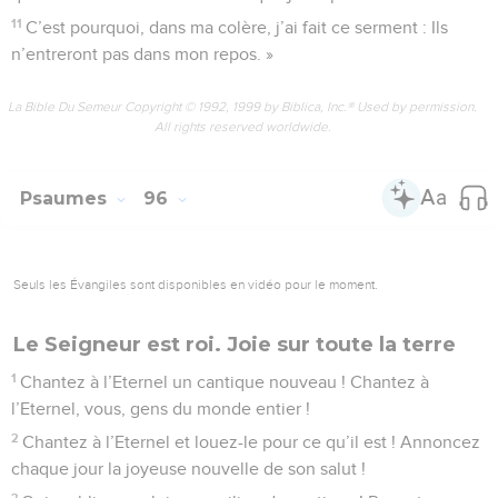
contre ceux qui font le mal ?
17
Ah ! si l’Eternel ne m’avait pas secouru, je serais allé
rejoindre la demeure du silence.
18
A peine ai-je dit : « Je vais perdre pied », que, dans ton
amour, Eternel, tu m’as soutenu.
19
Lorsque des pensées en foule s’agitaient en moi, tes
consolations m’ont rendu la joie.
20
Pourrait-il s’allier à toi, ce pouvoir injuste qui crée le
malheur au mépris des lois ?
21
Ils se coalisent afin d’attenter à la vie du juste et de
condamner à mort l’innocent.
22
Mais l’Eternel est pour moi une forteresse, oui, mon Dieu
est le rocher où je trouve abri.
23
Il fait retomber sur eux leur péché, il les anéantira par leur
perversité même. Oui, l’Eternel, notre Dieu, les anéantira
tous.