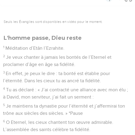
Où sont passées les promesses faites à
David?
1
Un psaume des Qoréites. Cantique à chanter avec
accompagnement de flûtes. Au *chef de chœur. Une
méditation d’Héman l’Ezrahite.
2
Eternel Dieu, toi qui me sauves, je crie à toi, pendant le
jour, pendant la nuit, en ta présence.
3
Que ma prière s’élève jusqu’à toi ! A mes sanglots, prête
attention !
4
Car je suis rassasié de maux, et je suis tout près de la mort.
5
Déjà je suis compté parmi ceux qui s’en vont dans le
tombeau. Je ressemble à un homme qui a perdu ses forces.
6
C’est au milieu des morts que j’ai ma place, comme ceux
qui, déjà, sont couchés dans la tombe, que tu as oubliés et
dont tu ne t’occupes plus.
7
Tu m’as abandonné dans un gouffre sans fond et tu m’as