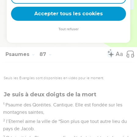
deviennent vos tremplins. Que vous guidiez un ministère, une
équipe, un groupe ou une famille, leur expérience est faite
Accepter tous les cookies
pour vous.
Tout refuser
Je découvre l’événement
Psaumes
86
Seuls les Évangiles sont disponibles en vidéo pour le moment.
Sion, vraie patrie de tous les peuples
1
Prière de David. Tends vers moi ton oreille, Eternel,
réponds-moi, car je suis pauvre et malheureux.
2
Viens protéger ma vie, car je suis attaché à toi. Et toi, tu es
mon Dieu. Je suis ton serviteur qui se confie en toi : viens
me sauver !