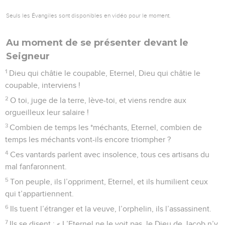
Que tes œuvres sont grandioses, Eternel ! Que tes pensées
sont profondes !
7
L’*insensé n’y connaît rien, le sot ne peut les comprendre.
8
Si les malfaisants croissent comme l’herbe, si tous les
*méchants sont si florissants, c’est pour périr à jamais.
9
Mais toi, Eternel, tu es souverain pour l’éternité.
10
Car voici tes ennemis, Eternel, car voici tes ennemis : ils
périssent, et tous ceux qui font le mal seront dispersés !
11
Mais tu me remplis de force, je suis comme un buffle, tu
répands sur moi l’huile parfumée.
12
Mon œil regarde sans peur tous mes détracteurs, mon
oreille entend sans crainte tous mes agresseurs qui
s’emploient au mal.
13
Car les justes poussent comme le palmier, ils s’élèvent
comme un cèdre du Liban.
14
Bien plantés dans ta maison, Eternel, ils fleurissent sur les
parvis de ton temple, notre Dieu.