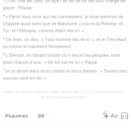
3
O Seigneur, fais-moi grâce ! Je crie vers toi sans cesse :
4
réjouis ton serviteur, car c’est vers toi, Seigneur, que je me
tourne.
5
Oui, tu es bon, Seigneur, et prompt à pardonner, riche en
amour pour tous ceux qui t’invoquent.
6
Ecoute ma prière, ô Eternel ! Sois attentif à mes
supplications !
7
Au jour de ma détresse, c’est vers toi que je crie, car tu
m’exauceras.
8
Parmi les dieux, Seigneur, nul n’est semblable à toi ! Aucun
ne pourrait faire ce que toi, tu as fait,
9
et toutes les nations que tu as faites viendront se
prosterner devant toi, ô Seigneur : elles te rendront gloire.
10
Car tu es grand, et tu fais des merveilles ! Tu es le seul vrai
Dieu !
11
Enseigne-moi, ô Eternel, à suivre les voies que tu traces, et