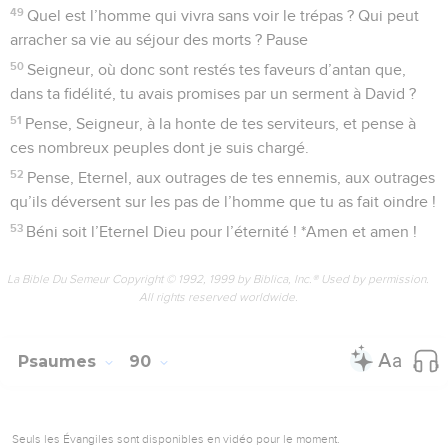
*méchant ne pourra jamais l’opprimer.
24
J’écraserai devant lui tous ses adversaires, je réduirai à
néant ceux qui le haïssent.
25
Toujours mon fidèle amour l’accompagnera et c’est moi
qui lui ferai relever le front grâce à ma présence.
26
J’étendrai jusqu’à la mer sa domination. J’établirai son
empire jusque sur les fleuves.
27
« En m’invoquant, il dira : “Toi, tu es mon Père, oui, c’est
toi qui es mon Dieu, le roc qui me sauve.”
28
Et moi, je ferai de lui mon fils premier-né, le plus élevé des
rois de la terre entière.
29
Je lui garderai toujours toute ma faveur, et je lui garantirai
ma fidèle alliance.
30
Je maintiendrai pour toujours sa postérité, et son trône
durera autant que les cieux.
31
« S’il arrivait que ses fils délaissent ma Loi, s’ils ne se
conduisaient plus selon mes décrets,