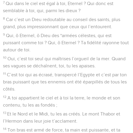
relégué dans les fonds ténébreux.
8
Ta fureur me tenaille, les flots de ta colère ont déferlé sur
moi. *Pause
9
Tu m’as séparé de mes proches. Tu m’as rendu, pour eux,
comme un objet d’horreur. Je suis emprisonné, je ne peux
m’en sortir.
10
Mes yeux sont épuisés à force de souffrir. Je t’invoque,
Eternel, tout au long de mes jours, je tends les mains vers
toi.
11
Feras-tu des miracles pour ceux qui ne sont plus ? Verra-t-
on se lever les morts pour te louer ? Pause
12
Parle-t-on dans la tombe de ton amour ? De ta fidélité dans
le séjour des morts ?
13
Connaît-on tes miracles là où sont les ténèbres, et ta
justice au pays de l’oubli ?
14
Pour moi, ô Eternel, je crie à toi, je te présente ma prière