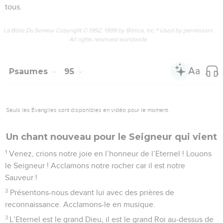
Au moment de se présenter devant le
Seigneur
1
Dieu qui châtie le coupable, Eternel, Dieu qui châtie le
coupable, interviens !
2
O toi, juge de la terre, lève-toi, et viens rendre aux
orgueilleux leur salaire !
3
Combien de temps les *méchants, Eternel, combien de
temps les méchants vont-ils encore triompher ?
4
Ces vantards parlent avec insolence, tous ces artisans du
mal fanfaronnent.
5
Ton peuple, ils l’oppriment, Eternel, et ils humilient ceux
qui t’appartiennent.
6
Ils tuent l’étranger et la veuve, l’orphelin, ils l’assassinent.
7
Ils se disent : « L’Eternel ne le voit pas, le Dieu de Jacob n’y
prête aucune attention ! »