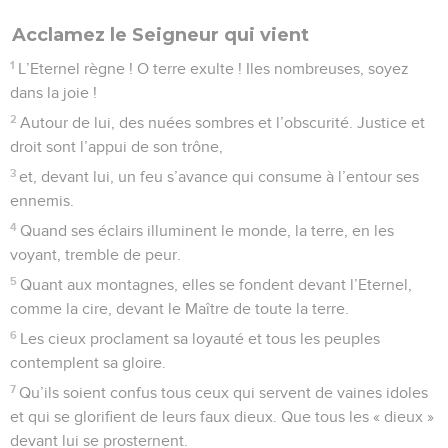
n’entreront pas dans mon repos. »
La Bible Du Semeur Copyright © 1992, 1999 by Biblica, Inc.® Used by permission.
All rights reserved worldwide.
Psaumes
96
Seuls les Évangiles sont disponibles en vidéo pour le moment.
Le Seigneur est roi. Joie sur toute la terre
1
Chantez à l’Eternel un cantique nouveau ! Chantez à
l’Eternel, vous, gens du monde entier !
2
Chantez à l’Eternel et louez-le pour ce qu’il est ! Annoncez
chaque jour la joyeuse nouvelle de son salut !
3
Oui, publiez sa gloire au milieu des nations ! Racontez ses
merveilles chez tous les peuples !