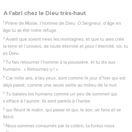
32
s’ils venaient à transgresser mes commandements, et s’ils
n’obéissaient plus à mes ordonnances,
33
je châtierais leur péché avec le bâton, je sévirais par des
coups contre leur révolte.
34
Mais je ne renierai pas mon amour pour lui. Je ne
démentirai pas ma fidélité,
35
non, car je ne trahirai jamais mon alliance et je ne
reviendrai pas sur ce que j’ai dit.
36
Un jour, j’ai fait le serment par ma sainteté : Non, je ne
pourrai jamais mentir à David.
37
Sa lignée subsistera éternellement, et son trône devant
moi sera comme le soleil.
38
Comme la lune, à toujours, il se maintiendra. Là-haut, le
témoin céleste en est le garant. » Pause
39
Pourtant, tu as délaissé, tu as rejeté, celui qui avait reçu
l’onction d’huile sainte, tu t’es fâché contre lui.