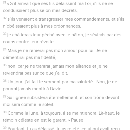
8
Car c’est un Dieu redoutable au conseil des saints, plus
grand, plus impressionnant que ceux qui l’entourent.
9
Qui, ô Eternel, ô Dieu des *armées célestes, qui est
puissant comme toi ? Qui, ô Eternel ? Ta fidélité rayonne tout
autour de toi.
10
Oui, c’est toi seul qui maîtrises l’orgueil de la mer. Quand
ses vagues se déchaînent, toi, tu les apaises.
11
C’est toi qui as écrasé, transpercé l’Egypte et c’est par ton
bras puissant que tes ennemis ont été éparpillés de tous les
côtés.
12
A toi appartient le ciel et à toi la terre, le monde et son
contenu, tu les as fondés ;
13
Et le Nord et le Midi, tu les as créés. Le mont Thabor et
l’Hermon dans leur joie t’acclament.
14
Ton bras est armé de force, ta main est puissante, et ta
droite est exaltée.
15