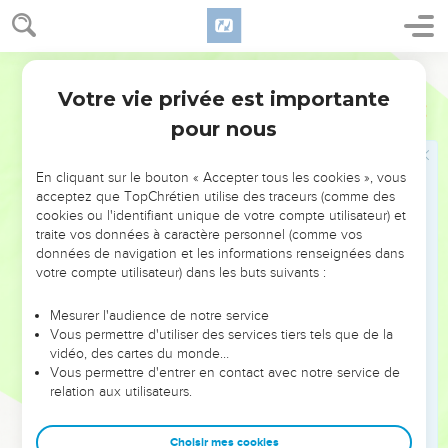
Votre vie privée est importante
pour nous
NE MANQUEZ PAS L’ÉVÉNEMENT
En cliquant sur le bouton « Accepter tous les cookies », vous
DE L’ANNÉE !
acceptez que TopChrétien utilise des traceurs (comme des
cookies ou l'identifiant unique de votre compte utilisateur) et
ET SI LEURS ERREURS POUVAIENT VOUS ÉVITER LES
traite vos données à caractère personnel (comme vos
VOTRES ?
données de navigation et les informations renseignées dans
votre compte utilisateur) dans les buts suivants :
On admire souvent les leaders pour leurs réussites, leur impact,
leur foi ou leur vision. Mais on voit moins les doutes, les erreurs
Mesurer l'audience de notre service
Vous permettre d'utiliser des services tiers tels que de la
et les saisons difficiles qu'ils ont traversés, alors même que ce
vidéo, des cartes du monde…
sont elles qui les ont façonnés.
Vous permettre d'entrer en contact avec notre service de
relation aux utilisateurs.
Dans cette conférence, leaders, entrepreneurs, et responsables
reviennent sur les erreurs marquantes de leur parcours et les
clés pour avancer avec plus de sagesse afin que leurs erreurs
Choisir mes cookies