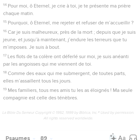
4
« Parmi tous ceux qui me connaissent, je ferai mention de
l’Egypte aussi bien que de Babylone, j’inscris la Philistie, et
Tyr, et l’Ethiopie, comme étant nés ici. »
5
De Sion, on dira : « Tout homme est né ici », et le Très-Haut
lui-même la maintient fermement.
6
L’Eternel, en faisant la liste où il inscrit les peuples, note
pour chacun d’eux : « Un tel est né ici », Pause
7
et ils diront dans leurs chants et leurs danses : « Toutes mes
sources sont en toi. »
La Bible Du Semeur Copyright © 1992, 1999 by Biblica, Inc.® Used by permission.
All rights reserved worldwide.
Psaumes
88
Seuls les Évangiles sont disponibles en vidéo pour le moment.