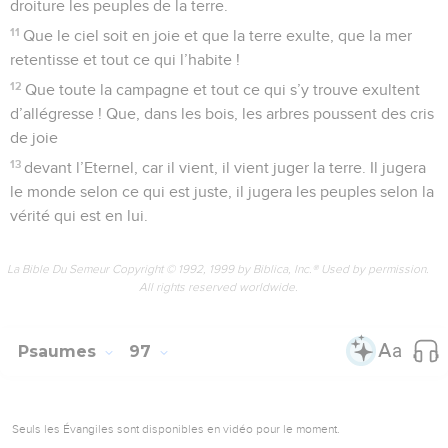
4
C’est lui qui tient dans sa main les profondeurs de la terre,
et les cimes des montagnes sont aussi à lui.
5
A lui appartient la mer : c’est lui qui l’a faite ; à lui est la
terre : ses mains l’ont formée.
6
Venez et prosternons-nous, ployons les genoux devant
l’Eternel qui nous a créés.
7
Il est notre Dieu, nous sommes le peuple de son pâturage,
le troupeau que sa main conduit. Aujourd’hui, si vous
entendez sa voix,
8
ne vous endurcissez pas comme à Mériba, comme au jour
de l’incident de Massa dans le désert :
9
« Vos ancêtres m’ont défié voulant me forcer la main, bien
qu’ils m’aient vu à l’action.
10
Pendant quarante ans, j’ai éprouvé du dégoût pour cette
génération, et j’ai dit alors : C’est un peuple qui s’égare, et
qui ne fait aucun cas des voies que je lui prescris.
11
C’est pourquoi, dans ma colère, j’ai fait ce serment : Ils