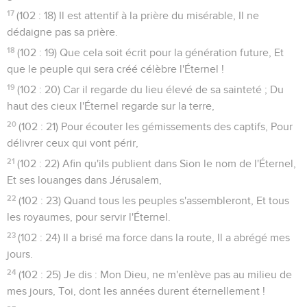
17
(102 : 18) Il est attentif à la prière du misérable, Il ne
dédaigne pas sa prière.
18
(102 : 19) Que cela soit écrit pour la génération future, Et
que le peuple qui sera créé célèbre l'Éternel !
19
(102 : 20) Car il regarde du lieu élevé de sa sainteté ; Du
haut des cieux l'Éternel regarde sur la terre,
20
(102 : 21) Pour écouter les gémissements des captifs, Pour
délivrer ceux qui vont périr,
21
(102 : 22) Afin qu'ils publient dans Sion le nom de l'Éternel,
Et ses louanges dans Jérusalem,
22
(102 : 23) Quand tous les peuples s'assembleront, Et tous
les royaumes, pour servir l'Éternel.
23
(102 : 24) Il a brisé ma force dans la route, Il a abrégé mes
jours.
24
(102 : 25) Je dis : Mon Dieu, ne m'enlève pas au milieu de
mes jours, Toi, dont les années durent éternellement !