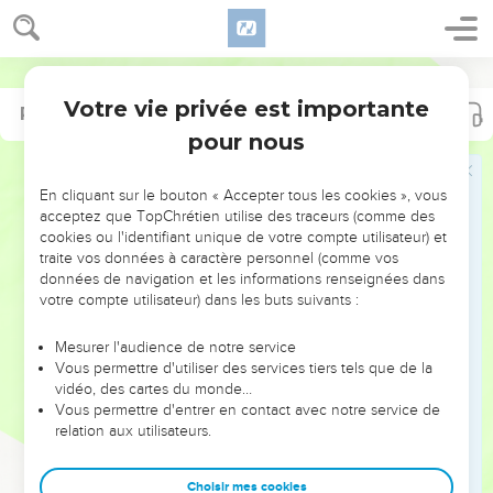
Votre vie privée est importante
Psaumes
Psaumes
90
102
pour nous
NE MANQUEZ PAS L’ÉVÉNEMENT
En cliquant sur le bouton « Accepter tous les cookies », vous
DE L’ANNÉE !
acceptez que TopChrétien utilise des traceurs (comme des
cookies ou l'identifiant unique de votre compte utilisateur) et
ET SI LEURS ERREURS POUVAIENT VOUS ÉVITER LES
traite vos données à caractère personnel (comme vos
VOTRES ?
données de navigation et les informations renseignées dans
votre compte utilisateur) dans les buts suivants :
On admire souvent les leaders pour leurs réussites, leur impact,
leur foi ou leur vision. Mais on voit moins les doutes, les erreurs
Mesurer l'audience de notre service
Vous permettre d'utiliser des services tiers tels que de la
et les saisons difficiles qu'ils ont traversés, alors même que ce
vidéo, des cartes du monde…
sont elles qui les ont façonnés.
Vous permettre d'entrer en contact avec notre service de
relation aux utilisateurs.
Dans cette conférence, leaders, entrepreneurs, et responsables
reviennent sur les erreurs marquantes de leur parcours et les
clés pour avancer avec plus de sagesse afin que leurs erreurs
Choisir mes cookies