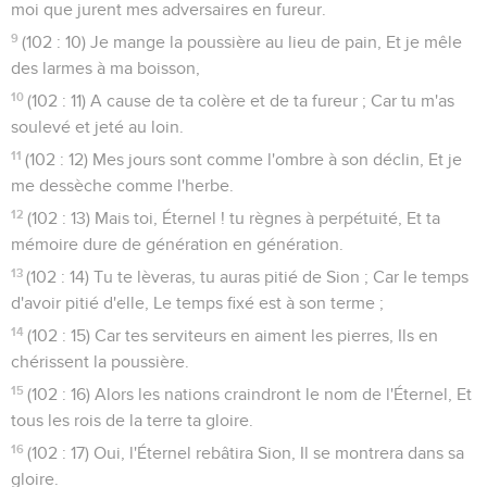
moi que jurent mes adversaires en fureur.
9
(102 : 10) Je mange la poussière au lieu de pain, Et je mêle
des larmes à ma boisson,
10
(102 : 11) A cause de ta colère et de ta fureur ; Car tu m'as
soulevé et jeté au loin.
11
(102 : 12) Mes jours sont comme l'ombre à son déclin, Et je
me dessèche comme l'herbe.
12
(102 : 13) Mais toi, Éternel ! tu règnes à perpétuité, Et ta
mémoire dure de génération en génération.
13
(102 : 14) Tu te lèveras, tu auras pitié de Sion ; Car le temps
d'avoir pitié d'elle, Le temps fixé est à son terme ;
14
(102 : 15) Car tes serviteurs en aiment les pierres, Ils en
chérissent la poussière.
15
(102 : 16) Alors les nations craindront le nom de l'Éternel, Et
tous les rois de la terre ta gloire.
16
(102 : 17) Oui, l'Éternel rebâtira Sion, Il se montrera dans sa
gloire.