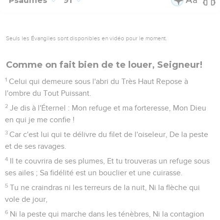
Psaumes
91
Seuls les Évangiles sont disponibles en vidéo pour le moment.
Comme on fait bien de te louer, Seigneur!
1
Celui qui demeure sous l'abri du Très Haut Repose à
l'ombre du Tout Puissant.
2
Je dis à l'Éternel : Mon refuge et ma forteresse, Mon Dieu
en qui je me confie !
3
Car c'est lui qui te délivre du filet de l'oiseleur, De la peste
et de ses ravages.
4
Il te couvrira de ses plumes, Et tu trouveras un refuge sous
ses ailes ; Sa fidélité est un bouclier et une cuirasse.
5
Tu ne craindras ni les terreurs de la nuit, Ni la flèche qui
vole de jour,
6
Ni la peste qui marche dans les ténèbres, Ni la contagion