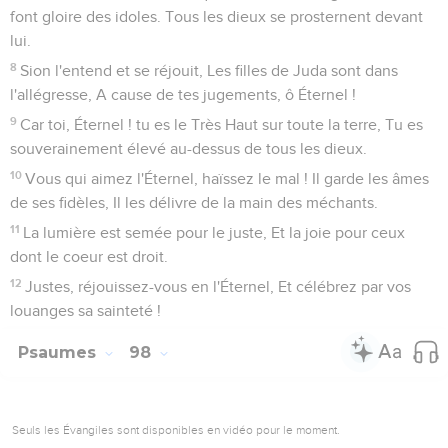
font gloire des idoles. Tous les dieux se prosternent devant
lui.
8
Sion l'entend et se réjouit, Les filles de Juda sont dans
l'allégresse, A cause de tes jugements, ô Éternel !
9
Car toi, Éternel ! tu es le Très Haut sur toute la terre, Tu es
souverainement élevé au-dessus de tous les dieux.
10
Vous qui aimez l'Éternel, haïssez le mal ! Il garde les âmes
de ses fidèles, Il les délivre de la main des méchants.
11
La lumière est semée pour le juste, Et la joie pour ceux
dont le coeur est droit.
12
Justes, réjouissez-vous en l'Éternel, Et célébrez par vos
louanges sa sainteté !
Psaumes
98
Seuls les Évangiles sont disponibles en vidéo pour le moment.