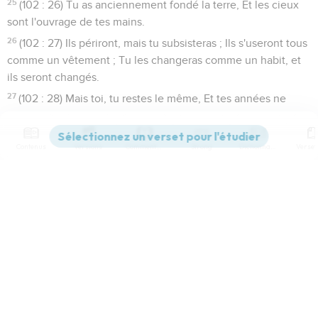
25
(102 : 26) Tu as anciennement fondé la terre, Et les cieux
sont l'ouvrage de tes mains.
26
(102 : 27) Ils périront, mais tu subsisteras ; Ils s'useront tous
comme un vêtement ; Tu les changeras comme un habit, et
ils seront changés.
27
(102 : 28) Mais toi, tu restes le même, Et tes années ne
finiront point.
28
(102 : 29) Les fils de tes serviteurs habiteront leur pays, Et
Contenus
Versions
Commentaires
Strong
Dictionnaire
leur postérité s'affermira devant toi.
Paramètres de lecture
Afficher les numéros de versets
Mode dyslexique
Désactivé
Simple
Coul
eur