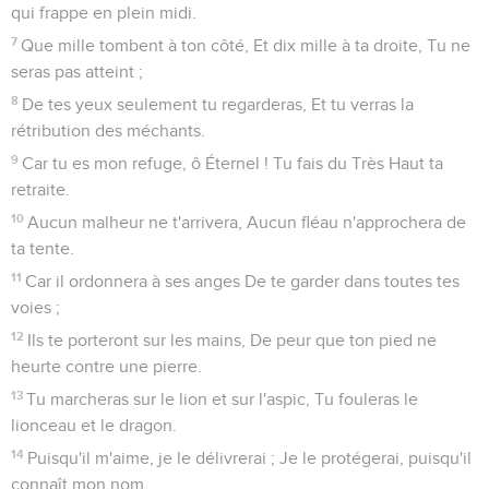
qui frappe en plein midi.
7
Que mille tombent à ton côté, Et dix mille à ta droite, Tu ne
seras pas atteint ;
8
De tes yeux seulement tu regarderas, Et tu verras la
rétribution des méchants.
9
Car tu es mon refuge, ô Éternel ! Tu fais du Très Haut ta
retraite.
10
Aucun malheur ne t'arrivera, Aucun fléau n'approchera de
ta tente.
11
Car il ordonnera à ses anges De te garder dans toutes tes
voies ;
12
Ils te porteront sur les mains, De peur que ton pied ne
heurte contre une pierre.
13
Tu marcheras sur le lion et sur l'aspic, Tu fouleras le
lionceau et le dragon.
14
Puisqu'il m'aime, je le délivrerai ; Je le protégerai, puisqu'il
connaît mon nom.