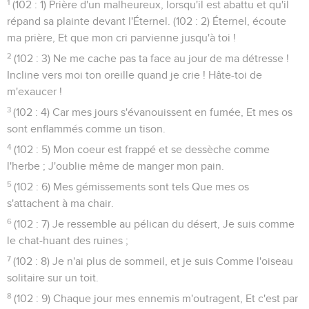
1
(102 : 1) Prière d'un malheureux, lorsqu'il est abattu et qu'il
répand sa plainte devant l'Éternel. (102 : 2) Éternel, écoute
ma prière, Et que mon cri parvienne jusqu'à toi !
2
(102 : 3) Ne me cache pas ta face au jour de ma détresse !
Incline vers moi ton oreille quand je crie ! Hâte-toi de
m'exaucer !
3
(102 : 4) Car mes jours s'évanouissent en fumée, Et mes os
sont enflammés comme un tison.
4
(102 : 5) Mon coeur est frappé et se dessèche comme
l'herbe ; J'oublie même de manger mon pain.
5
(102 : 6) Mes gémissements sont tels Que mes os
s'attachent à ma chair.
6
(102 : 7) Je ressemble au pélican du désert, Je suis comme
le chat-huant des ruines ;
7
(102 : 8) Je n'ai plus de sommeil, et je suis Comme l'oiseau
solitaire sur un toit.
8
(102 : 9) Chaque jour mes ennemis m'outragent, Et c'est par