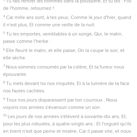
Tu fais rentrer les hommes dans la poussière, Et tu dis : Fils
de l'homme, retournez !
4
Car mille ans sont, à tes yeux, Comme le jour d'hier, quand
il n'est plus, Et comme une veille de la nuit.
5
Tu les emportes, semblables à un songe, Qui, le matin,
passe comme l'herbe :
6
Elle fleurit le matin, et elle passe, On la coupe le soir, et
elle sèche.
7
Nous sommes consumés par ta colère, Et ta fureur nous
épouvante.
8
Tu mets devant toi nos iniquités, Et à la lumière de ta face
nos fautes cachées.
9
Tous nos jours disparaissent par ton courroux ; Nous
voyons nos années s'évanouir comme un son.
10
Les jours de nos années s'élèvent à soixante-dix ans, Et,
pour les plus robustes, à quatre-vingts ans ; Et l'orgueil qu'ils
en tirent n'est que peine et misère, Car il passe vite, et nous