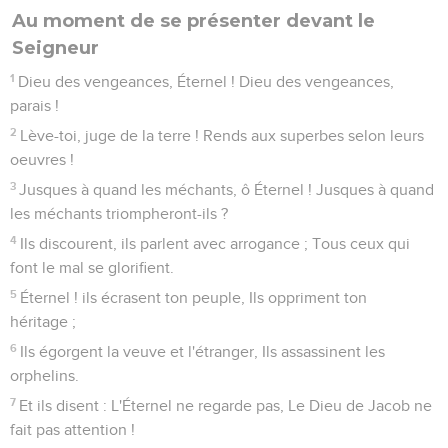
Au moment de se présenter devant le
Seigneur
1
Dieu des vengeances, Éternel ! Dieu des vengeances,
parais !
2
Lève-toi, juge de la terre ! Rends aux superbes selon leurs
oeuvres !
3
Jusques à quand les méchants, ô Éternel ! Jusques à quand
les méchants triompheront-ils ?
4
Ils discourent, ils parlent avec arrogance ; Tous ceux qui
font le mal se glorifient.
5
Éternel ! ils écrasent ton peuple, Ils oppriment ton
héritage ;
6
Ils égorgent la veuve et l'étranger, Ils assassinent les
orphelins.
7
Et ils disent : L'Éternel ne regarde pas, Le Dieu de Jacob ne
fait pas attention !