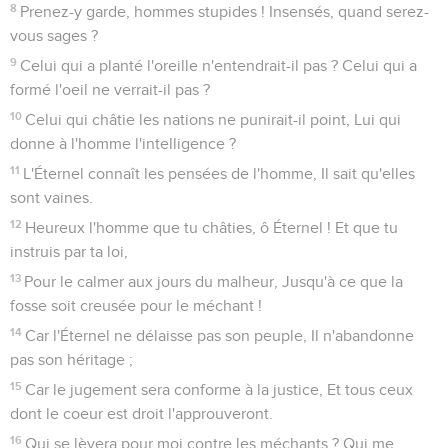
8
Prenez-y garde, hommes stupides ! Insensés, quand serez-
vous sages ?
9
Celui qui a planté l'oreille n'entendrait-il pas ? Celui qui a
formé l'oeil ne verrait-il pas ?
10
Celui qui châtie les nations ne punirait-il point, Lui qui
donne à l'homme l'intelligence ?
11
L'Éternel connaît les pensées de l'homme, Il sait qu'elles
sont vaines.
12
Heureux l'homme que tu châties, ô Éternel ! Et que tu
instruis par ta loi,
13
Pour le calmer aux jours du malheur, Jusqu'à ce que la
fosse soit creusée pour le méchant !
14
Car l'Éternel ne délaisse pas son peuple, Il n'abandonne
pas son héritage ;
15
Car le jugement sera conforme à la justice, Et tous ceux
dont le coeur est droit l'approuveront.
16
Qui se lèvera pour moi contre les méchants ? Qui me