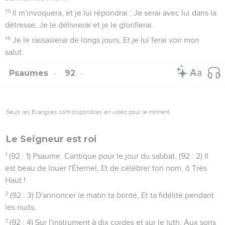
15
Il m'invoquera, et je lui répondrai ; Je serai avec lui dans la
détresse, Je le délivrerai et je le glorifierai.
16
Je le rassasierai de longs jours, Et je lui ferai voir mon
salut.
Psaumes
92
Seuls les Évangiles sont disponibles en vidéo pour le moment.
Le Seigneur est roi
1
(92 : 1) Psaume. Cantique pour le jour du sabbat. (92 : 2) Il
est beau de louer l'Éternel, Et de célébrer ton nom, ô Très
Haut !
2
(92 : 3) D'annoncer le matin ta bonté, Et ta fidélité pendant
les nuits,
3
(92 : 4) Sur l'instrument à dix cordes et sur le luth, Aux sons