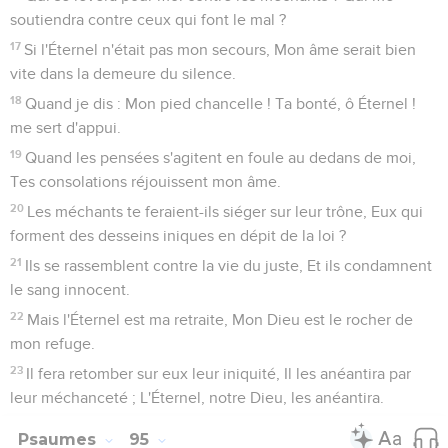
soutiendra contre ceux qui font le mal ?
17
Si l'Éternel n'était pas mon secours, Mon âme serait bien
vite dans la demeure du silence.
18
Quand je dis : Mon pied chancelle ! Ta bonté, ô Éternel !
me sert d'appui.
19
Quand les pensées s'agitent en foule au dedans de moi,
Tes consolations réjouissent mon âme.
20
Les méchants te feraient-ils siéger sur leur trône, Eux qui
forment des desseins iniques en dépit de la loi ?
21
Ils se rassemblent contre la vie du juste, Et ils condamnent
le sang innocent.
22
Mais l'Éternel est ma retraite, Mon Dieu est le rocher de
mon refuge.
23
Il fera retomber sur eux leur iniquité, Il les anéantira par
leur méchanceté ; L'Éternel, notre Dieu, les anéantira.
Psaumes
95