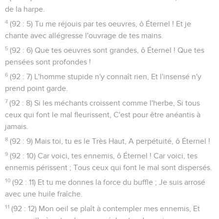
de la harpe.
4
(92 : 5) Tu me réjouis par tes oeuvres, ô Éternel ! Et je
chante avec allégresse l'ouvrage de tes mains.
5
(92 : 6) Que tes oeuvres sont grandes, ô Éternel ! Que tes
pensées sont profondes !
6
(92 : 7) L'homme stupide n'y connaît rien, Et l'insensé n'y
prend point garde.
7
(92 : 8) Si les méchants croissent comme l'herbe, Si tous
ceux qui font le mal fleurissent, C'est pour être anéantis à
jamais.
8
(92 : 9) Mais toi, tu es le Très Haut, A perpétuité, ô Éternel !
9
(92 : 10) Car voici, tes ennemis, ô Éternel ! Car voici, tes
ennemis périssent ; Tous ceux qui font le mal sont dispersés.
10
(92 : 11) Et tu me donnes la force du buffle ; Je suis arrosé
avec une huile fraîche.
11
(92 : 12) Mon oeil se plaît à contempler mes ennemis, Et