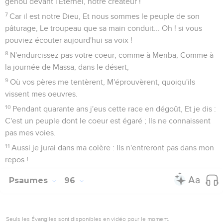
genou devant l'Éternel, notre créateur !
7
Car il est notre Dieu, Et nous sommes le peuple de son
pâturage, Le troupeau que sa main conduit... Oh ! si vous
pouviez écouter aujourd'hui sa voix !
8
N'endurcissez pas votre coeur, comme à Meriba, Comme à
la journée de Massa, dans le désert,
9
Où vos pères me tentèrent, M'éprouvèrent, quoiqu'ils
vissent mes oeuvres.
10
Pendant quarante ans j'eus cette race en dégoût, Et je dis :
C'est un peuple dont le coeur est égaré ; Ils ne connaissent
pas mes voies.
11
Aussi je jurai dans ma colère : Ils n'entreront pas dans mon
repos !
Psaumes
96
Seuls les Évangiles sont disponibles en vidéo pour le moment.