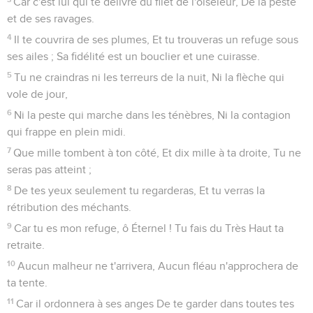
Car c'est lui qui te délivre du filet de l'oiseleur, De la peste
et de ses ravages.
4
Il te couvrira de ses plumes, Et tu trouveras un refuge sous
ses ailes ; Sa fidélité est un bouclier et une cuirasse.
5
Tu ne craindras ni les terreurs de la nuit, Ni la flèche qui
vole de jour,
6
Ni la peste qui marche dans les ténèbres, Ni la contagion
qui frappe en plein midi.
7
Que mille tombent à ton côté, Et dix mille à ta droite, Tu ne
seras pas atteint ;
8
De tes yeux seulement tu regarderas, Et tu verras la
rétribution des méchants.
9
Car tu es mon refuge, ô Éternel ! Tu fais du Très Haut ta
retraite.
10
Aucun malheur ne t'arrivera, Aucun fléau n'approchera de
ta tente.
11
Car il ordonnera à ses anges De te garder dans toutes tes