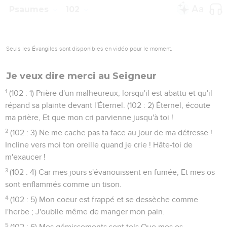
Psaumes
102
Seuls les Évangiles sont disponibles en vidéo pour le moment.
Je veux dire merci au Seigneur
1
(102 : 1) Prière d'un malheureux, lorsqu'il est abattu et qu'il
répand sa plainte devant l'Éternel. (102 : 2) Éternel, écoute
ma prière, Et que mon cri parvienne jusqu'à toi !
2
(102 : 3) Ne me cache pas ta face au jour de ma détresse !
Incline vers moi ton oreille quand je crie ! Hâte-toi de
m'exaucer !
3
(102 : 4) Car mes jours s'évanouissent en fumée, Et mes os
sont enflammés comme un tison.
4
(102 : 5) Mon coeur est frappé et se dessèche comme
l'herbe ; J'oublie même de manger mon pain.
5
(102 : 6) Mes gémissements sont tels Que mes os