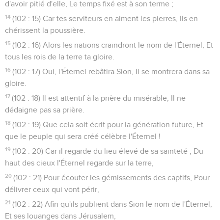
d'avoir pitié d'elle, Le temps fixé est à son terme ;
14
(102 : 15) Car tes serviteurs en aiment les pierres, Ils en
chérissent la poussière.
15
(102 : 16) Alors les nations craindront le nom de l'Éternel, Et
tous les rois de la terre ta gloire.
16
(102 : 17) Oui, l'Éternel rebâtira Sion, Il se montrera dans sa
gloire.
17
(102 : 18) Il est attentif à la prière du misérable, Il ne
dédaigne pas sa prière.
18
(102 : 19) Que cela soit écrit pour la génération future, Et
que le peuple qui sera créé célèbre l'Éternel !
19
(102 : 20) Car il regarde du lieu élevé de sa sainteté ; Du
haut des cieux l'Éternel regarde sur la terre,
20
(102 : 21) Pour écouter les gémissements des captifs, Pour
délivrer ceux qui vont périr,
21
(102 : 22) Afin qu'ils publient dans Sion le nom de l'Éternel,
Et ses louanges dans Jérusalem,