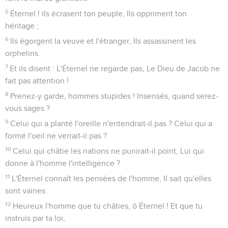
5
Éternel ! ils écrasent ton peuple, Ils oppriment ton
héritage ;
6
Ils égorgent la veuve et l'étranger, Ils assassinent les
orphelins.
7
Et ils disent : L'Éternel ne regarde pas, Le Dieu de Jacob ne
fait pas attention !
8
Prenez-y garde, hommes stupides ! Insensés, quand serez-
vous sages ?
9
Celui qui a planté l'oreille n'entendrait-il pas ? Celui qui a
formé l'oeil ne verrait-il pas ?
10
Celui qui châtie les nations ne punirait-il point, Lui qui
donne à l'homme l'intelligence ?
11
L'Éternel connaît les pensées de l'homme, Il sait qu'elles
sont vaines.
12
Heureux l'homme que tu châties, ô Éternel ! Et que tu
instruis par ta loi,