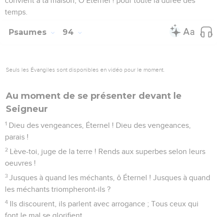
convient à ta maison, O Éternel ! pour toute la durée des
temps.
Psaumes
94
Seuls les Évangiles sont disponibles en vidéo pour le moment.
Au moment de se présenter devant le
Seigneur
1
Dieu des vengeances, Éternel ! Dieu des vengeances,
parais !
2
Lève-toi, juge de la terre ! Rends aux superbes selon leurs
oeuvres !
3
Jusques à quand les méchants, ô Éternel ! Jusques à quand
les méchants triompheront-ils ?
4
Ils discourent, ils parlent avec arrogance ; Tous ceux qui
font le mal se glorifient.