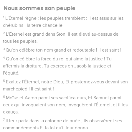
Nous sommes son peuple
1
L'Éternel règne : les peuples tremblent ; Il est assis sur les
chérubins : la terre chancelle.
2
L'Éternel est grand dans Sion, Il est élevé au-dessus de
tous les peuples.
3
Qu'on célèbre ton nom grand et redoutable ! Il est saint !
4
Qu'on célèbre la force du roi qui aime la justice ! Tu
affermis la droiture, Tu exerces en Jacob la justice et
l'équité.
5
Exaltez l'Éternel, notre Dieu, Et prosternez-vous devant son
marchepied ! Il est saint !
6
Moïse et Aaron parmi ses sacrificateurs, Et Samuel parmi
ceux qui invoquaient son nom, Invoquèrent l'Éternel, et il les
exauça.
7
Il leur parla dans la colonne de nuée ; Ils observèrent ses
commandements Et la loi qu'il leur donna.