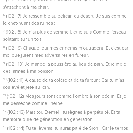
s'attachent à ma chair.
6
(102 : 7) Je ressemble au pélican du désert, Je suis comme
le chat-huant des ruines ;
7
(102 : 8) Je n'ai plus de sommeil, et je suis Comme l'oiseau
solitaire sur un toit.
8
(102 : 9) Chaque jour mes ennemis m'outragent, Et c'est par
moi que jurent mes adversaires en fureur.
9
(102 : 10) Je mange la poussière au lieu de pain, Et je mêle
des larmes à ma boisson,
10
(102 : 11) A cause de ta colère et de ta fureur ; Car tu m'as
soulevé et jeté au loin.
11
(102 : 12) Mes jours sont comme l'ombre à son déclin, Et je
me dessèche comme l'herbe.
12
(102 : 13) Mais toi, Éternel ! tu règnes à perpétuité, Et ta
mémoire dure de génération en génération.
13
(102 : 14) Tu te lèveras, tu auras pitié de Sion ; Car le temps