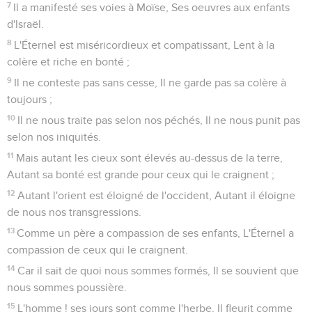
7
Il a manifesté ses voies à Moïse, Ses oeuvres aux enfants
d'Israël.
8
L'Éternel est miséricordieux et compatissant, Lent à la
colère et riche en bonté ;
9
Il ne conteste pas sans cesse, Il ne garde pas sa colère à
toujours ;
10
Il ne nous traite pas selon nos péchés, Il ne nous punit pas
selon nos iniquités.
11
Mais autant les cieux sont élevés au-dessus de la terre,
Autant sa bonté est grande pour ceux qui le craignent ;
12
Autant l'orient est éloigné de l'occident, Autant il éloigne
de nous nos transgressions.
13
Comme un père a compassion de ses enfants, L'Éternel a
compassion de ceux qui le craignent.
14
Car il sait de quoi nous sommes formés, Il se souvient que
nous sommes poussière.
15
L'homme ! ses jours sont comme l'herbe, Il fleurit comme