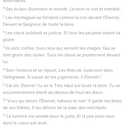
adversaires.
4
Ses éclairs illuminent le monde, La terre le voit et tremble ;
5
Les montagnes se fondent comme la cire devant l'Éternel,
Devant le Seigneur de toute la terre.
6
Les cieux publient sa justice, Et tous les peuples voient sa
gloire.
7
Ils sont confus, tous ceux qui servent les images, Qui se
font gloire des idoles. Tous les dieux se prosternent devant
lui.
8
Sion l'entend et se réjouit, Les filles de Juda sont dans
l'allégresse, A cause de tes jugements, ô Éternel !
9
Car toi, Éternel ! tu es le Très Haut sur toute la terre, Tu es
souverainement élevé au-dessus de tous les dieux.
10
Vous qui aimez l'Éternel, haïssez le mal ! Il garde les âmes
de ses fidèles, Il les délivre de la main des méchants.
11
La lumière est semée pour le juste, Et la joie pour ceux
dont le coeur est droit.