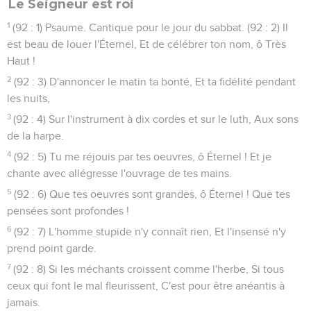
Le Seigneur est roi
1
(92 : 1) Psaume. Cantique pour le jour du sabbat. (92 : 2) Il
est beau de louer l'Éternel, Et de célébrer ton nom, ô Très
Haut !
2
(92 : 3) D'annoncer le matin ta bonté, Et ta fidélité pendant
les nuits,
3
(92 : 4) Sur l'instrument à dix cordes et sur le luth, Aux sons
de la harpe.
4
(92 : 5) Tu me réjouis par tes oeuvres, ô Éternel ! Et je
chante avec allégresse l'ouvrage de tes mains.
5
(92 : 6) Que tes oeuvres sont grandes, ô Éternel ! Que tes
pensées sont profondes !
6
(92 : 7) L'homme stupide n'y connaît rien, Et l'insensé n'y
prend point garde.
7
(92 : 8) Si les méchants croissent comme l'herbe, Si tous
ceux qui font le mal fleurissent, C'est pour être anéantis à
jamais.