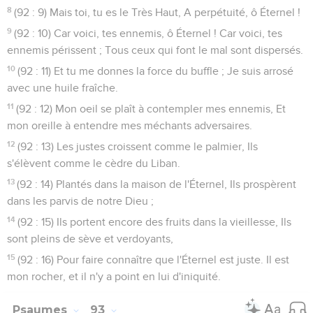
8
(92 : 9) Mais toi, tu es le Très Haut, A perpétuité, ô Éternel !
9
(92 : 10) Car voici, tes ennemis, ô Éternel ! Car voici, tes
ennemis périssent ; Tous ceux qui font le mal sont dispersés.
10
(92 : 11) Et tu me donnes la force du buffle ; Je suis arrosé
avec une huile fraîche.
11
(92 : 12) Mon oeil se plaît à contempler mes ennemis, Et
mon oreille à entendre mes méchants adversaires.
12
(92 : 13) Les justes croissent comme le palmier, Ils
s'élèvent comme le cèdre du Liban.
13
(92 : 14) Plantés dans la maison de l'Éternel, Ils prospèrent
dans les parvis de notre Dieu ;
14
(92 : 15) Ils portent encore des fruits dans la vieillesse, Ils
sont pleins de sève et verdoyants,
15
(92 : 16) Pour faire connaître que l'Éternel est juste. Il est
mon rocher, et il n'y a point en lui d'iniquité.
Psaumes
93