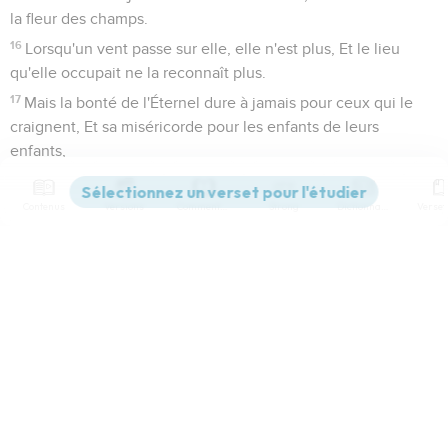
la fleur des champs.
16
Lorsqu'un vent passe sur elle, elle n'est plus, Et le lieu
qu'elle occupait ne la reconnaît plus.
17
Mais la bonté de l'Éternel dure à jamais pour ceux qui le
craignent, Et sa miséricorde pour les enfants de leurs
enfants,
18
Pour ceux qui gardent son alliance, Et se souviennent de
ses commandements afin de les accomplir.
Contenus
Versions
Commentaires
Strong
Dictionnaire
19
L'Éternel a établi son trône dans les cieux, Et son règne
domine sur toutes choses.
Paramètres de lecture
20
Bénissez l'Éternel, vous ses anges, Qui êtes puissants en
force, et qui exécutez ses ordres, En obéissant à la voix de
Afficher les numéros de versets
sa parole !
21
Bénissez l'Éternel, vous toutes ses armées, Qui êtes ses
Mode dyslexique
serviteurs, et qui faites sa volonté !
Désactivé
Simple
Coul
eur
22
Bénissez l'Éternel, vous toutes ses oeuvres, Dans tous les
lieux de sa domination ! Mon âme, bénis l'Éternel !