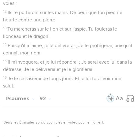
voies ;
12
Ils te porteront sur les mains, De peur que ton pied ne
heurte contre une pierre.
13
Tu marcheras sur le lion et sur l'aspic, Tu fouleras le
lionceau et le dragon.
14
Puisqu'il m'aime, je le délivrerai ; Je le protégerai, puisqu'il
connaît mon nom.
15
Il m'invoquera, et je lui répondrai ; Je serai avec lui dans la
détresse, Je le délivrerai et je le glorifierai.
16
Je le rassasierai de longs jours, Et je lui ferai voir mon
salut.
Psaumes
92
Seuls les Évangiles sont disponibles en vidéo pour le moment.