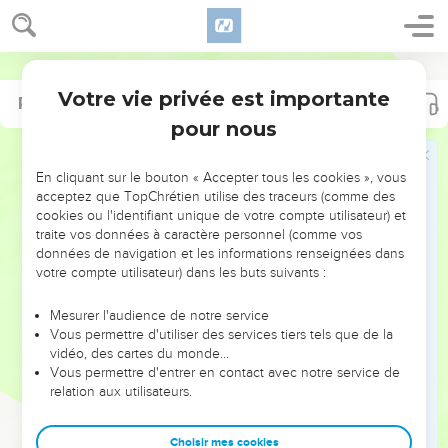
Votre vie privée est importante
Psaumes
Psaumes
91
103
pour nous
NE MANQUEZ PAS L’ÉVÉNEMENT
En cliquant sur le bouton « Accepter tous les cookies », vous
DE L’ANNÉE !
acceptez que TopChrétien utilise des traceurs (comme des
cookies ou l'identifiant unique de votre compte utilisateur) et
ET SI LEURS ERREURS POUVAIENT VOUS ÉVITER LES
traite vos données à caractère personnel (comme vos
VOTRES ?
données de navigation et les informations renseignées dans
votre compte utilisateur) dans les buts suivants :
On admire souvent les leaders pour leurs réussites, leur impact,
leur foi ou leur vision. Mais on voit moins les doutes, les erreurs
Mesurer l'audience de notre service
Vous permettre d'utiliser des services tiers tels que de la
et les saisons difficiles qu'ils ont traversés, alors même que ce
vidéo, des cartes du monde…
sont elles qui les ont façonnés.
Vous permettre d'entrer en contact avec notre service de
relation aux utilisateurs.
Dans cette conférence, leaders, entrepreneurs, et responsables
reviennent sur les erreurs marquantes de leur parcours et les
clés pour avancer avec plus de sagesse afin que leurs erreurs
Choisir mes cookies