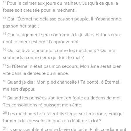
13
Pour le calmer aux jours du malheur, Jusqu'à ce que la
fosse soit creusée pour le méchant !
14
Car l'Éternel ne délaisse pas son peuple, Il n'abandonne
pas son héritage ;
15
Car le jugement sera conforme à la justice, Et tous ceux
dont le coeur est droit l'approuveront.
16
Qui se lèvera pour moi contre les méchants ? Qui me
soutiendra contre ceux qui font le mal ?
17
Si l'Éternel n'était pas mon secours, Mon âme serait bien
vite dans la demeure du silence.
18
Quand je dis : Mon pied chancelle ! Ta bonté, ô Éternel !
me sert d'appui.
19
Quand les pensées s'agitent en foule au dedans de moi,
Tes consolations réjouissent mon âme.
20
Les méchants te feraient-ils siéger sur leur trône, Eux qui
forment des desseins iniques en dépit de la loi ?
21
Ils se rassemblent contre la vie du juste, Et ils condamnent