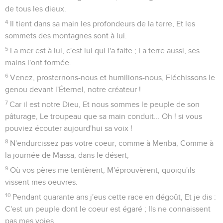
de tous les dieux.
4
Il tient dans sa main les profondeurs de la terre, Et les
sommets des montagnes sont à lui.
5
La mer est à lui, c'est lui qui l'a faite ; La terre aussi, ses
mains l'ont formée.
6
Venez, prosternons-nous et humilions-nous, Fléchissons le
genou devant l'Éternel, notre créateur !
7
Car il est notre Dieu, Et nous sommes le peuple de son
pâturage, Le troupeau que sa main conduit... Oh ! si vous
pouviez écouter aujourd'hui sa voix !
8
N'endurcissez pas votre coeur, comme à Meriba, Comme à
la journée de Massa, dans le désert,
9
Où vos pères me tentèrent, M'éprouvèrent, quoiqu'ils
vissent mes oeuvres.
10
Pendant quarante ans j'eus cette race en dégoût, Et je dis :
C'est un peuple dont le coeur est égaré ; Ils ne connaissent
pas mes voies.