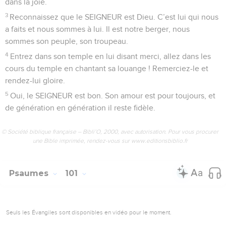
dans la joie.
3
Reconnaissez que le SEIGNEUR est Dieu. C’est lui qui nous
a faits et nous sommes à lui. Il est notre berger, nous
sommes son peuple, son troupeau.
4
Entrez dans son temple en lui disant merci, allez dans les
cours du temple en chantant sa louange ! Remerciez-le et
rendez-lui gloire.
5
Oui, le SEIGNEUR est bon. Son amour est pour toujours, et
de génération en génération il reste fidèle.
© Société biblique française – Bibli’O, 2000, avec autorisation. Pour vous procurer
une Bible imprimée, rendez-vous sur www.editionsbiblio.fr
Psaumes
101
Seuls les Évangiles sont disponibles en vidéo pour le moment.