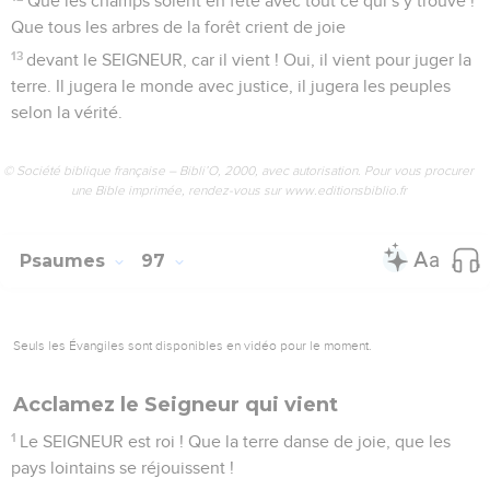
Que les champs soient en fête avec tout ce qui s’y trouve !
Que tous les arbres de la forêt crient de joie
13
devant le SEIGNEUR, car il vient ! Oui, il vient pour juger la
terre. Il jugera le monde avec justice, il jugera les peuples
selon la vérité.
© Société biblique française – Bibli’O, 2000, avec autorisation. Pour vous procurer
une Bible imprimée, rendez-vous sur www.editionsbiblio.fr
Psaumes
97
Seuls les Évangiles sont disponibles en vidéo pour le moment.
Acclamez le Seigneur qui vient
1
Le SEIGNEUR est roi ! Que la terre danse de joie, que les
pays lointains se réjouissent !