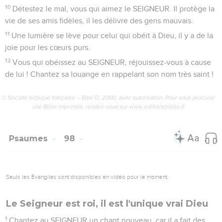
10
Détestez le mal, vous qui aimez le SEIGNEUR. Il protège la
vie de ses amis fidèles, il les délivre des gens mauvais.
11
Une lumière se lève pour celui qui obéit à Dieu, il y a de la
joie pour les cœurs purs.
12
Vous qui obéissez au SEIGNEUR, réjouissez-vous à cause
de lui ! Chantez sa louange en rappelant son nom très saint !
© Société biblique française – Bibli’O, 2000, avec autorisation. Pour vous procurer
une Bible imprimée, rendez-vous sur www.editionsbiblio.fr
Psaumes
98
Seuls les Évangiles sont disponibles en vidéo pour le moment.
Le Seigneur est roi, il est l'unique vrai Dieu
1
Chantez au SEIGNEUR un chant nouveau, car il a fait des