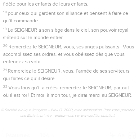
fidèle pour les enfants de leurs enfants,
18
pour ceux qui gardent son alliance et pensent à faire ce
qu’il commande.
19
Le SEIGNEUR a son siège dans le ciel, son pouvoir royal
s’étend sur le monde entier.
20
Remerciez le SEIGNEUR, vous, ses anges puissants ! Vous
accomplissez ses ordres, et vous obéissez dès que vous
entendez sa voix.
21
Remerciez le SEIGNEUR, vous, l’armée de ses serviteurs,
qui faites ce qu’il désire.
22
Vous tous qu’il a créés, remerciez le SEIGNEUR, partout
où il est roi ! Et moi, à mon tour, je dirai merci au SEIGNEUR.
© Société biblique française – Bibli’O, 2000, avec autorisation. Pour vous procurer
une Bible imprimée, rendez-vous sur www.editionsbiblio.fr
Psaumes
104