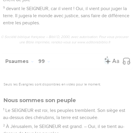
9
devant le SEIGNEUR, car il vient ! Oui, il vient pour juger la
terre. Il jugera le monde avec justice, sans faire de différence
entre les peuples.
© Société biblique française – Bibli’O, 2000, avec autorisation. Pour vous procurer
une Bible imprimée, rendez-vous sur www.editionsbiblio.fr
Psaumes
99
Seuls les Évangiles sont disponibles en vidéo pour le moment.
Nous sommes son peuple
1
Le SEIGNEUR est roi, les peuples tremblent. Son siège est
au-dessus des chérubins, la terre est secouée.
2
À Jérusalem, le SEIGNEUR est grand. – Oui, il se tient au-