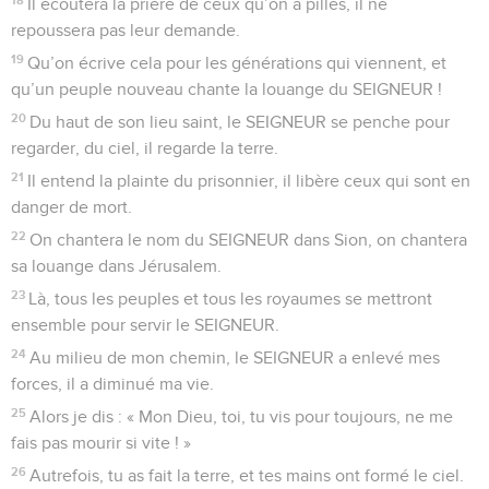
Il écoutera la prière de ceux qu’on a pillés, il ne
repoussera pas leur demande.
19
Qu’on écrive cela pour les générations qui viennent, et
qu’un peuple nouveau chante la louange du SEIGNEUR !
20
Du haut de son lieu saint, le SEIGNEUR se penche pour
regarder, du ciel, il regarde la terre.
21
Il entend la plainte du prisonnier, il libère ceux qui sont en
danger de mort.
22
On chantera le nom du SEIGNEUR dans Sion, on chantera
sa louange dans Jérusalem.
23
Là, tous les peuples et tous les royaumes se mettront
ensemble pour servir le SEIGNEUR.
24
Au milieu de mon chemin, le SEIGNEUR a enlevé mes
forces, il a diminué ma vie.
25
Alors je dis : « Mon Dieu, toi, tu vis pour toujours, ne me
fais pas mourir si vite ! »
26
Autrefois, tu as fait la terre, et tes mains ont formé le ciel.