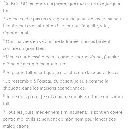
2
SEIGNEUR, entends ma prière, que mon cri arrive jusqu’à
toi !
3
Ne me cache pas ton visage quand je suis dans le malheur.
Écoute-moi avec attention ! Le jour où j’appelle, vite,
réponds-moi !
4
Oui, ma vie s’en va comme la fumée, mes os brûlent
comme un grand feu.
5
Mon cœur blessé devient comme l’herbe sèche, j’oublie
même de manger ma nourriture.
6
Je pleure tellement que je n’ai plus que la peau et les os.
7
Je ressemble à l’oiseau du désert, je suis comme la
chouette dans les maisons abandonnées.
8
Je ne dors pas et je suis comme un oiseau tout seul sur un
toit.
9
Tous les jours, mes ennemis m’insultent. Ils sont en colère
contre moi et ils se servent de mon nom pour lancer des
malédictions.