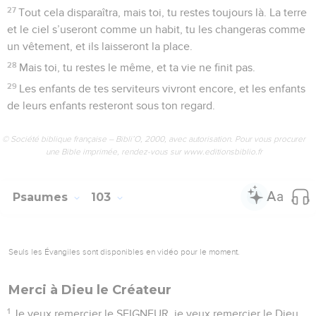
27
Tout cela disparaîtra, mais toi, tu restes toujours là. La terre
et le ciel s’useront comme un habit, tu les changeras comme
un vêtement, et ils laisseront la place.
28
Mais toi, tu restes le même, et ta vie ne finit pas.
29
Les enfants de tes serviteurs vivront encore, et les enfants
de leurs enfants resteront sous ton regard.
© Société biblique française – Bibli’O, 2000, avec autorisation. Pour vous procurer
une Bible imprimée, rendez-vous sur www.editionsbiblio.fr
Psaumes
103
Seuls les Évangiles sont disponibles en vidéo pour le moment.
Merci à Dieu le Créateur
1
Je veux remercier le SEIGNEUR, je veux remercier le Dieu