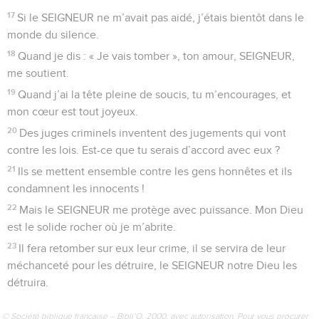
17
Si le SEIGNEUR ne m’avait pas aidé, j’étais bientôt dans le
monde du silence.
18
Quand je dis : « Je vais tomber », ton amour, SEIGNEUR,
me soutient.
19
Quand j’ai la tête pleine de soucis, tu m’encourages, et
mon cœur est tout joyeux.
20
Des juges criminels inventent des jugements qui vont
contre les lois. Est-ce que tu serais d’accord avec eux ?
21
Ils se mettent ensemble contre les gens honnêtes et ils
condamnent les innocents !
22
Mais le SEIGNEUR me protège avec puissance. Mon Dieu
est le solide rocher où je m’abrite.
23
Il fera retomber sur eux leur crime, il se servira de leur
méchanceté pour les détruire, le SEIGNEUR notre Dieu les
détruira.
© Société biblique française – Bibli’O, 2000, avec autorisation. Pour vous procurer