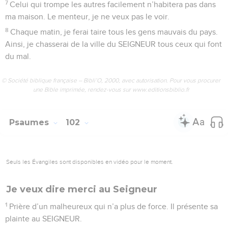
7
Celui qui trompe les autres facilement n’habitera pas dans
ma maison. Le menteur, je ne veux pas le voir.
8
Chaque matin, je ferai taire tous les gens mauvais du pays.
Ainsi, je chasserai de la ville du SEIGNEUR tous ceux qui font
du mal.
© Société biblique française – Bibli’O, 2000, avec autorisation. Pour vous procurer
une Bible imprimée, rendez-vous sur www.editionsbiblio.fr
Psaumes
102
Seuls les Évangiles sont disponibles en vidéo pour le moment.
Je veux dire merci au Seigneur
1
Prière d’un malheureux qui n’a plus de force. Il présente sa
plainte au SEIGNEUR.