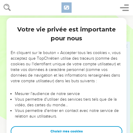
Votre vie privée est importante
Psaumes
93
pour nous
NE MANQUEZ PAS L’ÉVÉNEMENT
En cliquant sur le bouton « Accepter tous les cookies », vous
DE L’ANNÉE !
acceptez que TopChrétien utilise des traceurs (comme des
cookies ou l'identifiant unique de votre compte utilisateur) et
ET SI LEURS ERREURS POUVAIENT VOUS ÉVITER LES
traite vos données à caractère personnel (comme vos
VOTRES ?
données de navigation et les informations renseignées dans
votre compte utilisateur) dans les buts suivants :
On admire souvent les leaders pour leurs réussites, leur impact,
leur foi ou leur vision. Mais on voit moins les doutes, les erreurs
Mesurer l'audience de notre service
Vous permettre d'utiliser des services tiers tels que de la
et les saisons difficiles qu'ils ont traversés, alors même que ce
vidéo, des cartes du monde…
sont elles qui les ont façonnés.
Vous permettre d'entrer en contact avec notre service de
relation aux utilisateurs.
Dans cette conférence, leaders, entrepreneurs, et responsables
reviennent sur les erreurs marquantes de leur parcours et les
clés pour avancer avec plus de sagesse afin que leurs erreurs
Choisir mes cookies