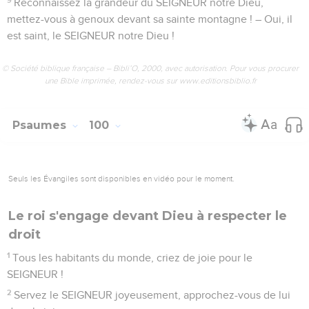
Reconnaissez la grandeur du SEIGNEUR notre Dieu,
mettez-vous à genoux devant sa sainte montagne ! – Oui, il
est saint, le SEIGNEUR notre Dieu !
© Société biblique française – Bibli’O, 2000, avec autorisation. Pour vous procurer
une Bible imprimée, rendez-vous sur www.editionsbiblio.fr
Psaumes
100
Seuls les Évangiles sont disponibles en vidéo pour le moment.
Le roi s'engage devant Dieu à respecter le
droit
1
Tous les habitants du monde, criez de joie pour le
SEIGNEUR !
2
Servez le SEIGNEUR joyeusement, approchez-vous de lui