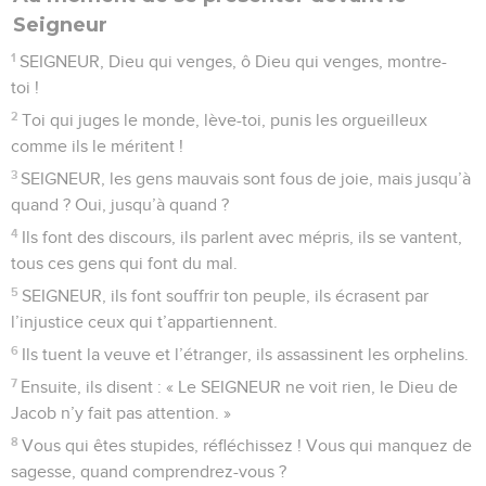
Seigneur
1
SEIGNEUR, Dieu qui venges, ô Dieu qui venges, montre-
toi !
2
Toi qui juges le monde, lève-toi, punis les orgueilleux
comme ils le méritent !
3
SEIGNEUR, les gens mauvais sont fous de joie, mais jusqu’à
quand ? Oui, jusqu’à quand ?
4
Ils font des discours, ils parlent avec mépris, ils se vantent,
tous ces gens qui font du mal.
5
SEIGNEUR, ils font souffrir ton peuple, ils écrasent par
l’injustice ceux qui t’appartiennent.
6
Ils tuent la veuve et l’étranger, ils assassinent les orphelins.
7
Ensuite, ils disent : « Le SEIGNEUR ne voit rien, le Dieu de
Jacob n’y fait pas attention. »
8
Vous qui êtes stupides, réfléchissez ! Vous qui manquez de
sagesse, quand comprendrez-vous ?