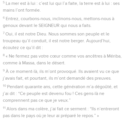
5
La mer est à lui : c’est lui qui l’a faite, la terre est à lui : ses
mains l’ont formée.
6
Entrez, courbons-nous, inclinons-nous, mettons-nous à
genoux devant le SEIGNEUR qui nous a faits.
7
Oui, il est notre Dieu. Nous sommes son peuple et le
troupeau qu’il conduit, il est notre berger. Aujourd’hui,
écoutez ce qu’il dit :
8
« Ne fermez pas votre cœur comme vos ancêtres à Mériba,
comme à Massa, dans le désert.
9
À ce moment-là, ils m’ont provoqué. Ils avaient vu ce que
j’avais fait, et pourtant, ils m’ont demandé des preuves.
10
Pendant quarante ans, cette génération m’a dégoûté, et
j’ai dit : “Ce peuple est devenu fou ! Ces gens-là ne
comprennent pas ce que je veux.”
11
Alors dans ma colère, j’ai fait ce serment : “Ils n’entreront
pas dans le pays où je leur ai préparé le repos.” »