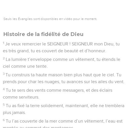
Seuls les Évangiles sont disponibles en vidéo pour le moment.
Histoire de la fidélité de Dieu
1
Je veux remercier le SEIGNEUR ! SEIGNEUR mon Dieu, tu
es très grand, tu es couvert de beauté et d’honneur.
2
La lumière t’enveloppe comme un vêtement, tu étends le
ciel comme une tente.
3
Tu construis ta haute maison bien plus haut que le ciel. Tu
prends pour char les nuages, tu avances sur les ailes du vent.
4
Tu te sers des vents comme messagers, et des éclairs
comme serviteurs.
5
Tu as fixé la terre solidement, maintenant, elle ne tremblera
plus jamais.
6
Tu l’as couverte de la mer comme d’un vêtement, l’eau est
montée au sommet des montagnes.