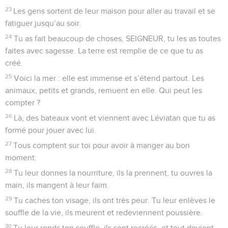
23
Les gens sortent de leur maison pour aller au travail et se
fatiguer jusqu’au soir.
24
Tu as fait beaucoup de choses, SEIGNEUR, tu les as toutes
faites avec sagesse. La terre est remplie de ce que tu as
créé.
25
Voici la mer : elle est immense et s’étend partout. Les
animaux, petits et grands, remuent en elle. Qui peut les
compter ?
26
Là, des bateaux vont et viennent avec Léviatan que tu as
formé pour jouer avec lui.
27
Tous comptent sur toi pour avoir à manger au bon
moment.
28
Tu leur donnes la nourriture, ils la prennent, tu ouvres la
main, ils mangent à leur faim.
29
Tu caches ton visage, ils ont très peur. Tu leur enlèves le
souffle de la vie, ils meurent et redeviennent poussière.
30
Tu leur rends ton souffle, ils sont recréés, et tout devient