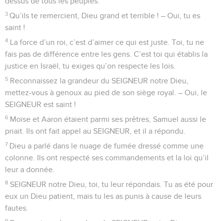
dessus de tous les peuples.
3
Qu’ils te remercient, Dieu grand et terrible ! – Oui, tu es
saint !
4
La force d’un roi, c’est d’aimer ce qui est juste. Toi, tu ne
fais pas de différence entre les gens. C’est toi qui établis la
justice en Israël, tu exiges qu’on respecte les lois.
5
Reconnaissez la grandeur du SEIGNEUR notre Dieu,
mettez-vous à genoux au pied de son siège royal. – Oui, le
SEIGNEUR est saint !
6
Moïse et Aaron étaient parmi ses prêtres, Samuel aussi le
priait. Ils ont fait appel au SEIGNEUR, et il a répondu.
7
Dieu a parlé dans le nuage de fumée dressé comme une
colonne. Ils ont respecté ses commandements et la loi qu’il
leur a donnée.
8
SEIGNEUR notre Dieu, toi, tu leur répondais. Tu as été pour
eux un Dieu patient, mais tu les as punis à cause de leurs
fautes.
9