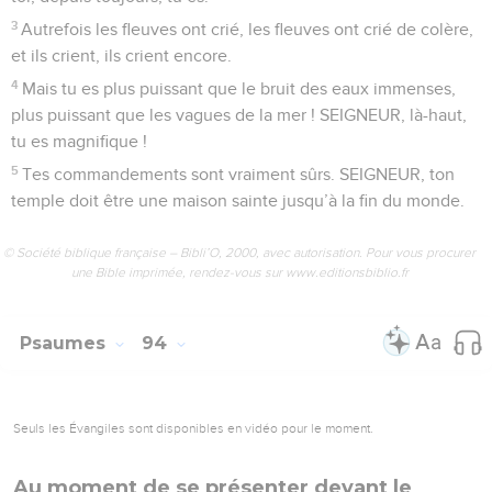
3
Autrefois les fleuves ont crié, les fleuves ont crié de colère,
et ils crient, ils crient encore.
4
Mais tu es plus puissant que le bruit des eaux immenses,
plus puissant que les vagues de la mer ! SEIGNEUR, là-haut,
tu es magnifique !
5
Tes commandements sont vraiment sûrs. SEIGNEUR, ton
temple doit être une maison sainte jusqu’à la fin du monde.
© Société biblique française – Bibli’O, 2000, avec autorisation. Pour vous procurer
une Bible imprimée, rendez-vous sur www.editionsbiblio.fr
Psaumes
94
Seuls les Évangiles sont disponibles en vidéo pour le moment.
Au moment de se présenter devant le