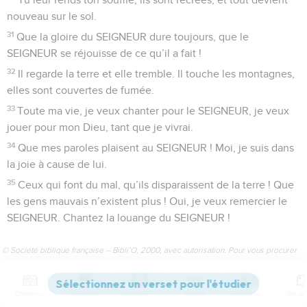
nouveau sur le sol.
31
Que la gloire du SEIGNEUR dure toujours, que le
SEIGNEUR se réjouisse de ce qu’il a fait !
32
Il regarde la terre et elle tremble. Il touche les montagnes,
elles sont couvertes de fumée.
33
Toute ma vie, je veux chanter pour le SEIGNEUR, je veux
jouer pour mon Dieu, tant que je vivrai.
34
Que mes paroles plaisent au SEIGNEUR ! Moi, je suis dans
la joie à cause de lui.
35
Ceux qui font du mal, qu’ils disparaissent de la terre ! Que
les gens mauvais n’existent plus ! Oui, je veux remercier le
SEIGNEUR. Chantez la louange du SEIGNEUR !
© Société biblique française – Bibli’O, 2000, avec autorisation. Pour vous procurer
une Bible imprimée, rendez-vous sur www.editionsbiblio.fr
Contenus
Versions
Commentaires
Strong
Dictionnaire
Psaumes
105