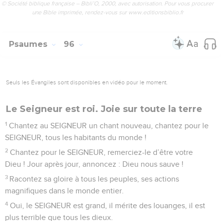
© Société biblique française – Bibli’O, 2000, avec autorisation. Pour vous procurer
une Bible imprimée, rendez-vous sur www.editionsbiblio.fr
Psaumes
96
Seuls les Évangiles sont disponibles en vidéo pour le moment.
Le Seigneur est roi. Joie sur toute la terre
1
Chantez au SEIGNEUR un chant nouveau, chantez pour le
SEIGNEUR, tous les habitants du monde !
2
Chantez pour le SEIGNEUR, remerciez-le d’être votre
Dieu ! Jour après jour, annoncez : Dieu nous sauve !
3
Racontez sa gloire à tous les peuples, ses actions
magnifiques dans le monde entier.
4
Oui, le SEIGNEUR est grand, il mérite des louanges, il est
plus terrible que tous les dieux.