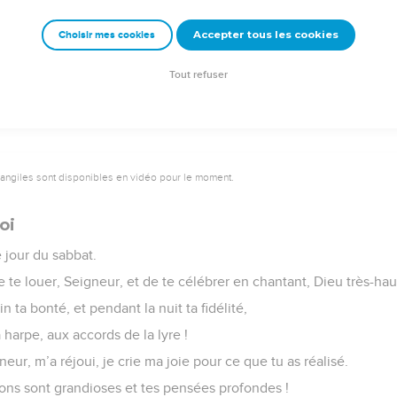
e longue et pleine, et je lui ferai voir que je suis son sauveur. »
Accepter tous les cookies
Choisir mes cookies
e – Bibli’O, 1997, avec autorisation. Pour vous procurer une Bible imprimée, rendez-vo
Tout refuser
vangiles sont disponibles en vidéo pour le moment.
oi
 jour du sabbat.
te louer, Seigneur, et de te célébrer en chantant, Dieu très-haut
 ta bonté, et pendant la nuit ta fidélité,
 harpe, aux accords de la lyre !
neur, m’a réjoui, je crie ma joie pour ce que tu as réalisé.
ions sont grandioses et tes pensées profondes !