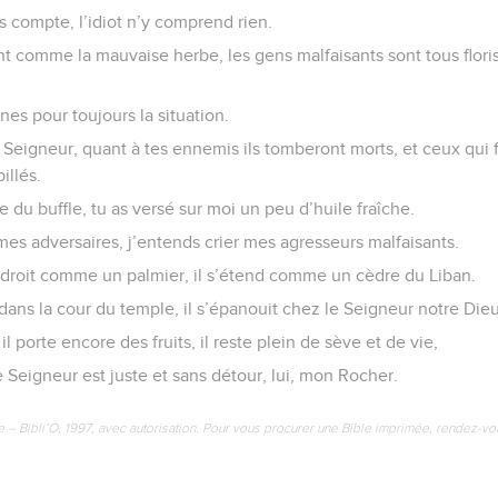
s compte, l’idiot n’y comprend rien.
 comme la mauvaise herbe, les gens malfaisants sont tous floriss
nes pour toujours la situation.
Seigneur, quant à tes ennemis ils tomberont morts, et ceux qui 
illés.
 du buffle, tu as versé sur moi un peu d’huile fraîche.
 mes adversaires, j’entends crier mes agresseurs malfaisants.
e droit comme un palmier, il s’étend comme un cèdre du Liban.
é dans la cour du temple, il s’épanouit chez le Seigneur notre Dieu
il porte encore des fruits, il reste plein de sève et de vie,
 Seigneur est juste et sans détour, lui, mon Rocher.
e – Bibli’O, 1997, avec autorisation. Pour vous procurer une Bible imprimée, rendez-vo