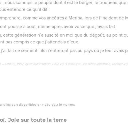
lui, nous sommes le peuple dont il est le berger, le troupeau que
us entendre ce qu’il dit :
omprendre, comme vos ancêtres à Meriba, lors de l’incident de M
m’ont poussé à bout, même après avoir vu ce que j’avais fait.
, cette génération n’a suscité en moi que du dégoût, au point qu
’ont pas compris ce que j’attendais d’eux.
j’ai fait ce serment : ils n’entreront pas au pays où je leur avais 
e – Bibli’O, 1997, avec autorisation. Pour vous procurer une Bible imprimée, rendez-vo
vangiles sont disponibles en vidéo pour le moment.
i. Joie sur toute la terre