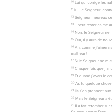
10
Lui qui corrige les n
11
lui, le Seigneur, conna
12
Seigneur, heureux cel
13
Il peut rester calme 
14
Non, le Seigneur ne r
15
Oui, il y aura de nou
16
Ah, comme j’aimerais
malheur !
17
Si le Seigneur ne m’av
18
Chaque fois que j’ai d
19
Et quand j’avais le c
20
As-tu quelque chose 
21
Ils s’en prennent aux
22
Mais le Seigneur a ét
23
Il a fait retomber sur
Seigneur notre Dieu.