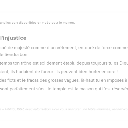
vangiles sont disponibles en vidéo pour le moment.
'injustice
drapé de majesté comme d’un vêtement, entouré de force comme 
le tiendra bon.
temps ton trône est solidement établi, depuis toujours tu es Die
ient, ils hurlaient de fureur. Ils peuvent bien hurler encore !
des flots et le fracas des grosses vagues, là-haut tu en imposes à
t parfaitement sûrs ; le temple est la maison qui t’est réservée
e – Bibli’O, 1997, avec autorisation. Pour vous procurer une Bible imprimée, rendez-vo