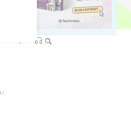
us sur www.editionsbiblio.fr
 !