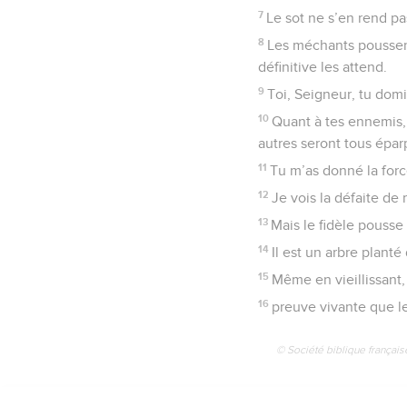
7
Le sot ne s’en rend pa
8
Les méchants poussent
définitive les attend.
9
Toi, Seigneur, tu domi
10
Quant à tes ennemis, 
autres seront tous éparp
11
Tu m’as donné la force
12
Je vois la défaite de
13
Mais le fidèle pouss
14
Il est un arbre plant
15
Même en vieillissant, 
16
preuve vivante que le
© Société biblique français