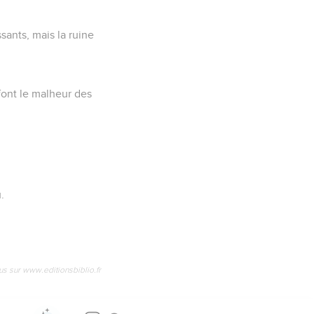
ants, mais la ruine
font le malheur des
.
us sur www.editionsbiblio.fr