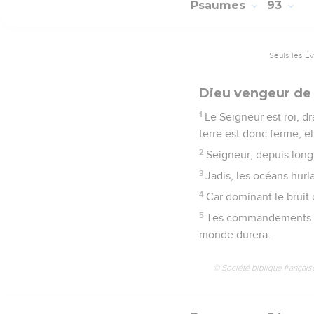
Psaumes
93
Seuls les É
Dieu vengeur de l
1
Le Seigneur est roi, 
terre est donc ferme, el
2
Seigneur, depuis long
3
Jadis, les océans hurla
4
Car dominant le bruit 
5
Tes commandements son
monde durera.
© Société biblique français