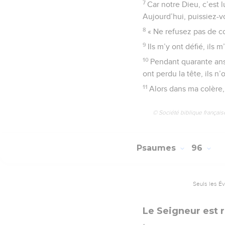
7
Car notre Dieu, c’est 
Aujourd’hui, puissiez-vo
8
« Ne refusez pas de c
9
Ils m’y ont défié, ils 
10
Pendant quarante ans
ont perdu la tête, ils n
11
Alors dans ma colère, 
© Société biblique français
Psaumes
96
Seuls les É
Le Seigneur est ro