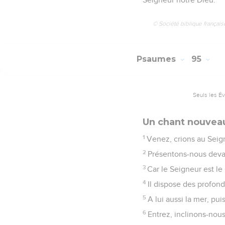
© Société biblique français
Psaumes
95
Seuls les É
Un chant nouveau
1
Venez, crions au Seign
2
Présentons-nous devan
3
Car le Seigneur est le
4
Il dispose des profond
5
A lui aussi la mer, puis
6
Entrez, inclinons-nou