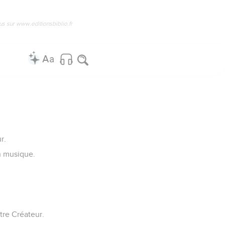
us sur www.editionsbiblio.fr
r.
n musique.
tre Créateur.