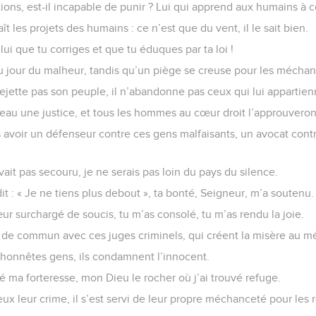
ations, est-il incapable de punir ? Lui qui apprend aux humains à
ît les projets des humains : ce n’est que du vent, il le sait bien.
ui que tu corriges et que tu éduques par ta loi !
au jour du malheur, tandis qu’un piège se creuse pour les méchan
ejette pas son peuple, il n’abandonne pas ceux qui lui appartien
veau une justice, et tous les hommes au cœur droit l’approuveron
 avoir un défenseur contre ces gens malfaisants, un avocat cont
ait pas secouru, je ne serais pas loin du pays du silence.
it : « Je ne tiens plus debout », ta bonté, Seigneur, m’a soutenu.
œur surchargé de soucis, tu m’as consolé, tu m’as rendu la joie.
de commun avec ces juges criminels, qui créent la misère au mép
 honnêtes gens, ils condamnent l’innocent.
é ma forteresse, mon Dieu le rocher où j’ai trouvé refuge.
 eux leur crime, il s’est servi de leur propre méchanceté pour les ré