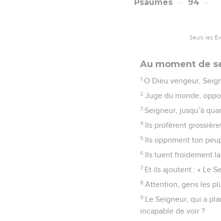
Psaumes
94
Seuls les É
Au moment de se
1
O Dieu vengeur, Seign
2
Juge du monde, oppose
3
Seigneur, jusqu’à quan
4
Ils profèrent grossièr
5
Ils oppriment ton peup
6
Ils tuent froidement la
7
Et ils ajoutent : « Le 
8
Attention, gens les pl
9
Le Seigneur, qui a plan
incapable de voir ?