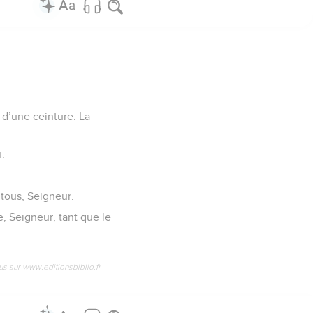
d’une ceinture. La
u.
 tous, Seigneur.
, Seigneur, tant que le
us sur www.editionsbiblio.fr