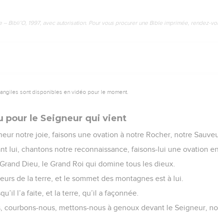
e – Bibli’O, 1997, avec autorisation. Pour vous procurer une Bible imprimée, rendez-vo
vangiles sont disponibles en vidéo pour le moment.
 pour le Seigneur qui vient
eur notre joie, faisons une ovation à notre Rocher, notre Sauveu
t lui, chantons notre reconnaissance, faisons-lui une ovation e
 Grand Dieu, le Grand Roi qui domine tous les dieux.
eurs de la terre, et le sommet des montagnes est à lui.
qu’il l’a faite, et la terre, qu’il a façonnée.
s, courbons-nous, mettons-nous à genoux devant le Seigneur, no