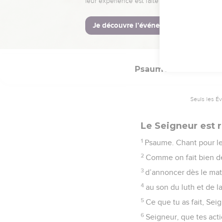
16
Je lui donnerai une vi
© Société biblique français
Psaumes
92
Seuls les É
Le Seigneur est r
1
Psaume. Chant pour le
2
Comme on fait bien de 
3
d’annoncer dès le matin
4
au son du luth et de la
5
Ce que tu as fait, Seig
6
Seigneur, que tes act