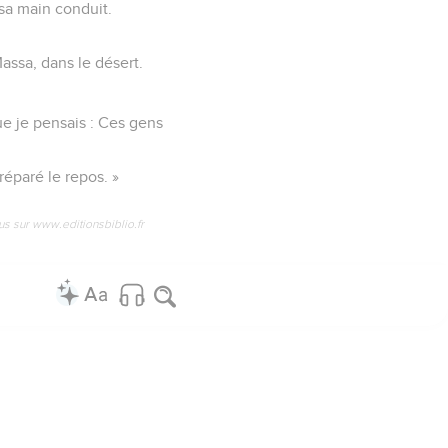
 sa main conduit.
assa, dans le désert.
e je pensais : Ces gens
préparé le repos. »
us sur www.editionsbiblio.fr