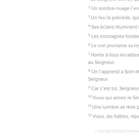
2
Un sombre nuage l’envi
3
Un feu le précède, qu
4
Ses éclairs illuminent 
5
Les montagnes fondent
6
Le ciel proclame sa l
7
Honte à tous les adora
au Seigneur.
8
On l’apprend à Sion et
Seigneur.
9
Car c’est toi, Seigneur
10
Vous qui aimez le Seig
11
Une lumière se lève po
12
Vous, les fidèles, ré
© Société biblique français