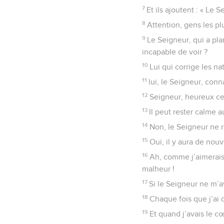
7
Et ils ajoutent : « Le 
8
Attention, gens les pl
9
Le Seigneur, qui a plan
incapable de voir ?
10
Lui qui corrige les n
11
lui, le Seigneur, conna
12
Seigneur, heureux cel
13
Il peut rester calme 
14
Non, le Seigneur ne r
15
Oui, il y aura de nou
16
Ah, comme j’aimerais
malheur !
17
Si le Seigneur ne m’av
18
Chaque fois que j’ai d
19
Et quand j’avais le c