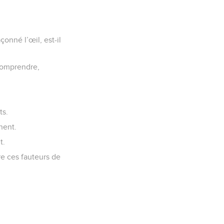
?
çonné l’œil, est-il
 comprendre,
ts.
nent.
t.
re ces fauteurs de