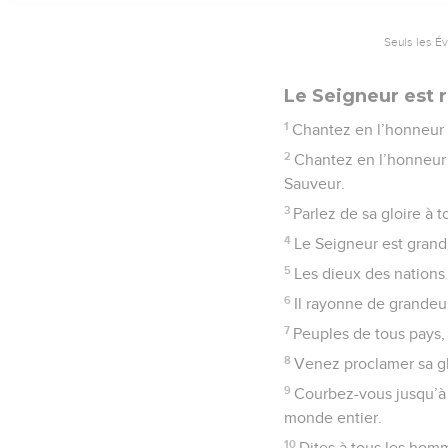
Seuls les É
Le Seigneur est ro
1
Chantez en l’honneur 
2
Chantez en l’honneur 
Sauveur.
3
Parlez de sa gloire à 
4
Le Seigneur est grand 
5
Les dieux des nations s
6
Il rayonne de grandeu
7
Peuples de tous pays,
8
Venez proclamer sa gl
9
Courbez-vous jusqu’à t
monde entier.
10
Dites à tous les homme