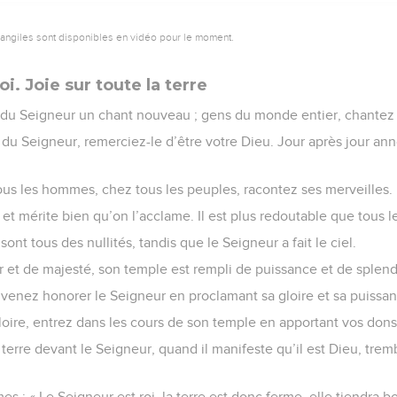
vangiles sont disponibles en vidéo pour le moment.
i. Joie sur toute la terre
du Seigneur un chant nouveau ; gens du monde entier, chantez 
du Seigneur, remerciez-le d’être votre Dieu. Jour après jour anno
tous les hommes, chez tous les peuples, racontez ses merveilles.
et mérite bien qu’on l’acclame. Il est plus redoutable que tous l
ont tous des nullités, tandis que le Seigneur a fait le ciel.
r et de majesté, son temple est rempli de puissance et de splend
 venez honorer le Seigneur en proclamant sa gloire et sa puissa
oire, entrez dans les cours de son temple en apportant vos dons
erre devant le Seigneur, quand il manifeste qu’il est Dieu, trem
s : « Le Seigneur est roi, la terre est donc ferme, elle tiendra bo