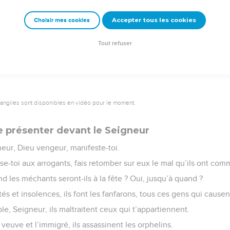
Accepter tous les cookies
Choisir mes cookies
e – Bibli’O, 1997, avec autorisation. Pour vous procurer une Bible imprimée, rendez-vo
Tout refuser
vangiles sont disponibles en vidéo pour le moment.
 présenter devant le Seigneur
eur, Dieu vengeur, manifeste-toi.
-toi aux arrogants, fais retomber sur eux le mal qu’ils ont comm
d les méchants seront-ils à la fête ? Oui, jusqu’à quand ?
etés et insolences, ils font les fanfarons, tous ces gens qui cause
le, Seigneur, ils maltraitent ceux qui t’appartiennent.
 veuve et l’immigré, ils assassinent les orphelins.