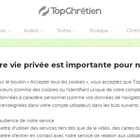
 Seigneur est juste et sans détour, lui, mon Rocher.
e – Bibli’O, 1997, avec autorisation. Pour vous procurer une Bible imprimée, rendez-vo
éos
Audios
Textes
Musique
Chrét
Français Courant
re vie privée est importante pour 
vangiles sont disponibles en vidéo pour le moment.
'injustice
sur le bouton « Accepter tous les cookies », vous acceptez que T
traceurs (comme des cookies ou l'identifiant unique de votre compte 
drapé de majesté comme d’un vêtement, entouré de force comme 
s données à caractère personnel (comme vos données de navigatio
le tiendra bon.
 renseignées dans votre compte utilisateur) dans les buts suivants 
temps ton trône est solidement établi, depuis toujours tu es Die
ient, ils hurlaient de fureur. Ils peuvent bien hurler encore !
audience de notre service
des flots et le fracas des grosses vagues, là-haut tu en imposes à
ttre d'utiliser des services tiers tels que de la vidéo, des cartes
ttre d'entrer en contact avec notre service de relation aux utilisat
t parfaitement sûrs ; le temple est la maison qui t’est réservée