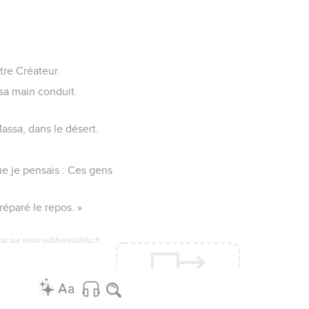
tre Créateur.
 sa main conduit.
assa, dans le désert.
e je pensais : Ces gens
préparé le repos. »
us sur www.editionsbiblio.fr