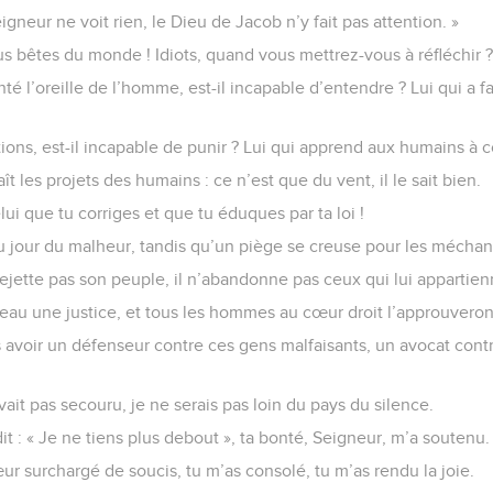
Seigneur ne voit rien, le Dieu de Jacob n’y fait pas attention. »
us bêtes du monde ! Idiots, quand vous mettrez-vous à réfléchir 
té l’oreille de l’homme, est-il incapable d’entendre ? Lui qui a fa
ations, est-il incapable de punir ? Lui qui apprend aux humains à
ît les projets des humains : ce n’est que du vent, il le sait bien.
ui que tu corriges et que tu éduques par ta loi !
au jour du malheur, tandis qu’un piège se creuse pour les méchan
ejette pas son peuple, il n’abandonne pas ceux qui lui appartien
veau une justice, et tous les hommes au cœur droit l’approuveron
 avoir un défenseur contre ces gens malfaisants, un avocat cont
ait pas secouru, je ne serais pas loin du pays du silence.
it : « Je ne tiens plus debout », ta bonté, Seigneur, m’a soutenu.
œur surchargé de soucis, tu m’as consolé, tu m’as rendu la joie.