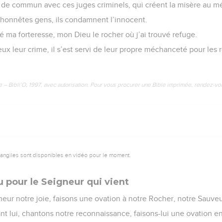
de commun avec ces juges criminels, qui créent la misère au mép
 honnêtes gens, ils condamnent l’innocent.
é ma forteresse, mon Dieu le rocher où j’ai trouvé refuge.
 eux leur crime, il s’est servi de leur propre méchanceté pour les ré
e – Bibli’O, 1997, avec autorisation. Pour vous procurer une Bible imprimée, rendez-vo
vangiles sont disponibles en vidéo pour le moment.
 pour le Seigneur qui vient
eur notre joie, faisons une ovation à notre Rocher, notre Sauveu
t lui, chantons notre reconnaissance, faisons-lui une ovation e