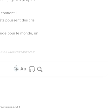
 contient !
êts poussent des cris
te juge pour le monde, un
us sur www.editionsbiblio.fr
réjouissent !