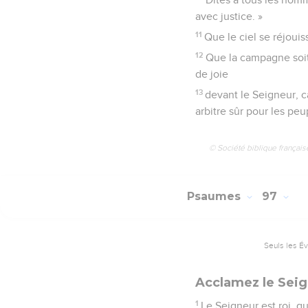
avec justice. »
11
Que le ciel se réjouis
12
Que la campagne soit 
de joie
13
devant le Seigneur, ca
arbitre sûr pour les peu
© Société biblique français
Psaumes
97
Seuls les É
Acclamez le Seig
1
Le Seigneur est roi, qu