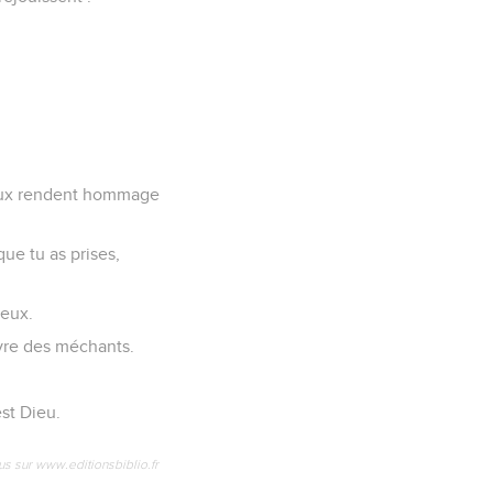
dieux rendent hommage
que tu as prises,
ieux.
livre des méchants.
est Dieu.
us sur www.editionsbiblio.fr