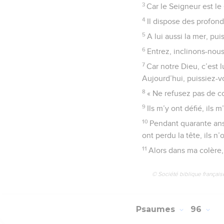
3
Car le Seigneur est le
4
Il dispose des profond
5
A lui aussi la mer, puis
6
Entrez, inclinons-nou
7
Car notre Dieu, c’est 
Aujourd’hui, puissiez-vo
8
« Ne refusez pas de c
9
Ils m’y ont défié, ils 
10
Pendant quarante ans
ont perdu la tête, ils n
11
Alors dans ma colère, 
© Société biblique français
Psaumes
96