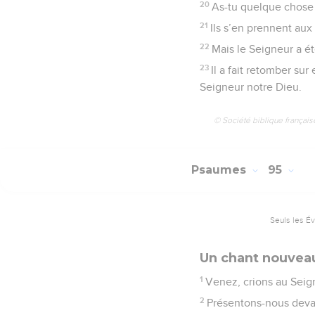
20
As-tu quelque chose 
21
Ils s’en prennent aux
22
Mais le Seigneur a ét
23
Il a fait retomber sur
Seigneur notre Dieu.
© Société biblique français
Psaumes
95
Seuls les É
Un chant nouveau
1
Venez, crions au Seign
2
Présentons-nous devan