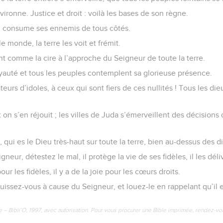
ronne. Justice et droit : voilà les bases de son règne.
i consume ses ennemis de tous côtés.
le monde, la terre les voit et frémit.
 comme la cire à l’approche du Seigneur de toute la terre.
oyauté et tous les peuples contemplent sa glorieuse présence.
teurs d’idoles, à ceux qui sont fiers de ces nullités ! Tous les 
 on s’en réjouit ; les villes de Juda s’émerveillent des décisions 
, qui es le Dieu très-haut sur toute la terre, bien au-dessus des d
neur, détestez le mal, il protège la vie de ses fidèles, il les dé
ur les fidèles, il y a de la joie pour les cœurs droits.
jouissez-vous à cause du Seigneur, et louez-le en rappelant qu’il 
e – Bibli’O, 1997, avec autorisation. Pour vous procurer une Bible imprimée, rendez-vo