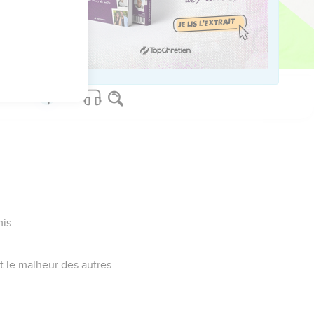
us sur www.editionsbiblio.fr
is.
nt le malheur des autres.