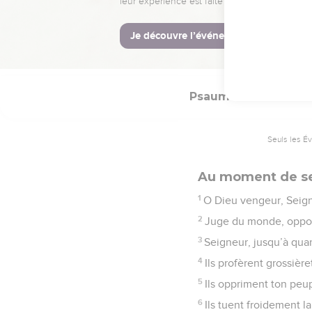
monde durera.
© Société biblique français
Psaumes
94
Seuls les É
Au moment de se
1
O Dieu vengeur, Seign
2
Juge du monde, oppose
3
Seigneur, jusqu’à quan
4
Ils profèrent grossièr
5
Ils oppriment ton peup
6
Ils tuent froidement la