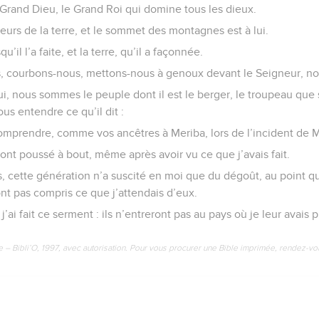
 Grand Dieu, le Grand Roi qui domine tous les dieux.
eurs de la terre, et le sommet des montagnes est à lui.
qu’il l’a faite, et la terre, qu’il a façonnée.
s, courbons-nous, mettons-nous à genoux devant le Seigneur, no
lui, nous sommes le peuple dont il est le berger, le troupeau que
us entendre ce qu’il dit :
omprendre, comme vos ancêtres à Meriba, lors de l’incident de M
m’ont poussé à bout, même après avoir vu ce que j’avais fait.
, cette génération n’a suscité en moi que du dégoût, au point qu
’ont pas compris ce que j’attendais d’eux.
j’ai fait ce serment : ils n’entreront pas au pays où je leur avais 
e – Bibli’O, 1997, avec autorisation. Pour vous procurer une Bible imprimée, rendez-vo