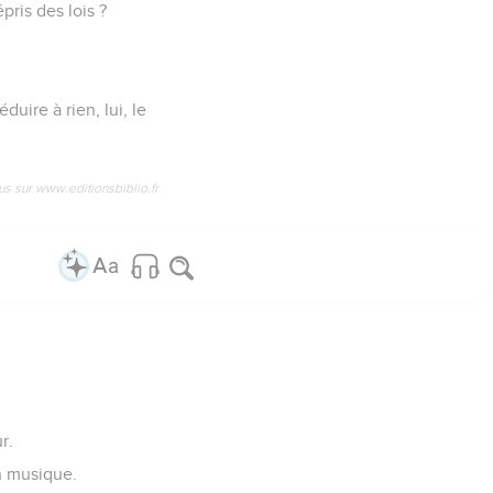
ris des lois ?
duire à rien, lui, le
us sur www.editionsbiblio.fr
r.
n musique.