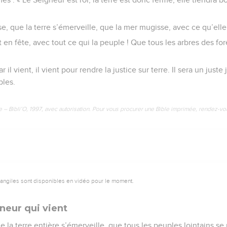
se, que la terre s’émerveille, que la mer mugisse, avec ce qu’elle
en fête, avec tout ce qui la peuple ! Que tous les arbres des for
r il vient, il vient pour rendre la justice sur terre. Il sera un jus
ples.
e – Bibli’O, 1997, avec autorisation. Pour vous procurer une Bible imprimée, rendez-vo
vangiles sont disponibles en vidéo pour le moment.
neur qui vient
e la terre entière s’émerveille, que tous les peuples lointains se 