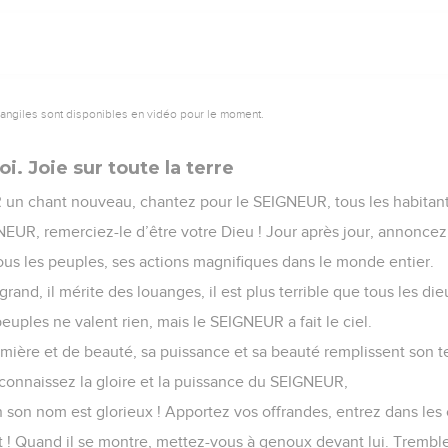
vangiles sont disponibles en vidéo pour le moment.
i. Joie sur toute la terre
un chant nouveau, chantez pour le SEIGNEUR, tous les habitan
EUR, remerciez-le d’être votre Dieu ! Jour après jour, annoncez
ous les peuples, ses actions magnifiques dans le monde entier.
rand, il mérite des louanges, il est plus terrible que tous les die
euples ne valent rien, mais le SEIGNEUR a fait le ciel.
lumière et de beauté, sa puissance et sa beauté remplissent son 
econnaissez la gloire et la puissance du SEIGNEUR,
son nom est glorieux ! Apportez vos offrandes, entrez dans les
 ! Quand il se montre, mettez-vous à genoux devant lui. Tremblez