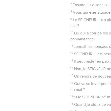
7
Ensuite, ils disent : «
8
Vous qui êtes stupide
9
Le SEIGNEUR qui a plant
pas ?
10
Lui qui a corrigé les
connaissance
11
connaît les pensées de
12
SEIGNEUR, il est heur
13
Il peut rester en pa
14
Non, le SEIGNEUR ne 
15
On rendra de nouveau
16
Qui va se lever pour
du mal ?
17
Si le SEIGNEUR ne m’a
18
Quand je dis : « Je v
19