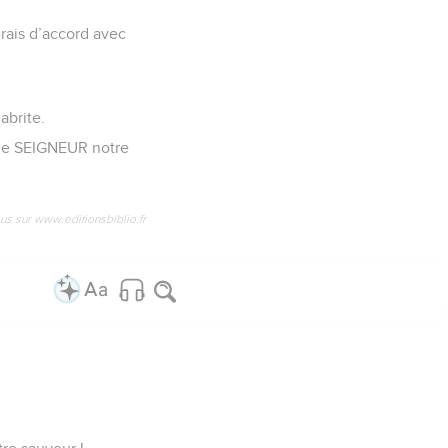
erais d’accord avec
abrite.
, le SEIGNEUR notre
us sur www.editionsbiblio.fr