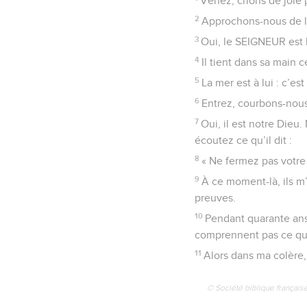
Venez, crions de joie
2
Approchons-nous de lu
3
Oui, le SEIGNEUR est l
4
Il tient dans sa main 
5
La mer est à lui : c’est 
6
Entrez, courbons-nous
7
Oui, il est notre Dieu
écoutez ce qu’il dit :
8
« Ne fermez pas votr
9
À ce moment-là, ils m’
preuves.
10
Pendant quarante ans,
comprennent pas ce qu
11
Alors dans ma colère, j
© Société biblique français