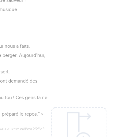
re sauveur !
 musique.
 nous a faits.
e berger. Aujourd’hui,
sert.
 m’ont demandé des
nu fou ! Ces gens-là ne
i préparé le repos.” »
us sur www.editionsbiblio.fr