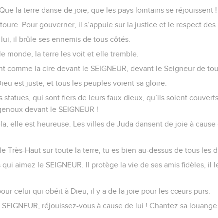
ue la terre danse de joie, que les pays lointains se réjouissent !
ure. Pour gouverner, il s’appuie sur la justice et le respect des 
ui, il brûle ses ennemis de tous côtés.
le monde, la terre les voit et elle tremble.
 comme la cire devant le SEIGNEUR, devant le Seigneur de toute
eu est juste, et tous les peuples voient sa gloire.
statues, qui sont fiers de leurs faux dieux, qu’ils soient couver
 genoux devant le SEIGNEUR !
, elle est heureuse. Les villes de Juda dansent de joie à cause 
e Très-Haut sur toute la terre, tu es bien au-dessus de tous les d
 qui aimez le SEIGNEUR. Il protège la vie de ses amis fidèles, il 
ur celui qui obéit à Dieu, il y a de la joie pour les cœurs purs.
 SEIGNEUR, réjouissez-vous à cause de lui ! Chantez sa louang