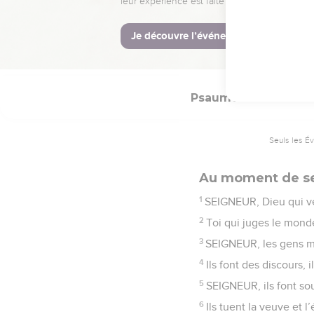
monde.
© Société biblique français
Psaumes
94
Seuls les É
Au moment de se
1
SEIGNEUR, Dieu qui ve
2
Toi qui juges le monde
3
SEIGNEUR, les gens ma
4
Ils font des discours, 
5
SEIGNEUR, ils font souf
6
Ils tuent la veuve et l