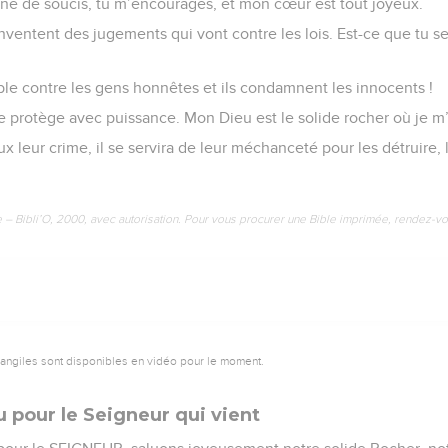
eine de soucis, tu m’encourages, et mon cœur est tout joyeux.
nventent des jugements qui vont contre les lois. Est-ce que tu s
ble contre les gens honnêtes et ils condamnent les innocents !
protège avec puissance. Mon Dieu est le solide rocher où je m’
eux leur crime, il se servira de leur méchanceté pour les détruire
e – Bibli’O, 2000, avec autorisation. Pour vous procurer une Bible imprimée, rendez-vo
vangiles sont disponibles en vidéo pour le moment.
 pour le Seigneur qui vient