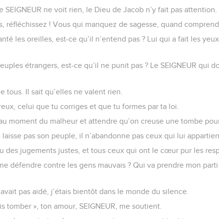
 Le SEIGNEUR ne voit rien, le Dieu de Jacob n’y fait pas attention.
s, réfléchissez ! Vous qui manquez de sagesse, quand comprend
é les oreilles, est-ce qu’il n’entend pas ? Lui qui a fait les yeux,
 peuples étrangers, est-ce qu’il ne punit pas ? Le SEIGNEUR qui 
 tous. Il sait qu’elles ne valent rien.
eux, celui que tu corriges et que tu formes par ta loi.
ix au moment du malheur et attendre qu’on creuse une tombe pou
laisse pas son peuple, il n’abandonne pas ceux qui lui appartie
 des jugements justes, et tous ceux qui ont le cœur pur les res
 me défendre contre les gens mauvais ? Qui va prendre mon parti
vait pas aidé, j’étais bientôt dans le monde du silence.
ais tomber », ton amour, SEIGNEUR, me soutient.