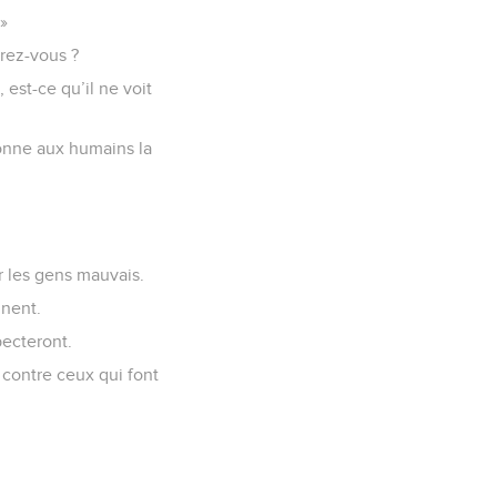
 »
rez-vous ?
 est-ce qu’il ne voit
donne aux humains la
r les gens mauvais.
nnent.
pecteront.
 contre ceux qui font