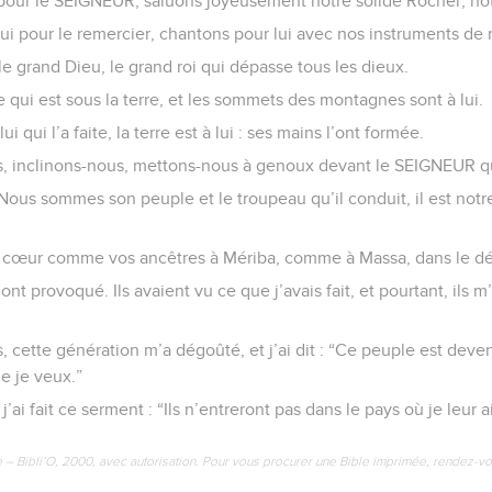
 pour le SEIGNEUR, saluons joyeusement notre solide Rocher, not
i pour le remercier, chantons pour lui avec nos instruments de
e grand Dieu, le grand roi qui dépasse tous les dieux.
ce qui est sous la terre, et les sommets des montagnes sont à lui.
lui qui l’a faite, la terre est à lui : ses mains l’ont formée.
, inclinons-nous, mettons-nous à genoux devant le SEIGNEUR qui
. Nous sommes son peuple et le troupeau qu’il conduit, il est notr
e cœur comme vos ancêtres à Mériba, comme à Massa, dans le dé
ont provoqué. Ils avaient vu ce que j’avais fait, et pourtant, ils
 cette génération m’a dégoûté, et j’ai dit : “Ce peuple est deve
e je veux.”
’ai fait ce serment : “Ils n’entreront pas dans le pays où je leur a
e – Bibli’O, 2000, avec autorisation. Pour vous procurer une Bible imprimée, rendez-vo