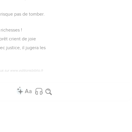
e risque pas de tomber.
 richesses !
orêt crient de joie
c justice, il jugera les
us sur www.editionsbiblio.fr