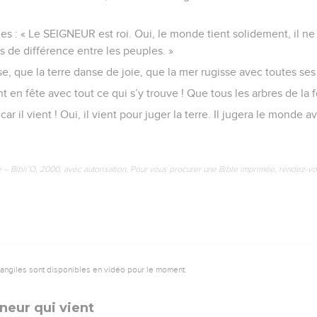
les : « Le SEIGNEUR est roi. Oui, le monde tient solidement, il n
 de différence entre les peuples. »
se, que la terre danse de joie, que la mer rugisse avec toutes ses
 en fête avec tout ce qui s’y trouve ! Que tous les arbres de la f
 il vient ! Oui, il vient pour juger la terre. Il jugera le monde ave
e – Bibli’O, 2000, avec autorisation. Pour vous procurer une Bible imprimée, rendez-vo
vangiles sont disponibles en vidéo pour le moment.
neur qui vient