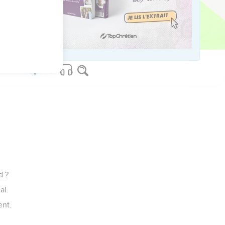
us sur www.editionsbiblio.fr
d ?
al.
ent.