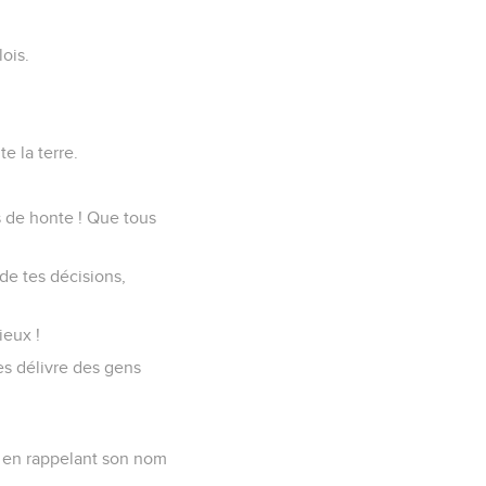
lois.
 la terre.
ts de honte ! Que tous
de tes décisions,
ieux !
les délivre des gens
e en rappelant son nom