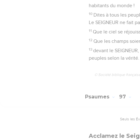
habitants du monde !
10
Dites à tous les peup
Le SEIGNEUR ne fait pas
11
Que le ciel se réjouis
12
Que les champs soient
13
devant le SEIGNEUR, car
peuples selon la vérité.
© Société biblique français
Psaumes
97
Seuls les É
Acclamez le Seig