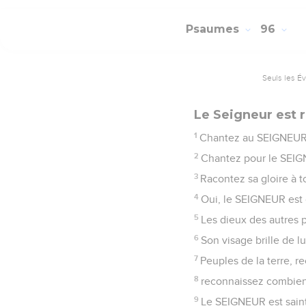
Psaumes
96
Seuls les É
Le Seigneur est ro
1
Chantez au SEIGNEUR 
2
Chantez pour le SEIGN
3
Racontez sa gloire à t
4
Oui, le SEIGNEUR est g
5
Les dieux des autres p
6
Son visage brille de 
7
Peuples de la terre, r
8
reconnaissez combien 
9
Le SEIGNEUR est saint