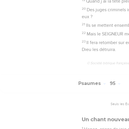
Quand j’ai la tête pl
20
Des juges criminels i
eux ?
21
Ils se mettent ensem
22
Mais le SEIGNEUR me 
23
Il fera retomber sur 
Dieu les détruira.
© Société biblique français
Psaumes
95
Seuls les É
Un chant nouveau
1