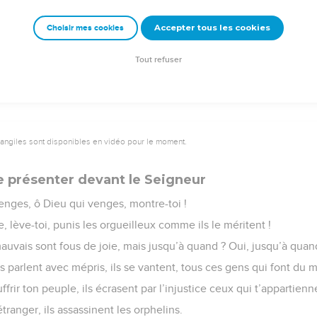
Accepter tous les cookies
Choisir mes cookies
e – Bibli’O, 2000, avec autorisation. Pour vous procurer une Bible imprimée, rendez-vo
Tout refuser
vangiles sont disponibles en vidéo pour le moment.
 présenter devant le Seigneur
nges, ô Dieu qui venges, montre-toi !
, lève-toi, punis les orgueilleux comme ils le méritent !
uvais sont fous de joie, mais jusqu’à quand ? Oui, jusqu’à quan
ils parlent avec mépris, ils se vantent, tous ces gens qui font du m
frir ton peuple, ils écrasent par l’injustice ceux qui t’appartienn
’étranger, ils assassinent les orphelins.