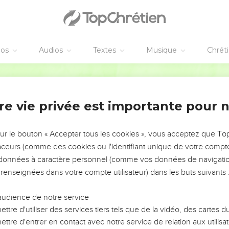
e – Bibli’O, 2000, avec autorisation. Pour vous procurer une Bible imprimée, rendez-vo
éos
Audios
Textes
Musique
Chrét
Parole de Vie
vangiles sont disponibles en vidéo pour le moment.
re vie privée est importante pour 
'injustice
sur le bouton « Accepter tous les cookies », vous acceptez que T
il est vêtu de grandeur. Sa puissance l’enveloppe comme un vêt
traceurs (comme des cookies ou l'identifiant unique de votre compte 
 ne risque pas de tomber.
s données à caractère personnel (comme vos données de navigatio
royal est établi depuis toujours, et toi, depuis toujours, tu es.
 renseignées dans votre compte utilisateur) dans les buts suivants 
t crié, les fleuves ont crié de colère, et ils crient, ils crient enco
ant que le bruit des eaux immenses, plus puissant que les vague
audience de notre service
e !
ttre d'utiliser des services tiers tels que de la vidéo, des cartes
ttre d'entrer en contact avec notre service de relation aux utilisat
t vraiment sûrs. SEIGNEUR, ton temple doit être une maison sa