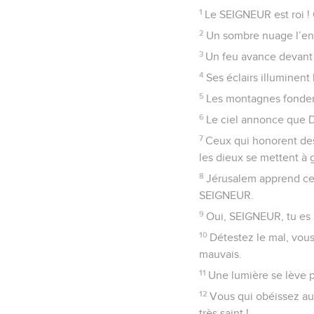
1
Le SEIGNEUR est roi ! Q
2
Un sombre nuage l’ento
3
Un feu avance devant l
4
Ses éclairs illuminent 
5
Les montagnes fondent
6
Le ciel annonce que Di
7
Ceux qui honorent des 
les dieux se mettent à
8
Jérusalem apprend cela
SEIGNEUR.
9
Oui, SEIGNEUR, tu es l
10
Détestez le mal, vous
mauvais.
11
Une lumière se lève po
12
Vous qui obéissez au
très saint !