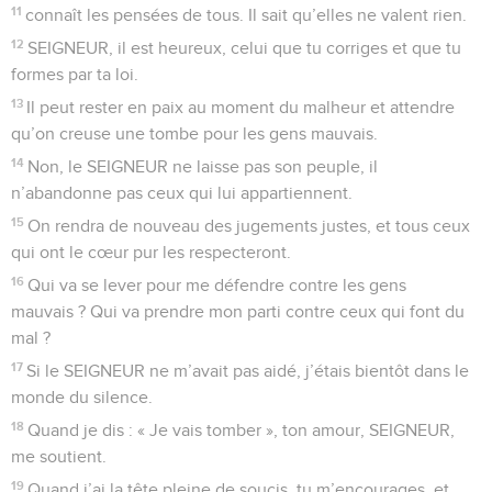
11
connaît les pensées de tous. Il sait qu’elles ne valent rien.
12
SEIGNEUR, il est heureux, celui que tu corriges et que tu
formes par ta loi.
13
Il peut rester en paix au moment du malheur et attendre
qu’on creuse une tombe pour les gens mauvais.
14
Non, le SEIGNEUR ne laisse pas son peuple, il
n’abandonne pas ceux qui lui appartiennent.
15
On rendra de nouveau des jugements justes, et tous ceux
qui ont le cœur pur les respecteront.
16
Qui va se lever pour me défendre contre les gens
mauvais ? Qui va prendre mon parti contre ceux qui font du
mal ?
17
Si le SEIGNEUR ne m’avait pas aidé, j’étais bientôt dans le
monde du silence.
18
Quand je dis : « Je vais tomber », ton amour, SEIGNEUR,
me soutient.
19
Quand j’ai la tête pleine de soucis, tu m’encourages, et