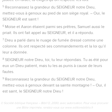
5
Reconnaissez la grandeur du SEIGNEUR notre Dieu,
mettez-vous à genoux au pied de son siège royal. – Oui, le
SEIGNEUR est saint !
6
Moïse et Aaron étaient parmi ses prêtres, Samuel aussi le
priait. Ils ont fait appel au SEIGNEUR, et il a répondu.
7
Dieu a parlé dans le nuage de fumée dressé comme une
colonne. Ils ont respecté ses commandements et la loi qu’il
leur a donnée.
8
SEIGNEUR notre Dieu, toi, tu leur répondais. Tu as été pour
eux un Dieu patient, mais tu les as punis à cause de leurs
fautes.
9
Reconnaissez la grandeur du SEIGNEUR notre Dieu,
mettez-vous à genoux devant sa sainte montagne ! – Oui, il
est saint, le SEIGNEUR notre Dieu !
© Société biblique française – Bibli’O, 2000, avec autorisation. Pour vous procurer
une Bible imprimée, rendez-vous sur www.editionsbiblio.fr