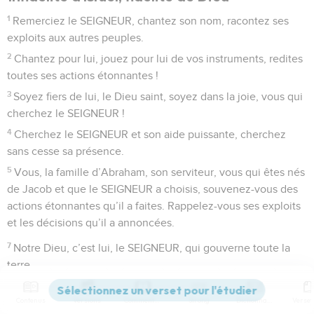
1
Remerciez le SEIGNEUR, chantez son nom, racontez ses
exploits aux autres peuples.
2
Chantez pour lui, jouez pour lui de vos instruments, redites
toutes ses actions étonnantes !
3
Soyez fiers de lui, le Dieu saint, soyez dans la joie, vous qui
cherchez le SEIGNEUR !
4
Cherchez le SEIGNEUR et son aide puissante, cherchez
sans cesse sa présence.
5
Vous, la famille d’Abraham, son serviteur, vous qui êtes nés
de Jacob et que le SEIGNEUR a choisis, souvenez-vous des
actions étonnantes qu’il a faites. Rappelez-vous ses exploits
et les décisions qu’il a annoncées.
7
Notre Dieu, c’est lui, le SEIGNEUR, qui gouverne toute la
terre.
8
Il s’est toujours souvenu de son alliance, de la parole
Contenus
Versions
Commentaires
Strong
Dictionnaire
donnée pour mille générations.