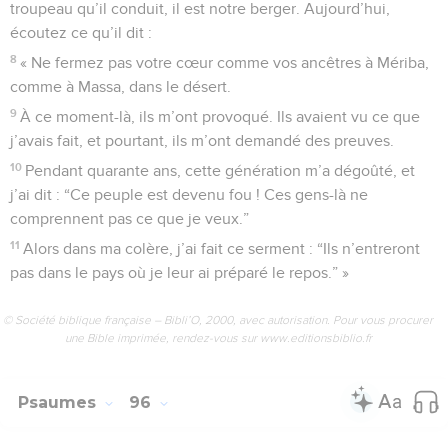
troupeau qu’il conduit, il est notre berger. Aujourd’hui,
écoutez ce qu’il dit :
8
« Ne fermez pas votre cœur comme vos ancêtres à Mériba,
comme à Massa, dans le désert.
9
À ce moment-là, ils m’ont provoqué. Ils avaient vu ce que
j’avais fait, et pourtant, ils m’ont demandé des preuves.
10
Pendant quarante ans, cette génération m’a dégoûté, et
j’ai dit : “Ce peuple est devenu fou ! Ces gens-là ne
comprennent pas ce que je veux.”
11
Alors dans ma colère, j’ai fait ce serment : “Ils n’entreront
pas dans le pays où je leur ai préparé le repos.” »
© Société biblique française – Bibli’O, 2000, avec autorisation. Pour vous procurer
une Bible imprimée, rendez-vous sur www.editionsbiblio.fr
Psaumes
96