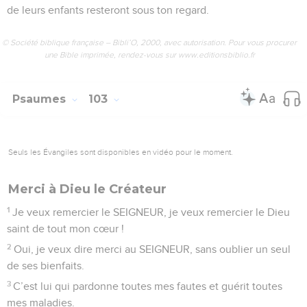
de leurs enfants resteront sous ton regard.
© Société biblique française – Bibli’O, 2000, avec autorisation. Pour vous procurer
une Bible imprimée, rendez-vous sur www.editionsbiblio.fr
Psaumes
103
Seuls les Évangiles sont disponibles en vidéo pour le moment.
Merci à Dieu le Créateur
1
Je veux remercier le SEIGNEUR, je veux remercier le Dieu
saint de tout mon cœur !
2
Oui, je veux dire merci au SEIGNEUR, sans oublier un seul
de ses bienfaits.
3
C’est lui qui pardonne toutes mes fautes et guérit toutes
mes maladies.