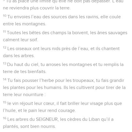
Tu as placé une limite qu’elle ne doit pas dépasser. L’eau
ne reviendra plus couvrir la terre.
10
Tu envoies l’eau des sources dans les ravins, elle coule
entre les montagnes.
11
Toutes les bêtes des champs la boivent, les ânes sauvages
calment leur soif.
12
Les oiseaux ont leurs nids près de l’eau, et ils chantent
dans les arbres.
13
Du haut du ciel, tu arroses les montagnes et tu remplis la
terre de tes bienfaits.
14
Tu fais pousser l’herbe pour les troupeaux, tu fais grandir
les plantes pour les humains. Ils les cultivent pour tirer de la
terre leur nourriture :
15
le vin réjouit leur cœur, il fait briller leur visage plus que
l’huile, et le pain leur rend courage.
16
Les arbres du SEIGNEUR, les cèdres du Liban qu’il a
plantés, sont bien nourris.