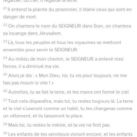
regarder, du ciel, il regarde la terre.
21
Il entend la plainte du prisonnier, il libère ceux qui sont en
danger de mort.
22
On chantera le nom du SEIGNEUR dans Sion, on chantera
sa louange dans Jérusalem.
23
Là, tous les peuples et tous les royaumes se mettront
ensemble pour servir le SEIGNEUR.
24
Au milieu de mon chemin, le SEIGNEUR a enlevé mes
forces, il a diminué ma vie.
25
Alors je dis : « Mon Dieu, toi, tu vis pour toujours, ne me
fais pas mourir si vite ! »
26
Autrefois, tu as fait la terre, et tes mains ont formé le ciel.
27
Tout cela disparaîtra, mais toi, tu restes toujours là. La terre
et le ciel s’useront comme un habit, tu les changeras comme
un vêtement, et ils laisseront la place.
28
Mais toi, tu restes le même, et ta vie ne finit pas.
29
Les enfants de tes serviteurs vivront encore, et les enfants