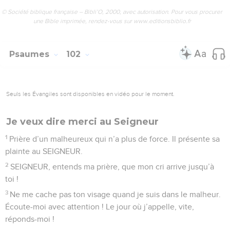
© Société biblique française – Bibli’O, 2000, avec autorisation. Pour vous procurer
une Bible imprimée, rendez-vous sur www.editionsbiblio.fr
Psaumes
102
Seuls les Évangiles sont disponibles en vidéo pour le moment.
Je veux dire merci au Seigneur
1
Prière d’un malheureux qui n’a plus de force. Il présente sa
plainte au SEIGNEUR.
2
SEIGNEUR, entends ma prière, que mon cri arrive jusqu’à
toi !
3
Ne me cache pas ton visage quand je suis dans le malheur.
Écoute-moi avec attention ! Le jour où j’appelle, vite,
réponds-moi !