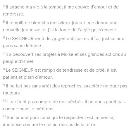
4
Il arrache ma vie à la tombe, il me couvre d’amour et de
tendresse.
5
Il remplit de bienfaits mes vieux jours. Il me donne une
nouvelle jeunesse, et j’ai la force de l’aigle qui s’envole.
6
Le SEIGNEUR rend des jugements justes, il fait justice aux
gens sans défense.
7
Il a découvert ses projets à Moïse et ses grandes actions au
peuple d’Israël.
8
Le SEIGNEUR est rempli de tendresse et de pitié, il est
patient et plein d’amour.
9
Il ne fait pas sans arrêt des reproches, sa colère ne dure pas
toujours.
10
Il ne tient pas compte de nos péchés, il ne nous punit pas
comme nous le méritons.
11
Son amour pour ceux qui le respectent est immense,
immense comme le ciel au-dessus de la terre.