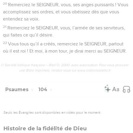
20
Remerciez le SEIGNEUR, vous, ses anges puissants ! Vous
accomplissez ses ordres, et vous obéissez dès que vous
entendez sa voix.
21
Remerciez le SEIGNEUR, vous, l’armée de ses serviteurs,
qui faites ce qu’il désire.
22
Vous tous qu’il a créés, remerciez le SEIGNEUR, partout
où il est roi ! Et moi, à mon tour, je dirai merci au SEIGNEUR.
© Société biblique française – Bibli’O, 2000, avec autorisation. Pour vous procurer
une Bible imprimée, rendez-vous sur www.editionsbiblio.fr
Psaumes
104
Seuls les Évangiles sont disponibles en vidéo pour le moment.
Histoire de la fidélité de Dieu