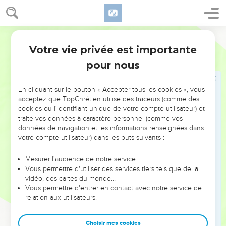
Votre vie privée est importante
pour nous
NE MANQUEZ PAS L’ÉVÉNEMENT
En cliquant sur le bouton « Accepter tous les cookies », vous
DE L’ANNÉE !
acceptez que TopChrétien utilise des traceurs (comme des
cookies ou l'identifiant unique de votre compte utilisateur) et
ET SI LEURS ERREURS POUVAIENT VOUS ÉVITER LES
traite vos données à caractère personnel (comme vos
VOTRES ?
données de navigation et les informations renseignées dans
votre compte utilisateur) dans les buts suivants :
On admire souvent les leaders pour leurs réussites, leur impact,
leur foi ou leur vision. Mais on voit moins les doutes, les erreurs
Mesurer l'audience de notre service
Vous permettre d'utiliser des services tiers tels que de la
et les saisons difficiles qu'ils ont traversés, alors même que ce
vidéo, des cartes du monde…
sont elles qui les ont façonnés.
Vous permettre d'entrer en contact avec notre service de
relation aux utilisateurs.
Dans cette conférence, leaders, entrepreneurs, et responsables
reviennent sur les erreurs marquantes de leur parcours et les
clés pour avancer avec plus de sagesse afin que leurs erreurs
Choisir mes cookies