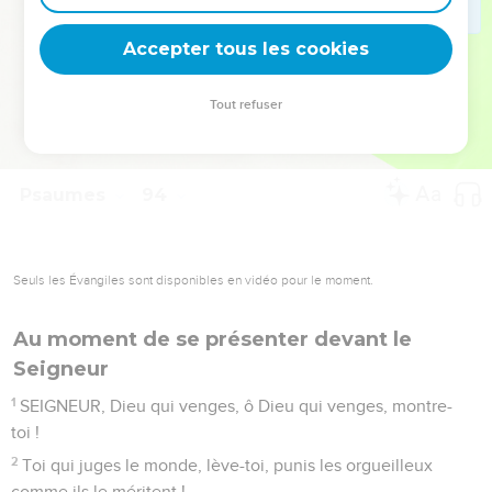
deviennent vos tremplins. Que vous guidiez un ministère, une
équipe, un groupe ou une famille, leur expérience est faite
Accepter tous les cookies
pour vous.
Tout refuser
Je découvre l’événement
Psaumes
94
Seuls les Évangiles sont disponibles en vidéo pour le moment.
Au moment de se présenter devant le
Seigneur
1
SEIGNEUR, Dieu qui venges, ô Dieu qui venges, montre-
toi !
2
Toi qui juges le monde, lève-toi, punis les orgueilleux
comme ils le méritent !