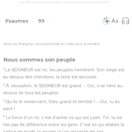
une Bible imprimée, rendez-vous sur www.editionsbiblio.fr
Psaumes
99
Seuls les Évangiles sont disponibles en vidéo pour le moment.
Nous sommes son peuple
1
Le SEIGNEUR est roi, les peuples tremblent. Son siège est
au-dessus des chérubins, la terre est secouée.
2
À Jérusalem, le SEIGNEUR est grand. – Oui, il se tient au-
dessus de tous les peuples.
3
Qu’ils te remercient, Dieu grand et terrible ! – Oui, tu es
saint !
4
La force d’un roi, c’est d’aimer ce qui est juste. Toi, tu ne
fais pas de différence entre les gens. C’est toi qui établis la
justice en Israël, tu exiges qu’on respecte les lois.