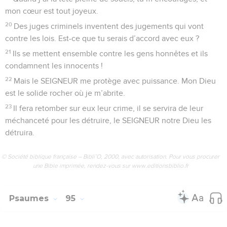
mon cœur est tout joyeux.
20
Des juges criminels inventent des jugements qui vont
contre les lois. Est-ce que tu serais d’accord avec eux ?
21
Ils se mettent ensemble contre les gens honnêtes et ils
condamnent les innocents !
22
Mais le SEIGNEUR me protège avec puissance. Mon Dieu
est le solide rocher où je m’abrite.
23
Il fera retomber sur eux leur crime, il se servira de leur
méchanceté pour les détruire, le SEIGNEUR notre Dieu les
détruira.
© Société biblique française – Bibli’O, 2000, avec autorisation. Pour vous procurer
une Bible imprimée, rendez-vous sur www.editionsbiblio.fr
Psaumes
95