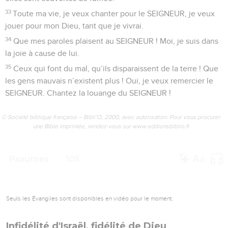
33
Toute ma vie, je veux chanter pour le SEIGNEUR, je veux
jouer pour mon Dieu, tant que je vivrai.
34
Que mes paroles plaisent au SEIGNEUR ! Moi, je suis dans
la joie à cause de lui.
35
Ceux qui font du mal, qu’ils disparaissent de la terre ! Que
les gens mauvais n’existent plus ! Oui, je veux remercier le
SEIGNEUR. Chantez la louange du SEIGNEUR !
© Société biblique française – Bibli’O, 2000, avec autorisation. Pour vous procurer
une Bible imprimée, rendez-vous sur www.editionsbiblio.fr
Psaumes
105
Seuls les Évangiles sont disponibles en vidéo pour le moment.
Infidélité d'Israël, fidélité de Dieu