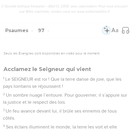
© Société biblique française – Bibli’O, 2000, avec autorisation. Pour vous procurer
une Bible imprimée, rendez-vous sur www.editionsbiblio.fr
Psaumes
97
Seuls les Évangiles sont disponibles en vidéo pour le moment.
Acclamez le Seigneur qui vient
1
Le SEIGNEUR est roi ! Que la terre danse de joie, que les
pays lointains se réjouissent !
2
Un sombre nuage l’entoure. Pour gouverner, il s’appuie sur
la justice et le respect des lois.
3
Un feu avance devant lui, il brûle ses ennemis de tous
côtés.
4
Ses éclairs illuminent le monde, la terre les voit et elle