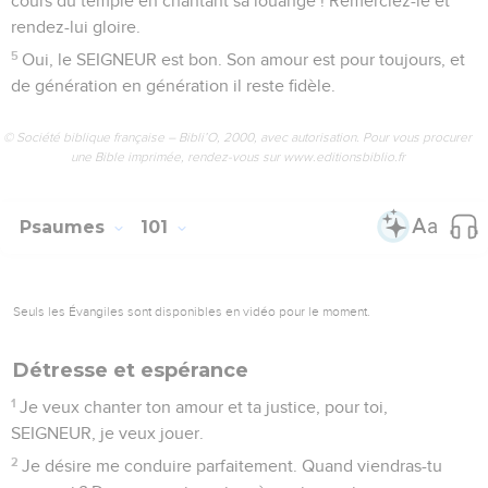
cours du temple en chantant sa louange ! Remerciez-le et
rendez-lui gloire.
5
Oui, le SEIGNEUR est bon. Son amour est pour toujours, et
de génération en génération il reste fidèle.
© Société biblique française – Bibli’O, 2000, avec autorisation. Pour vous procurer
une Bible imprimée, rendez-vous sur www.editionsbiblio.fr
Psaumes
101
Seuls les Évangiles sont disponibles en vidéo pour le moment.
Détresse et espérance
1
Je veux chanter ton amour et ta justice, pour toi,
SEIGNEUR, je veux jouer.
2
Je désire me conduire parfaitement. Quand viendras-tu