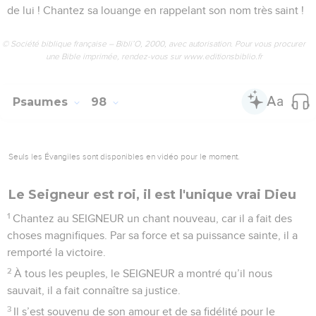
de lui ! Chantez sa louange en rappelant son nom très saint !
© Société biblique française – Bibli’O, 2000, avec autorisation. Pour vous procurer
une Bible imprimée, rendez-vous sur www.editionsbiblio.fr
Psaumes
98
Seuls les Évangiles sont disponibles en vidéo pour le moment.
Le Seigneur est roi, il est l'unique vrai Dieu
1
Chantez au SEIGNEUR un chant nouveau, car il a fait des
choses magnifiques. Par sa force et sa puissance sainte, il a
remporté la victoire.
2
À tous les peuples, le SEIGNEUR a montré qu’il nous
sauvait, il a fait connaître sa justice.
3
Il s’est souvenu de son amour et de sa fidélité pour le