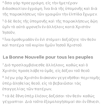
4
ὅσα γὰρ προεγράφη, εἰς τὴν ἡμετέραν
διδασκαλίαν ἐγράφη, ἵνα διὰ τῆς ὑπομονῆς καὶ διὰ
τῆς παρακλήσεως τῶν γραφῶν τὴν ἐλπίδα ἔχωμεν.
5
ὁ δὲ θεὸς τῆς ὑπομονῆς καὶ τῆς παρακλήσεως δῴη
ὑμῖν τὸ αὐτὸ φρονεῖν ἐν ἀλλήλοις κατὰ Χριστὸν
Ἰησοῦν,
6
ἵνα ὁμοθυμαδὸν ἐν ἑνὶ στόματι δοξάζητε τὸν θεὸν
καὶ πατέρα τοῦ κυρίου ἡμῶν Ἰησοῦ Χριστοῦ.
La Bonne Nouvelle pour tous les peuples
7
Διὸ προσλαμβάνεσθε ἀλλήλους, καθὼς καὶ ὁ
Χριστὸς προσελάβετο ὑμᾶς, εἰς δόξαν τοῦ θεοῦ.
8
λέγω γὰρ Χριστὸν διάκονον γεγενῆσθαι περιτομῆς
ὑπὲρ ἀληθείας θεοῦ, εἰς τὸ βεβαιῶσαι τὰς
ἐπαγγελίας τῶν πατέρων,
9
τὰ δὲ ἔθνη ὑπὲρ ἐλέους δοξάσαι τὸν θεόν· καθὼς
γέγραπται· Διὰ τοῦτο ἐξομολογήσομαί σοι ἐν ἔθνεσι,