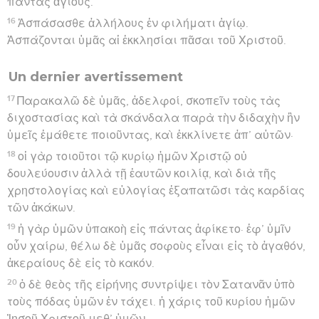
πάντας ἁγίους.
16
Ἀσπάσασθε ἀλλήλους ἐν φιλήματι ἁγίῳ.
Ἀσπάζονται ὑμᾶς αἱ ἐκκλησίαι πᾶσαι τοῦ Χριστοῦ.
Un dernier avertissement
17
Παρακαλῶ δὲ ὑμᾶς, ἀδελφοί, σκοπεῖν τοὺς τὰς
διχοστασίας καὶ τὰ σκάνδαλα παρὰ τὴν διδαχὴν ἣν
ὑμεῖς ἐμάθετε ποιοῦντας, καὶ ἐκκλίνετε ἀπ’ αὐτῶν·
18
οἱ γὰρ τοιοῦτοι τῷ κυρίῳ ἡμῶν Χριστῷ οὐ
δουλεύουσιν ἀλλὰ τῇ ἑαυτῶν κοιλίᾳ, καὶ διὰ τῆς
χρηστολογίας καὶ εὐλογίας ἐξαπατῶσι τὰς καρδίας
τῶν ἀκάκων.
19
ἡ γὰρ ὑμῶν ὑπακοὴ εἰς πάντας ἀφίκετο· ἐφ’ ὑμῖν
οὖν χαίρω, θέλω δὲ ὑμᾶς σοφοὺς εἶναι εἰς τὸ ἀγαθόν,
ἀκεραίους δὲ εἰς τὸ κακόν.
20
ὁ δὲ θεὸς τῆς εἰρήνης συντρίψει τὸν Σατανᾶν ὑπὸ
τοὺς πόδας ὑμῶν ἐν τάχει. ἡ χάρις τοῦ κυρίου ἡμῶν
Ἰησοῦ Χριστοῦ μεθ’ ὑμῶν.