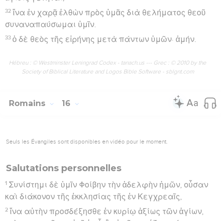
32
ἵνα ἐν χαρᾷ ἐλθὼν πρὸς ὑμᾶς διὰ θελήματος θεοῦ
συναναπαύσωμαι ὑμῖν.
33
ὁ δὲ θεὸς τῆς εἰρήνης μετὰ πάντων ὑμῶν· ἀμήν.
Hébreu : © Westminster Leningrad Codex - tanach.us --- Grec : © 2010 by the
Society of Biblical Literature and Logos Bible Software - sblgnt.com
Romains
16
Seuls les Évangiles sont disponibles en vidéo pour le moment.
Salutations personnelles
1
Συνίστημι δὲ ὑμῖν Φοίβην τὴν ἀδελφὴν ἡμῶν, οὖσαν
καὶ διάκονον τῆς ἐκκλησίας τῆς ἐν Κεγχρεαῖς,
2
ἵνα αὐτὴν προσδέξησθε ἐν κυρίῳ ἀξίως τῶν ἁγίων,