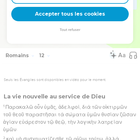
36
ὅτι ἐξ αὐτοῦ καὶ δι’ αὐτοῦ καὶ εἰς αὐτὸν τὰ πάντα·
Accepter tous les cookies
αὐτῷ ἡ δόξα εἰς τοὺς αἰῶνας, ἀμήν.
Hébreu : © Westminster Leningrad Codex - tanach.us --- Grec : © 2010 by the
Tout refuser
Society of Biblical Literature and Logos Bible Software - sblgnt.com
Romains
12
Seuls les Évangiles sont disponibles en vidéo pour le moment.
La vie nouvelle au service de Dieu
1
Παρακαλῶ οὖν ὑμᾶς, ἀδελφοί, διὰ τῶν οἰκτιρμῶν
τοῦ θεοῦ παραστῆσαι τὰ σώματα ὑμῶν θυσίαν ζῶσαν
ἁγίαν εὐάρεστον τῷ θεῷ, τὴν λογικὴν λατρείαν
ὑμῶν·
2
καὶ μὴ συσχηματίζεσθε τῷ αἰῶνι τούτῳ, ἀλλὰ