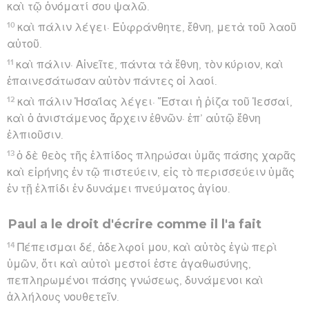
καὶ τῷ ὀνόματί σου ψαλῶ.
10
καὶ πάλιν λέγει· Εὐφράνθητε, ἔθνη, μετὰ τοῦ λαοῦ
αὐτοῦ.
11
καὶ πάλιν· Αἰνεῖτε, πάντα τὰ ἔθνη, τὸν κύριον, καὶ
ἐπαινεσάτωσαν αὐτὸν πάντες οἱ λαοί.
12
καὶ πάλιν Ἠσαΐας λέγει· Ἔσται ἡ ῥίζα τοῦ Ἰεσσαί,
καὶ ὁ ἀνιστάμενος ἄρχειν ἐθνῶν· ἐπ’ αὐτῷ ἔθνη
ἐλπιοῦσιν.
13
ὁ δὲ θεὸς τῆς ἐλπίδος πληρώσαι ὑμᾶς πάσης χαρᾶς
καὶ εἰρήνης ἐν τῷ πιστεύειν, εἰς τὸ περισσεύειν ὑμᾶς
ἐν τῇ ἐλπίδι ἐν δυνάμει πνεύματος ἁγίου.
Paul a le droit d'écrire comme il l'a fait
14
Πέπεισμαι δέ, ἀδελφοί μου, καὶ αὐτὸς ἐγὼ περὶ
ὑμῶν, ὅτι καὶ αὐτοὶ μεστοί ἐστε ἀγαθωσύνης,
πεπληρωμένοι πάσης γνώσεως, δυνάμενοι καὶ
ἀλλήλους νουθετεῖν.