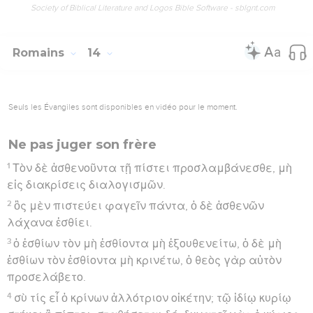
Society of Biblical Literature and Logos Bible Software - sblgnt.com
Romains
14
Seuls les Évangiles sont disponibles en vidéo pour le moment.
Ne pas juger son frère
1
Τὸν δὲ ἀσθενοῦντα τῇ πίστει προσλαμβάνεσθε, μὴ
εἰς διακρίσεις διαλογισμῶν.
2
ὃς μὲν πιστεύει φαγεῖν πάντα, ὁ δὲ ἀσθενῶν
λάχανα ἐσθίει.
3
ὁ ἐσθίων τὸν μὴ ἐσθίοντα μὴ ἐξουθενείτω, ὁ δὲ μὴ
ἐσθίων τὸν ἐσθίοντα μὴ κρινέτω, ὁ θεὸς γὰρ αὐτὸν
προσελάβετο.
4
σὺ τίς εἶ ὁ κρίνων ἀλλότριον οἰκέτην; τῷ ἰδίῳ κυρίῳ