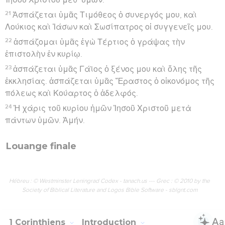
21
Ἀσπάζεται ὑμᾶς Τιμόθεος ὁ συνεργός μου, καὶ
Λούκιος καὶ Ἰάσων καὶ Σωσίπατρος οἱ συγγενεῖς μου.
22
ἀσπάζομαι ὑμᾶς ἐγὼ Τέρτιος ὁ γράψας τὴν
ἐπιστολὴν ἐν κυρίῳ.
23
ἀσπάζεται ὑμᾶς Γάϊος ὁ ξένος μου καὶ ὅλης τῆς
ἐκκλησίας. ἀσπάζεται ὑμᾶς Ἔραστος ὁ οἰκονόμος τῆς
πόλεως καὶ Κούαρτος ὁ ἀδελφός.
24
Ἡ χάρις τοῦ κυρίου ἡμῶν Ἰησοῦ Χριστοῦ μετὰ
πάντων ὑμῶν. Ἀμήν.
Louange finale
Hébreu : © Westminster Leningrad Codex - tanach.us --- Grec : © 2010 by the
Society of Biblical Literature and Logos Bible Software - sblgnt.com
1 Corinthiens
Introduction