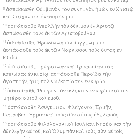
ἀσπάσασθε Ἀμπλιᾶτον τὸν ἀγαπητόν μου ἐν κυρίῳ.
9
ἀσπάσασθε Οὐρβανὸν τὸν συνεργὸν ἡμῶν ἐν Χριστῷ
καὶ Στάχυν τὸν ἀγαπητόν μου.
10
ἀσπάσασθε Ἀπελλῆν τὸν δόκιμον ἐν Χριστῷ.
ἀσπάσασθε τοὺς ἐκ τῶν Ἀριστοβούλου.
11
ἀσπάσασθε Ἡρῳδίωνα τὸν συγγενῆ μου.
ἀσπάσασθε τοὺς ἐκ τῶν Ναρκίσσου τοὺς ὄντας ἐν
κυρίῳ.
12
ἀσπάσασθε Τρύφαιναν καὶ Τρυφῶσαν τὰς
κοπιώσας ἐν κυρίῳ. ἀσπάσασθε Περσίδα τὴν
ἀγαπητήν, ἥτις πολλὰ ἐκοπίασεν ἐν κυρίῳ.
13
ἀσπάσασθε Ῥοῦφον τὸν ἐκλεκτὸν ἐν κυρίῳ καὶ τὴν
μητέρα αὐτοῦ καὶ ἐμοῦ.
14
ἀσπάσασθε Ἀσύγκριτον, Φλέγοντα, Ἑρμῆν,
Πατροβᾶν, Ἑρμᾶν καὶ τοὺς σὺν αὐτοῖς ἀδελφούς.
15
ἀσπάσασθε Φιλόλογον καὶ Ἰουλίαν, Νηρέα καὶ τὴν
ἀδελφὴν αὐτοῦ, καὶ Ὀλυμπᾶν καὶ τοὺς σὺν αὐτοῖς