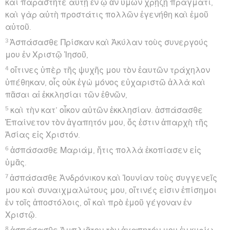
καὶ παραστῆτε αὐτῇ ἐν ᾧ ἂν ὑμῶν χρῄζῃ πράγματι,
καὶ γὰρ αὐτὴ προστάτις πολλῶν ἐγενήθη καὶ ἐμοῦ
αὐτοῦ.
3
Ἀσπάσασθε Πρίσκαν καὶ Ἀκύλαν τοὺς συνεργούς
μου ἐν Χριστῷ Ἰησοῦ,
4
οἵτινες ὑπὲρ τῆς ψυχῆς μου τὸν ἑαυτῶν τράχηλον
ὑπέθηκαν, οἷς οὐκ ἐγὼ μόνος εὐχαριστῶ ἀλλὰ καὶ
πᾶσαι αἱ ἐκκλησίαι τῶν ἐθνῶν,
5
καὶ τὴν κατ’ οἶκον αὐτῶν ἐκκλησίαν. ἀσπάσασθε
Ἐπαίνετον τὸν ἀγαπητόν μου, ὅς ἐστιν ἀπαρχὴ τῆς
Ἀσίας εἰς Χριστόν.
6
ἀσπάσασθε Μαριάμ, ἥτις πολλὰ ἐκοπίασεν εἰς
ὑμᾶς.
7
ἀσπάσασθε Ἀνδρόνικον καὶ Ἰουνίαν τοὺς συγγενεῖς
μου καὶ συναιχμαλώτους μου, οἵτινές εἰσιν ἐπίσημοι
ἐν τοῖς ἀποστόλοις, οἳ καὶ πρὸ ἐμοῦ γέγοναν ἐν
Χριστῷ.
8