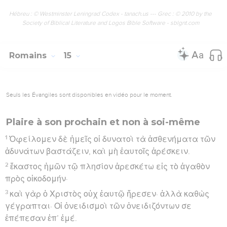
Hébreu : © Westminster Leningrad Codex - tanach.us --- Grec : © 2010 by the
Society of Biblical Literature and Logos Bible Software - sblgnt.com
Romains
15
Seuls les Évangiles sont disponibles en vidéo pour le moment.
Plaire à son prochain et non à soi-même
1
Ὀφείλομεν δὲ ἡμεῖς οἱ δυνατοὶ τὰ ἀσθενήματα τῶν
ἀδυνάτων βαστάζειν, καὶ μὴ ἑαυτοῖς ἀρέσκειν.
2
ἕκαστος ἡμῶν τῷ πλησίον ἀρεσκέτω εἰς τὸ ἀγαθὸν
πρὸς οἰκοδομήν·
3
καὶ γὰρ ὁ Χριστὸς οὐχ ἑαυτῷ ἤρεσεν· ἀλλὰ καθὼς
γέγραπται· Οἱ ὀνειδισμοὶ τῶν ὀνειδιζόντων σε
ἐπέπεσαν ἐπ’ ἐμέ.