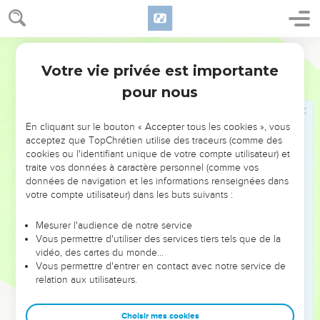
τὴν ἐκλογὴν ἀγαπητοὶ διὰ τοὺς πατέρας·
29
ἀμεταμέλητα γὰρ τὰ χαρίσματα καὶ ἡ κλῆσις τοῦ
θεοῦ.
Hébreu / Grec - Texte original
30
ὥσπερ γὰρ ὑμεῖς ποτε ἠπειθήσατε τῷ θεῷ, νῦν δὲ
Votre vie privée est importante
Romains
11
ἠλεήθητε τῇ τούτων ἀπειθείᾳ,
pour nous
31
οὕτως καὶ οὗτοι νῦν ἠπείθησαν τῷ ὑμετέρῳ ἐλέει
ἵνα καὶ αὐτοὶ νῦν ἐλεηθῶσιν·
En cliquant sur le bouton « Accepter tous les cookies », vous
acceptez que TopChrétien utilise des traceurs (comme des
32
συνέκλεισεν γὰρ ὁ θεὸς τοὺς πάντας εἰς ἀπείθειαν
cookies ou l'identifiant unique de votre compte utilisateur) et
ἵνα τοὺς πάντας ἐλεήσῃ.
traite vos données à caractère personnel (comme vos
données de navigation et les informations renseignées dans
La grandeur merveilleuse de Dieu
votre compte utilisateur) dans les buts suivants :
33
Ὦ βάθος πλούτου καὶ σοφίας καὶ γνώσεως θεοῦ· ὡς
Mesurer l'audience de notre service
ἀνεξεραύνητα τὰ κρίματα αὐτοῦ καὶ ἀνεξιχνίαστοι
Vous permettre d'utiliser des services tiers tels que de la
vidéo, des cartes du monde…
αἱ ὁδοὶ αὐτοῦ.
Vous permettre d'entrer en contact avec notre service de
34
Τίς γὰρ ἔγνω νοῦν κυρίου; ἢ τίς σύμβουλος αὐτοῦ
relation aux utilisateurs.
ἐγένετο;
35
ἢ τίς προέδωκεν αὐτῷ, καὶ ἀνταποδοθήσεται αὐτῷ;
Choisir mes cookies