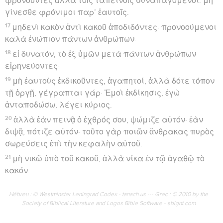
φρονοῦντες ἀλλὰ τοῖς ταπεινοῖς συναπαγόμενοι. μὴ
γίνεσθε φρόνιμοι παρ’ ἑαυτοῖς.
17
μηδενὶ κακὸν ἀντὶ κακοῦ ἀποδιδόντες· προνοούμενοι
καλὰ ἐνώπιον πάντων ἀνθρώπων·
18
εἰ δυνατόν, τὸ ἐξ ὑμῶν μετὰ πάντων ἀνθρώπων
εἰρηνεύοντες·
19
μὴ ἑαυτοὺς ἐκδικοῦντες, ἀγαπητοί, ἀλλὰ δότε τόπον
τῇ ὀργῇ, γέγραπται γάρ· Ἐμοὶ ἐκδίκησις, ἐγὼ
ἀνταποδώσω, λέγει κύριος.
20
ἀλλὰ ἐὰν πεινᾷ ὁ ἐχθρός σου, ψώμιζε αὐτόν· ἐὰν
διψᾷ, πότιζε αὐτόν· τοῦτο γὰρ ποιῶν ἄνθρακας πυρὸς
σωρεύσεις ἐπὶ τὴν κεφαλὴν αὐτοῦ.
21
μὴ νικῶ ὑπὸ τοῦ κακοῦ, ἀλλὰ νίκα ἐν τῷ ἀγαθῷ τὸ
κακόν.
Hébreu : © Westminster Leningrad Codex - tanach.us --- Grec : © 2010 by the
Society of Biblical Literature and Logos Bible Software - sblgnt.com