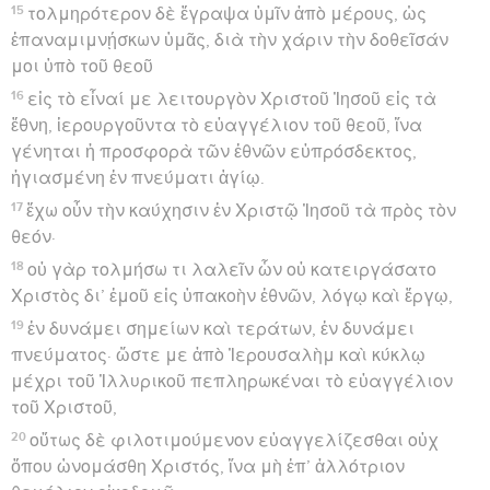
15
τολμηρότερον δὲ ἔγραψα ὑμῖν ἀπὸ μέρους, ὡς
ἐπαναμιμνῄσκων ὑμᾶς, διὰ τὴν χάριν τὴν δοθεῖσάν
μοι ὑπὸ τοῦ θεοῦ
16
εἰς τὸ εἶναί με λειτουργὸν Χριστοῦ Ἰησοῦ εἰς τὰ
ἔθνη, ἱερουργοῦντα τὸ εὐαγγέλιον τοῦ θεοῦ, ἵνα
γένηται ἡ προσφορὰ τῶν ἐθνῶν εὐπρόσδεκτος,
ἡγιασμένη ἐν πνεύματι ἁγίῳ.
17
ἔχω οὖν τὴν καύχησιν ἐν Χριστῷ Ἰησοῦ τὰ πρὸς τὸν
θεόν·
18
οὐ γὰρ τολμήσω τι λαλεῖν ὧν οὐ κατειργάσατο
Χριστὸς δι’ ἐμοῦ εἰς ὑπακοὴν ἐθνῶν, λόγῳ καὶ ἔργῳ,
19
ἐν δυνάμει σημείων καὶ τεράτων, ἐν δυνάμει
πνεύματος· ὥστε με ἀπὸ Ἰερουσαλὴμ καὶ κύκλῳ
μέχρι τοῦ Ἰλλυρικοῦ πεπληρωκέναι τὸ εὐαγγέλιον
τοῦ Χριστοῦ,
20
οὕτως δὲ φιλοτιμούμενον εὐαγγελίζεσθαι οὐχ
ὅπου ὠνομάσθη Χριστός, ἵνα μὴ ἐπ’ ἀλλότριον