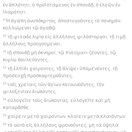
ἐν ἁπλότητι, ὁ προϊστάμενος ἐν σπουδῇ, ὁ ἐλεῶν ἐν
ἱλαρότητι.
9
Ἡ ἀγάπη ἀνυπόκριτος. ἀποστυγοῦντες τὸ πονηρόν,
κολλώμενοι τῷ ἀγαθῷ·
10
τῇ φιλαδελφίᾳ εἰς ἀλλήλους φιλόστοργοι, τῇ τιμῇ
ἀλλήλους προηγούμενοι,
11
τῇ σπουδῇ μὴ ὀκνηροί, τῷ πνεύματι ζέοντες, τῷ
κυρίῳ δουλεύοντες,
12
τῇ ἐλπίδι χαίροντες, τῇ θλίψει ὑπομένοντες, τῇ
προσευχῇ προσκαρτεροῦντες,
13
ταῖς χρείαις τῶν ἁγίων κοινωνοῦντες, τὴν
φιλοξενίαν διώκοντες.
14
εὐλογεῖτε τοὺς διώκοντας, εὐλογεῖτε καὶ μὴ
καταρᾶσθε.
15
χαίρειν μετὰ χαιρόντων, κλαίειν μετὰ κλαιόντων.
16
τὸ αὐτὸ εἰς ἀλλήλους φρονοῦντες, μὴ τὰ ὑψηλὰ