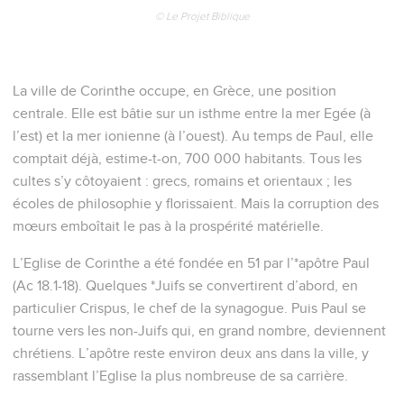
© Le Projet Biblique
La ville de Corinthe occupe, en Grèce, une position
centrale. Elle est bâtie sur un isthme entre la mer Egée (à
l’est) et la mer ionienne (à l’ouest). Au temps de Paul, elle
comptait déjà, estime-t-on, 700 000 habitants. Tous les
cultes s’y côtoyaient : grecs, romains et orientaux ; les
écoles de philosophie y florissaient. Mais la corruption des
mœurs emboîtait le pas à la prospérité matérielle.
L’Eglise de Corinthe a été fondée en 51 par l’*apôtre Paul
(Ac 18.1-18). Quelques *Juifs se convertirent d’abord, en
particulier Crispus, le chef de la synagogue. Puis Paul se
tourne vers les non-Juifs qui, en grand nombre, deviennent
chrétiens. L’apôtre reste environ deux ans dans la ville, y
rassemblant l’Eglise la plus nombreuse de sa carrière.