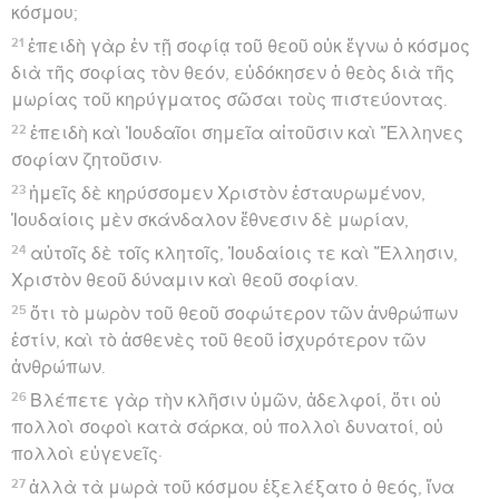
κόσμου;
21
ἐπειδὴ γὰρ ἐν τῇ σοφίᾳ τοῦ θεοῦ οὐκ ἔγνω ὁ κόσμος
διὰ τῆς σοφίας τὸν θεόν, εὐδόκησεν ὁ θεὸς διὰ τῆς
μωρίας τοῦ κηρύγματος σῶσαι τοὺς πιστεύοντας.
22
ἐπειδὴ καὶ Ἰουδαῖοι σημεῖα αἰτοῦσιν καὶ Ἕλληνες
σοφίαν ζητοῦσιν·
23
ἡμεῖς δὲ κηρύσσομεν Χριστὸν ἐσταυρωμένον,
Ἰουδαίοις μὲν σκάνδαλον ἔθνεσιν δὲ μωρίαν,
24
αὐτοῖς δὲ τοῖς κλητοῖς, Ἰουδαίοις τε καὶ Ἕλλησιν,
Χριστὸν θεοῦ δύναμιν καὶ θεοῦ σοφίαν.
25
ὅτι τὸ μωρὸν τοῦ θεοῦ σοφώτερον τῶν ἀνθρώπων
ἐστίν, καὶ τὸ ἀσθενὲς τοῦ θεοῦ ἰσχυρότερον τῶν
ἀνθρώπων.
26
Βλέπετε γὰρ τὴν κλῆσιν ὑμῶν, ἀδελφοί, ὅτι οὐ
πολλοὶ σοφοὶ κατὰ σάρκα, οὐ πολλοὶ δυνατοί, οὐ
πολλοὶ εὐγενεῖς·
27
ἀλλὰ τὰ μωρὰ τοῦ κόσμου ἐξελέξατο ὁ θεός, ἵνα