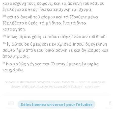
καταισχύνῃ τοὺς σοφούς, καὶ τὰ ἀσθενῆ τοῦ κόσμου
ἐξελέξατο ὁ θεός, ἵνα καταισχύνῃ τὰ ἰσχυρά,
28
καὶ τὰ ἀγενῆ τοῦ κόσμου καὶ τὰ ἐξουθενημένα
ἐξελέξατο ὁ θεός, τὰ μὴ ὄντα, ἵνα τὰ ὄντα
καταργήσῃ,
29
ὅπως μὴ καυχήσηται πᾶσα σὰρξ ἐνώπιον τοῦ θεοῦ.
30
ἐξ αὐτοῦ δὲ ὑμεῖς ἐστε ἐν Χριστῷ Ἰησοῦ, ὃς ἐγενήθη
σοφία ἡμῖν ἀπὸ θεοῦ, δικαιοσύνη τε καὶ ἁγιασμὸς καὶ
ἀπολύτρωσις,
31
ἵνα καθὼς γέγραπται· Ὁ καυχώμενος ἐν κυρίῳ
καυχάσθω.
Hébreu : © Westminster Leningrad Codex - tanach.us --- Grec : © 2010 by the
Society of Biblical Literature and Logos Bible Software - sblgnt.com
1 Corinthiens
2
Contenus
Versions
Commentaires
Strong
Dictionnaire