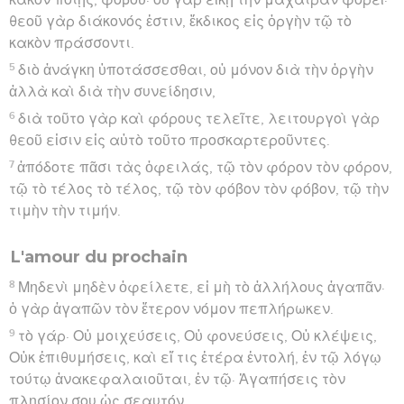
θεοῦ γὰρ διάκονός ἐστιν, ἔκδικος εἰς ὀργὴν τῷ τὸ
κακὸν πράσσοντι.
5
διὸ ἀνάγκη ὑποτάσσεσθαι, οὐ μόνον διὰ τὴν ὀργὴν
ἀλλὰ καὶ διὰ τὴν συνείδησιν,
6
διὰ τοῦτο γὰρ καὶ φόρους τελεῖτε, λειτουργοὶ γὰρ
θεοῦ εἰσιν εἰς αὐτὸ τοῦτο προσκαρτεροῦντες.
7
ἀπόδοτε πᾶσι τὰς ὀφειλάς, τῷ τὸν φόρον τὸν φόρον,
τῷ τὸ τέλος τὸ τέλος, τῷ τὸν φόβον τὸν φόβον, τῷ τὴν
τιμὴν τὴν τιμήν.
L'amour du prochain
8
Μηδενὶ μηδὲν ὀφείλετε, εἰ μὴ τὸ ἀλλήλους ἀγαπᾶν·
ὁ γὰρ ἀγαπῶν τὸν ἕτερον νόμον πεπλήρωκεν.
9
τὸ γάρ· Οὐ μοιχεύσεις, Οὐ φονεύσεις, Οὐ κλέψεις,
Οὐκ ἐπιθυμήσεις, καὶ εἴ τις ἑτέρα ἐντολή, ἐν τῷ λόγῳ
τούτῳ ἀνακεφαλαιοῦται, ἐν τῷ· Ἀγαπήσεις τὸν
πλησίον σου ὡς σεαυτόν.