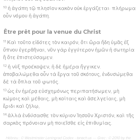
10
ἡ ἀγάπη τῷ πλησίον κακὸν οὐκ ἐργάζεται· πλήρωμα
οὖν νόμου ἡ ἀγάπη.
Être prêt pour la venue du Christ
11
Καὶ τοῦτο εἰδότες τὸν καιρόν, ὅτι ὥρα ἤδη ὑμᾶς ἐξ
ὕπνου ἐγερθῆναι, νῦν γὰρ ἐγγύτερον ἡμῶν ἡ σωτηρία
ἢ ὅτε ἐπιστεύσαμεν.
12
ἡ νὺξ προέκοψεν, ἡ δὲ ἡμέρα ἤγγικεν.
ἀποβαλώμεθα οὖν τὰ ἔργα τοῦ σκότους, ἐνδυσώμεθα
δὲ τὰ ὅπλα τοῦ φωτός.
13
ὡς ἐν ἡμέρᾳ εὐσχημόνως περιπατήσωμεν, μὴ
κώμοις καὶ μέθαις, μὴ κοίταις καὶ ἀσελγείαις, μὴ
ἔριδι καὶ ζήλῳ,
14
ἀλλὰ ἐνδύσασθε τὸν κύριον Ἰησοῦν Χριστόν, καὶ τῆς
σαρκὸς πρόνοιαν μὴ ποιεῖσθε εἰς ἐπιθυμίας.
Hébreu : © Westminster Leningrad Codex - tanach.us --- Grec : © 2010 by the