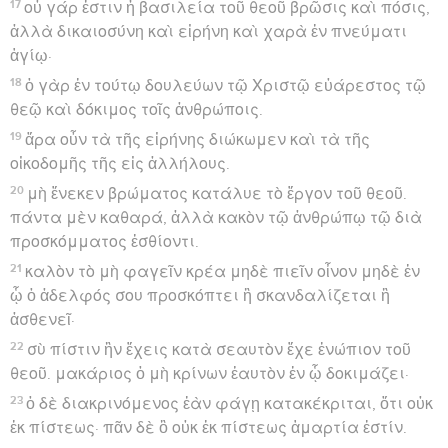
17
οὐ γάρ ἐστιν ἡ βασιλεία τοῦ θεοῦ βρῶσις καὶ πόσις,
ἀλλὰ δικαιοσύνη καὶ εἰρήνη καὶ χαρὰ ἐν πνεύματι
ἁγίῳ·
18
ὁ γὰρ ἐν τούτῳ δουλεύων τῷ Χριστῷ εὐάρεστος τῷ
θεῷ καὶ δόκιμος τοῖς ἀνθρώποις.
19
ἄρα οὖν τὰ τῆς εἰρήνης διώκωμεν καὶ τὰ τῆς
οἰκοδομῆς τῆς εἰς ἀλλήλους.
20
μὴ ἕνεκεν βρώματος κατάλυε τὸ ἔργον τοῦ θεοῦ.
πάντα μὲν καθαρά, ἀλλὰ κακὸν τῷ ἀνθρώπῳ τῷ διὰ
προσκόμματος ἐσθίοντι.
21
καλὸν τὸ μὴ φαγεῖν κρέα μηδὲ πιεῖν οἶνον μηδὲ ἐν
ᾧ ὁ ἀδελφός σου προσκόπτει ἢ σκανδαλίζεται ἢ
ἀσθενεῖ·
22
σὺ πίστιν ἣν ἔχεις κατὰ σεαυτὸν ἔχε ἐνώπιον τοῦ
θεοῦ. μακάριος ὁ μὴ κρίνων ἑαυτὸν ἐν ᾧ δοκιμάζει·
23
ὁ δὲ διακρινόμενος ἐὰν φάγῃ κατακέκριται, ὅτι οὐκ
ἐκ πίστεως· πᾶν δὲ ὃ οὐκ ἐκ πίστεως ἁμαρτία ἐστίν.