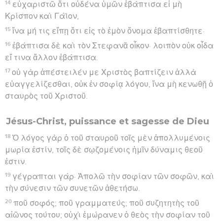
14
εὐχαριστῶ ὅτι οὐδένα ὑμῶν ἐβάπτισα εἰ μὴ
Κρίσπον καὶ Γάϊον,
15
ἵνα μή τις εἴπῃ ὅτι εἰς τὸ ἐμὸν ὄνομα ἐβαπτίσθητε·
16
ἐβάπτισα δὲ καὶ τὸν Στεφανᾶ οἶκον· λοιπὸν οὐκ οἶδα
εἴ τινα ἄλλον ἐβάπτισα.
17
οὐ γὰρ ἀπέστειλέν με Χριστὸς βαπτίζειν ἀλλὰ
εὐαγγελίζεσθαι, οὐκ ἐν σοφίᾳ λόγου, ἵνα μὴ κενωθῇ ὁ
σταυρὸς τοῦ Χριστοῦ.
Jésus-Christ, puissance et sagesse de Dieu
18
Ὁ λόγος γὰρ ὁ τοῦ σταυροῦ τοῖς μὲν ἀπολλυμένοις
μωρία ἐστίν, τοῖς δὲ σῳζομένοις ἡμῖν δύναμις θεοῦ
ἐστιν.
19
γέγραπται γάρ· Ἀπολῶ τὴν σοφίαν τῶν σοφῶν, καὶ
τὴν σύνεσιν τῶν συνετῶν ἀθετήσω.
20
ποῦ σοφός; ποῦ γραμματεύς; ποῦ συζητητὴς τοῦ
αἰῶνος τούτου; οὐχὶ ἐμώρανεν ὁ θεὸς τὴν σοφίαν τοῦ