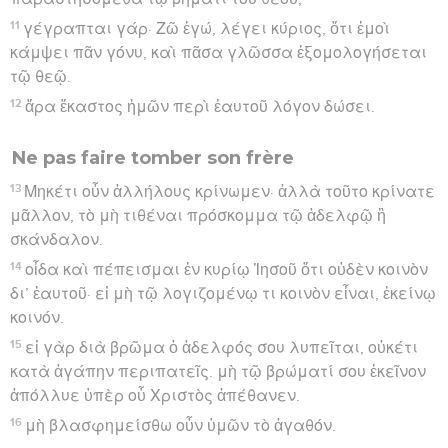
11
γέγραπται γάρ· Ζῶ ἐγώ, λέγει κύριος, ὅτι ἐμοὶ
κάμψει πᾶν γόνυ, καὶ πᾶσα γλῶσσα ἐξομολογήσεται
τῷ θεῷ.
12
ἄρα ἕκαστος ἡμῶν περὶ ἑαυτοῦ λόγον δώσει.
Ne pas faire tomber son frère
13
Μηκέτι οὖν ἀλλήλους κρίνωμεν· ἀλλὰ τοῦτο κρίνατε
μᾶλλον, τὸ μὴ τιθέναι πρόσκομμα τῷ ἀδελφῷ ἢ
σκάνδαλον.
14
οἶδα καὶ πέπεισμαι ἐν κυρίῳ Ἰησοῦ ὅτι οὐδὲν κοινὸν
δι’ ἑαυτοῦ· εἰ μὴ τῷ λογιζομένῳ τι κοινὸν εἶναι, ἐκείνῳ
κοινόν.
15
εἰ γὰρ διὰ βρῶμα ὁ ἀδελφός σου λυπεῖται, οὐκέτι
κατὰ ἀγάπην περιπατεῖς. μὴ τῷ βρώματί σου ἐκεῖνον
ἀπόλλυε ὑπὲρ οὗ Χριστὸς ἀπέθανεν.
16
μὴ βλασφημείσθω οὖν ὑμῶν τὸ ἀγαθόν.