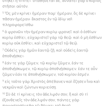
στήκει ἢ πίπτει· σταθήσεται δέ, δυνατεῖ γὰρ ὁ κύριος
στῆσαι αὐτόν.
5
Ὃς μὲν κρίνει ἡμέραν παρ’ ἡμέραν, ὃς δὲ κρίνει
πᾶσαν ἡμέραν· ἕκαστος ἐν τῷ ἰδίῳ νοῒ
πληροφορείσθω·
6
ὁ φρονῶν τὴν ἡμέραν κυρίῳ φρονεῖ. καὶ ὁ ἐσθίων
κυρίῳ ἐσθίει, εὐχαριστεῖ γὰρ τῷ θεῷ· καὶ ὁ μὴ ἐσθίων
κυρίῳ οὐκ ἐσθίει, καὶ εὐχαριστεῖ τῷ θεῷ.
7
Οὐδεὶς γὰρ ἡμῶν ἑαυτῷ ζῇ, καὶ οὐδεὶς ἑαυτῷ
ἀποθνῄσκει·
8
ἐάν τε γὰρ ζῶμεν, τῷ κυρίῳ ζῶμεν, ἐάν τε
ἀποθνῄσκωμεν, τῷ κυρίῳ ἀποθνῄσκομεν. ἐάν τε οὖν
ζῶμεν ἐάν τε ἀποθνῄσκωμεν, τοῦ κυρίου ἐσμέν.
9
εἰς τοῦτο γὰρ Χριστὸς ἀπέθανεν καὶ ἔζησεν ἵνα καὶ
νεκρῶν καὶ ζώντων κυριεύσῃ.
10
Σὺ δὲ τί κρίνεις τὸν ἀδελφόν σου; ἢ καὶ σὺ τί
ἐξουθενεῖς τὸν ἀδελφόν σου; πάντες γὰρ
παραστησόμεθα τῷ βήματι τοῦ θεοῦ,