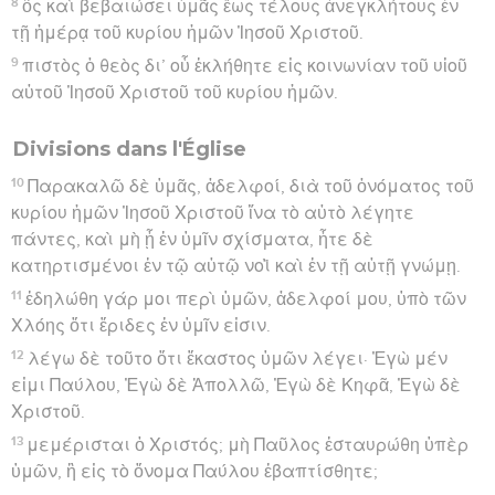
8
ὃς καὶ βεβαιώσει ὑμᾶς ἕως τέλους ἀνεγκλήτους ἐν
τῇ ἡμέρᾳ τοῦ κυρίου ἡμῶν Ἰησοῦ Χριστοῦ.
9
πιστὸς ὁ θεὸς δι’ οὗ ἐκλήθητε εἰς κοινωνίαν τοῦ υἱοῦ
αὐτοῦ Ἰησοῦ Χριστοῦ τοῦ κυρίου ἡμῶν.
Divisions dans l'Église
10
Παρακαλῶ δὲ ὑμᾶς, ἀδελφοί, διὰ τοῦ ὀνόματος τοῦ
κυρίου ἡμῶν Ἰησοῦ Χριστοῦ ἵνα τὸ αὐτὸ λέγητε
πάντες, καὶ μὴ ᾖ ἐν ὑμῖν σχίσματα, ἦτε δὲ
κατηρτισμένοι ἐν τῷ αὐτῷ νοῒ καὶ ἐν τῇ αὐτῇ γνώμῃ.
11
ἐδηλώθη γάρ μοι περὶ ὑμῶν, ἀδελφοί μου, ὑπὸ τῶν
Χλόης ὅτι ἔριδες ἐν ὑμῖν εἰσιν.
12
λέγω δὲ τοῦτο ὅτι ἕκαστος ὑμῶν λέγει· Ἐγὼ μέν
εἰμι Παύλου, Ἐγὼ δὲ Ἀπολλῶ, Ἐγὼ δὲ Κηφᾶ, Ἐγὼ δὲ
Χριστοῦ.
13
μεμέρισται ὁ Χριστός; μὴ Παῦλος ἐσταυρώθη ὑπὲρ
ὑμῶν, ἢ εἰς τὸ ὄνομα Παύλου ἐβαπτίσθητε;