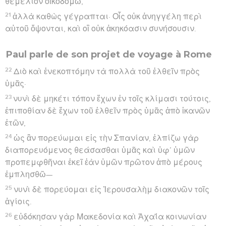
θεμέλιον οἰκοδομῶ,
21
ἀλλὰ καθὼς γέγραπται· Οἷς οὐκ ἀνηγγέλη περὶ
αὐτοῦ ὄψονται, καὶ οἳ οὐκ ἀκηκόασιν συνήσουσιν.
Paul parle de son projet de voyage à Rome
22
Διὸ καὶ ἐνεκοπτόμην τὰ πολλὰ τοῦ ἐλθεῖν πρὸς
ὑμᾶς·
23
νυνὶ δὲ μηκέτι τόπον ἔχων ἐν τοῖς κλίμασι τούτοις,
ἐπιποθίαν δὲ ἔχων τοῦ ἐλθεῖν πρὸς ὑμᾶς ἀπὸ ἱκανῶν
ἐτῶν,
24
ὡς ἂν πορεύωμαι εἰς τὴν Σπανίαν, ἐλπίζω γὰρ
διαπορευόμενος θεάσασθαι ὑμᾶς καὶ ὑφ’ ὑμῶν
προπεμφθῆναι ἐκεῖ ἐὰν ὑμῶν πρῶτον ἀπὸ μέρους
ἐμπλησθῶ—
25
νυνὶ δὲ πορεύομαι εἰς Ἰερουσαλὴμ διακονῶν τοῖς
ἁγίοις.
26
εὐδόκησαν γὰρ Μακεδονία καὶ Ἀχαΐα κοινωνίαν