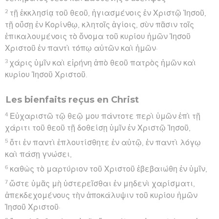
2
τῇ ἐκκλησίᾳ τοῦ θεοῦ, ἡγιασμένοις ἐν Χριστῷ Ἰησοῦ,
τῇ οὔσῃ ἐν Κορίνθῳ, κλητοῖς ἁγίοις, σὺν πᾶσιν τοῖς
ἐπικαλουμένοις τὸ ὄνομα τοῦ κυρίου ἡμῶν Ἰησοῦ
Χριστοῦ ἐν παντὶ τόπῳ αὐτῶν καὶ ἡμῶν·
3
χάρις ὑμῖν καὶ εἰρήνη ἀπὸ θεοῦ πατρὸς ἡμῶν καὶ
κυρίου Ἰησοῦ Χριστοῦ.
Les bienfaits reçus en Christ
4
Εὐχαριστῶ τῷ θεῷ μου πάντοτε περὶ ὑμῶν ἐπὶ τῇ
χάριτι τοῦ θεοῦ τῇ δοθείσῃ ὑμῖν ἐν Χριστῷ Ἰησοῦ,
5
ὅτι ἐν παντὶ ἐπλουτίσθητε ἐν αὐτῷ, ἐν παντὶ λόγῳ
καὶ πάσῃ γνώσει,
6
καθὼς τὸ μαρτύριον τοῦ Χριστοῦ ἐβεβαιώθη ἐν ὑμῖν,
7
ὥστε ὑμᾶς μὴ ὑστερεῖσθαι ἐν μηδενὶ χαρίσματι,
ἀπεκδεχομένους τὴν ἀποκάλυψιν τοῦ κυρίου ἡμῶν
Ἰησοῦ Χριστοῦ·