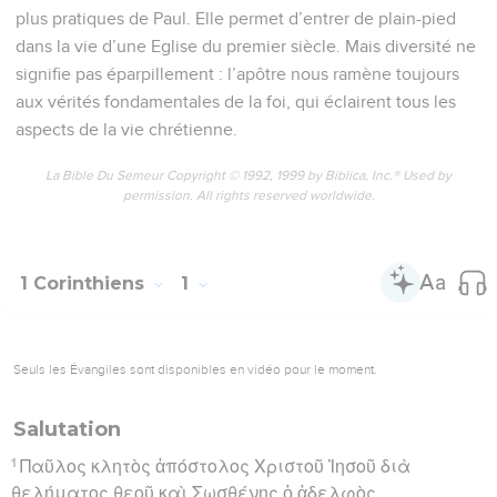
plus pratiques de Paul. Elle permet d’entrer de plain-pied
dans la vie d’une Eglise du premier siècle. Mais diversité ne
signifie pas éparpillement : l’apôtre nous ramène toujours
aux vérités fondamentales de la foi, qui éclairent tous les
aspects de la vie chrétienne.
La Bible Du Semeur Copyright © 1992, 1999 by Biblica, Inc.® Used by
permission. All rights reserved worldwide.
1 Corinthiens
1
Seuls les Évangiles sont disponibles en vidéo pour le moment.
Salutation
1
Παῦλος κλητὸς ἀπόστολος Χριστοῦ Ἰησοῦ διὰ
θελήματος θεοῦ καὶ Σωσθένης ὁ ἀδελφὸς