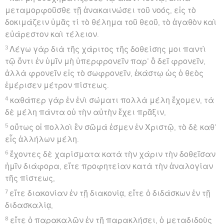
μεταμορφοῦσθε τῇ ἀνακαινώσει τοῦ νοός, εἰς τὸ
δοκιμάζειν ὑμᾶς τί τὸ θέλημα τοῦ θεοῦ, τὸ ἀγαθὸν καὶ
εὐάρεστον καὶ τέλειον.
3
Λέγω γὰρ διὰ τῆς χάριτος τῆς δοθείσης μοι παντὶ
τῷ ὄντι ἐν ὑμῖν μὴ ὑπερφρονεῖν παρ’ ὃ δεῖ φρονεῖν,
ἀλλὰ φρονεῖν εἰς τὸ σωφρονεῖν, ἑκάστῳ ὡς ὁ θεὸς
ἐμέρισεν μέτρον πίστεως.
4
καθάπερ γὰρ ἐν ἑνὶ σώματι πολλὰ μέλη ἔχομεν, τὰ
δὲ μέλη πάντα οὐ τὴν αὐτὴν ἔχει πρᾶξιν,
5
οὕτως οἱ πολλοὶ ἓν σῶμά ἐσμεν ἐν Χριστῷ, τὸ δὲ καθ’
εἷς ἀλλήλων μέλη.
6
ἔχοντες δὲ χαρίσματα κατὰ τὴν χάριν τὴν δοθεῖσαν
ἡμῖν διάφορα, εἴτε προφητείαν κατὰ τὴν ἀναλογίαν
τῆς πίστεως,
7
εἴτε διακονίαν ἐν τῇ διακονίᾳ, εἴτε ὁ διδάσκων ἐν τῇ
διδασκαλίᾳ,
8
εἴτε ὁ παρακαλῶν ἐν τῇ παρακλήσει, ὁ μεταδιδοὺς