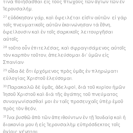
τινὰ ποιήσασθαι εἰς τοὺς πτωχοὺς τῶν ἁγίων τῶν ἐν
Ἰερουσαλήμ.
27
εὐδόκησαν γάρ, καὶ ὀφειλέται εἰσὶν αὐτῶν· εἰ γὰρ
τοῖς πνευματικοῖς αὐτῶν ἐκοινώνησαν τὰ ἔθνη,
ὀφείλουσιν καὶ ἐν τοῖς σαρκικοῖς λειτουργῆσαι
αὐτοῖς.
28
τοῦτο οὖν ἐπιτελέσας, καὶ σφραγισάμενος αὐτοῖς
τὸν καρπὸν τοῦτον, ἀπελεύσομαι δι’ ὑμῶν εἰς
Σπανίαν·
29
οἶδα δὲ ὅτι ἐρχόμενος πρὸς ὑμᾶς ἐν πληρώματι
εὐλογίας Χριστοῦ ἐλεύσομαι.
30
Παρακαλῶ δὲ ὑμᾶς, ἀδελφοί, διὰ τοῦ κυρίου ἡμῶν
Ἰησοῦ Χριστοῦ καὶ διὰ τῆς ἀγάπης τοῦ πνεύματος
συναγωνίσασθαί μοι ἐν ταῖς προσευχαῖς ὑπὲρ ἐμοῦ
πρὸς τὸν θεόν,
31
ἵνα ῥυσθῶ ἀπὸ τῶν ἀπειθούντων ἐν τῇ Ἰουδαίᾳ καὶ ἡ
διακονία μου ἡ εἰς Ἰερουσαλὴμ εὐπρόσδεκτος τοῖς
ἁγίοις γένηται,