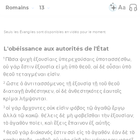
Romains
13
Seuls les Évangiles sont disponibles en vidéo pour le moment.
L'obéissance aux autorités de l'État
1
Πᾶσα ψυχὴ ἐξουσίαις ὑπερεχούσαις ὑποτασσέσθω,
οὐ γὰρ ἔστιν ἐξουσία εἰ μὴ ὑπὸ θεοῦ, αἱ δὲ οὖσαι ὑπὸ
θεοῦ τεταγμέναι εἰσίν.
2
ὥστε ὁ ἀντιτασσόμενος τῇ ἐξουσίᾳ τῇ τοῦ θεοῦ
διαταγῇ ἀνθέστηκεν, οἱ δὲ ἀνθεστηκότες ἑαυτοῖς
κρίμα λήμψονται.
3
οἱ γὰρ ἄρχοντες οὐκ εἰσὶν φόβος τῷ ἀγαθῷ ἔργῳ
ἀλλὰ τῷ κακῷ. θέλεις δὲ μὴ φοβεῖσθαι τὴν ἐξουσίαν;
τὸ ἀγαθὸν ποίει, καὶ ἕξεις ἔπαινον ἐξ αὐτῆς·
4
θεοῦ γὰρ διάκονός ἐστιν σοὶ εἰς τὸ ἀγαθόν. ἐὰν δὲ τὸ
κακὸν ποιῇς, φοβοῦ· οὐ γὰρ εἰκῇ τὴν μάχαιραν φορεῖ·