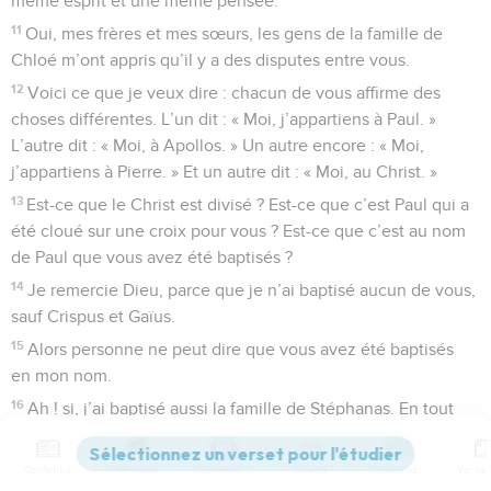
même esprit et une même pensée.
11
Oui, mes frères et mes sœurs, les gens de la famille de
Chloé m’ont appris qu’il y a des disputes entre vous.
12
Voici ce que je veux dire : chacun de vous affirme des
choses différentes. L’un dit : « Moi, j’appartiens à Paul. »
L’autre dit : « Moi, à Apollos. » Un autre encore : « Moi,
j’appartiens à Pierre. » Et un autre dit : « Moi, au Christ. »
13
Est-ce que le Christ est divisé ? Est-ce que c’est Paul qui a
été cloué sur une croix pour vous ? Est-ce que c’est au nom
de Paul que vous avez été baptisés ?
14
Je remercie Dieu, parce que je n’ai baptisé aucun de vous,
sauf Crispus et Gaïus.
15
Alors personne ne peut dire que vous avez été baptisés
en mon nom.
16
Ah ! si, j’ai baptisé aussi la famille de Stéphanas. En tout
cas, je ne crois pas avoir baptisé quelqu’un d’autre.
17
Le Christ ne m’a pas envoyé baptiser, mais il m’a envoyé
Contenus
Versions
Commentaires
Strong
Dictionnaire