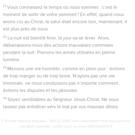
11
Vous connaissez le temps où nous sommes : c’est le
moment de sortir de votre sommeil ! En effet, quand nous
avons cru au Christ, le salut était encore loin, maintenant, il
est plus près de nous.
12
La nuit est bientôt finie, le jour va se lever. Alors,
débarrassons-nous des actions mauvaises commises
pendant la nuit. Prenons les armes utilisées en pleine
lumière.
13
Menons une vie honnête, comme en plein jour : évitons
de trop manger ou de trop boire. N’ayons pas une vie
immorale, ne nous conduisons pas n’importe comment,
évitons les disputes et les jalousies.
14
Soyez semblables au Seigneur Jésus-Christ. Ne vous
laissez pas entraîner vers le mal par vos mauvais désirs.
© Société biblique française – Bibli’O, 2000, avec autorisation. Pour vous procurer
une Bible imprimée, rendez-vous sur www.editionsbiblio.fr