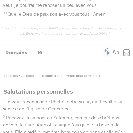
veut, je pourrai me reposer un peu avec vous.
33
Que le Dieu de paix soit avec vous tous ! Amen !
© Société biblique française – Bibli’O, 2000, avec autorisation. Pour vous procurer
une Bible imprimée, rendez-vous sur www.editionsbiblio.fr
Romains
16
Seuls les Évangiles sont disponibles en vidéo pour le moment.
Salutations personnelles
1
Je vous recommande Phébé, notre sœur, qui travaille au
service de l’Église de Cencrées.
2
Recevez-la au nom du Seigneur, comme des chrétiens
doivent le faire. Aidez-la chaque fois qu’elle a besoin de
vous. Elle a aidé elle-même beaucoup de gens et elle m’a