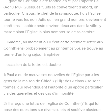
L’Eglise de Corinthe a été fondée en 51 par l’*apôtre Paul
(Ac 18.1-18). Quelques *Juifs se convertirent d’abord, en
particulier Crispus, le chef de la synagogue. Puis Paul se
tourne vers les non-Juifs qui, en grand nombre, deviennent
chrétiens. L’apôtre reste environ deux ans dans la ville, y
rassemblant l’Eglise la plus nombreuse de sa carrière.
Lui-même, au moment où il écrit cette première lettre aux
Corinthiens (probablement au printemps 56), se trouve au
terme d’un long séjour à Ephèse.
L’occasion de la lettre est double :
1) Paul a eu de mauvaises nouvelles de l’Eglise par « les
gens de la maison de Chloé » (1.11) : des « clans » se sont
formés, qui revendiquent l’autorité d’un apôtre particulier, il
y a des querelles et des cas d’immoralité.
2) Il a reçu une lettre de l’Eglise de Corinthe (7.1), qui lui
pose des questions sur divers sujets et soulève plusieurs