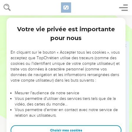
30
Autrefois, vous n’avez pas obéi à Dieu, mais maintenant,
Dieu a eu pitié de vous, parce que les Juifs n’ont pas obéi.
Parole de Vie
31
Pour eux, c’est la même chose. Maintenant, ils n’ont pas
Votre vie privée est importante
obéi à Dieu, pour que Dieu ait pitié de vous. Alors
Romains
11
maintenant, eux aussi pourront recevoir la pitié de Dieu.
pour nous
32
Dieu a permis que tous les êtres humains refusent d’obéir,
pour montrer à tous sa pitié.
En cliquant sur le bouton « Accepter tous les cookies », vous
acceptez que TopChrétien utilise des traceurs (comme des
cookies ou l'identifiant unique de votre compte utilisateur) et
La grandeur merveilleuse de Dieu
traite vos données à caractère personnel (comme vos
données de navigation et les informations renseignées dans
33
Dieu est vraiment grand ! Sa sagesse et ses pensées sont
votre compte utilisateur) dans les buts suivants :
vraiment très profondes, personne ne peut connaître ses
décisions, personne ne peut comprendre ses projets. Les
Mesurer l'audience de notre service
Livres Saints disent :
Vous permettre d'utiliser des services tiers tels que de la
vidéo, des cartes du monde…
34
« Qui connaît la pensée du Seigneur ? Qui peut lui donner
Vous permettre d'entrer en contact avec notre service de
des conseils ? »
relation aux utilisateurs.
35
« Qui lui a donné quelque chose le premier, pour que Dieu
lui donne à son tour ? »
Choisir mes cookies