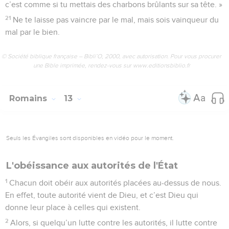
c’est comme si tu mettais des charbons brûlants sur sa tête. »
21
Ne te laisse pas vaincre par le mal, mais sois vainqueur du
mal par le bien.
© Société biblique française – Bibli’O, 2000, avec autorisation. Pour vous procurer
une Bible imprimée, rendez-vous sur www.editionsbiblio.fr
Romains
13
Seuls les Évangiles sont disponibles en vidéo pour le moment.
L'obéissance aux autorités de l'État
1
Chacun doit obéir aux autorités placées au-dessus de nous.
En effet, toute autorité vient de Dieu, et c’est Dieu qui
donne leur place à celles qui existent.
2
Alors, si quelqu’un lutte contre les autorités, il lutte contre