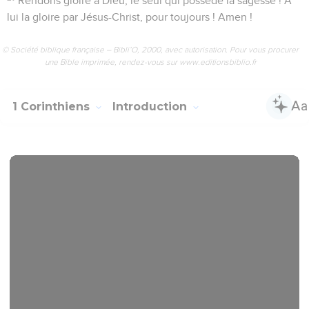
Rendons gloire à Dieu, le seul qui possède la sagesse ! À
lui la gloire par Jésus-Christ, pour toujours ! Amen !
© Société biblique française – Bibli’O, 2000, avec autorisation. Pour vous procurer
une Bible imprimée, rendez-vous sur www.editionsbiblio.fr
1 Corinthiens
Introduction