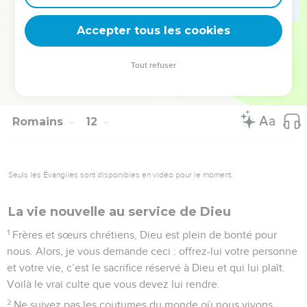
36
Oui, tout vient de lui, tout existe par lui et pour lui. À Dieu
Accepter tous les cookies
la gloire pour toujours ! Amen !
© Société biblique française – Bibli’O, 2000, avec autorisation. Pour vous procurer
Tout refuser
une Bible imprimée, rendez-vous sur www.editionsbiblio.fr
Romains
12
Seuls les Évangiles sont disponibles en vidéo pour le moment.
La vie nouvelle au service de Dieu
1
Frères et sœurs chrétiens, Dieu est plein de bonté pour
nous. Alors, je vous demande ceci : offrez-lui votre personne
et votre vie, c’est le sacrifice réservé à Dieu et qui lui plaît.
Voilà le vrai culte que vous devez lui rendre.
2
Ne suivez pas les coutumes du monde où nous vivons,