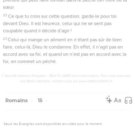
sœur.
22
Ce que tu crois sur cette question, garde-le pour toi
devant Dieu. Il est heureux, celui qui ne se sent pas
coupable quand il décide d’agir !
23
Celui qui mange un aliment en n’étant pas sûr de bien
faire, celui-là, Dieu le condamne. En effet, il n’agit pas en
accord avec sa foi, et quand on n’est pas en accord avec la
foi, on commet un péché.
© Société biblique française – Bibli’O, 2000, avec autorisation. Pour vous procurer
une Bible imprimée, rendez-vous sur www.editionsbiblio.fr
Romains
15
Seuls les Évangiles sont disponibles en vidéo pour le moment.