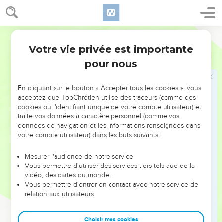
vous avez obtenu son pardon, vous avez fait l’expérience
que Dieu a compassion de vous.
Parole Vivante
31
Ils désobéissent actuellement à Dieu, vous assurant ainsi
l’accès à sa grâce. Cela leur arrive pour qu’ils bénéficient à
Votre vie privée est importante
Romains
11
leur tour de sa miséricorde, maintenant que Dieu vous a
pour nous
manifesté sa pitié.
32
Car Dieu a emprisonné tous les hommes dans leur propre
En cliquant sur le bouton « Accepter tous les cookies », vous
désobéissance afin de pouvoir témoigner sa bienveillance à
acceptez que TopChrétien utilise des traceurs (comme des
cookies ou l'identifiant unique de votre compte utilisateur) et
tous.
traite vos données à caractère personnel (comme vos
données de navigation et les informations renseignées dans
La grandeur merveilleuse de Dieu
votre compte utilisateur) dans les buts suivants :
33
Merveilleuse complexité des plans de Dieu ! Quelles
Mesurer l'audience de notre service
richesses de grâce ! Quelle profonde sagesse ! Quelle
Vous permettre d'utiliser des services tiers tels que de la
science illimitée ! Que ses décisions sont insondables et ses
vidéo, des cartes du monde…
Vous permettre d'entrer en contact avec notre service de
chemins mystérieux !
relation aux utilisateurs.
34
Qui oserait se targuer de comprendre toute la pensée du
Seigneur ? Qui a été son conseiller ?
Choisir mes cookies