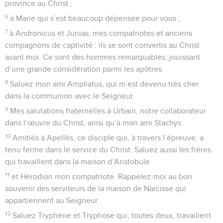
province au Christ ;
6
à Marie qui s’est beaucoup dépensée pour vous ;
7
à Andronicus et Junias, mes compatriotes et anciens
compagnons de captivité : ils se sont convertis au Christ
avant moi. Ce sont des hommes remarquables, jouissant
d’une grande considération parmi les apôtres.
8
Saluez mon ami Ampliatus, qui m’est devenu très cher
dans la communion avec le Seigneur.
9
Mes salutations fraternelles à Urbain, notre collaborateur
dans l’œuvre du Christ, ainsi qu’à mon ami Stachys.
10
Amitiés à Apellès, ce disciple qui, à travers l’épreuve, a
tenu ferme dans le service du Christ. Saluez aussi les frères
qui travaillent dans la maison d’Aristobule
11
et Hérodion mon compatriote. Rappelez-moi au bon
souvenir des serviteurs de la maison de Narcisse qui
appartiennent au Seigneur.
12
Saluez Tryphène et Tryphose qui, toutes deux, travaillent