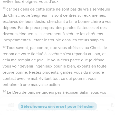
Évitez-les, éloignez-vous d’eux,
18
car des gens de cette sorte ne sont pas de vrais serviteurs
du Christ, notre Seigneur, ils sont centrés sur eux-mêmes,
esclaves de leurs désirs, cherchant à faire bonne chère à vos
dépens. Par de pieux propos, des paroles flatteuses et des
discours éloquents, ils cherchent à séduire les chrétiens
inexpérimentés, jetant le trouble dans les cœurs simples.
19
Tous savent, par contre, que vous obéissez au Christ ; le
renom de votre fidélité à la vérité s’est répandu au loin, et
cela me remplit de joie. Je vous écris parce que je désire
vous voir devenir ingénieux pour le bien, experts en toute
œuvre bonne. Restez prudents, gardez-vous du moindre
contact avec le mal, évitant tout ce qui pourrait vous
entraîner à une mauvaise action.
20
Le Dieu de paix ne tardera pas à écraser Satan sous vos
pieds. Que la grâce de notre Seigneur Jésus-Christ soit avec
vous tous.
Contenus
Versions
Commentaires
Strong
Dictionnaire
21
Timothée, mon fidèle collaborateur, ainsi que mes frères