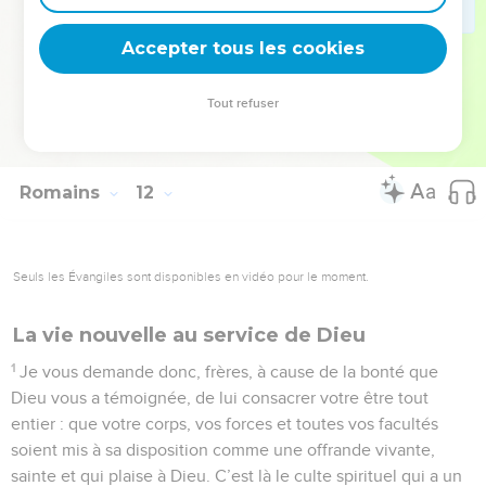
35
Qui lui a fait des dons pour devoir être payé de retour ?
36
Tout vient de lui, tout vit par lui et pour lui : source, centre
Accepter tous les cookies
et but de l’univers, à lui soit la gloire à jamais ! Amen.
Tout refuser
© 2013 - 2010 BLF Editions
Romains
12
Seuls les Évangiles sont disponibles en vidéo pour le moment.
La vie nouvelle au service de Dieu
1
Je vous demande donc, frères, à cause de la bonté que
Dieu vous a témoignée, de lui consacrer votre être tout
entier : que votre corps, vos forces et toutes vos facultés
soient mis à sa disposition comme une offrande vivante,
sainte et qui plaise à Dieu. C’est là le culte spirituel qui a un