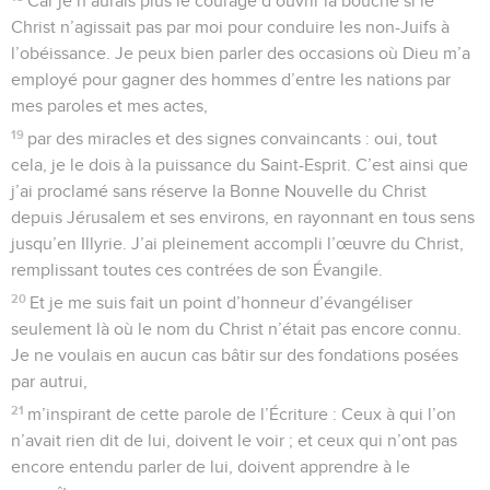
Car je n’aurais plus le courage d’ouvrir la bouche si le
Christ n’agissait pas par moi pour conduire les non-Juifs à
l’obéissance. Je peux bien parler des occasions où Dieu m’a
employé pour gagner des hommes d’entre les nations par
mes paroles et mes actes,
19
par des miracles et des signes convaincants : oui, tout
cela, je le dois à la puissance du Saint-Esprit. C’est ainsi que
j’ai proclamé sans réserve la Bonne Nouvelle du Christ
depuis Jérusalem et ses environs, en rayonnant en tous sens
jusqu’en Illyrie. J’ai pleinement accompli l’œuvre du Christ,
remplissant toutes ces contrées de son Évangile.
20
Et je me suis fait un point d’honneur d’évangéliser
seulement là où le nom du Christ n’était pas encore connu.
Je ne voulais en aucun cas bâtir sur des fondations posées
par autrui,
21
m’inspirant de cette parole de l’Écriture : Ceux à qui l’on
n’avait rien dit de lui, doivent le voir ; et ceux qui n’ont pas
encore entendu parler de lui, doivent apprendre à le