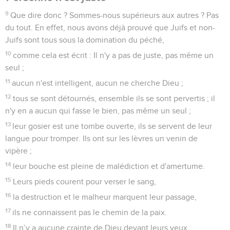
9
Que dire donc ? Sommes-nous supérieurs aux autres ? Pas
du tout. En effet, nous avons déjà prouvé que Juifs et non-
Juifs sont tous sous la domination du péché,
10
comme cela est écrit : Il n'y a pas de juste, pas même un
seul ;
11
aucun n'est intelligent, aucun ne cherche Dieu ;
12
tous se sont détournés, ensemble ils se sont pervertis ; il
n'y en a aucun qui fasse le bien, pas même un seul ;
13
leur gosier est une tombe ouverte, ils se servent de leur
langue pour tromper. Ils ont sur les lèvres un venin de
vipère ;
14
leur bouche est pleine de malédiction et d'amertume.
15
Leurs pieds courent pour verser le sang,
16
la destruction et le malheur marquent leur passage,
17
ils ne connaissent pas le chemin de la paix.
18
Il n’y a aucune crainte de Dieu devant leurs yeux.