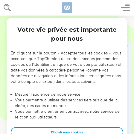
à la mer.
Le naufrage
Segond 21
Votre vie privée est importante
39
Au lever du jour, sans reconnaître l’endroit, ils ont aperçu
Actes
27
un golfe avec une plage et décidé, si possible, d'y faire
pour nous
échouer le bateau.
40
Ils ont détaché les ancres pour les laisser aller dans la mer
En cliquant sur le bouton « Accepter tous les cookies », vous
acceptez que TopChrétien utilise des traceurs (comme des
et ont en même temps relâché les attaches des gouvernails.
cookies ou l'identifiant unique de votre compte utilisateur) et
Puis ils ont mis au vent la voile d'artimon et se sont dirigés
traite vos données à caractère personnel (comme vos
vers le rivage,
données de navigation et les informations renseignées dans
votre compte utilisateur) dans les buts suivants :
41
mais ils sont tombés sur un banc de sable où ils ont fait
échouer le bateau. L’avant du bateau s'y est enfoncé et a été
Mesurer l'audience de notre service
immobilisé, tandis que l’arrière se brisait sous la violence
Vous permettre d'utiliser des services tiers tels que de la
[des vagues].
vidéo, des cartes du monde…
Vous permettre d'entrer en contact avec notre service de
42
Les soldats étaient d’avis de tuer les prisonniers de peur
relation aux utilisateurs.
que l’un d’eux ne s'échappe à la nage,
43
mais l’officier, qui voulait sauver Paul, les a empêchés de
Choisir mes cookies