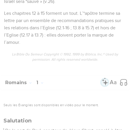
Israël sera *sauvé » (v.26).
Les chapitres 12 à 15 forment un tout. L’*apôtre termine sa
lettre par un ensemble de recommandations pratiques sur
les relations dans l’Eglise (12.1-16 ; 13.8 à 15.7) et hors de
l’Eglise (12.17 à 13.7) : elles doivent porter la marque de
l’amour.
La Bible Du Semeur Copyright © 1992, 1999 by Biblica, Inc.® Used by
permission. All rights reserved worldwide.
Romains
1
Seuls les Évangiles sont disponibles en vidéo pour le moment.
Salutation
1