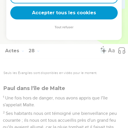
mettre ce projet à exécution. Il a ordonné à ceux qui
savaient nager de se jeter les premiers à l'eau pour gagner la
Accepter tous les cookies
terre
44
et aux autres de s’agripper à des planches ou à des débris
Tout refuser
du bateau. C'est ainsi que tous sont parvenus sains et saufs à
terre.
Actes
28
Seuls les Évangiles sont disponibles en vidéo pour le moment.
Paul dans l'île de Malte
1
Une fois hors de danger, nous avons appris que l'île
s'appelait Malte.
2
Ses habitants nous ont témoigné une bienveillance peu
courante ; ils nous ont tous accueillis près d'un grand feu
qu'ils avaient allumé, car la pluie tombait et il faisait très