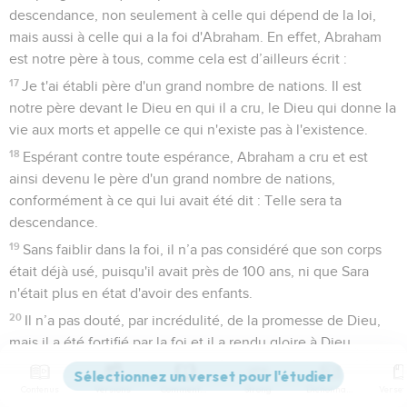
descendance, non seulement à celle qui dépend de la loi,
mais aussi à celle qui a la foi d'Abraham. En effet, Abraham
est notre père à tous, comme cela est d’ailleurs écrit :
17
Je t'ai établi père d'un grand nombre de nations. Il est
notre père devant le Dieu en qui il a cru, le Dieu qui donne la
vie aux morts et appelle ce qui n'existe pas à l'existence.
18
Espérant contre toute espérance, Abraham a cru et est
ainsi devenu le père d'un grand nombre de nations,
conformément à ce qui lui avait été dit : Telle sera ta
descendance.
19
Sans faiblir dans la foi, il n’a pas considéré que son corps
était déjà usé, puisqu'il avait près de 100 ans, ni que Sara
n'était plus en état d'avoir des enfants.
20
Il n’a pas douté, par incrédulité, de la promesse de Dieu,
mais il a été fortifié par la foi et il a rendu gloire à Dieu,
21
car il avait la pleine conviction que ce que Dieu promet, il
Contenus
Versions
Commentaires
Strong
Dictionnaire
peut aussi l'accomplir.