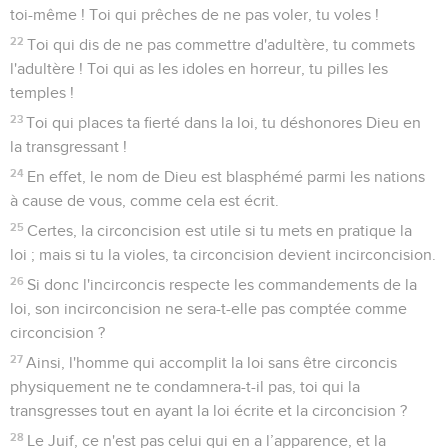
toi-même ! Toi qui prêches de ne pas voler, tu voles !
22
Toi qui dis de ne pas commettre d'adultère, tu commets
l'adultère ! Toi qui as les idoles en horreur, tu pilles les
temples !
23
Toi qui places ta fierté dans la loi, tu déshonores Dieu en
la transgressant !
24
En effet, le nom de Dieu est blasphémé parmi les nations
à cause de vous, comme cela est écrit.
25
Certes, la circoncision est utile si tu mets en pratique la
loi ; mais si tu la violes, ta circoncision devient incirconcision.
26
Si donc l'incirconcis respecte les commandements de la
loi, son incirconcision ne sera-t-elle pas comptée comme
circoncision ?
27
Ainsi, l'homme qui accomplit la loi sans être circoncis
physiquement ne te condamnera-t-il pas, toi qui la
transgresses tout en ayant la loi écrite et la circoncision ?
28
Le Juif, ce n'est pas celui qui en a l’apparence, et la