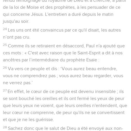
rendu témoignage du royaume de Dieu et a cherché, à partir
de la loi de Moïse et des prophètes, à les persuader de ce
qui concerne Jésus. L'entretien a duré depuis le matin
jusqu'au soir.
24
Les uns ont été convaincus par ce qu'il disait, les autres
n’ont pas cru.
25
Comme ils se retiraient en désaccord, Paul n'a ajouté que
ces mots : « C'est avec raison que le Saint-Esprit a dit à nos
ancêtres par l’intermédiaire du prophète Esaïe :
26
Va vers ce peuple et dis : ‘Vous aurez beau entendre,
vous ne comprendrez pas ; vous aurez beau regarder, vous
ne verrez pas.’
27
En effet, le cœur de ce peuple est devenu insensible ; ils
se sont bouché les oreilles et ils ont fermé les yeux de peur
que leurs yeux ne voient, que leurs oreilles n'entendent, que
leur cœur ne comprenne, de peur qu'ils ne se convertissent
et que je ne les guérisse.
28
Sachez donc que le salut de Dieu a été envoyé aux non-