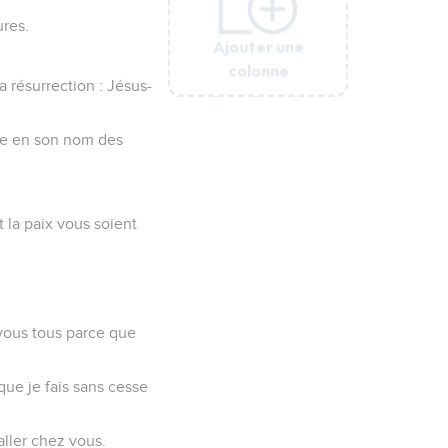
ures.
Ajouter une
Ajouter une
Ajouter une
Ajouter une
Ajouter une
colonne
colonne
colonne
colonne
colonne
a résurrection : Jésus-
ire en son nom des
 la paix vous soient
 vous tous parce que
que je fais sans cesse
aller chez vous.