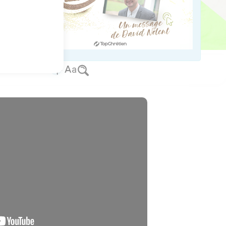
ous ceux qui venaient le
t avec une pleine