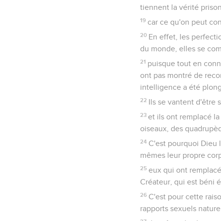
tiennent la vérité priso
19
car ce qu'on peut con
20
En effet, les perfecti
du monde, elles se comp
21
puisque tout en connai
ont pas montré de recon
intelligence a été plon
22
Ils se vantent d'être
23
et ils ont remplacé l
oiseaux, des quadrupède
24
C'est pourquoi Dieu l
mêmes leur propre corp
25
eux qui ont remplacé 
Créateur, qui est béni 
26
C'est pour cette rai
rapports sexuels naturel