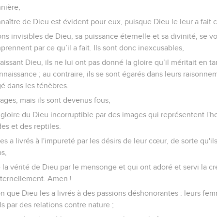
nnière,
naître de Dieu est évident pour eux, puisque Dieu le leur a fait 
ons invisibles de Dieu, sa puissance éternelle et sa divinité, se v
rennent par ce qu’il a fait. Ils sont donc inexcusables,
ssant Dieu, ils ne lui ont pas donné la gloire qu’il méritait en ta
naissance ; au contraire, ils se sont égarés dans leurs raisonne
gé dans les ténèbres.
 sages, mais ils sont devenus fous,
a gloire du Dieu incorruptible par des images qui représentent l'
s et des reptiles.
es a livrés à l'impureté par les désirs de leur cœur, de sorte qu'
s,
la vérité de Dieu par le mensonge et qui ont adoré et servi la cr
éternellement. Amen !
son que Dieu les a livrés à des passions déshonorantes : leurs fe
s par des relations contre nature ;