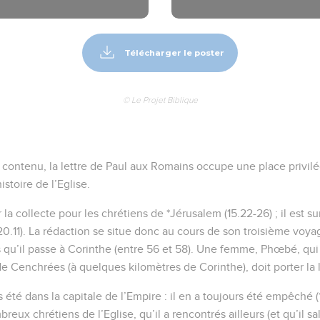
Télécharger le poster
© Le Projet Biblique
n contenu, la lettre de Paul aux Romains occupe une place privilé
istoire de l’Eglise.
la collecte pour les chrétiens de *Jérusalem (15.22-26) ; il est sur
20.11). La rédaction se situe donc au cours de son troisième voya
s qu’il passe à Corinthe (entre 56 et 58). Une femme, Phœbé, qui
de Cenchrées (à quelques kilomètres de Corinthe), doit porter la l
 été dans la capitale de l’Empire : il en a toujours été empêché (1
eux chrétiens de l’Eglise, qu’il a rencontrés ailleurs (et qu’il sal