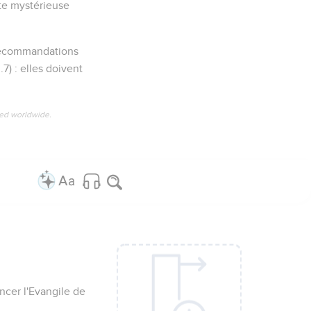
ette mystérieuse
e recommandations
3.7) : elles doivent
ved worldwide.
oncer l'Evangile de