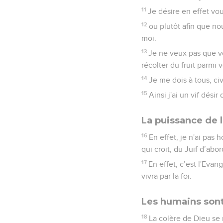
11
Je désire en effet vo
12
ou plutôt afin que n
moi.
13
Je ne veux pas que vou
récolter du fruit parmi
14
Je me dois à tous, ci
15
Ainsi j'ai un vif dési
La puissance de 
16
En effet, je n'ai pas 
qui croit, du Juif d’abo
17
En effet, c’est l'Evang
vivra par la foi.
Les humains son
18
La colère de Dieu se 