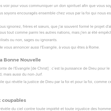
us voir pour vous communiquer un don spirituel afin que vous soy
ous soyons encouragés ensemble chez vous par la foi qui nous e
s ignoriez, frères et sœurs, que j'ai souvent formé le projet d'al
 vous tout comme parmi les autres nations, mais j'en ai été empêch
vilisés ou non, sages ou ignorants.
r de vous annoncer aussi l'Evangile, à vous qui êtes à Rome.
la Bonne Nouvelle
honte de l'Evangile [de Christ] : c’est la puissance de Dieu pour 
rd, mais aussi du non-Juif.
ile qui révèle la justice de Dieu par la foi et pour la foi, comme ce
t coupables
révèle du ciel contre toute impiété et toute injustice des hommes