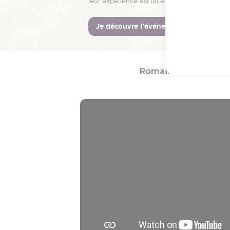
Paul est resté deux a
voir.
31
Il prêchait le royaum
assurance et sans obsta
Romains
Introdu