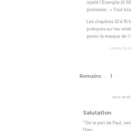
rejeté l’Evangile (9.30
promesse : « Tout Israë
Les chapitres 12 à 15
pratiques sur les relati
porter la marque de l
La Bible Du S
Romains
1
Seuls les É
Salutation
1
De la part de Paul, se
Dieu.