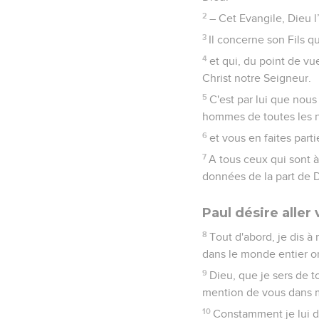
2
– Cet Evangile, Dieu l
3
Il concerne son Fils 
4
et qui, du point de vue
Christ notre Seigneur.
5
C'est par lui que nou
hommes de toutes les na
6
et vous en faites part
7
A tous ceux qui sont à
données de la part de D
Paul désire aller
8
Tout d'abord, je dis 
dans le monde entier on
9
Dieu, que je sers de 
mention de vous dans m
10
Constamment je lui de