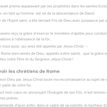
’avait promis auparavant par ses prophètes dans les saintes Ecrit
qui, en tant qu’homme, est né de la descendance de David
 de l'Esprit saint, a été déclaré Fils de Dieu avec puissance par s
s avons reçu la grâce d’exercer le ministère d’apôtre pour condu
tions à l'obéissance de la foi ;
ie vous aussi, qui avez été appelés par Jésus-Christ. –
 Rome bien-aimés de Dieu, appelés à être saints : que la grâce et
ieu notre Père et du Seigneur Jésus-Christ !
 voir les chrétiens de Rome
à mon Dieu par Jésus-Christ toute ma reconnaissance au sujet de
 parle de votre foi.
tout mon cœur en annonçant l'Evangile de son Fils, m'est témoin 
es prières.
mande d'avoir enfin, dans le cadre de sa volonté, le bonheur d'