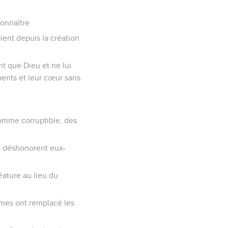
connaître.
oient depuis la création
nt que Dieu et ne lui
ments et leur cœur sans
homme corruptible, des
ils déshonorent eux-
éature au lieu du
mmes ont remplacé les