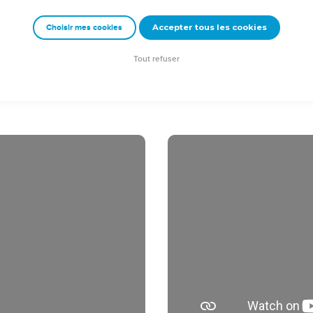
nnées entières dans une maison qu'il avait louée. Il accueillait t
Accepter tous les cookies
Choisir mes cookies
e de Dieu et enseignait ce qui concerne le Seigneur Jésus-Chris
cle.
Tout refuser
ction