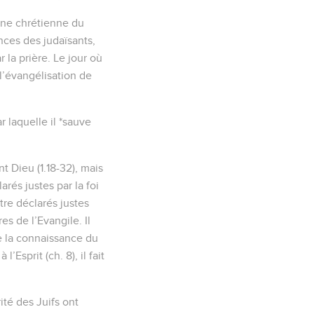
rine chrétienne du
nces des judaïsants,
r la prière. Le jour où
l’évangélisation de
r laquelle il *sauve
t Dieu (1.18-32), mais
arés justes par la foi
re déclarés justes
es de l’Evangile. Il
mme la connaissance du
l’Esprit (ch. 8), il fait
rité des Juifs ont