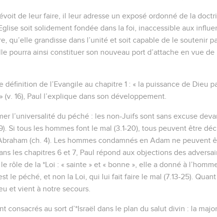
prévoit de leur faire, il leur adresse un exposé ordonné de la doct
Eglise soit solidement fondée dans la foi, inaccessible aux influe
e, qu’elle grandisse dans l’unité et soit capable de le soutenir pa
lle pourra ainsi constituer son nouveau port d’attache en vue de 
définition de l’Evangile au chapitre 1 : « la puissance de Dieu pa
» (v. 16), Paul l’explique dans son développement.
er l’universalité du péché : les non-Juifs sont sans excuse devan
29). Si tous les hommes font le mal (3.1-20), tous peuvent être décl
ut *Abraham (ch. 4). Les hommes condamnés en Adam ne peuvent êt
Dans les chapitres 6 et 7, Paul répond aux objections des adversair
r, le rôle de la *Loi : « sainte » et « bonne », elle a donné à l’ho
st le péché, et non la Loi, qui lui fait faire le mal (7.13-25). Quant à 
eu et vient à notre secours.
nt consacrés au sort d’*Israël dans le plan du salut divin : la majo