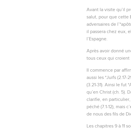
Avant la visite qu’il 
salut, pour que cette 
adversaires de l’*apôtr
il passera chez eux, e
l’Espagne.
Après avoir donné une 
tous ceux qui croient 
Il commence par affirm
aussi les *Juifs (2.17-
(3.21-31). Ainsi le f
qu’en Christ (ch. 5). 
clarifie, en particulie
péché (7.1-12), mais c’e
de nous des fils de Di
Les chapitres 9 à 11 so