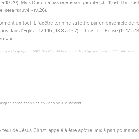
 à 10.20). Mais Dieu n’a pas rejeté son peuple (ch. 11) et il fait c
l sera *sauvé » (v.26).
 forment un tout. L’*apôtre termine sa lettre par un ensemble d
ons dans l’Eglise (12.1-16 ; 13.8 à 15.7) et hors de l’Eglise (12.17 à 1
’amour.
emeur Copyright © 1992, 1999 by Biblica, Inc.® Used by permission. All rights reser
vangiles sont disponibles en vidéo pour le moment.
rviteur de Jésus-Christ, appelé à être apôtre, mis à part pour ann