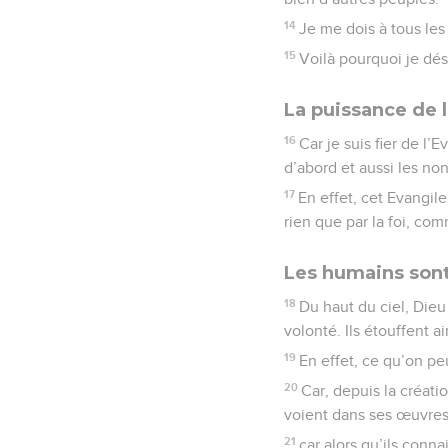
14
Je me dois à tous les
15
Voilà pourquoi je dés
La puissance de 
16
Car je suis fier de l’
d’abord et aussi les non
17
En effet, cet Evangile
rien que par la foi, comme
Les humains son
18
Du haut du ciel, Dieu
volonté. Ils étouffent a
19
En effet, ce qu’on pe
20
Car, depuis la créati
voient dans ses œuvres 
21
car alors qu’ils conna