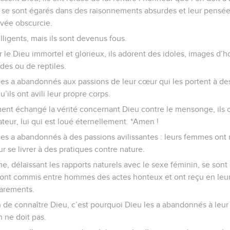
ls se sont égarés dans des raisonnements absurdes et leur pens
uvée obscurcie.
elligents, mais ils sont devenus fous.
er le Dieu immortel et glorieux, ils adorent des idoles, images d
des ou de reptiles.
les a abandonnés aux passions de leur cœur qui les portent à de
’ils ont avili leur propre corps.
ment échangé la vérité concernant Dieu contre le mensonge, ils o
ateur, lui qui est loué éternellement. *Amen !
les a abandonnés à des passions avilissantes : leurs femmes ont 
r se livrer à des pratiques contre nature.
 délaissant les rapports naturels avec le sexe féminin, se sont
ls ont commis entre hommes des actes honteux et ont reçu en leur
garements.
n de connaître Dieu, c’est pourquoi Dieu les a abandonnés à leur
n ne doit pas.