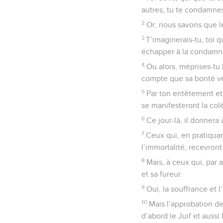
autres, tu te condamnes
2
Or, nous savons que l
3
T’imaginerais-tu, toi
échapper à la condamna
4
Ou alors, méprises-tu 
compte que sa bonté ve
5
Par ton entêtement et 
se manifesteront la col
6
Ce jour-là, il donnera
7
Ceux qui, en pratiqua
l’immortalité, recevront 
8
Mais, à ceux qui, par 
et sa fureur.
9
Oui, la souffrance et 
10
Mais l’approbation de 
d’abord le Juif et aussi 