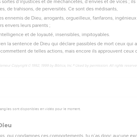
 sortes d’injustices et de méchancetés, d’envies et de vices ; ils 
es, de trahisons, de perversités. Ce sont des médisants,
s ennemis de Dieu, arrogants, orgueilleux, fanfarons, ingénieux à 
s envers leurs parents ;
ntelligence et de loyauté, insensibles, impitoyables.
bien la sentence de Dieu qui déclare passibles de mort ceux qui a
 commettent de telles actions, mais encore ils approuvent ceux qu
Semeur Copyright © 1992, 1999 by Biblica, Inc.® Used by permission. All rights reserv
vangiles sont disponibles en vidéo pour le moment.
Dieu
sois, qui condamnes ces comportements, tu n’as donc aucune exc