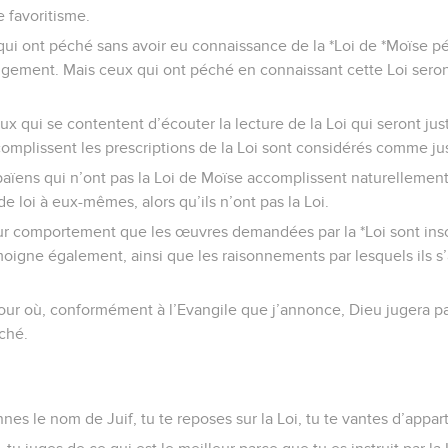
e favoritisme.
ui ont péché sans avoir eu connaissance de la *Loi de *Moïse pér
jugement. Mais ceux qui ont péché en connaissant cette Loi ser
ux qui se contentent d’écouter la lecture de la Loi qui seront ju
omplissent les prescriptions de la Loi sont considérés comme ju
s païens qui n’ont pas la Loi de Moïse accomplissent naturelleme
 de loi à eux-mêmes, alors qu’ils n’ont pas la Loi.
eur comportement que les œuvres demandées par la *Loi sont insc
oigne également, ainsi que les raisonnements par lesquels ils s
 jour où, conformément à l’Evangile que j’annonce, Dieu jugera pa
ché.
nnes le nom de Juif, tu te reposes sur la Loi, tu te vantes d’appar