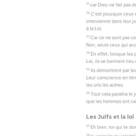
11
car Dieu ne fait pas d
12
C’est pourquoi ceux q
intervienne dans leur 
à la Loi.
13
Car ce ne sont pas ce
Non, seuls ceux qui acc
14
En effet, lorsque le
Loi, ils se tiennent lieu
15
Ils démontrent par l
Leur conscience en tém
les uns les autres.
16
Tout cela paraîtra le
que les hommes ont ca
Les Juifs et la loi
17
Eh bien, toi qui te do
18