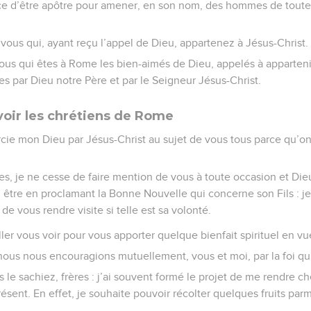
grâce d’être apôtre pour amener, en son nom, des hommes de toutes
vous qui, ayant reçu l’appel de Dieu, appartenez à Jésus-Christ.
tous qui êtes à Rome les bien-aimés de Dieu, appelés à appartenir
s par Dieu notre Père et par le Seigneur Jésus-Christ.
 voir les chrétiens de Rome
rcie mon Dieu par Jésus-Christ au sujet de vous tous parce qu’on
es, je ne cesse de faire mention de vous à toute occasion et Die
n être en proclamant la Bonne Nouvelle qui concerne son Fils : 
de vous rendre visite si telle est sa volonté.
’aller vous voir pour vous apporter quelque bienfait spirituel en vu
nous nous encouragions mutuellement, vous et moi, par la foi q
 le sachiez, frères : j’ai souvent formé le projet de me rendre ch
sent. En effet, je souhaite pouvoir récolter quelques fruits pa