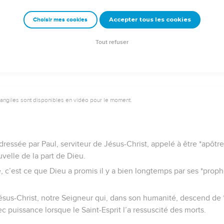
emeur Copyright © 1992, 1999 by Biblica, Inc.® Used by permission. All rights reser
Accepter tous les cookies
Choisir mes cookies
Tout refuser
vangiles sont disponibles en vidéo pour le moment.
dressée par Paul, serviteur de Jésus-Christ, appelé à être *apôtre
elle de la part de Dieu.
 c’est ce que Dieu a promis il y a bien longtemps par ses *proph
 Jésus-Christ, notre Seigneur qui, dans son humanité, descend de 
c puissance lorsque le Saint-Esprit l’a ressuscité des morts.