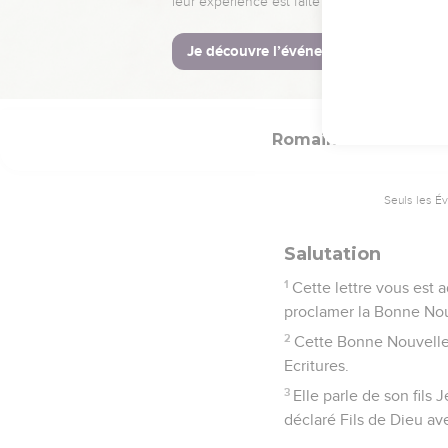
La Bible Du S
Romains
1
Seuls les É
Salutation
1
Cette lettre vous est a
proclamer la Bonne Nouv
2
Cette Bonne Nouvelle,
Ecritures.
3
Elle parle de son fils
déclaré Fils de Dieu ave