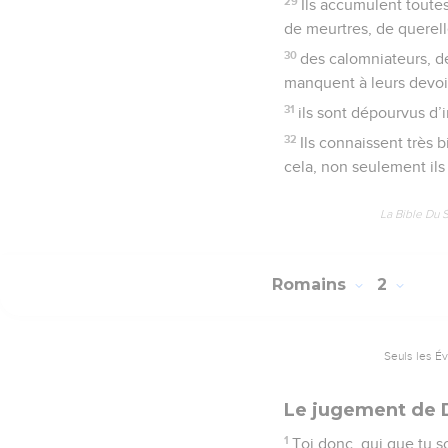
29
Ils accumulent toutes
de meurtres, de querell
30
des calomniateurs, de
manquent à leurs devoir
31
ils sont dépourvus d’i
32
Ils connaissent très 
cela, non seulement ils
La Bible Du 
Romains
2
Seuls les É
Le jugement de 
1
Toi donc, qui que tu 