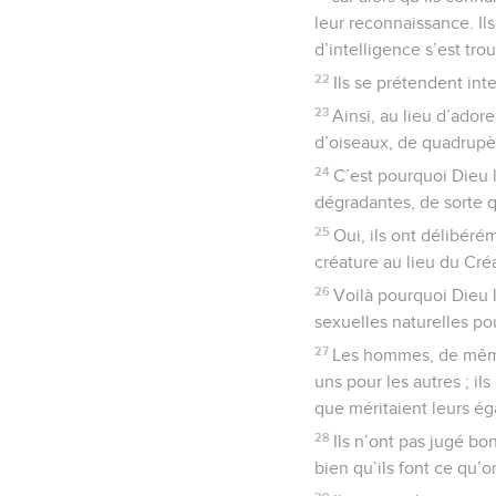
leur reconnaissance. I
d’intelligence s’est tro
22
Ils se prétendent int
23
Ainsi, au lieu d’ador
d’oiseaux, de quadrupè
24
C’est pourquoi Dieu 
dégradantes, de sorte qu
25
Oui, ils ont délibéré
créature au lieu du Cré
26
Voilà pourquoi Dieu 
sexuelles naturelles pou
27
Les hommes, de même,
uns pour les autres ; i
que méritaient leurs é
28
Ils n’ont pas jugé bo
bien qu’ils font ce qu’o