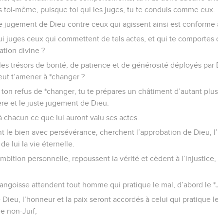
 toi-même, puisque toi qui les juges, tu te conduis comme eux.
e jugement de Dieu contre ceux qui agissent ainsi est conforme à
 qui juges ceux qui commettent de tels actes, et qui te comporte
tion divine ?
les trésors de bonté, de patience et de générosité déployés par 
ut t’amener à *changer ?
ton refus de *changer, tu te prépares un châtiment d’autant plus
ère et le juste jugement de Dieu.
 à chacun ce que lui auront valu ses actes.
nt le bien avec persévérance, cherchent l’approbation de Dieu, l
de lui la vie éternelle.
ambition personnelle, repoussent la vérité et cèdent à l’injustice
l’angoisse attendent tout homme qui pratique le mal, d’abord le *Ju
Dieu, l’honneur et la paix seront accordés à celui qui pratique le 
le non-Juif,