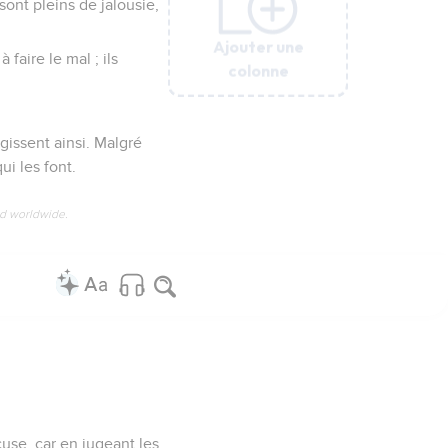
sont pleins de jalousie,
Ajouter une
Ajouter une
Ajouter une
Ajouter une
Ajouter une
faire le mal ; ils
colonne
colonne
colonne
colonne
colonne
gissent ainsi. Malgré
i les font.
ed worldwide.
use, car en jugeant les