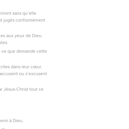
iront sans qu’elle
ont jugés conformément
stes aux yeux de Dieu.
stes.
nt ce que demande cette
rites dans leur cœur.
’accusent ou s’excusent
r Jésus-Christ tout ce
tenir à Dieu,