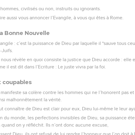
 hommes, civilisés ou non, instruits ou ignorants.
ire aussi vous annoncer l’Evangile, à vous qui êtes à Rome.
la Bonne Nouvelle
Evangile : c’est la puissance de Dieu par laquelle il *sauve tous ceu
-Juifs.
 nous révèle en quoi consiste la justice que Dieu accorde : elle es
 il est dit dans l’Ecriture : Le juste vivra par la foi.
t coupables
 manifeste sa colère contre les hommes qui ne l’honorent pas et
insi malhonnêtement la vérité.
ut connaître de Dieu est clair pour eux, Dieu lui-même le leur aya
on du monde, les perfections invisibles de Dieu, sa puissance éter
quand on y réfléchit. Ils n’ont donc aucune excuse,
issent Dieu, ils ont refusé de lui rendre l’honneur que l’on doit à