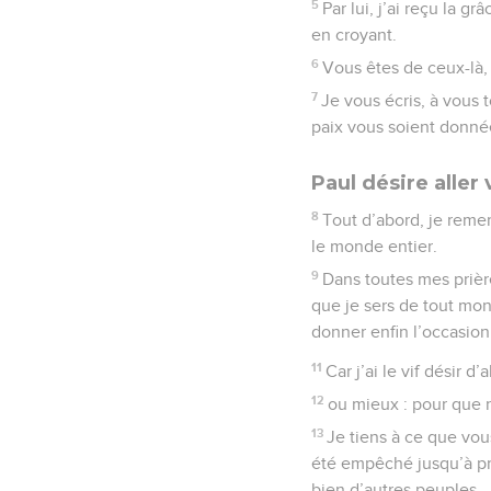
5
Par lui, j’ai reçu la 
en croyant.
6
Vous êtes de ceux-là, 
7
Je vous écris, à vous 
paix vous soient donnée
Paul désire aller
8
Tout d’abord, je reme
le monde entier.
9
Dans toutes mes prièr
que je sers de tout mo
donner enfin l’occasion 
11
Car j’ai le vif désir d
12
ou mieux : pour que 
13
Je tiens à ce que vous
été empêché jusqu’à pré
bien d’autres peuples.