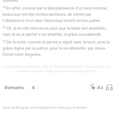
hommes.
19
En effet, comme par la désobéissance d’un seul homme,
beaucoup ont été rendus pécheurs, de même par
l’obéissance d’un seul, beaucoup seront rendus justes.
20
Or, la loi est intervenue pour que la faute soit amplifiée ;
mais là où le péché s’est amplifié, la grâce a surabondé.
21
De la sorte, comme le péché a régné avec la mort, ainsi la
grâce règne par la justice, pour la vie éternelle, par Jésus-
Christ notre Seigneur.
© Société biblique française – Bibli’O, 1978, avec autorisation. Pour vous procurer
une Bible imprimée, rendez-vous sur www.editionsbiblio.fr
Romains
6
Seuls les Évangiles sont disponibles en vidéo pour le moment.