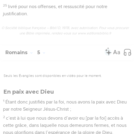
25
livré pour nos offenses, et ressuscité pour notre
justification.
© Société biblique française – Bibli’O, 1978, avec autorisation. Pour vous procurer
une Bible imprimée, rendez-vous sur www.editionsbiblio.fr
Romains
5
Seuls les Évangiles sont disponibles en vidéo pour le moment.
En paix avec Dieu
1
Étant donc justifiés par la foi, nous avons la paix avec Dieu
par notre Seigneur Jésus-Christ ;
2
c’est à lui que nous devons d’avoir eu [par la foi] accès à
cette grâce, dans laquelle nous demeurons fermes, et nous
nous glorifions dans l’espérance de la gloire de Dieu.