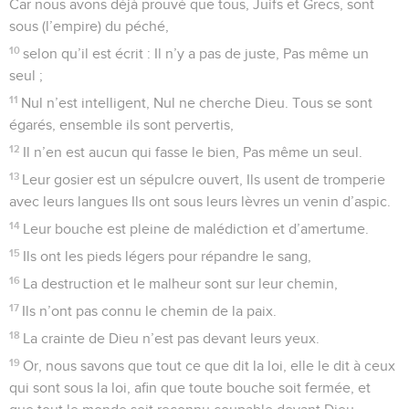
Car nous avons déjà prouvé que tous, Juifs et Grecs, sont
sous (l’empire) du péché,
10
selon qu’il est écrit : Il n’y a pas de juste, Pas même un
seul ;
11
Nul n’est intelligent, Nul ne cherche Dieu. Tous se sont
égarés, ensemble ils sont pervertis,
12
Il n’en est aucun qui fasse le bien, Pas même un seul.
13
Leur gosier est un sépulcre ouvert, Ils usent de tromperie
avec leurs langues Ils ont sous leurs lèvres un venin d’aspic.
14
Leur bouche est pleine de malédiction et d’amertume.
15
Ils ont les pieds légers pour répandre le sang,
16
La destruction et le malheur sont sur leur chemin,
17
Ils n’ont pas connu le chemin de la paix.
18
La crainte de Dieu n’est pas devant leurs yeux.
19
Or, nous savons que tout ce que dit la loi, elle le dit à ceux
qui sont sous la loi, afin que toute bouche soit fermée, et