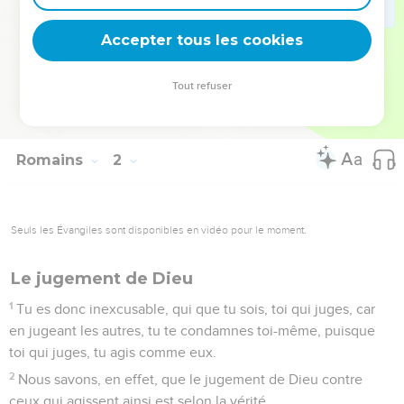
non seulement ils les font, mais encore ils approuvent ceux
Accepter tous les cookies
qui les pratiquent.
© Société biblique française – Bibli’O, 1978, avec autorisation. Pour vous procurer
Tout refuser
une Bible imprimée, rendez-vous sur www.editionsbiblio.fr
Romains
2
Seuls les Évangiles sont disponibles en vidéo pour le moment.
Le jugement de Dieu
1
Tu es donc inexcusable, qui que tu sois, toi qui juges, car
en jugeant les autres, tu te condamnes toi-même, puisque
toi qui juges, tu agis comme eux.
2
Nous savons, en effet, que le jugement de Dieu contre
ceux qui agissent ainsi est selon la vérité.