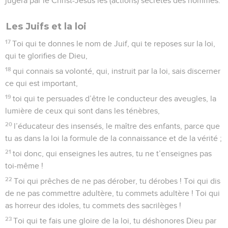
jugera par le Christ-Jésus les (actions) secrètes des hommes.
Les Juifs et la loi
17
Toi qui te donnes le nom de Juif, qui te reposes sur la loi,
qui te glorifies de Dieu,
18
qui connais sa volonté, qui, instruit par la loi, sais discerner
ce qui est important,
19
toi qui te persuades d’être le conducteur des aveugles, la
lumière de ceux qui sont dans les ténèbres,
20
l’éducateur des insensés, le maître des enfants, parce que
tu as dans la loi la formule de la connaissance et de la vérité ;
21
toi donc, qui enseignes les autres, tu ne t’enseignes pas
toi-même !
22
Toi qui prêches de ne pas dérober, tu dérobes ! Toi qui dis
de ne pas commettre adultère, tu commets adultère ! Toi qui
as horreur des idoles, tu commets des sacrilèges !
23
Toi qui te fais une gloire de la loi, tu déshonores Dieu par