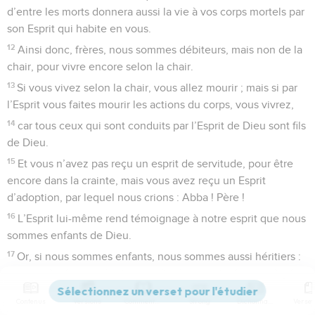
d’entre les morts donnera aussi la vie à vos corps mortels par
son Esprit qui habite en vous.
12
Ainsi donc, frères, nous sommes débiteurs, mais non de la
chair, pour vivre encore selon la chair.
13
Si vous vivez selon la chair, vous allez mourir ; mais si par
l’Esprit vous faites mourir les actions du corps, vous vivrez,
14
car tous ceux qui sont conduits par l’Esprit de Dieu sont fils
de Dieu.
15
Et vous n’avez pas reçu un esprit de servitude, pour être
encore dans la crainte, mais vous avez reçu un Esprit
d’adoption, par lequel nous crions : Abba ! Père !
16
L’Esprit lui-même rend témoignage à notre esprit que nous
sommes enfants de Dieu.
17
Or, si nous sommes enfants, nous sommes aussi héritiers :
héritiers de Dieu, et cohéritiers de Christ, si toutefois nous
souffrons avec lui, afin d’être aussi glorifiés avec lui.
Contenus
Versions
Commentaires
Strong
Dictionnaire