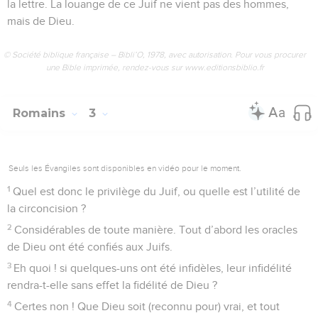
la lettre. La louange de ce Juif ne vient pas des hommes,
mais de Dieu.
© Société biblique française – Bibli’O, 1978, avec autorisation. Pour vous procurer
une Bible imprimée, rendez-vous sur www.editionsbiblio.fr
Romains
3
Seuls les Évangiles sont disponibles en vidéo pour le moment.
1
Quel est donc le privilège du Juif, ou quelle est l’utilité de
la circoncision ?
2
Considérables de toute manière. Tout d’abord les oracles
de Dieu ont été confiés aux Juifs.
3
Eh quoi ! si quelques-uns ont été infidèles, leur infidélité
rendra-t-elle sans effet la fidélité de Dieu ?
4
Certes non ! Que Dieu soit (reconnu pour) vrai, et tout