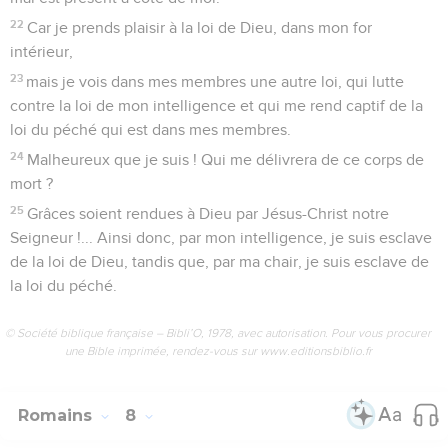
22
Car je prends plaisir à la loi de Dieu, dans mon for
intérieur,
23
mais je vois dans mes membres une autre loi, qui lutte
contre la loi de mon intelligence et qui me rend captif de la
loi du péché qui est dans mes membres.
24
Malheureux que je suis ! Qui me délivrera de ce corps de
mort ?
25
Grâces soient rendues à Dieu par Jésus-Christ notre
Seigneur !... Ainsi donc, par mon intelligence, je suis esclave
de la loi de Dieu, tandis que, par ma chair, je suis esclave de
la loi du péché.
© Société biblique française – Bibli’O, 1978, avec autorisation. Pour vous procurer
une Bible imprimée, rendez-vous sur www.editionsbiblio.fr
Romains
8