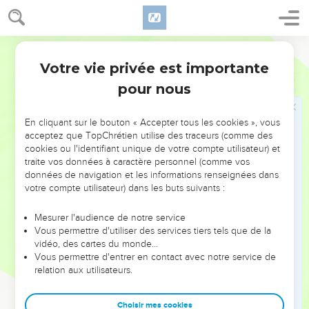
naturelles par des actes contre nature ;
27
et de même les hommes, abandonnant les relations
naturelles avec la femme, se sont enflammés dans leurs
Segond 1978 (Colombe)
désirs, les uns pour les autres ; ils commettent l’infamie,
Votre vie privée est importante
Romains
1
homme avec homme, et reçoivent en eux-mêmes le salaire
pour nous
que mérite leur égarement.
28
Comme ils n’ont pas jugé bon d’avoir la connaissance de
En cliquant sur le bouton « Accepter tous les cookies », vous
Dieu, Dieu les a livrés à une mentalité réprouvée, pour
acceptez que TopChrétien utilise des traceurs (comme des
commettre des choses indignes ;
cookies ou l'identifiant unique de votre compte utilisateur) et
traite vos données à caractère personnel (comme vos
29
ils sont remplis de toute espèce d’injustice, de
données de navigation et les informations renseignées dans
méchanceté, de cupidité, de perfidie ; pleins d’envie, de
votre compte utilisateur) dans les buts suivants :
meurtre, de discorde, de fraude, de vice ;
30
rapporteurs, médisants, impies, emportés, orgueilleux,
Mesurer l'audience de notre service
Vous permettre d'utiliser des services tiers tels que de la
fanfarons, ingénieux au mal, rebelles à leurs parents, sans
vidéo, des cartes du monde…
intelligence,
Vous permettre d'entrer en contact avec notre service de
31
relation aux utilisateurs.
sans loyauté, sans affection, [sans indulgence], sans pitié.
32
Et bien qu’ils connaissent le décret de Dieu, selon lequel
Choisir mes cookies
ceux qui pratiquent de telles choses sont dignes de mort,