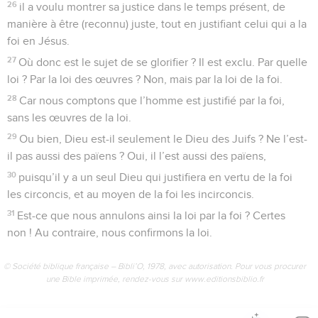
26
il a voulu montrer sa justice dans le temps présent, de
manière à être (reconnu) juste, tout en justifiant celui qui a la
foi en Jésus.
27
Où donc est le sujet de se glorifier ? Il est exclu. Par quelle
loi ? Par la loi des œuvres ? Non, mais par la loi de la foi.
28
Car nous comptons que l’homme est justifié par la foi,
sans les œuvres de la loi.
29
Ou bien, Dieu est-il seulement le Dieu des Juifs ? Ne l’est-
il pas aussi des païens ? Oui, il l’est aussi des païens,
30
puisqu’il y a un seul Dieu qui justifiera en vertu de la foi
les circoncis, et au moyen de la foi les incirconcis.
31
Est-ce que nous annulons ainsi la loi par la foi ? Certes
non ! Au contraire, nous confirmons la loi.
© Société biblique française – Bibli’O, 1978, avec autorisation. Pour vous procurer
une Bible imprimée, rendez-vous sur www.editionsbiblio.fr