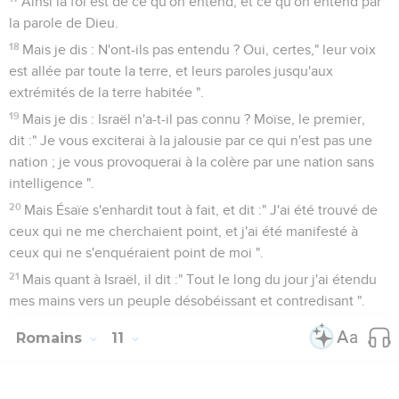
Ainsi la foi est de ce qu'on entend, et ce qu'on entend par
la parole de Dieu.
18
Mais je dis : N'ont-ils pas entendu ? Oui, certes," leur voix
est allée par toute la terre, et leurs paroles jusqu'aux
extrémités de la terre habitée ".
19
Mais je dis : Israël n'a-t-il pas connu ? Moïse, le premier,
dit :" Je vous exciterai à la jalousie par ce qui n'est pas une
nation ; je vous provoquerai à la colère par une nation sans
intelligence ".
20
Mais Ésaïe s'enhardit tout à fait, et dit :" J'ai été trouvé de
ceux qui ne me cherchaient point, et j'ai été manifesté à
ceux qui ne s'enquéraient point de moi ".
21
Mais quant à Israël, il dit :" Tout le long du jour j'ai étendu
mes mains vers un peuple désobéissant et contredisant ".
Romains
11