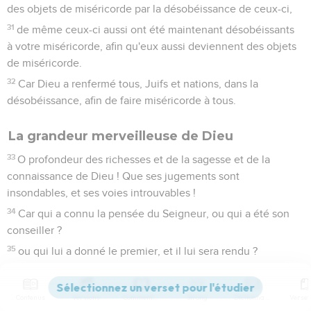
des objets de miséricorde par la désobéissance de ceux-ci,
31
de même ceux-ci aussi ont été maintenant désobéissants
à votre miséricorde, afin qu'eux aussi deviennent des objets
de miséricorde.
32
Car Dieu a renfermé tous, Juifs et nations, dans la
désobéissance, afin de faire miséricorde à tous.
La grandeur merveilleuse de Dieu
33
O profondeur des richesses et de la sagesse et de la
connaissance de Dieu ! Que ses jugements sont
insondables, et ses voies introuvables !
34
Car qui a connu la pensée du Seigneur, ou qui a été son
conseiller ?
35
ou qui lui a donné le premier, et il lui sera rendu ?
36
Car de lui, et par lui, et pour lui, sont toutes choses ! A lui
soit la gloire éternellement ! Amen.
Contenus
Versions
Commentaires
Strong
Dictionnaire