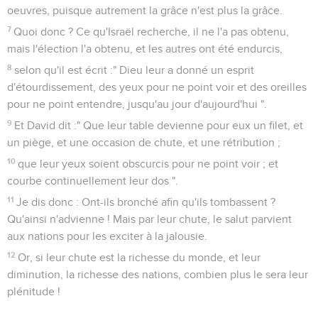
oeuvres, puisque autrement la grâce n'est plus la grâce.
7
Quoi donc ? Ce qu'Israël recherche, il ne l'a pas obtenu,
mais l'élection l'a obtenu, et les autres ont été endurcis,
8
selon qu'il est écrit :" Dieu leur a donné un esprit
d'étourdissement, des yeux pour ne point voir et des oreilles
pour ne point entendre, jusqu'au jour d'aujourd'hui ".
9
Et David dit :" Que leur table devienne pour eux un filet, et
un piège, et une occasion de chute, et une rétribution ;
10
que leur yeux soient obscurcis pour ne point voir ; et
courbe continuellement leur dos ".
11
Je dis donc : Ont-ils bronché afin qu'ils tombassent ?
Qu'ainsi n'advienne ! Mais par leur chute, le salut parvient
aux nations pour les exciter à la jalousie.
12
Or, si leur chute est la richesse du monde, et leur
diminution, la richesse des nations, combien plus le sera leur
plénitude !