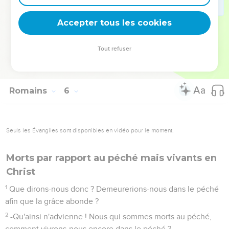
l'obéissance d'un seul, plusieurs seront constitués justes.
20
Or la loi est intervenue afin que la faute abondât ; mais là
Accepter tous les cookies
où le péché abondait, la grâce a surabondé,
21
afin que, comme le péché a régné par la mort, ainsi aussi
Tout refuser
la grâce régnât par la justice pour la vie éternelle par Jésus
Christ notre Seigneur.
Romains
6
Seuls les Évangiles sont disponibles en vidéo pour le moment.
Morts par rapport au péché mais vivants en
Christ
1
Que dirons-nous donc ? Demeurerions-nous dans le péché
afin que la grâce abonde ?
2
-Qu'ainsi n'advienne ! Nous qui sommes morts au péché,
comment vivrons-nous encore dans le péché ?