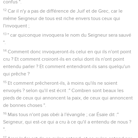
confus ".
12
Car il n'y a pas de différence de Juif et de Grec, car le
même Seigneur de tous est riche envers tous ceux qui
l'invoquent ;
13
" car quiconque invoquera le nom du Seigneur sera sauvé
".
14
Comment donc invoqueront-ils celui en qui ils n'ont point
cru ? Et comment croiront-ils en celui dont ils n'ont point
entendu parler ? Et comment entendront-ils sans quelqu'un
qui prêche ?
15
Et comment prêcheront-ils, à moins qu'ils ne soient
envoyés ? selon qu'il est écrit :" Combien sont beaux les
pieds de ceux qui annoncent la paix, de ceux qui annoncent
de bonnes choses ".
16
Mais tous n'ont pas obéi à l'évangile ; car Ésaïe dit :"
Seigneur, qui est-ce qui a cru à ce qu'il a entendu de nous ?
".
17