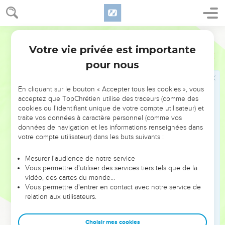
plutôt la grâce de Dieu et le don ont abondé envers
plusieurs, par la grâce qui est d'un seul homme, Jésus Christ.
Darby
16
Et n'en est-il pas du don comme de ce qui est arrivé par un
Votre vie privée est importante
seul qui a péché ? car le jugement vient d'un seul en
Romains
5
condamnation, -mais le don de grâce, de plusieurs fautes, en
pour nous
justification.
17
Car si, par la faute d'un seul, la mort a régné par un seul,
En cliquant sur le bouton « Accepter tous les cookies », vous
acceptez que TopChrétien utilise des traceurs (comme des
beaucoup plutôt ceux qui reçoivent l'abondance de la grâce
cookies ou l'identifiant unique de votre compte utilisateur) et
et du don de la justice, régneront-ils en vie par un seul,
traite vos données à caractère personnel (comme vos
Jésus Christ) ;
données de navigation et les informations renseignées dans
votre compte utilisateur) dans les buts suivants :
18
ainsi donc, comme par une seule faute les conséquences
de cette faute furent envers tous les hommes en
Mesurer l'audience de notre service
condamnation, ainsi aussi par une seule justice les
Vous permettre d'utiliser des services tiers tels que de la
conséquences de cette justice furent envers tous les
vidéo, des cartes du monde…
Vous permettre d'entrer en contact avec notre service de
hommes en justification de vie.
relation aux utilisateurs.
19
Car comme par la désobéissance d'un seul homme
plusieurs ont été constitués pécheurs, ainsi aussi par
Choisir mes cookies