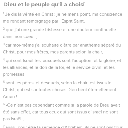
Dieu et le peuple qu'il a choisi
1
Je dis la vérité en Christ ; je ne mens point, ma conscience
me rendant témoignage par l'Esprit Saint,
2
que j'ai une grande tristesse et une douleur continuelle
dans mon coeur ;
3
car moi-même j'ai souhaité d'être par anathème séparé du
Christ, pour mes frères, mes parents selon la chair,
4
qui sont Israélites, auxquels sont l'adoption, et la gloire, et
les alliances, et le don de la loi, et le service divin, et les
promesses ;
5
sont les pères, et desquels, selon la chair, est issus le
Christ, qui est sur toutes choses Dieu béni éternellement.
Amen !
6
-Ce n'est pas cependant comme si la parole de Dieu avait
été sans effet, car tous ceux qui sont issus d'Israël ne sont
pas Israël ;
7
aussi, pour être la semence d'Abraham, ils ne sont pas tous