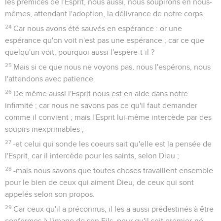
les prémices de l'Esprit, nous aussi, nous soupirons en nous-
mêmes, attendant l'adoption, la délivrance de notre corps.
24
Car nous avons été sauvés en espérance : or une
espérance qu'on voit n'est pas une espérance ; car ce que
quelqu'un voit, pourquoi aussi l'espère-t-il ?
25
Mais si ce que nous ne voyons pas, nous l'espérons, nous
l'attendons avec patience.
26
De même aussi l'Esprit nous est en aide dans notre
infirmité ; car nous ne savons pas ce qu'il faut demander
comme il convient ; mais l'Esprit lui-même intercède par des
soupirs inexprimables ;
27
-et celui qui sonde les coeurs sait qu'elle est la pensée de
l'Esprit, car il intercède pour les saints, selon Dieu ;
28
-mais nous savons que toutes choses travaillent ensemble
pour le bien de ceux qui aiment Dieu, de ceux qui sont
appelés selon son propos.
29
Car ceux qu'il a préconnus, il les a aussi prédestinés à être
conformes à l'image de son Fils, pour qu'il soit premier-né