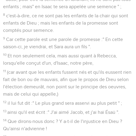
enfants ; mais" en Isaac te sera appelée une semence " ;
8
c'est-à-dire, ce ne sont pas les enfants de la chair qui sont
enfants de Dieu ; mais les enfants de la promesse sont
comptés pour semence.
9
Car cette parole est une parole de promesse :" En cette
saison-ci, je viendrai, et Sara aura un fils ".
10
Et non seulement cela, mais aussi quant à Rebecca,
lorsqu'elle conçut d'un, d'Isaac, notre père,
11
(car avant que les enfants fussent nés et qu'ils eussent rien
fait de bon ou de mauvais, afin que le propos de Dieu selon
l'élection demeurât, non point sur le principe des oeuvres,
mais de celui qui appelle,)
12
il lui fut dit :" Le plus grand sera asservi au plus petit " ;
13
ainsi qu'il est écrit :" J'ai aimé Jacob, et j'ai haï Ésaü ".
14
Que dirons-nous donc ? Y a-t-il de l'injustice en Dieu ?
Qu'ainsi n'advienne !