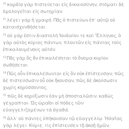
10
καρδίᾳ γὰρ πιστεύεται εἰς δικαιοσύνην, στόματι δὲ
ὁμολογεῖται εἰς σωτηρίαν·
11
λέγει γὰρ ἡ γραφή· Πᾶς ὁ πιστεύων ἐπ’ αὐτῷ οὐ
καταισχυνθήσεται.
12
οὐ γάρ ἐστιν διαστολὴ Ἰουδαίου τε καὶ Ἕλληνος, ὁ
γὰρ αὐτὸς κύριος πάντων, πλουτῶν εἰς πάντας τοὺς
ἐπικαλουμένους αὐτόν·
13
Πᾶς γὰρ ὃς ἂν ἐπικαλέσηται τὸ ὄνομα κυρίου
σωθήσεται.
14
Πῶς οὖν ἐπικαλέσωνται εἰς ὃν οὐκ ἐπίστευσαν; πῶς
δὲ πιστεύσωσιν οὗ οὐκ ἤκουσαν; πῶς δὲ ἀκούσωσιν
χωρὶς κηρύσσοντος;
15
πῶς δὲ κηρύξωσιν ἐὰν μὴ ἀποσταλῶσιν; καθὼς
γέγραπται· Ὡς ὡραῖοι οἱ πόδες τῶν
εὐαγγελιζομένων τὰ ἀγαθά.
16
ἀλλ’ οὐ πάντες ὑπήκουσαν τῷ εὐαγγελίῳ· Ἠσαΐας
γὰρ λέγει· Κύριε, τίς ἐπίστευσεν τῇ ἀκοῇ ἡμῶν;