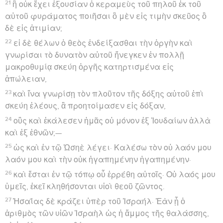
21
ἢ οὐκ ἔχει ἐξουσίαν ὁ κεραμεὺς τοῦ πηλοῦ ἐκ τοῦ
αὐτοῦ φυράματος ποιῆσαι ὃ μὲν εἰς τιμὴν σκεῦος ὃ
δὲ εἰς ἀτιμίαν;
22
εἰ δὲ θέλων ὁ θεὸς ἐνδείξασθαι τὴν ὀργὴν καὶ
γνωρίσαι τὸ δυνατὸν αὐτοῦ ἤνεγκεν ἐν πολλῇ
μακροθυμίᾳ σκεύη ὀργῆς κατηρτισμένα εἰς
ἀπώλειαν,
23
καὶ ἵνα γνωρίσῃ τὸν πλοῦτον τῆς δόξης αὐτοῦ ἐπὶ
σκεύη ἐλέους, ἃ προητοίμασεν εἰς δόξαν,
24
οὓς καὶ ἐκάλεσεν ἡμᾶς οὐ μόνον ἐξ Ἰουδαίων ἀλλὰ
καὶ ἐξ ἐθνῶν;—
25
ὡς καὶ ἐν τῷ Ὡσηὲ λέγει· Καλέσω τὸν οὐ λαόν μου
λαόν μου καὶ τὴν οὐκ ἠγαπημένην ἠγαπημένην·
26
καὶ ἔσται ἐν τῷ τόπῳ οὗ ἐρρέθη αὐτοῖς· Οὐ λαός μου
ὑμεῖς, ἐκεῖ κληθήσονται υἱοὶ θεοῦ ζῶντος.
27
Ἠσαΐας δὲ κράζει ὑπὲρ τοῦ Ἰσραήλ· Ἐὰν ᾖ ὁ
ἀριθμὸς τῶν υἱῶν Ἰσραὴλ ὡς ἡ ἄμμος τῆς θαλάσσης,