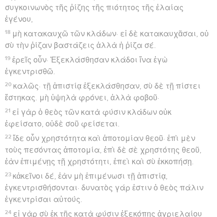
συγκοινωνὸς τῆς ῥίζης τῆς πιότητος τῆς ἐλαίας
ἐγένου,
18
μὴ κατακαυχῶ τῶν κλάδων· εἰ δὲ κατακαυχᾶσαι, οὐ
σὺ τὴν ῥίζαν βαστάζεις ἀλλὰ ἡ ῥίζα σέ.
19
ἐρεῖς οὖν· Ἐξεκλάσθησαν κλάδοι ἵνα ἐγὼ
ἐγκεντρισθῶ.
20
καλῶς· τῇ ἀπιστίᾳ ἐξεκλάσθησαν, σὺ δὲ τῇ πίστει
ἕστηκας. μὴ ὑψηλὰ φρόνει, ἀλλὰ φοβοῦ·
21
εἰ γὰρ ὁ θεὸς τῶν κατὰ φύσιν κλάδων οὐκ
ἐφείσατο, οὐδὲ σοῦ φείσεται.
22
ἴδε οὖν χρηστότητα καὶ ἀποτομίαν θεοῦ· ἐπὶ μὲν
τοὺς πεσόντας ἀποτομία, ἐπὶ δὲ σὲ χρηστότης θεοῦ,
ἐὰν ἐπιμένῃς τῇ χρηστότητι, ἐπεὶ καὶ σὺ ἐκκοπήσῃ.
23
κἀκεῖνοι δέ, ἐὰν μὴ ἐπιμένωσι τῇ ἀπιστίᾳ,
ἐγκεντρισθήσονται· δυνατὸς γάρ ἐστιν ὁ θεὸς πάλιν
ἐγκεντρίσαι αὐτούς.
24
εἰ γὰρ σὺ ἐκ τῆς κατὰ φύσιν ἐξεκόπης ἀγριελαίου