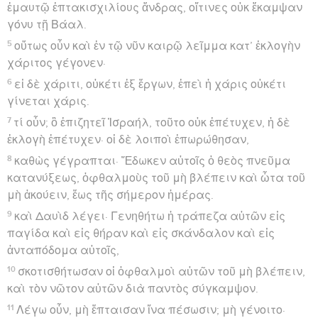
ἐμαυτῷ ἑπτακισχιλίους ἄνδρας, οἵτινες οὐκ ἔκαμψαν
γόνυ τῇ Βάαλ.
5
οὕτως οὖν καὶ ἐν τῷ νῦν καιρῷ λεῖμμα κατ’ ἐκλογὴν
χάριτος γέγονεν·
6
εἰ δὲ χάριτι, οὐκέτι ἐξ ἔργων, ἐπεὶ ἡ χάρις οὐκέτι
γίνεται χάρις.
7
τί οὖν; ὃ ἐπιζητεῖ Ἰσραήλ, τοῦτο οὐκ ἐπέτυχεν, ἡ δὲ
ἐκλογὴ ἐπέτυχεν· οἱ δὲ λοιποὶ ἐπωρώθησαν,
8
καθὼς γέγραπται· Ἔδωκεν αὐτοῖς ὁ θεὸς πνεῦμα
κατανύξεως, ὀφθαλμοὺς τοῦ μὴ βλέπειν καὶ ὦτα τοῦ
μὴ ἀκούειν, ἕως τῆς σήμερον ἡμέρας.
9
καὶ Δαυὶδ λέγει· Γενηθήτω ἡ τράπεζα αὐτῶν εἰς
παγίδα καὶ εἰς θήραν καὶ εἰς σκάνδαλον καὶ εἰς
ἀνταπόδομα αὐτοῖς,
10
σκοτισθήτωσαν οἱ ὀφθαλμοὶ αὐτῶν τοῦ μὴ βλέπειν,
καὶ τὸν νῶτον αὐτῶν διὰ παντὸς σύγκαμψον.
11
Λέγω οὖν, μὴ ἔπταισαν ἵνα πέσωσιν; μὴ γένοιτο·