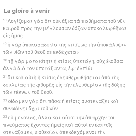
La gloire à venir
18
Λογίζομαι γὰρ ὅτι οὐκ ἄξια τὰ παθήματα τοῦ νῦν
καιροῦ πρὸς τὴν μέλλουσαν δόξαν ἀποκαλυφθῆναι
εἰς ἡμᾶς.
19
ἡ γὰρ ἀποκαραδοκία τῆς κτίσεως τὴν ἀποκάλυψιν
τῶν υἱῶν τοῦ θεοῦ ἀπεκδέχεται·
20
τῇ γὰρ ματαιότητι ἡ κτίσις ὑπετάγη, οὐχ ἑκοῦσα
ἀλλὰ διὰ τὸν ὑποτάξαντα, ἐφ’ ἑλπίδι
21
ὅτι καὶ αὐτὴ ἡ κτίσις ἐλευθερωθήσεται ἀπὸ τῆς
δουλείας τῆς φθορᾶς εἰς τὴν ἐλευθερίαν τῆς δόξης
τῶν τέκνων τοῦ θεοῦ.
22
οἴδαμεν γὰρ ὅτι πᾶσα ἡ κτίσις συστενάζει καὶ
συνωδίνει ἄχρι τοῦ νῦν·
23
οὐ μόνον δέ, ἀλλὰ καὶ αὐτοὶ τὴν ἀπαρχὴν τοῦ
πνεύματος ἔχοντες ἡμεῖς καὶ αὐτοὶ ἐν ἑαυτοῖς
στενάζομεν, υἱοθεσίαν ἀπεκδεχόμενοι τὴν