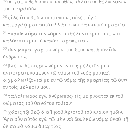
19
οὐ γὰρ ὃ θέλω ποιῶ ἀγαθόν, ἀλλὰ ὃ οὐ θέλω κακὸν
τοῦτο πράσσω.
20
εἰ δὲ ὃ οὐ θέλω τοῦτο ποιῶ, οὐκέτι ἐγὼ
κατεργάζομαι αὐτὸ ἀλλὰ ἡ οἰκοῦσα ἐν ἐμοὶ ἁμαρτία.
21
Εὑρίσκω ἄρα τὸν νόμον τῷ θέλοντι ἐμοὶ ποιεῖν τὸ
καλὸν ὅτι ἐμοὶ τὸ κακὸν παράκειται·
22
συνήδομαι γὰρ τῷ νόμῳ τοῦ θεοῦ κατὰ τὸν ἔσω
ἄνθρωπον,
23
βλέπω δὲ ἕτερον νόμον ἐν τοῖς μέλεσίν μου
ἀντιστρατευόμενον τῷ νόμῳ τοῦ νοός μου καὶ
αἰχμαλωτίζοντά με ἐν τῷ νόμῳ τῆς ἁμαρτίας τῷ ὄντι
ἐν τοῖς μέλεσίν μου.
24
ταλαίπωρος ἐγὼ ἄνθρωπος· τίς με ῥύσεται ἐκ τοῦ
σώματος τοῦ θανάτου τούτου;
25
χάρις τῷ θεῷ διὰ Ἰησοῦ Χριστοῦ τοῦ κυρίου ἡμῶν.
Ἄρα οὖν αὐτὸς ἐγὼ τῷ μὲν νοῒ δουλεύω νόμῳ θεοῦ, τῇ
δὲ σαρκὶ νόμῳ ἁμαρτίας.