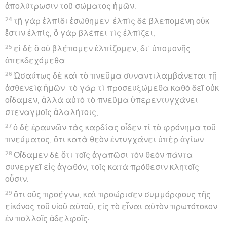
ἀπολύτρωσιν τοῦ σώματος ἡμῶν.
24
τῇ γὰρ ἐλπίδι ἐσώθημεν· ἐλπὶς δὲ βλεπομένη οὐκ
ἔστιν ἐλπίς, ὃ γὰρ βλέπει τίς ἐλπίζει;
25
εἰ δὲ ὃ οὐ βλέπομεν ἐλπίζομεν, δι’ ὑπομονῆς
ἀπεκδεχόμεθα.
26
Ὡσαύτως δὲ καὶ τὸ πνεῦμα συναντιλαμβάνεται τῇ
ἀσθενείᾳ ἡμῶν· τὸ γὰρ τί προσευξώμεθα καθὸ δεῖ οὐκ
οἴδαμεν, ἀλλὰ αὐτὸ τὸ πνεῦμα ὑπερεντυγχάνει
στεναγμοῖς ἀλαλήτοις,
27
ὁ δὲ ἐραυνῶν τὰς καρδίας οἶδεν τί τὸ φρόνημα τοῦ
πνεύματος, ὅτι κατὰ θεὸν ἐντυγχάνει ὑπὲρ ἁγίων.
28
Οἴδαμεν δὲ ὅτι τοῖς ἀγαπῶσι τὸν θεὸν πάντα
συνεργεῖ εἰς ἀγαθόν, τοῖς κατὰ πρόθεσιν κλητοῖς
οὖσιν.
29
ὅτι οὓς προέγνω, καὶ προώρισεν συμμόρφους τῆς
εἰκόνος τοῦ υἱοῦ αὐτοῦ, εἰς τὸ εἶναι αὐτὸν πρωτότοκον
ἐν πολλοῖς ἀδελφοῖς·