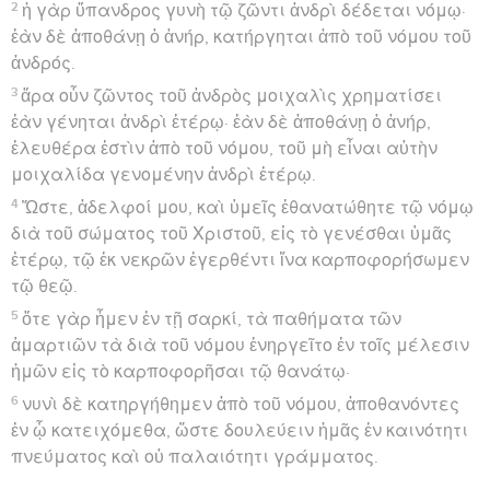
2
ἡ γὰρ ὕπανδρος γυνὴ τῷ ζῶντι ἀνδρὶ δέδεται νόμῳ·
ἐὰν δὲ ἀποθάνῃ ὁ ἀνήρ, κατήργηται ἀπὸ τοῦ νόμου τοῦ
ἀνδρός.
3
ἄρα οὖν ζῶντος τοῦ ἀνδρὸς μοιχαλὶς χρηματίσει
ἐὰν γένηται ἀνδρὶ ἑτέρῳ· ἐὰν δὲ ἀποθάνῃ ὁ ἀνήρ,
ἐλευθέρα ἐστὶν ἀπὸ τοῦ νόμου, τοῦ μὴ εἶναι αὐτὴν
μοιχαλίδα γενομένην ἀνδρὶ ἑτέρῳ.
4
Ὥστε, ἀδελφοί μου, καὶ ὑμεῖς ἐθανατώθητε τῷ νόμῳ
διὰ τοῦ σώματος τοῦ Χριστοῦ, εἰς τὸ γενέσθαι ὑμᾶς
ἑτέρῳ, τῷ ἐκ νεκρῶν ἐγερθέντι ἵνα καρποφορήσωμεν
τῷ θεῷ.
5
ὅτε γὰρ ἦμεν ἐν τῇ σαρκί, τὰ παθήματα τῶν
ἁμαρτιῶν τὰ διὰ τοῦ νόμου ἐνηργεῖτο ἐν τοῖς μέλεσιν
ἡμῶν εἰς τὸ καρποφορῆσαι τῷ θανάτῳ·
6
νυνὶ δὲ κατηργήθημεν ἀπὸ τοῦ νόμου, ἀποθανόντες
ἐν ᾧ κατειχόμεθα, ὥστε δουλεύειν ἡμᾶς ἐν καινότητι
πνεύματος καὶ οὐ παλαιότητι γράμματος.