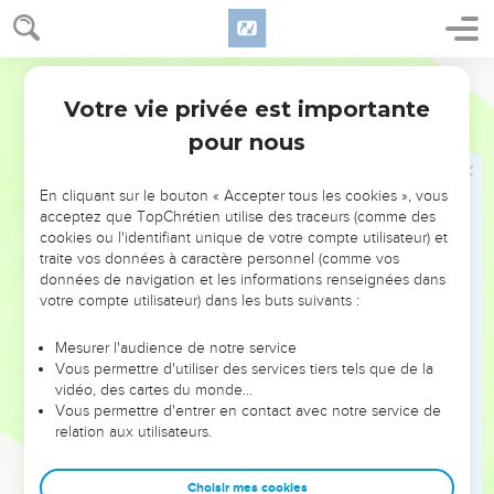
ἐκ πολλῶν παραπτωμάτων εἰς δικαίωμα.
17
εἰ γὰρ τῷ τοῦ ἑνὸς παραπτώματι ὁ θάνατος
ἐβασίλευσεν διὰ τοῦ ἑνός, πολλῷ μᾶλλον οἱ τὴν
Hébreu / Grec - Texte original
περισσείαν τῆς χάριτος καὶ τῆς δωρεᾶς τῆς
Votre vie privée est importante
Romains
5
δικαιοσύνης λαμβάνοντες ἐν ζωῇ βασιλεύσουσιν διὰ
pour nous
τοῦ ἑνὸς Ἰησοῦ Χριστοῦ.
18
Ἄρα οὖν ὡς δι’ ἑνὸς παραπτώματος εἰς πάντας
En cliquant sur le bouton « Accepter tous les cookies », vous
ἀνθρώπους εἰς κατάκριμα, οὕτως καὶ δι’ ἑνὸς
acceptez que TopChrétien utilise des traceurs (comme des
δικαιώματος εἰς πάντας ἀνθρώπους εἰς δικαίωσιν
cookies ou l'identifiant unique de votre compte utilisateur) et
traite vos données à caractère personnel (comme vos
ζωῆς·
données de navigation et les informations renseignées dans
19
ὥσπερ γὰρ διὰ τῆς παρακοῆς τοῦ ἑνὸς ἀνθρώπου
votre compte utilisateur) dans les buts suivants :
ἁμαρτωλοὶ κατεστάθησαν οἱ πολλοί, οὕτως καὶ διὰ
τῆς ὑπακοῆς τοῦ ἑνὸς δίκαιοι κατασταθήσονται οἱ
Mesurer l'audience de notre service
Vous permettre d'utiliser des services tiers tels que de la
πολλοί.
vidéo, des cartes du monde…
20
νόμος δὲ παρεισῆλθεν ἵνα πλεονάσῃ τὸ
Vous permettre d'entrer en contact avec notre service de
relation aux utilisateurs.
παράπτωμα· οὗ δὲ ἐπλεόνασεν ἡ ἁμαρτία,
ὑπερεπερίσσευσεν ἡ χάρις,
Choisir mes cookies
21
ἵνα ὥσπερ ἐβασίλευσεν ἡ ἁμαρτία ἐν τῷ θανάτῳ,