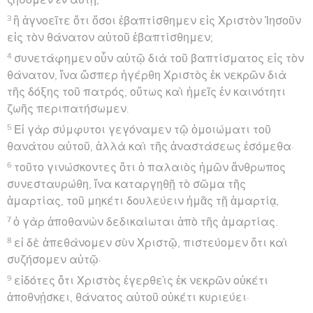
3
ἢ ἀγνοεῖτε ὅτι ὅσοι ἐβαπτίσθημεν εἰς Χριστὸν Ἰησοῦν
εἰς τὸν θάνατον αὐτοῦ ἐβαπτίσθημεν;
4
συνετάφημεν οὖν αὐτῷ διὰ τοῦ βαπτίσματος εἰς τὸν
θάνατον, ἵνα ὥσπερ ἠγέρθη Χριστὸς ἐκ νεκρῶν διὰ
τῆς δόξης τοῦ πατρός, οὕτως καὶ ἡμεῖς ἐν καινότητι
ζωῆς περιπατήσωμεν.
5
Εἰ γὰρ σύμφυτοι γεγόναμεν τῷ ὁμοιώματι τοῦ
θανάτου αὐτοῦ, ἀλλὰ καὶ τῆς ἀναστάσεως ἐσόμεθα·
6
τοῦτο γινώσκοντες ὅτι ὁ παλαιὸς ἡμῶν ἄνθρωπος
συνεσταυρώθη, ἵνα καταργηθῇ τὸ σῶμα τῆς
ἁμαρτίας, τοῦ μηκέτι δουλεύειν ἡμᾶς τῇ ἁμαρτίᾳ,
7
ὁ γὰρ ἀποθανὼν δεδικαίωται ἀπὸ τῆς ἁμαρτίας.
8
εἰ δὲ ἀπεθάνομεν σὺν Χριστῷ, πιστεύομεν ὅτι καὶ
συζήσομεν αὐτῷ·
9
εἰδότες ὅτι Χριστὸς ἐγερθεὶς ἐκ νεκρῶν οὐκέτι
ἀποθνῄσκει, θάνατος αὐτοῦ οὐκέτι κυριεύει·