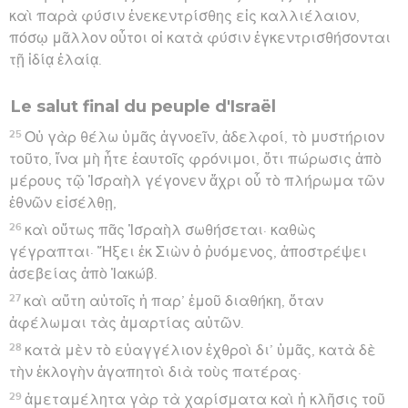
καὶ παρὰ φύσιν ἐνεκεντρίσθης εἰς καλλιέλαιον,
πόσῳ μᾶλλον οὗτοι οἱ κατὰ φύσιν ἐγκεντρισθήσονται
τῇ ἰδίᾳ ἐλαίᾳ.
Le salut final du peuple d'Israël
25
Οὐ γὰρ θέλω ὑμᾶς ἀγνοεῖν, ἀδελφοί, τὸ μυστήριον
τοῦτο, ἵνα μὴ ἦτε ἑαυτοῖς φρόνιμοι, ὅτι πώρωσις ἀπὸ
μέρους τῷ Ἰσραὴλ γέγονεν ἄχρι οὗ τὸ πλήρωμα τῶν
ἐθνῶν εἰσέλθῃ,
26
καὶ οὕτως πᾶς Ἰσραὴλ σωθήσεται· καθὼς
γέγραπται· Ἥξει ἐκ Σιὼν ὁ ῥυόμενος, ἀποστρέψει
ἀσεβείας ἀπὸ Ἰακώβ.
27
καὶ αὕτη αὐτοῖς ἡ παρ’ ἐμοῦ διαθήκη, ὅταν
ἀφέλωμαι τὰς ἁμαρτίας αὐτῶν.
28
κατὰ μὲν τὸ εὐαγγέλιον ἐχθροὶ δι’ ὑμᾶς, κατὰ δὲ
τὴν ἐκλογὴν ἀγαπητοὶ διὰ τοὺς πατέρας·
29
ἀμεταμέλητα γὰρ τὰ χαρίσματα καὶ ἡ κλῆσις τοῦ