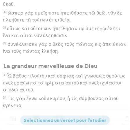
θεοῦ.
30
ὥσπερ γὰρ ὑμεῖς ποτε ἠπειθήσατε τῷ θεῷ, νῦν δὲ
ἠλεήθητε τῇ τούτων ἀπειθείᾳ,
31
οὕτως καὶ οὗτοι νῦν ἠπείθησαν τῷ ὑμετέρῳ ἐλέει
ἵνα καὶ αὐτοὶ νῦν ἐλεηθῶσιν·
32
συνέκλεισεν γὰρ ὁ θεὸς τοὺς πάντας εἰς ἀπείθειαν
ἵνα τοὺς πάντας ἐλεήσῃ.
La grandeur merveilleuse de Dieu
33
Ὦ βάθος πλούτου καὶ σοφίας καὶ γνώσεως θεοῦ· ὡς
ἀνεξεραύνητα τὰ κρίματα αὐτοῦ καὶ ἀνεξιχνίαστοι
αἱ ὁδοὶ αὐτοῦ.
34
Τίς γὰρ ἔγνω νοῦν κυρίου; ἢ τίς σύμβουλος αὐτοῦ
ἐγένετο;
35
ἢ τίς προέδωκεν αὐτῷ, καὶ ἀνταποδοθήσεται αὐτῷ;
36
ὅτι ἐξ αὐτοῦ καὶ δι’ αὐτοῦ καὶ εἰς αὐτὸν τὰ πάντα·
Contenus
Versions
Commentaires
Strong
Dictionnaire
αὐτῷ ἡ δόξα εἰς τοὺς αἰῶνας, ἀμήν.