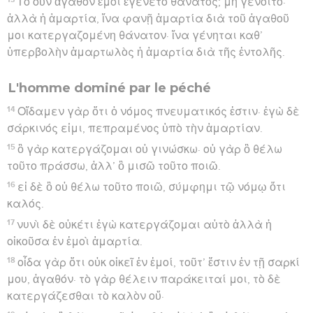
Τὸ οὖν ἀγαθὸν ἐμοὶ ἐγένετο θάνατος; μὴ γένοιτο·
ἀλλὰ ἡ ἁμαρτία, ἵνα φανῇ ἁμαρτία διὰ τοῦ ἀγαθοῦ
μοι κατεργαζομένη θάνατον· ἵνα γένηται καθ’
ὑπερβολὴν ἁμαρτωλὸς ἡ ἁμαρτία διὰ τῆς ἐντολῆς.
L'homme dominé par le péché
14
Οἴδαμεν γὰρ ὅτι ὁ νόμος πνευματικός ἐστιν· ἐγὼ δὲ
σάρκινός εἰμι, πεπραμένος ὑπὸ τὴν ἁμαρτίαν.
15
ὃ γὰρ κατεργάζομαι οὐ γινώσκω· οὐ γὰρ ὃ θέλω
τοῦτο πράσσω, ἀλλ’ ὃ μισῶ τοῦτο ποιῶ.
16
εἰ δὲ ὃ οὐ θέλω τοῦτο ποιῶ, σύμφημι τῷ νόμῳ ὅτι
καλός.
17
νυνὶ δὲ οὐκέτι ἐγὼ κατεργάζομαι αὐτὸ ἀλλὰ ἡ
οἰκοῦσα ἐν ἐμοὶ ἁμαρτία.
18
οἶδα γὰρ ὅτι οὐκ οἰκεῖ ἐν ἐμοί, τοῦτ’ ἔστιν ἐν τῇ σαρκί
μου, ἀγαθόν· τὸ γὰρ θέλειν παράκειταί μοι, τὸ δὲ
κατεργάζεσθαι τὸ καλὸν οὔ·