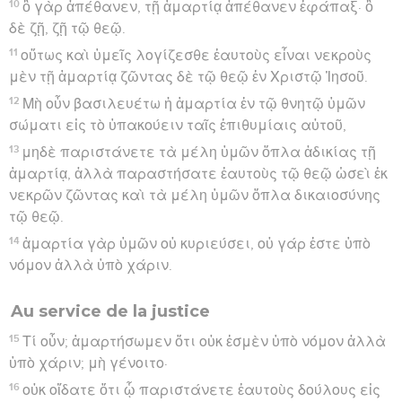
10
ὃ γὰρ ἀπέθανεν, τῇ ἁμαρτίᾳ ἀπέθανεν ἐφάπαξ· ὃ
δὲ ζῇ, ζῇ τῷ θεῷ.
11
οὕτως καὶ ὑμεῖς λογίζεσθε ἑαυτοὺς εἶναι νεκροὺς
μὲν τῇ ἁμαρτίᾳ ζῶντας δὲ τῷ θεῷ ἐν Χριστῷ Ἰησοῦ.
12
Μὴ οὖν βασιλευέτω ἡ ἁμαρτία ἐν τῷ θνητῷ ὑμῶν
σώματι εἰς τὸ ὑπακούειν ταῖς ἐπιθυμίαις αὐτοῦ,
13
μηδὲ παριστάνετε τὰ μέλη ὑμῶν ὅπλα ἀδικίας τῇ
ἁμαρτίᾳ, ἀλλὰ παραστήσατε ἑαυτοὺς τῷ θεῷ ὡσεὶ ἐκ
νεκρῶν ζῶντας καὶ τὰ μέλη ὑμῶν ὅπλα δικαιοσύνης
τῷ θεῷ.
14
ἁμαρτία γὰρ ὑμῶν οὐ κυριεύσει, οὐ γάρ ἐστε ὑπὸ
νόμον ἀλλὰ ὑπὸ χάριν.
Au service de la justice
15
Τί οὖν; ἁμαρτήσωμεν ὅτι οὐκ ἐσμὲν ὑπὸ νόμον ἀλλὰ
ὑπὸ χάριν; μὴ γένοιτο·
16
οὐκ οἴδατε ὅτι ᾧ παριστάνετε ἑαυτοὺς δούλους εἰς