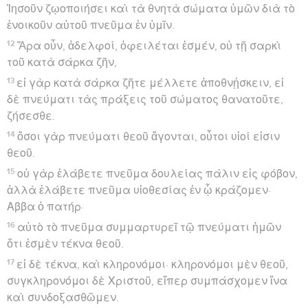
Ἰησοῦν ζῳοποιήσει καὶ τὰ θνητὰ σώματα ὑμῶν διὰ τὸ
ἐνοικοῦν αὐτοῦ πνεῦμα ἐν ὑμῖν.
12
Ἄρα οὖν, ἀδελφοί, ὀφειλέται ἐσμέν, οὐ τῇ σαρκὶ
τοῦ κατὰ σάρκα ζῆν,
13
εἰ γὰρ κατὰ σάρκα ζῆτε μέλλετε ἀποθνῄσκειν, εἰ
δὲ πνεύματι τὰς πράξεις τοῦ σώματος θανατοῦτε,
ζήσεσθε.
14
ὅσοι γὰρ πνεύματι θεοῦ ἄγονται, οὗτοι υἱοί εἰσιν
θεοῦ.
15
οὐ γὰρ ἐλάβετε πνεῦμα δουλείας πάλιν εἰς φόβον,
ἀλλὰ ἐλάβετε πνεῦμα υἱοθεσίας ἐν ᾧ κράζομεν·
Αββα ὁ πατήρ·
16
αὐτὸ τὸ πνεῦμα συμμαρτυρεῖ τῷ πνεύματι ἡμῶν
ὅτι ἐσμὲν τέκνα θεοῦ.
17
εἰ δὲ τέκνα, καὶ κληρονόμοι· κληρονόμοι μὲν θεοῦ,
συγκληρονόμοι δὲ Χριστοῦ, εἴπερ συμπάσχομεν ἵνα
καὶ συνδοξασθῶμεν.