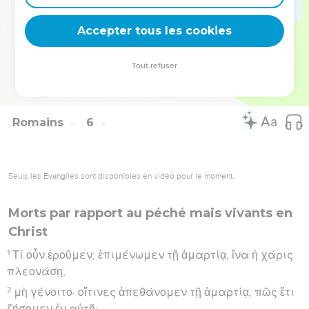
οὕτως καὶ ἡ χάρις βασιλεύσῃ διὰ δικαιοσύνης εἰς
Accepter tous les cookies
ζωὴν αἰώνιον διὰ Ἰησοῦ Χριστοῦ τοῦ κυρίου ἡμῶν.
Hébreu : © Westminster Leningrad Codex - tanach.us --- Grec : © 2010 by the
Tout refuser
Society of Biblical Literature and Logos Bible Software - sblgnt.com
Romains
6
Seuls les Évangiles sont disponibles en vidéo pour le moment.
Morts par rapport au péché mais vivants en
Christ
1
Τί οὖν ἐροῦμεν; ἐπιμένωμεν τῇ ἁμαρτίᾳ, ἵνα ἡ χάρις
πλεονάσῃ;
2
μὴ γένοιτο· οἵτινες ἀπεθάνομεν τῇ ἁμαρτίᾳ, πῶς ἔτι
ζήσομεν ἐν αὐτῇ;