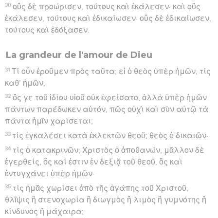
30
οὓς δὲ προώρισεν, τούτους καὶ ἐκάλεσεν· καὶ οὓς
ἐκάλεσεν, τούτους καὶ ἐδικαίωσεν· οὓς δὲ ἐδικαίωσεν,
τούτους καὶ ἐδόξασεν.
La grandeur de l'amour de Dieu
31
Τί οὖν ἐροῦμεν πρὸς ταῦτα; εἰ ὁ θεὸς ὑπὲρ ἡμῶν, τίς
καθ’ ἡμῶν;
32
ὅς γε τοῦ ἰδίου υἱοῦ οὐκ ἐφείσατο, ἀλλὰ ὑπὲρ ἡμῶν
πάντων παρέδωκεν αὐτόν, πῶς οὐχὶ καὶ σὺν αὐτῷ τὰ
πάντα ἡμῖν χαρίσεται;
33
τίς ἐγκαλέσει κατὰ ἐκλεκτῶν θεοῦ; θεὸς ὁ δικαιῶν·
34
τίς ὁ κατακρινῶν; Χριστὸς ὁ ἀποθανών, μᾶλλον δὲ
ἐγερθείς, ὅς καί ἐστιν ἐν δεξιᾷ τοῦ θεοῦ, ὃς καὶ
ἐντυγχάνει ὑπὲρ ἡμῶν·
35
τίς ἡμᾶς χωρίσει ἀπὸ τῆς ἀγάπης τοῦ Χριστοῦ;
θλῖψις ἢ στενοχωρία ἢ διωγμὸς ἢ λιμὸς ἢ γυμνότης ἢ
κίνδυνος ἢ μάχαιρα;