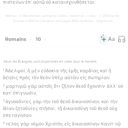
πιστεύων ἐπ’ αὐτῷ οὐ καταισχυνθήσεται.
Hébreu : © Westminster Leningrad Codex - tanach.us --- Grec : © 2010 by the
Society of Biblical Literature and Logos Bible Software - sblgnt.com
Romains
10
Seuls les Évangiles sont disponibles en vidéo pour le moment.
1
Ἀδελφοί, ἡ μὲν εὐδοκία τῆς ἐμῆς καρδίας καὶ ἡ
δέησις πρὸς τὸν θεὸν ὑπὲρ αὐτῶν εἰς σωτηρίαν.
2
μαρτυρῶ γὰρ αὐτοῖς ὅτι ζῆλον θεοῦ ἔχουσιν· ἀλλ’ οὐ
κατ’ ἐπίγνωσιν,
3
ἀγνοοῦντες γὰρ τὴν τοῦ θεοῦ δικαιοσύνην, καὶ τὴν
ἰδίαν ζητοῦντες στῆσαι, τῇ δικαιοσύνῃ τοῦ θεοῦ οὐχ
ὑπετάγησαν·
4
τέλος γὰρ νόμου Χριστὸς εἰς δικαιοσύνην παντὶ τῷ