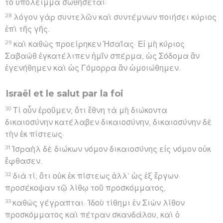
τὸ ὑπόλειμμα σωθήσεται·
28
λόγον γὰρ συντελῶν καὶ συντέμνων ποιήσει κύριος
ἐπὶ τῆς γῆς.
29
καὶ καθὼς προείρηκεν Ἠσαΐας· Εἰ μὴ κύριος
Σαβαὼθ ἐγκατέλιπεν ἡμῖν σπέρμα, ὡς Σόδομα ἂν
ἐγενήθημεν καὶ ὡς Γόμορρα ἂν ὡμοιώθημεν.
Israël et le salut par la foi
30
Τί οὖν ἐροῦμεν; ὅτι ἔθνη τὰ μὴ διώκοντα
δικαιοσύνην κατέλαβεν δικαιοσύνην, δικαιοσύνην δὲ
τὴν ἐκ πίστεως·
31
Ἰσραὴλ δὲ διώκων νόμον δικαιοσύνης εἰς νόμον οὐκ
ἔφθασεν.
32
διὰ τί; ὅτι οὐκ ἐκ πίστεως ἀλλ’ ὡς ἐξ ἔργων·
προσέκοψαν τῷ λίθῳ τοῦ προσκόμματος,
33
καθὼς γέγραπται· Ἰδοὺ τίθημι ἐν Σιὼν λίθον
προσκόμματος καὶ πέτραν σκανδάλου, καὶ ὁ