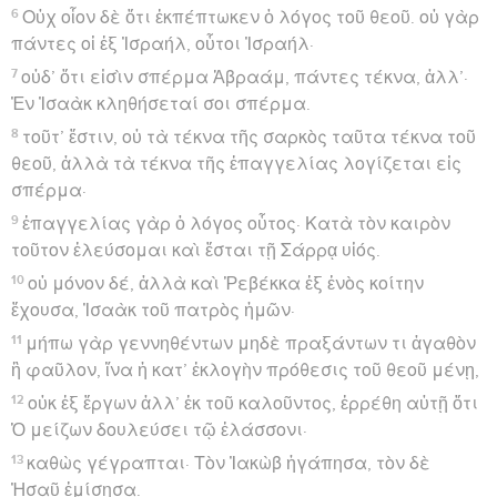
6
Οὐχ οἷον δὲ ὅτι ἐκπέπτωκεν ὁ λόγος τοῦ θεοῦ. οὐ γὰρ
πάντες οἱ ἐξ Ἰσραήλ, οὗτοι Ἰσραήλ·
7
οὐδ’ ὅτι εἰσὶν σπέρμα Ἀβραάμ, πάντες τέκνα, ἀλλ’·
Ἐν Ἰσαὰκ κληθήσεταί σοι σπέρμα.
8
τοῦτ’ ἔστιν, οὐ τὰ τέκνα τῆς σαρκὸς ταῦτα τέκνα τοῦ
θεοῦ, ἀλλὰ τὰ τέκνα τῆς ἐπαγγελίας λογίζεται εἰς
σπέρμα·
9
ἐπαγγελίας γὰρ ὁ λόγος οὗτος· Κατὰ τὸν καιρὸν
τοῦτον ἐλεύσομαι καὶ ἔσται τῇ Σάρρᾳ υἱός.
10
οὐ μόνον δέ, ἀλλὰ καὶ Ῥεβέκκα ἐξ ἑνὸς κοίτην
ἔχουσα, Ἰσαὰκ τοῦ πατρὸς ἡμῶν·
11
μήπω γὰρ γεννηθέντων μηδὲ πραξάντων τι ἀγαθὸν
ἢ φαῦλον, ἵνα ἡ κατ’ ἐκλογὴν πρόθεσις τοῦ θεοῦ μένῃ,
12
οὐκ ἐξ ἔργων ἀλλ’ ἐκ τοῦ καλοῦντος, ἐρρέθη αὐτῇ ὅτι
Ὁ μείζων δουλεύσει τῷ ἐλάσσονι·
13
καθὼς γέγραπται· Τὸν Ἰακὼβ ἠγάπησα, τὸν δὲ
Ἠσαῦ ἐμίσησα.