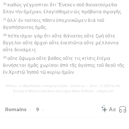
36
καθὼς γέγραπται ὅτι Ἕνεκεν σοῦ θανατούμεθα
ὅλην τὴν ἡμέραν, ἐλογίσθημεν ὡς πρόβατα σφαγῆς.
37
ἀλλ’ ἐν τούτοις πᾶσιν ὑπερνικῶμεν διὰ τοῦ
ἀγαπήσαντος ἡμᾶς.
38
πέπεισμαι γὰρ ὅτι οὔτε θάνατος οὔτε ζωὴ οὔτε
ἄγγελοι οὔτε ἀρχαὶ οὔτε ἐνεστῶτα οὔτε μέλλοντα
οὔτε δυνάμεις
39
οὔτε ὕψωμα οὔτε βάθος οὔτε τις κτίσις ἑτέρα
δυνήσεται ἡμᾶς χωρίσαι ἀπὸ τῆς ἀγάπης τοῦ θεοῦ τῆς
ἐν Χριστῷ Ἰησοῦ τῷ κυρίῳ ἡμῶν.
Hébreu : © Westminster Leningrad Codex - tanach.us --- Grec : © 2010 by the
Society of Biblical Literature and Logos Bible Software - sblgnt.com
Romains
9