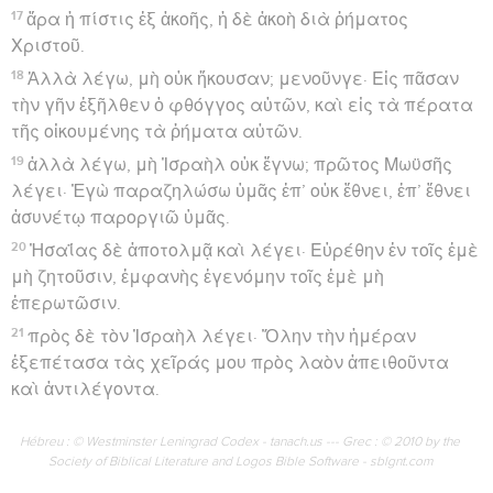
17
ἄρα ἡ πίστις ἐξ ἀκοῆς, ἡ δὲ ἀκοὴ διὰ ῥήματος
Χριστοῦ.
18
Ἀλλὰ λέγω, μὴ οὐκ ἤκουσαν; μενοῦνγε· Εἰς πᾶσαν
τὴν γῆν ἐξῆλθεν ὁ φθόγγος αὐτῶν, καὶ εἰς τὰ πέρατα
τῆς οἰκουμένης τὰ ῥήματα αὐτῶν.
19
ἀλλὰ λέγω, μὴ Ἰσραὴλ οὐκ ἔγνω; πρῶτος Μωϋσῆς
λέγει· Ἐγὼ παραζηλώσω ὑμᾶς ἐπ’ οὐκ ἔθνει, ἐπ’ ἔθνει
ἀσυνέτῳ παροργιῶ ὑμᾶς.
20
Ἠσαΐας δὲ ἀποτολμᾷ καὶ λέγει· Εὑρέθην ἐν τοῖς ἐμὲ
μὴ ζητοῦσιν, ἐμφανὴς ἐγενόμην τοῖς ἐμὲ μὴ
ἐπερωτῶσιν.
21
πρὸς δὲ τὸν Ἰσραὴλ λέγει· Ὅλην τὴν ἡμέραν
ἐξεπέτασα τὰς χεῖράς μου πρὸς λαὸν ἀπειθοῦντα
καὶ ἀντιλέγοντα.
Hébreu : © Westminster Leningrad Codex - tanach.us --- Grec : © 2010 by the
Society of Biblical Literature and Logos Bible Software - sblgnt.com