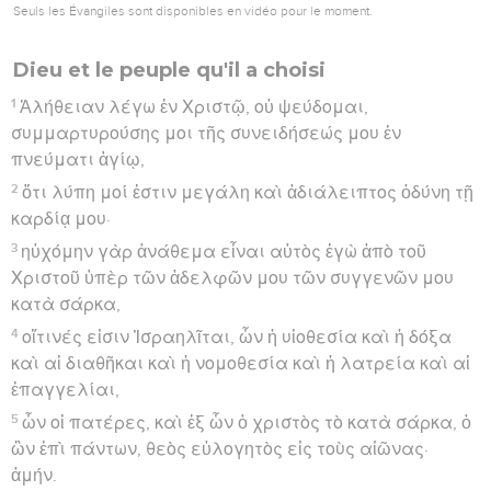
Seuls les Évangiles sont disponibles en vidéo pour le moment.
Dieu et le peuple qu'il a choisi
1
Ἀλήθειαν λέγω ἐν Χριστῷ, οὐ ψεύδομαι,
συμμαρτυρούσης μοι τῆς συνειδήσεώς μου ἐν
πνεύματι ἁγίῳ,
2
ὅτι λύπη μοί ἐστιν μεγάλη καὶ ἀδιάλειπτος ὀδύνη τῇ
καρδίᾳ μου·
3
ηὐχόμην γὰρ ἀνάθεμα εἶναι αὐτὸς ἐγὼ ἀπὸ τοῦ
Χριστοῦ ὑπὲρ τῶν ἀδελφῶν μου τῶν συγγενῶν μου
κατὰ σάρκα,
4
οἵτινές εἰσιν Ἰσραηλῖται, ὧν ἡ υἱοθεσία καὶ ἡ δόξα
καὶ αἱ διαθῆκαι καὶ ἡ νομοθεσία καὶ ἡ λατρεία καὶ αἱ
ἐπαγγελίαι,
5
ὧν οἱ πατέρες, καὶ ἐξ ὧν ὁ χριστὸς τὸ κατὰ σάρκα, ὁ
ὢν ἐπὶ πάντων, θεὸς εὐλογητὸς εἰς τοὺς αἰῶνας·
ἀμήν.