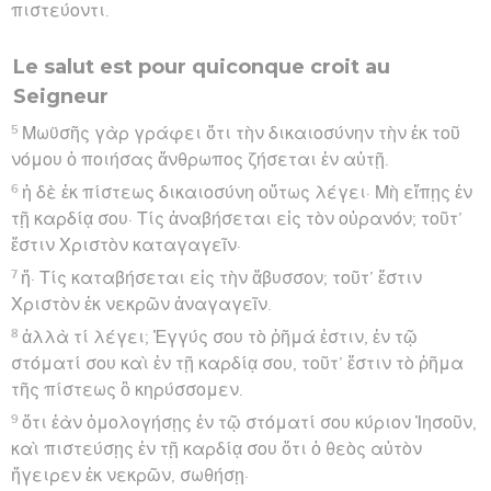
πιστεύοντι.
Le salut est pour quiconque croit au
Seigneur
5
Μωϋσῆς γὰρ γράφει ὅτι τὴν δικαιοσύνην τὴν ἐκ τοῦ
νόμου ὁ ποιήσας ἄνθρωπος ζήσεται ἐν αὐτῇ.
6
ἡ δὲ ἐκ πίστεως δικαιοσύνη οὕτως λέγει· Μὴ εἴπῃς ἐν
τῇ καρδίᾳ σου· Τίς ἀναβήσεται εἰς τὸν οὐρανόν; τοῦτ’
ἔστιν Χριστὸν καταγαγεῖν·
7
ἤ· Τίς καταβήσεται εἰς τὴν ἄβυσσον; τοῦτ’ ἔστιν
Χριστὸν ἐκ νεκρῶν ἀναγαγεῖν.
8
ἀλλὰ τί λέγει; Ἐγγύς σου τὸ ῥῆμά ἐστιν, ἐν τῷ
στόματί σου καὶ ἐν τῇ καρδίᾳ σου, τοῦτ’ ἔστιν τὸ ῥῆμα
τῆς πίστεως ὃ κηρύσσομεν.
9
ὅτι ἐὰν ὁμολογήσῃς ἐν τῷ στόματί σου κύριον Ἰησοῦν,
καὶ πιστεύσῃς ἐν τῇ καρδίᾳ σου ὅτι ὁ θεὸς αὐτὸν
ἤγειρεν ἐκ νεκρῶν, σωθήσῃ·