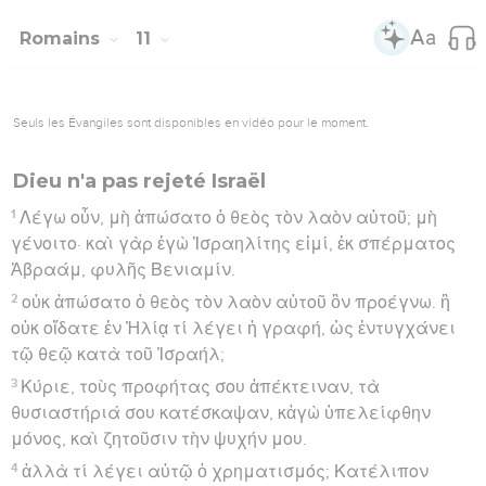
Romains
11
Seuls les Évangiles sont disponibles en vidéo pour le moment.
Dieu n'a pas rejeté Israël
1
Λέγω οὖν, μὴ ἀπώσατο ὁ θεὸς τὸν λαὸν αὐτοῦ; μὴ
γένοιτο· καὶ γὰρ ἐγὼ Ἰσραηλίτης εἰμί, ἐκ σπέρματος
Ἀβραάμ, φυλῆς Βενιαμίν.
2
οὐκ ἀπώσατο ὁ θεὸς τὸν λαὸν αὐτοῦ ὃν προέγνω. ἢ
οὐκ οἴδατε ἐν Ἠλίᾳ τί λέγει ἡ γραφή, ὡς ἐντυγχάνει
τῷ θεῷ κατὰ τοῦ Ἰσραήλ;
3
Κύριε, τοὺς προφήτας σου ἀπέκτειναν, τὰ
θυσιαστήριά σου κατέσκαψαν, κἀγὼ ὑπελείφθην
μόνος, καὶ ζητοῦσιν τὴν ψυχήν μου.
4
ἀλλὰ τί λέγει αὐτῷ ὁ χρηματισμός; Κατέλιπον