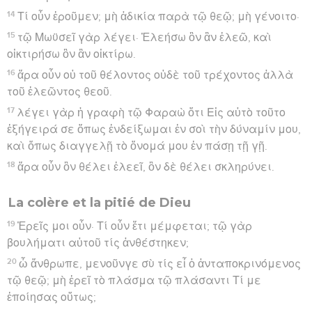
14
Τί οὖν ἐροῦμεν; μὴ ἀδικία παρὰ τῷ θεῷ; μὴ γένοιτο·
15
τῷ Μωϋσεῖ γὰρ λέγει· Ἐλεήσω ὃν ἂν ἐλεῶ, καὶ
οἰκτιρήσω ὃν ἂν οἰκτίρω.
16
ἄρα οὖν οὐ τοῦ θέλοντος οὐδὲ τοῦ τρέχοντος ἀλλὰ
τοῦ ἐλεῶντος θεοῦ.
17
λέγει γὰρ ἡ γραφὴ τῷ Φαραὼ ὅτι Εἰς αὐτὸ τοῦτο
ἐξήγειρά σε ὅπως ἐνδείξωμαι ἐν σοὶ τὴν δύναμίν μου,
καὶ ὅπως διαγγελῇ τὸ ὄνομά μου ἐν πάσῃ τῇ γῇ.
18
ἄρα οὖν ὃν θέλει ἐλεεῖ, ὃν δὲ θέλει σκληρύνει.
La colère et la pitié de Dieu
19
Ἐρεῖς μοι οὖν· Τί οὖν ἔτι μέμφεται; τῷ γὰρ
βουλήματι αὐτοῦ τίς ἀνθέστηκεν;
20
ὦ ἄνθρωπε, μενοῦνγε σὺ τίς εἶ ὁ ἀνταποκρινόμενος
τῷ θεῷ; μὴ ἐρεῖ τὸ πλάσμα τῷ πλάσαντι Τί με
ἐποίησας οὕτως;