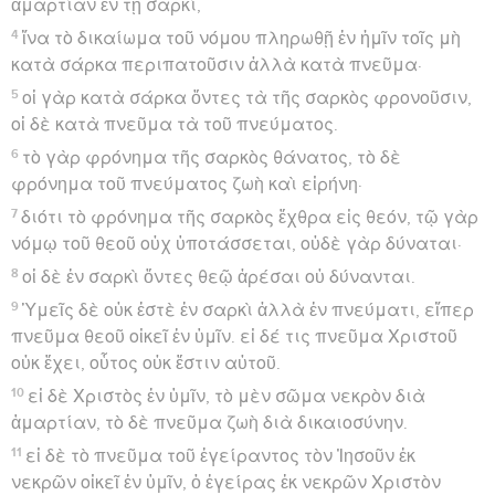
ἁμαρτίαν ἐν τῇ σαρκί,
4
ἵνα τὸ δικαίωμα τοῦ νόμου πληρωθῇ ἐν ἡμῖν τοῖς μὴ
κατὰ σάρκα περιπατοῦσιν ἀλλὰ κατὰ πνεῦμα·
5
οἱ γὰρ κατὰ σάρκα ὄντες τὰ τῆς σαρκὸς φρονοῦσιν,
οἱ δὲ κατὰ πνεῦμα τὰ τοῦ πνεύματος.
6
τὸ γὰρ φρόνημα τῆς σαρκὸς θάνατος, τὸ δὲ
φρόνημα τοῦ πνεύματος ζωὴ καὶ εἰρήνη·
7
διότι τὸ φρόνημα τῆς σαρκὸς ἔχθρα εἰς θεόν, τῷ γὰρ
νόμῳ τοῦ θεοῦ οὐχ ὑποτάσσεται, οὐδὲ γὰρ δύναται·
8
οἱ δὲ ἐν σαρκὶ ὄντες θεῷ ἀρέσαι οὐ δύνανται.
9
Ὑμεῖς δὲ οὐκ ἐστὲ ἐν σαρκὶ ἀλλὰ ἐν πνεύματι, εἴπερ
πνεῦμα θεοῦ οἰκεῖ ἐν ὑμῖν. εἰ δέ τις πνεῦμα Χριστοῦ
οὐκ ἔχει, οὗτος οὐκ ἔστιν αὐτοῦ.
10
εἰ δὲ Χριστὸς ἐν ὑμῖν, τὸ μὲν σῶμα νεκρὸν διὰ
ἁμαρτίαν, τὸ δὲ πνεῦμα ζωὴ διὰ δικαιοσύνην.
11
εἰ δὲ τὸ πνεῦμα τοῦ ἐγείραντος τὸν Ἰησοῦν ἐκ
νεκρῶν οἰκεῖ ἐν ὑμῖν, ὁ ἐγείρας ἐκ νεκρῶν Χριστὸν