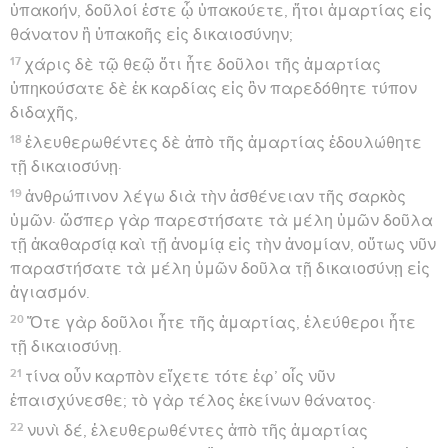
ὑπακοήν, δοῦλοί ἐστε ᾧ ὑπακούετε, ἤτοι ἁμαρτίας εἰς
θάνατον ἢ ὑπακοῆς εἰς δικαιοσύνην;
17
χάρις δὲ τῷ θεῷ ὅτι ἦτε δοῦλοι τῆς ἁμαρτίας
ὑπηκούσατε δὲ ἐκ καρδίας εἰς ὃν παρεδόθητε τύπον
διδαχῆς,
18
ἐλευθερωθέντες δὲ ἀπὸ τῆς ἁμαρτίας ἐδουλώθητε
τῇ δικαιοσύνῃ·
19
ἀνθρώπινον λέγω διὰ τὴν ἀσθένειαν τῆς σαρκὸς
ὑμῶν· ὥσπερ γὰρ παρεστήσατε τὰ μέλη ὑμῶν δοῦλα
τῇ ἀκαθαρσίᾳ καὶ τῇ ἀνομίᾳ εἰς τὴν ἀνομίαν, οὕτως νῦν
παραστήσατε τὰ μέλη ὑμῶν δοῦλα τῇ δικαιοσύνῃ εἰς
ἁγιασμόν.
20
Ὅτε γὰρ δοῦλοι ἦτε τῆς ἁμαρτίας, ἐλεύθεροι ἦτε
τῇ δικαιοσύνῃ.
21
τίνα οὖν καρπὸν εἴχετε τότε ἐφ’ οἷς νῦν
ἐπαισχύνεσθε; τὸ γὰρ τέλος ἐκείνων θάνατος·
22
νυνὶ δέ, ἐλευθερωθέντες ἀπὸ τῆς ἁμαρτίας