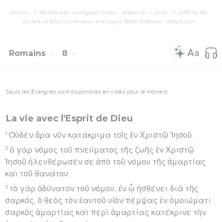
Hébreu : © Westminster Leningrad Codex - tanach.us --- Grec : © 2010 by the
Society of Biblical Literature and Logos Bible Software - sblgnt.com
Romains
8
Seuls les Évangiles sont disponibles en vidéo pour le moment.
La vie avec l'Esprit de Dieu
1
Οὐδὲν ἄρα νῦν κατάκριμα τοῖς ἐν Χριστῷ Ἰησοῦ·
2
ὁ γὰρ νόμος τοῦ πνεύματος τῆς ζωῆς ἐν Χριστῷ
Ἰησοῦ ἠλευθέρωσέν σε ἀπὸ τοῦ νόμου τῆς ἁμαρτίας
καὶ τοῦ θανάτου.
3
τὸ γὰρ ἀδύνατον τοῦ νόμου, ἐν ᾧ ἠσθένει διὰ τῆς
σαρκός, ὁ θεὸς τὸν ἑαυτοῦ υἱὸν πέμψας ἐν ὁμοιώματι
σαρκὸς ἁμαρτίας καὶ περὶ ἁμαρτίας κατέκρινε τὴν