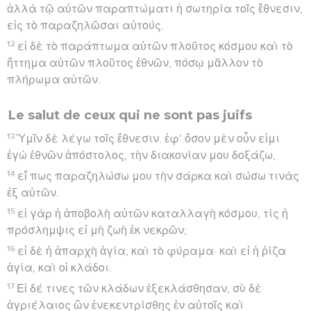
ἀλλὰ τῷ αὐτῶν παραπτώματι ἡ σωτηρία τοῖς ἔθνεσιν,
εἰς τὸ παραζηλῶσαι αὐτούς.
12
εἰ δὲ τὸ παράπτωμα αὐτῶν πλοῦτος κόσμου καὶ τὸ
ἥττημα αὐτῶν πλοῦτος ἐθνῶν, πόσῳ μᾶλλον τὸ
πλήρωμα αὐτῶν.
Le salut de ceux qui ne sont pas juifs
13
Ὑμῖν δὲ λέγω τοῖς ἔθνεσιν. ἐφ’ ὅσον μὲν οὖν εἰμι
ἐγὼ ἐθνῶν ἀπόστολος, τὴν διακονίαν μου δοξάζω,
14
εἴ πως παραζηλώσω μου τὴν σάρκα καὶ σώσω τινὰς
ἐξ αὐτῶν.
15
εἰ γὰρ ἡ ἀποβολὴ αὐτῶν καταλλαγὴ κόσμου, τίς ἡ
πρόσλημψις εἰ μὴ ζωὴ ἐκ νεκρῶν;
16
εἰ δὲ ἡ ἀπαρχὴ ἁγία, καὶ τὸ φύραμα· καὶ εἰ ἡ ῥίζα
ἁγία, καὶ οἱ κλάδοι.
17
Εἰ δέ τινες τῶν κλάδων ἐξεκλάσθησαν, σὺ δὲ
ἀγριέλαιος ὢν ἐνεκεντρίσθης ἐν αὐτοῖς καὶ