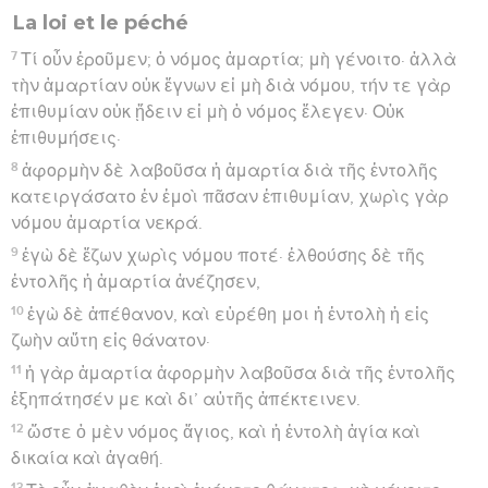
La loi et le péché
7
Τί οὖν ἐροῦμεν; ὁ νόμος ἁμαρτία; μὴ γένοιτο· ἀλλὰ
τὴν ἁμαρτίαν οὐκ ἔγνων εἰ μὴ διὰ νόμου, τήν τε γὰρ
ἐπιθυμίαν οὐκ ᾔδειν εἰ μὴ ὁ νόμος ἔλεγεν· Οὐκ
ἐπιθυμήσεις·
8
ἀφορμὴν δὲ λαβοῦσα ἡ ἁμαρτία διὰ τῆς ἐντολῆς
κατειργάσατο ἐν ἐμοὶ πᾶσαν ἐπιθυμίαν, χωρὶς γὰρ
νόμου ἁμαρτία νεκρά.
9
ἐγὼ δὲ ἔζων χωρὶς νόμου ποτέ· ἐλθούσης δὲ τῆς
ἐντολῆς ἡ ἁμαρτία ἀνέζησεν,
10
ἐγὼ δὲ ἀπέθανον, καὶ εὑρέθη μοι ἡ ἐντολὴ ἡ εἰς
ζωὴν αὕτη εἰς θάνατον·
11
ἡ γὰρ ἁμαρτία ἀφορμὴν λαβοῦσα διὰ τῆς ἐντολῆς
ἐξηπάτησέν με καὶ δι’ αὐτῆς ἀπέκτεινεν.
12
ὥστε ὁ μὲν νόμος ἅγιος, καὶ ἡ ἐντολὴ ἁγία καὶ
δικαία καὶ ἀγαθή.
13