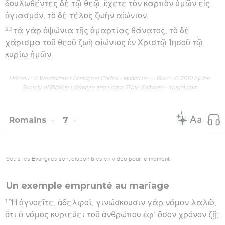
δουλωθέντες δὲ τῷ θεῷ, ἔχετε τὸν καρπὸν ὑμῶν εἰς
ἁγιασμόν, τὸ δὲ τέλος ζωὴν αἰώνιον.
23
τὰ γὰρ ὀψώνια τῆς ἁμαρτίας θάνατος, τὸ δὲ
χάρισμα τοῦ θεοῦ ζωὴ αἰώνιος ἐν Χριστῷ Ἰησοῦ τῷ
κυρίῳ ἡμῶν.
Hébreu : © Westminster Leningrad Codex - tanach.us --- Grec : © 2010 by the
Society of Biblical Literature and Logos Bible Software - sblgnt.com
Romains
7
Seuls les Évangiles sont disponibles en vidéo pour le moment.
Un exemple emprunté au mariage
1
Ἢ ἀγνοεῖτε, ἀδελφοί, γινώσκουσιν γὰρ νόμον λαλῶ,
ὅτι ὁ νόμος κυριεύει τοῦ ἀνθρώπου ἐφ’ ὅσον χρόνον ζῇ;