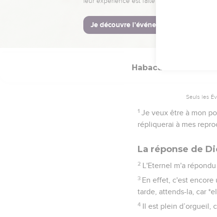
16
C'est pourquoi il offr
eux sa portion est grass
17
Va-t-il toujours vider 
Habacuc
2
Seuls les É
1
Je veux être à mon post
répliquerai à mes repro
La réponse de Die
2
L'Eternel m'a répondu e
3
En effet, c'est encore 
tarde, attends-la, car *
4
Il est plein d’orgueil, 