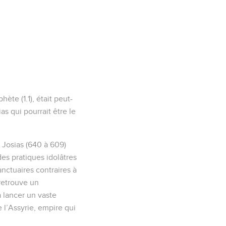
te (1.1), était peut-
s qui pourrait être le
 Josias (640 à 609)
des pratiques idolâtres
anctuaires contraires à
 retrouve un
 lancer un vaste
 l’Assyrie, empire qui