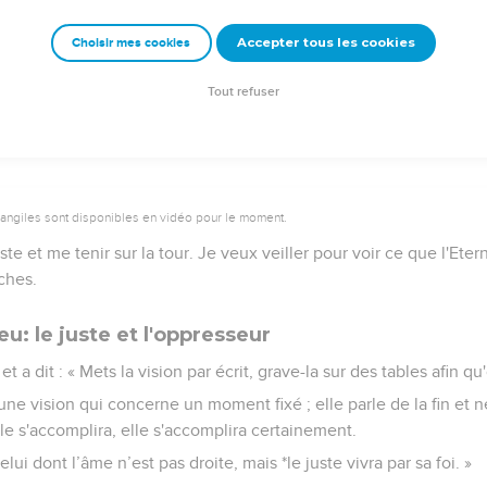
e un sacrifice à son filet, il fait brûler de l'encens en l’honneur de
Accepter tous les cookies
Choisir mes cookies
e et sa nourriture succulente.
son filet et égorger sans pitié les nations ?
Tout refuser
vangiles sont disponibles en vidéo pour le moment.
e et me tenir sur la tour. Je veux veiller pour voir ce que l'Eter
ches.
u: le juste et l'oppresseur
t a dit : « Mets la vision par écrit, grave-la sur des tables afin q
une vision qui concerne un moment fixé ; elle parle de la fin et n
elle s'accomplira, elle s'accomplira certainement.
celui dont l’âme n’est pas droite, mais *le juste vivra par sa foi. »