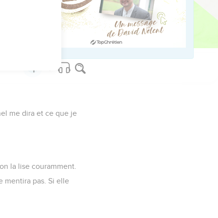
 sa nasse, car grâce à
nel me dira et ce que je
u'on la lise couramment.
e mentira pas. Si elle