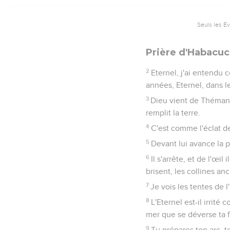
Seuls les É
Prière d'Habacuc:
2
Eternel, j'ai entendu 
années, Eternel, dans l
3
Dieu vient de Théman, 
remplit la terre.
4
C'est comme l'éclat de
5
Devant lui avance la p
6
Il s'arrête, et de l'œil
brisent, les collines anc
7
Je vois les tentes de 
8
L'Eternel est-il irrité
mer que se déverse ta f
9
Tu prépares ton arc, t