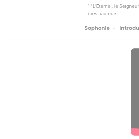
19
L'Eternel, le Seigneu
mes hauteurs.
Sophonie
Introd