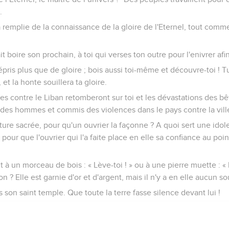
.
ra remplie de la connaissance de la gloire de l'Eternel, tout comm
it boire son prochain, à toi qui verses ton outre pour l'enivrer afin
épris plus que de gloire ; bois aussi toi-même et découvre-toi ! T
 et la honte souillera ta gloire.
tes contre le Liban retomberont sur toi et les dévastations des bêt
 des hommes et commis des violences dans le pays contre la ville
ture sacrée, pour qu'un ouvrier la façonne ? A quoi sert une idol
our que l'ouvrier qui l'a faite place en elle sa confiance au poin
t à un morceau de bois : « Lève-toi ! » ou à une pierre muette : « R
n ? Elle est garnie d'or et d'argent, mais il n'y a en elle aucun so
ns son saint temple. Que toute la terre fasse silence devant lui !