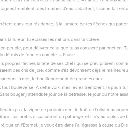
tagnes tremblent, des trombes d'eau s'abattent, l'abîme fait enten
arrêtent dans leur résidence, à la lumière de tes flèches qui partent
ans ta fureur, tu écrases les nations dans ta colère.
ton peuple, pour délivrer celui que tu as consacré par onction. Tu 
la détruis de fond en comble. – Pause.
urs propres flèches la tête de ses chefs qui se précipitaient co
ssaient des cris de joie, comme s'ils dévoraient déjà le malheureu
parcours la mer, le bouillonnement de grandes eaux.
is tout bouleversé. A cette voix, mes lèvres tremblent, la pourrit
ans bouger j’attends le jour de la détresse, le jour où notre ass
 fleurira pas, la vigne ne produira rien, le fruit de l'olivier manq
ure ; les brebis disparaîtront du pâturage, et il n'y aura plus de
réjouir en l'Eternel, je veux être dans l’allégresse à cause du Di