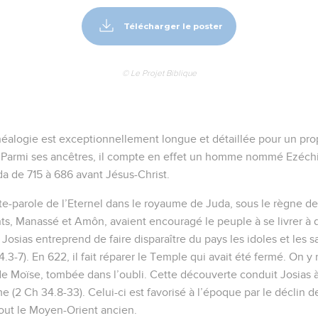
Télécharger le poster
© Le Projet Biblique
éalogie est exceptionnellement longue et détaillée pour un prophè
. Parmi ses ancêtres, il compte en effet un homme nommé Ezéchia
da de 715 à 686 avant Jésus-Christ.
te-parole de l’Eternel dans le royaume de Juda, sous le règne de
ents, Manassé et Amôn, avaient encouragé le peuple à se livrer à 
 Josias entreprend de faire disparaître du pays les idoles et les s
4.3-7). En 622, il fait réparer le Temple qui avait été fermé. On y
de Moïse, tombée dans l’oubli. Cette découverte conduit Josias à
(2 Ch 34.8-33). Celui-ci est favorisé à l’époque par le déclin de
tout le Moyen-Orient ancien.