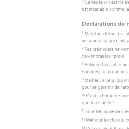
5
Certes le vin est traît
est insatiable comme la 
Déclarations de 
6
Mais tous feront de lu
accumule ce qui n'est p
7
Tes créanciers ne vont
deviendras leur proie.
8
Puisque tu as pillé be
hommes, tu as commis de
9
Malheur à celui qui a
pour se garantir de l'at
10
C'est la honte de ta
que tu as péché.
11
En effet, la pierre cri
12
Malheur à celui qui co
13
Cela ne vient-il pas d