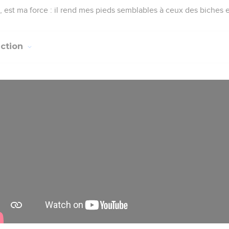
r, est ma force : il rend mes pieds semblables à ceux des biches e
uction