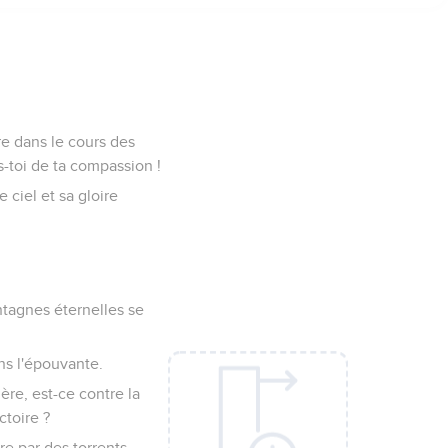
re dans le cours des
s-toi de ta compassion !
 ciel et sa gloire
montagnes éternelles se
ans l'épouvante.
lère, est-ce contre la
ctoire ?
re par des torrents.