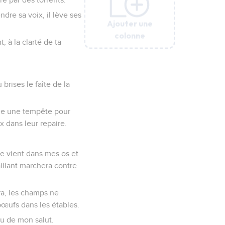
dre sa voix, il lève ses
Ajouter une
Ajouter une
Ajouter une
Ajouter une
Ajouter une
Ajouter une
colonne
colonne
colonne
colonne
colonne
colonne
, à la clarté de ta
brises le faîte de la
mme une tempête pour
x dans leur repaire.
ure vient dans mes os et
aillant marchera contre
uera, les champs ne
 bœufs dans les étables.
eu de mon salut.