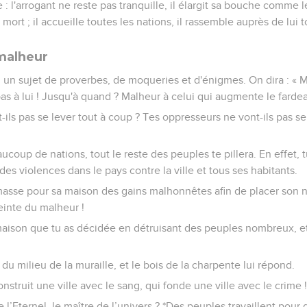
re : l'arrogant ne reste pas tranquille, il élargit sa bouche comme l
mort ; il accueille toutes les nations, il rassemble auprès de lui 
malheur
i un sujet de proverbes, de moqueries et d'énigmes. On dira : « M
as à lui ! Jusqu'à quand ? Malheur à celui qui augmente le fardea
-ils pas se lever tout à coup ? Tes oppresseurs ne vont-ils pas se 
aucoup de nations, tout le reste des peuples te pillera. En effet, 
s violences dans le pays contre la ville et tous ses habitants.
masse pour sa maison des gains malhonnêtes afin de placer son ni
teinte du malheur !
 maison que tu as décidée en détruisant des peuples nombreux, e
e du milieu de la muraille, et le bois de la charpente lui répond.
nstruit une ville avec le sang, qui fonde une ville avec le crime 
e l’Eternel, le maître de l’univers ? *Des peuples travaillent pour