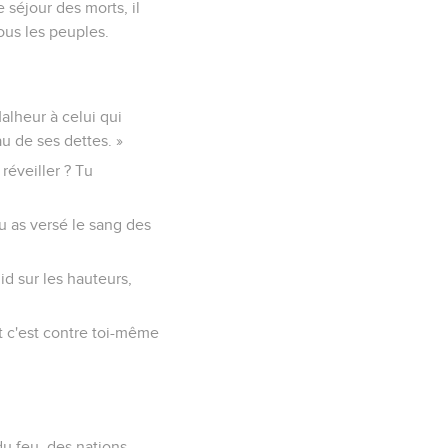
e séjour des morts, il
tous les peuples.
alheur à celui qui
u de ses dettes. »
réveiller ? Tu
tu as versé le sang des
d sur les hauteurs,
t c'est contre toi-même
!
 du feu, des nations