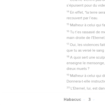
s’épuisent pour du vide
14
En effet, *la terre se
recouvert par l’eau.
15
Malheur à celui qui fa
16
Tu t’es rassasié de m
main droite de l'Eternel,
17
Oui, les violences fai
que tu as versé le sang
18
A quoi sert une sculp
enseigne le mensonge, p
dieux muets ?
19
Malheur à celui qui di
Donnera-t-elle instructio
20
L'Eternel, lui, est da
Habacuc
3