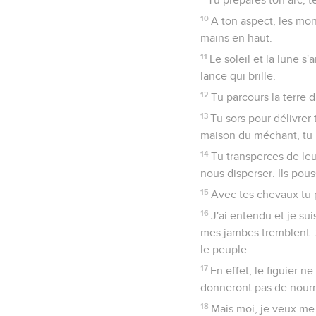
10
A ton aspect, les mon
mains en haut.
11
Le soleil et la lune s'
lance qui brille.
12
Tu parcours la terre d
13
Tu sors pour délivrer 
maison du méchant, tu 
14
Tu transperces de le
nous disperser. Ils pou
15
Avec tes chevaux tu 
16
J'ai entendu et je su
mes jambes tremblent. S
le peuple.
17
En effet, le figuier ne
donneront pas de nourrit
18
Mais moi, je veux me 