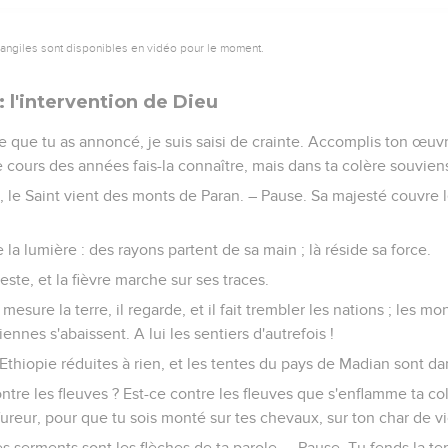
vangiles sont disponibles en vidéo pour le moment.
 l'intervention de Dieu
ce que tu as annoncé, je suis saisi de crainte. Accomplis ton œuv
e cours des années fais-la connaître, mais dans ta colère souvien
le Saint vient des monts de Paran. – Pause. Sa majesté couvre le
 la lumière : des rayons partent de sa main ; là réside sa force.
este, et la fièvre marche sur ses traces.
 il mesure la terre, il regarde, et il fait trembler les nations ; les 
iennes s'abaissent. A lui les sentiers d'autrefois !
l'Ethiopie réduites à rien, et les tentes du pays de Madian sont d
 contre les fleuves ? Est-ce contre les fleuves que s'enflamme ta co
ureur, pour que tu sois monté sur tes chevaux, sur ton char de vi
es serments sont les flèches de ta parole. – Pause. Tu fends la ter