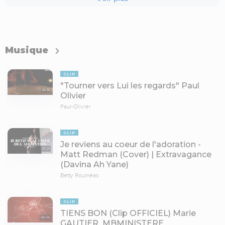
Musique
CLIP
"Tourner vers Lui les regards" Paul
04:18
Olivier
Paul-Olivier
CLIP
Je reviens au coeur de l'adoration -
07:21
Matt Redman (Cover) | Extravagance
(Davina Ah Yane)
Betty Rouméas
CLIP
TIENS BON (Clip OFFICIEL) Marie
04:34
GAUTIER_MBMINISTERE