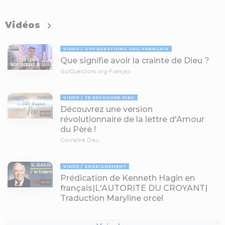
Vidéos
VIDÉO
GOTQUESTIONS.ORG-FRANÇAIS
Que signifie avoir la crainte de Dieu ?
04:01
GotQuestions.org-Français
VIDÉO
JE DÉCOUVRE DIEU
Découvrez une version
03:29
révolutionnaire de la lettre d'Amour
du Père !
Connaître Dieu
VIDÉO
ENSEIGNEMENT
Prédication de Kenneth Hagin en
59:06
français|L'AUTORITE DU CROYANT|
Traduction Maryline orcel