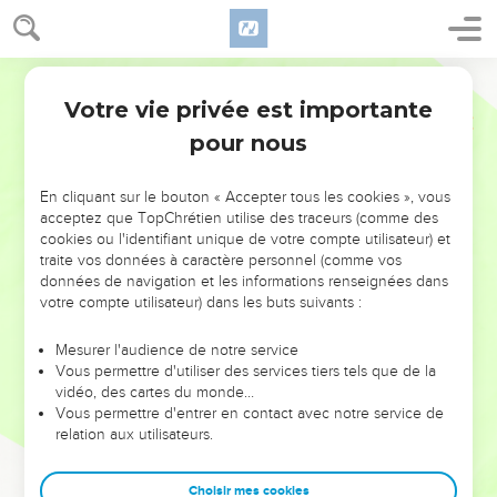
Votre vie privée est importante
pour nous
NE MANQUEZ PAS L’ÉVÉNEMENT
En cliquant sur le bouton « Accepter tous les cookies », vous
DE L’ANNÉE !
acceptez que TopChrétien utilise des traceurs (comme des
cookies ou l'identifiant unique de votre compte utilisateur) et
ET SI LEURS ERREURS POUVAIENT VOUS ÉVITER LES
traite vos données à caractère personnel (comme vos
VOTRES ?
données de navigation et les informations renseignées dans
votre compte utilisateur) dans les buts suivants :
On admire souvent les leaders pour leurs réussites, leur impact,
leur foi ou leur vision. Mais on voit moins les doutes, les erreurs
Mesurer l'audience de notre service
Vous permettre d'utiliser des services tiers tels que de la
et les saisons difficiles qu'ils ont traversés, alors même que ce
vidéo, des cartes du monde…
sont elles qui les ont façonnés.
Vous permettre d'entrer en contact avec notre service de
relation aux utilisateurs.
Dans cette conférence, leaders, entrepreneurs, et responsables
reviennent sur les erreurs marquantes de leur parcours et les
clés pour avancer avec plus de sagesse afin que leurs erreurs
Choisir mes cookies