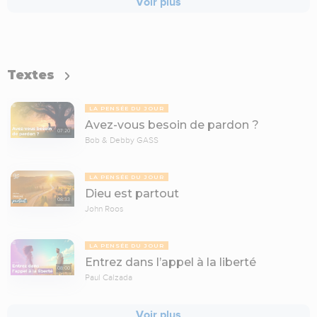
Voir plus
Textes
LA PENSÉE DU JOUR
Avez-vous besoin de pardon ?
07:20
Bob & Debby GASS
LA PENSÉE DU JOUR
Dieu est partout
08:33
John Roos
LA PENSÉE DU JOUR
Entrez dans l’appel à la liberté
08:00
Paul Calzada
Voir plus