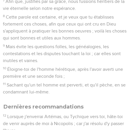
7
Afin que, justifiés par sa grâce, nous fussions héritiers de la
vie éternelle selon notre espérance.
8
Cette parole est certaine, et je veux que tu établisses
fortement ces choses, afin que ceux qui ont cru en Dieu
s'appliquent à pratiquer les bonnes oeuvres ; voilà les choses
qui sont bonnes et utiles aux hommes.
9
Mais évite les questions folles, les généalogies, les
contestations et les disputes touchant la loi ; car elles sont
inutiles et vaines.
10
Éloigne-toi de l'homme hérétique, après l'avoir averti une
première et une seconde fois ;
11
Sachant qu'un tel homme est perverti, et qu'il pèche, en se
condamnant lui-même.
Dernières recommandations
12
Lorsque j'enverrai Artémas, ou Tychique vers toi, hâte-toi
de venir auprès de moi à Nicopolis ; car j'ai résolu d'y passer