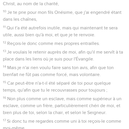
Christ, au nom de la charité,
10
Je te prie pour mon fils Onésime, que j'ai engendré étant
dans les chaînes,
11
Qui t'a été autrefois inutile, mais qui maintenant te sera
utile, aussi bien qu'à moi, et que je te renvoie.
12
Reçois-le donc comme mes propres entrailles.
13
Je voulais le retenir auprès de moi, afin qu'il me servît à ta
place dans les liens où je suis pour l'Évangile.
14
Mais je n'ai rien voulu faire sans ton avis, afin que ton
bienfait ne fût pas comme forcé, mais volontaire.
15
Car peut-être n'a-t-il été séparé de toi pour quelque
temps, qu'afin que tu le recouvrasses pour toujours ;
16
Non plus comme un esclave, mais comme supérieur à un
esclave, comme un frère, particulièrement chéri de moi, et
bien plus de toi, selon la chair, et selon le Seigneur.
17
Si donc tu me regardes comme uni à toi reçois-le comme
moi-même.