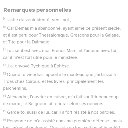
Remarques personnelles
9
Tâche de venir bientôt vers moi ;
10
Car Démas m'a abandonné, ayant aimé ce présent siècle,
et il est parti pour Thessalonique, Grescens pour la Galatie,
et Tite pour la Dalmatie.
11
Luc seul est avec moi. Prends Marc, et l'amène avec toi,
car il m'est fort utile pour le ministère.
12
J'ai envoyé Tychique à Éphèse.
13
Quand tu viendras, apporte le manteau que j'ai laissé à
Troas chez Carpus, et les livres, principalement les
parchemins.
14
Alexandre, l'ouvrier en cuivre, m'a fait souffrir beaucoup
de maux ; le Seigneur lui rendra selon ses oeuvres.
15
Garde-toi aussi de lui, car il a fort résisté à nos paroles.
16
Personne ne m'a assisté dans ma première défense ; mais
tous m'ont abandonné. Que cela ne leur soit point imputé !