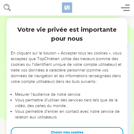
sceau : Le Seigneur connaît ceux qui sont à lui ; et :
Quiconque invoque le nom de Christ, qu'il se détourne de
l'iniquité.
Ostervald
20
Dans une grande maison il y a non seulement des vases
Votre vie privée est importante
2 Timothée
2
d'or et d'argent, mais encore de bois et de terre ; les uns
pour nous
pour un usage honorable, et les autres pour un usage
vulgaire.
En cliquant sur le bouton « Accepter tous les cookies », vous
21
Si donc quelqu'un se conserve pur de ces choses, il sera
acceptez que TopChrétien utilise des traceurs (comme des
cookies ou l'identifiant unique de votre compte utilisateur) et
un vase d'honneur, sanctifié, utile à son maître, et préparé
traite vos données à caractère personnel (comme vos
pour toute bonne oeuvre.
données de navigation et les informations renseignées dans
22
Fuis aussi les désirs de la jeunesse, et recherche la
votre compte utilisateur) dans les buts suivants :
justice, la foi, la charité et la paix avec ceux qui invoquent le
Mesurer l'audience de notre service
Seigneur d'un coeur pur.
Vous permettre d'utiliser des services tiers tels que de la
23
Et repousse les questions folles, et qui sont sans
vidéo, des cartes du monde…
Vous permettre d'entrer en contact avec notre service de
instruction, sachant qu'elles produisent des contestations.
relation aux utilisateurs.
24
Or, il ne faut pas que le serviteur du Seigneur aime à
contester ; mais il doit être doux envers tous, propre à
Choisir mes cookies