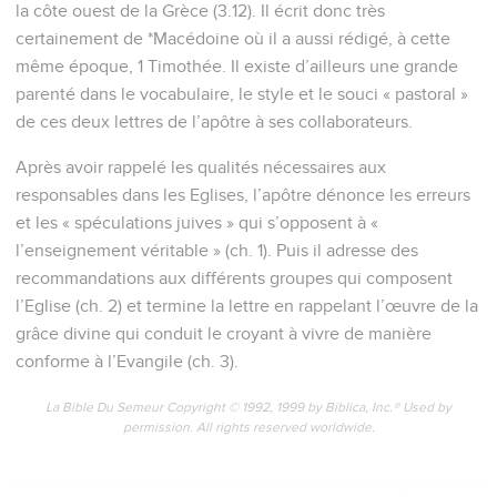
la côte ouest de la Grèce (3.12). Il écrit donc très
certainement de *Macédoine où il a aussi rédigé, à cette
même époque, 1 Timothée. Il existe d’ailleurs une grande
parenté dans le vocabulaire, le style et le souci « pastoral »
de ces deux lettres de l’apôtre à ses collaborateurs.
Après avoir rappelé les qualités nécessaires aux
responsables dans les Eglises, l’apôtre dénonce les erreurs
et les « spéculations juives » qui s’opposent à «
l’enseignement véritable » (ch. 1). Puis il adresse des
recommandations aux différents groupes qui composent
l’Eglise (ch. 2) et termine la lettre en rappelant l’œuvre de la
grâce divine qui conduit le croyant à vivre de manière
conforme à l’Evangile (ch. 3).
La Bible Du Semeur Copyright © 1992, 1999 by Biblica, Inc.® Used by
permission. All rights reserved worldwide.