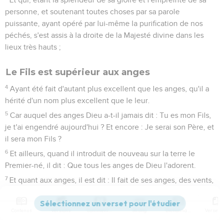
personne, et soutenant toutes choses par sa parole
puissante, ayant opéré par lui-même la purification de nos
péchés, s'est assis à la droite de la Majesté divine dans les
lieux très hauts ;
Le Fils est supérieur aux anges
4
Ayant été fait d'autant plus excellent que les anges, qu'il a
hérité d'un nom plus excellent que le leur.
5
Car auquel des anges Dieu a-t-il jamais dit : Tu es mon Fils,
je t'ai engendré aujourd'hui ? Et encore : Je serai son Père, et
il sera mon Fils ?
6
Et ailleurs, quand il introduit de nouveau sur la terre le
Premier-né, il dit : Que tous les anges de Dieu l'adorent.
7
Et quant aux anges, il est dit : Il fait de ses anges, des vents,
et de ses ministres, des flammes de feu.
8
Mais quant au Fils : O Dieu ! ton trône demeure aux siècles
Contenus
Versions
Commentaires
Strong
Dictionnaire
des siècles, et le sceptre de ton règne est un sceptre