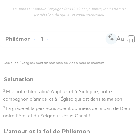
La Bible Du Semeur Copyright © 1992, 1999 by Biblica, Inc.® Used by
permission. All rights reserved worldwide.
Philémon
1
Seuls les Évangiles sont disponibles en vidéo pour le moment.
Salutation
2
Et à notre bien-aimé Apphie, et à Archippe, notre
compagnon d'armes, et à l'Église qui est dans ta maison.
3
La grâce et la paix vous soient données de la part de Dieu
notre Père, et du Seigneur Jésus-Christ !
L'amour et la foi de Philémon