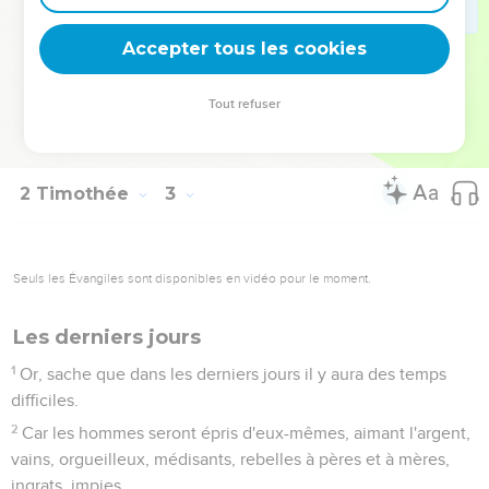
enseigner, patient ;
25
Redressant avec douceur les adversaires, attendant que
Accepter tous les cookies
Dieu leur donne la repentance, et leur fasse connaître la
vérité,
Tout refuser
26
Et qu'ils sortent de l'ivresse des pièges du diable, qui les
tient captifs et soumis à sa volonté.
2 Timothée
3
Seuls les Évangiles sont disponibles en vidéo pour le moment.
Les derniers jours
1
Or, sache que dans les derniers jours il y aura des temps
difficiles.
2
Car les hommes seront épris d'eux-mêmes, aimant l'argent,
vains, orgueilleux, médisants, rebelles à pères et à mères,
ingrats, impies,