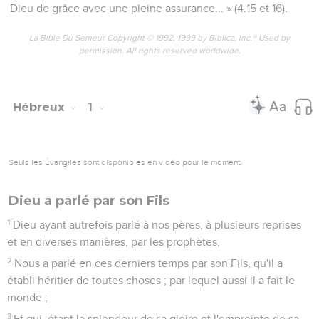
Dieu de grâce avec une pleine assurance... » (4.15 et 16).
La Bible Du Semeur Copyright © 1992, 1999 by Biblica, Inc.® Used by
permission. All rights reserved worldwide.
Hébreux
1
Seuls les Évangiles sont disponibles en vidéo pour le moment.
Dieu a parlé par son Fils
1
Dieu ayant autrefois parlé à nos pères, à plusieurs reprises
et en diverses manières, par les prophètes,
2
Nous a parlé en ces derniers temps par son Fils, qu'il a
établi héritier de toutes choses ; par lequel aussi il a fait le
monde ;
3
Et qui, étant la splendeur de sa gloire et l'empreinte de sa