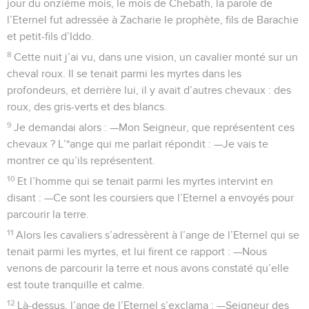
jour du onzième mois, le mois de Chebath, la parole de
l’Eternel fut adressée à Zacharie le prophète, fils de Barachie
et petit-fils d’Iddo.
8
Cette nuit j’ai vu, dans une vision, un cavalier monté sur un
cheval roux. Il se tenait parmi les myrtes dans les
profondeurs, et derrière lui, il y avait d’autres chevaux : des
roux, des gris-verts et des blancs.
9
Je demandai alors : —Mon Seigneur, que représentent ces
chevaux ? L’*ange qui me parlait répondit : —Je vais te
montrer ce qu’ils représentent.
10
Et l’homme qui se tenait parmi les myrtes intervint en
disant : —Ce sont les coursiers que l’Eternel a envoyés pour
parcourir la terre.
11
Alors les cavaliers s’adressèrent à l’ange de l’Eternel qui se
tenait parmi les myrtes, et lui firent ce rapport : —Nous
venons de parcourir la terre et nous avons constaté qu’elle
est toute tranquille et calme.
12
Là-dessus, l’ange de l’Eternel s’exclama : —Seigneur des