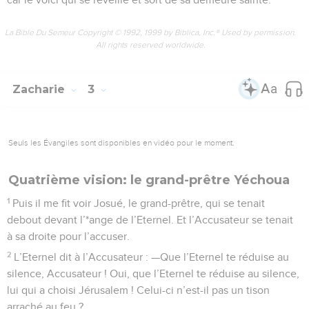
La Bible Du Semeur Copyright © 1992, 1999 by Biblica, Inc.® Used by permission.
All rights reserved worldwide.
Zacharie
3
Seuls les Évangiles sont disponibles en vidéo pour le moment.
Quatrième vision: le grand-prêtre Yéchoua
1
Puis il me fit voir Josué, le grand-prêtre, qui se tenait
debout devant l’*ange de l’Eternel. Et l’Accusateur se tenait
à sa droite pour l’accuser.
2
L’Eternel dit à l’Accusateur : —Que l’Eternel te réduise au
silence, Accusateur ! Oui, que l’Eternel te réduise au silence,
lui qui a choisi Jérusalem ! Celui-ci n’est-il pas un tison
arraché au feu ?