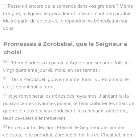
19
Reste-t-il encore de la semence dans vos greniers ? Même
la vigne, le figuier, le grenadier et l’olivier n’ont rien produit.
Mais à partir de ce jour-ci, je répandrai ma bénédiction sur
vous.
Promesses à Zorobabel, que le Seigneur a
choisi
20
L’Eternel adressa la parole à Aggée une seconde fois, le
vingt-quatrième jour du mois, en ces termes :
21
—Dis à Zorobabel, gouverneur de Juda : « J’ébranlerai le
ciel, j’ébranlerai la terre,
22
et je renverserai les trônes des royaumes. J’anéantirai la
puissance des royaumes païens, je ferai culbuter les chars de
guerre et ceux qui les conduisent, les chevaux tomberont,
leurs cavaliers s’entretueront.
23
En ce jour-là, déclare l’Eternel, le Seigneur des armées
célestes, je te prendrai, Zorobabel, toi, fils de Chealtiel, mon