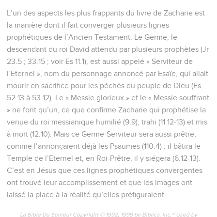
L’un des aspects les plus frappants du livre de Zacharie est
la manière dont il fait converger plusieurs lignes
prophétiques de l’Ancien Testament. Le Germe, le
descendant du roi David attendu par plusieurs prophètes (Jr
23.5 ; 33.15 ; voir Es 11.1), est aussi appelé « Serviteur de
l’Eternel », nom du personnage annoncé par Esaïe, qui allait
mourir en sacrifice pour les péchés du peuple de Dieu (Es
52.13 à 53.12). Le « Messie glorieux » et le « Messie souffrant
» ne font qu’un, ce que confirme Zacharie qui prophétise la
venue du roi messianique humilié (9.9), trahi (11.12-13) et mis
à mort (12.10). Mais ce Germe-Serviteur sera aussi prêtre,
comme l’annonçaient déjà les Psaumes (110.4) : il bâtira le
Temple de l’Eternel et, en Roi-Prêtre, il y siégera (6.12-13).
C’est en Jésus que ces lignes prophétiques convergentes
ont trouvé leur accomplissement et que les images ont
laissé la place à la réalité qu’elles préfiguraient.
La Bible Du Semeur Copyright © 1992, 1999 by Biblica, Inc.® Used by