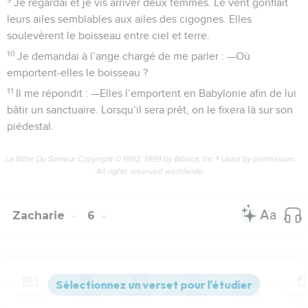
Je regardai et je vis arriver deux femmes. Le vent gonflait
leurs ailes semblables aux ailes des cigognes. Elles
soulevèrent le boisseau entre ciel et terre.
10
Je demandai à l’ange chargé de me parler : —Où
emportent-elles le boisseau ?
11
Il me répondit : —Elles l’emportent en Babylonie afin de lui
bâtir un sanctuaire. Lorsqu’il sera prêt, on le fixera là sur son
piédestal.
La Bible Du Semeur Copyright © 1992, 1999 by Biblica, Inc.® Used by permission.
All rights reserved worldwide.
Zacharie
6
Seuls les Évangiles sont disponibles en vidéo pour le moment.
Contenus
Versions
Commentaires
Strong
Dictionnaire
Huitième vision: les quatre chars