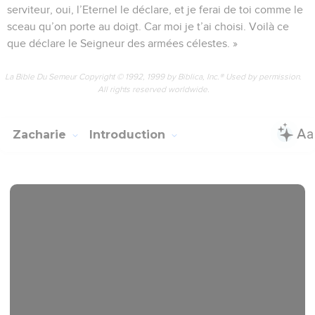
serviteur, oui, l’Eternel le déclare, et je ferai de toi comme le
sceau qu’on porte au doigt. Car moi je t’ai choisi. Voilà ce
que déclare le Seigneur des armées célestes. »
La Bible Du Semeur Copyright © 1992, 1999 by Biblica, Inc.® Used by permission.
All rights reserved worldwide.
Zacharie
Introduction