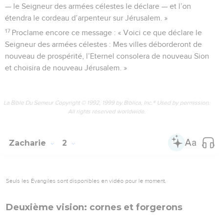
— le Seigneur des armées célestes le déclare — et l’on
étendra le cordeau d’arpenteur sur Jérusalem. »
17
Proclame encore ce message : « Voici ce que déclare le
Seigneur des armées célestes : Mes villes déborderont de
nouveau de prospérité, l’Eternel consolera de nouveau Sion
et choisira de nouveau Jérusalem. »
La Bible Du Semeur Copyright © 1992, 1999 by Biblica, Inc.® Used by permission.
All rights reserved worldwide.
Zacharie
2
Seuls les Évangiles sont disponibles en vidéo pour le moment.
Deuxième vision: cornes et forgerons