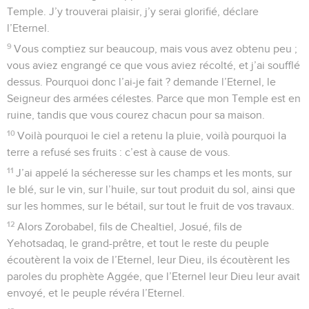
Temple. J’y trouverai plaisir, j’y serai glorifié, déclare
l’Eternel.
9
Vous comptiez sur beaucoup, mais vous avez obtenu peu ;
vous aviez engrangé ce que vous aviez récolté, et j’ai soufflé
dessus. Pourquoi donc l’ai-je fait ? demande l’Eternel, le
Seigneur des armées célestes. Parce que mon Temple est en
ruine, tandis que vous courez chacun pour sa maison.
10
Voilà pourquoi le ciel a retenu la pluie, voilà pourquoi la
terre a refusé ses fruits : c’est à cause de vous.
11
J’ai appelé la sécheresse sur les champs et les monts, sur
le blé, sur le vin, sur l’huile, sur tout produit du sol, ainsi que
sur les hommes, sur le bétail, sur tout le fruit de vos travaux.
12
Alors Zorobabel, fils de Chealtiel, Josué, fils de
Yehotsadaq, le grand-prêtre, et tout le reste du peuple
écoutèrent la voix de l’Eternel, leur Dieu, ils écoutèrent les
paroles du prophète Aggée, que l’Eternel leur Dieu leur avait
envoyé, et le peuple révéra l’Eternel.