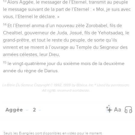
13
Alors Aggée, le messager de l’Eternel, transmit au peuple
le message suivant de la part de l’Eternel : « Moi, je suis avec
vous, l’Eternel le déclare. »
14
Et l’Eternel anima d’un nouveau zèle Zorobabel, fils de
Chealtiel, gouverneur de Juda, Josué, fils de Yehotsadaq, le
grand-prêtre, et tout le reste du peuple, de sorte qu’ils
vinrent et se mirent à l’ouvrage au Temple du Seigneur des
armées célestes, leur Dieu,
15
le vingt-quatrième jour du sixième mois de la deuxième
année du règne de Darius.
La Bible Du Semeur Copyright © 1992, 1999 by Biblica, Inc.® Used by permission.
All rights reserved worldwide.
Aggée
2
Seuls les Évangiles sont disponibles en vidéo pour le moment.