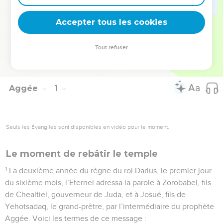
royaume inébranlable » qui attend ceux qui appartiennent à
Jésus-Christ (He 12.26-28).
Accepter tous les cookies
La Bible Du Semeur Copyright © 1992, 1999 by Biblica, Inc.® Used by
Tout refuser
permission. All rights reserved worldwide.
Aggée
1
Seuls les Évangiles sont disponibles en vidéo pour le moment.
Le moment de rebâtir le temple
1
La deuxième année du règne du roi Darius, le premier jour
du sixième mois, l’Eternel adressa la parole à Zorobabel, fils
de Chealtiel, gouverneur de Juda, et à Josué, fils de
Yehotsadaq, le grand-prêtre, par l’intermédiaire du prophète
Aggée. Voici les termes de ce message :