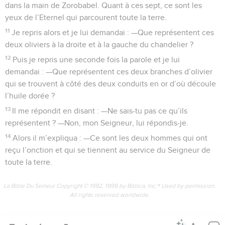
dans la main de Zorobabel. Quant à ces sept, ce sont les
yeux de l’Eternel qui parcourent toute la terre.
11
Je repris alors et je lui demandai : —Que représentent ces
deux oliviers à la droite et à la gauche du chandelier ?
12
Puis je repris une seconde fois la parole et je lui
demandai : —Que représentent ces deux branches d’olivier
qui se trouvent à côté des deux conduits en or d’où découle
l’huile dorée ?
13
Il me répondit en disant : —Ne sais-tu pas ce qu’ils
représentent ? —Non, mon Seigneur, lui répondis-je.
14
Alors il m’expliqua : —Ce sont les deux hommes qui ont
reçu l’onction et qui se tiennent au service du Seigneur de
toute la terre.
La Bible Du Semeur Copyright © 1992, 1999 by Biblica, Inc.® Used by permission.
All rights reserved worldwide.