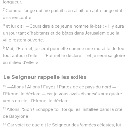
longueur.
7
Comme l’ange qui me parlait s’en allait, un autre ange vint
à sa rencontre
8
et lui dit : —Cours dire à ce jeune homme là-bas : « Il y aura
un jour tant d’habitants et de bêtes dans Jérusalem que la
ville restera ouverte.
9
Moi, l’Eternel, je serai pour elle comme une muraille de feu
tout autour d’elle — l’Eternel le déclare — et je serai sa gloire
au milieu d’elle. »
Le Seigneur rappelle les exilés
10
—Allons ! Allons ! Fuyez ! Partez de ce pays du nord —
l’Eternel le déclare — car je vous avais dispersés aux quatre
vents du ciel, l’Eternel le déclare.
11
Allons, *Sion ! Echappe-toi, toi qui es installée dans la cité
de Babylone !
12
Car voici ce que dit le Seigneur des *armées célestes, lui