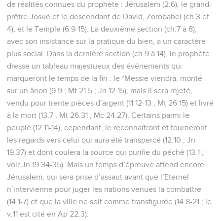
de réalités connues du prophète : Jérusalem (2.6), le grand-
prêtre Josué et le descendant de David, Zorobabel (ch.3 et
4), et le Temple (6.9-15). La deuxième section (ch.7 à 8),
avec son insistance sur la pratique du bien, a un caractère
plus social. Dans la dernière section (ch.9 à 14), le prophète
dresse un tableau majestueux des événements qui
marqueront le temps de la fin : le *Messie viendra, monté
sur un ânon (9.9 ; Mt 21.5 ; Jn 12.15), mais il sera rejeté,
vendu pour trente pièces d’argent (11.12-13 ; Mt 26.15) et livré
à la mort (13.7 ; Mt 26.31 ; Mc 24.27). Certains parmi le
peuple (12.11-14), cependant, le reconnaîtront et tourneront
les regards vers celui qui aura été transpercé (12.10 ; Jn
19.37) et dont coulera la source qui purifie du péché (13.1 ;
voir Jn 19.34-35). Mais un temps d’épreuve attend encore
Jérusalem, qui sera prise d’assaut avant que l’Eternel
n’intervienne pour juger les nations venues la combattre
(14.1-7) et que la ville ne soit comme transfigurée (14.8-21 ; le
v.11 est cité en Ap 22.3).