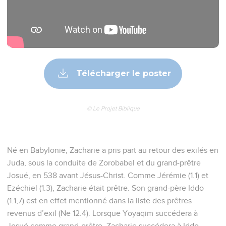
Télécharger le poster
© Le Projet Biblique
Né en Babylonie, Zacharie a pris part au retour des exilés en
Juda, sous la conduite de Zorobabel et du grand-prêtre
Josué, en 538 avant Jésus-Christ. Comme Jérémie (1.1) et
Ezéchiel (1.3), Zacharie était prêtre. Son grand-père Iddo
(1.1,7) est en effet mentionné dans la liste des prêtres
revenus d’exil (Ne 12.4). Lorsque Yoyaqim succédera à
Josué comme grand-prêtre, Zacharie succédera à Iddo