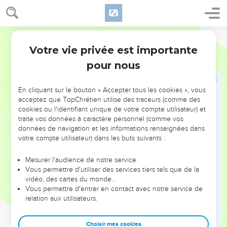
de dix années d’arrêt des travaux. Dans un premier temps,
le prophète dénonce la négligence des Judéens qui se
soucient de leurs propres affaires et de leurs propres
Semeur
demeures, et délaissent le Temple en ruines. C’est à cause
Votre vie privée est importante
Aggée
Introduction
de cette attitude coupable que l’Eternel a envoyé la
pour nous
sécheresse dans le pays (1.1-11). La décision de reprendre les
travaux sera récompensée par la fin de la sécheresse et la
En cliquant sur le bouton « Accepter tous les cookies », vous
bénédiction (2.10-19). Cependant, la vision des choses
acceptez que TopChrétien utilise des traceurs (comme des
d’Aggée ne se limite pas à sa seule époque. Il entrevoit, en
cookies ou l'identifiant unique de votre compte utilisateur) et
traite vos données à caractère personnel (comme vos
effet, un temps où l’Eternel ébranlera une fois encore le ciel
données de navigation et les informations renseignées dans
et la terre (2.6,21). En ce temps-là, les nations seront jugées
votre compte utilisateur) dans les buts suivants :
(2.7,22), le Temple connaîtra une gloire plus grande encore
que celle du Temple construit par Salomon (2.8-9) et le
Mesurer l'audience de notre service
Vous permettre d'utiliser des services tiers tels que de la
*Messie, représenté par Zorobabel, membre de la lignée de
vidéo, des cartes du monde…
David (1 Ch 3.18-21), inaugurera un règne de paix (2.9,23).
Vous permettre d'entrer en contact avec notre service de
L’auteur de la lettre aux Hébreux, dans le Nouveau
relation aux utilisateurs.
Testament, citera la prophétie d’Aggée sur l’ébranlement
futur de la terre et du ciel qui annonce la venue du «
Choisir mes cookies