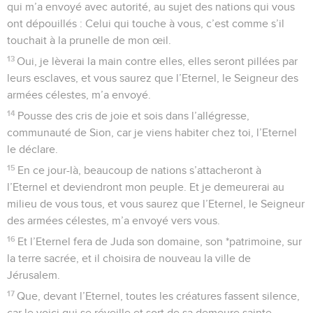
qui m’a envoyé avec autorité, au sujet des nations qui vous
ont dépouillés : Celui qui touche à vous, c’est comme s’il
touchait à la prunelle de mon œil.
13
Oui, je lèverai la main contre elles, elles seront pillées par
leurs esclaves, et vous saurez que l’Eternel, le Seigneur des
armées célestes, m’a envoyé.
14
Pousse des cris de joie et sois dans l’allégresse,
communauté de Sion, car je viens habiter chez toi, l’Eternel
le déclare.
15
En ce jour-là, beaucoup de nations s’attacheront à
l’Eternel et deviendront mon peuple. Et je demeurerai au
milieu de vous tous, et vous saurez que l’Eternel, le Seigneur
des armées célestes, m’a envoyé vers vous.
16
Et l’Eternel fera de Juda son domaine, son *patrimoine, sur
la terre sacrée, et il choisira de nouveau la ville de
Jérusalem.
17
Que, devant l’Eternel, toutes les créatures fassent silence,
car le voici qui se réveille et sort de sa demeure sainte.