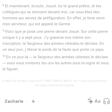
8
Et maintenant, écoute, Josué, toi le grand-prêtre, et tes
collègues qui se tiennent devant moi, car vous êtes des
hommes qui servez de préfiguration. En effet, je ferai venir
mon serviteur, qui est appelé le Germe.
9
Voici que je pose une pierre devant Josué. Sur cette pierre
unique il y a sept yeux. J’y graverai moi-même son
inscription, le Seigneur des armées célestes le déclare. En
un seul jour, j’ôterai le poids de la faute que porte ce pays.
10
En ce jour-là — le Seigneur des armées célestes le déclare
— vous vous inviterez les uns les autres sous la vigne et sous
le figuier.
La Bible Du Semeur Copyright © 1992, 1999 by Biblica, Inc.® Used by permission.
All rights reserved worldwide.
Zacharie
4