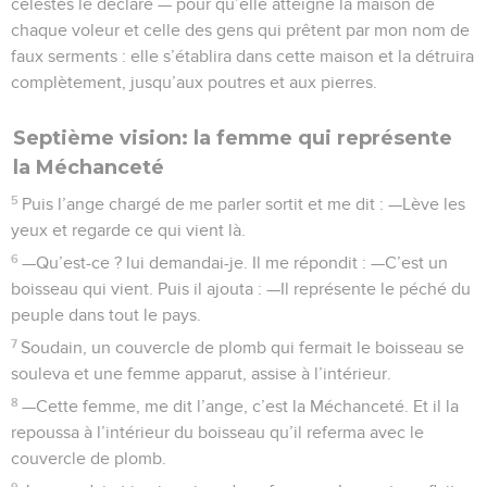
célestes le déclare — pour qu’elle atteigne la maison de
chaque voleur et celle des gens qui prêtent par mon nom de
faux serments : elle s’établira dans cette maison et la détruira
complètement, jusqu’aux poutres et aux pierres.
Septième vision: la femme qui représente
la Méchanceté
5
Puis l’ange chargé de me parler sortit et me dit : —Lève les
yeux et regarde ce qui vient là.
6
—Qu’est-ce ? lui demandai-je. Il me répondit : —C’est un
boisseau qui vient. Puis il ajouta : —Il représente le péché du
peuple dans tout le pays.
7
Soudain, un couvercle de plomb qui fermait le boisseau se
souleva et une femme apparut, assise à l’intérieur.
8
—Cette femme, me dit l’ange, c’est la Méchanceté. Et il la
repoussa à l’intérieur du boisseau qu’il referma avec le
couvercle de plomb.
9