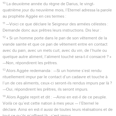
10
La deuxième année du règne de Darius, le vingt-
quatrième jour du neuvième mois, l’Eternel adressa la parole
au prophète Aggée en ces termes :
11
—Voici ce que déclare le Seigneur des armées célestes :
Demande donc aux prêtres leurs instructions. Dis leur :
12
« Si un homme porte dans le pan de son vêtement de la
viande sainte et que ce pan de vêtement entre en contact
avec du pain, avec un mets cuit, avec du vin, de l’huile ou
quelque autre aliment, l’aliment touché sera-t-il consacré ? »
—Non, répondirent les prêtres.
13
Alors Aggée redemanda : —Si un homme s’est rendu
rituellement impur par le contact d’un cadavre et touche à
l’un de ces aliments, ceux-ci seront-ils rendus impurs par là ?
—Oui, répondirent les prêtres, ils seront impurs.
14
Alors Aggée reprit et dit : —Ainsi en est-il de ce peuple.
Voilà ce qu’est cette nation à mes yeux — l’Eternel le
déclare. Ainsi en est-il aussi de toutes leurs réalisations et de
tout ce qu’ils m’offrent là : c’est impur.