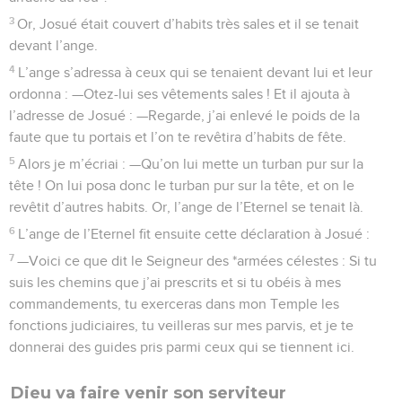
3
Or, Josué était couvert d’habits très sales et il se tenait
devant l’ange.
4
L’ange s’adressa à ceux qui se tenaient devant lui et leur
ordonna : —Otez-lui ses vêtements sales ! Et il ajouta à
l’adresse de Josué : —Regarde, j’ai enlevé le poids de la
faute que tu portais et l’on te revêtira d’habits de fête.
5
Alors je m’écriai : —Qu’on lui mette un turban pur sur la
tête ! On lui posa donc le turban pur sur la tête, et on le
revêtit d’autres habits. Or, l’ange de l’Eternel se tenait là.
6
L’ange de l’Eternel fit ensuite cette déclaration à Josué :
7
—Voici ce que dit le Seigneur des *armées célestes : Si tu
suis les chemins que j’ai prescrits et si tu obéis à mes
commandements, tu exerceras dans mon Temple les
fonctions judiciaires, tu veilleras sur mes parvis, et je te
donnerai des guides pris parmi ceux qui se tiennent ici.
Dieu va faire venir son serviteur