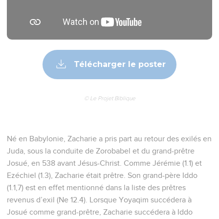
Télécharger le poster
© Le Projet Biblique
Né en Babylonie, Zacharie a pris part au retour des exilés en
Juda, sous la conduite de Zorobabel et du grand-prêtre
Josué, en 538 avant Jésus-Christ. Comme Jérémie (1.1) et
Ezéchiel (1.3), Zacharie était prêtre. Son grand-père Iddo
(1.1,7) est en effet mentionné dans la liste des prêtres
revenus d’exil (Ne 12.4). Lorsque Yoyaqim succédera à
Josué comme grand-prêtre, Zacharie succédera à Iddo