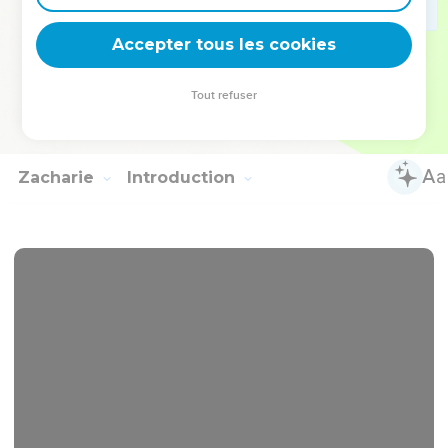
qui les montent ; Les chevaux et leurs cavaliers seront
abattus, L'un par l'épée de l'autre.
Accepter tous les cookies
23
En ce jour-là, dit l'Éternel des armées, Je te prendrai,
Zorobabel, fils de Schealthiel, Mon serviteur, dit l'Éternel, Et
Tout refuser
je te garderai comme un sceau ; Car je t'ai choisi, dit l'Éternel
des armées.
Zacharie
Introduction