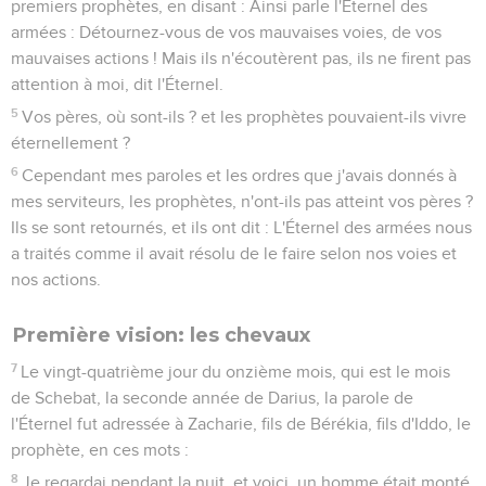
premiers prophètes, en disant : Ainsi parle l'Éternel des
armées : Détournez-vous de vos mauvaises voies, de vos
mauvaises actions ! Mais ils n'écoutèrent pas, ils ne firent pas
attention à moi, dit l'Éternel.
5
Vos pères, où sont-ils ? et les prophètes pouvaient-ils vivre
éternellement ?
6
Cependant mes paroles et les ordres que j'avais donnés à
mes serviteurs, les prophètes, n'ont-ils pas atteint vos pères ?
Ils se sont retournés, et ils ont dit : L'Éternel des armées nous
a traités comme il avait résolu de le faire selon nos voies et
nos actions.
Première vision: les chevaux
7
Le vingt-quatrième jour du onzième mois, qui est le mois
de Schebat, la seconde année de Darius, la parole de
l'Éternel fut adressée à Zacharie, fils de Bérékia, fils d'Iddo, le
prophète, en ces mots :
8
Je regardai pendant la nuit, et voici, un homme était monté