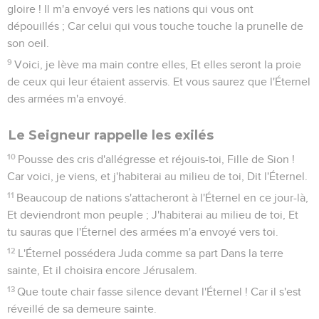
gloire ! Il m'a envoyé vers les nations qui vous ont
dépouillés ; Car celui qui vous touche touche la prunelle de
son oeil.
9
Voici, je lève ma main contre elles, Et elles seront la proie
de ceux qui leur étaient asservis. Et vous saurez que l'Éternel
des armées m'a envoyé.
Le Seigneur rappelle les exilés
10
Pousse des cris d'allégresse et réjouis-toi, Fille de Sion !
Car voici, je viens, et j'habiterai au milieu de toi, Dit l'Éternel.
11
Beaucoup de nations s'attacheront à l'Éternel en ce jour-là,
Et deviendront mon peuple ; J'habiterai au milieu de toi, Et
tu sauras que l'Éternel des armées m'a envoyé vers toi.
12
L'Éternel possédera Juda comme sa part Dans la terre
sainte, Et il choisira encore Jérusalem.
13
Que toute chair fasse silence devant l'Éternel ! Car il s'est
réveillé de sa demeure sainte.