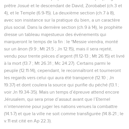
prêtre Josué et le descendant de David, Zorobabel (ch.3 et
4), et le Temple (6.9-15). La deuxième section (ch.7 à 8),
avec son insistance sur la pratique du bien, a un caractère
plus social. Dans la dernière section (ch.9 à 14), le prophète
dresse un tableau majestueux des événements qui
marqueront le temps de la fin : le *Messie viendra, monté
sur un ânon (9.9 ; Mt 21.5 ; Jn 12.15), mais il sera rejeté,
vendu pour trente pièces d’argent (11.12-13 ; Mt 26.15) et livré
à la mort (13.7 ; Mt 26.31 ; Mc 24.27). Certains parmi le
peuple (12.11-14), cependant, le reconnaîtront et tourneront
les regards vers celui qui aura été transpercé (12.10 ; Jn
19.37) et dont coulera la source qui purifie du péché (13.1 ;
voir Jn 19.34-35). Mais un temps d’épreuve attend encore
Jérusalem, qui sera prise d’assaut avant que l’Eternel
n’intervienne pour juger les nations venues la combattre
(14.1-7) et que la ville ne soit comme transfigurée (14.8-21 ; le
v.11 est cité en Ap 22.3).