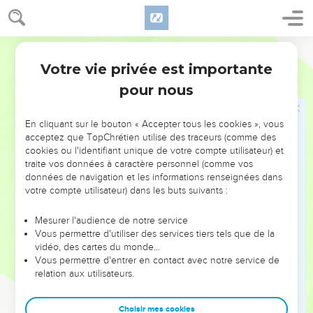
vous n'êtes pas revenus à moi, dit l'Éternel.
18
Considérez attentivement Ce qui s'est passé jusqu'à ce
jour, Jusqu'au vingt-quatrième jour du neuvième mois,
Segond 1910
Depuis le jour où le temple de l'Éternel a été fondé,
Votre vie privée est importante
Aggée
2
Considérez-le attentivement !
pour nous
19
Y avait-il encore de la semence dans les greniers ? Même
la vigne, le figuier, le grenadier et l'olivier, N'ont rien
En cliquant sur le bouton « Accepter tous les cookies », vous
rapporté. Mais dès ce jour je répandrai ma bénédiction.
acceptez que TopChrétien utilise des traceurs (comme des
cookies ou l'identifiant unique de votre compte utilisateur) et
traite vos données à caractère personnel (comme vos
Promesses à Zorobabel, que le Seigneur a
données de navigation et les informations renseignées dans
choisi
votre compte utilisateur) dans les buts suivants :
20
La parole de l'Éternel fut adressée pour la seconde fois à
Mesurer l'audience de notre service
Aggée, le vingt-quatrième jour du mois, en ces mots :
Vous permettre d'utiliser des services tiers tels que de la
21
vidéo, des cartes du monde…
Parle à Zorobabel, gouverneur de Juda, et dis : J'ébranlerai
Vous permettre d'entrer en contact avec notre service de
les cieux et la terre ;
relation aux utilisateurs.
22
Je renverserai le trône des royaumes, Je détruirai la force
des royaumes des nations, Je renverserai les chars et ceux
Choisir mes cookies