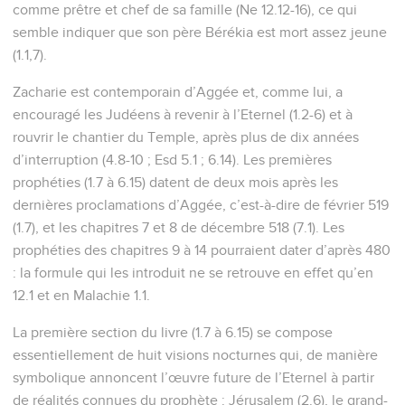
comme prêtre et chef de sa famille (Ne 12.12-16), ce qui
semble indiquer que son père Bérékia est mort assez jeune
(1.1,7).
Zacharie est contemporain d’Aggée et, comme lui, a
encouragé les Judéens à revenir à l’Eternel (1.2-6) et à
rouvrir le chantier du Temple, après plus de dix années
d’interruption (4.8-10 ; Esd 5.1 ; 6.14). Les premières
prophéties (1.7 à 6.15) datent de deux mois après les
dernières proclamations d’Aggée, c’est-à-dire de février 519
(1.7), et les chapitres 7 et 8 de décembre 518 (7.1). Les
prophéties des chapitres 9 à 14 pourraient dater d’après 480
: la formule qui les introduit ne se retrouve en effet qu’en
12.1 et en Malachie 1.1.
La première section du livre (1.7 à 6.15) se compose
essentiellement de huit visions nocturnes qui, de manière
symbolique annoncent l’œuvre future de l’Eternel à partir
de réalités connues du prophète : Jérusalem (2.6), le grand-