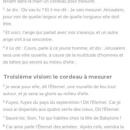
tenant dans la main un cordeau pour mesurer.
2
Je dis : Où vas-tu ? Et il me dit : Je vais mesurer Jérusalem,
pour voir de quelle largeur et de quelle longueur elle doit
être.
3
Et voici, l'ange qui parlait avec moi s'avança, et un autre
ange vint à sa rencontre.
4
Il lui dit : Cours, parle à ce jeune homme, et dis : Jérusalem
sera une ville ouverte, à cause de la multitude d'hommes et
de bêtes qui seront au milieu d'elle ;
Troisième vision: le cordeau à mesurer
5
je serai pour elle, dit l'Éternel, une muraille de feu tout
autour, et je serai sa gloire au milieu d'elle.
6
Fuyez, fuyez du pays du septentrion ! Dit l'Éternel. Car je
vous ai dispersés aux quatre vents des cieux, Dit l'Éternel.
7
Sauve-toi, Sion, Toi qui habites chez la fille de Babylone !
8
Car ainsi parle l'Éternel des armées : Après cela, viendra la