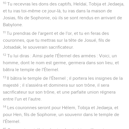
10
Tu recevras les dons des captifs, Heldaï, Tobija et Jedaeja,
et tu iras toi-même ce jour-là, tu iras dans la maison de
Josias, fils de Sophonie, où ils se sont rendus en arrivant de
Babylone.
11
Tu prendras de l'argent et de l'or, et tu en feras des
couronnes, que tu mettras sur la tête de Josué, fils de
Jotsadak, le souverain sacrificateur.
12
Tu lui diras : Ainsi parle l'Éternel des armées : Voici, un
homme, dont le nom est germe, germera dans son lieu, et
bâtira le temple de l'Éternel.
13
Il bâtira le temple de l'Éternel ; il portera les insignes de la
majesté ; il s'assiéra et dominera sur son trône, il sera
sacrificateur sur son trône, et une parfaite union régnera
entre l'un et l'autre.
14
Les couronnes seront pour Hélem, Tobija et Jedaeja, et
pour Hen, fils de Sophonie, un souvenir dans le temple de
l'Éternel.
15