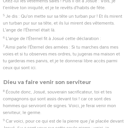
Otez-lui les vêtements sales ! Puis il dit à Josué : Vois, je
t'enlève ton iniquité, et je te revêts d'habits de fête.
5
Je dis : Qu'on mette sur sa tête un turban pur ! Et ils mirent
un turban pur sur sa tête, et ils lui mirent des vêtements.
L'ange de l'Éternel était là.
6
L'ange de l'Éternel fit à Josué cette déclaration :
7
Ainsi parle l'Éternel des armées : Si tu marches dans mes
voies et si tu observes mes ordres, tu jugeras ma maison et
tu garderas mes parvis, et je te donnerai libre accès parmi
ceux qui sont ici.
Dieu va faire venir son serviteur
8
Écoute donc, Josué, souverain sacrificateur, toi et tes
compagnons qui sont assis devant toi ! car ce sont des
hommes qui serviront de signes. Voici, je ferai venir mon
serviteur, le germe.
9
Car voici, pour ce qui est de la pierre que j'ai placée devant
Josué, il y a sept yeux sur cette seule pierre ; voici, je