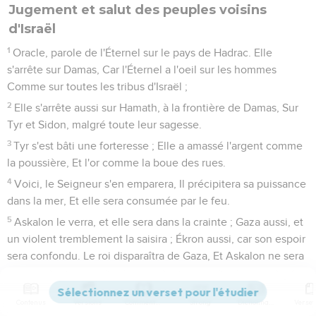
Jugement et salut des peuples voisins
d'Israël
1
Oracle, parole de l'Éternel sur le pays de Hadrac. Elle
s'arrête sur Damas, Car l'Éternel a l'oeil sur les hommes
Comme sur toutes les tribus d'Israël ;
2
Elle s'arrête aussi sur Hamath, à la frontière de Damas, Sur
Tyr et Sidon, malgré toute leur sagesse.
3
Tyr s'est bâti une forteresse ; Elle a amassé l'argent comme
la poussière, Et l'or comme la boue des rues.
4
Voici, le Seigneur s'en emparera, Il précipitera sa puissance
dans la mer, Et elle sera consumée par le feu.
5
Askalon le verra, et elle sera dans la crainte ; Gaza aussi, et
un violent tremblement la saisira ; Ékron aussi, car son espoir
sera confondu. Le roi disparaîtra de Gaza, Et Askalon ne sera
plus habitée.
6
L'étranger s'établira dans Asdod, Et j'abattrai l'orgueil des
Contenus
Versions
Commentaires
Strong
Dictionnaire
Philistins.