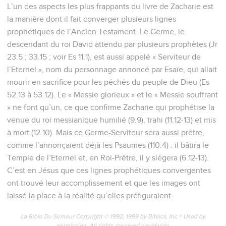
L’un des aspects les plus frappants du livre de Zacharie est
la manière dont il fait converger plusieurs lignes
prophétiques de l’Ancien Testament. Le Germe, le
descendant du roi David attendu par plusieurs prophètes (Jr
23.5 ; 33.15 ; voir Es 11.1), est aussi appelé « Serviteur de
l’Eternel », nom du personnage annoncé par Esaïe, qui allait
mourir en sacrifice pour les péchés du peuple de Dieu (Es
52.13 à 53.12). Le « Messie glorieux » et le « Messie souffrant
» ne font qu’un, ce que confirme Zacharie qui prophétise la
venue du roi messianique humilié (9.9), trahi (11.12-13) et mis
à mort (12.10). Mais ce Germe-Serviteur sera aussi prêtre,
comme l’annonçaient déjà les Psaumes (110.4) : il bâtira le
Temple de l’Eternel et, en Roi-Prêtre, il y siégera (6.12-13).
C’est en Jésus que ces lignes prophétiques convergentes
ont trouvé leur accomplissement et que les images ont
laissé la place à la réalité qu’elles préfiguraient.
La Bible Du Semeur Copyright © 1992, 1999 by Biblica, Inc.® Used by
permission. All rights reserved worldwide.