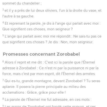
sommet du chandelier ;
3
et il y a près de lui deux oliviers, l'un à la droite du vase, et
l'autre à sa gauche.
4
Et reprenant la parole, je dis à l'ange qui parlait avec moi :
Que signifient ces choses, mon seigneur ?
5
L'ange qui parlait avec moi me répondit : Ne sais-tu pas ce
que signifient ces choses ? Je dis : Non, mon seigneur.
Promesses concernant Zorobabel
6
Alors il reprit et me dit : C'est ici la parole que l'Éternel
adresse à Zorobabel : Ce n'est ni par la puissance ni par la
force, mais c'est par mon esprit, dit l'Éternel des armées.
7
Qui es-tu, grande montagne, devant Zorobabel ? Tu seras
aplanie. Il posera la pierre principale au milieu des
acclamations : Grâce, grâce pour elle !
8
La parole de l'Éternel me fut adressée, en ces mots :
9
Les mains de Zorobabel ont fondé cette maison, et ses