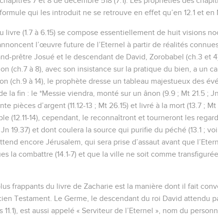
es chapitres 7 et 8 de décembre 518 (7.1). Les prophéties des chapit
 formule qui les introduit ne se retrouve en effet qu’en 12.1 et en 
 livre (1.7 à 6.15) se compose essentiellement de huit visions no
noncent l’œuvre future de l’Eternel à partir de réalités connue
and-prêtre Josué et le descendant de David, Zorobabel (ch.3 et 4)
on (ch.7 à 8), avec son insistance sur la pratique du bien, a un ca
ion (ch.9 à 14), le prophète dresse un tableau majestueux des é
 la fin : le *Messie viendra, monté sur un ânon (9.9 ; Mt 21.5 ; Jn 
te pièces d’argent (11.12-13 ; Mt 26.15) et livré à la mort (13.7 ; Mt
le (12.11-14), cependant, le reconnaîtront et tourneront les regard
 Jn 19.37) et dont coulera la source qui purifie du péché (13.1 ; vo
tend encore Jérusalem, qui sera prise d’assaut avant que l’Etern
s la combattre (14.1-7) et que la ville ne soit comme transfigurée (
lus frappants du livre de Zacharie est la manière dont il fait conv
ien Testament. Le Germe, le descendant du roi David attendu p
r Es 11.1), est aussi appelé « Serviteur de l’Eternel », nom du pers