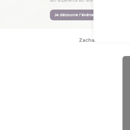
צְבָאֽוֹת׃
Hébreu : © Westminster Lening
Zacharie
Introdu