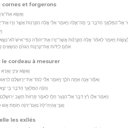
 cornes et forgerons
וָאֶשָּׂ֥א אֶת־עֵינַ֖
֗ר אֶל־הַמַּלְאָ֛ךְ הַדֹּבֵ֥ר בִּ֖י מָה־אֵ֑לֶּה וַיֹּ֣אמֶר אֵלַ֔י אֵ֤לֶּה הַקְּרָנוֹת֙ אֲשֶׁ֣ר זֵר֣וּ אֶת־י
וַי
עֲשׂ֑וֹת וַיֹּ֣אמֶר לֵאמֹ֗ר אֵ֣לֶּה הַקְּרָנ֞וֹת אֲשֶׁר־זֵ֣רוּ אֶת־יְהוּדָ֗ה כְּפִי־אִישׁ֙ לֹא־נָשָׂ֣א רֹא
אֹתָ֔ם לְיַדּ֞וֹת אֶת־קַרְנ֣וֹת הַגּוֹיִ֗ם הַנֹּשְׂאִ֥ים קֶ
: le cordeau à mesurer
וָאֶשָּׂ֥א עֵינַ֛י וָאֵ֖רֶא 
וָאֹמַ֕ר אָ֖נָה אַתָּ֣ה הֹלֵ֑ךְ וַיֹּ֣אמֶר אֵלַ֗י לָמֹד֙ אֶת־יְר֣וּשָׁלִַ֔ם לִרְא֥וֹת כ
וְהִנֵּ֗ה הַמַּלְאָ֛ךְ הַדֹּבֵ֥ר בִּ֖י יֹצֵ
וַיֹּ֣אמֶר אֵלָ֔ו רֻ֗ץ דַּבֵּ֛ר אֶל־הַנַּ֥עַר הַלָּ֖ז לֵאמֹ֑ר פְּרָזוֹת֙ תֵּשֵׁ֣ב יְרוּשָׁלִַ
וַאֲנִ֤י אֶֽהְיֶה־לָּהּ֙ נְאֻם־יְהוָ֔ה ח֥וֹמַת אֵ֖שׁ סָ
lle les exilés