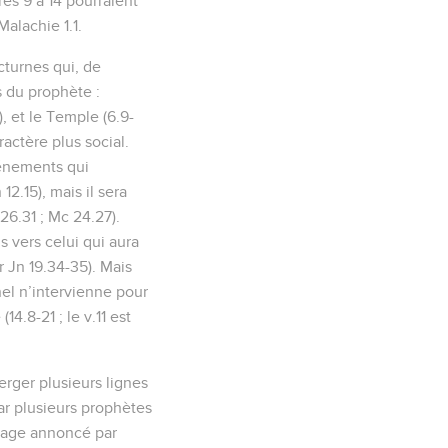
res 9 à 14 pourraient
Malachie 1.1.
cturnes qui, de
s du prophète :
, et le Temple (6.9-
ractère plus social.
vénements qui
12.15), mais il sera
 26.31 ; Mc 24.27).
s vers celui qui aura
ir Jn 19.34-35). Mais
el n’intervienne pour
14.8-21 ; le v.11 est
erger plusieurs lignes
ar plusieurs prophètes
onnage annoncé par