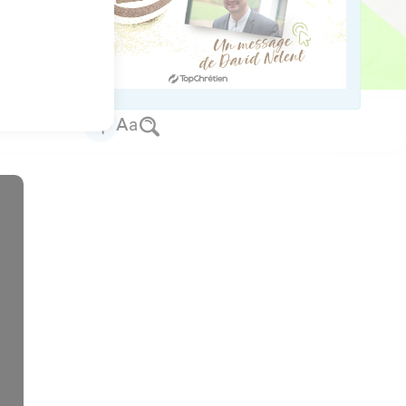
os Bible Software - sblgnt.com