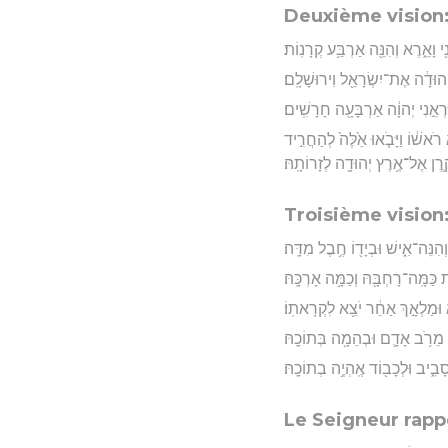
Deuxième vision:
י וָאֵ֑רֶא וְהִנֵּ֖ה אַרְבַּ֥ע קְרָנֽוֹת׃
ְהוּדָ֔ה אֶת־יִשְׂרָאֵ֖ל וִירוּשָׁלָֽם׃
ַּרְאֵ֣נִי יְהוָ֔ה אַרְבָּעָ֖ה חָרָשִֽׁים׃
שׁ֔וֹ וַיָּבֹ֤אוּ אֵ֙לֶּה֙ לְהַחֲרִ֣יד
֛רֶן אֶל־אֶ֥רֶץ יְהוּדָ֖ה לְזָרוֹתָֽהּ׃
Troisième vision
וְהִנֵּה־אִ֑ישׁ וּבְיָד֖וֹ חֶ֥בֶל מִדָּֽה׃
ַּמָּֽה־רָחְבָּ֖הּ וְכַמָּ֥ה אָרְכָּֽהּ׃
֑א וּמַלְאָ֣ךְ אַחֵ֔ר יֹצֵ֖א לִקְרָאתֽוֹ׃
֔ם מֵרֹ֥ב אָדָ֛ם וּבְהֵמָ֖ה בְּתוֹכָֽהּ׃
בִ֑יב וּלְכָב֖וֹד אֶֽהְיֶ֥ה בְתוֹכָֽהּ׃
Le Seigneur rappe