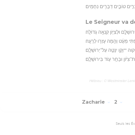
ְּבָרִ֣ים טוֹבִ֑ים דְּבָרִ֖ים נִחֻמִֽים׃
Le Seigneur va d
ָׁלִַ֛ם וּלְצִיּ֖וֹן קִנְאָ֥ה גְדוֹלָֽה׃
ְתִּי מְּעָ֔ט וְהֵ֖מָּה עָזְר֥וּ לְרָעָֽה׃
קוה **וְקָ֥ו יִנָּטֶ֖ה עַל־יְרוּשָׁלִָֽם׃
יּ֔וֹן וּבָחַ֥ר ע֖וֹד בִּירוּשָׁלִָֽם׃
Hébreu : © Westminster Lening
Zacharie
2
Seuls les É