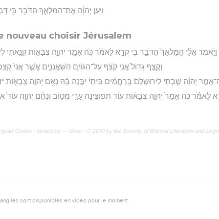
וַיַּ֣עַן יְהוָ֗ה אֶת־הַמַּלְאָ֛ךְ הַדֹּבֵ֥ר בִּ֖י ד
e nouveau choisir Jérusalem
וַיֹּ֣אמֶר אֵלַ֗י הַמַּלְאָךְ֙ הַדֹּבֵ֣ר בִּ֔י קְרָ֣א לֵאמֹ֔ר כֹּ֥ה אָמַ֖ר יְהוָ֣ה צְבָא֑וֹת קִנֵּ֧אתִי לִירוּש
וְקֶ֤צֶף גָּדוֹל֙ אֲנִ֣י קֹצֵ֔ף עַל־הַגּוֹיִ֖ם הַשַּֽׁאֲנַנִּ֑ים אֲשֶׁ֤ר אֲנִי֙ קָצַ֣פ
ֽה־אָמַ֣ר יְהוָ֗ה שַׁ֤בְתִּי לִירוּשָׁלִַ֙ם֙ בְּֽרַחֲמִ֔ים בֵּיתִי֙ יִבָּ֣נֶה בָּ֔הּ נְאֻ֖ם יְהוָ֣ה צְבָא֑וֹת *ו
א לֵאמֹ֗ר כֹּ֤ה אָמַר֙ יְהוָ֣ה צְבָא֔וֹת ע֛וֹד תְּפוּצֶ֥ינָה עָרַ֖י מִטּ֑וֹב וְנִחַ֨ם יְהוָ֥ה עוֹד֙ אֶת־צִ
rad Codex - tanach.us --- Grec : © 2010 by the Society of Biblical Literature and Log
vangiles sont disponibles en vidéo pour le moment.