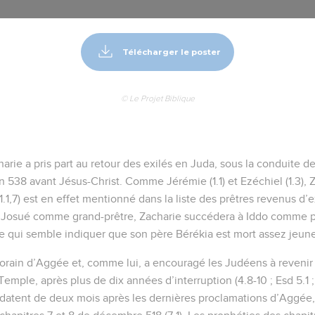
Télécharger le poster
© Le Projet Biblique
arie a pris part au retour des exilés en Juda, sous la conduite d
 538 avant Jésus-Christ. Comme Jérémie (1.1) et Ezéchiel (1.3), Z
.1,7) est en effet mentionné dans la liste des prêtres revenus d’e
Josué comme grand-prêtre, Zacharie succédera à Iddo comme pr
 ce qui semble indiquer que son père Bérékia est mort assez jeune (
rain d’Aggée et, comme lui, a encouragé les Judéens à revenir à l
 Temple, après plus de dix années d’interruption (4.8-10 ; Esd 5.1 ;
) datent de deux mois après les dernières proclamations d’Aggée,