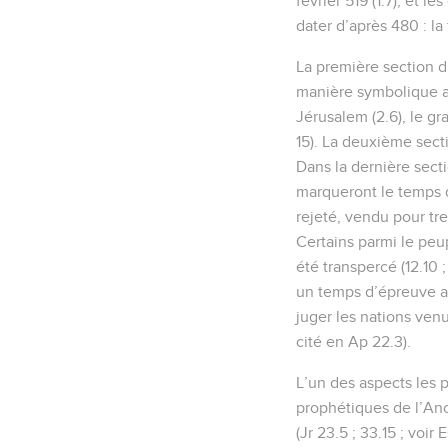
février 519 (1.7), et l
dater d’après 480 : la
La première section du
manière symbolique an
Jérusalem (2.6), le gr
15). La deuxième secti
Dans la dernière sect
marqueront le temps de
rejeté, vendu pour tren
Certains parmi le peup
été transpercé (12.10 ;
un temps d’épreuve at
juger les nations venue
cité en Ap 22.3).
L’un des aspects les p
prophétiques de l’Anc
(Jr 23.5 ; 33.15 ; voi