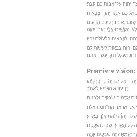
ַ֧ף יְהוָ֛ה עַל־אֲבֽוֹתֵיכֶ֖ם קָֽצֶף׃
ּב אֲלֵיכֶ֔ם אָמַ֖ר יְהוָ֥ה צְבָאֽוֹת׃
ׁ֤וּבוּ נָא֙ מִדַּרְכֵיכֶ֣ם הָרָעִ֔ים
*א־הִקְשִׁ֥יבוּ אֵלַ֖י נְאֻם־יְהוָֽה׃
֑ם וְהַ֨נְּבִאִ֔ים הַלְעוֹלָ֖ם יִֽחְיֽוּ׃
ָמַ֜ם יְהוָ֤ה צְבָאוֹת֙ לַעֲשׂ֣וֹת לָ֔נוּ
נוּ֙ וּכְמַ֣עֲלָלֵ֔ינוּ כֵּ֖ן עָשָׂ֥ה אִתָּֽנוּ׃
Première vision:
הוָ֗ה אֶל־זְכַרְיָה֙ בֶּן־בֶּ֣רֶכְיָ֔הוּ
בֶּן־עִדּ֥וֹא הַנָּבִ֖יא לֵאמֹֽר׃
ים אֲדֻמִּ֔ים שְׂרֻקִּ֖ים וּלְבָנִֽים׃
י אֲנִ֥י אַרְאֶ֖ךָּ מָה־הֵ֥מָּה אֵֽלֶּה׃
ָׁלַ֣ח יְהוָ֔ה לְהִתְהַלֵּ֖ךְ בָּאָֽרֶץ׃
נֵּ֥ה כָל־הָאָ֖רֶץ יֹשֶׁ֥בֶת וְשֹׁקָֽטֶת׃
ר זָעַ֔מְתָּה זֶ֖ה שִׁבְעִ֥ים שָׁנָֽה׃