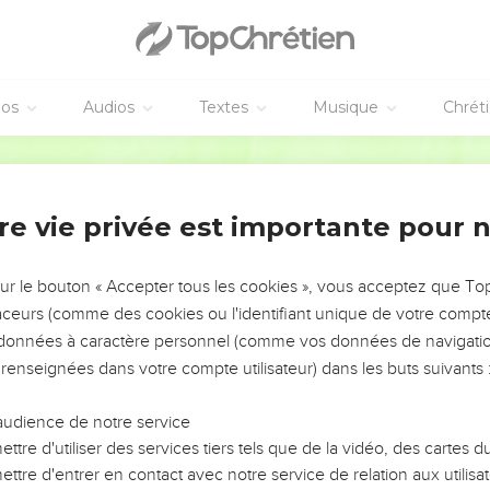
וַיֹּ֣אמֶר חַגַּ֔י אִם־יִגַּ֧ע טְמֵא־נֶ֛פֶשׁ בְּכָל־אֵ֖לֶּה הֲיִטְמָ֑א וַיַּע
חַגַּ֜י וַיֹּ֗אמֶר כֵּ֣ן הָֽעָם־הַ֠זֶּה וְכֵן־הַגּ֨וֹי הַזֶּ֤ה לְפָנַי֙ נְאֻם־יְהוָ֔ה וְכֵ֖ן כָּל־מַעֲשֵׂ֣ה יְדֵיהֶ֑ם
éos
Audios
Textes
Musique
Chrét
ès aujourd'hui
וְעַתָּה֙ שִֽׂימוּ־נָ֣א לְבַבְכֶ֔ם מִן־הַיּ֥וֹם הַזֶּ֖ה וָמָ֑עְלָה מִטֶּ֧רֶם שֽׂוּ
Hébreu / Grec - Texte original
מִֽהְיוֹתָ֥ם בָּא֙ אֶל־עֲרֵמַ֣ת עֶשְׂרִ֔ים וְהָיְתָ֖ה עֲשָׂרָ֑ה בָּ֣א אֶל־הַיֶּ֗קֶב לַחְשֹׂף֙ חֲמִש
הִכֵּ֨יתִי אֶתְכֶ֜ם בַּשִּׁדָּפ֤וֹן וּבַיֵּֽרָקוֹן֙ וּבַבָּרָ֔ד אֵ֖ת כָּל־מַעֲשֵׂ֣ה יְדֵיכ
re vie privée est importante pour 
 מִן־הַיּ֥וֹם הַזֶּ֖ה וָמָ֑עְלָה מִיּוֹם֩ עֶשְׂרִ֨ים וְאַרְבָּעָ֜ה לַתְּשִׁיעִ֗י לְמִן־הַיּ֛וֹם אֲשֶׁר־יֻסַּ
הַע֤וֹד הַזֶּ֙רַע֙ בַּמְּגוּרָ֔ה וְעַד־הַגֶּ֨פֶן וְהַתְּאֵנָ֧ה וְהָרִמּ֛וֹן וְעֵ֥ץ הַזַּ֖יִת לֹ
sur le bouton « Accepter tous les cookies », vous acceptez que T
traceurs (comme des cookies ou l'identifiant unique de votre compte 
babel, que le Seigneur a choisi
s données à caractère personnel (comme vos données de navigatio
 renseignées dans votre compte utilisateur) dans les buts suivants 
וַיְהִ֨י דְבַר־יְהוָ֤ה ׀ שֵׁנִית֙ אֶל־חַגַּ֔י בְּעֶשְׂ
אֱמֹ֕ר אֶל־זְרֻבָּבֶ֥ל פַּֽחַת־יְהוּדָ֖ה לֵאמֹ֑ר אֲנִ֣י מַרְעִ֔
audience de notre service
ָכ֔וֹת וְהִ֨שְׁמַדְתִּ֔י חֹ֖זֶק מַמְלְכ֣וֹת הַגּוֹיִ֑ם וְהָפַכְתִּ֤י מֶרְכָּבָה֙ וְרֹ֣כְבֶ֔יהָ וְיָרְד֤וּ סוּסִים֙
ttre d'utiliser des services tiers tels que de la vidéo, des cartes
ttre d'entrer en contact avec notre service de relation aux utilisat
ְהוָ֣ה צְבָא֡וֹת אֶ֠קָּחֲךָ זְרֻבָּבֶ֨ל בֶּן־שְׁאַלְתִּיאֵ֤ל עַבְדִּי֙ נְאֻם־יְהוָ֔ה וְשַׂמְתִּ֖יךָ כַּֽחוֹתָ֑