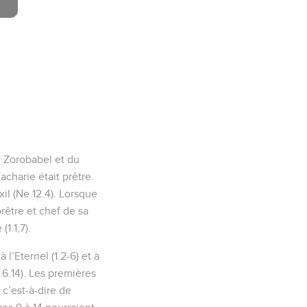
e Zorobabel et du
acharie était prêtre.
xil (Ne 12.4). Lorsque
être et chef de sa
1.1,7).
’Eternel (1.2-6) et à
 6.14). Les premières
 c’est-à-dire de