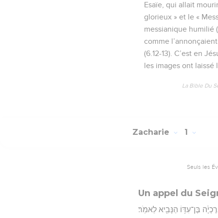
Esaïe, qui allait mour
glorieux » et le « Mes
messianique humilié (9.
comme l’annonçaient dé
(6.12-13). C’est en J
les images ont laissé l
La Bible Du S
Zacharie
1
Seuls les É
Un appel du Seign
רֶכְיָ֔ה בֶּן־עִדּ֥וֹ הַנָּבִ֖יא לֵאמֹֽר׃