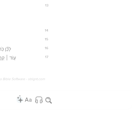
13
14
15
16
לָכֵ֞ן כֹּ
17
ע֣וֹד ׀ קְרָ֣
os Bible Software - sblgnt.com