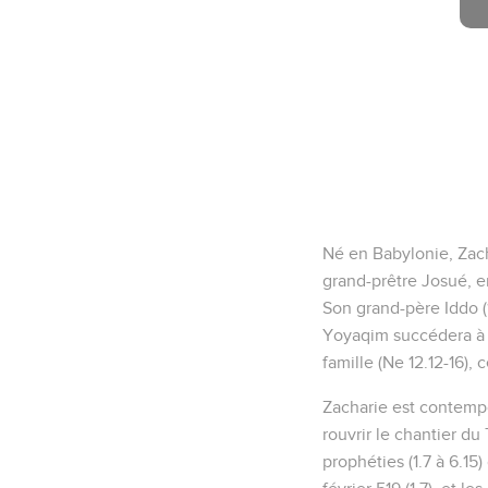
Né en Babylonie, Zach
grand-prêtre Josué, en
Son grand-père Iddo (1
Yoyaqim succédera à 
famille (Ne 12.12-16),
Zacharie est contempo
rouvrir le chantier du
prophéties (1.7 à 6.15