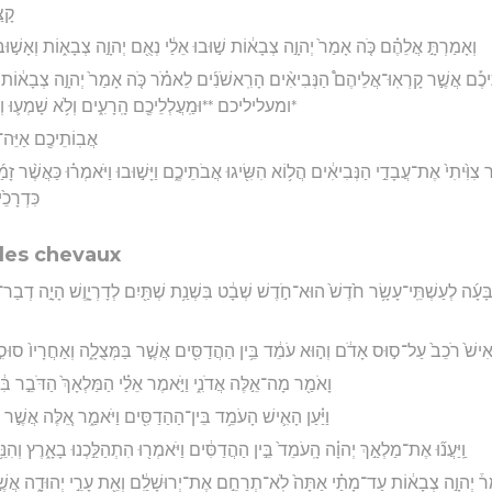
קָצ
וְאָמַרְתָּ֣ אֲלֵהֶ֗ם כֹּ֤ה אָמַר֙ יְהוָ֣ה צְבָא֔וֹת שׁ֣וּבוּ אֵלַ֔י נְאֻ֖ם יְהוָ֣ה צְבָא֑וֹת וְאָשׁ֣ו
ֵיכֶ֡ם אֲשֶׁ֣ר קָרְאֽוּ־אֲלֵיהֶם֩ הַנְּבִיאִ֨ים הָרִֽאשֹׁנִ֜ים לֵאמֹ֗ר כֹּ֤ה אָמַר֙ יְהוָ֣ה צְבָא֔וֹת ש
ומעליליכם **וּמַֽעֲלְלֵיכֶ֖ם הָֽרָעִ֑ים וְלֹ֥א שָׁמְע֛וּ וְלֹֽ
אֲבֽוֹתֵיכֶ֖ם אַיֵּה־הֵ
֤ר צִוִּ֙יתִי֙ אֶת־עֲבָדַ֣י הַנְּבִיאִ֔ים הֲל֥וֹא הִשִּׂ֖יגוּ אֲבֹתֵיכֶ֑ם וַיָּשׁ֣וּבוּ וַיֹּאמְר֗וּ כַּאֲשֶׁ֨ר ז
כִּדְרָכֵ֙י
 les chevaux
בָּעָ֜ה לְעַשְׁתֵּֽי־עָשָׂ֥ר חֹ֙דֶשׁ֙ הוּא־חֹ֣דֶשׁ שְׁבָ֔ט בִּשְׁנַ֥ת שְׁתַּ֖יִם לְדָרְיָ֑וֶשׁ הָיָ֣ה דְבַר־יְ
־אִישׁ֙ רֹכֵב֙ עַל־ס֣וּס אָדֹ֔ם וְה֣וּא עֹמֵ֔ד בֵּ֥ין הַהֲדַסִּ֖ים אֲשֶׁ֣ר בַּמְּצֻלָ֑ה וְאַחֲרָיו֙ סוּסִ֣
וָאֹמַ֖ר מָה־אֵ֣לֶּה אֲדֹנִ֑י וַיֹּ֣אמֶר אֵלַ֗י הַמַּלְאָךְ֙ הַדֹּבֵ֣ר בִּ֔
וַיַּ֗עַן הָאִ֛ישׁ הָעֹמֵ֥ד בֵּין־הַהַדַסִּ֖ים וַיֹּאמַ֑ר אֵ֚לֶּה אֲשֶׁ֣ר ש
וַֽיַּעֲנ֞וּ אֶת־מַלְאַ֣ךְ יְהוָ֗ה הָֽעֹמֵד֙ בֵּ֣ין הַהֲדַסִּ֔ים וַיֹּאמְר֖וּ הִתְהַלַּ֣כְנוּ בָאָ֑רֶץ וְהִ
ֹאמַר֒ יְהוָ֣ה צְבָא֔וֹת עַד־מָתַ֗י אַתָּה֙ לֹֽא־תְרַחֵ֣ם אֶת־יְרוּשָׁלִַ֔ם וְאֵ֖ת עָרֵ֣י יְהוּדָ֑ה אֲשֶׁ֣