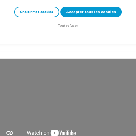
Accepter tous les cookies
Choisir mes cookies
rad Codex - tanach.us --- Grec : © 2010 by the Society of Biblical Literature and Log
Tout refuser
ction