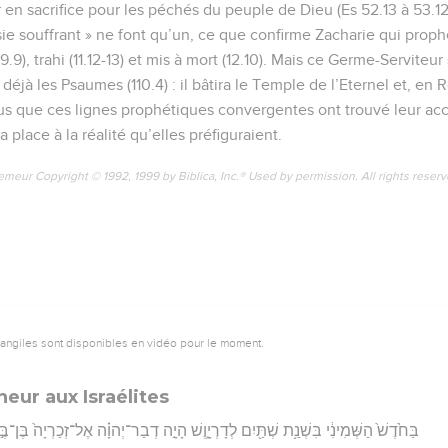
ir en sacrifice pour les péchés du peuple de Dieu (Es 52.13 à 53.12
sie souffrant » ne font qu’un, ce que confirme Zacharie qui proph
9), trahi (11.12-13) et mis à mort (12.10). Mais ce Germe-Serviteur 
jà les Psaumes (110.4) : il bâtira le Temple de l’Eternel et, en Ro
ésus que ces lignes prophétiques convergentes ont trouvé leur a
a place à la réalité qu’elles préfiguraient.
emeur Copyright © 1992, 1999 by Biblica, Inc.® Used by permission. All rights reser
vangiles sont disponibles en vidéo pour le moment.
eur aux Israélites
בַּחֹ֙דֶשׁ֙ הַשְּׁמִינִ֔י בִּשְׁנַ֥ת שְׁתַּ֖יִם לְדָרְיָ֑וֶשׁ הָיָ֣ה דְבַר־יְהוָ֗ה אֶל־זְכַרְיָה֙ בֶּן־בֶּ֣