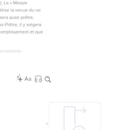
). Le « Messie
étise la venue du roi
sera aussi prêtre,
i-Prêtre, il y siégera
ccomplissement et que
ved worldwide.
1