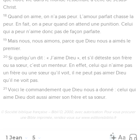
Christ.
18
Quand on aime, on n’a pas peur. L’amour parfait chasse la
peur. En fait, on a peur quand on attend une punition. Celui
qui a peur n’aime donc pas de façon parfaite.
19
Mais nous, nous aimons, parce que Dieu nous a aimés le
premier.
20
Si quelqu’un dit : « J’aime Dieu », et s’il déteste son frère
ou sa sœur, c’est un menteur. En effet, celui qui n’aime pas
un frère ou une sœur qu’il voit, il ne peut pas aimer Dieu
qu’il ne voit pas.
21
Voici le commandement que Dieu nous a donné : celui qui
aime Dieu doit aussi aimer son frère et sa sœur.
© Société biblique française – Bibli’O, 2000, avec autorisation. Pour vous procurer
une Bible imprimée, rendez-vous sur www.editionsbiblio.fr
1 Jean
5