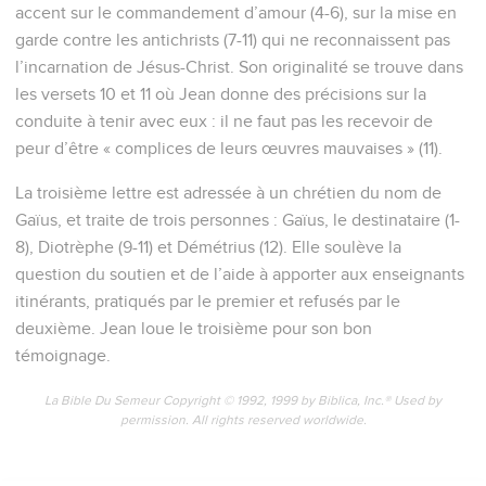
accent sur le commandement d’amour (4-6), sur la mise en
garde contre les antichrists (7-11) qui ne reconnaissent pas
l’incarnation de Jésus-Christ. Son originalité se trouve dans
les versets 10 et 11 où Jean donne des précisions sur la
conduite à tenir avec eux : il ne faut pas les recevoir de
peur d’être « complices de leurs œuvres mauvaises » (11).
La troisième lettre est adressée à un chrétien du nom de
Gaïus, et traite de trois personnes : Gaïus, le destinataire (1-
8), Diotrèphe (9-11) et Démétrius (12). Elle soulève la
question du soutien et de l’aide à apporter aux enseignants
itinérants, pratiqués par le premier et refusés par le
deuxième. Jean loue le troisième pour son bon
témoignage.
La Bible Du Semeur Copyright © 1992, 1999 by Biblica, Inc.® Used by
permission. All rights reserved worldwide.