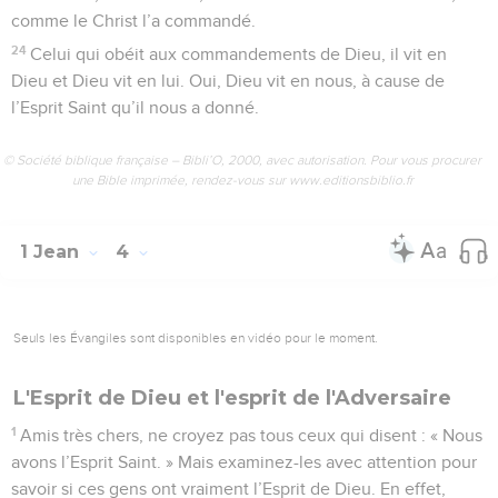
comme le Christ l’a commandé.
24
Celui qui obéit aux commandements de Dieu, il vit en
Dieu et Dieu vit en lui. Oui, Dieu vit en nous, à cause de
l’Esprit Saint qu’il nous a donné.
© Société biblique française – Bibli’O, 2000, avec autorisation. Pour vous procurer
une Bible imprimée, rendez-vous sur www.editionsbiblio.fr
1 Jean
4
Seuls les Évangiles sont disponibles en vidéo pour le moment.
L'Esprit de Dieu et l'esprit de l'Adversaire
1
Amis très chers, ne croyez pas tous ceux qui disent : « Nous
avons l’Esprit Saint. » Mais examinez-les avec attention pour
savoir si ces gens ont vraiment l’Esprit de Dieu. En effet,