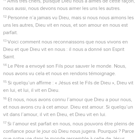
Amis très chers, puisque Dieu nous a aimés de cette façon,
nous aussi, nous devons nous aimer les uns les autres.
12
Personne n’a jamais vu Dieu, mais si nous nous aimons les
uns les autres, Dieu vit en nous, et son amour en nous est
parfait.
13
Voici comment nous reconnaissons que nous vivons en
Dieu et que Dieu vit en nous : il nous a donné son Esprit
Saint.
14
Le Père a envoyé son Fils pour sauver le monde. Nous,
nous avons vu cela et nous en rendons témoignage.
15
Si quelqu’un affirme : « Jésus est le Fils de Dieu », Dieu vit
en lui, et lui, il vit en Dieu.
16
Et nous, nous avons connu l’amour que Dieu a pour nous,
et nous avons cru à cet amour. Dieu est amour. Si quelqu’un
vit dans l’amour, il vit en Dieu, et Dieu vit en lui.
17
Si l’amour est parfait en nous, nous pouvons être pleins de
confiance pour le jour où Dieu nous jugera. Pourquoi ? Parce
que notre vie dans le monde ressemble à celle de Jésus-