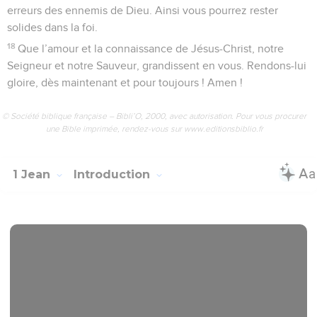
erreurs des ennemis de Dieu. Ainsi vous pourrez rester
solides dans la foi.
18
Que l’amour et la connaissance de Jésus-Christ, notre
Seigneur et notre Sauveur, grandissent en vous. Rendons-lui
gloire, dès maintenant et pour toujours ! Amen !
© Société biblique française – Bibli’O, 2000, avec autorisation. Pour vous procurer
une Bible imprimée, rendez-vous sur www.editionsbiblio.fr
1 Jean
Introduction