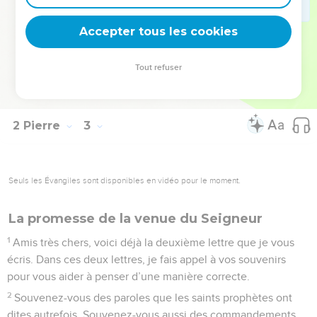
« le cochon qui vient d’être lavé recommence à se rouler
Accepter tous les cookies
dans la boue ».
© Société biblique française – Bibli’O, 2000, avec autorisation. Pour vous procurer
Tout refuser
une Bible imprimée, rendez-vous sur www.editionsbiblio.fr
2 Pierre
3
Seuls les Évangiles sont disponibles en vidéo pour le moment.
La promesse de la venue du Seigneur
1
Amis très chers, voici déjà la deuxième lettre que je vous
écris. Dans ces deux lettres, je fais appel à vos souvenirs
pour vous aider à penser d’une manière correcte.
2
Souvenez-vous des paroles que les saints prophètes ont
dites autrefois. Souvenez-vous aussi des commandements