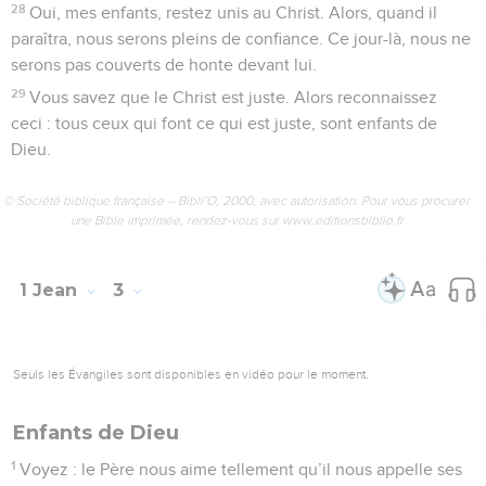
28
Oui, mes enfants, restez unis au Christ. Alors, quand il
paraîtra, nous serons pleins de confiance. Ce jour-là, nous ne
serons pas couverts de honte devant lui.
29
Vous savez que le Christ est juste. Alors reconnaissez
ceci : tous ceux qui font ce qui est juste, sont enfants de
Dieu.
© Société biblique française – Bibli’O, 2000, avec autorisation. Pour vous procurer
une Bible imprimée, rendez-vous sur www.editionsbiblio.fr
1 Jean
3
Seuls les Évangiles sont disponibles en vidéo pour le moment.
Enfants de Dieu
1
Voyez : le Père nous aime tellement qu’il nous appelle ses