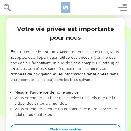
18
Oui, avec leurs discours ronflants complètement creux, ils
attirent ceux qui viennent à peine d’abandonner la vie avec
des gens dans l’erreur. Pour cela, ils se servent des désirs
Parole de Vie
honteux du corps,
Votre vie privée est importante
2 Pierre
2
19
et ils leur promettent la liberté. Pourtant, eux-mêmes sont
pour nous
esclaves des plaisirs qui les détruisent. En effet, quand une
chose nous domine, nous sommes ses esclaves.
En cliquant sur le bouton « Accepter tous les cookies », vous
20
Ceux qui connaissent Jésus-Christ, notre Seigneur et
acceptez que TopChrétien utilise des traceurs (comme des
cookies ou l'identifiant unique de votre compte utilisateur) et
notre Sauveur, ont abandonné les mauvaises influences du
traite vos données à caractère personnel (comme vos
monde, mais ils peuvent se laisser reprendre et se laisser
données de navigation et les informations renseignées dans
vaincre par elles. Alors leur situation est finalement bien pire
votre compte utilisateur) dans les buts suivants :
qu’avant.
Mesurer l'audience de notre service
21
Ils ont connu le chemin qui mène à la justice, mais ils ont
Vous permettre d'utiliser des services tiers tels que de la
abandonné les commandements de Dieu qu’on leur avait
vidéo, des cartes du monde…
appris. Dans ce cas, il aurait mieux valu qu’ils ne connaissent
Vous permettre d'entrer en contact avec notre service de
relation aux utilisateurs.
pas ce chemin.
22
Maintenant, ce qui leur est arrivé montre la vérité de ce
Choisir mes cookies
proverbe : « Le chien mange de nouveau ce qu’il a vomi », et