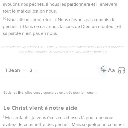
avouons nos péchés, il nous les pardonnera et il enlèvera
tout le mal qui est en nous.
10
Nous disons peut-être : « Nous n’avons pas commis de
péchés. » Dans ce cas, nous faisons de Dieu un menteur, et
sa parole n’est pas en nous.
© Société biblique française – Bibli’O, 2000, avec autorisation. Pour vous procurer
une Bible imprimée, rendez-vous sur www.editionsbiblio.fr
1 Jean
2
Seuls les Évangiles sont disponibles en vidéo pour le moment.
Le Christ vient à notre aide
1
Mes enfants, je vous écris ces choses-là pour que vous
évitiez de commettre des péchés. Mais si quelqu’un commet