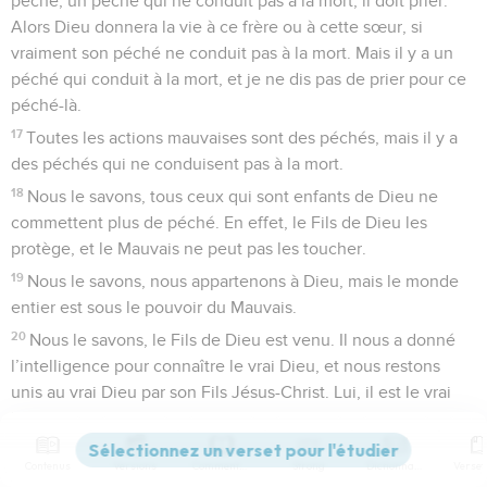
péché, un péché qui ne conduit pas à la mort, il doit prier.
Alors Dieu donnera la vie à ce frère ou à cette sœur, si
vraiment son péché ne conduit pas à la mort. Mais il y a un
péché qui conduit à la mort, et je ne dis pas de prier pour ce
péché-là.
17
Toutes les actions mauvaises sont des péchés, mais il y a
des péchés qui ne conduisent pas à la mort.
18
Nous le savons, tous ceux qui sont enfants de Dieu ne
commettent plus de péché. En effet, le Fils de Dieu les
protège, et le Mauvais ne peut pas les toucher.
19
Nous le savons, nous appartenons à Dieu, mais le monde
entier est sous le pouvoir du Mauvais.
20
Nous le savons, le Fils de Dieu est venu. Il nous a donné
l’intelligence pour connaître le vrai Dieu, et nous restons
unis au vrai Dieu par son Fils Jésus-Christ. Lui, il est le vrai
Dieu et il est la vie pour toujours.
21
Mes enfants, faites attention ! Ne suivez pas les faux
Contenus
Versions
Commentaires
Strong
Dictionnaire
dieux !