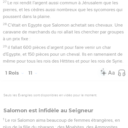
27
Le roi rendit l'argent aussi commun à Jérusalem que les
pierres, et les cèdres aussi nombreux que les sycomores qui
poussent dans la plaine.
28
C'était en Egypte que Salomon achetait ses chevaux. Une
caravane de marchands du roi allait les chercher par groupes
à un prix fixe :
29
il fallait 600 pièces d’argent pour faire venir un char
d'Egypte, et 150 pièces pour un cheval. Ils en ramenaient de
même pour tous les rois des Hittites et pour les rois de Syrie.
1 Rois
11
Seuls les Évangiles sont disponibles en vidéo pour le moment.
Salomon est infidèle au Seigneur
1
Le roi Salomon aima beaucoup de femmes étrangères, en
plus de la fille du pharaon : des Moabites, des Ammonites,