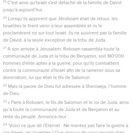
19
C'est ainsi qu'Israël s'est détaché de la famille de David
jusqu'à aujourd’hui.
20
Lorsqu’ils apprirent que Jéroboam était de retour, les
Israélites le firent venir à leur assemblée et ils le
proclamèrent roi sur tout Israël. Ils ne suivirent pas la famille
de David, à la seule exception de la tribu de Juda.
21
A son arrivée à Jérusalem, Roboam rassembla toute la
communauté de Juda et la tribu de Benjamin, soit 180'000
hommes d'élite aptes à la guerre, pour qu'ils combattent
contre la communauté d'Israël afin de la ramener sous sa
domination, lui qui était le fils de Salomon.
22
Mais la parole de Dieu fut adressée à Shemaeja, l’homme
de Dieu :
23
« Parle à Roboam, le fils de Salomon et le roi de Juda, ainsi
qu’à toute la communauté de Juda et de Benjamin et au
reste du peuple. Annonce-leur :
24
‘Voici ce que dit l'Eternel : Ne montez pas faire la guerre à
vos frères, les Israélites ! Que chacun de vous reparte chez