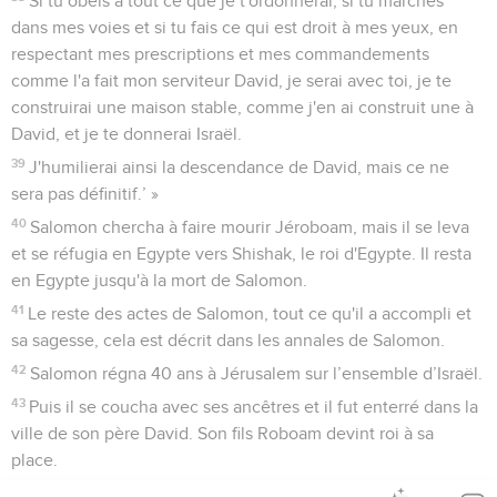
Si tu obéis à tout ce que je t'ordonnerai, si tu marches
dans mes voies et si tu fais ce qui est droit à mes yeux, en
respectant mes prescriptions et mes commandements
comme l'a fait mon serviteur David, je serai avec toi, je te
construirai une maison stable, comme j'en ai construit une à
David, et je te donnerai Israël.
39
J'humilierai ainsi la descendance de David, mais ce ne
sera pas définitif.’ »
40
Salomon chercha à faire mourir Jéroboam, mais il se leva
et se réfugia en Egypte vers Shishak, le roi d'Egypte. Il resta
en Egypte jusqu'à la mort de Salomon.
41
Le reste des actes de Salomon, tout ce qu'il a accompli et
sa sagesse, cela est décrit dans les annales de Salomon.
42
Salomon régna 40 ans à Jérusalem sur l’ensemble d’Israël.
43
Puis il se coucha avec ses ancêtres et il fut enterré dans la
ville de son père David. Son fils Roboam devint roi à sa
place.