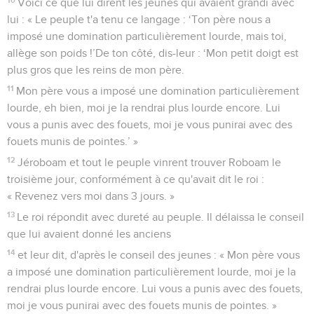
Voici ce que lui dirent les jeunes qui avaient grandi avec
lui : « Le peuple t'a tenu ce langage : ‘Ton père nous a
imposé une domination particulièrement lourde, mais toi,
allège son poids !’De ton côté, dis-leur : ‘Mon petit doigt est
plus gros que les reins de mon père.
11
Mon père vous a imposé une domination particulièrement
lourde, eh bien, moi je la rendrai plus lourde encore. Lui
vous a punis avec des fouets, moi je vous punirai avec des
fouets munis de pointes.’ »
12
Jéroboam et tout le peuple vinrent trouver Roboam le
troisième jour, conformément à ce qu'avait dit le roi :
« Revenez vers moi dans 3 jours. »
13
Le roi répondit avec dureté au peuple. Il délaissa le conseil
que lui avaient donné les anciens
14
et leur dit, d'après le conseil des jeunes : « Mon père vous
a imposé une domination particulièrement lourde, moi je la
rendrai plus lourde encore. Lui vous a punis avec des fouets,
moi je vous punirai avec des fouets munis de pointes. »