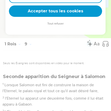
l'Eternel, notre Dieu, pendant 7 jours, puis 7 autres jours, soit
14 jours.
Accepter tous les cookies
66
Le lendemain, il renvoya le peuple. Ils bénirent le roi et
retournèrent chez eux, remplis de joie et le cœur content
Tout refuser
pour tout le bien que l'Eternel avait fait à son serviteur David
et à Israël, son peuple.
1 Rois
9
Seuls les Évangiles sont disponibles en vidéo pour le moment.
Seconde apparition du Seigneur à Salomon
1
Lorsque Salomon eut fini de construire la maison de
l'Eternel, le palais royal et tout ce qu'il avait désiré faire,
2
l'Eternel lui apparut une deuxième fois, comme il lui était
apparu à Gabaon.
3