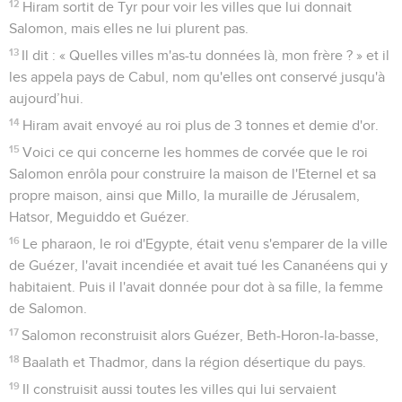
12
Hiram sortit de Tyr pour voir les villes que lui donnait
Salomon, mais elles ne lui plurent pas.
13
Il dit : « Quelles villes m'as-tu données là, mon frère ? » et il
les appela pays de Cabul, nom qu'elles ont conservé jusqu'à
aujourd’hui.
14
Hiram avait envoyé au roi plus de 3 tonnes et demie d'or.
15
Voici ce qui concerne les hommes de corvée que le roi
Salomon enrôla pour construire la maison de l'Eternel et sa
propre maison, ainsi que Millo, la muraille de Jérusalem,
Hatsor, Meguiddo et Guézer.
16
Le pharaon, le roi d'Egypte, était venu s'emparer de la ville
de Guézer, l'avait incendiée et avait tué les Cananéens qui y
habitaient. Puis il l'avait donnée pour dot à sa fille, la femme
de Salomon.
17
Salomon reconstruisit alors Guézer, Beth-Horon-la-basse,
18
Baalath et Thadmor, dans la région désertique du pays.
19
Il construisit aussi toutes les villes qui lui servaient