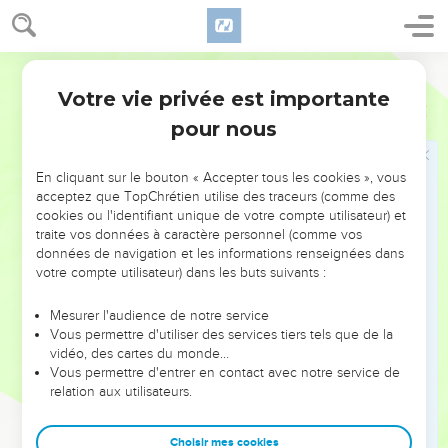
et pour respecter ses commandements ! »
Segond 21
Les sacrifices offerts au Seigneur
Votre vie privée est importante
62
1 Rois
8
Le roi et tout Israël avec lui offrirent des sacrifices devant
pour nous
l'Eternel.
63
Salomon tua 22'000 bœufs et 120'000 brebis pour le
En cliquant sur le bouton « Accepter tous les cookies », vous
sacrifice de communion qu'il offrit à l'Eternel. C’est ainsi que
acceptez que TopChrétien utilise des traceurs (comme des
le roi et tous les Israélites firent la dédicace de la maison de
cookies ou l'identifiant unique de votre compte utilisateur) et
l'Eternel.
traite vos données à caractère personnel (comme vos
données de navigation et les informations renseignées dans
64
Ce jour-là, le roi consacra le milieu du parvis qui se
votre compte utilisateur) dans les buts suivants :
trouvait devant la maison de l'Eternel ; en effet, c’est là qu’il
offrit les holocaustes, les offrandes et les graisses des
Mesurer l'audience de notre service
sacrifices de communion, parce que l'autel en bronze qui se
Vous permettre d'utiliser des services tiers tels que de la
vidéo, des cartes du monde…
trouvait devant l'Eternel était trop petit pour les contenir.
Vous permettre d'entrer en contact avec notre service de
65
Salomon célébra la fête des tentes à ce moment-là, et tout
relation aux utilisateurs.
Israël avec lui. Une grande foule, venue des environs de
Hamath jusqu'au torrent d'Egypte, se rassembla devant
Choisir mes cookies