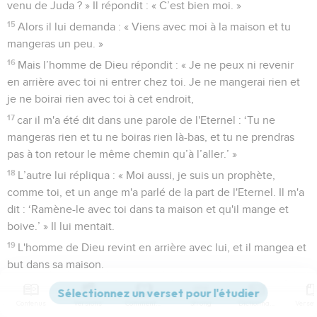
venu de Juda ? » Il répondit : « C’est bien moi. »
15
Alors il lui demanda : « Viens avec moi à la maison et tu
mangeras un peu. »
16
Mais l’homme de Dieu répondit : « Je ne peux ni revenir
en arrière avec toi ni entrer chez toi. Je ne mangerai rien et
je ne boirai rien avec toi à cet endroit,
17
car il m'a été dit dans une parole de l'Eternel : ‘Tu ne
mangeras rien et tu ne boiras rien là-bas, et tu ne prendras
pas à ton retour le même chemin qu’à l’aller.’ »
18
L’autre lui répliqua : « Moi aussi, je suis un prophète,
comme toi, et un ange m'a parlé de la part de l'Eternel. Il m'a
dit : ‘Ramène-le avec toi dans ta maison et qu'il mange et
boive.’ » Il lui mentait.
19
L'homme de Dieu revint en arrière avec lui, et il mangea et
but dans sa maison.
Le prophète est condamné
Contenus
Versions
Commentaires
Strong
Dictionnaire