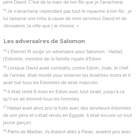
père David. C'est de la main de ton fils que je l'arracherai.
13
Je n'arracherai cependant pas tout le royaume à ton fils : je
lui laisserai une tribu à cause de mon serviteur David et de
Jérusalem, la ville que j’ai choisie. »
Les adversaires de Salomon
14
L'Eternel fit surgir un adversaire pour Salomon : Hadad,
l'Edomite, membre de la famille royale d'Edom.
15
Lorsque David avait combattu contre Edom, Joab, le chef
de l'armée, était monté pour enterrer les Israélites morts et il
avait tué tous les Edomites de sexe masculin.
16
Il était resté 6 mois en Edom avec tout Israël, jusqu'à ce
qu'il en ait éliminé tous les hommes.
17
Hadad avait alors pris la fuite avec des serviteurs édomites
de son père et s’était rendu en Egypte. Il était encore un tout
jeune garçon.
18
Partis de Madian, ils étaient allés à Paran, avaient pris avec