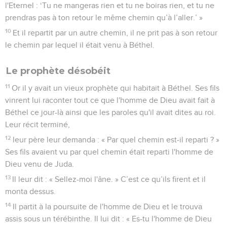
l'Eternel : ‘Tu ne mangeras rien et tu ne boiras rien, et tu ne
prendras pas à ton retour le même chemin qu’à l’aller.’ »
10
Et il repartit par un autre chemin, il ne prit pas à son retour
le chemin par lequel il était venu à Béthel.
Le prophète désobéit
11
Or il y avait un vieux prophète qui habitait à Béthel. Ses fils
vinrent lui raconter tout ce que l'homme de Dieu avait fait à
Béthel ce jour-là ainsi que les paroles qu'il avait dites au roi.
Leur récit terminé,
12
leur père leur demanda : « Par quel chemin est-il reparti ? »
Ses fils avaient vu par quel chemin était reparti l'homme de
Dieu venu de Juda.
13
Il leur dit : « Sellez-moi l'âne. » C’est ce qu’ils firent et il
monta dessus.
14
Il partit à la poursuite de l'homme de Dieu et le trouva
assis sous un térébinthe. Il lui dit : « Es-tu l'homme de Dieu