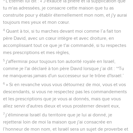
L'Eternel lui dit : « J'exauce la prière et la supplication que
tu m'as adressées, je consacre cette maison que tu as
construite pour y établir éternellement mon nom, et j'y aurai
toujours mes yeux et mon cœur.
4
Quant à toi, si tu marches devant moi comme l’a fait ton
père David, avec un cœur intègre et avec droiture, en
accomplissant tout ce que je t'ai commandé, si tu respectes
mes prescriptions et mes règles,
5
j'affermirai pour toujours ton autorité royale en Israël,
comme je l'ai déclaré à ton père David lorsque j’ai dit : ‘*Tu
ne manqueras jamais d'un successeur sur le trône d'Israël.’
6
» Si en revanche vous vous détournez de moi, vous et vos
descendants, si vous ne respectez pas les commandements
et les prescriptions que je vous ai donnés, mais que vous
allez servir d'autres dieux et vous prosterner devant eux,
7
j’éliminerai Israël du territoire que je lui ai donné, je
rejetterai loin de moi la maison que j'ai consacrée en
l’honneur de mon nom, et Israël sera un sujet de proverbe et