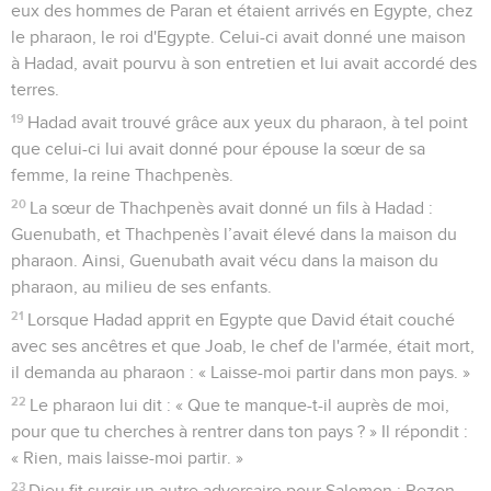
eux des hommes de Paran et étaient arrivés en Egypte, chez
le pharaon, le roi d'Egypte. Celui-ci avait donné une maison
à Hadad, avait pourvu à son entretien et lui avait accordé des
terres.
19
Hadad avait trouvé grâce aux yeux du pharaon, à tel point
que celui-ci lui avait donné pour épouse la sœur de sa
femme, la reine Thachpenès.
20
La sœur de Thachpenès avait donné un fils à Hadad :
Guenubath, et Thachpenès l’avait élevé dans la maison du
pharaon. Ainsi, Guenubath avait vécu dans la maison du
pharaon, au milieu de ses enfants.
21
Lorsque Hadad apprit en Egypte que David était couché
avec ses ancêtres et que Joab, le chef de l'armée, était mort,
il demanda au pharaon : « Laisse-moi partir dans mon pays. »
22
Le pharaon lui dit : « Que te manque-t-il auprès de moi,
pour que tu cherches à rentrer dans ton pays ? » Il répondit :
« Rien, mais laisse-moi partir. »
23
Dieu fit surgir un autre adversaire pour Salomon : Rezon,