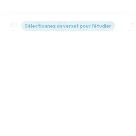
Contenus
Versions
Commentaires
Strong
Dictionnaire
Paramètres de lecture
Afficher les numéros de versets
Mode dyslexique
Désactivé
Simple
Coul
eur
Police d'écriture
Serif
Sans-serif