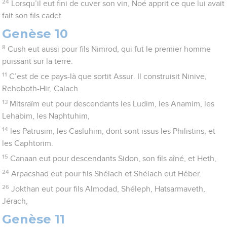
24
Lorsqu’il eut fini de cuver son vin, Noé apprit ce que lui avait
fait son fils cadet
Genèse 10
8
Cush eut aussi pour fils Nimrod, qui fut le premier homme
puissant sur la terre.
11
C’est de ce pays-là que sortit Assur. Il construisit Ninive,
Rehoboth-Hir, Calach
13
Mitsraïm eut pour descendants les Ludim, les Anamim, les
Lehabim, les Naphtuhim,
14
les Patrusim, les Casluhim, dont sont issus les Philistins, et
les Caphtorim.
15
Canaan eut pour descendants Sidon, son fils aîné, et Heth,
24
Arpacshad eut pour fils Shélach et Shélach eut Héber.
26
Jokthan eut pour fils Almodad, Shéleph, Hatsarmaveth,
Jérach,
Genèse 11