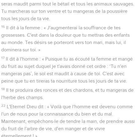
seras maudit parmi tout le bétail et tous les animaux sauvages.
Tu marcheras sur ton ventre et tu mangeras de la poussière
tous les jours de ta vie.
16
Il dit à la femme : « J'augmenterai la souffrance de tes
grossesses. C'est dans la douleur que tu mettras des enfants
au monde. Tes désirs se porteront vers ton mari, mais lui, il
dominera sur toi. »
17
Il dit à l'homme : « Puisque tu as écouté ta femme et mangé
du fruit au sujet duquel je t'avais donné cet ordre : ‘Tu n'en
mangeras pas’, le sol est maudit à cause de toi. C'est avec
peine que tu en tireras ta nourriture tous les jours de ta vie.
18
Il te produira des ronces et des chardons, et tu mangeras de
l'herbe des champs.
22
L'Eternel Dieu dit : « Voilà que l'homme est devenu comme
l'un de nous pour la connaissance du bien et du mal.
Maintenant, empêchons-le de tendre la main, de prendre aussi
du fruit de l'arbre de vie, d'en manger et de vivre
éternellement ! »