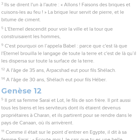
3
Ils se dirent l'un à l'autre : « Allons ! Faisons des briques et
cuisons-les au feu ! » La brique leur servit de pierre, et le
bitume de ciment.
5
L'Eternel descendit pour voir la ville et la tour que
construisaient les hommes,
9
C'est pourquoi on l’appela Babel : parce que c'est là que
l'Eternel brouilla le langage de toute la terre et c'est de là qu’il
les dispersa sur toute la surface de la terre.
12
A l'âge de 35 ans, Arpacshad eut pour fils Shélach.
14
A l'âge de 30 ans, Shélach eut pour fils Héber.
Genèse 12
5
Il prit sa femme Saraï et Lot, le fils de son frère. Il prit aussi
tous les biens et les serviteurs dont ils étaient devenus
propriétaires à Charan, et ils partirent pour se rendre dans le
pays de Canaan, où ils arrivèrent.
11
Comme il était sur le point d’entrer en Egypte, il dit à sa
femme Saraï : « Ecoute-moi ! Je sais que tu es une belle