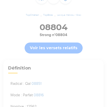
TopChrétien
TopBible
Lexique Hébreu / Grec
08804
Strong n°08804
Voir les versets relatifs
Définition
Radical : Qal
08851
Mode : Parfait
08816
Nombre : 12562