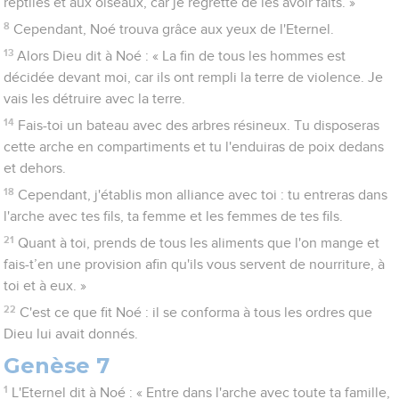
reptiles et aux oiseaux, car je regrette de les avoir faits. »
8
Cependant, Noé trouva grâce aux yeux de l'Eternel.
13
Alors Dieu dit à Noé : « La fin de tous les hommes est
décidée devant moi, car ils ont rempli la terre de violence. Je
vais les détruire avec la terre.
14
Fais-toi un bateau avec des arbres résineux. Tu disposeras
cette arche en compartiments et tu l'enduiras de poix dedans
et dehors.
18
Cependant, j'établis mon alliance avec toi : tu entreras dans
l'arche avec tes fils, ta femme et les femmes de tes fils.
21
Quant à toi, prends de tous les aliments que l'on mange et
fais-t’en une provision afin qu'ils vous servent de nourriture, à
toi et à eux. »
22
C'est ce que fit Noé : il se conforma à tous les ordres que
Dieu lui avait donnés.
Genèse 7
1
L'Eternel dit à Noé : « Entre dans l'arche avec toute ta famille,