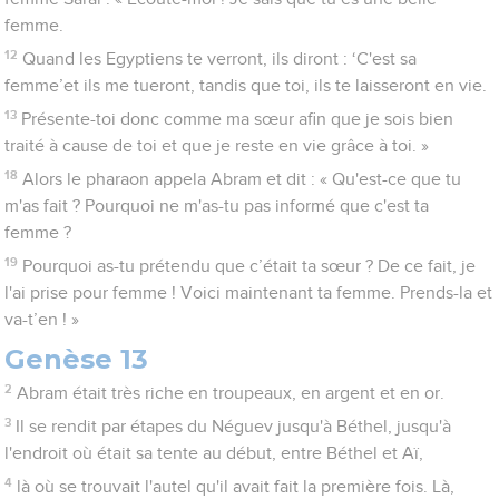
femme.
12
Quand les Egyptiens te verront, ils diront : ‘C'est sa
femme’et ils me tueront, tandis que toi, ils te laisseront en vie.
13
Présente-toi donc comme ma sœur afin que je sois bien
traité à cause de toi et que je reste en vie grâce à toi. »
18
Alors le pharaon appela Abram et dit : « Qu'est-ce que tu
m'as fait ? Pourquoi ne m'as-tu pas informé que c'est ta
femme ?
19
Pourquoi as-tu prétendu que c’était ta sœur ? De ce fait, je
l'ai prise pour femme ! Voici maintenant ta femme. Prends-la et
va-t’en ! »
Genèse 13
2
Abram était très riche en troupeaux, en argent et en or.
3
Il se rendit par étapes du Néguev jusqu'à Béthel, jusqu'à
l'endroit où était sa tente au début, entre Béthel et Aï,
4
là où se trouvait l'autel qu'il avait fait la première fois. Là,