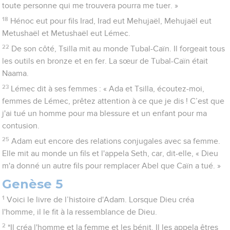
toute personne qui me trouvera pourra me tuer. »
18
Hénoc eut pour fils Irad, Irad eut Mehujaël, Mehujaël eut
Metushaël et Metushaël eut Lémec.
22
De son côté, Tsilla mit au monde Tubal-Caïn. Il forgeait tous
les outils en bronze et en fer. La sœur de Tubal-Caïn était
Naama.
23
Lémec dit à ses femmes : « Ada et Tsilla, écoutez-moi,
femmes de Lémec, prêtez attention à ce que je dis ! C’est que
j'ai tué un homme pour ma blessure et un enfant pour ma
contusion.
25
Adam eut encore des relations conjugales avec sa femme.
Elle mit au monde un fils et l'appela Seth, car, dit-elle, « Dieu
m'a donné un autre fils pour remplacer Abel que Caïn a tué. »
Genèse 5
1
Voici le livre de l’histoire d'Adam. Lorsque Dieu créa
l'homme, il le fit à la ressemblance de Dieu.
2
*Il créa l'homme et la femme et les bénit. Il les appela êtres