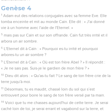
Genèse 4
1
Adam eut des relations conjugales avec sa femme Eve. Elle
tomba enceinte et mit au monde Caïn. Elle dit : « J'ai donné
vie à un homme avec l'aide de l'Eternel. »
5
mais pas sur Caïn et sur son offrande. Caïn fut très irrité et il
arbora un air sombre.
6
L'Eternel dit à Caïn : « Pourquoi es-tu irrité et pourquoi
arbores-tu un air sombre ?
9
L'Eternel dit à Caïn : « Où est ton frère Abel ? » Il répondit :
« Je ne sais pas. Suis-je le gardien de mon frère ? »
10
Dieu dit alors : « Qu'as-tu fait ? Le sang de ton frère crie de la
terre jusqu'à moi.
11
Désormais, tu es maudit, chassé loin du sol qui s’est
entrouvert pour boire le sang de ton frère versé par ta main.
14
Voici que tu me chasses aujourd'hui de cette terre. Je serai
caché loin de toi, je serai errant et vagabond sur la terre, et