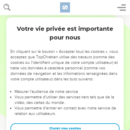
Votre vie privée est importante
pour nous
NE MANQUEZ PAS L’ÉVÉNEMENT
En cliquant sur le bouton « Accepter tous les cookies », vous
DE L’ANNÉE !
acceptez que TopChrétien utilise des traceurs (comme des
cookies ou l'identifiant unique de votre compte utilisateur) et
ET SI LEURS ERREURS POUVAIENT VOUS ÉVITER LES
traite vos données à caractère personnel (comme vos
VOTRES ?
données de navigation et les informations renseignées dans
votre compte utilisateur) dans les buts suivants :
On admire souvent les leaders pour leurs réussites, leur impact,
leur foi ou leur vision. Mais on voit moins les doutes, les erreurs
Mesurer l'audience de notre service
Vous permettre d'utiliser des services tiers tels que de la
et les saisons difficiles qu'ils ont traversés, alors même que ce
vidéo, des cartes du monde…
sont elles qui les ont façonnés.
Vous permettre d'entrer en contact avec notre service de
relation aux utilisateurs.
Dans cette conférence, leaders, entrepreneurs, et responsables
reviennent sur les erreurs marquantes de leur parcours et les
clés pour avancer avec plus de sagesse afin que leurs erreurs
Choisir mes cookies