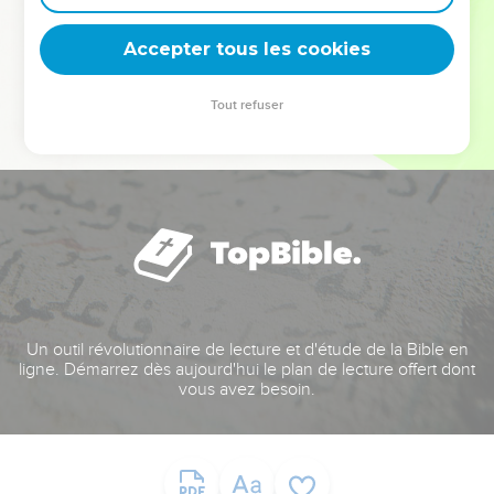
deviennent vos tremplins. Que vous guidiez un ministère, une
équipe, un groupe ou une famille, leur expérience est faite
Accepter tous les cookies
pour vous.
Tout refuser
Je découvre l’événement
Un outil révolutionnaire de lecture et d'étude de la Bible en
ligne. Démarrez dès aujourd'hui le plan de lecture offert dont
vous avez besoin.