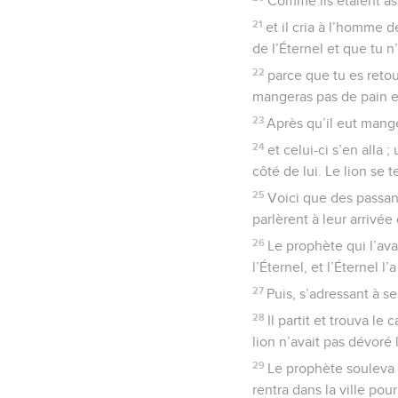
Comme ils étaient ass
21
et il cria à l’homme d
de l’Éternel et que tu 
22
parce que tu es retour
mangeras pas de pain et
23
Après qu’il eut mangé
24
et celui-ci s’en alla 
côté de lui. Le lion se 
25
Voici que des passant
parlèrent à leur arrivée
26
Le prophète qui l’ava
l’Éternel, et l’Éternel l’
27
Puis, s’adressant à ses 
28
Il partit et trouva le
lion n’avait pas dévoré 
29
Le prophète souleva 
rentra dans la ville pour