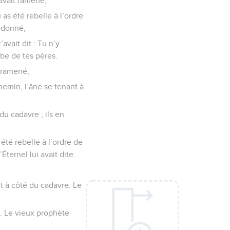
’avait ramené,
 as été rebelle à l’ordre
t donné,
avait dit : Tu n’y
mbe de tes pères.
t ramené,
chemin, l’âne se tenant à
du cadavre ; ils en
été rebelle à l’ordre de
’Éternel lui avait dite.
ent à côté du cadavre. Le
. Le vieux prophète