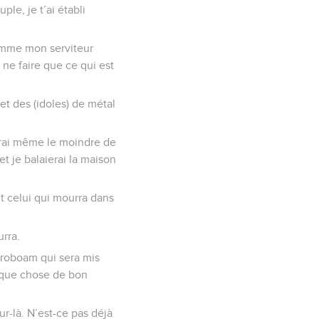
ple, je t’ai établi
comme mon serviteur
ne faire que ce qui est
 et des (idoles) de métal
herai même le moindre de
t je balaierai la maison
et celui qui mourra dans
urra.
 Jéroboam qui sera mis
elque chose de bon
ur-là. N’est-ce pas déjà