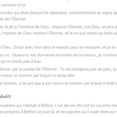
a ramener à lui.
 la cendre qui était dessus fut répandue, conformément au signe 
le de l’Éternel.
role et dit à l’homme de Dieu : Implore l’Éternel, ton Dieu, et prie 
 L’homme de Dieu implora l’Éternel, et le roi put retirer sa main 
e Dieu : Entre avec moi dans la maison pour te restaurer, et je t
 roi : Quand tu me donnerais la moitié de ta maison, je n’entrer
 je ne boirai pas d’eau,
donné, par la parole de l’Éternel : Tu ne mangeras pas de pain, tu
 retour le chemin par lequel tu seras allé.
tre chemin, il ne prit pas à son retour le chemin par lequel il était
obéit
 prophète qui habitait à Béthel. L’un de ses fils vint lui raconter t
complies à Béthel ce jour-là, et les paroles qu’il avait dites au roi