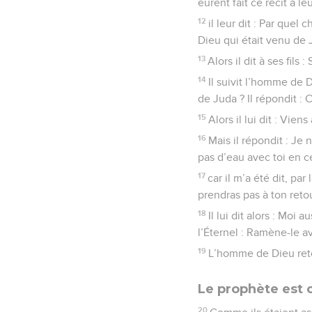
eurent fait ce récit à le
12
il leur dit : Par quel
Dieu qui était venu de 
13
Alors il dit à ses fils 
14
Il suivit l’homme de D
de Juda ? Il répondit : C
15
Alors il lui dit : Vie
16
Mais il répondit : Je 
pas d’eau avec toi en ce
17
car il m’a été dit, pa
prendras pas à ton retou
18
Il lui dit alors : Moi
l’Éternel : Ramène-le av
19
L’homme de Dieu reto
Le prophète est
20