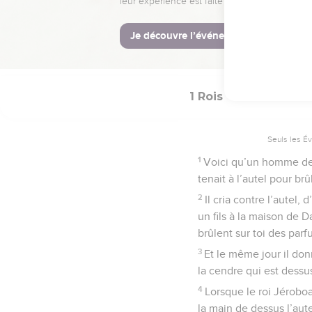
propre initiative. Il fit
© Société biblique français
1 Rois
13
Seuls les É
1
Voici qu’un homme de 
tenait à l’autel pour br
2
Il cria contre l’autel, d
un fils à la maison de Da
brûlent sur toi des par
3
Et le même jour il donn
la cendre qui est dessu
4
Lorsque le roi Jéroboa
la main de dessus l’aute