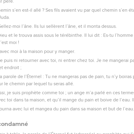
ur père.
 chemin s’en est-il allé ? Ses fils avaient vu par quel chemin s’en é
Juda.
: Sellez-moi l’âne. Ils lui sellèrent l’âne, et il monta dessus.
ieu et le trouva assis sous le térébinthe. Il lui dit : Es-tu l’hom
’est moi !
ns avec moi à la maison pour y manger.
ne puis ni retourner avec toi, ni entrer chez toi. Je ne mangerai pa
t endroit ;
r la parole de l’Éternel : Tu ne mangeras pas de pain, tu n’y boiras
r le chemin par lequel tu seras allé.
 aussi, je suis prophète comme toi ; un ange m’a parlé en ces terme
ec toi dans ta maison, et qu’il mange du pain et boive de l’eau. Il
urna avec lui et mangea du pain dans sa maison et but de l’eau
 condamné