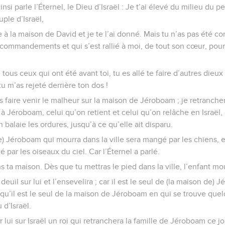
nsi parle l’Éternel, le Dieu d’Israël : Je t’ai élevé du milieu du peu
ple d’Israël,
e à la maison de David et je te l’ai donné. Mais tu n’as pas été 
commandements et qui s’est rallié à moi, de tout son cœur, pour 
tous ceux qui ont été avant toi, tu es allé te faire d’autres dieux
tu m’as rejeté derrière ton dos !
is faire venir le malheur sur la maison de Jéroboam ; je retranc
 Jéroboam, celui qu’on retient et celui qu’on relâche en Israël, e
laie les ordures, jusqu’à ce qu’elle ait disparu.
e) Jéroboam qui mourra dans la ville sera mangé par les chiens, 
par les oiseaux du ciel. Car l’Éternel a parlé.
ans ta maison. Dès que tu mettras le pied dans la ville, l’enfant mo
 deuil sur lui et l’ensevelira ; car il est le seul de (la maison de)
qu’il est le seul de la maison de Jéroboam en qui se trouve qu
 d’Israël.
r lui sur Israël un roi qui retranchera la famille de Jéroboam ce jo