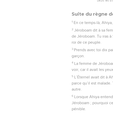
Seuls les É
Suite du règne d
1
En ce temps-là, Ahiya
2
Jéroboam dit à sa fem
de Jéroboam. Tu iras à S
roi de ce peuple.
3
Prends avec toi dix pai
garçon.
4
La femme de Jéroboam f
voir, car il avait les yeu
5
L’Éternel avait dit à A
parce qu’il est malade. 
autre.
6
Lorsque Ahiya entendit
Jéroboam ; pourquoi cel
pénible.