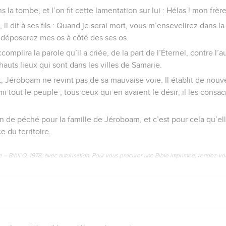
s la tombe, et l’on fit cette lamentation sur lui : Hélas ! mon frère
, il dit à ses fils : Quand je serai mort, vous m’ensevelirez dans 
déposerez mes os à côté des ses os.
accomplira la parole qu’il a criée, de la part de l’Éternel, contre l’
auts lieux qui sont dans les villes de Samarie.
Jéroboam ne revint pas de sa mauvaise voie. Il établit de nouve
mi tout le peuple ; tous ceux qui en avaient le désir, il les consacr
n de péché pour la famille de Jéroboam, et c’est pour cela qu’ell
e du territoire.
e – Bibli’O, 1978, avec autorisation. Pour vous procurer une Bible imprimée, rendez-vo