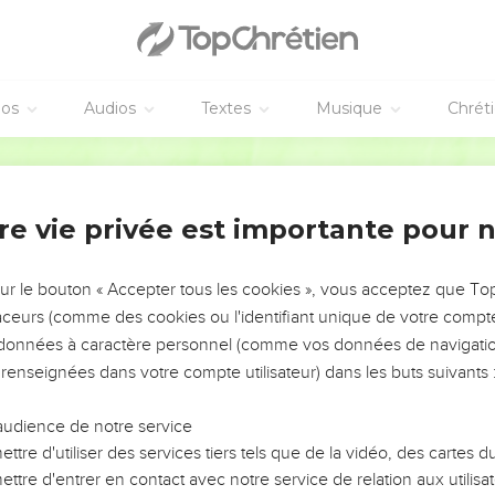
oboam
cœur : Maintenant le royaume pourrait bien revenir à la maison 
Jérusalem pour faire des sacrifices dans la maison de l’Éternel
éos
Audios
Textes
Musique
Chrét
r, à Roboam, roi de Juda, ils me tueront et reviendront à Roboam
eil, le roi fit deux veaux d’or et dit au peuple : Vous êtes assez 
Segond 1978 (Colombe)
qui t’ont fait monter du pays d’Égypte.
l et il mit l’autre à Dan.
re vie privée est importante pour 
n de péché. Le peuple alla devant l’un (des veaux) jusqu’à Dan.
maison de hauts lieux et des sacrificateurs pris parmi tout le pe
sur le bouton « Accepter tous les cookies », vous acceptez que T
traceurs (comme des cookies ou l'identifiant unique de votre compte 
 fête au huitième mois, le quinzième jour du mois, comme la fête
s données à caractère personnel (comme vos données de navigatio
l. C’est ainsi qu’il agit à Béthel, en sacrifiant aux veaux qu’il avait 
 renseignées dans votre compte utilisateur) dans les buts suivants 
 des hauts lieux qu’il avait établis.
audience de notre service
el est condamné
ttre d'utiliser des services tiers tels que de la vidéo, des cartes
ttre d'entrer en contact avec notre service de relation aux utilisat
il avait fait à Béthel, le quinzième jour du huitième mois, mois qu’i