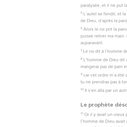
paralysée, et il ne put l
5
L’autel se fendit, et
de Dieu, d’après la paro
6
Alors le roi prit la pa
puisse retirer ma main.
auparavant.
7
Le roi dit à l’homme d
8
L’homme de Dieu dit au
mangerai pas de pain et
9
car cet ordre m’a été 
tu ne prendras pas à ton
10
Il s’en alla par un au
Le prophète dés
11
Or il y avait un vieux
l’homme de Dieu avait ac