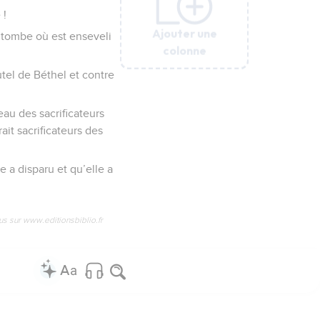
 !
Ajouter une
Ajouter une
Ajouter une
Ajouter une
Ajouter une
Ajouter une
la tombe où est enseveli
colonne
colonne
colonne
colonne
colonne
colonne
autel de Béthel et contre
au des sacrificateurs
ait sacrificateurs des
e a disparu et qu’elle a
us sur www.editionsbiblio.fr