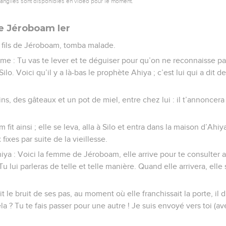
vangiles sont disponibles en vidéo pour le moment.
e Jéroboam Ier
, fils de Jéroboam, tomba malade.
me : Tu vas te lever et te déguiser pour qu’on ne reconnaisse p
ilo. Voici qu’il y a là-bas le prophète Ahiya ; c’est lui qui a dit 
ns, des gâteaux et un pot de miel, entre chez lui : il t’annoncera
it ainsi ; elle se leva, alla à Silo et entra dans la maison d’Ahi
x fixes par suite de la vieillesse.
hiya : Voici la femme de Jéroboam, elle arrive pour te consulter au
Tu lui parleras de telle et telle manière. Quand elle arrivera, ell
 le bruit de ses pas, au moment où elle franchissait la porte, il 
a ? Tu te fais passer pour une autre ! Je suis envoyé vers toi (