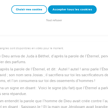
 une fête pour les fils d’Israël et monta à l’autel pour brûler des par
Accepter tous les cookies
Choisir mes cookies
e – Bibli’O, 1978, avec autorisation. Pour vous procurer une Bible imprimée, rendez-vo
Tout refuser
vangiles sont disponibles en vidéo pour le moment.
Dieu arriva de Juda à Béthel, d’après la parole de l’Éternel, p
ûler des parfums.
’après la parole de l’Éternel, et dit : Autel ! autel ! ainsi parle l’Éte
vid ; son nom sera Josias ; il sacrifiera sur toi les sacrificateurs 
fums, et l’on consumera sur toi des ossements d’hommes !
a un signe en disant : Voici le signe (du fait) que l’Éternel a parlé
s sera répandue.
m entendit la parole que l’homme de Dieu avait criée contre l’aut
l en disant : Saisissez-le ! Et la main que Jéroboam avait brandie