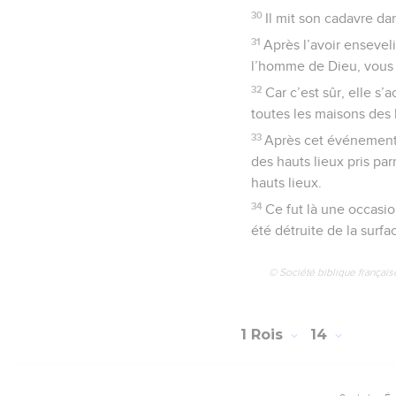
30
Il mit son cadavre dan
31
Après l’avoir enseveli
l’homme de Dieu, vous 
32
Car c’est sûr, elle s’
toutes les maisons des h
33
Après cet événement, 
des hauts lieux pris par
hauts lieux.
34
Ce fut là une occasio
été détruite de la surfac
© Société biblique français
1 Rois
14