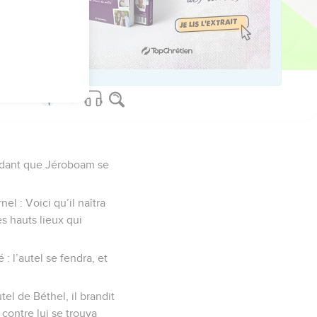
fums.
us sur www.editionsbiblio.fr
endant que Jéroboam se
rnel : Voici qu’il naîtra
des hauts lieux qui
 : l’autel se fendra, et
el de Béthel, il brandit
 contre lui se trouva