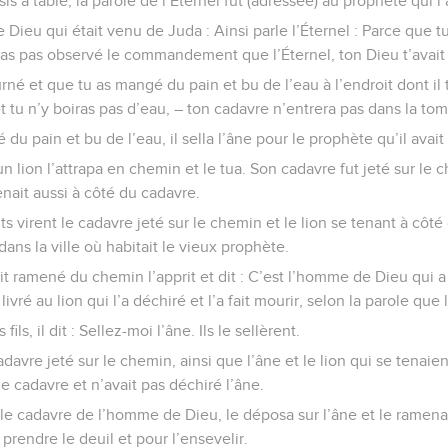
is à table, la parole de l’Éternel fut (adressée) au prophète qui l
e Dieu qui était venu de Juda : Ainsi parle l’Éternel : Parce que tu
n’as pas observé le commandement que l’Éternel, ton Dieu t’avai
né et que tu as mangé du pain et bu de l’eau à l’endroit dont il t’
 tu n’y boiras pas d’eau, – ton cadavre n’entrera pas dans la to
 du pain et bu de l’eau, il sella l’âne pour le prophète qu’il avai
; un lion l’attrapa en chemin et le tua. Son cadavre fut jeté sur le 
tenait aussi à côté du cadavre.
s virent le cadavre jeté sur le chemin et le lion se tenant à côté 
 dans la ville où habitait le vieux prophète.
it ramené du chemin l’apprit et dit : C’est l’homme de Dieu qui a 
a livré au lion qui l’a déchiré et l’a fait mourir, selon la parole que l
fils, il dit : Sellez-moi l’âne. Ils le sellèrent.
 cadavre jeté sur le chemin, ainsi que l’âne et le lion qui se tenai
le cadavre et n’avait pas déchiré l’âne.
le cadavre de l’homme de Dieu, le déposa sur l’âne et le ramena
 prendre le deuil et pour l’ensevelir.