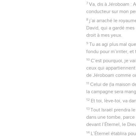
7
Va, dis à Jéroboam : Ai
conducteur sur mon peu
8
j’ai arraché le royaum
David, qui a gardé mes 
droit à mes yeux.
9
Tu as agi plus mal que 
fondu pour m’irriter, et 
10
C’est pourquoi, je va
ceux qui appartiennent à
de Jéroboam comme on ba
11
Celui de (la maison d
la campagne sera mangé 
12
Et toi, lève-toi, va d
13
Tout Israël prendra le
dans une tombe, parce 
devant l’Éternel, le Dieu
14
L’Éternel établira pou