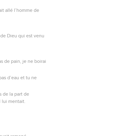
tait allé l’homme de
me de Dieu qui est venu
s de pain, je ne boirai
 pas d’eau et tu ne
s de la part de
 lui mentait.
.