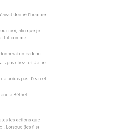
qu’avait donné l’homme
pour moi, afin que je
qui fut comme
e donnerai un cadeau.
ais pas chez toi. Je ne
 ne boiras pas d’eau et
 venu à Béthel.
outes les actions que
. Lorsque (les fils)