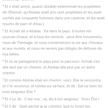
4
Et il était arrivé, quand Jézabel exterminait les prophètes
de l'Éternel, qu'Abdias avait pris cent prophètes et les avait
cachés par cinquante hommes dans une caverne, et les avait
nourris de pain et d'eau.)
5
Et Achab dit à Abdias : Va dans le pays, à toutes les
sources d'eaux, et à tous les torrents ; peut-être trouverons-
nous de l'herbage, et nous conserverons la vie aux chevaux
et aux mulets, et nous ne serons pas obligés de détruire de
nos bêtes.
6
Et ils se partagèrent le pays pour le parcourir. Achab s'en
alla seul par un chemin, et Abdias alla seul par un autre
chemin.
7
Et comme Abdias était en chemin, voici, Élie le rencontra ;
et il le reconnut, et tomba sur sa face, et dit : Est-ce bien toi,
mon seigneur Élie ?
8
Et il lui dit : C'est moi ; va, dis à ton seigneur : Voici Élie !
9
Et il dit : Quel péché ai-je commis, que tu livres ton