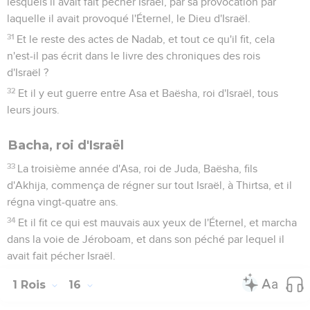
lesquels il avait fait pécher Israël, par sa provocation par
laquelle il avait provoqué l'Éternel, le Dieu d'Israël.
31
Et le reste des actes de Nadab, et tout ce qu'il fit, cela
n'est-il pas écrit dans le livre des chroniques des rois
d'Israël ?
32
Et il y eut guerre entre Asa et Baësha, roi d'Israël, tous
leurs jours.
Bacha, roi d'Israël
33
La troisième année d'Asa, roi de Juda, Baësha, fils
d'Akhija, commença de régner sur tout Israël, à Thirtsa, et il
régna vingt-quatre ans.
34
Et il fit ce qui est mauvais aux yeux de l'Éternel, et marcha
dans la voie de Jéroboam, et dans son péché par lequel il
avait fait pécher Israël.
1 Rois
16