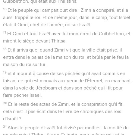
Guibbethon, qui était aux Philistins.
16
Et le peuple qui campait ouït dire : Zimri a conspiré, et il a
aussi frappé le roi. Et ce même jour, dans le camp, tout Israël
établit Omri, chef de l'armée, roi sur Israël.
17
Et Omri et tout Israël avec lui montèrent de Guibbethon, et
mirent le siège devant Thirtsa.
18
Et il arriva que, quand Zimri vit que la ville était prise, il
entra dans le palais de la maison du roi, et brûla par le feu la
maison du roi sur lui ;
19
et il mourut à cause de ses péchés qu'il avait commis en
faisant ce qui est mauvais aux yeux de l'Éternel, en marchant
dans la voie de Jéroboam et dans son péché qu'il fit pour
faire pécher Israël.
20
Et le reste des actes de Zimri, et la conspiration qu'il fit,
cela n'est-il pas écrit dans le livre de chroniques des rois
d'Israël ?
21
Alors le peuple d'Israël fut divisé par moitiés : la moitié du
peuple suivit Thibni, fils de Guinath, pour le faire roi ; et la