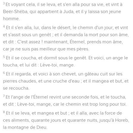
3
Et voyant cela, il se leva, et s'en alla pour sa vie, et vint à
Beër-Shéba, qui appartient à Juda, et il y laissa son jeune
homme.
4
Et il s'en alla, lui, dans le désert, le chemin d'un jour, et vint
et s'assit sous un genêt ; et il demanda la mort pour son âme,
et dit : C'est assez ! maintenant, Éternel, prends mon âme,
car je ne suis pas meilleur que mes pères.
5
Et il se coucha, et dormit sous le genêt. Et voici, un ange le
toucha, et lui dit : Lève-toi, mange.
6
Et il regarda, et voici à son chevet, un gâteau cuit sur les
pierres chaudes, et une cruche d'eau ; et il mangea et but, et
se recoucha.
7
Et l'ange de l'Éternel revint une seconde fois, et le toucha,
et dit : Lève-toi, mange, car le chemin est trop long pour toi.
8
Et il se leva, et mangea et but ; et il alla, avec la force de
ces aliments, quarante jours et quarante nuits, jusqu'à Horeb,
la montagne de Dieu.