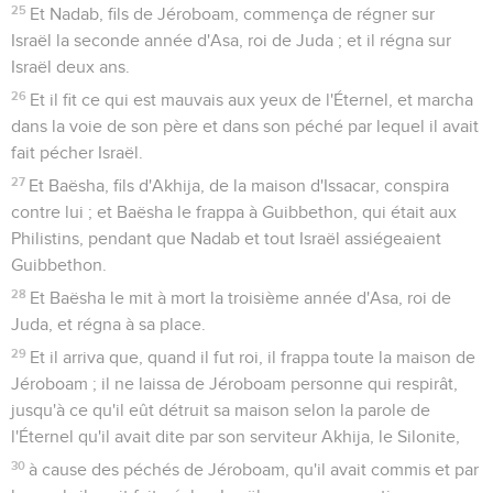
25
Et Nadab, fils de Jéroboam, commença de régner sur
Israël la seconde année d'Asa, roi de Juda ; et il régna sur
Israël deux ans.
26
Et il fit ce qui est mauvais aux yeux de l'Éternel, et marcha
dans la voie de son père et dans son péché par lequel il avait
fait pécher Israël.
27
Et Baësha, fils d'Akhija, de la maison d'Issacar, conspira
contre lui ; et Baësha le frappa à Guibbethon, qui était aux
Philistins, pendant que Nadab et tout Israël assiégeaient
Guibbethon.
28
Et Baësha le mit à mort la troisième année d'Asa, roi de
Juda, et régna à sa place.
29
Et il arriva que, quand il fut roi, il frappa toute la maison de
Jéroboam ; il ne laissa de Jéroboam personne qui respirât,
jusqu'à ce qu'il eût détruit sa maison selon la parole de
l'Éternel qu'il avait dite par son serviteur Akhija, le Silonite,
30
à cause des péchés de Jéroboam, qu'il avait commis et par