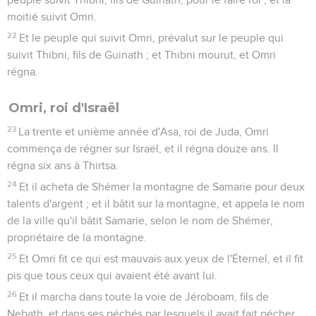
moitié suivit Omri.
22
Et le peuple qui suivit Omri, prévalut sur le peuple qui
suivit Thibni, fils de Guinath ; et Thibni mourut, et Omri
régna.
Omri, roi d'Israël
23
La trente et unième année d'Asa, roi de Juda, Omri
commença de régner sur Israël, et il régna douze ans. Il
régna six ans à Thirtsa.
24
Et il acheta de Shémer la montagne de Samarie pour deux
talents d'argent ; et il bâtit sur la montagne, et appela le nom
de la ville qu'il bâtit Samarie, selon le nom de Shémer,
propriétaire de la montagne.
25
Et Omri fit ce qui est mauvais aux yeux de l'Éternel, et il fit
pis que tous ceux qui avaient été avant lui.
26
Et il marcha dans toute la voie de Jéroboam, fils de
Nebath, et dans ses péchés par lesquels il avait fait pécher