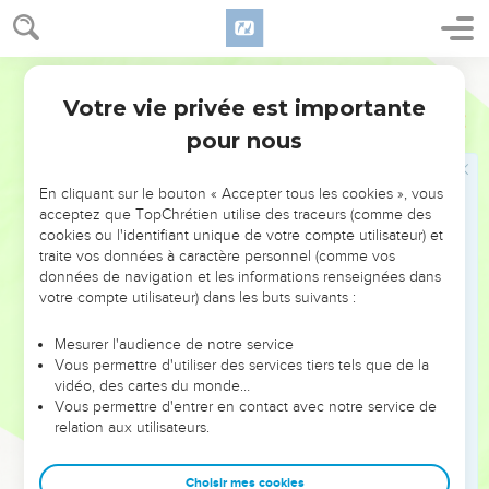
24
il y avait aussi dans le pays des hommes voués à la
prostitution. Ils firent selon toutes les abominations des
nations que l'Éternel avait dépossédées devant les fils
Darby
d'Israël.
Votre vie privée est importante
1 Rois
14
25
Et il arriva, en la cinquième année du roi Roboam, que
pour nous
Shishak, roi d'Égypte, monta contre Jérusalem.
26
Et il prit les trésors de la maison de l'Éternel et les trésors
En cliquant sur le bouton « Accepter tous les cookies », vous
de la maison du roi : il prit tout. Et il prit tous les boucliers
acceptez que TopChrétien utilise des traceurs (comme des
cookies ou l'identifiant unique de votre compte utilisateur) et
d'or que Salomon avait faits.
traite vos données à caractère personnel (comme vos
27
Et le roi Roboam fit à leur place des boucliers d'airain, et
données de navigation et les informations renseignées dans
les confia aux mains des chefs des coureurs qui gardaient
votre compte utilisateur) dans les buts suivants :
l'entrée de la maison du roi.
Mesurer l'audience de notre service
28
Et toutes les fois que le roi entrait dans la maison de
Vous permettre d'utiliser des services tiers tels que de la
l'Éternel, il arrivait que les coureurs les portaient, puis ils les
vidéo, des cartes du monde…
Vous permettre d'entrer en contact avec notre service de
rapportaient dans la chambre des coureurs.
relation aux utilisateurs.
29
Et le reste des actes de Roboam, et tout ce qu'il fit, cela
n'est-il pas écrit dans le livre des chroniques des rois de
Choisir mes cookies