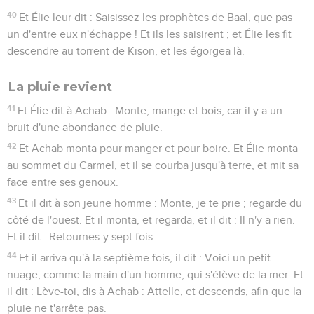
40
Et Élie leur dit : Saisissez les prophètes de Baal, que pas
un d'entre eux n'échappe ! Et ils les saisirent ; et Élie les fit
descendre au torrent de Kison, et les égorgea là.
La pluie revient
41
Et Élie dit à Achab : Monte, mange et bois, car il y a un
bruit d'une abondance de pluie.
42
Et Achab monta pour manger et pour boire. Et Élie monta
au sommet du Carmel, et il se courba jusqu'à terre, et mit sa
face entre ses genoux.
43
Et il dit à son jeune homme : Monte, je te prie ; regarde du
côté de l'ouest. Et il monta, et regarda, et il dit : Il n'y a rien.
Et il dit : Retournes-y sept fois.
44
Et il arriva qu'à la septième fois, il dit : Voici un petit
nuage, comme la main d'un homme, qui s'élève de la mer. Et
il dit : Lève-toi, dis à Achab : Attelle, et descends, afin que la
pluie ne t'arrête pas.