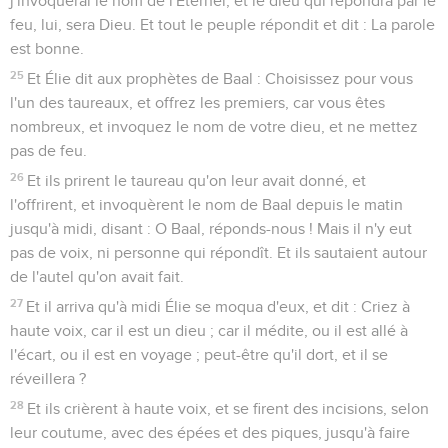
j'invoquerai le nom de l'Éternel, et le dieu qui répondra par le
feu, lui, sera Dieu. Et tout le peuple répondit et dit : La parole
est bonne.
25
Et Élie dit aux prophètes de Baal : Choisissez pour vous
l'un des taureaux, et offrez les premiers, car vous êtes
nombreux, et invoquez le nom de votre dieu, et ne mettez
pas de feu.
26
Et ils prirent le taureau qu'on leur avait donné, et
l'offrirent, et invoquèrent le nom de Baal depuis le matin
jusqu'à midi, disant : O Baal, réponds-nous ! Mais il n'y eut
pas de voix, ni personne qui répondît. Et ils sautaient autour
de l'autel qu'on avait fait.
27
Et il arriva qu'à midi Élie se moqua d'eux, et dit : Criez à
haute voix, car il est un dieu ; car il médite, ou il est allé à
l'écart, ou il est en voyage ; peut-être qu'il dort, et il se
réveillera ?
28
Et ils crièrent à haute voix, et se firent des incisions, selon
leur coutume, avec des épées et des piques, jusqu'à faire