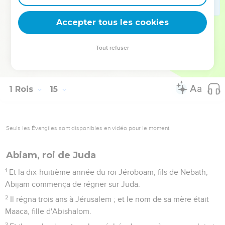
Juda ?
30
Et il y eut guerre entre Roboam et Jéroboam, tous leurs
Accepter tous les cookies
jours.
31
Et Roboam s'endormit avec ses pères dans la ville de
Tout refuser
David ; et le nom de sa mère était Naama, une Ammonite. Et
Abijam, son fils, régna à sa place.
1 Rois
15
Seuls les Évangiles sont disponibles en vidéo pour le moment.
Abiam, roi de Juda
1
Et la dix-huitième année du roi Jéroboam, fils de Nebath,
Abijam commença de régner sur Juda.
2
Il régna trois ans à Jérusalem ; et le nom de sa mère était
Maaca, fille d'Abishalom.
3