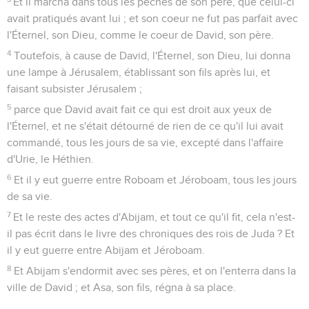
Et il marcha dans tous les péchés de son père, que celui-ci
avait pratiqués avant lui ; et son coeur ne fut pas parfait avec
l'Éternel, son Dieu, comme le coeur de David, son père.
4
Toutefois, à cause de David, l'Éternel, son Dieu, lui donna
une lampe à Jérusalem, établissant son fils après lui, et
faisant subsister Jérusalem ;
5
parce que David avait fait ce qui est droit aux yeux de
l'Éternel, et ne s'était détourné de rien de ce qu'il lui avait
commandé, tous les jours de sa vie, excepté dans l'affaire
d'Urie, le Héthien.
6
Et il y eut guerre entre Roboam et Jéroboam, tous les jours
de sa vie.
7
Et le reste des actes d'Abijam, et tout ce qu'il fit, cela n'est-
il pas écrit dans le livre des chroniques des rois de Juda ? Et
il y eut guerre entre Abijam et Jéroboam.
8
Et Abijam s'endormit avec ses pères, et on l'enterra dans la
ville de David ; et Asa, son fils, régna à sa place.