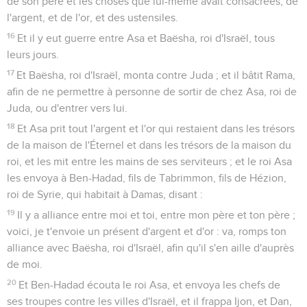
de son père et les choses que lui-même avait consacrées, de
l'argent, et de l'or, et des ustensiles.
16
Et il y eut guerre entre Asa et Baësha, roi d'Israël, tous
leurs jours.
17
Et Baësha, roi d'Israël, monta contre Juda ; et il bâtit Rama,
afin de ne permettre à personne de sortir de chez Asa, roi de
Juda, ou d'entrer vers lui.
18
Et Asa prit tout l'argent et l'or qui restaient dans les trésors
de la maison de l'Éternel et dans les trésors de la maison du
roi, et les mit entre les mains de ses serviteurs ; et le roi Asa
les envoya à Ben-Hadad, fils de Tabrimmon, fils de Hézion,
roi de Syrie, qui habitait à Damas, disant :
19
Il y a alliance entre moi et toi, entre mon père et ton père ;
voici, je t'envoie un présent d'argent et d'or : va, romps ton
alliance avec Baësha, roi d'Israël, afin qu'il s'en aille d'auprès
de moi.
20
Et Ben-Hadad écouta le roi Asa, et envoya les chefs de
ses troupes contre les villes d'Israël, et il frappa Ijon, et Dan,