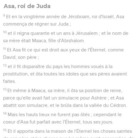
Asa, roi de Juda
9
Et en la vingtième année de Jéroboam, roi d'Israël, Asa
commença de régner sur Juda ;
10
et il régna quarante et un ans à Jérusalem ; et le nom de
sa mère était Maaca, fille d'Abishalom.
11
Et Asa fit ce qui est droit aux yeux de l'Éternel, comme
David, son père ;
12
et il fit disparaître du pays les hommes voués à la
prostitution, et ôta toutes les idoles que ses pères avaient
faites.
13
Et même à Maaca, sa mère, il ôta sa position de reine,
parce qu'elle avait fait un simulacre pour Ashère ; et Asa
abattit son simulacre, et le brûla dans la vallée du Cédron.
14
Mais les hauts lieux ne furent pas ôtés ; cependant le
coeur d'Asa fut parfait avec l'Éternel, tous ses jours.
15
Et il apporta dans la maison de l'Éternel les choses saintes