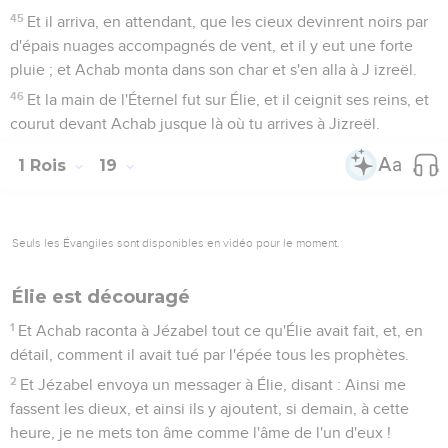
45
Et il arriva, en attendant, que les cieux devinrent noirs par
d'épais nuages accompagnés de vent, et il y eut une forte
pluie ; et Achab monta dans son char et s'en alla à J izreël.
46
Et la main de l'Éternel fut sur Élie, et il ceignit ses reins, et
courut devant Achab jusque là où tu arrives à Jizreël.
1 Rois
19
Seuls les Évangiles sont disponibles en vidéo pour le moment.
Élie est découragé
1
Et Achab raconta à Jézabel tout ce qu'Élie avait fait, et, en
détail, comment il avait tué par l'épée tous les prophètes.
2
Et Jézabel envoya un messager à Élie, disant : Ainsi me
fassent les dieux, et ainsi ils y ajoutent, si demain, à cette
heure, je ne mets ton âme comme l'âme de l'un d'eux !