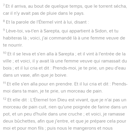
7
Et il arriva, au bout de quelque temps, que le torrent sécha,
car il n'y avait pas de pluie dans le pays.
8
Et la parole de l'Éternel vint à lui, disant :
9
Lève-toi, va-t'en à Sarepta, qui appartient à Sidon, et tu
habiteras là ; voici, j'ai commandé là à une femme veuve de
te nourrir.
10
Et il se leva et s'en alla à Sarepta ; et il vint à l'entrée de la
ville ; et voici, il y avait là une femme veuve qui ramassait du
bois ; et il lui cria et dit : Prends-moi, je te prie, un peu d'eau
dans un vase, afin que je boive.
11
Et elle s'en alla pour en prendre. Et il lui cria et dit : Prends-
moi dans ta main, je te prie, un morceau de pain.
12
Et elle dit : L'Éternel ton Dieu est vivant, que je n'ai pas un
morceau de pain cuit, rien qu'une poignée de farine dans un
pot, et un peu d'huile dans une cruche ; et voici, je ramasse
deux bûchettes, afin que j'entre, et que je prépare cela pour
moi et pour mon fils ; puis nous le mangerons et nous