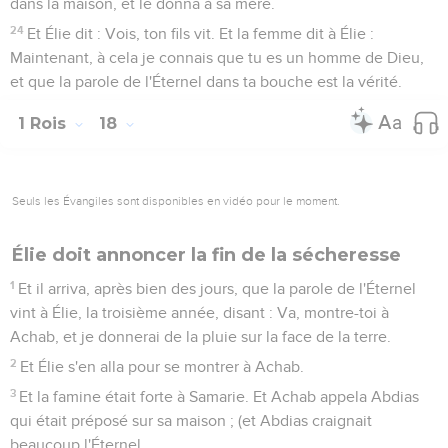
dans la maison, et le donna à sa mère.
24
Et Élie dit : Vois, ton fils vit. Et la femme dit à Élie :
Maintenant, à cela je connais que tu es un homme de Dieu,
et que la parole de l'Éternel dans ta bouche est la vérité.
1 Rois
18
Seuls les Évangiles sont disponibles en vidéo pour le moment.
Élie doit annoncer la fin de la sécheresse
1
Et il arriva, après bien des jours, que la parole de l'Éternel
vint à Élie, la troisième année, disant : Va, montre-toi à
Achab, et je donnerai de la pluie sur la face de la terre.
2
Et Élie s'en alla pour se montrer à Achab.
3
Et la famine était forte à Samarie. Et Achab appela Abdias
qui était préposé sur sa maison ; (et Abdias craignait
beaucoup l'Éternel.