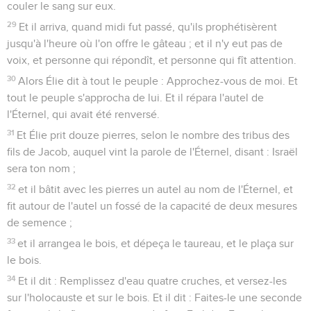
couler le sang sur eux.
29
Et il arriva, quand midi fut passé, qu'ils prophétisèrent
jusqu'à l'heure où l'on offre le gâteau ; et il n'y eut pas de
voix, et personne qui répondît, et personne qui fît attention.
30
Alors Élie dit à tout le peuple : Approchez-vous de moi. Et
tout le peuple s'approcha de lui. Et il répara l'autel de
l'Éternel, qui avait été renversé.
31
Et Élie prit douze pierres, selon le nombre des tribus des
fils de Jacob, auquel vint la parole de l'Éternel, disant : Israël
sera ton nom ;
32
et il bâtit avec les pierres un autel au nom de l'Éternel, et
fit autour de l'autel un fossé de la capacité de deux mesures
de semence ;
33
et il arrangea le bois, et dépeça le taureau, et le plaça sur
le bois.
34
Et il dit : Remplissez d'eau quatre cruches, et versez-les
sur l'holocauste et sur le bois. Et il dit : Faites-le une seconde