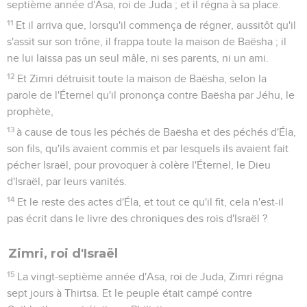
septième année d'Asa, roi de Juda ; et il régna à sa place.
11
Et il arriva que, lorsqu'il commença de régner, aussitôt qu'il
s'assit sur son trône, il frappa toute la maison de Baësha ; il
ne lui laissa pas un seul mâle, ni ses parents, ni un ami.
12
Et Zimri détruisit toute la maison de Baësha, selon la
parole de l'Éternel qu'il prononça contre Baësha par Jéhu, le
prophète,
13
à cause de tous les péchés de Baësha et des péchés d'Éla,
son fils, qu'ils avaient commis et par lesquels ils avaient fait
pécher Israël, pour provoquer à colère l'Éternel, le Dieu
d'Israël, par leurs vanités.
14
Et le reste des actes d'Éla, et tout ce qu'il fit, cela n'est-il
pas écrit dans le livre des chroniques des rois d'Israël ?
Zimri, roi d'Israël
15
La vingt-septième année d'Asa, roi de Juda, Zimri régna
sept jours à Thirtsa. Et le peuple était campé contre