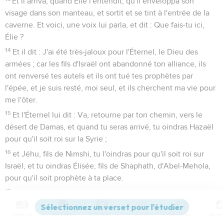
Et il arriva, quand Élie l'entendit, qu'il enveloppa son
visage dans son manteau, et sortit et se tint à l'entrée de la
caverne. Et voici, une voix lui parla, et dit : Que fais-tu ici,
Élie ?
14
Et il dit : J'ai été très-jaloux pour l'Éternel, le Dieu des
armées ; car les fils d'Israël ont abandonné ton alliance, ils
ont renversé tes autels et ils ont tué tes prophètes par
l'épée, et je suis resté, moi seul, et ils cherchent ma vie pour
me l'ôter.
15
Et l'Éternel lui dit : Va, retourne par ton chemin, vers le
désert de Damas, et quand tu seras arrivé, tu oindras Hazaël
pour qu'il soit roi sur la Syrie ;
16
et Jéhu, fils de Nimshi, tu l'oindras pour qu'il soit roi sur
Israël, et tu oindras Élisée, fils de Shaphath, d'Abel-Mehola,
pour qu'il soit prophète à ta place.
17
Et il arrivera que celui qui échappera à l'épée de Hazaël,
Jéhu le fera mourir ; et celui qui échappera à l'épée de Jéhu,
Contenus
Versions
Commentaires
Strong
Dictionnaire
Élisée le fera mourir.