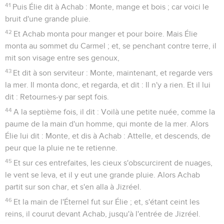
41
Puis Élie dit à Achab : Monte, mange et bois ; car voici le
bruit d'une grande pluie.
42
Et Achab monta pour manger et pour boire. Mais Élie
monta au sommet du Carmel ; et, se penchant contre terre, il
mit son visage entre ses genoux,
43
Et dit à son serviteur : Monte, maintenant, et regarde vers
la mer. Il monta donc, et regarda, et dit : Il n'y a rien. Et il lui
dit : Retournes-y par sept fois.
44
A la septième fois, il dit : Voilà une petite nuée, comme la
paume de la main d'un homme, qui monte de la mer. Alors
Élie lui dit : Monte, et dis à Achab : Attelle, et descends, de
peur que la pluie ne te retienne.
45
Et sur ces entrefaites, les cieux s'obscurcirent de nuages,
le vent se leva, et il y eut une grande pluie. Alors Achab
partit sur son char, et s'en alla à Jizréel.
46
Et la main de l'Éternel fut sur Élie ; et, s'étant ceint les
reins, il courut devant Achab, jusqu'à l'entrée de Jizréel.