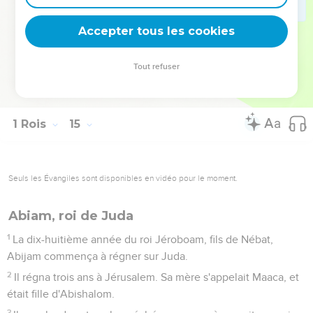
Quant au reste des actions de Roboam et tout ce qu'il fit,
n'est-ce pas écrit au livre des Chroniques des rois de Juda ?
Accepter tous les cookies
30
Or, il y eut toujours guerre entre Roboam et Jéroboam.
31
Et Roboam s'endormit avec ses pères ; et il fut enseveli
Tout refuser
avec eux dans la cité de David. Sa mère s'appelait Naama,
l'Ammonite ; et Abijam, son fils, régna à sa place.
1 Rois
15
Seuls les Évangiles sont disponibles en vidéo pour le moment.
Abiam, roi de Juda
1
La dix-huitième année du roi Jéroboam, fils de Nébat,
Abijam commença à régner sur Juda.
2
Il régna trois ans à Jérusalem. Sa mère s'appelait Maaca, et
était fille d'Abishalom.
3