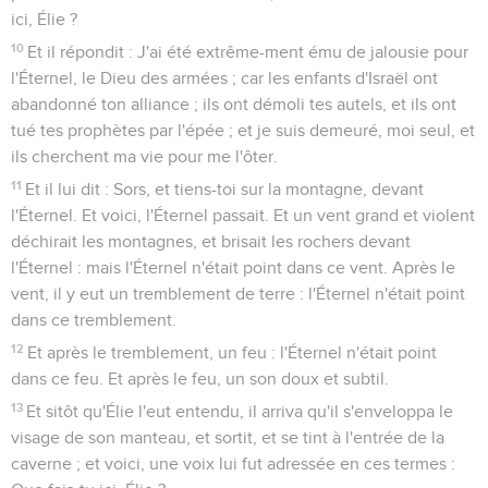
ici, Élie ?
10
Et il répondit : J'ai été extrême-ment ému de jalousie pour
l'Éternel, le Dieu des armées ; car les enfants d'Israël ont
abandonné ton alliance ; ils ont démoli tes autels, et ils ont
tué tes prophètes par l'épée ; et je suis demeuré, moi seul, et
ils cherchent ma vie pour me l'ôter.
11
Et il lui dit : Sors, et tiens-toi sur la montagne, devant
l'Éternel. Et voici, l'Éternel passait. Et un vent grand et violent
déchirait les montagnes, et brisait les rochers devant
l'Éternel : mais l'Éternel n'était point dans ce vent. Après le
vent, il y eut un tremblement de terre : l'Éternel n'était point
dans ce tremblement.
12
Et après le tremblement, un feu : l'Éternel n'était point
dans ce feu. Et après le feu, un son doux et subtil.
13
Et sitôt qu'Élie l'eut entendu, il arriva qu'il s'enveloppa le
visage de son manteau, et sortit, et se tint à l'entrée de la
caverne ; et voici, une voix lui fut adressée en ces termes :