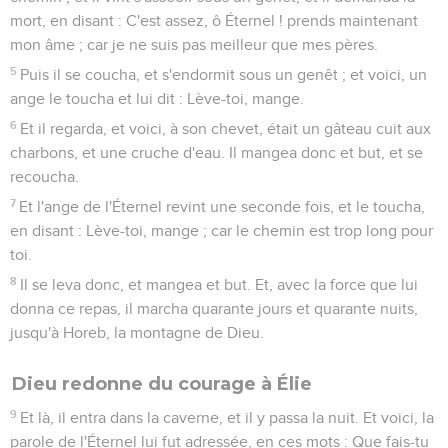
mort, en disant : C'est assez, ô Éternel ! prends maintenant
mon âme ; car je ne suis pas meilleur que mes pères.
5
Puis il se coucha, et s'endormit sous un genêt ; et voici, un
ange le toucha et lui dit : Lève-toi, mange.
6
Et il regarda, et voici, à son chevet, était un gâteau cuit aux
charbons, et une cruche d'eau. Il mangea donc et but, et se
recoucha.
7
Et l'ange de l'Éternel revint une seconde fois, et le toucha,
en disant : Lève-toi, mange ; car le chemin est trop long pour
toi.
8
Il se leva donc, et mangea et but. Et, avec la force que lui
donna ce repas, il marcha quarante jours et quarante nuits,
jusqu'à Horeb, la montagne de Dieu.
Dieu redonne du courage à Élie
9
Et là, il entra dans la caverne, et il y passa la nuit. Et voici, la
parole de l'Éternel lui fut adressée, en ces mots : Que fais-tu