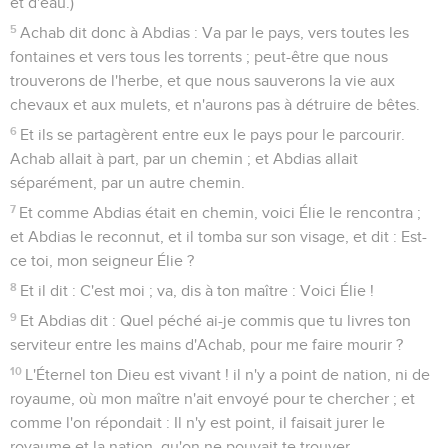
et d'eau.)
5
Achab dit donc à Abdias : Va par le pays, vers toutes les
fontaines et vers tous les torrents ; peut-être que nous
trouverons de l'herbe, et que nous sauverons la vie aux
chevaux et aux mulets, et n'aurons pas à détruire de bêtes.
6
Et ils se partagèrent entre eux le pays pour le parcourir.
Achab allait à part, par un chemin ; et Abdias allait
séparément, par un autre chemin.
7
Et comme Abdias était en chemin, voici Élie le rencontra ;
et Abdias le reconnut, et il tomba sur son visage, et dit : Est-
ce toi, mon seigneur Élie ?
8
Et il dit : C'est moi ; va, dis à ton maître : Voici Élie !
9
Et Abdias dit : Quel péché ai-je commis que tu livres ton
serviteur entre les mains d'Achab, pour me faire mourir ?
10
L'Éternel ton Dieu est vivant ! il n'y a point de nation, ni de
royaume, où mon maître n'ait envoyé pour te chercher ; et
comme l'on répondait : Il n'y est point, il faisait jurer le
royaume et la nation, qu'on ne pouvait te trouver.