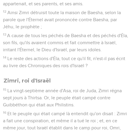
appartenait, et ses parents, et ses amis.
12
Ainsi Zimri détruisit toute la maison de Baesha, selon la
parole que l'Éternel avait prononcée contre Baesha, par
Jéhu, le prophète ;
13
A cause de tous les péchés de Baesha et des péchés d'Éla,
son fils, qu'ils avaient commis et fait commettre à Israël,
irritant l'Éternel, le Dieu d'Israël, par leurs idoles.
14
Le reste des actions d'Éla, tout ce qu'il fit, n'est-il pas écrit
au livre des Chroniques des rois d'Israël ?
Zimri, roi d'Israël
15
La vingt-septième année d'Asa, roi de Juda, Zimri régna
sept jours à Thirtsa. Or, le peuple était campé contre
Guibbéthon qui était aux Philistins.
16
Et le peuple qui était campé là entendit qu'on disait : Zimri
a fait une conspiration, et même il a tué le roi ; et, en ce
même jour, tout Israël établit dans le camp pour roi, Omri,