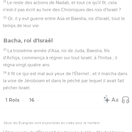
31
Le reste des actions de Nadab, et tout ce qu'il fit, cela
n'est-il pas écrit au livre des Chroniques des rois d'Israël ?
32
Or, il y eut guerre entre Asa et Baesha, roi d'Israël, tout le
temps de leur vie.
Bacha, roi d'Israël
33
La troisième année d'Asa, roi de Juda, Baesha, fils
d'Achija, commença à régner sur tout Israël, à Thirtsa ; il
régna vingt-quatre ans.
34
Il fit ce qui est mal aux yeux de l'Éternel ; et il marcha dans
la voie de Jéroboam et dans le péché par lequel il avait fait
pécher Israël.
1 Rois
16
Seuls les Évangiles sont disponibles en vidéo pour le moment.
1