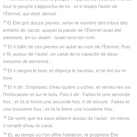
tout le peuple s'approcha de lui ; et il répara l'autel de
l'Éternel, qui était démoli.
31
Et Élie prit douze pierres, selon le nombre des tribus des
enfants de Jacob, auquel la parole de l'Éternel avait été
adressée, en lui disant : Israël sera ton nom.
32
Et il bâtit de ces pierres un autel au nom de l'Éternel. Puis
il fit, autour de l'autel, un canal de la capacité de deux
mesures de semence ;
33
Et il rangea le bois, et dépeça le taureau, et le mit sur le
bois ;
34
Et il dit : Emplissez d'eau quatre cruches, et versez-les sur
l'holocauste et sur le bois. Puis il dit : Faites-le une seconde
fois ; et ils le firent une seconde fois. Il dit encore : Faites-le
une troisième fois ; et ils le firent une troisième fois ;
35
De sorte que les eaux allaient autour de l'autel ; et même
il remplit d'eau le canal.
36
Et, au temps où l'on offre l'oblation, le prophète Élie