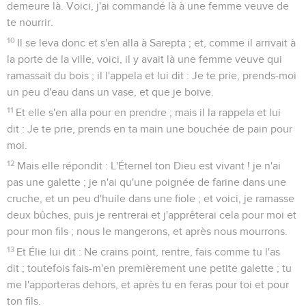
demeure là. Voici, j'ai commandé là à une femme veuve de
te nourrir.
10
Il se leva donc et s'en alla à Sarepta ; et, comme il arrivait à
la porte de la ville, voici, il y avait là une femme veuve qui
ramassait du bois ; il l'appela et lui dit : Je te prie, prends-moi
un peu d'eau dans un vase, et que je boive.
11
Et elle s'en alla pour en prendre ; mais il la rappela et lui
dit : Je te prie, prends en ta main une bouchée de pain pour
moi.
12
Mais elle répondit : L'Éternel ton Dieu est vivant ! je n'ai
pas une galette ; je n'ai qu'une poignée de farine dans une
cruche, et un peu d'huile dans une fiole ; et voici, je ramasse
deux bûches, puis je rentrerai et j'apprêterai cela pour moi et
pour mon fils ; nous le mangerons, et après nous mourrons.
13
Et Élie lui dit : Ne crains point, rentre, fais comme tu l'as
dit ; toutefois fais-m'en premièrement une petite galette ; tu
me l'apporteras dehors, et après tu en feras pour toi et pour
ton fils.