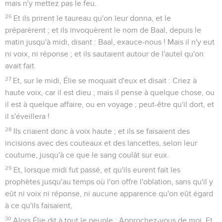
mais n'y mettez pas le feu.
26
Et ils prirent le taureau qu'on leur donna, et le
préparèrent ; et ils invoquèrent le nom de Baal, depuis le
matin jusqu'à midi, disant : Baal, exauce-nous ! Mais il n'y eut
ni voix, ni réponse ; et ils sautaient autour de l'autel qu'on
avait fait.
27
Et, sur le midi, Élie se moquait d'eux et disait : Criez à
haute voix, car il est dieu ; mais il pense à quelque chose, ou
il est à quelque affaire, ou en voyage ; peut-être qu'il dort, et
il s'éveillera !
28
Ils criaient donc à voix haute ; et ils se faisaient des
incisions avec des couteaux et des lancettes, selon leur
coutume, jusqu'à ce que le sang coulât sur eux.
29
Et, lorsque midi fut passé, et qu'ils eurent fait les
prophètes jusqu'au temps où l'on offre l'oblation, sans qu'il y
eût ni voix ni réponse, ni aucune apparence qu'on eût égard
à ce qu'ils faisaient,
30
Alors Élie dit à tout le peuple : Approchez-vous de moi. Et