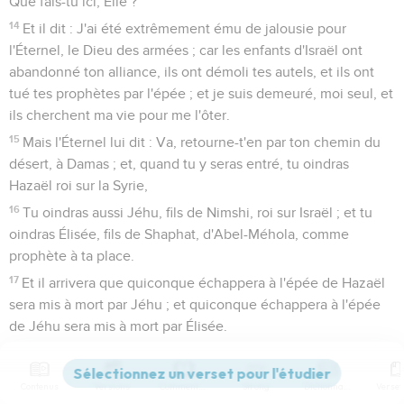
Que fais-tu ici, Élie ?
14
Et il dit : J'ai été extrêmement ému de jalousie pour
l'Éternel, le Dieu des armées ; car les enfants d'Israël ont
abandonné ton alliance, ils ont démoli tes autels, et ils ont
tué tes prophètes par l'épée ; et je suis demeuré, moi seul, et
ils cherchent ma vie pour me l'ôter.
15
Mais l'Éternel lui dit : Va, retourne-t'en par ton chemin du
désert, à Damas ; et, quand tu y seras entré, tu oindras
Hazaël roi sur la Syrie,
16
Tu oindras aussi Jéhu, fils de Nimshi, roi sur Israël ; et tu
oindras Élisée, fils de Shaphat, d'Abel-Méhola, comme
prophète à ta place.
17
Et il arrivera que quiconque échappera à l'épée de Hazaël
sera mis à mort par Jéhu ; et quiconque échappera à l'épée
de Jéhu sera mis à mort par Élisée.
18
Mais j'en ferai demeurer sept mille de reste en Israël, tous
ceux qui n'ont point fléchi les genoux devant Baal, et dont la
Contenus
Versions
Commentaires
Strong
Dictionnaire
bouche ne l'a point baisé.