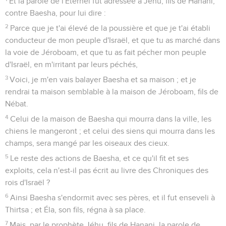
Et la parole de l'Éternel fut adressée à Jéhu, fils de Hanani,
contre Baesha, pour lui dire :
2
Parce que je t'ai élevé de la poussière et que je t'ai établi
conducteur de mon peuple d'Israël, et que tu as marché dans
la voie de Jéroboam, et que tu as fait pécher mon peuple
d'Israël, en m'irritant par leurs péchés,
3
Voici, je m'en vais balayer Baesha et sa maison ; et je
rendrai ta maison semblable à la maison de Jéroboam, fils de
Nébat.
4
Celui de la maison de Baesha qui mourra dans la ville, les
chiens le mangeront ; et celui des siens qui mourra dans les
champs, sera mangé par les oiseaux des cieux.
5
Le reste des actions de Baesha, et ce qu'il fit et ses
exploits, cela n'est-il pas écrit au livre des Chroniques des
rois d'Israël ?
6
Ainsi Baesha s'endormit avec ses pères, et il fut enseveli à
Thirtsa ; et Éla, son fils, régna à sa place.
7
Mais, par le prophète Jéhu, fils de Hanani, la parole de