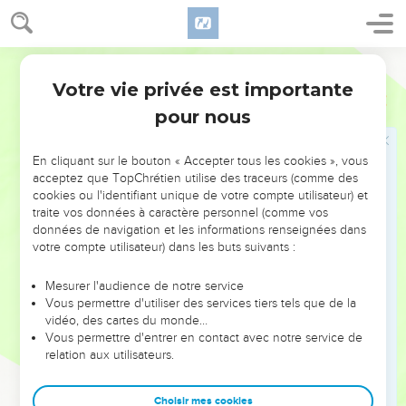
23
Car ils se bâtirent aussi des hauts lieux, avec des statues
et des emblèmes d'Ashéra, sur toutes les hautes collines et
sous tous les arbres verts.
Ostervald
24
Il y eut même des prostitués dans le pays ; ils imitèrent
Votre vie privée est importante
1 Rois
14
toutes les abominations des nations que l'Éternel avait
pour nous
chassées devant les enfants d'Israël.
25
Or, il arriva la cinquième année du roi Roboam, que
En cliquant sur le bouton « Accepter tous les cookies », vous
Shishak, roi d'Égypte, monta contre Jérusalem ;
acceptez que TopChrétien utilise des traceurs (comme des
26
cookies ou l'identifiant unique de votre compte utilisateur) et
Il prit les trésors de la maison de l'Éternel, et les trésors de
traite vos données à caractère personnel (comme vos
la maison royale ; il prit tout ; il prit aussi tous les boucliers
données de navigation et les informations renseignées dans
d'or que Salomon avait faits.
votre compte utilisateur) dans les buts suivants :
27
Et le roi Roboam fit des boucliers d'airain à la place de
Mesurer l'audience de notre service
ceux-là et les mit entre les mains des chefs des coureurs, qui
Vous permettre d'utiliser des services tiers tels que de la
gardaient la porte de la maison du roi.
vidéo, des cartes du monde…
28
Vous permettre d'entrer en contact avec notre service de
Et, quand le roi entrait dans la maison de l'Éternel, les
relation aux utilisateurs.
coureurs les portaient ; puis ils les rapportaient dans la
chambre des coureurs.
Choisir mes cookies
29