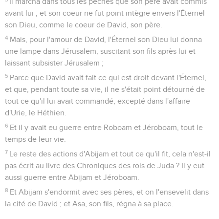
Il marcha dans tous les péchés que son père avait commis
avant lui ; et son coeur ne fut point intègre envers l'Éternel
son Dieu, comme le coeur de David, son père.
4
Mais, pour l'amour de David, l'Éternel son Dieu lui donna
une lampe dans Jérusalem, suscitant son fils après lui et
laissant subsister Jérusalem ;
5
Parce que David avait fait ce qui est droit devant l'Éternel,
et que, pendant toute sa vie, il ne s'était point détourné de
tout ce qu'il lui avait commandé, excepté dans l'affaire
d'Urie, le Héthien.
6
Et il y avait eu guerre entre Roboam et Jéroboam, tout le
temps de leur vie.
7
Le reste des actions d'Abijam et tout ce qu'il fit, cela n'est-il
pas écrit au livre des Chroniques des rois de Juda ? Il y eut
aussi guerre entre Abijam et Jéroboam.
8
Et Abijam s'endormit avec ses pères, et on l'ensevelit dans
la cité de David ; et Asa, son fils, régna à sa place.