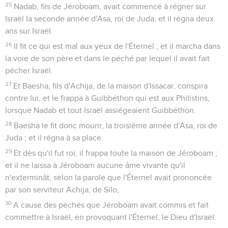
25
Nadab, fils de Jéroboam, avait commencé à régner sur
Israël la seconde année d'Asa, roi de Juda, et il régna deux
ans sur Israël.
26
Il fit ce qui est mal aux yeux de l'Éternel ; et il marcha dans
la voie de son père et dans le péché par lequel il avait fait
pécher Israël.
27
Et Baesha, fils d'Achija, de la maison d'Issacar, conspira
contre lui, et le frappa à Guibbéthon qui est aux Philistins,
lorsque Nadab et tout Israël assiégeaient Guibbéthon.
28
Baesha le fit donc mourir, la troisième année d'Asa, roi de
Juda ; et il régna à sa place.
29
Et dès qu'il fut roi, il frappa toute la maison de Jéroboam ;
et il ne laissa à Jéroboam aucune âme vivante qu'il
n'exterminât, selon la parole que l'Éternel avait prononcée
par son serviteur Achija, de Silo,
30
A cause des péchés que Jéroboam avait commis et fait
commettre à Israël, en provoquant l'Éternel, le Dieu d'Israël.