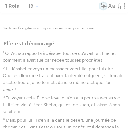
1 Rois
19
Seuls les Évangiles sont disponibles en vidéo pour le moment.
Élie est découragé
1
Or Achab rapporta à Jésabel tout ce qu'avait fait Élie, et
comment il avait tué par l'épée tous les prophètes.
2
Et Jésabel envoya un messager vers Élie, pour lui dire :
Que les dieux me traitent avec la dernière rigueur, si demain
à cette heure je ne te mets dans le même état que l'un
d'eux !
3
Et, voyant cela, Élie se leva, et s'en alla pour sauver sa vie.
Et il s'en vint à Béer-Shéba, qui est de Juda, et laissa là son
serviteur.
4
Mais, pour lui, il s'en alla dans le désert, une journée de
chemin ; et il vint s'asseoir sous un genêt, et il demanda la