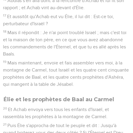
Abdias s'en alla donc à la rencontre d'Achab et lui fit son
rapport ; et Achab vint au-devant d'Élie.
17
Et aussitôt qu'Achab eut vu Élie, il lui dit : Est-ce toi,
perturbateur d'Israël ?
18
Mais il répondit : Je n'ai point troublé Israël ; mais c'est toi
et la maison de ton père, en ce que vous avez abandonné
les commandements de l'Éternel, et que tu es allé après les
Baals.
19
Mais maintenant, envoie et fais assembler vers moi, à la
montagne de Carmel, tout Israël et les quatre cent cinquante
prophètes de Baal, et les quatre cents prophètes d'Ashéra,
qui mangent à la table de Jésabel.
Élie et les prophètes de Baal au Carmel
20
Et Achab envoya vers tous les enfants d'Israël, et
rassembla les prophètes à la montagne de Carmel.
21
Puis Élie s'approcha de tout le peuple et dit : Jusqu'à
quand boiterez-vous des deux côtés ? Si l'Éternel est Dieu,