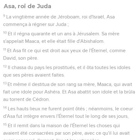
Asa, roi de Juda
9
La vingtième année de Jéroboam, roi d'Israël, Asa
commença à régner sur Juda ;
10
Et il régna quarante et un ans à Jérusalem. Sa mère
s'appelait Maaca, et elle était fille d'Abishalom.
11
Et Asa fit ce qui est droit aux yeux de l'Éternel, comme
David, son père.
12
Il chassa du pays les prostitués, et il ôta toutes les idoles
que ses pères avaient faites.
13
Et même il destitua de son rang sa mère, Maaca, qui avait
fait une idole pour Ashéra. Et Asa abattit son idole et la brûla
au torrent de Cédron.
14
Les hauts lieux ne furent point ôtés ; néanmoins, le coeur
d'Asa fut intègre envers l'Éternel tout le long de ses jours,
15
Et il remit dans la maison de l'Éternel les choses qui
avaient été consacrées par son père, avec ce qu'il lui avait