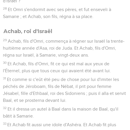
d'Israël ?
28
Et Omri s'endormit avec ses pères, et fut enseveli à
Samarie ; et Achab, son fils, régna à sa place.
Achab, roi d'Israël
29
Achab, fils d'Omri, commença à régner sur Israël la trente-
huitième année d'Asa, roi de Juda. Et Achab, fils d'Omri,
régna sur Israël, à Samarie, vingt-deux ans.
30
Et Achab, fils d'Omri, fit ce qui est mal aux yeux de
l'Éternel, plus que tous ceux qui avaient été avant lui.
31
Et comme si c'eût été peu de chose pour lui d'imiter les
péchés de Jéroboam, fils de Nébat, il prit pour femme
Jésabel, fille d'Ethbaal, roi des Sidoniens ; puis il alla et servit
Baal, et se prosterna devant lui.
32
Et il dressa un autel à Baal dans la maison de Baal, qu'il
bâtit à Samarie.
33
Et Achab fit aussi une idole d'Ashéra. Et Achab fit plus