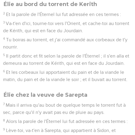
Élie au bord du torrent de Kerith
2
Et la parole de l'Éternel lui fut adressée en ces termes :
3
Va-t'en d'ici, tourne-toi vers l'Orient, et cache-toi au torrent
de Kérith, qui est en face du Jourdain.
4
Tu boiras au torrent, et j'ai commandé aux corbeaux de t'y
nourrir.
5
Il partit donc et fit selon la parole de l'Éternel ; il s'en alla et
demeura au torrent de Kérith, qui est en face du Jourdain.
6
Et les corbeaux lui apportaient du pain et de la viande le
matin, du pain et de la viande le soir ; et il buvait au torrent.
Élie chez la veuve de Sarepta
7
Mais il arriva qu'au bout de quelque temps le torrent fut à
sec, parce qu'il n'y avait pas eu de pluie au pays.
8
Alors la parole de l'Éternel lui fut adressée en ces termes :
9
Lève-toi, va-t'en à Sarepta, qui appartient à Sidon, et