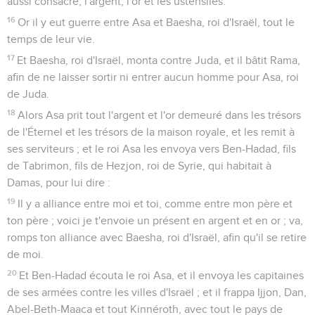
aussi consacré, l'argent, l'or et les ustensiles.
16
Or il y eut guerre entre Asa et Baesha, roi d'Israël, tout le
temps de leur vie.
17
Et Baesha, roi d'Israël, monta contre Juda, et il bâtit Rama,
afin de ne laisser sortir ni entrer aucun homme pour Asa, roi
de Juda.
18
Alors Asa prit tout l'argent et l'or demeuré dans les trésors
de l'Éternel et les trésors de la maison royale, et les remit à
ses serviteurs ; et le roi Asa les envoya vers Ben-Hadad, fils
de Tabrimon, fils de Hezjon, roi de Syrie, qui habitait à
Damas, pour lui dire :
19
Il y a alliance entre moi et toi, comme entre mon père et
ton père ; voici je t'envoie un présent en argent et en or ; va,
romps ton alliance avec Baesha, roi d'Israël, afin qu'il se retire
de moi.
20
Et Ben-Hadad écouta le roi Asa, et il envoya les capitaines
de ses armées contre les villes d'Israël ; et il frappa Ijjon, Dan,
Abel-Beth-Maaca et tout Kinnéroth, avec tout le pays de