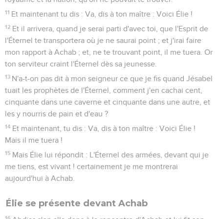
11
Et maintenant tu dis : Va, dis à ton maître : Voici Élie !
12
Et il arrivera, quand je serai parti d'avec toi, que l'Esprit de
l'Éternel te transportera où je ne saurai point ; et j'irai faire
mon rapport à Achab ; et, ne te trouvant point, il me tuera. Or
ton serviteur craint l'Éternel dès sa jeunesse.
13
N'a-t-on pas dit à mon seigneur ce que je fis quand Jésabel
tuait les prophètes de l'Éternel, comment j'en cachai cent,
cinquante dans une caverne et cinquante dans une autre, et
les y nourris de pain et d'eau ?
14
Et maintenant, tu dis : Va, dis à ton maître : Voici Élie !
Mais il me tuera !
15
Mais Élie lui répondit : L'Éternel des armées, devant qui je
me tiens, est vivant ! certainement je me montrerai
aujourd'hui à Achab.
Élie se présente devant Achab
16