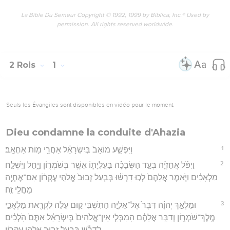
La Bible Du Semeur Copyright © 1992, 1999 by Biblica, Inc.® Used by
permission. All rights reserved worldwide.
2 Rois
1
Seuls les Évangiles sont disponibles en vidéo pour le moment.
Dieu condamne la conduite d'Ahazia
1
וַיִּפְשַׁ֤ע מוֹאָב֙ בְּיִשְׂרָאֵ֔ל אַחֲרֵ֖י מ֥וֹת אַחְאָֽב׃
2
וַיִּפֹּ֨ל אֲחַזְיָ֜ה בְּעַ֣ד הַשְּׂבָכָ֗ה בַּעֲלִיָּת֛וֹ אֲשֶׁ֥ר בְּשֹׁמְר֖וֹן וַיָּ֑חַל וַיִּשְׁלַ֣ח
מַלְאָכִ֔ים וַיֹּ֤אמֶר אֲלֵהֶם֙ לְכ֣וּ דִרְשׁ֗וּ בְּבַ֤עַל זְבוּב֙ אֱלֹהֵ֣י עֶקְר֔וֹן אִם־אֶחְיֶ֖ה
מֵחֳלִ֥י זֶֽה׃
3
וּמַלְאַ֣ךְ יְהוָ֗ה דִּבֶּר֙ אֶל־אֵלִיָּ֣ה הַתִּשְׁבִּ֔י ק֣וּם עֲלֵ֔ה לִקְרַ֖את מַלְאֲכֵ֣י
מֶֽלֶךְ־שֹׁמְר֑וֹן וְדַבֵּ֣ר אֲלֵהֶ֔ם הַֽמִבְּלִ֤י אֵין־אֱלֹהִים֙ בְּיִשְׂרָאֵ֔ל אַתֶּם֙ הֹֽלְכִ֔ים
לִדְרֹ֕שׁ בְּבַ֥עַל זְב֖וּב אֱלֹהֵ֥י עֶקְרֽוֹן׃