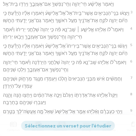
וַיֹּ֣אמֶר אֱלִישָׁ֔ע חַי־יְהוָ֥ה וְחֵֽי־נַפְשְׁךָ֖ אִם־אֶעֶזְבֶ֑ךָּ וַיֵּרְד֖וּ בֵּֽית־אֵֽל׃
3
וַיֵּצְא֨וּ בְנֵֽי־הַנְּבִיאִ֥ים אֲשֶׁר־בֵּֽית־אֵל֮ אֶל־אֱלִישָׁע֒ וַיֹּאמְר֣וּ אֵלָ֔יו הֲיָדַ֕עְתָּ כִּ֣י
הַיּ֗וֹם יְהוָ֛ה לֹקֵ֥חַ אֶת־אֲדֹנֶ֖יךָ מֵעַ֣ל רֹאשֶׁ֑ךָ וַיֹּ֛אמֶר גַּם־אֲנִ֥י יָדַ֖עְתִּי הֶחֱשֽׁוּ׃
4
וַיֹּאמֶר֩ ל֨וֹ אֵלִיָּ֜הוּ אֱלִישָׁ֣ע ׀ שֵֽׁב־נָ֣א פֹ֗ה כִּ֤י יְהוָה֙ שְׁלָחַ֣נִי יְרִיח֔וֹ וַיֹּ֕אמֶר
חַי־יְהוָ֥ה וְחֵֽי־נַפְשְׁךָ֖ אִם־אֶעֶזְבֶ֑ךָּ וַיָּבֹ֖אוּ יְרִיחֽוֹ׃
5
וַיִּגְּשׁ֨וּ בְנֵֽי־הַנְּבִיאִ֥ים אֲשֶׁר־בִּֽירִיחוֹ֮ אֶל־אֱלִישָׁע֒ וַיֹּאמְר֣וּ אֵלָ֔יו הֲיָדַ֕עְתָּ כִּ֣י
הַיּ֗וֹם יְהוָ֛ה לֹקֵ֥חַ אֶת־אֲדֹנֶ֖יךָ מֵעַ֣ל רֹאשֶׁ֑ךָ וַיֹּ֛אמֶר גַּם־אֲנִ֥י יָדַ֖עְתִּי הֶחֱשֽׁוּ׃
6
וַיֹּאמֶר֩ ל֨וֹ אֵלִיָּ֜הוּ שֵֽׁב־נָ֣א פֹ֗ה כִּ֤י יְהוָה֙ שְׁלָחַ֣נִי הַיַּרְדֵּ֔נָה וַיֹּ֕אמֶר חַי־יְהוָ֥ה
וְחֵֽי־נַפְשְׁךָ֖ אִם־אֶעֶזְבֶ֑ךָּ וַיֵּלְכ֖וּ שְׁנֵיהֶֽם׃
7
וַחֲמִשִּׁ֨ים אִ֜ישׁ מִבְּנֵ֤י הַנְּבִיאִים֙ הָֽלְכ֔וּ וַיַּעַמְד֥וּ מִנֶּ֖גֶד מֵרָח֑וֹק וּשְׁנֵיהֶ֖ם
עָמְד֥וּ עַל־הַיַּרְדֵּֽן׃
8
וַיִּקַּח֩ אֵלִיָּ֨הוּ אֶת־אַדַּרְתּ֤וֹ וַיִּגְלֹם֙ וַיַּכֶּ֣ה אֶת־הַמַּ֔יִם וַיֵּחָצ֖וּ הֵ֣נָּה וָהֵ֑נָּה
וַיַּעַבְר֥וּ שְׁנֵיהֶ֖ם בֶּחָרָבָֽה׃
9
וַיְהִ֣י כְעָבְרָ֗ם וְאֵ֨לִיָּ֜הוּ אָמַ֤ר אֶל־אֱלִישָׁע֙ שְׁאַל֙ מָ֣ה אֶֽעֱשֶׂה־לָּ֔ךְ בְּטֶ֖רֶם
אֶלָּקַ֣ח מֵעִמָּ֑ךְ וַיֹּ֣אמֶר אֱלִישָׁ֔ע וִֽיהִי־נָ֛א פִּֽי־שְׁנַ֥יִם בְּרוּחֲךָ֖ אֵלָֽי׃
10
וַיֹּ֖אמֶר הִקְשִׁ֣יתָ לִשְׁא֑וֹל אִם־תִּרְאֶ֨ה אֹתִ֜י לֻקָּ֤ח מֵֽאִתָּךְ֙ יְהִֽי־לְךָ֣ כֵ֔ן
Contenus
Versions
Commentaires
Strong
Dictionnaire
וְאִם־אַ֖יִן לֹ֥א יִהְיֶֽה׃