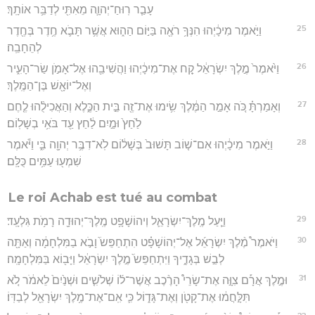
עָבַ֧ר רֽוּחַ־יְהוָ֛ה מֵאִתִּ֖י לְדַבֵּ֥ר אוֹתָֽךְ׃
25
וַיֹּ֣אמֶר מִיכָ֔יְהוּ הִנְּךָ֥ רֹאֶ֖ה בַּיּ֣וֹם הַה֑וּא אֲשֶׁ֥ר תָּבֹ֛א חֶ֥דֶר בְּחֶ֖דֶר
לְהֵחָבֵֽה׃
26
וַיֹּ֙אמֶר֙ מֶ֣לֶךְ יִשְׂרָאֵ֔ל קַ֚ח אֶת־מִיכָ֔יְהוּ וַהֲשִׁיבֵ֖הוּ אֶל־אָמֹ֣ן שַׂר־הָעִ֑יר
וְאֶל־יוֹאָ֖שׁ בֶּן־הַמֶּֽלֶךְ׃
27
וְאָמַרְתָּ֗ כֹּ֚ה אָמַ֣ר הַמֶּ֔לֶךְ שִׂ֥ימוּ אֶת־זֶ֖ה בֵּ֣ית הַכֶּ֑לֶא וְהַאֲכִילֻ֨הוּ לֶ֤חֶם
לַ֙חַץ֙ וּמַ֣יִם לַ֔חַץ עַ֖ד בֹּאִ֥י בְשָׁלֽוֹם׃
28
וַיֹּ֣אמֶר מִיכָ֔יְהוּ אִם־שׁ֤וֹב תָּשׁוּב֙ בְּשָׁל֔וֹם לֹֽא־דִבֶּ֥ר יְהוָ֖ה בִּ֑י וַיֹּ֕אמֶר
שִׁמְע֖וּ עַמִּ֥ים כֻּלָּֽם׃
Le roi Achab est tué au combat
29
וַיַּ֧עַל מֶֽלֶךְ־יִשְׂרָאֵ֛ל וְיהוֹשָׁפָ֥ט מֶֽלֶךְ־יְהוּדָ֖ה רָמֹ֥ת גִּלְעָֽד׃
30
וַיֹּאמֶר֩ מֶ֨לֶךְ יִשְׂרָאֵ֜ל אֶל־יְהוֹשָׁפָ֗ט הִתְחַפֵּשׂ֙ וָבֹ֣א בַמִּלְחָמָ֔ה וְאַתָּ֖ה
לְבַ֣שׁ בְּגָדֶ֑יךָ וַיִּתְחַפֵּשׂ֙ מֶ֣לֶךְ יִשְׂרָאֵ֔ל וַיָּב֖וֹא בַּמִּלְחָמָֽה׃
31
וּמֶ֣לֶךְ אֲרָ֡ם צִוָּ֣ה אֶת־שָׂרֵי֩ הָרֶ֨כֶב אֲשֶׁר־ל֜וֹ שְׁלֹשִׁ֤ים וּשְׁנַ֙יִם֙ לֵאמֹ֔ר לֹ֚א
תִּלָּ֣חֲמ֔וּ אֶת־קָטֹ֖ן וְאֶת־גָּד֑וֹל כִּ֛י אִֽם־אֶת־מֶ֥לֶךְ יִשְׂרָאֵ֖ל לְבַדּֽוֹ׃