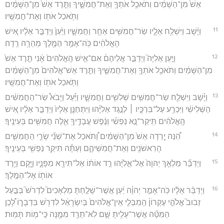
אֵשׁ֙ מִן־הַשָּׁמַ֔יִם וְתֹאכַ֥ל אֹתְךָ֖ וְאֶת־חֲמִשֶּׁ֑יךָ וַתֵּ֤רֶד אֵשׁ֙ מִן־הַשָּׁמַ֔יִם
וַתֹּ֥אכַל אֹת֖וֹ וְאֶת־חֲמִשָּֽׁיו׃
11
וַיָּ֜שָׁב וַיִּשְׁלַ֥ח אֵלָ֛יו שַׂר־חֲמִשִּׁ֥ים אַחֵ֖ר וַחֲמִשָּׁ֑יו וַיַּ֙עַן֙ וַיְדַבֵּ֣ר אֵלָ֔יו אִ֚ישׁ
הָאֱלֹהִ֔ים כֹּֽה־אָמַ֥ר הַמֶּ֖לֶךְ מְהֵרָ֥ה רֵֽדָה׃
12
וַיַּ֣עַן אֵלִיָּה֮ וַיְדַבֵּ֣ר אֲלֵיהֶם֒ אִם־אִ֤ישׁ הָֽאֱלֹהִים֙ אָ֔נִי תֵּ֤רֶד אֵשׁ֙
מִן־הַשָּׁמַ֔יִם וְתֹאכַ֥ל אֹתְךָ֖ וְאֶת־חֲמִשֶּׁ֑יךָ וַתֵּ֤רֶד אֵשׁ־אֱלֹהִים֙ מִן־הַשָּׁמַ֔יִם
וַתֹּ֥אכַל אֹת֖וֹ וְאֶת־חֲמִשָּֽׁיו׃
13
וַיָּ֗שָׁב וַיִּשְׁלַ֛ח שַׂר־חֲמִשִּׁ֥ים שְׁלִשִׁ֖ים וַחֲמִשָּׁ֑יו וַיַּ֡עַל וַיָּבֹא֩ שַׂר־הַחֲמִשִּׁ֨ים
הַשְּׁלִישִׁ֜י וַיִּכְרַ֥ע עַל־בִּרְכָּ֣יו ׀ לְנֶ֣גֶד אֵלִיָּ֗הוּ וַיִּתְחַנֵּ֤ן אֵלָיו֙ וַיְדַבֵּ֣ר אֵלָ֔יו אִ֚ישׁ
הָֽאֱלֹהִ֔ים תִּֽיקַר־נָ֣א נַפְשִׁ֗י וְנֶ֨פֶשׁ עֲבָדֶ֥יךָֽ אֵ֛לֶּה חֲמִשִּׁ֖ים בְּעֵינֶֽיךָ׃
14
הִ֠נֵּה יָ֤רְדָה אֵשׁ֙ מִן־הַשָּׁמַ֔יִם וַ֠תֹּאכַל אֶת־שְׁנֵ֞י שָׂרֵ֧י הַחֲמִשִּׁ֛ים
הָרִאשֹׁנִ֖ים וְאֶת־חֲמִשֵּׁיהֶ֑ם וְעַתָּ֕ה תִּיקַ֥ר נַפְשִׁ֖י בְּעֵינֶֽיךָ׃
15
וַיְדַבֵּ֞ר מַלְאַ֤ךְ יְהוָה֙ אֶל־אֵ֣לִיָּ֔הוּ רֵ֣ד אוֹת֔וֹ אַל־תִּירָ֖א מִפָּנָ֑יו וַיָּ֛קָם וַיֵּ֥רֶד
אוֹת֖וֹ אֶל־הַמֶּֽלֶךְ׃
16
וַיְדַבֵּ֨ר אֵלָ֜יו כֹּֽה־אָמַ֣ר יְהוָ֗ה יַ֜עַן אֲשֶׁר־שָׁלַ֣חְתָּ מַלְאָכִים֮ לִדְרֹשׁ֮ בְּבַ֣עַל
זְבוּב֮ אֱלֹהֵ֣י עֶקְרוֹן֒ הַֽמִבְּלִ֤י אֵין־אֱלֹהִים֙ בְּיִשְׂרָאֵ֔ל לִדְרֹ֖שׁ בִּדְבָר֑וֹ לָ֠כֵן
הַמִּטָּ֞ה אֲשֶׁר־עָלִ֥יתָ שָּׁ֛ם לֹֽא־תֵרֵ֥ד מִמֶּ֖נָּה כִּֽי־מ֥וֹת תָּמֽוּת׃