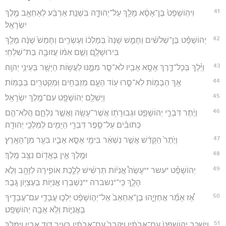
41
וִיהֽוֹשָׁפָט֙ בֶּן־אָסָ֔א מָלַ֖ךְ עַל־יְהוּדָ֑ה בִּשְׁנַ֣ת אַרְבַּ֔ע לְאַחְאָ֖ב מֶ֥לֶךְ
יִשְׂרָאֵֽל׃
42
יְהוֹשָׁפָ֗ט בֶּן־שְׁלֹשִׁ֨ים וְחָמֵ֤שׁ שָׁנָה֙ בְּמָלְכ֔וֹ וְעֶשְׂרִ֤ים וְחָמֵשׁ֙ שָׁנָ֔ה מָלַ֖ךְ
בִּירוּשָׁלִָ֑ם וְשֵׁ֣ם אִמּ֔וֹ עֲזוּבָ֖ה בַּת־שִׁלְחִֽי׃
43
וַיֵּ֗לֶךְ בְּכָל־דֶּ֛רֶךְ אָסָ֥א אָבִ֖יו לֹא־סָ֣ר מִמֶּ֑נּוּ לַעֲשׂ֥וֹת הַיָּשָׁ֖ר בְּעֵינֵ֥י יְהוָֽה׃
44
אַ֥ךְ הַבָּמ֖וֹת לֹֽא־סָ֑רוּ ע֥וֹד הָעָ֛ם מְזַבְּחִ֥ים וּֽמְקַטְּרִ֖ים בַּבָּמֽוֹת׃
45
וַיַּשְׁלֵ֥ם יְהוֹשָׁפָ֖ט עִם־מֶ֥לֶךְ יִשְׂרָאֵֽל׃
46
וְיֶ֨תֶר דִּבְרֵ֧י יְהוֹשָׁפָ֛ט וּגְבוּרָת֥וֹ אֲשֶׁר־עָשָׂ֖ה וַאֲשֶׁ֣ר נִלְחָ֑ם הֲלֹֽא־הֵ֣ם
כְּתוּבִ֗ים עַל־סֵ֛פֶר דִּבְרֵ֥י הַיָּמִ֖ים לְמַלְכֵ֥י יְהוּדָֽה׃
47
וְיֶ֙תֶר֙ הַקָּדֵ֔שׁ אֲשֶׁ֣ר נִשְׁאַ֔ר בִּימֵ֖י אָסָ֣א אָבִ֑יו בִּעֵ֖ר מִן־הָאָֽרֶץ׃
48
וּמֶ֥לֶךְ אֵ֛ין בֶּאֱד֖וֹם נִצָּ֥ב מֶֽלֶךְ׃
49
יְהוֹשָׁפָ֡ט *עשר **עָשָׂה֩ אֳנִיּ֨וֹת תַּרְשִׁ֜ישׁ לָלֶ֧כֶת אוֹפִ֛ירָה לַזָּהָ֖ב וְלֹ֣א
הָלָ֑ךְ כִּֽי־*נשברה **נִשְׁבְּר֥וּ אֳנִיּ֖וֹת בְּעֶצְי֥וֹן גָּֽבֶר׃
50
אָ֠ז אָמַ֞ר אֲחַזְיָ֤הוּ בֶן־אַחְאָב֙ אֶל־יְה֣וֹשָׁפָ֔ט יֵלְכ֧וּ עֲבָדַ֛י עִם־עֲבָדֶ֖יךָ
בָּאֳנִיּ֑וֹת וְלֹ֥א אָבָ֖ה יְהוֹשָׁפָֽט׃
51
וַיִּשְׁכַּ֤ב יְהֽוֹשָׁפָט֙ עִם־אֲבֹתָ֔יו וַיִּקָּבֵר֙ עִם־אֲבֹתָ֔יו בְּעִ֖יר דָּוִ֣ד אָבִ֑יו וַיִּמְלֹ֛ךְ