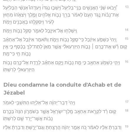
13
וַ֠יָּבֹאוּ שְׁנֵ֨י הָאֲנָשִׁ֥ים בְּנֵֽי־בְלִיַּעַל֮ וַיֵּשְׁב֣וּ נֶגְדּוֹ֒ וַיְעִדֻהוּ֩ אַנְשֵׁ֨י הַבְּלִיַּ֜עַל
אֶת־נָב֗וֹת נֶ֤גֶד הָעָם֙ לֵאמֹ֔ר בֵּרַ֥ךְ נָב֛וֹת אֱלֹהִ֖ים וָמֶ֑לֶךְ וַיֹּצִאֻ֙הוּ֙ מִח֣וּץ
לָעִ֔יר וַיִּסְקְלֻ֥הוּ בָאֲבָנִ֖ים וַיָּמֹֽת׃
14
וַֽיִּשְׁלְח֖וּ אֶל־אִיזֶ֣בֶל לֵאמֹ֑ר סֻקַּ֥ל נָב֖וֹת וַיָּמֹֽת׃
15
וַֽיְהִי֙ כִּשְׁמֹ֣עַ אִיזֶ֔בֶל כִּֽי־סֻקַּ֥ל נָב֖וֹת וַיָּמֹ֑ת וַתֹּ֨אמֶר אִיזֶ֜בֶל אֶל־אַחְאָ֗ב
ק֣וּם רֵ֞שׁ אֶת־כֶּ֣רֶם ׀ נָב֣וֹת הַיִּזְרְעֵאלִ֗י אֲשֶׁ֤ר מֵאֵן֙ לָתֶת־לְךָ֣ בְכֶ֔סֶף כִּ֣י אֵ֥ין
נָב֛וֹת חַ֖י כִּי־מֵֽת׃
16
וַיְהִ֛י כִּשְׁמֹ֥עַ אַחְאָ֖ב כִּ֣י מֵ֣ת נָב֑וֹת וַיָּ֣קָם אַחְאָ֗ב לָרֶ֛דֶת אֶל־כֶּ֛רֶם נָב֥וֹת
הַיִּזְרְעֵאלִ֖י לְרִשְׁתּֽוֹ׃
Dieu condamne la conduite d'Achab et de
Jézabel
17
וַיְהִי֙ דְּבַר־יְהוָ֔ה אֶל־אֵלִיָּ֥הוּ הַתִּשְׁבִּ֖י לֵאמֹֽר׃
18
ק֣וּם רֵ֗ד לִקְרַ֛את אַחְאָ֥ב מֶֽלֶךְ־יִשְׂרָאֵ֖ל אֲשֶׁ֣ר בְּשֹׁמְר֑וֹן הִנֵּה֙ בְּכֶ֣רֶם
נָב֔וֹת אֲשֶׁר־יָ֥רַד שָׁ֖ם לְרִשְׁתּֽוֹ׃
19
וְדִבַּרְתָּ֨ אֵלָ֜יו לֵאמֹ֗ר כֹּ֚ה אָמַ֣ר יְהוָ֔ה הֲרָצַ֖חְתָּ וְגַם־יָרָ֑שְׁתָּ וְדִבַּרְתָּ֨ אֵלָ֜יו