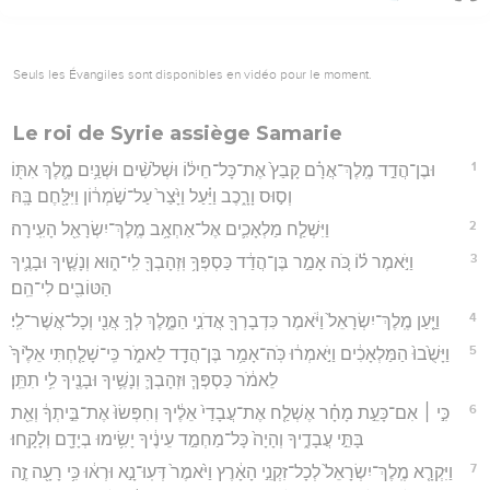
Seuls les Évangiles sont disponibles en vidéo pour le moment.
Le roi de Syrie assiège Samarie
1
וּבֶן־הֲדַ֣ד מֶֽלֶךְ־אֲרָ֗ם קָבַץ֙ אֶת־כָּל־חֵיל֔וֹ וּשְׁלֹשִׁ֨ים וּשְׁנַ֥יִם מֶ֛לֶךְ אִתּ֖וֹ
וְס֣וּס וָרָ֑כֶב וַיַּ֗עַל וַיָּ֙צַר֙ עַל־שֹׁ֣מְר֔וֹן וַיִּלָּ֖חֶם בָּֽהּ׃
2
וַיִּשְׁלַ֧ח מַלְאָכִ֛ים אֶל־אַחְאָ֥ב מֶֽלֶךְ־יִשְׂרָאֵ֖ל הָעִֽירָה׃
3
וַיֹּ֣אמֶר ל֗וֹ כֹּ֚ה אָמַ֣ר בֶּן־הֲדַ֔ד כַּסְפְּךָ֥ וּֽזְהָבְךָ֖ לִֽי־ה֑וּא וְנָשֶׁ֧יךָ וּבָנֶ֛יךָ
הַטּוֹבִ֖ים לִי־הֵֽם׃
4
וַיַּ֤עַן מֶֽלֶךְ־יִשְׂרָאֵל֙ וַיֹּ֔אמֶר כִּדְבָרְךָ֖ אֲדֹנִ֣י הַמֶּ֑לֶךְ לְךָ֥ אֲנִ֖י וְכָל־אֲשֶׁר־לִֽי׃
5
וַיָּשֻׁ֙בוּ֙ הַמַּלְאָכִ֔ים וַיֹּ֣אמְר֔וּ כֹּֽה־אָמַ֥ר בֶּן־הֲדַ֖ד לֵאמֹ֑ר כִּֽי־שָׁלַ֤חְתִּי אֵלֶ֙יךָ֙
לֵאמֹ֔ר כַּסְפְּךָ֧ וּזְהָבְךָ֛ וְנָשֶׁ֥יךָ וּבָנֶ֖יךָ לִ֥י תִתֵּֽן׃
6
כִּ֣י ׀ אִם־כָּעֵ֣ת מָחָ֗ר אֶשְׁלַ֤ח אֶת־עֲבָדַי֙ אֵלֶ֔יךָ וְחִפְּשׂוּ֙ אֶת־בֵּ֣יתְךָ֔ וְאֵ֖ת
בָּתֵּ֣י עֲבָדֶ֑יךָ וְהָיָה֙ כָּל־מַחְמַ֣ד עֵינֶ֔יךָ יָשִׂ֥ימוּ בְיָדָ֖ם וְלָקָֽחוּ׃
7
וַיִּקְרָ֤א מֶֽלֶךְ־יִשְׂרָאֵל֙ לְכָל־זִקְנֵ֣י הָאָ֔רֶץ וַיֹּ֙אמֶר֙ דְּעֽוּ־נָ֣א וּרְא֔וּ כִּ֥י רָעָ֖ה זֶ֣ה