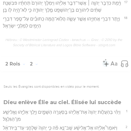
17
וַיָּ֜מָת כִּדְבַ֥ר יְהוָ֣ה ׀ אֲשֶׁר־דִּבֶּ֣ר אֵלִיָּ֗הוּ וַיִּמְלֹ֤ךְ יְהוֹרָם֙ תַּחְתָּ֔יו פבִּשְׁנַ֣ת
שְׁתַּ֔יִם לִיהוֹרָ֥ם בֶּן־יְהוֹשָׁפָ֖ט מֶ֣לֶךְ יְהוּדָ֑ה כִּ֛י לֹֽא־הָ֥יָה ל֖וֹ בֵּֽן׃
18
וְיֶ֛תֶר דִּבְרֵ֥י אֲחַזְיָ֖הוּ אֲשֶׁ֣ר עָשָׂ֑ה הֲלֽוֹא־הֵ֣מָּה כְתוּבִ֗ים עַל־סֵ֛פֶר דִּבְרֵ֥י
הַיָּמִ֖ים לְמַלְכֵ֥י יִשְׂרָאֵֽל׃
Hébreu : © Westminster Leningrad Codex - tanach.us --- Grec : © 2010 by the
Society of Biblical Literature and Logos Bible Software - sblgnt.com
2 Rois
2
Seuls les Évangiles sont disponibles en vidéo pour le moment.
Dieu enlève Élie au ciel. Élisée lui succède
1
וַיְהִ֗י בְּהַעֲל֤וֹת יְהוָה֙ אֶת־אֵ֣לִיָּ֔הוּ בַּֽסְעָרָ֖ה הַשָּׁמָ֑יִם וַיֵּ֧לֶךְ אֵלִיָּ֛הוּ וֶאֱלִישָׁ֖ע
מִן־הַגִּלְגָּֽל׃
2
וַיֹּאמֶר֩ אֵלִיָּ֨הוּ אֶל־אֱלִישָׁ֜ע שֵֽׁב־נָ֣א פֹ֗ה כִּ֤י יְהוָה֙ שְׁלָחַ֣נִי עַד־בֵּֽית־אֵ֔ל