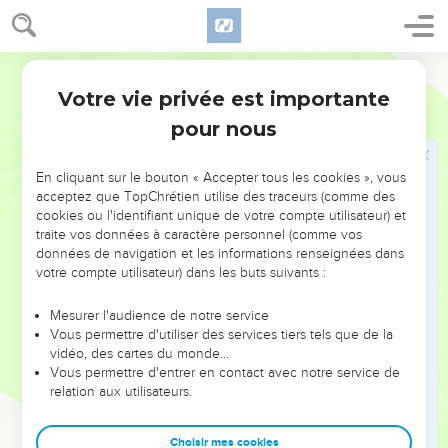
38
וַתִּפֹּ֣ל אֵשׁ־יְהוָ֗ה וַתֹּ֤אכַל אֶת־הָֽעֹלָה֙ וְאֶת־הָ֣עֵצִ֔ים וְאֶת־הָאֲבָנִ֖ים
וְאֶת־הֶעָפָ֑ר וְאֶת־הַמַּ֥יִם אֲשֶׁר־בַּתְּעָלָ֖ה לִחֵֽכָה׃
39
וַיַּרְא֙ כָּל־הָעָ֔ם וַֽיִּפְּל֖וּ עַל־פְּנֵיהֶ֑ם וַיֹּ֣אמְר֔וּ יְהוָה֙ ה֣וּא הָאֱלֹהִ֔ים יְהוָ֖ה ה֥וּא
Hébreu / Grec - Texte original
הָאֱלֹהִֽים׃
Votre vie privée est importante
1 Rois
18
40
וַיֹּאמֶר֩ אֵלִיָּ֨הוּ לָהֶ֜ם תִּפְשׂ֣וּ ׀ אֶת־נְבִיאֵ֣י הַבַּ֗עַל אִ֛ישׁ אַל־יִמָּלֵ֥ט מֵהֶ֖ם
pour nous
וַֽיִּתְפְּשׂ֑וּם וַיּוֹרִדֵ֤ם אֵלִיָּ֙הוּ֙ אֶל־נַ֣חַל קִישׁ֔וֹן וַיִּשְׁחָטֵ֖ם שָֽׁם׃
En cliquant sur le bouton « Accepter tous les cookies », vous
La pluie revient
acceptez que TopChrétien utilise des traceurs (comme des
cookies ou l'identifiant unique de votre compte utilisateur) et
41
וַיֹּ֤אמֶר אֵלִיָּ֙הוּ֙ לְאַחְאָ֔ב עֲלֵ֖ה אֱכֹ֣ל וּשְׁתֵ֑ה כִּי־ק֖וֹל הֲמ֥וֹן הַגָּֽשֶׁם׃
traite vos données à caractère personnel (comme vos
42
données de navigation et les informations renseignées dans
וַיַּעֲלֶ֥ה אַחְאָ֖ב לֶאֱכֹ֣ל וְלִשְׁתּ֑וֹת וְאֵ֨לִיָּ֜הוּ עָלָ֨ה אֶל־רֹ֤אשׁ הַכַּרְמֶל֙ וַיִּגְהַ֣ר
votre compte utilisateur) dans les buts suivants :
אַ֔רְצָה וַיָּ֥שֶׂם פָּנָ֖יו בֵּ֥ין *ברכו **בִּרְכָּֽיו׃
43
וַיֹּ֣אמֶר אֶֽל־נַעֲר֗וֹ עֲלֵֽה־נָא֙ הַבֵּ֣ט דֶּֽרֶךְ־יָ֔ם וַיַּ֙עַל֙ וַיַּבֵּ֔ט וַיֹּ֖אמֶר אֵ֣ין מְא֑וּמָה
Mesurer l'audience de notre service
וַיֹּ֕אמֶר שֻׁ֖ב שֶׁ֥בַע פְּעָמִֽים׃
Vous permettre d'utiliser des services tiers tels que de la
vidéo, des cartes du monde…
44
וַֽיְהִי֙ בַּשְּׁבִעִ֔ית וַיֹּ֗אמֶר הִנֵּה־עָ֛ב קְטַנָּ֥ה כְּכַף־אִ֖ישׁ עֹלָ֣ה מִיָּ֑ם וַיֹּ֗אמֶר
Vous permettre d'entrer en contact avec notre service de
עֲלֵ֨ה אֱמֹ֤ר אֶל־אַחְאָב֙ אֱסֹ֣ר וָרֵ֔ד וְלֹ֥א יַעַצָרְכָ֖ה הַגָּֽשֶׁם׃
relation aux utilisateurs.
45
וַיְהִ֣י ׀ עַד־כֹּ֣ה וְעַד־כֹּ֗ה וְהַשָּׁמַ֙יִם֙ הִֽתְקַדְּרוּ֙ עָבִ֣ים וְר֔וּחַ וַיְהִ֖י גֶּ֣שֶׁם גָּד֑וֹל
וַיִּרְכַּ֥ב אַחְאָ֖ב וַיֵּ֥לֶךְ יִזְרְעֶֽאלָה׃
Choisir mes cookies