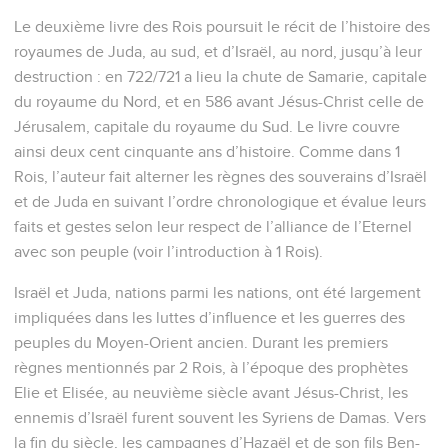
Le deuxième livre des Rois poursuit le récit de l’histoire des
royaumes de Juda, au sud, et d’Israël, au nord, jusqu’à leur
destruction : en 722/721 a lieu la chute de Samarie, capitale
du royaume du Nord, et en 586 avant Jésus-Christ celle de
Jérusalem, capitale du royaume du Sud. Le livre couvre
ainsi deux cent cinquante ans d’histoire. Comme dans 1
Rois, l’auteur fait alterner les règnes des souverains d’Israël
et de Juda en suivant l’ordre chronologique et évalue leurs
faits et gestes selon leur respect de l’alliance de l’Eternel
avec son peuple (voir l’introduction à 1 Rois).
Israël et Juda, nations parmi les nations, ont été largement
impliquées dans les luttes d’influence et les guerres des
peuples du Moyen-Orient ancien. Durant les premiers
règnes mentionnés par 2 Rois, à l’époque des prophètes
Elie et Elisée, au neuvième siècle avant Jésus-Christ, les
ennemis d’Israël furent souvent les Syriens de Damas. Vers
la fin du siècle, les campagnes d’Hazaël et de son fils Ben-