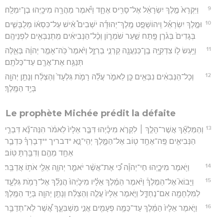
9
וַיִּקְרָא֙ מֶ֣לֶךְ יִשְׂרָאֵ֔ל אֶל־סָרִ֖יס אֶחָ֑ד וַיֹּ֕אמֶר מַהֲרָ֖ה מִיכָ֥יְהוּ בֶן־יִמְלָֽה׃
10
וּמֶ֣לֶךְ יִשְׂרָאֵ֡ל וִֽיהוֹשָׁפָ֣ט מֶֽלֶךְ־יְהוּדָ֡ה יֹשְׁבִים֩ אִ֨ישׁ עַל־כִּסְא֜וֹ מְלֻבָּשִׁ֤ים
בְּגָדִים֙ בְּגֹ֔רֶן פֶּ֖תַח שַׁ֣עַר שֹׁמְר֑וֹן וְכָ֨ל־הַנְּבִיאִ֔ים מִֽתְנַבְּאִ֖ים לִפְנֵיהֶֽם׃
11
וַיַּ֥עַשׂ ל֛וֹ צִדְקִיָּ֥ה בֶֽן־כְּנַעֲנָ֖ה קַרְנֵ֣י בַרְזֶ֑ל וַיֹּ֙אמֶר֙ כֹּֽה־אָמַ֣ר יְהוָ֔ה בְּאֵ֛לֶּה
תְּנַגַּ֥ח אֶת־אֲרָ֖ם עַד־כַּלֹּתָֽם׃
12
וְכָל־הַנְּבִאִ֔ים נִבְּאִ֥ים כֵּ֖ן לֵאמֹ֑ר עֲלֵ֞ה רָמֹ֤ת גִּלְעָד֙ וְהַצְלַ֔ח וְנָתַ֥ן יְהוָ֖ה
בְּיַ֥ד הַמֶּֽלֶךְ׃
Le prophète Michée prédit la défaite
13
וְהַמַּלְאָ֞ךְ אֲשֶׁר־הָלַ֣ךְ ׀ לִקְרֹ֣א מִיכָ֗יְהוּ דִּבֶּ֤ר אֵלָיו֙ לֵאמֹ֔ר הִנֵּה־נָ֞א דִּבְרֵ֧י
הַנְּבִיאִ֛ים פֶּֽה־אֶחָ֥ד ט֖וֹב אֶל־הַמֶּ֑לֶךְ יְהִֽי־נָ֣א *דבריך **דְבָרְךָ֗ כִּדְבַ֛ר
אַחַ֥ד מֵהֶ֖ם וְדִבַּ֥רְתָּ טּֽוֹב׃
14
וַיֹּ֖אמֶר מִיכָ֑יְהוּ חַי־יְהוָ֕ה כִּ֠י אֶת־אֲשֶׁ֨ר יֹאמַ֧ר יְהוָ֛ה אֵלַ֖י אֹת֥וֹ אֲדַבֵּֽר׃
15
וַיָּבוֹא֮ אֶל־הַמֶּלֶךְ֒ וַיֹּ֨אמֶר הַמֶּ֜לֶךְ אֵלָ֗יו מִיכָ֙יְהוּ֙ הֲנֵלֵ֞ךְ אֶל־רָמֹ֥ת גִּלְעָ֛ד
לַמִּלְחָמָ֖ה אִם־נֶחְדָּ֑ל וַיֹּ֤אמֶר אֵלָיו֙ עֲלֵ֣ה וְהַצְלַ֔ח וְנָתַ֥ן יְהוָ֖ה בְּיַ֥ד הַמֶּֽלֶךְ׃
16
וַיֹּ֤אמֶר אֵלָיו֙ הַמֶּ֔לֶךְ עַד־כַּמֶּ֥ה פְעָמִ֖ים אֲנִ֣י מַשְׁבִּעֶ֑ךָ אֲ֠שֶׁר לֹֽא־תְדַבֵּ֥ר