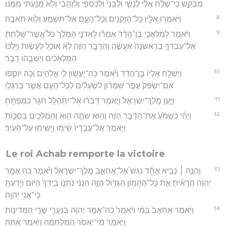
מְבַקֵּ֑שׁ כִּֽי־שָׁלַ֨ח אֵלַ֜י לְנָשַׁ֤י וּלְבָנַי֙ וּלְכַסְפִּ֣י וְלִזְהָבִ֔י וְלֹ֥א מָנַ֖עְתִּי מִמֶּֽנּוּ׃
8
וַיֹּאמְר֥וּ אֵלָ֛יו כָּל־הַזְּקֵנִ֖ים וְכָל־הָעָ֑ם אַל־תִּשְׁמַ֖ע וְל֥וֹא תֹאבֶֽה׃
9
וַיֹּ֜אמֶר לְמַלְאֲכֵ֣י בֶן־הֲדַ֗ד אִמְר֞וּ לַֽאדֹנִ֤י הַמֶּ֙לֶךְ֙ כֹּל֩ אֲשֶׁר־שָׁלַ֨חְתָּ
אֶל־עַבְדְּךָ֤ בָרִֽאשֹׁנָה֙ אֶעֱשֶׂ֔ה וְהַדָּבָ֣ר הַזֶּ֔ה לֹ֥א אוּכַ֖ל לַעֲשׂ֑וֹת וַיֵּֽלְכוּ֙
הַמַּלְאָכִ֔ים וַיְשִׁבֻ֖הוּ דָּבָֽר׃
10
וַיִּשְׁלַ֤ח אֵלָיו֙ בֶּן־הֲדַ֔ד וַיֹּ֕אמֶר כֹּֽה־יַעֲשׂ֥וּן לִ֛י אֱלֹהִ֖ים וְכֹ֣ה יוֹסִ֑פוּ
אִם־יִשְׂפֹּק֙ עֲפַ֣ר שֹׁמְר֔וֹן לִשְׁעָלִ֕ים לְכָל־הָעָ֖ם אֲשֶׁ֥ר בְּרַגְלָֽי׃
11
וַיַּ֤עַן מֶֽלֶךְ־יִשְׂרָאֵל֙ וַיֹּ֣אמֶר דַּבְּר֔וּ אַל־יִתְהַלֵּ֥ל חֹגֵ֖ר כִּמְפַתֵּֽחַ׃
12
וַיְהִ֗י כִּשְׁמֹ֙עַ֙ אֶת־הַדָּבָ֣ר הַזֶּ֔ה וְה֥וּא שֹׁתֶ֛ה ה֥וּא וְהַמְּלָכִ֖ים בַּסֻּכּ֑וֹת
וַיֹּ֤אמֶר אֶל־עֲבָדָיו֙ שִׂ֔ימוּ וַיָּשִׂ֖ימוּ עַל־הָעִֽיר׃
Le roi Achab remporte la victoire
13
וְהִנֵּ֣ה ׀ נָבִ֣יא אֶחָ֗ד נִגַּשׁ֮ אֶל־אַחְאָ֣ב מֶֽלֶךְ־יִשְׂרָאֵל֒ וַיֹּ֗אמֶר כֹּ֚ה אָמַ֣ר
יְהוָ֔ה הְֽרָאִ֔יתָ אֵ֛ת כָּל־הֶהָמ֥וֹן הַגָּד֖וֹל הַזֶּ֑ה הִנְנִ֨י נֹתְנ֤וֹ בְיָֽדְךָ֙ הַיּ֔וֹם וְיָדַעְתָּ֖
כִּֽי־אֲנִ֥י יְהוָֽה׃
14
וַיֹּ֤אמֶר אַחְאָב֙ בְּמִ֔י וַיֹּ֙אמֶר֙ כֹּֽה־אָמַ֣ר יְהוָ֔ה בְּנַעֲרֵ֖י שָׂרֵ֣י הַמְּדִינ֑וֹת
וַיֹּ֛אמֶר מִֽי־יֶאְסֹ֥ר הַמִּלְחָמָ֖ה וַיֹּ֥אמֶר אָֽתָּה׃