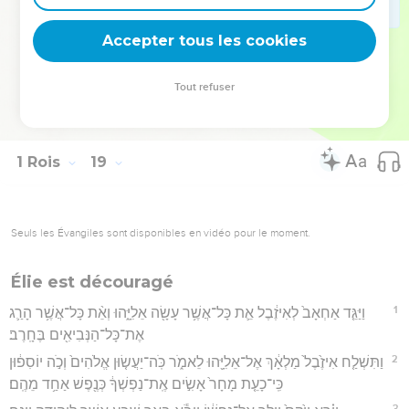
46
וְיַד־יְהוָ֗ה הָֽיְתָה֙ אֶל־אֵ֣לִיָּ֔הוּ וַיְשַׁנֵּ֖ס מָתְנָ֑יו וַיָּ֙רָץ֙ לִפְנֵ֣י אַחְאָ֔ב עַד־בֹּאֲכָ֖ה
Accepter tous les cookies
יִזְרְעֶֽאלָה׃
Hébreu : © Westminster Leningrad Codex - tanach.us --- Grec : © 2010 by the
Tout refuser
Society of Biblical Literature and Logos Bible Software - sblgnt.com
1 Rois
19
Seuls les Évangiles sont disponibles en vidéo pour le moment.
Élie est découragé
1
וַיַּגֵּ֤ד אַחְאָב֙ לְאִיזֶ֔בֶל אֵ֛ת כָּל־אֲשֶׁ֥ר עָשָׂ֖ה אֵלִיָּ֑הוּ וְאֵ֨ת כָּל־אֲשֶׁ֥ר הָרַ֛ג
אֶת־כָּל־הַנְּבִיאִ֖ים בֶּחָֽרֶב׃
2
וַתִּשְׁלַ֤ח אִיזֶ֙בֶל֙ מַלְאָ֔ךְ אֶל־אֵלִיָּ֖הוּ לֵאמֹ֑ר כֹּֽה־יַעֲשׂ֤וּן אֱלֹהִים֙ וְכֹ֣ה יוֹסִפ֔וּן
כִּֽי־כָעֵ֤ת מָחָר֙ אָשִׂ֣ים אֶֽת־נַפְשְׁךָ֔ כְּנֶ֖פֶשׁ אַחַ֥ד מֵהֶֽם׃
3