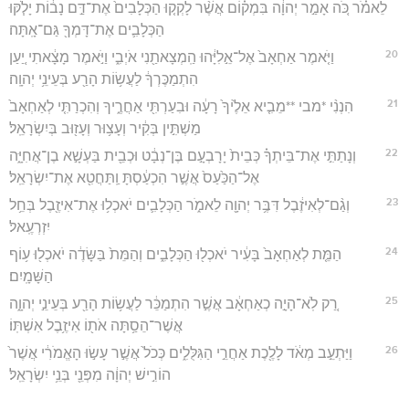
לֵאמֹ֗ר כֹּ֚ה אָמַ֣ר יְהוָ֔ה בִּמְק֗וֹם אֲשֶׁ֨ר לָקְק֤וּ הַכְּלָבִים֙ אֶת־דַּ֣ם נָב֔וֹת יָלֹ֧קּוּ
הַכְּלָבִ֛ים אֶת־דָּמְךָ֖ גַּם־אָֽתָּה׃
20
וַיֹּ֤אמֶר אַחְאָב֙ אֶל־אֵ֣לִיָּ֔הוּ הַֽמְצָאתַ֖נִי אֹיְבִ֑י וַיֹּ֣אמֶר מָצָ֔אתִי יַ֚עַן
הִתְמַכֶּרְךָ֔ לַעֲשׂ֥וֹת הָרַ֖ע בְּעֵינֵ֥י יְהוָֽה׃
21
הִנְנִ֨י *מבי **מֵבִ֤יא אֵלֶ֙יךָ֙ רָעָ֔ה וּבִעַרְתִּ֖י אַחֲרֶ֑יךָ וְהִכְרַתִּ֤י לְאַחְאָב֙
מַשְׁתִּ֣ין בְּקִ֔יר וְעָצ֥וּר וְעָז֖וּב בְּיִשְׂרָאֵֽל׃
22
וְנָתַתִּ֣י אֶת־בֵּיתְךָ֗ כְּבֵית֙ יָרָבְעָ֣ם בֶּן־נְבָ֔ט וּכְבֵ֖ית בַּעְשָׁ֣א בֶן־אֲחִיָּ֑ה
אֶל־הַכַּ֙עַס֙ אֲשֶׁ֣ר הִכְעַ֔סְתָּ וַֽתַּחֲטִ֖א אֶת־יִשְׂרָאֵֽל׃
23
וְגַ֨ם־לְאִיזֶ֔בֶל דִּבֶּ֥ר יְהוָ֖ה לֵאמֹ֑ר הַכְּלָבִ֛ים יֹאכְל֥וּ אֶת־אִיזֶ֖בֶל בְּחֵ֥ל
יִזְרְעֶֽאל׃
24
הַמֵּ֤ת לְאַחְאָב֙ בָּעִ֔יר יֹאכְל֖וּ הַכְּלָבִ֑ים וְהַמֵּת֙ בַּשָּׂדֶ֔ה יֹאכְל֖וּ ע֥וֹף
הַשָּׁמָֽיִם׃
25
רַ֚ק לֹֽא־הָיָ֣ה כְאַחְאָ֔ב אֲשֶׁ֣ר הִתְמַכֵּ֔ר לַעֲשׂ֥וֹת הָרַ֖ע בְּעֵינֵ֣י יְהוָ֑ה
אֲשֶׁר־הֵסַ֥תָּה אֹת֖וֹ אִיזֶ֥בֶל אִשְׁתּֽוֹ׃
26
וַיַּתְעֵ֣ב מְאֹ֔ד לָלֶ֖כֶת אַחֲרֵ֣י הַגִּלֻּלִ֑ים כְּכֹל֙ אֲשֶׁ֣ר עָשׂ֣וּ הָאֱמֹרִ֔י אֲשֶׁר֙
הוֹרִ֣ישׁ יְהוָ֔ה מִפְּנֵ֖י בְּנֵ֥י יִשְׂרָאֵֽל׃