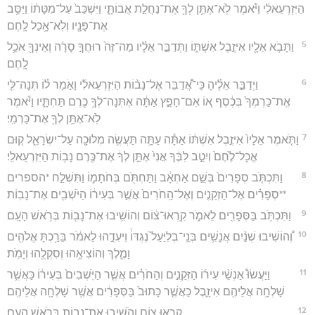
הַיִּזְרְעֵאלִ֔י וַיֹּ֕אמֶר לֹֽא־אֶתֵּ֥ן לְךָ֖ אֶת־נַחֲלַ֣ת אֲבוֹתָ֑י וַיִּשְׁכַּב֙ עַל־מִטָּת֔וֹ וַיַּסֵּ֥ב
אֶת־פָּנָ֖יו וְלֹֽא־אָ֥כַל לָֽחֶם׃
5
וַתָּבֹ֥א אֵלָ֖יו אִיזֶ֣בֶל אִשְׁתּ֑וֹ וַתְּדַבֵּ֣ר אֵלָ֗יו מַה־זֶּה֙ רוּחֲךָ֣ סָרָ֔ה וְאֵינְךָ֖ אֹכֵ֥ל
לָֽחֶם׃
6
וַיְדַבֵּ֣ר אֵלֶ֗יהָ כִּֽי־אֲ֠דַבֵּר אֶל־נָב֨וֹת הַיִּזְרְעֵאלִ֜י וָאֹ֣מַר ל֗וֹ תְּנָה־לִּ֤י
אֶֽת־כַּרְמְךָ֙ בְּכֶ֔סֶף א֚וֹ אִם־חָפֵ֣ץ אַתָּ֔ה אֶתְּנָה־לְךָ֥ כֶ֖רֶם תַּחְתָּ֑יו וַיֹּ֕אמֶר
לֹֽא־אֶתֵּ֥ן לְךָ֖ אֶת־כַּרְמִֽי׃
7
וַתֹּ֤אמֶר אֵלָיו֙ אִיזֶ֣בֶל אִשְׁתּ֔וֹ אַתָּ֕ה עַתָּ֛ה תַּעֲשֶׂ֥ה מְלוּכָ֖ה עַל־יִשְׂרָאֵ֑ל ק֤וּם
אֱכָל־לֶ֙חֶם֙ וְיִטַ֣ב לִבֶּ֔ךָ אֲנִי֙ אֶתֵּ֣ן לְךָ֔ אֶת־כֶּ֖רֶם נָב֥וֹת הַיִּזְרְעֵאלִֽי׃
8
וַתִּכְתֹּ֤ב סְפָרִים֙ בְּשֵׁ֣ם אַחְאָ֔ב וַתַּחְתֹּ֖ם בְּחֹתָמ֑וֹ וַתִּשְׁלַ֣ח *הספרים
**סְפָרִ֗ים אֶל־הַזְקֵנִ֤ים וְאֶל־הַֽחֹרִים֙ אֲשֶׁ֣ר בְּעִיר֔וֹ הַיֹּשְׁבִ֖ים אֶת־נָבֽוֹת׃
9
וַתִּכְתֹּ֥ב בַּסְּפָרִ֖ים לֵאמֹ֑ר קִֽרְאוּ־צ֔וֹם וְהוֹשִׁ֥יבוּ אֶת־נָב֖וֹת בְּרֹ֥אשׁ הָעָֽם׃
10
וְ֠הוֹשִׁיבוּ שְׁנַ֨יִם אֲנָשִׁ֥ים בְּנֵֽי־בְלִיַּעַל֮ נֶגְדּוֹ֒ וִיעִדֻ֣הוּ לֵאמֹ֔ר בֵּרַ֥כְתָּ אֱלֹהִ֖ים
וָמֶ֑לֶךְ וְהוֹצִיאֻ֥הוּ וְסִקְלֻ֖הוּ וְיָמֹֽת׃
11
וַיַּעֲשׂוּ֩ אַנְשֵׁ֨י עִיר֜וֹ הַזְּקֵנִ֣ים וְהַחֹרִ֗ים אֲשֶׁ֤ר הַיֹּֽשְׁבִים֙ בְּעִיר֔וֹ כַּאֲשֶׁ֛ר
שָׁלְחָ֥ה אֲלֵיהֶ֖ם אִיזָ֑בֶל כַּאֲשֶׁ֤ר כָּתוּב֙ בַּסְּפָרִ֔ים אֲשֶׁ֥ר שָׁלְחָ֖ה אֲלֵיהֶֽם׃
12
קָרְא֖וּ צ֑וֹם וְהֹשִׁ֥יבוּ אֶת־נָב֖וֹת בְּרֹ֥אשׁ הָעָֽם׃