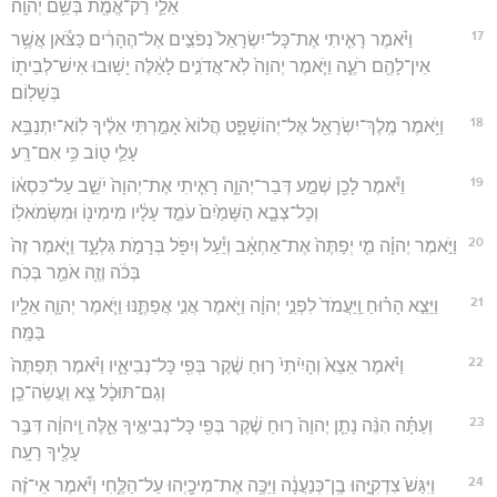
אֵלַ֛י רַק־אֱמֶ֖ת בְּשֵׁ֥ם יְהוָֽה׃
17
וַיֹּ֗אמֶר רָאִ֤יתִי אֶת־כָּל־יִשְׂרָאֵל֙ נְפֹצִ֣ים אֶל־הֶהָרִ֔ים כַּצֹּ֕אן אֲשֶׁ֥ר
אֵין־לָהֶ֖ם רֹעֶ֑ה וַיֹּ֤אמֶר יְהוָה֙ לֹֽא־אֲדֹנִ֣ים לָאֵ֔לֶּה יָשׁ֥וּבוּ אִישׁ־לְבֵית֖וֹ
בְּשָׁלֽוֹם׃
18
וַיֹּ֥אמֶר מֶֽלֶךְ־יִשְׂרָאֵ֖ל אֶל־יְהוֹשָׁפָ֑ט הֲלוֹא֙ אָמַ֣רְתִּי אֵלֶ֔יךָ לֽוֹא־יִתְנַבֵּ֥א
עָלַ֛י ט֖וֹב כִּ֥י אִם־רָֽע׃
19
וַיֹּ֕אמֶר לָכֵ֖ן שְׁמַ֣ע דְּבַר־יְהוָ֑ה רָאִ֤יתִי אֶת־יְהוָה֙ יֹשֵׁ֣ב עַל־כִּסְא֔וֹ
וְכָל־צְבָ֤א הַשָּׁמַ֙יִם֙ עֹמֵ֣ד עָלָ֔יו מִימִינ֖וֹ וּמִשְּׂמֹאלֽוֹ׃
20
וַיֹּ֣אמֶר יְהוָ֗ה מִ֤י יְפַתֶּה֙ אֶת־אַחְאָ֔ב וְיַ֕עַל וְיִפֹּ֖ל בְּרָמֹ֣ת גִּלְעָ֑ד וַיֹּ֤אמֶר זֶה֙
בְּכֹ֔ה וְזֶ֥ה אֹמֵ֖ר בְּכֹֽה׃
21
וַיֵּצֵ֣א הָר֗וּחַ וַֽיַּעֲמֹד֙ לִפְנֵ֣י יְהוָ֔ה וַיֹּ֖אמֶר אֲנִ֣י אֲפַתֶּ֑נּוּ וַיֹּ֧אמֶר יְהוָ֛ה אֵלָ֖יו
בַּמָּֽה׃
22
וַיֹּ֗אמֶר אֵצֵא֙ וְהָיִ֙יתִי֙ ר֣וּחַ שֶׁ֔קֶר בְּפִ֖י כָּל־נְבִיאָ֑יו וַיֹּ֗אמֶר תְּפַתֶּה֙
וְגַם־תּוּכָ֔ל צֵ֖א וַעֲשֵׂה־כֵֽן׃
23
וְעַתָּ֗ה הִנֵּ֨ה נָתַ֤ן יְהוָה֙ ר֣וּחַ שֶׁ֔קֶר בְּפִ֖י כָּל־נְבִיאֶ֣יךָ אֵ֑לֶּה וַֽיהוָ֔ה דִּבֶּ֥ר
עָלֶ֖יךָ רָעָֽה׃
24
וַיִּגַּשׁ֙ צִדְקִיָּ֣הוּ בֶֽן־כְּנַעֲנָ֔ה וַיַּכֶּ֥ה אֶת־מִיכָ֖יְהוּ עַל־הַלֶּ֑חִי וַיֹּ֕אמֶר אֵי־זֶ֨ה