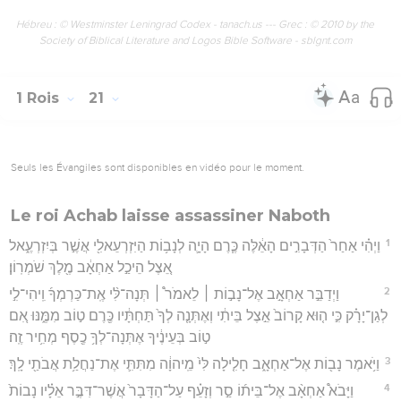
Hébreu : © Westminster Leningrad Codex - tanach.us --- Grec : © 2010 by the
Society of Biblical Literature and Logos Bible Software - sblgnt.com
1 Rois
21
Seuls les Évangiles sont disponibles en vidéo pour le moment.
Le roi Achab laisse assassiner Naboth
1
וַיְהִ֗י אַחַר֙ הַדְּבָרִ֣ים הָאֵ֔לֶּה כֶּ֧רֶם הָיָ֛ה לְנָב֥וֹת הַיִּזְרְעֵאלִ֖י אֲשֶׁ֣ר בְּיִזְרְעֶ֑אל
אֵ֚צֶל הֵיכַ֣ל אַחְאָ֔ב מֶ֖לֶךְ שֹׁמְרֽוֹן׃
2
וַיְדַבֵּ֣ר אַחְאָ֣ב אֶל־נָב֣וֹת ׀ לֵאמֹר֩ ׀ תְּנָה־לִּ֨י אֶֽת־כַּרְמְךָ֜ וִֽיהִי־לִ֣י
לְגַן־יָרָ֗ק כִּ֣י ה֤וּא קָרוֹב֙ אֵ֣צֶל בֵּיתִ֔י וְאֶתְּנָ֤ה לְךָ֙ תַּחְתָּ֔יו כֶּ֖רֶם ט֣וֹב מִמֶּ֑נּוּ אִ֚ם
ט֣וֹב בְּעֵינֶ֔יךָ אֶתְּנָה־לְךָ֥ כֶ֖סֶף מְחִ֥יר זֶֽה׃
3
וַיֹּ֥אמֶר נָב֖וֹת אֶל־אַחְאָ֑ב חָלִ֤ילָה לִּי֙ מֵֽיהוָ֔ה מִתִּתִּ֛י אֶת־נַחֲלַ֥ת אֲבֹתַ֖י לָֽךְ׃
4
וַיָּבֹא֩ אַחְאָ֨ב אֶל־בֵּית֜וֹ סַ֣ר וְזָעֵ֗ף עַל־הַדָּבָר֙ אֲשֶׁר־דִּבֶּ֣ר אֵלָ֗יו נָבוֹת֙