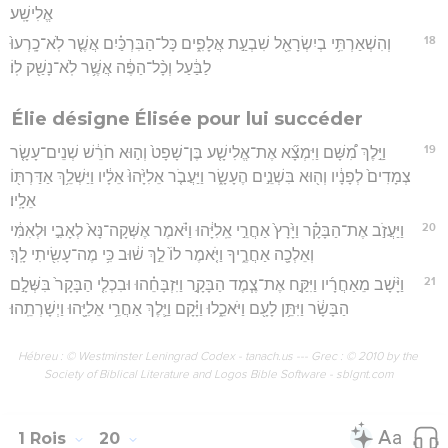
אֱלִישָֽׁע׃
18
וְהִשְׁאַרְתִּ֥י בְיִשְׂרָאֵ֖ל שִׁבְעַ֣ת אֲלָפִ֑ים כָּל־הַבִּרְכַּ֗יִם אֲשֶׁ֤ר לֹֽא־כָֽרְעוּ֙
לַבַּ֔עַל וְכָ֨ל־הַפֶּ֔ה אֲשֶׁ֥ר לֹֽא־נָשַׁ֖ק לֽוֹ׃
Élie désigne Élisée pour lui succéder
19
וַיֵּ֣לֶךְ מִ֠שָּׁם וַיִּמְצָ֞א אֶת־אֱלִישָׁ֤ע בֶּן־שָׁפָט֙ וְה֣וּא חֹרֵ֔שׁ שְׁנֵים־עָשָׂ֤ר
צְמָדִים֙ לְפָנָ֔יו וְה֖וּא בִּשְׁנֵ֣ים הֶעָשָׂ֑ר וַיַּעֲבֹ֤ר אֵלִיָּ֙הוּ֙ אֵלָ֔יו וַיַּשְׁלֵ֥ךְ אַדַּרְתּ֖וֹ
אֵלָֽיו׃
20
וַיַּעֲזֹ֣ב אֶת־הַבָּקָ֗ר וַיָּ֙רָץ֙ אַחֲרֵ֣י אֵֽלִיָּ֔הוּ וַיֹּ֗אמֶר אֶשְּׁקָה־נָּא֙ לְאָבִ֣י וּלְאִמִּ֔י
וְאֵלְכָ֖ה אַחֲרֶ֑יךָ וַיֹּ֤אמֶר לוֹ֙ לֵ֣ךְ שׁ֔וּב כִּ֥י מֶה־עָשִׂ֖יתִי לָֽךְ׃
21
וַיָּ֨שָׁב מֵאַחֲרָ֜יו וַיִּקַּ֣ח אֶת־צֶ֧מֶד הַבָּקָ֣ר וַיִּזְבָּחֵ֗הוּ וּבִכְלִ֤י הַבָּקָר֙ בִּשְּׁלָ֣ם
הַבָּשָׂ֔ר וַיִּתֵּ֥ן לָעָ֖ם וַיֹּאכֵ֑לוּ וַיָּ֗קָם וַיֵּ֛לֶךְ אַחֲרֵ֥י אֵלִיָּ֖הוּ וַיְשָׁרְתֵֽהוּ׃
Hébreu : © Westminster Leningrad Codex - tanach.us --- Grec : © 2010 by the
Society of Biblical Literature and Logos Bible Software - sblgnt.com
1 Rois
20