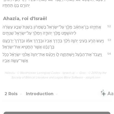
יְהוֹרָ֥ם בְּנ֖וֹ תַּחְתָּֽיו׃
Ahazia, roi d'Israël
52
אֲחַזְיָ֣הוּ בֶן־אַחְאָ֗ב מָלַ֤ךְ עַל־יִשְׂרָאֵל֙ בְּשֹׁ֣מְר֔וֹן בִּשְׁנַת֙ שְׁבַ֣ע עֶשְׂרֵ֔ה
לִיהוֹשָׁפָ֖ט מֶ֣לֶךְ יְהוּדָ֑ה וַיִּמְלֹ֥ךְ עַל־יִשְׂרָאֵ֖ל שְׁנָתָֽיִם׃
53
וַיַּ֥עַשׂ הָרַ֖ע בְּעֵינֵ֣י יְהוָ֑ה וַיֵּ֗לֶךְ בְּדֶ֤רֶךְ אָבִיו֙ וּבְדֶ֣רֶךְ אִמּ֔וֹ וּבְדֶ֙רֶךְ֙ יָרָבְעָ֣ם
בֶּן־נְבָ֔ט אֲשֶׁ֥ר הֶחֱטִ֖יא אֶת־יִשְׂרָאֵֽל׃
54
וַֽיַּעֲבֹד֙ אֶת־הַבַּ֔עַל וַיִּֽשְׁתַּחֲוֶ֖ה ל֑וֹ וַיַּכְעֵ֗ס אֶת־יְהוָה֙ אֱלֹהֵ֣י יִשְׂרָאֵ֔ל כְּכֹ֥ל
אֲשֶׁר־עָשָׂ֖ה אָבִֽיו׃
Hébreu : © Westminster Leningrad Codex - tanach.us --- Grec : © 2010 by the
Society of Biblical Literature and Logos Bible Software - sblgnt.com
2 Rois
Introduction