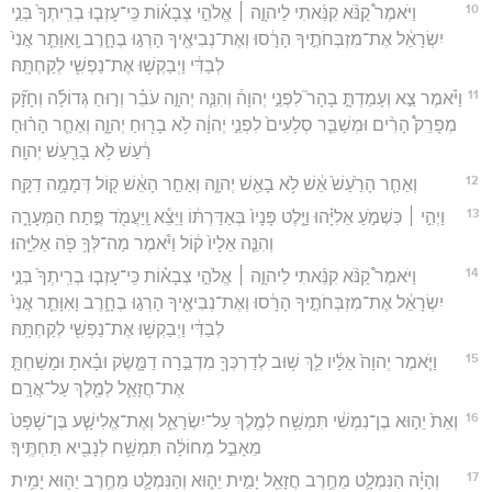
10
וַיֹּאמֶר֩ קַנֹּ֨א קִנֵּ֜אתִי לַיהוָ֣ה ׀ אֱלֹהֵ֣י צְבָא֗וֹת כִּֽי־עָזְב֤וּ בְרִֽיתְךָ֙ בְּנֵ֣י
יִשְׂרָאֵ֔ל אֶת־מִזְבְּחֹתֶ֣יךָ הָרָ֔סוּ וְאֶת־נְבִיאֶ֖יךָ הָרְג֣וּ בֶחָ֑רֶב וָֽאִוָּתֵ֤ר אֲנִי֙
לְבַדִּ֔י וַיְבַקְשׁ֥וּ אֶת־נַפְשִׁ֖י לְקַחְתָּֽהּ׃
11
וַיֹּ֗אמֶר צֵ֣א וְעָמַדְתָּ֣ בָהָר֮ לִפְנֵ֣י יְהוָה֒ וְהִנֵּ֧ה יְהוָ֣ה עֹבֵ֗ר וְר֣וּחַ גְּדוֹלָ֡ה וְחָזָ֞ק
מְפָרֵק֩ הָרִ֨ים וּמְשַׁבֵּ֤ר סְלָעִים֙ לִפְנֵ֣י יְהוָ֔ה לֹ֥א בָר֖וּחַ יְהוָ֑ה וְאַחַ֤ר הָר֨וּחַ
רַ֔עַשׁ לֹ֥א בָרַ֖עַשׁ יְהוָֽה׃
12
וְאַחַ֤ר הָרַ֙עַשׁ֙ אֵ֔שׁ לֹ֥א בָאֵ֖שׁ יְהוָ֑ה וְאַחַ֣ר הָאֵ֔שׁ ק֖וֹל דְּמָמָ֥ה דַקָּֽה׃
13
וַיְהִ֣י ׀ כִּשְׁמֹ֣עַ אֵלִיָּ֗הוּ וַיָּ֤לֶט פָּנָיו֙ בְּאַדַּרְתּ֔וֹ וַיֵּצֵ֕א וַֽיַּעֲמֹ֖ד פֶּ֣תַח הַמְּעָרָ֑ה
וְהִנֵּ֤ה אֵלָיו֙ ק֔וֹל וַיֹּ֕אמֶר מַה־לְּךָ֥ פֹ֖ה אֵלִיָּֽהוּ׃
14
וַיֹּאמֶר֩ קַנֹּ֨א קִנֵּ֜אתִי לַיהוָ֣ה ׀ אֱלֹהֵ֣י צְבָא֗וֹת כִּֽי־עָזְב֤וּ בְרִֽיתְךָ֙ בְּנֵ֣י
יִשְׂרָאֵ֔ל אֶת־מִזְבְּחֹתֶ֣יךָ הָרָ֔סוּ וְאֶת־נְבִיאֶ֖יךָ הָרְג֣וּ בֶחָ֑רֶב וָאִוָּתֵ֤ר אֲנִי֙
לְבַדִּ֔י וַיְבַקְשׁ֥וּ אֶת־נַפְשִׁ֖י לְקַחְתָּֽהּ׃
15
וַיֹּ֤אמֶר יְהוָה֙ אֵלָ֔יו לֵ֛ךְ שׁ֥וּב לְדַרְכְּךָ֖ מִדְבַּ֣רָה דַמָּ֑שֶׂק וּבָ֗אתָ וּמָשַׁחְתָּ֧
אֶת־חֲזָאֵ֛ל לְמֶ֖לֶךְ עַל־אֲרָֽם׃
16
וְאֵת֙ יֵה֣וּא בֶן־נִמְשִׁ֔י תִּמְשַׁ֥ח לְמֶ֖לֶךְ עַל־יִשְׂרָאֵ֑ל וְאֶת־אֱלִישָׁ֤ע בֶּן־שָׁפָט֙
מֵאָבֵ֣ל מְחוֹלָ֔ה תִּמְשַׁ֥ח לְנָבִ֖יא תַּחְתֶּֽיךָ׃
17
וְהָיָ֗ה הַנִּמְלָ֛ט מֵחֶ֥רֶב חֲזָאֵ֖ל יָמִ֣ית יֵה֑וּא וְהַנִּמְלָ֛ט מֵחֶ֥רֶב יֵה֖וּא יָמִ֥ית