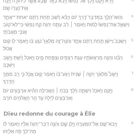
וַיַּ֗רְא וַיָּ֙קָם֙ וַיֵּ֣לֶךְ אֶל־נַפְשׁ֔וֹ וַיָּבֹ֕א בְּאֵ֥ר שֶׁ֖בַע אֲשֶׁ֣ר לִֽיהוּדָ֑ה וַיַּנַּ֥ח
אֶֽת־נַעֲר֖וֹ שָֽׁם׃
4
וְהֽוּא־הָלַ֤ךְ בַּמִּדְבָּר֙ דֶּ֣רֶךְ י֔וֹם וַיָּבֹ֕א וַיֵּ֕שֶׁב תַּ֖חַת רֹ֣תֶם *אחת **אֶחָ֑ד
וַיִּשְׁאַ֤ל אֶת־נַפְשׁוֹ֙ לָמ֔וּת וַיֹּ֣אמֶר ׀ רַ֗ב עַתָּ֤ה יְהוָה֙ קַ֣ח נַפְשִׁ֔י כִּֽי־לֹא־ט֥וֹב
אָנֹכִ֖י מֵאֲבֹתָֽי׃
5
וַיִּשְׁכַּב֙ וַיִּישַׁ֔ן תַּ֖חַת רֹ֣תֶם אֶחָ֑ד וְהִנֵּֽה־זֶ֤ה מַלְאָךְ֙ נֹגֵ֣עַ בּ֔וֹ וַיֹּ֥אמֶר ל֖וֹ ק֥וּם
אֱכֽוֹל׃
6
וַיַּבֵּ֕ט וְהִנֵּ֧ה מְרַאֲשֹׁתָ֛יו עֻגַ֥ת רְצָפִ֖ים וְצַפַּ֣חַת מָ֑יִם וַיֹּ֣אכַל וַיֵּ֔שְׁתְּ וַיָּ֖שָׁב
וַיִּשְׁכָּֽב׃
7
וַיָּשָׁב֩ מַלְאַ֨ךְ יְהוָ֤ה ׀ שֵׁנִית֙ וַיִּגַּע־בּ֔וֹ וַיֹּ֖אמֶר ק֣וּם אֱכֹ֑ל כִּ֛י רַ֥ב מִמְּךָ֖
הַדָּֽרֶךְ׃
8
וַיָּ֖קָם וַיֹּ֣אכַל וַיִּשְׁתֶּ֑ה וַיֵּ֜לֶךְ בְּכֹ֣חַ ׀ הָאֲכִילָ֣ה הַהִ֗יא אַרְבָּעִ֥ים יוֹם֙
וְאַרְבָּעִ֣ים לַ֔יְלָה עַ֛ד הַ֥ר הָאֱלֹהִ֖ים חֹרֵֽב׃
Dieu redonne du courage à Élie
9
וַיָּבֹא־שָׁ֥ם אֶל־הַמְּעָרָ֖ה וַיָּ֣לֶן שָׁ֑ם וְהִנֵּ֤ה דְבַר־יְהוָה֙ אֵלָ֔יו וַיֹּ֣אמֶר ל֔וֹ
מַה־לְּךָ֥ פֹ֖ה אֵלִיָּֽהוּ׃