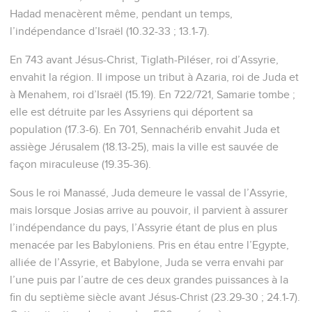
Hadad menacèrent même, pendant un temps,
l’indépendance d’Israël (10.32-33 ; 13.1-7).
En 743 avant Jésus-Christ, Tiglath-Piléser, roi d’Assyrie,
envahit la région. Il impose un tribut à Azaria, roi de Juda et
à Menahem, roi d’Israël (15.19). En 722/721, Samarie tombe ;
elle est détruite par les Assyriens qui déportent sa
population (17.3-6). En 701, Sennachérib envahit Juda et
assiège Jérusalem (18.13-25), mais la ville est sauvée de
façon miraculeuse (19.35-36).
Sous le roi Manassé, Juda demeure le vassal de l’Assyrie,
mais lorsque Josias arrive au pouvoir, il parvient à assurer
l’indépendance du pays, l’Assyrie étant de plus en plus
menacée par les Babyloniens. Pris en étau entre l’Egypte,
alliée de l’Assyrie, et Babylone, Juda se verra envahi par
l’une puis par l’autre de ces deux grandes puissances à la
fin du septième siècle avant Jésus-Christ (23.29-30 ; 24.1-7).