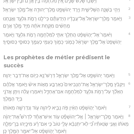
וַיֵּשְׁב֖וּ שָׁלֹ֣שׁ שָׁנִ֑ים אֵ֚ין מִלְחָמָ֔ה בֵּ֥ין אֲרָ֖ם וּבֵ֥ין יִשְׂרָאֵֽל׃
2
וַיְהִ֖י בַּשָּׁנָ֣ה הַשְּׁלִישִׁ֑ית וַיֵּ֛רֶד יְהוֹשָׁפָ֥ט מֶֽלֶךְ־יְהוּדָ֖ה אֶל־מֶ֥לֶךְ יִשְׂרָאֵֽל׃
3
וַיֹּ֤אמֶר מֶֽלֶךְ־יִשְׂרָאֵל֙ אֶל־עֲבָדָ֔יו הַיְדַעְתֶּ֕ם כִּֽי־לָ֖נוּ רָמֹ֣ת גִּלְעָ֑ד וַאֲנַ֣חְנוּ
מַחְשִׁ֔ים מִקַּ֣חַת אֹתָ֔הּ מִיַּ֖ד מֶ֥לֶךְ אֲרָֽם׃
4
וַיֹּ֙אמֶר֙ אֶל־יְה֣וֹשָׁפָ֔ט הֲתֵלֵ֥ךְ אִתִּ֛י לַמִּלְחָמָ֖ה רָמֹ֣ת גִּלְעָ֑ד וַיֹּ֤אמֶר
יְהֽוֹשָׁפָט֙ אֶל־מֶ֣לֶךְ יִשְׂרָאֵ֔ל כָּמ֧וֹנִי כָמ֛וֹךָ כְּעַמִּ֥י כְעַמֶּ֖ךָ כְּסוּסַ֥י כְּסוּסֶֽיךָ׃
Les prophètes de métier prédisent le
succès
5
וַיֹּ֥אמֶר יְהוֹשָׁפָ֖ט אֶל־מֶ֣לֶךְ יִשְׂרָאֵ֑ל דְּרָשׁ־נָ֥א כַיּ֖וֹם אֶת־דְּבַ֥ר יְהוָֽה׃
6
וַיִּקְבֹּ֨ץ מֶֽלֶךְ־יִשְׂרָאֵ֥ל אֶֽת־הַנְּבִיאִים֮ כְּאַרְבַּ֣ע מֵא֣וֹת אִישׁ֒ וַיֹּ֣אמֶר אֲלֵהֶ֗ם
הַאֵלֵ֞ךְ עַל־רָמֹ֥ת גִּלְעָ֛ד לַמִּלְחָמָ֖ה אִם־אֶחְדָּ֑ל וַיֹּאמְר֣וּ עֲלֵ֔ה וְיִתֵּ֥ן אֲדֹנָ֖י
בְּיַ֥ד הַמֶּֽלֶךְ׃
7
וַיֹּ֙אמֶר֙ יְה֣וֹשָׁפָ֔ט הַאֵ֨ין פֹּ֥ה נָבִ֛יא לַיהוָ֖ה ע֑וֹד וְנִדְרְשָׁ֖ה מֵאוֹתֽוֹ׃
8
וַיֹּ֣אמֶר מֶֽלֶךְ־יִשְׂרָאֵ֣ל ׀ אֶֽל־יְהוֹשָׁפָ֡ט ע֣וֹד אִישׁ־אֶחָ֡ד לִדְרֹשׁ֩ אֶת־יְהוָ֨ה
מֵאֹת֜וֹ וַאֲנִ֣י שְׂנֵאתִ֗יו כִּ֠י לֹֽא־יִתְנַבֵּ֨א עָלַ֥י טוֹב֙ כִּ֣י אִם־רָ֔ע מִיכָ֖יְהוּ בֶּן־יִמְלָ֑ה
וַיֹּ֙אמֶר֙ יְה֣וֹשָׁפָ֔ט אַל־יֹאמַ֥ר הַמֶּ֖לֶךְ כֵּֽן׃