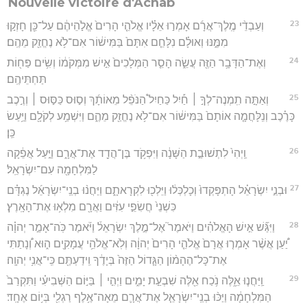
Nouvelle victoire d'Achab
23
וְעַבְדֵ֨י מֶֽלֶךְ־אֲרָ֜ם אָמְר֣וּ אֵלָ֗יו אֱלֹהֵ֤י הָרִים֙ אֱלֹ֣הֵיהֶ֔ם עַל־כֵּ֖ן חָזְק֣וּ
מִמֶּ֑נּוּ וְאוּלָ֗ם נִלָּחֵ֤ם אִתָּם֙ בַּמִּישׁ֔וֹר אִם־לֹ֥א נֶחֱזַ֖ק מֵהֶֽם׃
24
וְאֶת־הַדָּבָ֥ר הַזֶּ֖ה עֲשֵׂ֑ה הָסֵ֤ר הַמְּלָכִים֙ אִ֣ישׁ מִמְּקֹמ֔וֹ וְשִׂ֥ים פַּח֖וֹת
תַּחְתֵּיהֶֽם׃
25
וְאַתָּ֣ה תִֽמְנֶה־לְךָ֣ ׀ חַ֡יִל כַּחַיִל֩ הַנֹּפֵ֨ל מֵאוֹתָ֜ךְ וְס֣וּס כַּסּ֣וּס ׀ וְרֶ֣כֶב
כָּרֶ֗כֶב וְנִֽלָּחֲמָ֤ה אוֹתָם֙ בַּמִּישׁ֔וֹר אִם־לֹ֥א נֶחֱזַ֖ק מֵהֶ֑ם וַיִּשְׁמַ֥ע לְקֹלָ֖ם וַיַּ֥עַשׂ
כֵּֽן׃
26
וַֽיְהִי֙ לִתְשׁוּבַ֣ת הַשָּׁנָ֔ה וַיִּפְקֹ֥ד בֶּן־הֲדַ֖ד אֶת־אֲרָ֑ם וַיַּ֣עַל אֲפֵ֔קָה
לַמִּלְחָמָ֖ה עִם־יִשְׂרָאֵֽל׃
27
וּבְנֵ֣י יִשְׂרָאֵ֗ל הָתְפָּקְדוּ֙ וְכָלְכְּל֔וּ וַיֵּלְכ֖וּ לִקְרָאתָ֑ם וַיַּחֲנ֨וּ בְנֵֽי־יִשְׂרָאֵ֜ל נֶגְדָּ֗ם
כִּשְׁנֵי֙ חֲשִׂפֵ֣י עִזִּ֔ים וַאֲרָ֖ם מִלְא֥וּ אֶת־הָאָֽרֶץ׃
28
וַיִּגַּ֞שׁ אִ֣ישׁ הָאֱלֹהִ֗ים וַיֹּאמֶר֮ אֶל־מֶ֣לֶךְ יִשְׂרָאֵל֒ וַיֹּ֜אמֶר כֹּֽה־אָמַ֣ר יְהוָ֗ה
יַ֠עַן אֲשֶׁ֨ר אָמְר֤וּ אֲרָם֙ אֱלֹהֵ֤י הָרִים֙ יְהוָ֔ה וְלֹֽא־אֱלֹהֵ֥י עֲמָקִ֖ים ה֑וּא וְ֠נָתַתִּי
אֶת־כָּל־הֶהָמ֨וֹן הַגָּ֤דוֹל הַזֶּה֙ בְּיָדֶ֔ךָ וִֽידַעְתֶּ֖ם כִּֽי־אֲנִ֥י יְהוָֽה׃
29
וַֽיַּחֲנ֧וּ אֵ֦לֶּה נֹ֥כַח אֵ֖לֶּה שִׁבְעַ֣ת יָמִ֑ים וַיְהִ֣י ׀ בַּיּ֣וֹם הַשְּׁבִיעִ֗י וַתִּקְרַב֙
הַמִּלְחָמָ֔ה וַיַּכּ֨וּ בְנֵֽי־יִשְׂרָאֵ֧ל אֶת־אֲרָ֛ם מֵאָה־אֶ֥לֶף רַגְלִ֖י בְּי֥וֹם אֶחָֽד׃