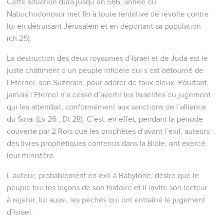
Cette situation dura jusqu’en 586, année où
Nabuchodonosor met fin à toute tentative de révolte contre
lui en détruisant Jérusalem et en déportant sa population
(ch.25).
La destruction des deux royaumes d’Israël et de Juda est le
juste châtiment d’un peuple infidèle qui s’est détourné de
l’Eternel, son Suzerain, pour adorer de faux dieux. Pourtant,
jamais l’Eternel n’a cessé d’avertir les Israélites du jugement
qui les attendait, conformément aux sanctions de l’alliance
du Sinaï (Lv 26 ; Dt 28). C’est, en effet, pendant la période
couverte par 2 Rois que les prophètes d’avant l’exil, auteurs
des livres prophétiques contenus dans la Bible, ont exercé
leur ministère.
L’auteur, probablement en exil à Babylone, désire que le
peuple tire les leçons de son histoire et il invite son lecteur
à rejeter, lui aussi, les péchés qui ont entraîné le jugement
d’Israël.