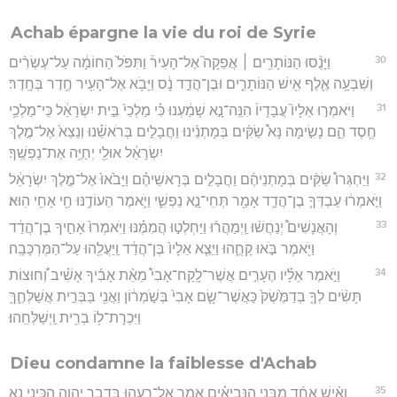
Achab épargne la vie du roi de Syrie
30
וַיָּנֻ֨סוּ הַנּוֹתָרִ֥ים ׀ אֲפֵקָה֮ אֶל־הָעִיר֒ וַתִּפֹּל֙ הַחוֹמָ֔ה עַל־עֶשְׂרִ֨ים
וְשִׁבְעָ֥ה אֶ֛לֶף אִ֖ישׁ הַנּוֹתָרִ֑ים וּבֶן־הֲדַ֣ד נָ֔ס וַיָּבֹ֥א אֶל־הָעִ֖יר חֶ֥דֶר בְּחָֽדֶר׃
31
וַיֹּאמְר֣וּ אֵלָיו֮ עֲבָדָיו֒ הִנֵּֽה־נָ֣א שָׁמַ֔עְנוּ כִּ֗י מַלְכֵי֙ בֵּ֣ית יִשְׂרָאֵ֔ל כִּֽי־מַלְכֵ֥י
חֶ֖סֶד הֵ֑ם נָשִׂ֣ימָה נָּא֩ שַׂקִּ֨ים בְּמָתְנֵ֜ינוּ וַחֲבָלִ֣ים בְּרֹאשֵׁ֗נוּ וְנֵצֵא֙ אֶל־מֶ֣לֶךְ
יִשְׂרָאֵ֔ל אוּלַ֖י יְחַיֶּ֥ה אֶת־נַפְשֶֽׁךָ׃
32
וַיַּחְגְּרוּ֩ שַׂקִּ֨ים בְּמָתְנֵיהֶ֜ם וַחֲבָלִ֣ים בְּרָאשֵׁיהֶ֗ם וַיָּבֹ֙אוּ֙ אֶל־מֶ֣לֶךְ יִשְׂרָאֵ֔ל
וַיֹּ֣אמְר֔וּ עַבְדְּךָ֧ בֶן־הֲדַ֛ד אָמַ֖ר תְּחִֽי־נָ֣א נַפְשִׁ֑י וַיֹּ֛אמֶר הַעוֹדֶ֥נּוּ חַ֖י אָחִ֥י הֽוּא׃
33
וְהָאֲנָשִׁים֩ יְנַחֲשׁ֨וּ וַֽיְמַהֲר֜וּ וַיַּחְלְט֣וּ הֲמִמֶּ֗נּוּ וַיֹּֽאמְרוּ֙ אָחִ֣יךָ בֶן־הֲדַ֔ד
וַיֹּ֖אמֶר בֹּ֣אוּ קָחֻ֑הוּ וַיֵּצֵ֤א אֵלָיו֙ בֶּן־הֲדַ֔ד וַֽיַּעֲלֵ֖הוּ עַל־הַמֶּרְכָּבָֽה׃
34
וַיֹּ֣אמֶר אֵלָ֡יו הֶעָרִ֣ים אֲשֶׁר־לָֽקַח־אָבִי֩ מֵאֵ֨ת אָבִ֜יךָ אָשִׁ֗יב וְ֠חוּצוֹת
תָּשִׂ֨ים לְךָ֤ בְדַמֶּ֙שֶׂק֙ כַּאֲשֶׁר־שָׂ֤ם אָבִי֙ בְּשֹׁ֣מְר֔וֹן וַאֲנִ֖י בַּבְּרִ֣ית אֲשַׁלְּחֶ֑ךָּ
וַיִּכְרָת־ל֥וֹ בְרִ֖ית וַֽיְשַׁלְּחֵֽהוּ׃
Dieu condamne la faiblesse d'Achab
35
וְאִ֨ישׁ אֶחָ֜ד מִבְּנֵ֣י הַנְּבִיאִ֗ים אָמַ֧ר אֶל־רֵעֵ֛הוּ בִּדְבַ֥ר יְהוָ֖ה הַכֵּ֣ינִי נָ֑א