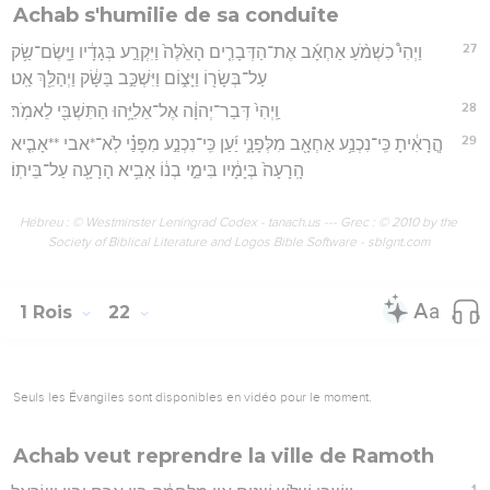
Achab s'humilie de sa conduite
27
וַיְהִי֩ כִשְׁמֹ֨עַ אַחְאָ֜ב אֶת־הַדְּבָרִ֤ים הָאֵ֙לֶּה֙ וַיִּקְרַ֣ע בְּגָדָ֔יו וַיָּֽשֶׂם־שַׂ֥ק
עַל־בְּשָׂר֖וֹ וַיָּצ֑וֹם וַיִּשְׁכַּ֣ב בַּשָּׂ֔ק וַיְהַלֵּ֖ךְ אַֽט׃
28
וַֽיְהִי֙ דְּבַר־יְהוָ֔ה אֶל־אֵלִיָּ֥הוּ הַתִּשְׁבִּ֖י לֵאמֹֽר׃
29
הֲ‍ֽרָאִ֔יתָ כִּֽי־נִכְנַ֥ע אַחְאָ֖ב מִלְּפָנָ֑י יַ֜עַן כִּֽי־נִכְנַ֣ע מִפָּנַ֗י לֹֽא־*אבי **אָבִ֤יא
הָֽרָעָה֙ בְּיָמָ֔יו בִּימֵ֣י בְנ֔וֹ אָבִ֥יא הָרָעָ֖ה עַל־בֵּיתֽוֹ׃
Hébreu : © Westminster Leningrad Codex - tanach.us --- Grec : © 2010 by the
Society of Biblical Literature and Logos Bible Software - sblgnt.com
1 Rois
22
Seuls les Évangiles sont disponibles en vidéo pour le moment.
Achab veut reprendre la ville de Ramoth
1