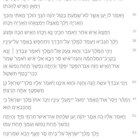
וַיְמָאֵ֥ן הָאִ֖ישׁ לְהַכֹּתֽוֹ׃
36
וַיֹּ֣אמֶר ל֗וֹ יַ֚עַן אֲשֶׁ֤ר לֹֽא־שָׁמַ֙עְתָּ֙ בְּק֣וֹל יְהוָ֔ה הִנְּךָ֤ הוֹלֵךְ֙ מֵֽאִתִּ֔י וְהִכְּךָ֖
הָאַרְיֵ֑ה וַיֵּ֙לֶךְ֙ מֵֽאֶצְל֔וֹ וַיִּמְצָאֵ֥הוּ הָאַרְיֵ֖ה וַיַּכֵּֽהוּ׃
37
וַיִּמְצָא֙ אִ֣ישׁ אַחֵ֔ר וַיֹּ֖אמֶר הַכֵּ֣ינִי נָ֑א וַיַּכֵּ֥הוּ הָאִ֖ישׁ הַכֵּ֥ה וּפָצֹֽעַ׃
38
וַיֵּ֙לֶךְ֙ הַנָּבִ֔יא וַיַּעֲמֹ֥ד לַמֶּ֖לֶךְ עַל־הַדָּ֑רֶךְ וַיִּתְחַפֵּ֥שׂ בָּאֲפֵ֖ר עַל־עֵינָֽיו׃
39
וַיְהִ֤י הַמֶּ֙לֶךְ֙ עֹבֵ֔ר וְה֖וּא צָעַ֣ק אֶל־הַמֶּ֑לֶךְ וַיֹּ֜אמֶר עַבְדְּךָ֣ ׀ יָצָ֣א
בְקֶֽרֶב־הַמִּלְחָמָ֗ה וְהִנֵּֽה־אִ֨ישׁ סָ֜ר וַיָּבֵ֧א אֵלַ֣י אִ֗ישׁ וַיֹּ֙אמֶר֙ שְׁמֹר֙
אֶת־הָאִ֣ישׁ הַזֶּ֔ה אִם־הִפָּקֵד֙ יִפָּקֵ֔ד וְהָיְתָ֤ה נַפְשְׁךָ֙ תַּ֣חַת נַפְשׁ֔וֹ א֥וֹ
כִכַּר־כֶּ֖סֶף תִּשְׁקֽוֹל׃
40
וַיְהִ֣י עַבְדְּךָ֗ עֹשֵׂ֥ה הֵ֛נָּה וָהֵ֖נָּה וְה֣וּא אֵינֶ֑נּוּ וַיֹּ֨אמֶר אֵלָ֧יו מֶֽלֶךְ־יִשְׂרָאֵ֛ל כֵּ֥ן
מִשְׁפָּטֶ֖ךָ אַתָּ֥ה חָרָֽצְתָּ׃
41
וַיְמַהֵ֕ר וַיָּ֙סַר֙ אֶת־הָ֣אֲפֵ֔ר *מעל **מֵעֲלֵ֖י עֵינָ֑יו וַיַּכֵּ֤ר אֹתוֹ֙ מֶ֣לֶךְ יִשְׂרָאֵ֔ל כִּ֥י
מֵֽהַנְּבִאִ֖ים הֽוּא׃
42
וַיֹּ֣אמֶר אֵלָ֗יו כֹּ֚ה אָמַ֣ר יְהוָ֔ה יַ֛עַן שִׁלַּ֥חְתָּ אֶת־אִישׁ־חֶרְמִ֖י מִיָּ֑ד וְהָיְתָ֤ה
נַפְשְׁךָ֙ תַּ֣חַת נַפְשׁ֔וֹ וְעַמְּךָ֖ תַּ֥חַת עַמּֽוֹ׃
43
וַיֵּ֧לֶךְ מֶֽלֶךְ־יִשְׂרָאֵ֛ל עַל־בֵּית֖וֹ סַ֣ר וְזָעֵ֑ף וַיָּבֹ֖א שֹׁמְרֽוֹנָה׃