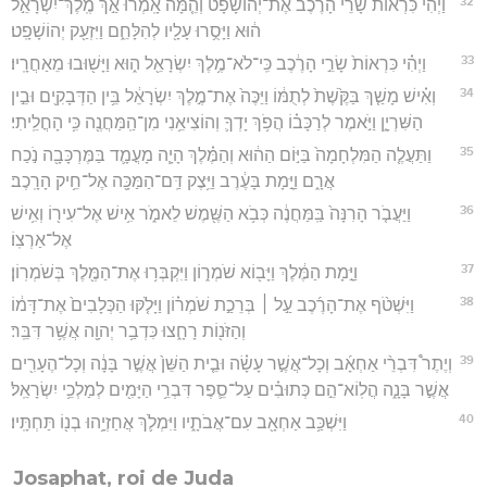
32
וַיְהִ֡י כִּרְאוֹת֩ שָׂרֵ֨י הָרֶ֜כֶב אֶת־יְהוֹשָׁפָ֗ט וְהֵ֤מָּה אָֽמְרוּ֙ אַ֣ךְ מֶֽלֶךְ־יִשְׂרָאֵ֣ל
ה֔וּא וַיָּסֻ֥רוּ עָלָ֖יו לְהִלָּחֵ֑ם וַיִּזְעַ֖ק יְהוֹשָׁפָֽט׃
33
וַיְהִ֗י כִּרְאוֹת֙ שָׂרֵ֣י הָרֶ֔כֶב כִּֽי־לֹא־מֶ֥לֶךְ יִשְׂרָאֵ֖ל ה֑וּא וַיָּשׁ֖וּבוּ מֵאַחֲרָֽיו׃
34
וְאִ֗ישׁ מָשַׁ֤ךְ בַּקֶּ֙שֶׁת֙ לְתֻמּ֔וֹ וַיַּכֶּה֙ אֶת־מֶ֣לֶךְ יִשְׂרָאֵ֔ל בֵּ֥ין הַדְּבָקִ֖ים וּבֵ֣ין
הַשִּׁרְיָ֑ן וַיֹּ֣אמֶר לְרַכָּב֗וֹ הֲפֹ֥ךְ יָדְךָ֛ וְהוֹצִיאֵ֥נִי מִן־הַֽמַּחֲנֶ֖ה כִּ֥י הָחֳלֵֽיתִי׃
35
וַתַּעֲלֶ֤ה הַמִּלְחָמָה֙ בַּיּ֣וֹם הַה֔וּא וְהַמֶּ֗לֶךְ הָיָ֧ה מָעֳמָ֛ד בַּמֶּרְכָּבָ֖ה נֹ֣כַח
אֲרָ֑ם וַיָּ֣מָת בָּעֶ֔רֶב וַיִּ֥צֶק דַּֽם־הַמַּכָּ֖ה אֶל־חֵ֥יק הָרָֽכֶב׃
36
וַיַּעֲבֹ֤ר הָרִנָּה֙ בַּֽמַּחֲנֶ֔ה כְּבֹ֥א הַשֶּׁ֖מֶשׁ לֵאמֹ֑ר אִ֥ישׁ אֶל־עִיר֖וֹ וְאִ֥ישׁ
אֶל־אַרְצֽוֹ׃
37
וַיָּ֣מָת הַמֶּ֔לֶךְ וַיָּב֖וֹא שֹׁמְר֑וֹן וַיִּקְבְּר֥וּ אֶת־הַמֶּ֖לֶךְ בְּשֹׁמְרֽוֹן׃
38
וַיִּשְׁטֹ֨ף אֶת־הָרֶ֜כֶב עַ֣ל ׀ בְּרֵכַ֣ת שֹׁמְר֗וֹן וַיָּלֹ֤קּוּ הַכְּלָבִים֙ אֶת־דָּמ֔וֹ
וְהַזֹּנ֖וֹת רָחָ֑צוּ כִּדְבַ֥ר יְהוָ֖ה אֲשֶׁ֥ר דִּבֵּֽר׃
39
וְיֶתֶר֩ דִּבְרֵ֨י אַחְאָ֜ב וְכָל־אֲשֶׁ֣ר עָשָׂ֗ה וּבֵ֤ית הַשֵּׁן֙ אֲשֶׁ֣ר בָּנָ֔ה וְכָל־הֶעָרִ֖ים
אֲשֶׁ֣ר בָּנָ֑ה הֲלֽוֹא־הֵ֣ם כְּתוּבִ֗ים עַל־סֵ֛פֶר דִּבְרֵ֥י הַיָּמִ֖ים לְמַלְכֵ֥י יִשְׂרָאֵֽל׃
40
וַיִּשְׁכַּ֥ב אַחְאָ֖ב עִם־אֲבֹתָ֑יו וַיִּמְלֹ֛ךְ אֲחַזְיָ֥הוּ בְנ֖וֹ תַּחְתָּֽיו׃
Josaphat, roi de Juda