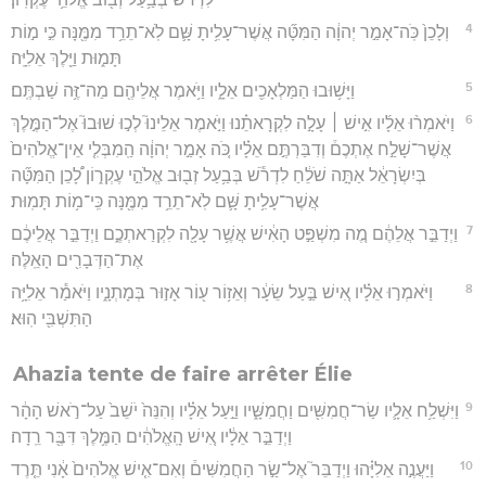
4
וְלָכֵן֙ כֹּֽה־אָמַ֣ר יְהוָ֔ה הַמִּטָּ֞ה אֲשֶׁר־עָלִ֥יתָ שָּׁ֛ם לֹֽא־תֵרֵ֥ד מִמֶּ֖נָּה כִּ֣י מ֣וֹת
תָּמ֑וּת וַיֵּ֖לֶךְ אֵלִיָּֽה׃
5
וַיָּשׁ֥וּבוּ הַמַּלְאָכִ֖ים אֵלָ֑יו וַיֹּ֥אמֶר אֲלֵיהֶ֖ם מַה־זֶּ֥ה שַׁבְתֶּֽם׃
6
וַיֹּאמְר֨וּ אֵלָ֜יו אִ֣ישׁ ׀ עָלָ֣ה לִקְרָאתֵ֗נוּ וַיֹּ֣אמֶר אֵלֵינוּ֮ לְכ֣וּ שׁוּבוּ֮ אֶל־הַמֶּ֣לֶךְ
אֲשֶׁר־שָׁלַ֣ח אֶתְכֶם֒ וְדִבַּרְתֶּ֣ם אֵלָ֗יו כֹּ֚ה אָמַ֣ר יְהוָ֔ה הַֽמִבְּלִ֤י אֵין־אֱלֹהִים֙
בְּיִשְׂרָאֵ֔ל אַתָּ֣ה שֹׁלֵ֔חַ לִדְרֹ֕שׁ בְּבַ֥עַל זְב֖וּב אֱלֹהֵ֣י עֶקְר֑וֹן לָ֠כֵן הַמִּטָּ֞ה
אֲשֶׁר־עָלִ֥יתָ שָּׁ֛ם לֹֽא־תֵרֵ֥ד מִמֶּ֖נָּה כִּֽי־מ֥וֹת תָּמֽוּת׃
7
וַיְדַבֵּ֣ר אֲלֵהֶ֔ם מֶ֚ה מִשְׁפַּ֣ט הָאִ֔ישׁ אֲשֶׁ֥ר עָלָ֖ה לִקְרַאתְכֶ֑ם וַיְדַבֵּ֣ר אֲלֵיכֶ֔ם
אֶת־הַדְּבָרִ֖ים הָאֵֽלֶּה׃
8
וַיֹּאמְר֣וּ אֵלָ֗יו אִ֚ישׁ בַּ֣עַל שֵׂעָ֔ר וְאֵז֥וֹר ע֖וֹר אָז֣וּר בְּמָתְנָ֑יו וַיֹּאמַ֕ר אֵלִיָּ֥ה
הַתִּשְׁבִּ֖י הֽוּא׃
Ahazia tente de faire arrêter Élie
9
וַיִּשְׁלַ֥ח אֵלָ֛יו שַׂר־חֲמִשִּׁ֖ים וַחֲמִשָּׁ֑יו וַיַּ֣עַל אֵלָ֗יו וְהִנֵּה֙ יֹשֵׁב֙ עַל־רֹ֣אשׁ הָהָ֔ר
וַיְדַבֵּ֣ר אֵלָ֔יו אִ֚ישׁ הָֽאֱלֹהִ֔ים הַמֶּ֥לֶךְ דִּבֶּ֖ר רֵֽדָה׃
10
וַיַּעֲנֶ֣ה אֵלִיָּ֗הוּ וַיְדַבֵּר֮ אֶל־שַׂ֣ר הַחֲמִשִּׁים֒ וְאִם־אִ֤ישׁ אֱלֹהִים֙ אָ֔נִי תֵּ֤רֶד