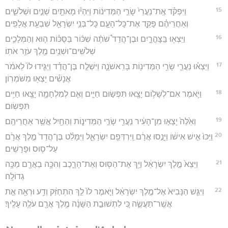
15
וַיִּפְקֹ֗ד אֶֽת־נַעֲרֵי֙ שָׂרֵ֣י הַמְּדִינ֔וֹת וַיִּהְי֕וּ מָאתַ֖יִם שְׁנַ֣יִם וּשְׁלֹשִׁ֑ים
וְאַחֲרֵיהֶ֗ם פָּקַ֧ד אֶת־כָּל־הָעָ֛ם כָּל־בְּנֵ֥י יִשְׂרָאֵ֖ל שִׁבְעַ֥ת אֲלָפִֽים׃
16
וַיֵּצְא֖וּ בַּֽצָּהֳרָ֑יִם וּבֶן־הֲדַד֩ שֹׁתֶ֨ה שִׁכּ֜וֹר בַּסֻּכּ֗וֹת ה֧וּא וְהַמְּלָכִ֛ים
שְׁלֹשִֽׁים־וּשְׁנַ֥יִם מֶ֖לֶךְ עֹזֵ֥ר אֹתֽוֹ׃
17
וַיֵּצְא֗וּ נַעֲרֵ֛י שָׂרֵ֥י הַמְּדִינ֖וֹת בָּרִֽאשֹׁנָ֑ה וַיִּשְׁלַ֣ח בֶּן־הֲדַ֗ד וַיַּגִּ֤ידוּ לוֹ֙ לֵאמֹ֔ר
אֲנָשִׁ֕ים יָצְא֖וּ מִשֹּׁמְרֽוֹן׃
18
וַיֹּ֛אמֶר אִם־לְשָׁל֥וֹם יָצָ֖אוּ תִּפְשׂ֣וּם חַיִּ֑ים וְאִ֧ם לְמִלְחָמָ֛ה יָצָ֖אוּ חַיִּ֥ים
תִּפְשֽׂוּם׃
19
וְאֵ֙לֶּה֙ יָצְא֣וּ מִן־הָעִ֔יר נַעֲרֵ֖י שָׂרֵ֣י הַמְּדִינ֑וֹת וְהַחַ֖יִל אֲשֶׁ֥ר אַחֲרֵיהֶֽם׃
20
וַיַּכּוּ֙ אִ֣ישׁ אִישׁ֔וֹ וַיָּנֻ֣סוּ אֲרָ֔ם וַֽיִּרְדְּפֵ֖ם יִשְׂרָאֵ֑ל וַיִּמָּלֵ֗ט בֶּן־הֲדַד֙ מֶ֣לֶךְ אֲרָ֔ם
עַל־ס֖וּס וּפָרָשִֽׁים׃
21
וַיֵּצֵא֙ מֶ֣לֶךְ יִשְׂרָאֵ֔ל וַיַּ֥ךְ אֶת־הַסּ֖וּס וְאֶת־הָרָ֑כֶב וְהִכָּ֥ה בַאֲרָ֖ם מַכָּ֥ה
גְדוֹלָֽה׃
22
וַיִּגַּ֤שׁ הַנָּבִיא֙ אֶל־מֶ֣לֶךְ יִשְׂרָאֵ֔ל וַיֹּ֤אמֶר לוֹ֙ לֵ֣ךְ הִתְחַזַּ֔ק וְדַ֥ע וּרְאֵ֖ה אֵ֣ת
אֲשֶֽׁר־תַּעֲשֶׂ֑ה כִּ֚י לִתְשׁוּבַ֣ת הַשָּׁנָ֔ה מֶ֥לֶךְ אֲרָ֖ם עֹלֶ֥ה עָלֶֽיךָ׃