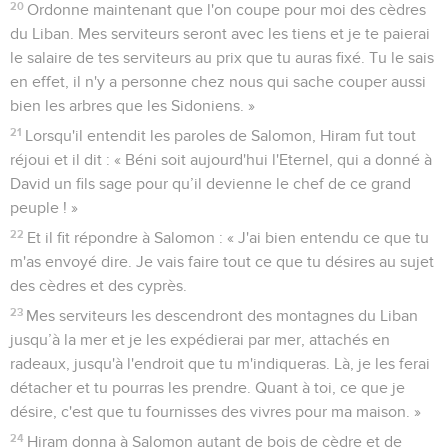
20
Ordonne maintenant que l'on coupe pour moi des cèdres
du Liban. Mes serviteurs seront avec les tiens et je te paierai
le salaire de tes serviteurs au prix que tu auras fixé. Tu le sais
en effet, il n'y a personne chez nous qui sache couper aussi
bien les arbres que les Sidoniens. »
21
Lorsqu'il entendit les paroles de Salomon, Hiram fut tout
réjoui et il dit : « Béni soit aujourd'hui l'Eternel, qui a donné à
David un fils sage pour qu’il devienne le chef de ce grand
peuple ! »
22
Et il fit répondre à Salomon : « J'ai bien entendu ce que tu
m'as envoyé dire. Je vais faire tout ce que tu désires au sujet
des cèdres et des cyprès.
23
Mes serviteurs les descendront des montagnes du Liban
jusqu’à la mer et je les expédierai par mer, attachés en
radeaux, jusqu'à l'endroit que tu m'indiqueras. Là, je les ferai
détacher et tu pourras les prendre. Quant à toi, ce que je
désire, c'est que tu fournisses des vivres pour ma maison. »
24
Hiram donna à Salomon autant de bois de cèdre et de