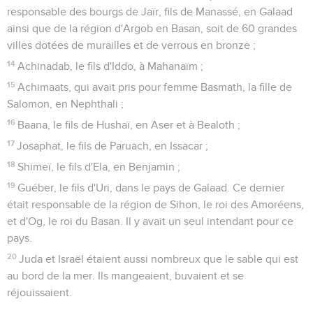
responsable des bourgs de Jaïr, fils de Manassé, en Galaad
ainsi que de la région d'Argob en Basan, soit de 60 grandes
villes dotées de murailles et de verrous en bronze ;
14
Achinadab, le fils d'Iddo, à Mahanaïm ;
15
Achimaats, qui avait pris pour femme Basmath, la fille de
Salomon, en Nephthali ;
16
Baana, le fils de Hushaï, en Aser et à Bealoth ;
17
Josaphat, le fils de Paruach, en Issacar ;
18
Shimeï, le fils d'Ela, en Benjamin ;
19
Guéber, le fils d'Uri, dans le pays de Galaad. Ce dernier
était responsable de la région de Sihon, le roi des Amoréens,
et d'Og, le roi du Basan. Il y avait un seul intendant pour ce
pays.
20
Juda et Israël étaient aussi nombreux que le sable qui est
au bord de la mer. Ils mangeaient, buvaient et se
réjouissaient.