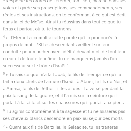
Respecte les ordres de l'Eternel, ton Dieu, marche dans ses
voies et garde ses prescriptions, ses commandements, ses
règles et ses instructions, en te conformant à ce qui est écrit
dans la loi de Moïse. Ainsi tu réussiras dans tout ce que tu
feras et partout où tu te tourneras,
4
et l'Eternel accomplira cette parole qu'il a prononcée à
propos de moi : ‘*Si tes descendants veillent sur leur
conduite pour marcher avec fidélité devant moi, de tout leur
cœur et de toute leur âme, tu ne manqueras jamais d'un
successeur sur le trône d'Israël.’
5
» Tu sais ce que m'a fait Joab, le fils de Tseruja, ce qu'il a
fait à deux chefs de l'armée d'Israël, à Abner, le fils de Ner, et
à Amasa, le fils de Jéther : il les a tués. Il a versé pendant la
paix le sang de la guerre, et il l’a mis sur la ceinture qu'il
portait à la taille et sur les chaussures qu'il portait aux pieds.
6
Tu agiras conformément à ta sagesse et tu ne laisseras pas
ses cheveux blancs descendre en paix au séjour des morts.
7
» Quant aux fils de Barzillaï, le Galaadite, tu les traiteras