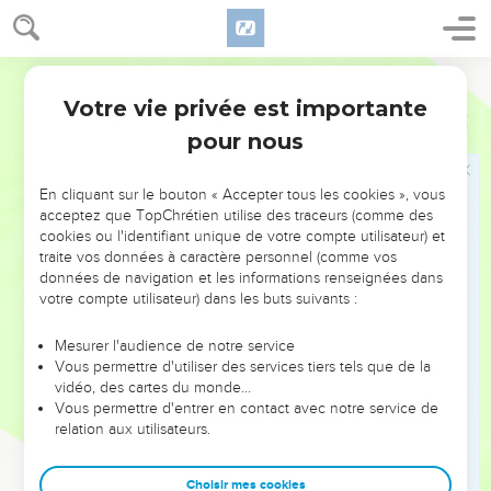
C'est ce bruit que vous avez entendu.
46
Salomon s'est même assis sur le trône royal,
47
Segond 21
et les serviteurs du roi sont venus bénir notre seigneur le
roi David en disant : ‘Que Dieu rende le nom de Salomon
Votre vie privée est importante
1 Rois
1
plus célèbre que le tien et qu'il rende son trône plus grand
pour nous
que le tien !’Alors le roi s'est prosterné sur son lit
48
avant de déclarer : ‘Béni soit l'Eternel, le Dieu d'Israël, qui
En cliquant sur le bouton « Accepter tous les cookies », vous
m'a donné aujourd'hui un successeur et qui m'a permis de le
acceptez que TopChrétien utilise des traceurs (comme des
cookies ou l'identifiant unique de votre compte utilisateur) et
voir !’ »
traite vos données à caractère personnel (comme vos
49
Tous les invités d'Adonija furent terrifiés. Ils se levèrent et
données de navigation et les informations renseignées dans
partirent, chacun de son côté.
votre compte utilisateur) dans les buts suivants :
50
Adonija eut peur de Salomon. Il se leva aussi et partit
Mesurer l'audience de notre service
s’accrocher aux cornes de l'autel.
Vous permettre d'utiliser des services tiers tels que de la
51
vidéo, des cartes du monde…
On vint dire à Salomon : « Voici qu’Adonija a peur de toi. Il
Vous permettre d'entrer en contact avec notre service de
tient les cornes de l'autel en disant : ‘Que le roi Salomon me
relation aux utilisateurs.
jure aujourd'hui qu'il ne me fera pas mourir, moi son
serviteur, par l'épée !’ »
Choisir mes cookies