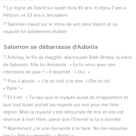
11
Le règne de David sur Israël dura 40 ans. Il régna 7 ans à
Hébron, et 33 ans à Jérusalem.
12
Salomon s'assit sur le trône de son père David, et sa
royauté fut solidement établie.
Salomon se débarrasse d'Adonia
13
Adonija, le fils de Haggith, alla trouver Bath-Shéba, la mère
de Salomon. Elle lui demanda : « Es-tu venu avec des
intentions de paix ? » Il répondit : « Oui. »
14
Puis il ajouta : « J'ai un mot à te dire. » Elle lui dit :
« Parle ! »
15
Et il dit : « Tu sais que la royauté aurait dû m'appartenir et
que tout Israël portait les regards sur moi pour me faire
régner. Mais la royauté s’est détournée de moi et elle est
revenue à mon frère, parce que l'Eternel la lui a donnée.
16
Maintenant, j’ai une demande à te faire. Ne me repousse
pas ! » Elle lui répondit : « Parle ! »