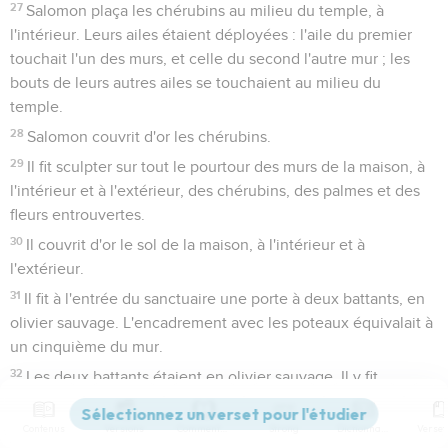
27
Salomon plaça les chérubins au milieu du temple, à
l'intérieur. Leurs ailes étaient déployées : l'aile du premier
touchait l'un des murs, et celle du second l'autre mur ; les
bouts de leurs autres ailes se touchaient au milieu du
temple.
28
Salomon couvrit d'or les chérubins.
29
Il fit sculpter sur tout le pourtour des murs de la maison, à
l'intérieur et à l'extérieur, des chérubins, des palmes et des
fleurs entrouvertes.
30
Il couvrit d'or le sol de la maison, à l'intérieur et à
l'extérieur.
31
Il fit à l'entrée du sanctuaire une porte à deux battants, en
olivier sauvage. L'encadrement avec les poteaux équivalait à
un cinquième du mur.
32
Les deux battants étaient en olivier sauvage. Il y fit
sculpter des chérubins, des palmes et des fleurs
entrouvertes, et il les couvrit d'or. Il plaqua aussi de l'or sur
Contenus
Versions
Commentaires
Strong
Dictionnaire