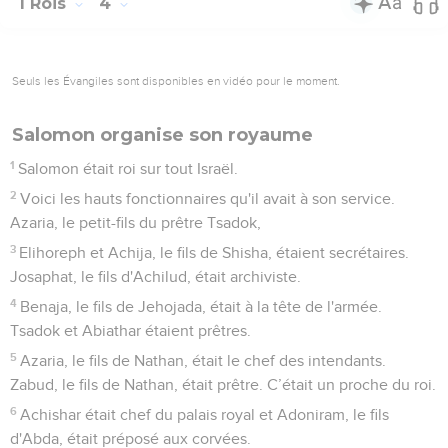
1 Rois
4
Seuls les Évangiles sont disponibles en vidéo pour le moment.
Salomon organise son royaume
1
Salomon était roi sur tout Israël.
2
Voici les hauts fonctionnaires qu'il avait à son service.
Azaria, le petit-fils du prêtre Tsadok,
3
Elihoreph et Achija, le fils de Shisha, étaient secrétaires.
Josaphat, le fils d'Achilud, était archiviste.
4
Benaja, le fils de Jehojada, était à la tête de l'armée.
Tsadok et Abiathar étaient prêtres.
5
Azaria, le fils de Nathan, était le chef des intendants.
Zabud, le fils de Nathan, était prêtre. C’était un proche du roi.
6
Achishar était chef du palais royal et Adoniram, le fils
d'Abda, était préposé aux corvées.